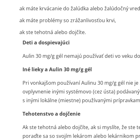
ak máte krvácanie do žalúdka alebo žalúdočný vred
ak máte problémy so zrážanlivosťou krvi,
ak ste tehotná alebo dojčíte.
Deti a dospievajúci
Aulin 30 mg/g gél nemajú používať deti vo veku do
Iné lieky a Aulin 30 mg/g gél
Pri vonkajšom používaní Aulinu 30 mg/g gél nie j
ovplyvnenie inými systémovo (cez ústa) podávaný
s inými lokálne (miestne) používanými prípravkam
Tehotenstvo a dojčenie
Ak ste tehotná alebo dojčíte, ak si myslíte, že ste
poraďte sa so svojím lekárom alebo lekárnikom pr