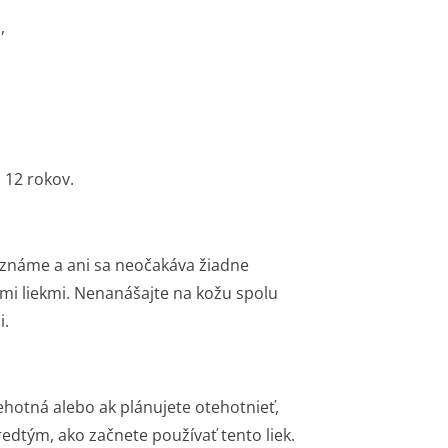
,
 12 rokov.
e známe a ani sa neočakáva žiadne
mi liekmi. Nenanášajte na kožu spolu
i.
 tehotná alebo ak plánujete otehotnieť,
edtým, ako začnete používať tento liek.