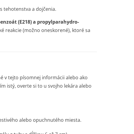
s tehotenstva a dojčenia.
enzoát (E218) a propylparahydro­
cké reakcie (možno oneskorené), ktoré sa
né v tejto písomnej informácii alebo ako
ím istý, overte si to u svojho lekára alebo
lestivého alebo opuchnutého miesta.