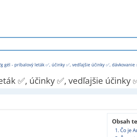
g gél - príbalový leták ✅, účinky ✅, vedľajšie účinky ✅, dávkovanie
leták ✅, účinky ✅, vedľajšie účinky
Obsah t
1. Čo je 