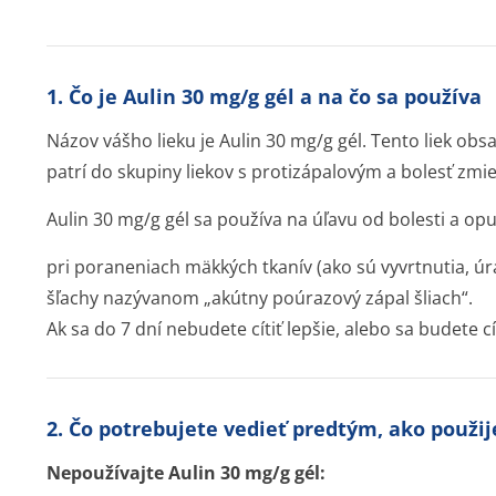
1. Čo je Aulin 30 mg/g gél a na čo sa používa
Názov vášho lieku je Aulin 30 mg/g gél. Tento liek obs
patrí do skupiny liekov s protizápalovým a bolesť zm
Aulin 30 mg/g gél sa používa na úľavu od bolesti a op
pri poraneniach mäkkých tkanív (ako sú vyvrtnutia, úr
šľachy nazývanom „akútny poúrazový zápal šliach“.
Ak sa do 7 dní nebudete cítiť lepšie, alebo sa budete cí
2. Čo potrebujete vedieť predtým, ako použij
Nepoužívajte Aulin 30 mg/g gél: