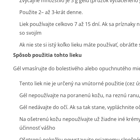
Zvyčajné množstvo je 3 g gélu (prúžok vytlačeného g
Použite 2– až 3-krát denne.
Liek používajte celkovo 7 až 15 dní. Ak sa príznaky
so svojím
Ak nie ste si istý koľko lieku máte používať, obráťte
Spôsob použitia tohto lieku
Gél vmasírujte do bolestivého alebo opuchnutého mies
Tento liek nie je určený na vnútorné použitie (cez 
Gél nepoužívajte na poranenú kožu, na reznú ranu,
Gél nedávajte do očí. Ak sa tak stane, vypláchnite o
Na ošetrenú kožu nepoužívajte už žiadne iné krémy
účinnosť vášho
Ošetrenú pokožku nevystavujte priamemu slnečném