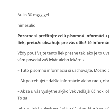
Aulin 30 mg/g gél
nimesulid
Pozorne si prečítajte celú písomnú informáciu
liek, pretože obsahuje pre vás dôležité informá
Vždy používajte tento liek presne tak, ako je to u
vám povedal váš lekár alebo lekárnik.
– Túto písomnú informáciu si uschovajte. Možno bu
– Ak potrebujete ďalšie informácie alebo radu, obr
– Ak sa u vás vyskytne akýkoľvek vedľajší účinok, o
To sa
týka aj akýchkoľvek vedľajších účinkov, ktoré nie s