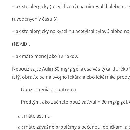
– ak ste alergický (precitlivený) na nimesulid alebo na 
(uvedených v časti 6).
– ak ste alergický na kyselinu acetylsalicylovú alebo n
(NSAID).
– ak máte menej ako 12 rokov.
Nepoužívajte Aulin 30 mg/g gél ak sa vás týka ktorékoľ
istý, obráťte sa na svojho lekára alebo lekárnika predt
Upozornenia a opatrenia
Predtým, ako začnete používať Aulin 30 mg/g gél, 
ak máte astmu,
ak máte závažné problémy s pečeňou, obličkami al