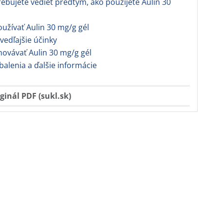
rebujete vedieť predtým, ako použijete Aulin 30
užívať Aulin 30 mg/g gél
vedľajšie účinky
hovávať Aulin 30 mg/g gél
balenia a ďalšie informácie
ginál PDF (sukl.sk)