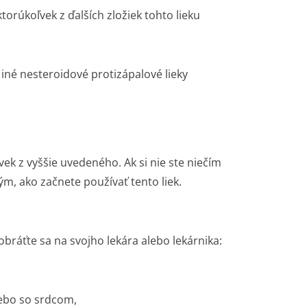
ktorúkoľvek z ďalších zložiek tohto lieku
a iné nesteroidové protizápalové lieky
vek z vyššie uvedeného. Ak si nie ste niečím
ým, ako začnete používať tento liek.
obráťte sa na svojho lekára alebo lekárnika:
ebo so srdcom,