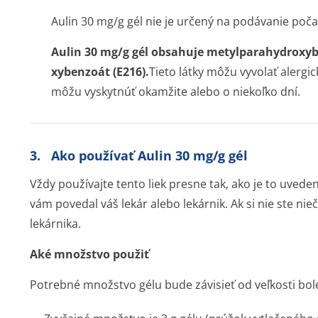
Aulin 30 mg/g gél nie je určený na podávanie poča
Aulin 30 mg/g gél obsahuje metylparahydro­xyb
xybenzoát (E216).
Tieto látky môžu vyvolať alergi
môžu vyskytnúť okamžite alebo o niekoľko dní.
3. Ako používať Aulin 30 mg/g gél
Vždy používajte tento liek presne tak, ako je to uvede
vám povedal váš lekár alebo lekárnik. Ak si nie ste nieč
lekárnika.
Aké množstvo použiť
Potrebné množstvo gélu bude závisieť od veľkosti bo