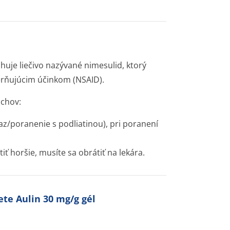
ahuje liečivo nazývané nimesulid, ktorý
ierňujúcim účinkom (NSAID).
uchov:
az/poranenie s podliatinou), pri poranení
tiť horšie, musíte sa obrátiť na lekára.
ete Aulin 30 mg/g gél