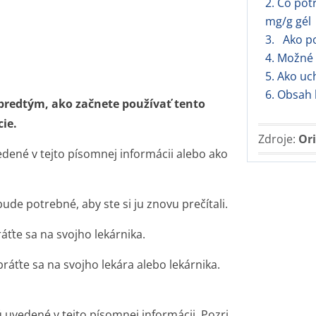
2. Čo pot
mg/g gél
3. Ako po
4. Možné 
5. Ako uc
6. Obsah 
 predtým, ako začnete používať tento
cie.
Zdroje:
Ori
vedené v tejto písomnej informácii alebo ako
de potrebné, aby ste si ju znovu prečítali.
áťte sa na svojho lekárnika.
bráťte sa na svojho lekára alebo lekárnika.
ú uvedené v tejto písomnej informácii. Pozri