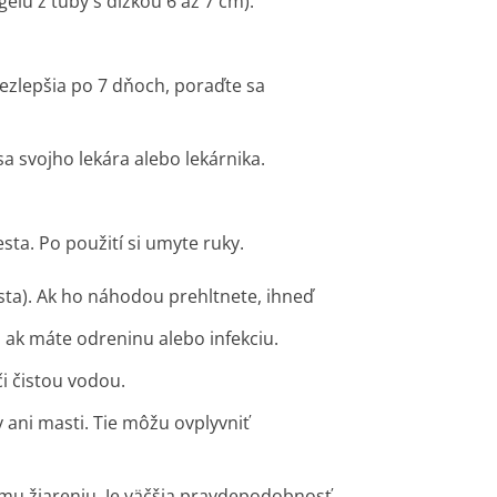
élu z tuby s dĺžkou 6 až 7 cm).
 nezlepšia po 7 dňoch, poraďte sa
 sa svojho lekára alebo lekárnika.
ta. Po použití si umyte ruky.
ústa). Ak ho náhodou prehltnete, ihneď
 ak máte odreninu alebo infekciu.
či čistou vodou.
 ani masti. Tie môžu ovplyvniť
u žiareniu. Je väčšia pravdepodobnosť,