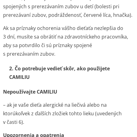
spojených s prerezávaním zubov u detí (bolesti pri
prerezávaní zubov, podráždenosť, červené líca, hnačka).
Ak sa príznaky ochorenia vášho dieťaťa nezlepšia do
3 dní, musíte sa obrátiť na zdravotníckeho pracovníka,
aby sa potvrdilo či sú príznaky spojené
s prerezávaním zu­bov.
2. Čo potrebuje vedieť skôr, ako použijete
CAMILIU
Nepoužívajte CAMILIU
– ak je vaše dieťa alergické na liečivá alebo na
ktorúkoľvek z ďalších zložiek tohto lieku (uvedených
v časti 6).
Upozornenia a opatrenia