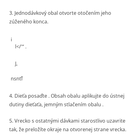
3. Jednodávkový obal otvorte otočením jeho
zúženého konca.
i
l</'“ .
J,
nsnťľ
4. Dieťa posaďte . Obsah obalu aplikujte do ústnej
dutiny dieťaťa, jemným stlačením obalu .
5. Vrecko s ostatnými dávkami starostlivo uzavrite
tak, že preložíte okraje na otvorenej strane vrecka.