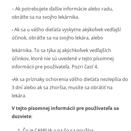
– Ak potrebujete ďalšie informácie alebo radu,
obráťte sa na svojho lekárnika.
-
Ak sa u vášho dieťaťa vyskytne akýkoľvek vedľajší
účinok, obráťte sa na svojho lekára, alebo
lekárnika. To sa týka aj akýchkoľvek vedľajších
účinkov, ktoré nie sú uvedené v tejto písomnej
informácii pre používateľa. Pozri časť 4.
-
Ak sa príznaky ochorenia vášho dieťaťa nezlepšia do
3 dní alebo ak sa zhoršia, musíte sa obrátiť na
lekára.
V tejto písomnej informácii pre používateľa sa
dozviete
:
1. Čo je CAMILIA a na čo sa používa