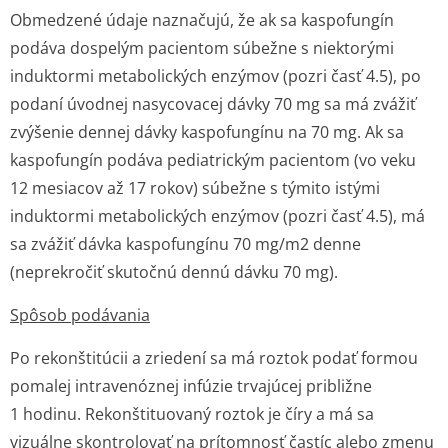
Obmedzené údaje naznačujú, že ak sa kaspofungín
podáva dospelým pacientom súbežne s niektorými
induktormi metabolických enzýmov (pozri časť 4.5), po
podaní úvodnej nasycovacej dávky 70 mg sa má zvážiť
zvýšenie dennej dávky kaspofungínu na 70 mg. Ak sa
kaspofungín podáva pediatrickým pacientom (vo veku
12 mesiacov až 17 rokov) súbežne s týmito istými
induktormi metabolických enzýmov (pozri časť 4.5), má
sa zvážiť dávka kaspofungínu 70 mg/m2 denne
(neprekročiť skutočnú dennú dávku 70 mg).
Spôsob podávania
Po rekonštitúcii a zriedení sa má roztok podať formou
pomalej intravenóznej infúzie trvajúcej približne
1 hodinu. Rekonštituovaný roztok je číry a má sa
vizuálne skontrolovať na prítomnosť častíc alebo zmenu