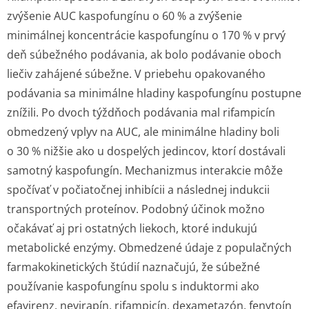
zvýšenie AUC kaspofungínu o 60 % a zvýšenie
minimálnej koncentrácie kaspofungínu o 170 % v prvý
deň súbežného podávania, ak bolo podávanie oboch
liečiv zahájené súbežne. V priebehu opakovaného
podávania sa minimálne hladiny kaspofungínu postupne
znížili. Po dvoch týždňoch podávania mal rifampicín
obmedzený vplyv na AUC, ale minimálne hladiny boli
o 30 % nižšie ako u dospelých jedincov, ktorí dostávali
samotný kaspofungín. Mechanizmus interakcie môže
spočívať v počiatočnej inhibícii a následnej indukcii
transportných proteínov. Podobný účinok možno
očakávať aj pri ostatných liekoch, ktoré indukujú
metabolické enzýmy. Obmedzené údaje z populačných
farmakokinetických štúdií naznačujú, že súbežné
používanie kaspofungínu spolu s induktormi ako
efavirenz, nevirapín, rifampicín, dexametazón, fenytoín