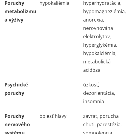
Poruchy
hypokaliémia
hyperhydratácia,
metabolizmu
hypomagneziémia,
a výživy
anorexia,
nerovnováha
elektrolytov,
hyperglykémia,
hypokalciémia,
metabolická
acidóza
Psychické
úzkosť,
poruchy
dezorientácia,
insomnia
Poruchy
bolesť hlavy
závrat, porucha
nervového
chuti, parestézia,
systému
somnolencia,