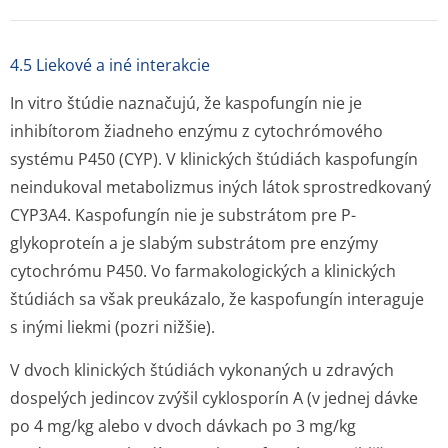
4.5 Liekové a iné interakcie
In vitro
štúdie naznačujú, že kaspofungín nie je
inhibítorom žiadneho enzýmu z cytochrómového
systému P450 (CYP). V klinických štúdiách kaspofungín
neindukoval metabolizmus iných látok sprostredkovaný
CYP3A4. Kaspofungín nie je substrátom pre P-
glykoproteín a je slabým substrátom pre enzýmy
cytochrómu P450. Vo farmakologických a klinických
štúdiách sa však preukázalo, že kaspofungín interaguje
s inými liekmi (pozri nižšie).
V dvoch klinických štúdiách vykonaných u zdravých
dospelých jedincov zvýšil cyklosporín A (v jednej dávke
po 4 mg/kg alebo v dvoch dávkach po 3 mg/kg