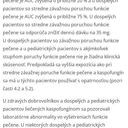
pečene je AUC zvýšená o približne 20 % a u dospelých
pacientov so stredne závažnou poruchou funkcie
pečene je AUC zvýšená o približne 75 %. U dospelých
pacientov so stredne závažnou poruchou funkcie
pečene sa odporúča znížiť dennú dávku na 35 mg.
U dospelých pacientov so závažnou poruchou funkcie
pečene a u pediatrických pacientov s akýmkoľvek
stupňom poruchy funkcie pečene nie je žiadna klinická
skúsenosť. Predpokladá sa vyššia expozícia ako pri
stredne závažnej poruche funkcie pečene a kaspofungín
sa má u týchto pacientov používať s opatrnosťou (pozri
časti 4.2 a 5.2).
U zdravých dobrovoľníkov a dospelých a pediatrických
pacientov liečených kaspofungínom sa pozorovali
laboratórne abnormality vo vyšetreniach funkcie
pečene. U niektorých dospelých a pediatrických