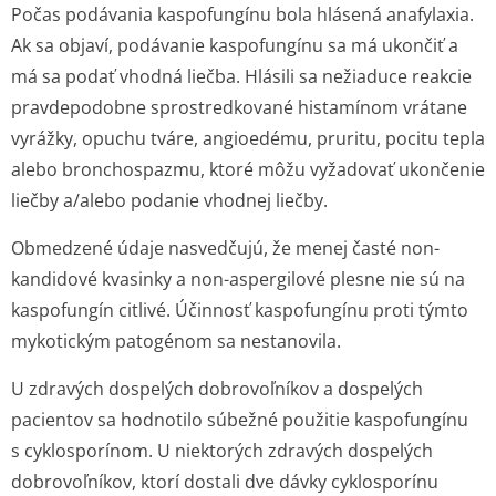
Počas podávania kaspofungínu bola hlásená anafylaxia.
Ak sa objaví, podávanie kaspofungínu sa má ukončiť a
má sa podať vhodná liečba. Hlásili sa nežiaduce reakcie
pravdepodobne sprostredkované histamínom vrátane
vyrážky, opuchu tváre, angioedému, pruritu, pocitu tepla
alebo bronchospazmu, ktoré môžu vyžadovať ukončenie
liečby a/alebo podanie vhodnej liečby.
Obmedzené údaje nasvedčujú, že menej časté non-
kandidové kvasinky a non-aspergilové plesne nie sú na
kaspofungín citlivé. Účinnosť kaspofungínu proti týmto
mykotickým patogénom sa nestanovila.
U zdravých dospelých dobrovoľníkov a dospelých
pacientov sa hodnotilo súbežné použitie kaspofungínu
s cyklosporínom. U niektorých zdravých dospelých
dobrovoľníkov, ktorí dostali dve dávky cyklosporínu