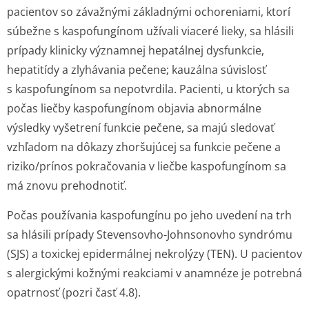
pacientov so závažnými základnými ochoreniami, ktorí
súbežne s kaspofungínom užívali viaceré lieky, sa hlásili
prípady klinicky významnej hepatálnej dysfunkcie,
hepatitídy a zlyhávania pečene; kauzálna súvislosť
s kaspofungínom sa nepotvrdila. Pacienti, u ktorých sa
počas liečby kaspofungínom objavia abnormálne
výsledky vyšetrení funkcie pečene, sa majú sledovať
vzhľadom na dôkazy zhoršujúcej sa funkcie pečene a
riziko/prínos pokračovania v liečbe kaspofungínom sa
má znovu prehodnotiť.
Počas používania kaspofungínu po jeho uvedení na trh
sa hlásili prípady Stevensovho-Johnsonovho syndrómu
(SJS) a toxickej epidermálnej nekrolýzy (TEN). U pacientov
s alergickými kožnými reakciami v anamnéze je potrebná
opatrnosť (pozri časť 4.8).