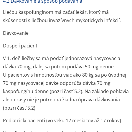
4.2 Dávkovanie a spôsob podávania
Liečbu kaspofungínom má začať lekár, ktorý má
skúsenosti s liečbou invazívnych mykotických infekcií.
Dávkovanie
Dospelí pacienti
V 1. deň liečby sa má podať jednorazová nasycovacia
dávka 70 mg, ďalej sa potom podáva 50 mg denne.
U pacientov s hmotnosťou viac ako 80 kg sa po úvodnej
70 mg nasycovacej dávke odporúča dávka 70 mg
kaspofungínu denne (pozri časť 5.2). Na základe pohlavia
alebo rasy nie je potrebná žiadna úprava dávkovania
(pozri časť 5.2).
Pediatrickí pacienti (vo veku 12 mesiacov až 17 rokov)