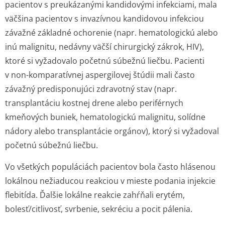
pacientov s preukázanými kandidovými infekciami, mala
väčšina pacientov s invazívnou kandidovou infekciou
závažné základné ochorenie (napr. hematologickú alebo
inú malignitu, nedávny väčší chirurgický zákrok, HIV),
ktoré si vyžadovalo početnú súbežnú liečbu. Pacienti
v non-komparatívnej aspergilovej štúdii mali často
závažný predisponujúci zdravotný stav (napr.
transplantáciu kostnej drene alebo periférnych
kmeňových buniek, hematologickú malignitu, solídne
nádory alebo transplantácie orgánov), ktorý si vyžadoval
početnú súbežnú liečbu.
Vo všetkých populáciách pacientov bola často hlásenou
lokálnou nežiaducou reakciou v mieste podania injekcie
flebitída. Ďalšie lokálne reakcie zahŕňali erytém,
bolesť/citlivosť, svrbenie, sekréciu a pocit pálenia.