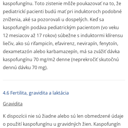
kaspofungínu. Toto zistenie môže poukazovať na to, že
pediatrickí pacienti budú mať pri induktoroch podobné
zníženia, aké sa pozorovali u dospelých. Keď sa
kaspofungín podáva pediatrickým pacientom (vo veku
12 mesiacov až 17 rokov) súbežne s induktormi klírensu
liečiv, ako sú rifampicín, efavirenz, nevirapín, fenytoín,
dexametazón alebo karbamazepín, má sa zvážiť dávka
kaspofungínu 70 mg/m2 denne (neprekročiť skutočnú
dennú dávku 70 mg).
4.6 Fertilita, gravidita a laktácia
Gravidita
K dispozícii nie sú žiadne alebo sú len obmedzené údaje
o použití kaspofungínu u gravidných žien. Kaspofungín