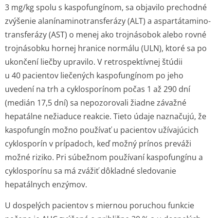
3 mg/kg spolu s kaspofungínom, sa objavilo prechodné
zvýšenie alanínaminotran­sferázy (ALT) a aspartátamino­
transferázy (AST) o menej ako trojnásobok alebo rovné
trojnásobku hornej hranice normálu (ULN), ktoré sa po
ukončení liečby upravilo. V retrospektívnej štúdii
u 40 pacientov liečených kaspofungínom po jeho
uvedení na trh a cyklosporínom počas 1 až 290 dní
(medián 17,5 dní) sa nepozorovali žiadne závažné
hepatálne nežiaduce reakcie. Tieto údaje naznačujú, že
kaspofungín možno používať u pacientov užívajúcich
cyklosporín v prípadoch, keď možný prínos preváži
možné riziko. Pri súbežnom používaní kaspofungínu a
cyklosporínu sa má zvážiť dôkladné sledovanie
hepatálnych enzýmov.
U dospelých pacientov s miernou poruchou funkcie