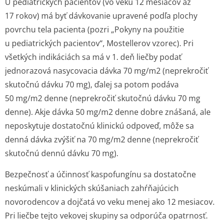
U pediatrických pacientov (vo veku 12 mesiacov až
17 rokov) má byť dávkovanie upravené podľa plochy
povrchu tela pacienta (pozri „Pokyny na použitie
u pediatrických pacientov“, Mostellerov vzorec). Pri
všetkých indikáciách sa má v 1. deň liečby podať
jednorazová nasycovacia dávka 70 mg/m2 (neprekročiť
skutočnú dávku 70 mg), ďalej sa potom podáva
50 mg/m2 denne (neprekročiť skutočnú dávku 70 mg
denne). Akje dávka 50 mg/m2 denne dobre znášaná, ale
neposkytuje dostatočnú klinickú odpoveď, môže sa
denná dávka zvýšiť na 70 mg/m2 denne (neprekročiť
skutočnú dennú dávku 70 mg).
Bezpečnosť a účinnosť kaspofungínu sa dostatočne
neskúmali v klinických skúšaniach zahŕňajúcich
novorodencov a dojčatá vo veku menej ako 12 mesiacov.
Pri liečbe tejto vekovej skupiny sa odporúča opatrnosť.