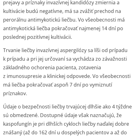
prejavy a príznaky invazívnej kandidózy zmiernia a
kultivácie budú negatívne, má sa zvážiť prechod na
perorálnu antimykotickú liečbu. Vo všeobecnosti má
antimykotická liečba pokračovať najmenej 14 dní po
poslednej pozitívnej kultivácii.
Trvanie liečby invazívnej aspergilózy sa líši od prípadu
k prípadu a pri jej určovaní sa vychádza zo závažnosti
základného ochorenia pacienta, zotavenia
z imunosupresie a klinickej odpovede. Vo všeobecnosti
má liečba pokračovať aspoň 7 dní po vymiznutí
príznakov.
Údaje o bezpečnosti liečby trvajúcej dlhšie ako 4 týždne
sú obmedzené. Dostupné údaje však naznačujú, že
kaspofungín je pri dlhších cykloch liečby naďalej dobre
znášaný (až do 162 dní u dospelých pacientov a až do