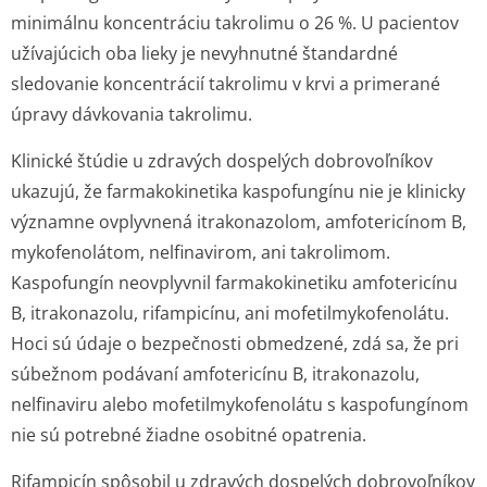
minimálnu koncentráciu takrolimu o 26 %. U pacientov
užívajúcich oba lieky je nevyhnutné štandardné
sledovanie koncentrácií takrolimu v krvi a primerané
úpravy dávkovania takrolimu.
Klinické štúdie u zdravých dospelých dobrovoľníkov
ukazujú, že farmakokinetika kaspofungínu nie je klinicky
významne ovplyvnená itrakonazolom, amfotericínom B,
mykofenolátom, nelfinavirom, ani takrolimom.
Kaspofungín neovplyvnil farmakokinetiku amfotericínu
B, itrakonazolu, rifampicínu, ani mofetilmykofe­nolátu.
Hoci sú údaje o bezpečnosti obmedzené, zdá sa, že pri
súbežnom podávaní amfotericínu B, itrakonazolu,
nelfinaviru alebo mofetilmykofenolátu s kaspofungínom
nie sú potrebné žiadne osobitné opatrenia.
Rifampicín spôsobil u zdravých dospelých dobrovoľníkov