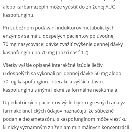
alebo karbamazepín môže vyústiť do zníženej AUC
kaspofungínu.
Pri súbežnom podávaní induktorov metabolických
enzýmov sa má u dospelých pacientov po úvodnej
70 mg nasycovacej dávke zvážiť zvýšenie dennej dávky
kaspofungínu na 70 mg (pozri časť 4.2).
Všetky vyššie opísané interakčné štúdie liečiv
u dospelých sa vykonali pri dennej dávke 50 mg alebo
70 mg kaspofungínu. Interakcia vyšších dávok
kaspofungínu s inými liekmi sa formálne neskúmala.
U pediatrických pacientov výsledky z regresných analýz
farmakokinetických údajov naznačujú, že súbežné
podanie dexametazónu s kaspofungínom môže viesť ku
klinicky významným zníženiam minimálnych koncentrácií