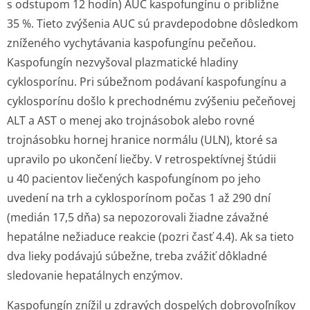
s odstupom 12 hodín) AUC kaspofungínu o približne
35 %. Tieto zvýšenia AUC sú pravdepodobne dôsledkom
zníženého vychytávania kaspofungínu pečeňou.
Kaspofungín nezvyšoval plazmatické hladiny
cyklosporínu. Pri súbežnom podávaní kaspofungínu a
cyklosporínu došlo k prechodnému zvýšeniu pečeňovej
ALT a AST o menej ako trojnásobok alebo rovné
trojnásobku hornej hranice normálu (ULN), ktoré sa
upravilo po ukončení liečby. V retrospektívnej štúdii
u 40 pacientov liečených kaspofungínom po jeho
uvedení na trh a cyklosporínom počas 1 až 290 dní
(medián 17,5 dňa) sa nepozorovali žiadne závažné
hepatálne nežiaduce reakcie (pozri časť 4.4). Ak sa tieto
dva lieky podávajú súbežne, treba zvážiť dôkladné
sledovanie hepatálnych enzýmov.
Kaspofungín znížil u zdravých dospelých dobrovoľníkov