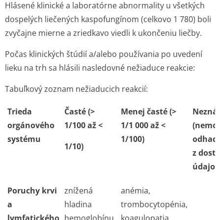
Hlásené klinické a laboratórne abnormality u všetkých
dospelých liečených kaspofungínom (celkovo 1 780) boli
zvyčajne mierne a zriedkavo viedli k ukončeniu liečby.
Počas klinických štúdií a/alebo používania po uvedení
lieku na trh sa hlásili nasledovné nežiaduce reakcie:
Tabuľkový zoznam nežiaducich reakcií:
Trieda
Časté (>
Menej časté (>
Nezná
orgánového
1/100 až <
1/1 000 až <
(nemo
systému
1/100)
odhad
1/10)
z dost
údajov
Poruchy krvi
znížená
anémia,
a
hladina
trombocytopénia,
lymfatického
hemoglobínu,
koagulopatia,