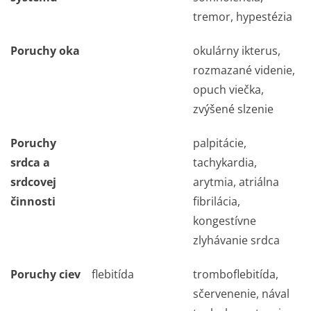
tremor, hypestézia
Poruchy oka
okulárny ikterus,
rozmazané videnie,
opuch viečka,
zvýšené slzenie
Poruchy
palpitácie,
srdca a
tachykardia,
srdcovej
arytmia, atriálna
činnosti
fibrilácia,
kongestívne
zlyhávanie srdca
Poruchy ciev
flebitída
tromboflebitída,
sčervenenie, nával