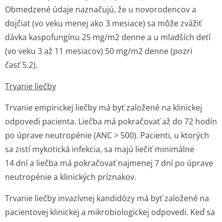
Obmedzené údaje naznačujú, že u novorodencov a
dojčiat (vo veku menej ako 3 mesiace) sa môže zvážiť
dávka kaspofungínu 25 mg/m2 denne a u mladších detí
(vo veku 3 až 11 mesiacov) 50 mg/m2 denne (pozri
časť 5.2).
Trvanie liečby
Trvanie empirickej liečby má byť založené na klinickej
odpovedi pacienta. Liečba má pokračovať až do 72 hodín
po úprave neutropénie (ANC > 500). Pacienti, u ktorých
sa zistí mykotická infekcia, sa majú liečiť minimálne
14 dní a liečba má pokračovať najmenej 7 dní po úprave
neutropénie a klinických príznakov.
Trvanie liečby invazívnej kandidózy má byť založené na
pacientovej klinickej a mikrobiologickej odpovedi. Keď sa