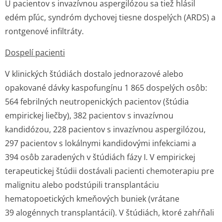
U pacientov s invazívnou aspergilózou sa tiež hlásil
edém pľúc, syndróm dychovej tiesne dospelých (ARDS) a
rontgenové infiltráty.
Dospelí pacienti
V klinických štúdiách dostalo jednorazové alebo
opakované dávky kaspofungínu 1 865 dospelých osôb:
564 febrilných neutropenických pacientov (štúdia
empirickej liečby), 382 pacientov s invazívnou
kandidózou, 228 pacientov s invazívnou aspergilózou,
297 pacientov s lokálnymi kandidovými infekciami a
394 osôb zaradených v štúdiách fázy I. V empirickej
terapeutickej štúdii dostávali pacienti chemoterapiu pre
malignitu alebo podstúpili transplantáciu
hematopoetických kmeňových buniek (vrátane
39 alogénnych transplantácií). V štúdiách, ktoré zahŕňali