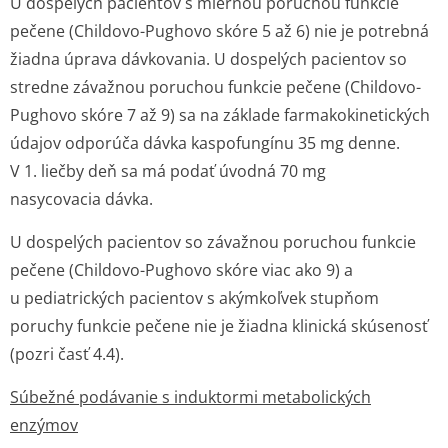
U dospelých pacientov s miernou poruchou funkcie
pečene (Childovo-Pughovo skóre 5 až 6) nie je potrebná
žiadna úprava dávkovania. U dospelých pacientov so
stredne závažnou poruchou funkcie pečene (Childovo-
Pughovo skóre 7 až 9) sa na základe farmakokinetických
údajov odporúča dávka kaspofungínu 35 mg denne.
V 1. liečby deň sa má podať úvodná 70 mg
nasycovacia dávka.
U dospelých pacientov so závažnou poruchou funkcie
pečene (Childovo-Pughovo skóre viac ako 9) a
u pediatrických pacientov s akýmkoľvek stupňom
poruchy funkcie pečene nie je žiadna klinická skúsenosť
(pozri časť 4.4).
Súbežné podávanie s induktormi metabolických
enzýmov