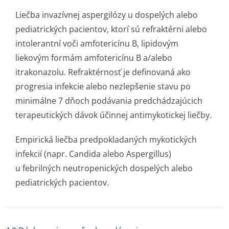
Liečba invazívnej aspergilózy u dospelých alebo
pediatrických pacientov, ktorí sú refraktérni alebo
intolerantní voči amfotericínu B, lipidovým
liekovým formám amfotericínu B a/alebo
itrakonazolu. Refraktérnosť je definovaná ako
progresia infekcie alebo nezlepšenie stavu po
minimálne 7 dňoch podávania predchádzajúcich
terapeutických dávok účinnej antimykotickej liečby.
Empirická liečba predpokladaných mykotických
infekcií (napr. Candida alebo Aspergillus)
u febrilných neutropenických dospelých alebo
pediatrických pacientov.