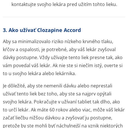
kontaktujte svojho lekára pred užitím tohto lieku.
3. Ako užívať Clozapine Accord
Aby sa minimalizovalo riziko nízkeho krvného tlaku,
kŕčov a ospalosti, je potrebné, aby váš lekár zvyšoval
dávky postupne. Vždy užívajte tento liek presne tak, ako
vám povedal váš lekár. Ak nie ste si niečím istý, overte si
to u svojho lekára alebo lekárnika.
Je dôležité, aby ste nemenili dávku alebo neprestali
užívať tento liek bez toho, aby ste sa najprv opýtali
svojho lekára. Pokračujte v užívaní tabliet tak dlho, ako
to určí lekár. Ak máte 60 rokov alebo viac, môže váš lekár
začať liečbu nižšou dávkou a zvyšovať ju postupne,
pretože by ste mohli byť náchylnejší na vznik niektorých