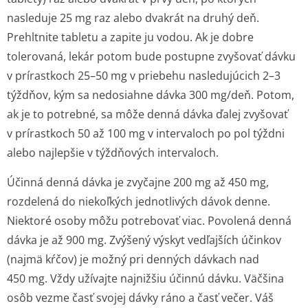
nasleduje 25 mg raz alebo dvakrát na druhý deň.
Prehltnite tabletu a zapite ju vodou. Ak je dobre
tolerovaná, lekár potom bude postupne zvyšovať dávku
v prírastkoch 25–50 mg v priebehu nasledujúcich 2–3
týždňov, kým sa nedosiahne dávka 300 mg/deň. Potom,
ak je to potrebné, sa môže denná dávka ďalej zvyšovať
v prírastkoch 50 až 100 mg v intervaloch po pol týždni
alebo najlepšie v týždňových intervaloch.
Účinná denná dávka je zvyčajne 200 mg až 450 mg,
rozdelená do niekoľkých jednotlivých dávok denne.
Niektoré osoby môžu potrebovať viac. Povolená denná
dávka je až 900 mg. Zvýšený výskyt vedľajších účinkov
(najmä kŕčov) je možný pri denných dávkach nad
450 mg. Vždy užívajte najnižšiu účinnú dávku. Väčšina
osôb vezme časť svojej dávky ráno a časť večer. Váš