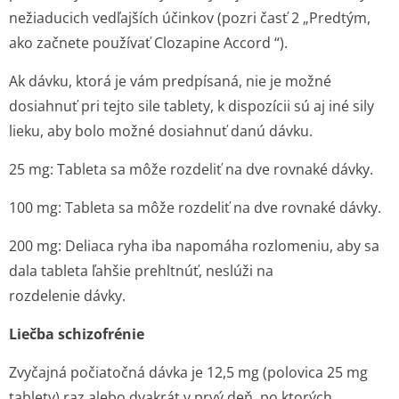
nežiaducich vedľajších účinkov (pozri časť 2 „Predtým,
ako začnete používať Clozapine Accord “).
Ak dávku, ktorá je vám predpísaná, nie je možné
dosiahnuť pri tejto sile tablety, k dispozícii sú aj iné sily
lieku, aby bolo možné dosiahnuť danú dávku.
25 mg: Tableta sa môže rozdeliť na dve rovnaké dávky.
100 mg: Tableta sa môže rozdeliť na dve rovnaké dávky.
200 mg: Deliaca ryha iba napomáha rozlomeniu, aby sa
dala tableta ľahšie prehltnúť, neslúži na
rozdelenie dávky.
Liečba schizofrénie
Zvyčajná počiatočná dávka je 12,5 mg (polovica 25 mg
tablety) raz alebo dvakrát v prvý deň, po ktorých