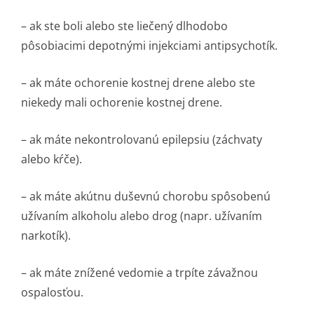
– ak ste boli alebo ste liečený dlhodobo
pôsobiacimi depotnými injekciami antipsychotík.
– ak máte ochorenie kostnej drene alebo ste
niekedy mali ochorenie kostnej drene.
– ak máte nekontrolovanú epilepsiu (záchvaty
alebo kŕče).
– ak máte akútnu duševnú chorobu spôsobenú
užívaním alkoholu alebo drog (napr. užívaním
narkotík).
– ak máte znížené vedomie a trpíte závažnou
ospalosťou.