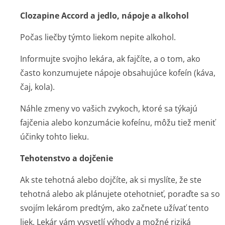
Clozapine Accord a jedlo, nápoje a alkohol
Počas liečby týmto liekom nepite alkohol.
Informujte svojho lekára, ak fajčíte, a o tom, ako
často konzumujete nápoje obsahujúce kofeín (káva,
čaj, kola).
Náhle zmeny vo vašich zvykoch, ktoré sa týkajú
fajčenia alebo konzumácie kofeínu, môžu tiež meniť
účinky tohto lieku.
Tehotenstvo a dojčenie
Ak ste tehotná alebo dojčíte, ak si myslíte, že ste
tehotná alebo ak plánujete otehotnieť, poraďte sa so
svojím lekárom predtým, ako začnete užívať tento
liek. Lekár vám vysvetlí výhody a možné riziká