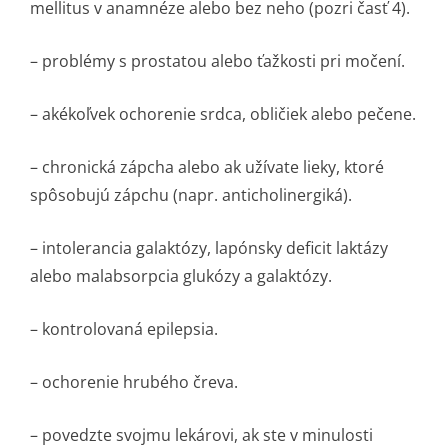
mellitus v anamnéze alebo bez neho (pozri časť 4).
– problémy s prostatou alebo ťažkosti pri močení.
– akékoľvek ochorenie srdca, obličiek alebo pečene.
– chronická zápcha alebo ak užívate lieky, ktoré
spôsobujú zápchu (napr. anticholinergiká).
– intolerancia galaktózy, lapónsky deficit laktázy
alebo malabsorpcia glukózy a galaktózy.
– kontrolovaná epilepsia.
– ochorenie hrubého čreva.
– povedzte svojmu lekárovi, ak ste v minulosti