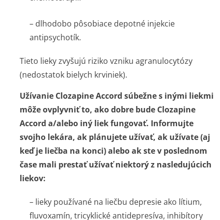
– dlhodobo pôsobiace depotné injekcie
antipsychotík.
Tieto lieky zvyšujú riziko vzniku agranulocytózy
(nedostatok bielych krviniek).
Užívanie Clozapine Accord súbežne s inými liekmi
môže ovplyvniť to, ako dobre bude Clozapine
Accord a/alebo iný liek fungovať. Informujte
svojho lekára, ak plánujete užívať, ak užívate (aj
keď je liečba na konci) alebo ak ste v poslednom
čase mali prestať užívať niektorý z nasledujúcich
liekov:
– lieky používané na liečbu depresie ako lítium,
fluvoxamín, tricyklické antidepresíva, inhibítory