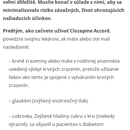
veľmi dôležité. Musíte konať v súlade s nimi, aby sa
minimalizovalo riziko závažných, život ohrozujúcich
nežiaducich účinkov.
Predtým, ako začnete užívať Clozapine Accord
,
povedzte svojmu lekárovi, ak máte alebo ste mali
nasledovné:
– krvné zrazeniny alebo máte v rodinnej anamnéze
uvedený výskyt krvných zrazenín, pretože užívanie
liekov ako tento je spojené s vytváraním krvných
zrazenín.
– glaukóm (zvýšený vnútroočný tlak).
– cukrovka. Zvýšené hladiny cukru v krvi (niekedy
výrazné), sa objavili u pacientov s diabetom