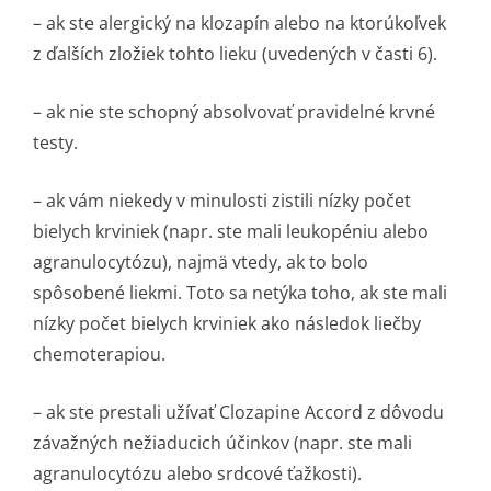
– ak ste alergický na klozapín alebo na ktorúkoľvek
z ďalších zložiek tohto lieku (uvedených v časti 6).
– ak nie ste schopný absolvovať pravidelné krvné
testy.
– ak vám niekedy v minulosti zistili nízky počet
bielych krviniek (napr. ste mali leukopéniu alebo
agranulocytózu), najmä vtedy, ak to bolo
spôsobené liekmi. Toto sa netýka toho, ak ste mali
nízky počet bielych krviniek ako následok liečby
chemoterapiou.
– ak ste prestali užívať Clozapine Accord z dôvodu
závažných nežiaducich účinkov (napr. ste mali
agranulocytózu alebo srdcové ťažkosti).