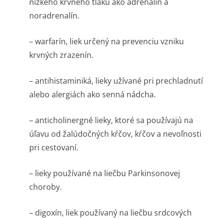
nízkeho krvného tlaku ako adrenalín a
noradrenalín.
– warfarín, liek určený na prevenciu vzniku
krvných zrazenín.
– antihistaminiká, lieky užívané pri prechladnutí
alebo alergiách ako senná nádcha.
– anticholinergné lieky, ktoré sa používajú na
úľavu od žalúdočných kŕčov, kŕčov a nevoľnosti
pri cestovaní.
– lieky používané na liečbu Parkinsonovej
choroby.
– digoxín, liek používaný na liečbu srdcových