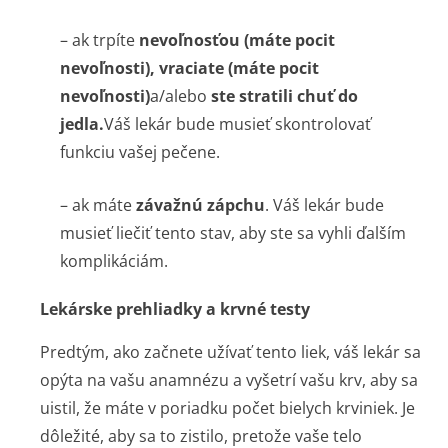
– ak trpíte
nevoľnosťou (máte pocit
nevoľnosti), vraciate (máte pocit
nevoľnosti)
a/alebo
ste stratili chuť do
jedla.
Váš lekár bude musieť skontrolovať
funkciu vašej pečene.
– ak máte
závažnú zápchu
. Váš lekár bude
musieť liečiť tento stav, aby ste sa vyhli ďalším
komplikáciám.
Lekárske prehliadky a krvné testy
Predtým, ako začnete užívať tento liek, váš lekár sa
opýta na vašu anamnézu a vyšetrí vašu krv, aby sa
uistil, že máte v poriadku počet bielych krviniek. Je
dôležité, aby sa to zistilo, pretože vaše telo