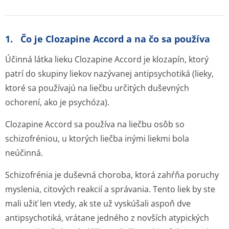
1. Čo je Clozapine Accord a na čo sa používa
Účinná látka lieku Clozapine Accord je klozapín, ktorý
patrí do skupiny liekov nazývanej antipsychotiká (lieky,
ktoré sa používajú na liečbu určitých duševných
ochorení, ako je psychóza).
Clozapine Accord sa používa na liečbu osôb so
schizofréniou, u ktorých liečba inými liekmi bola
neúčinná.
Schizofrénia je duševná choroba, ktorá zahŕňa poruchy
myslenia, citových reakcií a správania. Tento liek by ste
mali užiť len vtedy, ak ste už vyskúšali aspoň dve
antipsychotiká, vrátane jedného z novších atypických