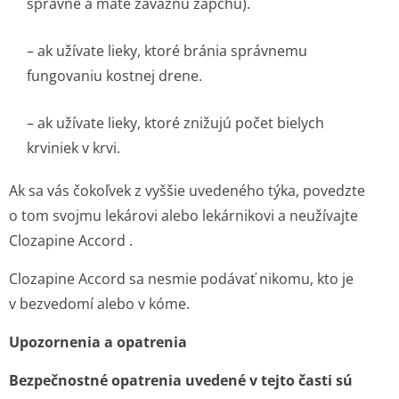
správne a máte závažnú zápchu).
– ak užívate lieky, ktoré bránia správnemu
fungovaniu kostnej drene.
– ak užívate lieky, ktoré znižujú počet bielych
krviniek v krvi.
Ak sa vás čokoľvek z vyššie uvedeného týka, povedzte
o tom svojmu lekárovi alebo lekárnikovi a neužívajte
Clozapine Accord .
Clozapine Accord sa nesmie podávať nikomu, kto je
v bezvedomí alebo v kóme.
Upozornenia a opatrenia
Bezpečnostné opatrenia uvedené v tejto časti sú