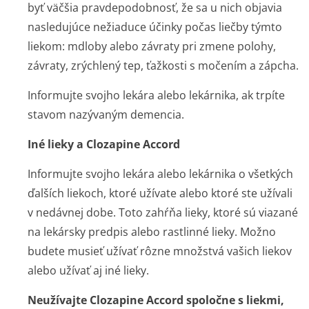
byť väčšia pravdepodobnosť, že sa u nich objavia
nasledujúce nežiaduce účinky počas liečby týmto
liekom: mdloby alebo závraty pri zmene polohy,
závraty, zrýchlený tep, ťažkosti s močením a zápcha.
Informujte svojho lekára alebo lekárnika, ak trpíte
stavom nazývaným demencia.
Iné lieky a Clozapine Accord
Informujte svojho lekára alebo lekárnika o všetkých
ďalších liekoch, ktoré užívate alebo ktoré ste užívali
v nedávnej dobe. Toto zahŕňa lieky, ktoré sú viazané
na lekársky predpis alebo rastlinné lieky. Možno
budete musieť užívať rôzne množstvá vašich liekov
alebo užívať aj iné lieky.
Neužívajte Clozapine Accord spoločne s liekmi,