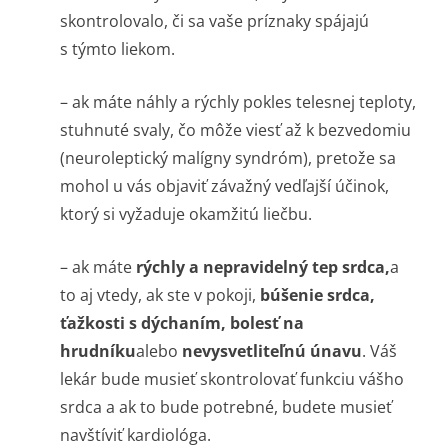
skontrolovalo, či sa vaše príznaky spájajú
s týmto liekom.
– ak máte náhly a rýchly pokles telesnej teploty,
stuhnuté svaly, čo môže viesť až k bezvedomiu
(neuroleptický malígny syndróm), pretože sa
mohol u vás objaviť závažný vedľajší účinok,
ktorý si vyžaduje okamžitú liečbu.
– ak máte
rýchly a nepravidelný tep srdca,
a
to aj vtedy, ak ste v pokoji,
búšenie srdca,
ťažkosti s dýchaním, bolesť na
hrudníku
alebo
nevysvetliteľnú únavu
. Váš
lekár bude musieť skontrolovať funkciu vášho
srdca a ak to bude potrebné, budete musieť
navštíviť kardiológa.