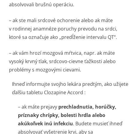
absolvovali brušnú operáciu.
– ak ste mali srdcové ochorenie alebo ak máte
v rodinnej anamnéze poruchy prevodu na srdci,
ktoré sa označuje ako „predĺženie intervalu QT“.
– ak vám hrozí mozgová mŕtvica, napr. ak máte
vysoký krvný tlak, srdcovo-cievne ťažkosti alebo
problémy s mozgovými cievami.
Ihneď informujte svojho lekára predtým, ako užijete
ďalšiu tabletu Clozapine Accord :
– ak máte prejavy
prechladnutia, horúčky,
príznaky chrípky, bolesti hrdla alebo
akúkoľvek inú infekciu
. Budete musieť ihneď
absolvovať vyšetrenie krvi, aby sa