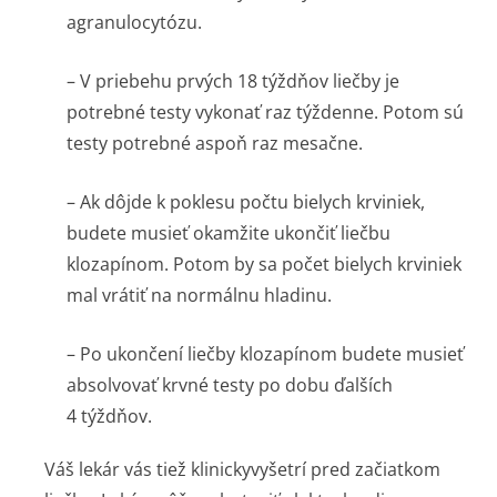
agranulocytózu.
– V priebehu prvých 18 týždňov liečby je
potrebné testy vykonať raz týždenne. Potom sú
testy potrebné aspoň raz mesačne.
– Ak dôjde k poklesu počtu bielych krviniek,
budete musieť okamžite ukončiť liečbu
klozapínom. Potom by sa počet bielych krviniek
mal vrátiť na normálnu hladinu.
– Po ukončení liečby klozapínom budete musieť
absolvovať krvné testy po dobu ďalších
4 týždňov.
Váš lekár vás tiež klinickyvyšetrí pred začiatkom