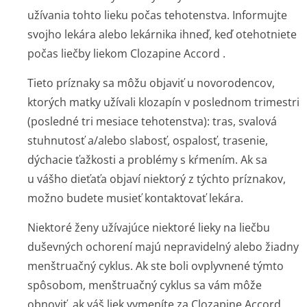
užívania tohto lieku počas tehotenstva. Informujte
svojho lekára alebo lekárnika ihneď, keď otehotniete
počas liečby liekom Clozapine Accord .
Tieto príznaky sa môžu objaviť u novorodencov,
ktorých matky užívali klozapín v poslednom trimestri
(posledné tri mesiace tehotenstva): tras, svalová
stuhnutosť a/alebo slabosť, ospalosť, trasenie,
dýchacie ťažkosti a problémy s kŕmením. Ak sa
u vášho dieťaťa objaví niektorý z týchto príznakov,
možno budete musieť kontaktovať lekára.
Niektoré ženy užívajúce niektoré lieky na liečbu
duševných ochorení majú nepravidelný alebo žiadny
menštruačný cyklus. Ak ste boli ovplyvnené týmto
spôsobom, menštruačný cyklus sa vám môže
obnoviť, ak váš liek vymeníte za Clozapine Accord .