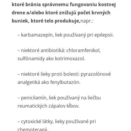
ktoré bránia správnemu fungovaniu kostnej
drene a/alebo ktoré znižujú počet krvných
buniek, ktoré telo produkuje,
napr.:
– karbamazepín, liek používaný pri epilepsii.
– niektoré antibiotiká: chloramfenikol,
sulfónamidy ako kotrimoxazol.
– niektoré lieky proti bolesti: pyrazolónové
analgetiká ako fenylbutazón.
– penicilamín, liek používaný na liečbu
reumatických zápalov kĺbov.
– cytoxické látky, lieky používané pri
chemoterapii.