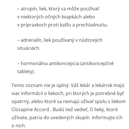
– atropín, liek, ktorý sa môže používať
v niektorých očných kvapkách alebo
v prípravkoch proti kašľu a prechladnutiu.
– adrenalín, liek používaný v núdzových
situáciách.
– hormonálna antikoncepcia (antikoncepčné
tablety).
Tento zoznam nie je úplný. Váš lekár a lekárnik majú
viac informácií o liekoch, pri ktorých je potrebné byť
opatrný, alebo ktoré sa nemajú užívať spolu s liekom
Clozapine Accord . Budú tiež vedieť, či lieky, ktoré
užívate, patria do uvedených skupín. Informujte ich
o nich.