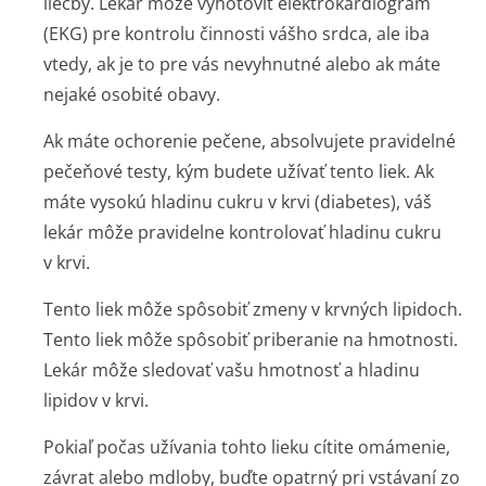
liečby. Lekár môže vyhotoviť elektrokardiogram
(EKG) pre kontrolu činnosti vášho srdca, ale iba
vtedy, ak je to pre vás nevyhnutné alebo ak máte
nejaké osobité obavy.
Ak máte ochorenie pečene, absolvujete pravidelné
pečeňové testy, kým budete užívať tento liek. Ak
máte vysokú hladinu cukru v krvi (diabetes), váš
lekár môže pravidelne kontrolovať hladinu cukru
v krvi.
Tento liek môže spôsobiť zmeny v krvných lipidoch.
Tento liek môže spôsobiť priberanie na hmotnosti.
Lekár môže sledovať vašu hmotnosť a hladinu
lipidov v krvi.
Pokiaľ počas užívania tohto lieku cítite omámenie,
závrat alebo mdloby, buďte opatrný pri vstávaní zo