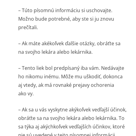
– Túto písomnú informáciu si uschovajte.
Možno bude potrebné, aby ste si ju znovu
prečítali.
– Ak máte akékoľvek ďalšie otázky, obráťte sa
na svojho lekára alebo lekárnika.
– Tento liek bol predpísaný iba vám. Nedávajte
ho nikomu inému. Môže mu uškodiť, dokonca
aj vtedy, ak má rovnaké prejavy ochorenia
ako vy.
– Ak sa u vás vyskytne akýkoľvek vedľajší účinok,
obráťte sa na svojho lekára alebo lekárnika. To
sa týka aj akýchkoľvek vedľajších účinkov, ktoré
nie sú uvedené v tejto písomnej informácii.