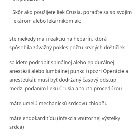
Skôr ako použijete liek Crusia, poraďte sa so svojím
lekárom alebo lekárnikom ak:
ste niekedy mali reakciu na heparín, ktorá
spôsobila závažný pokles počtu krvných doštičiek
sa idete podrobiť spinálnej alebo epidurálnej
anestézii alebo lumbálnej punkcii (pozri Operácie a
anestetiká): musí byť dodržaný časový odstup
medzi podaním lieku Crusia a touto procedúrou.
máte umelú mechanickú srdcovú chlopňu
máte endokarditídu (infekcia vnútornej výstelky
srdca)