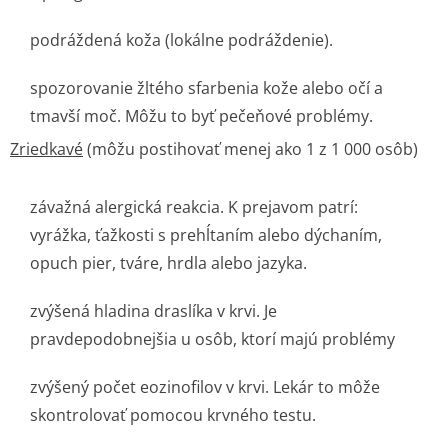
podráždená koža (lokálne podráždenie).
spozorovanie žltého sfarbenia kože alebo očí a
tmavší moč. Môžu to byť pečeňové problémy.
Zriedkavé
(môžu postihovať menej ako 1 z 1 000 osôb)
závažná alergická reakcia. K prejavom patrí:
vyrážka, ťažkosti s prehĺtaním alebo dýchaním,
opuch pier, tváre, hrdla alebo jazyka.
zvýšená hladina draslíka v krvi. Je
pravdepodobnejšia u osôb, ktorí majú problémy
zvýšený počet eozinofilov v krvi. Lekár to môže
skontrolovať pomocou krvného testu.