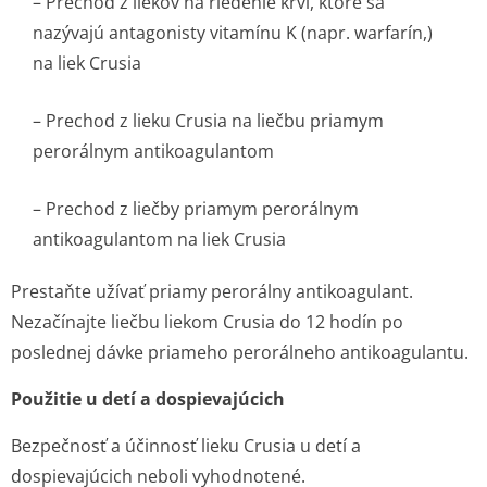
–
Prechod z liekov na riedenie krvi, ktoré sa
nazývajú antagonisty vitamínu K (napr. warfarín,)
na liek Crusia
–
Prechod z lieku Crusia na liečbu priamym
perorálnym antikoagulantom
–
Prechod z liečby priamym perorálnym
antikoagulantom na liek Crusia
Prestaňte užívať priamy perorálny antikoagulant.
Nezačínajte liečbu liekom Crusia do 12 hodín po
poslednej dávke priameho perorálneho antikoagulantu.
Použitie u detí a dospievajúcich
Bezpečnosť a účinnosť lieku Crusia u detí a
dospievajúcich neboli vyhodnotené.