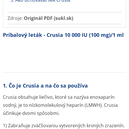
5. Ako uchovávať liek Crusia
Zdroje:
Originál PDF (sukl.sk)
Príbalový leták - Crusia 10 000 IU (100 mg)/1 ml
1. Čo je Crusia a na čo sa používa
Crusia obsahuje liečivo, ktoré sa nazýva enoxaparín
sodný, je to nízkomolekulový heparín (LMWH). Crusia
účinkuje dvomi spôsobmi.
1) Zabraňuje zväčšovaniu vytvorených krvných zrazenín.