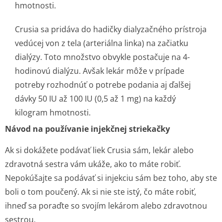
hmotnosti.
Crusia sa pridáva do hadičky dialyzačného prístroja
vedúcej von z tela (arteriálna linka) na začiatku
dialýzy. Toto množstvo obvykle postačuje na 4-
hodinovú dialýzu. Avšak lekár môže v prípade
potreby rozhodnúť o potrebe podania aj ďalšej
dávky 50 IU až 100 IU (0,5 až 1 mg) na každý
kilogram hmotnosti.
Návod na používanie injekčnej striekačky
Ak si dokážete podávať liek Crusia sám, lekár alebo
zdravotná sestra vám ukáže, ako to máte robiť.
Nepokúšajte sa podávať si injekciu sám bez toho, aby ste
boli o tom poučený. Ak si nie ste istý, čo máte robiť,
ihneď sa poraďte so svojím lekárom alebo zdravotnou
sestrou.