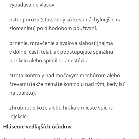
vypadávanie vlasov.
osteoporóza (stav, kedy sú kosti náchyľnejšie na
zlomeninu) po dlhodobom používaní.
brnenie, mravčenie a svalová slabosť (najmä
v dolnej časti tela), ak podstupujete spinálnu
punkciu alebo spinálnu anestéziu.
strata kontroly nad močovým mechúrom alebo
črevami (takže nemáte kontrolu nad tým, kedy ísť
na toaletu).
zhrubnutie kože alebo hrčka v mieste vpichu
injekcie.
Hlásenie vedľajších účinkov