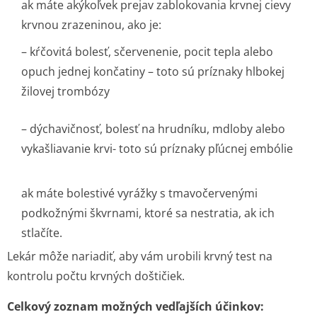
ak máte akýkoľvek prejav zablokovania krvnej cievy
krvnou zrazeninou, ako je:
– kŕčovitá bolesť, sčervenenie, pocit tepla alebo
opuch jednej končatiny – toto sú príznaky hlbokej
žilovej trombózy
– dýchavičnosť, bolesť na hrudníku, mdloby alebo
vykašliavanie krvi- toto sú príznaky pľúcnej embólie
ak máte bolestivé vyrážky s tmavočervenými
podkožnými škvrnami, ktoré sa nestratia, ak ich
stlačíte.
Lekár môže nariadiť, aby vám urobili krvný test na
kontrolu počtu krvných doštičiek.
Celkový zoznam možných vedľajších účinkov: