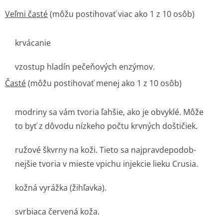
Veľmi časté
(môžu postihovať viac ako 1 z 10 osôb)
krvácanie
vzostup hladín pečeňových enzýmov.
Časté
(môžu postihovať menej ako 1 z 10 osôb)
modriny sa vám tvoria ľahšie, ako je obvyklé. Môže
to byť z dôvodu nízkeho počtu krvných doštičiek.
ružové škvrny na koži. Tieto sa najpravdepodob­
nejšie tvoria v mieste vpichu injekcie lieku Crusia.
kožná vyrážka (žihľavka).
svrbiaca červená koža.