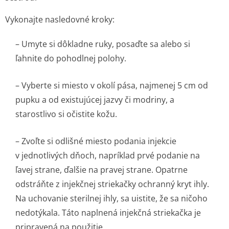
Vykonajte nasledovné kroky:
– Umyte si dôkladne ruky, posaďte sa alebo si
ľahnite do pohodlnej polohy.
– Vyberte si miesto v okolí pása, najmenej 5 cm od
pupku a od existujúcej jazvy či modriny, a
starostlivo si očistite kožu.
– Zvoľte si odlišné miesto podania injekcie
v jednotlivých dňoch, napríklad prvé podanie na
ľavej strane, ďalšie na pravej strane. Opatrne
odstráňte z injekčnej striekačky ochranný kryt ihly.
Na uchovanie sterilnej ihly, sa uistite, že sa ničoho
nedotýkala. Táto naplnená injekčná striekačka je
pripravená na použitie.