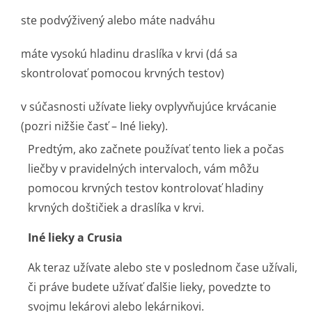
ste podvýživený alebo máte nadváhu
máte vysokú hladinu draslíka v krvi (dá sa
skontrolovať pomocou krvných testov)
v súčasnosti užívate lieky ovplyvňujúce krvácanie
(pozri nižšie časť – Iné lieky).
Predtým, ako začnete používať tento liek a počas
liečby v pravidelných intervaloch, vám môžu
pomocou krvných testov kontrolovať hladiny
krvných doštičiek a draslíka v krvi.
Iné lieky a Crusia
Ak teraz užívate alebo ste v poslednom čase užívali,
či práve budete užívať ďalšie lieky, povedzte to
svojmu lekárovi alebo lekárnikovi.