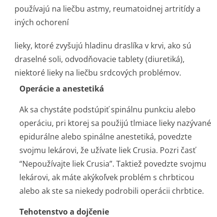
používajú na liečbu astmy, reumatoidnej artritídy a
iných ochorení
lieky, ktoré zvyšujú hladinu draslíka v krvi, ako sú
draselné soli, odvodňovacie tablety (diuretiká),
niektoré lieky na liečbu srdcových problémov.
Operácie a anestetiká
Ak sa chystáte podstúpiť spinálnu punkciu alebo
operáciu, pri ktorej sa použijú tlmiace lieky nazývané
epidurálne alebo spinálne anestetiká, povedzte
svojmu lekárovi, že užívate liek Crusia. Pozri časť
“Nepoužívajte liek Crusia”. Taktiež povedzte svojmu
lekárovi, ak máte akýkoľvek problém s chrbticou
alebo ak ste sa niekedy podrobili operácii chrbtice.
Tehotenstvo a dojčenie