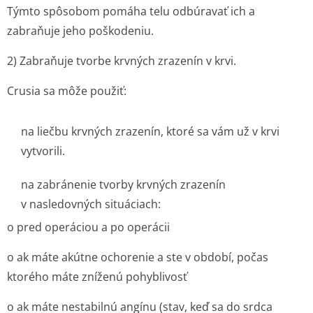
Týmto spôsobom pomáha telu odbúravať ich a
zabraňuje jeho poškodeniu.
2) Zabraňuje tvorbe krvných zrazenín v krvi.
Crusia sa môže použiť:
na liečbu krvných zrazenín, ktoré sa vám už v krvi
vytvorili.
na zabránenie tvorby krvných zrazenín
v nasledovných situáciach:
o pred operáciou a po operácii
o ak máte akútne ochorenie a ste v období, počas
ktorého máte zníženú pohyblivosť
o ak máte nestabilnú angínu (stav, keď sa do srdca