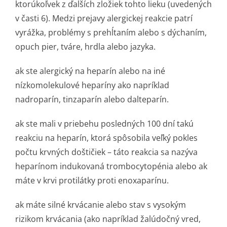
ktorúkoľvek z ďalších zložiek tohto lieku (uvedených
v časti 6). Medzi prejavy alergickej reakcie patrí
vyrážka, problémy s prehĺtaním alebo s dýchaním,
opuch pier, tváre, hrdla alebo jazyka.
ak ste alergický na heparín alebo na iné
nízkomolekulové heparíny ako napríklad
nadroparín, tinzaparín alebo dalteparín.
ak ste mali v priebehu posledných 100 dní takú
reakciu na heparín, ktorá spôsobila veľký pokles
počtu krvných doštičiek – táto reakcia sa nazýva
heparínom indukovaná trombocytopénia alebo ak
máte v krvi protilátky proti enoxaparínu.
ak máte silné krvácanie alebo stav s vysokým
rizikom krvácania (ako napríklad žalúdočný vred,