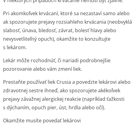
V niektorých prípadoch krvácanie nemusí byť zjavné.
Pri akomkoľvek krvácaní, ktoré sa nezastaví samo alebo
ak spozorujete prejavy rozsiahleho krvácania (neobvyklá
slabosť, únava, bledosť, závrat, bolesť hlavy alebo
nevysvetliteľný opuch), okamžite to konzultujte
s lekárom.
Lekár môže rozhodnúť, či nariadi podrobnejšie
pozorovanie alebo vám zmení liek.
Prestaňte používať liek Crusia a povedzte lekárovi alebo
zdravotnej sestre ihneď, ako spozorujete akékoľvek
prejavy závažnej alergickej reakcie (napríklad ťažkosti
s dýchaním, opuch pier, úst, hrdla alebo očí).
Okamžite musíte povedať lekárovi