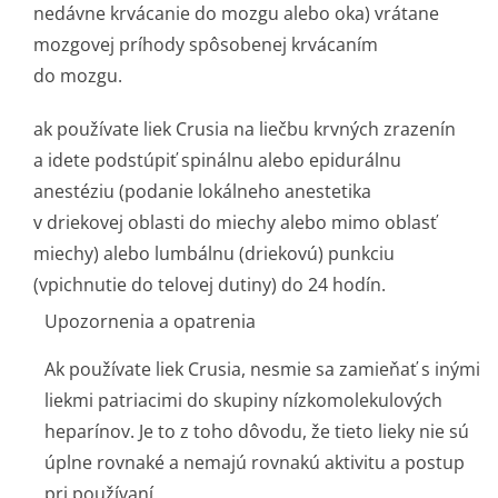
nedávne krvácanie do mozgu alebo oka) vrátane
mozgovej príhody spôsobenej krvácaním
do mozgu.
ak používate liek Crusia na liečbu krvných zrazenín
a idete podstúpiť spinálnu alebo epidurálnu
anestéziu (podanie lokálneho anestetika
v driekovej oblasti do miechy alebo mimo oblasť
miechy) alebo lumbálnu (driekovú) punkciu
(vpichnutie do telovej dutiny) do 24 hodín.
Upozornenia a opatrenia
Ak používate liek Crusia, nesmie sa zamieňať s inými
liekmi patriacimi do skupiny nízkomolekulových
heparínov. Je to z toho dôvodu, že tieto lieky nie sú
úplne rovnaké a nemajú rovnakú aktivitu a postup
pri používaní.