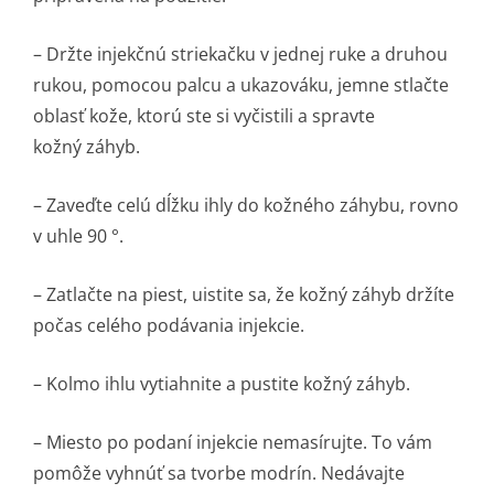
– Držte injekčnú striekačku v jednej ruke a druhou
rukou, pomocou palcu a ukazováku, jemne stlačte
oblasť kože, ktorú ste si vyčistili a spravte
kožný záhyb.
– Zaveďte celú dĺžku ihly do kožného záhybu, rovno
v uhle 90 °.
– Zatlačte na piest, uistite sa, že kožný záhyb držíte
počas celého podávania injekcie.
– Kolmo ihlu vytiahnite a pustite kožný záhyb.
– Miesto po podaní injekcie nemasírujte. To vám
pomôže vyhnúť sa tvorbe modrín. Nedávajte