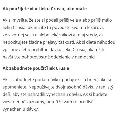
Ak použijete viac lieku Crusia, ako máte
Ak si myslíte, že ste si podali príliš veľa alebo príliš málo
lieku Crusia, okamžite to povedzte svojmu lekárovi,
zdravotnej sestre alebo lekárnikovi a to aj vtedy, ak
nepociťujete žiadne prejavy ťažkostí. Ak si dieťa náhodou
vpichne alebo prehltne dávku lieku Crusia, okamžite
navštívte pohotovostné oddelenie v nemocnici.
Ak zabudnete použiť liek Crusia
Ak si zabudnete podať dávku, podajte si ju hneď, ako si
spomeniete. Nepoužívajte dvojnásobnú dávku v ten istý
deň, aby ste nahradili vynechanú dávku. Ak si budete
viesť denné záznamy, pomôže vám to predísť
vynechaniu dávky.