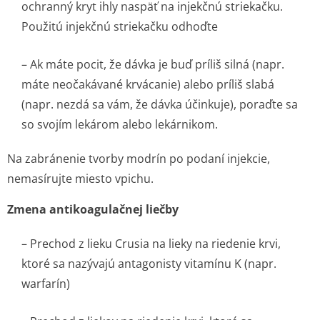
ochranný kryt ihly naspäť na injekčnú striekačku.
Použitú injekčnú striekačku odhoďte
– Ak máte pocit, že dávka je buď príliš silná (napr.
máte neočakávané krvácanie) alebo príliš slabá
(napr. nezdá sa vám, že dávka účinkuje), poraďte sa
so svojím lekárom alebo lekárnikom.
Na zabránenie tvorby modrín po podaní injekcie,
nemasírujte miesto vpichu.
Zmena antikoagulačnej liečby
–
Prechod z lieku Crusia na lieky na riedenie krvi,
ktoré sa nazývajú antagonisty vitamínu K (napr.
warfarín)