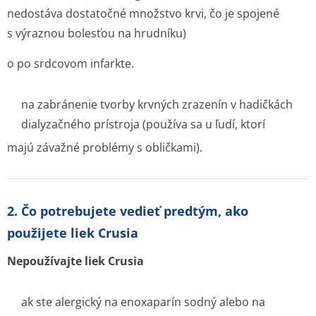
nedostáva dostatočné množstvo krvi, čo je spojené
s výraznou bolesťou na hrudníku)
o po srdcovom infarkte.
na zabránenie tvorby krvných zrazenín v hadičkách
dialyzačného prístroja (používa sa u ľudí, ktorí
majú závažné problémy s obličkami).
2. Čo potrebujete vedieť predtým, ako
použijete liek Crusia
Nepoužívajte liek Crusia
ak ste alergický na enoxaparín sodný alebo na