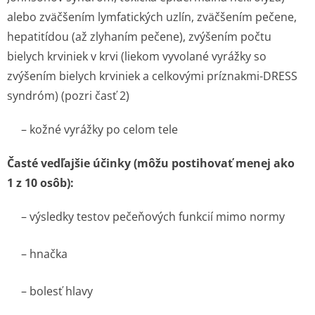
alebo zväčšením lymfatických uzlín, zväčšením pečene,
hepatitídou (až zlyhaním pečene), zvýšením počtu
bielych krviniek v krvi (liekom vyvolané vyrážky so
zvýšením bielych krviniek a celkovými príznakmi-DRESS
syndróm) (pozri časť 2)
– kožné vyrážky po celom tele
Časté vedľajšie účinky (môžu postihovať menej ako
1 z 10 osôb):
– výsledky testov pečeňových funkcií mimo normy
– hnačka
– bolesť hlavy