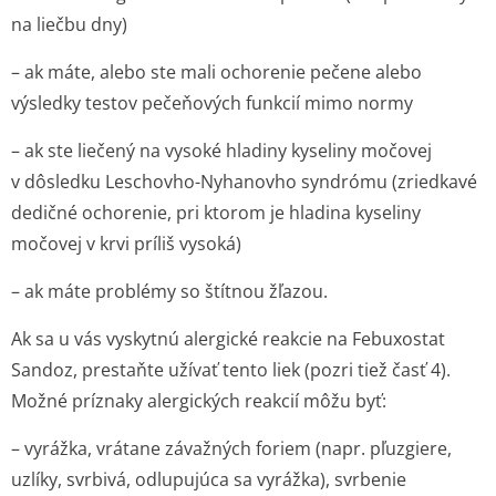
na liečbu dny)
– ak máte, alebo ste mali ochorenie pečene alebo
výsledky testov pečeňových funkcií mimo normy
– ak ste liečený na vysoké hladiny kyseliny močovej
v dôsledku Leschovho-Nyhanovho syndrómu (zriedkavé
dedičné ochorenie, pri ktorom je hladina kyseliny
močovej v krvi príliš vysoká)
– ak máte problémy so štítnou žľazou.
Ak sa u vás vyskytnú alergické reakcie na Febuxostat
Sandoz, prestaňte užívať tento liek (pozri tiež časť 4).
Možné príznaky alergických reakcií môžu byť:
– vyrážka, vrátane závažných foriem (napr. pľuzgiere,
uzlíky, svrbivá, odlupujúca sa vyrážka), svrbenie