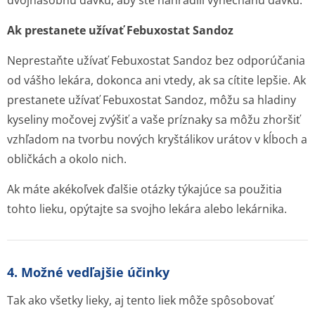
dvojnásobnú dávku, aby ste nahradili vynechanú dávku.
Ak prestanete užívať Febuxostat Sandoz
Neprestaňte užívať Febuxostat Sandoz bez odporúčania
od vášho lekára, dokonca ani vtedy, ak sa cítite lepšie. Ak
prestanete užívať Febuxostat Sandoz, môžu sa hladiny
kyseliny močovej zvýšiť a vaše príznaky sa môžu zhoršiť
vzhľadom na tvorbu nových kryštálikov urátov v kĺboch a
obličkách a okolo nich.
Ak máte akékoľvek ďalšie otázky týkajúce sa použitia
tohto lieku, opýtajte sa svojho lekára alebo lekárnika.
4. Možné vedľajšie účinky
Tak ako všetky lieky, aj tento liek môže spôsobovať