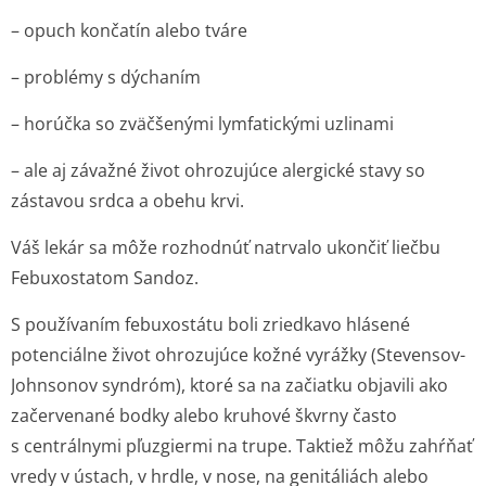
– opuch končatín alebo tváre
– problémy s dýchaním
– horúčka so zväčšenými lymfatickými uzlinami
– ale aj závažné život ohrozujúce alergické stavy so
zástavou srdca a obehu krvi.
Váš lekár sa môže rozhodnúť natrvalo ukončiť liečbu
Febuxostatom Sandoz.
S používaním febuxostátu boli zriedkavo hlásené
potenciálne život ohrozujúce kožné vyrážky (Stevensov-
Johnsonov syndróm), ktoré sa na začiatku objavili ako
začervenané bodky alebo kruhové škvrny často
s centrálnymi pľuzgiermi na trupe. Taktiež môžu zahŕňať
vredy v ústach, v hrdle, v nose, na genitáliách alebo