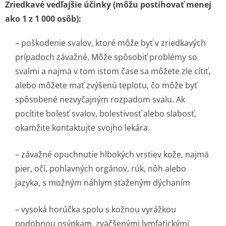
Zriedkavé vedľajšie účinky (môžu postihovať menej
ako 1 z 1 000 osôb):
– poškodenie svalov, ktoré môže byť v zriedkavých
prípadoch závažné. Môže spôsobiť problémy so
svalmi a najmä v tom istom čase sa môžete zle cítiť,
alebo môžete mať zvýšenú teplotu, čo môže byť
spôsobené nezvyčajným rozpadom svalu. Ak
pocítite bolesť svalov, bolestivosť alebo slabosť,
okamžite kontaktujte svojho lekára.
– závažné opuchnutie hlbokých vrstiev kože, najmä
pier, očí, pohlavných orgánov, rúk, nôh alebo
jazyka, s možným náhlym sťaženým dýchaním
– vysoká horúčka spolu s kožnou vyrážkou
podobnou osýpkam, zväčšenými lymfatickými