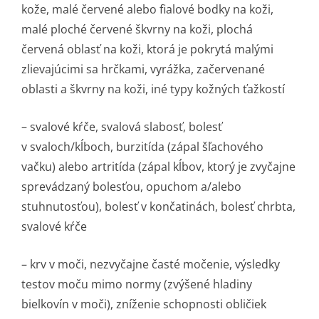
kože, malé červené alebo fialové bodky na koži,
malé ploché červené škvrny na koži, plochá
červená oblasť na koži, ktorá je pokrytá malými
zlievajúcimi sa hrčkami, vyrážka, začervenané
oblasti a škvrny na koži, iné typy kožných ťažkostí
– svalové kŕče, svalová slabosť, bolesť
v svaloch/kĺboch, burzitída (zápal šľachového
vačku) alebo artritída (zápal kĺbov, ktorý je zvyčajne
sprevádzaný bolesťou, opuchom a/alebo
stuhnutosťou), bolesť v končatinách, bolesť chrbta,
svalové kŕče
– krv v moči, nezvyčajne časté močenie, výsledky
testov moču mimo normy (zvýšené hladiny
bielkovín v moči), zníženie schopnosti obličiek