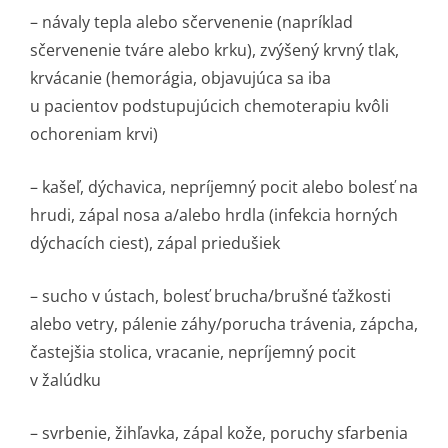
– návaly tepla alebo sčervenenie (napríklad
sčervenenie tváre alebo krku), zvýšený krvný tlak,
krvácanie (hemorágia, objavujúca sa iba
u pacientov podstupujúcich chemoterapiu kvôli
ochoreniam krvi)
– kašeľ, dýchavica, nepríjemný pocit alebo bolesť na
hrudi, zápal nosa a/alebo hrdla (infekcia horných
dýchacích ciest), zápal priedušiek
– sucho v ústach, bolesť brucha/brušné ťažkosti
alebo vetry, pálenie záhy/porucha trávenia, zápcha,
častejšia stolica, vracanie, nepríjemný pocit
v žalúdku
– svrbenie, žihľavka, zápal kože, poruchy sfarbenia