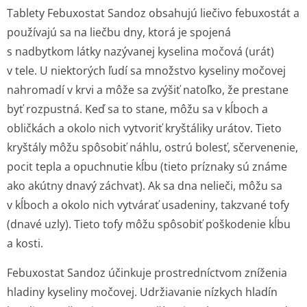
Tablety Febuxostat Sandoz obsahujú liečivo febuxostát a
používajú sa na liečbu dny, ktorá je spojená
s nadbytkom látky nazývanej kyselina močová (urát)
v tele. U niektorých ľudí sa množstvo kyseliny močovej
nahromadí v krvi a môže sa zvýšiť natoľko, že prestane
byť rozpustná. Keď sa to stane, môžu sa v kĺboch a
obličkách a okolo nich vytvoriť kryštáliky urátov. Tieto
kryštály môžu spôsobiť náhlu, ostrú bolesť, sčervenenie,
pocit tepla a opuchnutie kĺbu (tieto príznaky sú známe
ako akútny dnavý záchvat). Ak sa dna nelieči, môžu sa
v kĺboch a okolo nich vytvárať usadeniny, takzvané tofy
(dnavé uzly). Tieto tofy môžu spôsobiť poškodenie kĺbu
a kosti.
Febuxostat Sandoz účinkuje prostredníctvom zníženia
hladiny kyseliny močovej. Udržiavanie nízkych hladín