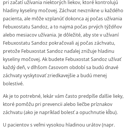
pri začatí užívania niektorých liekov, ktoré kontrolujú
hladiny kyseliny močovej. Záchvat nevznikne u každého
pacienta, ale môže vzplanúť dokonca aj počas užívania
Febuxostatu Sandoz, a to najmä počas prvých týždňov
alebo mesiacov užívania. Je dôležité, aby ste v užívaní
Febuxostatu Sandoz pokračovali aj počas záchvatu,
pretože Febuxostat Sandoz naďalej znižuje hladinu
kyseliny močovej. Ak budete Febuxostat Sandoz užívať
každý deň, v dlhšom časovom období sa budú dnavé
záchvaty vyskytovať zriedkavejšie a budú menej
bolestivé.
Ak je to potrebné, lekár vám často predpíše ďalšie lieky,
ktoré pomôžu pri prevencii alebo liečbe príznakov
záchvatu (ako je napríklad bolesť a opuchnutie kĺbu).
U pacientov s veľmi vysokou hladinou urátov (napr.