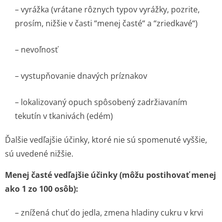
– vyrážka (vrátane rôznych typov vyrážky, pozrite,
prosím, nižšie v časti “menej časté“ a “zriedkavé“)
– nevoľnosť
– vystupňovanie dnavých príznakov
– lokalizovaný opuch spôsobený zadržiavaním
tekutín v tkanivách (edém)
Ďalšie vedľajšie účinky, ktoré nie sú spomenuté vyššie,
sú uvedené nižšie.
Menej časté vedľajšie účinky (môžu postihovať menej
ako 1 zo 100 osôb):
– znížená chuť do jedla, zmena hladiny cukru v krvi