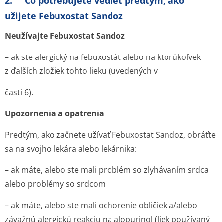
2. Čo potrebujete vedieť predtým, ako
užijete Febuxostat Sandoz
Neužívajte Febuxostat Sandoz
– ak ste alergický na febuxostát alebo na ktorúkoľvek
z ďalších zložiek tohto lieku (uvedených v
časti 6).
Upozornenia a opatrenia
Predtým, ako začnete užívať Febuxostat Sandoz, obráťte
sa na svojho lekára alebo lekárnika:
– ak máte, alebo ste mali problém so zlyhávaním srdca
alebo problémy so srdcom
– ak máte, alebo ste mali ochorenie obličiek a/alebo
závažnú alergickú reakciu na alopurinol (liek používaný