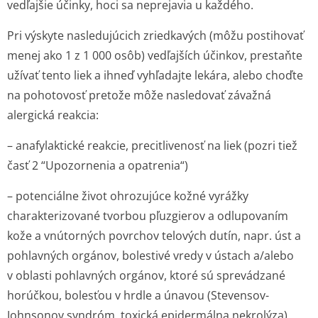
vedľajšie účinky, hoci sa neprejavia u každého.
Pri výskyte nasledujúcich zriedkavých (môžu postihovať
menej ako 1 z 1 000 osôb) vedľajších účinkov, prestaňte
užívať tento liek a ihneď vyhľadajte lekára, alebo choďte
na pohotovosť pretože môže nasledovať závažná
alergická reakcia:
– anafylaktické reakcie, precitlivenosť na liek (pozri tiež
časť 2 “Upozornenia a opatrenia“)
– potenciálne život ohrozujúce kožné vyrážky
charakterizované tvorbou pľuzgierov a odlupovaním
kože a vnútorných povrchov telových dutín, napr. úst a
pohlavných orgánov, bolestivé vredy v ústach a/alebo
v oblasti pohlavných orgánov, ktoré sú sprevádzané
horúčkou, bolesťou v hrdle a únavou (Stevensov-
Johnsonov syndróm, toxická epidermálna nekrolýza)