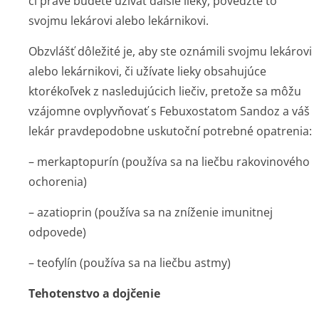
či práve budete užívať ďalšie lieky, povedzte to
svojmu lekárovi alebo lekárnikovi.
Obzvlášť dôležité je, aby ste oznámili svojmu lekárovi
alebo lekárnikovi, či užívate lieky obsahujúce
ktorékoľvek z nasledujúcich liečiv, pretože sa môžu
vzájomne ovplyvňovať s Febuxostatom Sandoz a váš
lekár pravdepodobne uskutoční potrebné opatrenia:
– merkaptopurín (používa sa na liečbu rakovinového
ochorenia)
– azatioprin (používa sa na zníženie imunitnej
odpovede)
– teofylín (používa sa na liečbu astmy)
Tehotenstvo a dojčenie