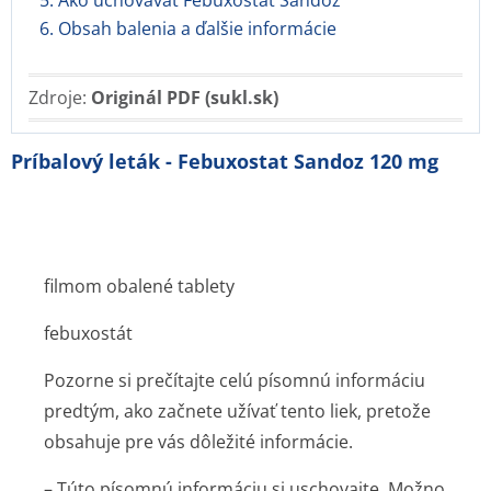
5. Ako uchovávať Febuxostat Sandoz
6. Obsah balenia a ďalšie informácie
Zdroje:
Originál PDF (sukl.sk)
Príbalový leták - Febuxostat Sandoz 120 mg
filmom obalené tablety
febuxostát
Pozorne si prečítajte celú písomnú informáciu
predtým, ako začnete užívať tento liek, pretože
obsahuje pre vás dôležité informácie.
– Túto písomnú informáciu si uschovajte. Možno