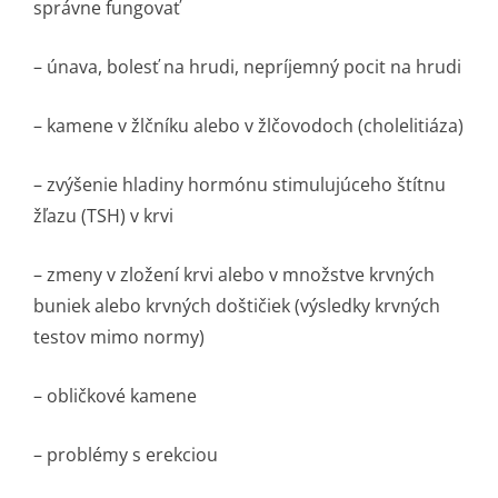
správne fungovať
– únava, bolesť na hrudi, nepríjemný pocit na hrudi
– kamene v žlčníku alebo v žlčovodoch (cholelitiáza)
– zvýšenie hladiny hormónu stimulujúceho štítnu
žľazu (TSH) v krvi
– zmeny v zložení krvi alebo v množstve krvných
buniek alebo krvných doštičiek (výsledky krvných
testov mimo normy)
– obličkové kamene
– problémy s erekciou