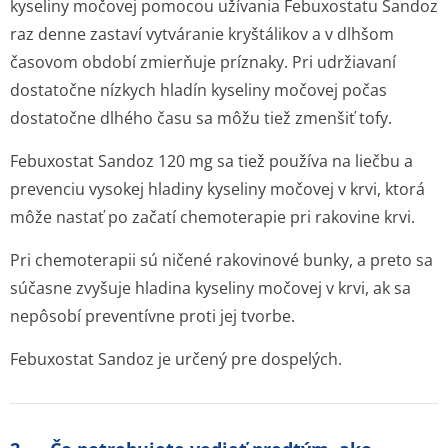
kyseliny močovej pomocou užívania Febuxostatu Sandoz
raz denne zastaví vytváranie kryštálikov a v dlhšom
časovom období zmierňuje príznaky. Pri udržiavaní
dostatočne nízkych hladín kyseliny močovej počas
dostatočne dlhého času sa môžu tiež zmenšiť tofy.
Febuxostat Sandoz 120 mg sa tiež používa na liečbu a
prevenciu vysokej hladiny kyseliny močovej v krvi, ktorá
môže nastať po začatí chemoterapie pri rakovine krvi.
Pri chemoterapii sú ničené rakovinové bunky, a preto sa
súčasne zvyšuje hladina kyseliny močovej v krvi, ak sa
nepôsobí preventívne proti jej tvorbe.
Febuxostat Sandoz je určený pre dospelých.