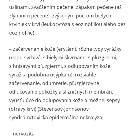
uzlinami, zväčšením pečene, zápalom pečene (až
zlyhaním pečene), zvýšeným počtom bielych
krviniek v krvi (leukocytóza s eozinofíliou alebo bez
eozinofílie)
– začervenanie kože (erytém), rôzne typy vyrážky
(napr. svrbivá, s bielymi škvrnami, s pľuzgiermi,
s hnisavými pľuzgiermi, s odlupovaním kože,
vyrážka podobná osýpkam), rozsiahle
začervenanie, odumretie, pľuzgierovité
odlučovanie pokožky a slizničných membrán,
vyúsťujúce do odlupovania kože a možnej sepsy
(otravy krvi) (Stevensov-Johnsonov
syndróm/toxická epidermálna nekrolýza)
– nervozita