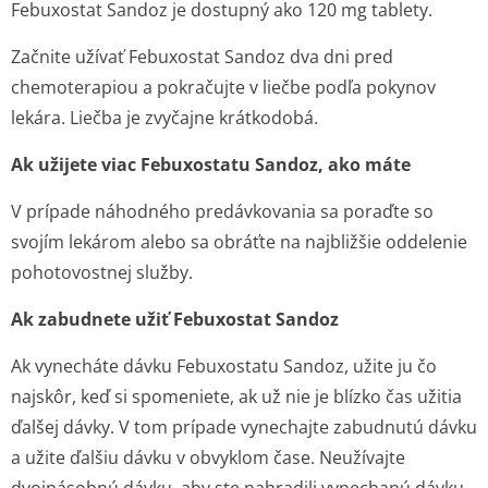
Febuxostat Sandoz je dostupný ako 120 mg tablety.
Začnite užívať Febuxostat Sandoz dva dni pred
chemoterapiou a pokračujte v liečbe podľa pokynov
lekára. Liečba je zvyčajne krátkodobá.
Ak užijete viac Febuxostatu Sandoz, ako máte
V prípade náhodného predávkovania sa poraďte so
svojím lekárom alebo sa obráťte na najbližšie oddelenie
pohotovostnej služby.
Ak zabudnete užiť Febuxostat Sandoz
Ak vynecháte dávku Febuxostatu Sandoz, užite ju čo
najskôr, keď si spomeniete, ak už nie je blízko čas užitia
ďalšej dávky. V tom prípade vynechajte zabudnutú dávku
a užite ďalšiu dávku v obvyklom čase. Neužívajte