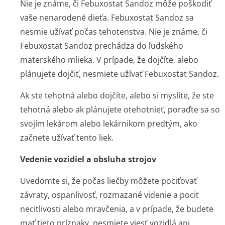
Nie je známe, či Febuxostat Sandoz môže poškodiť
vaše nenarodené dieťa. Febuxostat Sandoz sa
nesmie užívať počas tehotenstva. Nie je známe, či
Febuxostat Sandoz prechádza do ľudského
materského mlieka. V prípade, že dojčíte, alebo
plánujete dojčiť, nesmiete užívať Febuxostat Sandoz.
Ak ste tehotná alebo dojčíte, alebo si myslíte, že ste
tehotná alebo ak plánujete otehotnieť, poraďte sa so
svojím lekárom alebo lekárnikom predtým, ako
začnete užívať tento liek.
Vedenie vozidiel a obsluha strojov
Uvedomte si, že počas liečby môžete pociťovať
závraty, ospanlivosť, rozmazané videnie a pocit
necitlivosti alebo mravčenia, a v prípade, že budete
mať tieto príznaky, nesmiete viesť vozidlá ani