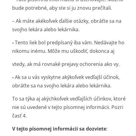
bude potrebné, aby ste si ju znovu prečítali.
– Ak máte akékoľvek ďalšie otázky, obráťte sa na
svojho lekára alebo lekárnika.
-
Tento liek bol predpísaný iba vám. Nedávajte ho
nikomu inému. Môže mu uškodiť, dokonca aj
vtedy, ak má rovnaké prejavy ochorenia ako vy.
-
Ak sa u vás vyskytne akýkoľvek vedľajší účinok,
obráťte sa na svojho lekára alebo lekárnika.
To sa týka aj akýchkoľvek vedľajších účinkov, ktoré
nie sú uvedené v tejto písomnej informácii. Pozri
časť 4.
V tejto písomnej informácii sa dozviete
: