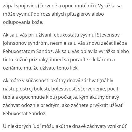
zápal spojoviek (červené a opuchnuté oči). Vyrážka sa
môže vyvinúť do rozsiahlych pľuzgierov alebo
odlupovania kože.
Ak sa u vás pri užívaní febuxostátu vyvinul Stevensov-
Johnsonov syndróm, nesmie sa u vás znovu začať liečba
Febuxostatom Sandoz. Ak sa u vás objavila vyrážka alebo
tieto kožné príznaky, ihneď sa poraďte s lekárom a
oznámte mu, že užívate tento liek.
Ak máte v súčasnosti akútny dnavý záchvat (náhly
nástup ostrej bolesti, bolestivosť, sčervenenie, pocit
tepla a opuchnutie kĺbu) počkajte, kým akútny dnavý
záchvat odoznie predtým, ako začnete prvýkrát užívať
Febuxostat Sandoz.
U niektorých ľudí môžu akútne dnavé záchvaty vzniknúť