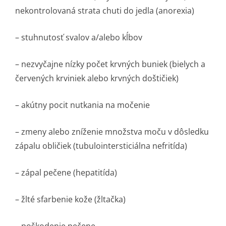
nekontrolovaná strata chuti do jedla (anorexia)
– stuhnutosť svalov a/alebo kĺbov
– nezvyčajne nízky počet krvných buniek (bielych a
červených krviniek alebo krvných doštičiek)
– akútny pocit nutkania na močenie
– zmeny alebo zníženie množstva moču v dôsledku
zápalu obličiek (tubulointersti­ciálna nefritída)
– zápal pečene (hepatitída)
– žlté sfarbenie kože (žltačka)