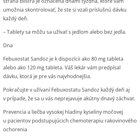
strana blistra je označená dňami týždňa, ktoré vám
umožnia skontrolovať, že ste si vzali príslušnú dávku
každý deň.
– Tablety sa môžu sa užívať s jedlom alebo bez jedla.
Dna
Febuxostat Sandoz je k dispozícii ako 80 mg tableta
alebo ako 120 mg tableta. Váš lekár vám predpísal
dávku, ktorá je pre vás najvhodnejšia.
Pokračujte v užívaní Febuxostatu Sandoz každý deň aj
v prípade, že sa u vás neprejavuje akútny dnavý záchvat.
Prevencia a liečba vysokej hladiny kyseliny močovej
u pacientov podstupujúcich chemoterapiu rakovinového
ochorenia