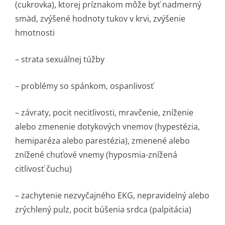
(cukrovka), ktorej príznakom môže byť nadmerný
smäd, zvýšené hodnoty tukov v krvi, zvýšenie
hmotnosti
– strata sexuálnej túžby
– problémy so spánkom, ospanlivosť
– závraty, pocit necitlivosti, mravčenie, zníženie
alebo zmenenie dotykových vnemov (hypestézia,
hemiparéza alebo parestézia), zmenené alebo
znížené chuťové vnemy (hyposmia-znížená
citlivosť čuchu)
– zachytenie nezvyčajného EKG, nepravidelný alebo
zrýchlený pulz, pocit búšenia srdca (palpitácia)