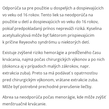
Odporúča sa pre použitie u dospelých a dospievajúcich
vo veku od 16 rokov. Tento liek sa neodporúča na
použitie u detí a dospievajúcich vo veku do 16 rokov,
pokiaľ predpokladaný prínos nepreváži riziká. Kyselina
acetylsalicylová môže byť faktorom prispievajúcim
k príčine Reyeovho syndrómu u niektorých detí.
Existuje zvýšené riziko hemorágie a predĺženého času
krvácania, najmä počas chirurgických výkonov a po nich
(dokonca aj v prípadoch malých zákrokov, napr.
extrakcia zuba). Preto sa má podávať s opatrnosťou
pred chirurgickým výkonom, vrátane extrakcie zuba.
Môže byť potrebné prechodné prerušenie liečby.
Abrea sa neodporúča počas menorágie, kde môže zvýšiť
menštruačné krvácanie.