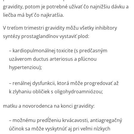
gravidity, potom je potrebné užívať čo najnižšiu dávku a
liečba má byť čo najkratšia.
V treťom trimestri gravidity môžu všetky inhibítory
syntézy prostaglandínov vystaviť plod:
– kardiopulmonálnej toxicite (s predčasným
uzáverom ductus arteriosus a pľúcnou
hypertenziou);
– renálnej dysfunkcii, ktorá môže progredovať až
k zlyhaniu obličiek s oligohydroam­niózou;
matku a novorodenca na konci gravidity:
– možnému predĺženiu krvácavosti, antiagregačný
účinok sa môže vyskytnúť aj pri veľmi nízkych