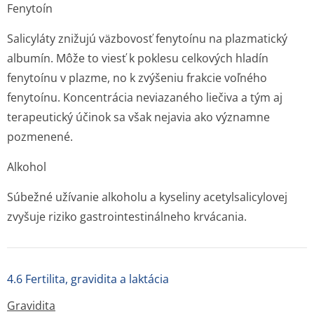
Fenytoín
Salicyláty znižujú väzbovosť fenytoínu na plazmatický
albumín. Môže to viesť k poklesu celkových hladín
fenytoínu v plazme, no k zvýšeniu frakcie voľného
fenytoínu. Koncentrácia neviazaného liečiva a tým aj
terapeutický účinok sa však nejavia ako významne
pozmenené.
Alkohol
Súbežné užívanie alkoholu a kyseliny acetylsalicylovej
zvyšuje riziko gastrointesti­nálneho krvácania.
4.6 Fertilita, gravidita a laktácia
Gravidita