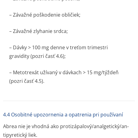
– Závažné poškodenie obličiek;
– Závažné zlyhanie srdca;
– Dávky > 100 mg denne v treťom trimestri
gravidity (pozri časť 4.6);
– Metotrexát užívaný v dávkach > 15 mg/týždeň
(pozri časť 4.5).
4.4 Osobitné upozornenia a opatrenia pri používaní
Abrea nie je vhodná ako protizápalový/a­nalgetický/an­
tipyretický li­ek.