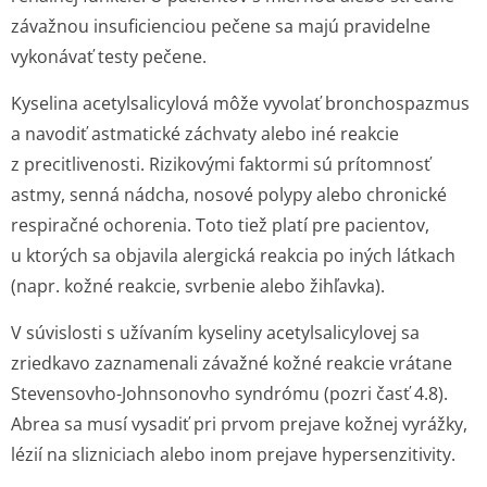
závažnou insuficienciou pečene sa majú pravidelne
vykonávať testy pečene.
Kyselina acetylsalicylová môže vyvolať bronchospazmus
a navodiť astmatické záchvaty alebo iné reakcie
z precitlivenosti. Rizikovými faktormi sú prítomnosť
astmy, senná nádcha, nosové polypy alebo chronické
respiračné ochorenia. Toto tiež platí pre pacientov,
u ktorých sa objavila alergická reakcia po iných látkach
(napr. kožné reakcie, svrbenie alebo žihľavka).
V súvislosti s užívaním kyseliny acetylsalicylovej sa
zriedkavo zaznamenali závažné kožné reakcie vrátane
Stevensovho-Johnsonovho syndrómu (pozri časť 4.8).
Abrea sa musí vysadiť pri prvom prejave kožnej vyrážky,
lézií na slizniciach alebo inom prejave hypersenzitivity.