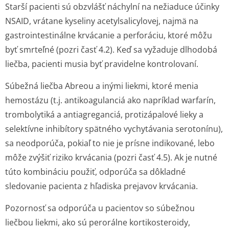
Starší pacienti sú obzvlášť náchylní na nežiaduce účinky
NSAID, vrátane kyseliny acetylsalicylovej, najmä na
gastrointestinálne krvácanie a perforáciu, ktoré môžu
byť smrteľné (pozri časť 4.2). Keď sa vyžaduje dlhodobá
liečba, pacienti musia byť pravidelne kontrolovaní.
Súbežná liečba Abreou a inými liekmi, ktoré menia
hemostázu (t.j. antikoagulanciá ako napríklad warfarín,
trombolytiká a antiagreganciá, protizápalové lieky a
selektívne inhibítory spätného vychytávania serotonínu),
sa neodporúča, pokiaľ to nie je prísne indikované, lebo
môže zvýšiť riziko krvácania (pozri časť 4.5). Ak je nutné
túto kombináciu použiť, odporúča sa dôkladné
sledovanie pacienta z hľadiska prejavov krvácania.
Pozornosť sa odporúča u pacientov so súbežnou
liečbou liekmi, ako sú perorálne kortikosteroidy,