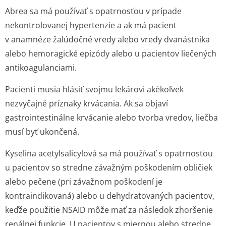
Abrea sa má používať s opatrnosťou v prípade
nekontrolovanej hypertenzie a ak má pacient
v anamnéze žalúdočné vredy alebo vredy dvanástnika
alebo hemoragické epizódy alebo u pacientov liečených
antikoagulanciami.
Pacienti musia hlásiť svojmu lekárovi akékoľvek
nezvyčajné príznaky krvácania. Ak sa objaví
gastrointestinálne krvácanie alebo tvorba vredov, liečba
musí byť ukončená.
Kyselina acetylsalicylová sa má používať s opatrnosťou
u pacientov so stredne závažným poškodením obličiek
alebo pečene (pri závažnom poškodení je
kontraindikovaná) alebo u dehydratovaných pacientov,
keďže použitie NSAID môže mať za následok zhoršenie
renálnej funkcie. U pacientov s miernou alebo stredne