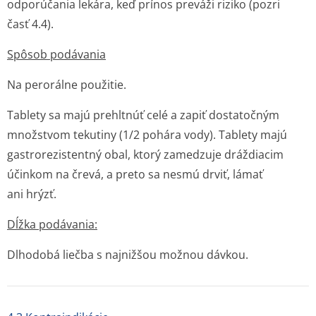
odporúčania lekára, keď prínos preváži riziko (pozri
časť 4.4).
Spôsob podávania
Na perorálne použitie.
Tablety sa majú prehltnúť celé a zapiť dostatočným
množstvom tekutiny (1/2 pohára vody). Tablety majú
gastrorezistentný obal, ktorý zamedzuje dráždiacim
účinkom na črevá, a preto sa nesmú drviť, lámať
ani hrýzť.
Dĺžka podávania:
Dlhodobá liečba s najnižšou možnou dávkou.