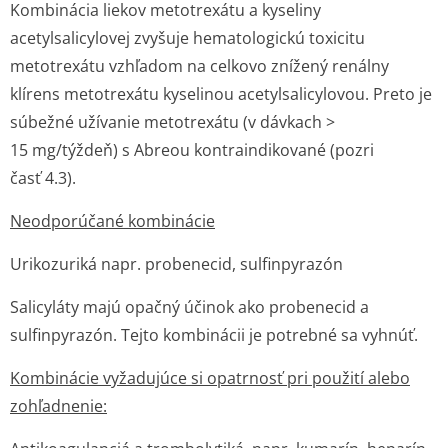
Kombinácia liekov metotrexátu a kyseliny
acetylsalicylovej zvyšuje hematologickú toxicitu
metotrexátu vzhľadom na celkovo znížený renálny
klírens metotrexátu kyselinou acetylsalicylovou. Preto je
súbežné užívanie metotrexátu (v dávkach >
15 mg/týždeň) s Abreou kontraindikované (pozri
časť 4.3).
Neodporúčané kombinácie
Urikozuriká napr. probenecid, sulfinpyrazón
Salicyláty majú opačný účinok ako probenecid a
sulfinpyrazón. Tejto kombinácii je potrebné sa vyhnúť.
Kombinácie vyžadujúce si opatrnosť pri použití alebo
zohľadnenie: