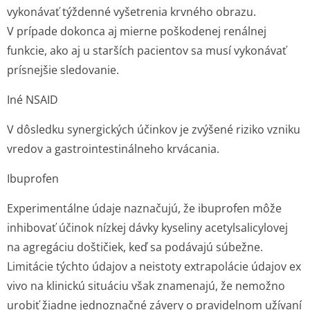
vykonávať týždenné vyšetrenia krvného obrazu.
V prípade dokonca aj mierne poškodenej renálnej
funkcie, ako aj u starších pacientov sa musí vykonávať
prísnejšie sledovanie.
Iné NSAID
V dôsledku synergických účinkov je zvýšené riziko vzniku
vredov a gastrointesti­nálneho krvácania.
Ibuprofen
Experimentálne údaje naznačujú, že ibuprofen môže
inhibovať účinok nízkej dávky kyseliny acetylsalicylovej
na agregáciu doštičiek, keď sa podávajú súbežne.
Limitácie týchto údajov a neistoty extrapolácie údajov
ex
vivo
na klinickú situáciu však znamenajú, že nemožno
urobiť žiadne jednoznačné závery o pravidelnom užívaní