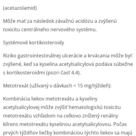
(acetazolamid)
Môže mať za následok závažnú acidózu a zvýšenú
toxicitu centrálneho nervového systému.
Systémové kortikosteroidy
Riziko gastrointestinálnej ulcerácie a krvácania môže byť
zvýšené, keď sa kyselina acetylsalicylová podáva súbežne
s kortikosteroidmi (pozri časť 4.4).
Metotrexát (užívaný v dávkach < 15 mg/týždeň):
Kombinácia liekov metotrexátu a kyseliny
acetylsalicylovej môže zvýšiť hematologickú toxicitu
metotrexátu vzhľadom na celkovo znížený renálny
klírens metotrexátu kyselinou acetylsalicylovou. Počas
prvých týždňov liečby kombináciou týchto liekov sa majú