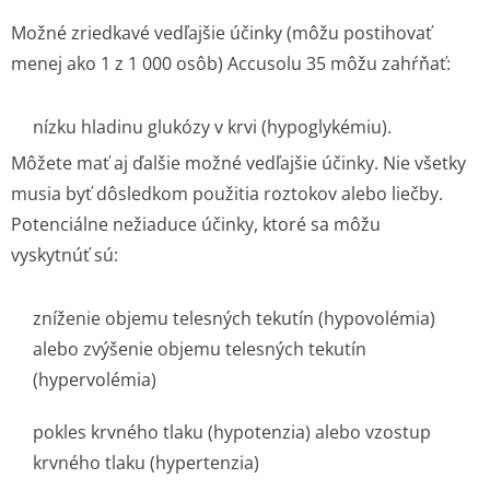
Možné zriedkavé vedľajšie účinky
(môžu postihovať
menej ako 1 z 1 000 osôb)
Accusolu 35 môžu zahŕňať:
nízku hladinu glukózy v krvi (hypoglykémiu).
Môžete mať aj ďalšie možné vedľajšie účinky. Nie všetky
musia byť dôsledkom použitia roztokov alebo liečby.
Potenciálne nežiaduce účinky, ktoré sa môžu
vyskytnúť sú:
zníženie objemu telesných tekutín (hypovolémia)
alebo zvýšenie objemu telesných tekutín
(hypervolémia)
pokles krvného tlaku (hypotenzia) alebo vzostup
krvného tlaku (hypertenzia)