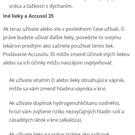
srdca a ťažkosti s dýchaním.
Iné lieky a Accusol 35
Ak teraz užívate alebo ste v poslednom čase užívali, či
práve budete užívať ďalšie lieky, povedzte to svojmu
lekárovi predtým ako začnete používať tento liek.
Podávanie Accusolu 35 môže zmeniť účinok iných liekov
alebo sa ich účinky môžu navzájom ovplyvňovať.
Ak užívate vitamín D alebo lieky obsahujúce vápnik,
môže sa vám zmeniť hladina vápnika v krvi.
Ak užívate doplnok hydrogenuhličitanu sodného,
hrozí vám zvýšené riziko nezvyčajných hladín solí a
zásaditých látok v krvi (alkalóza).
Ak užívate lieky na srdce známe ako srdcové