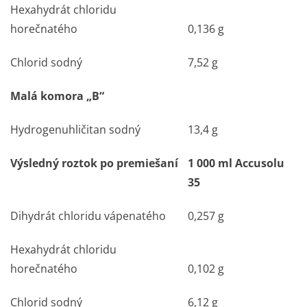
Hexahydrát chloridu
horečnatého
0,136 g
Chlorid sodný
7,52 g
Malá komora „B“
Hydrogenuhličitan sodný
13,4 g
Výsledný roztok po premiešaní
1 000 ml Accusolu
35
Dihydrát chloridu vápenatého
0,257 g
Hexahydrát chloridu
horečnatého
0,102 g
Chlorid sodný
6,12 g