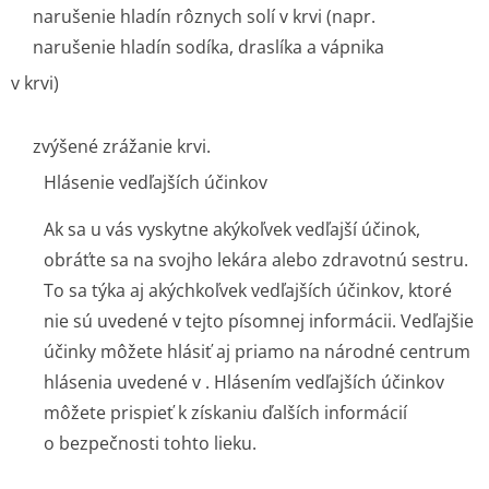
narušenie hladín rôznych solí v krvi (napr.
narušenie hladín sodíka, draslíka a vápnika
v krvi)
zvýšené zrážanie krvi.
Hlásenie vedľajších účinkov
Ak sa u vás vyskytne akýkoľvek vedľajší účinok,
obráťte sa na svojho lekára alebo zdravotnú sestru.
To sa týka aj akýchkoľvek vedľajších účinkov, ktoré
nie sú uvedené v tejto písomnej informácii. Vedľajšie
účinky môžete hlásiť aj priamo na národné centrum
hlásenia uvedené v . Hlásením vedľajších účinkov
môžete prispieť k získaniu ďalších informácií
o bezpečnosti tohto lieku.