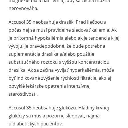
magneziémia a natriémia), aby sa zistila možná
nerovnováha.
Accusol 35 neobsahuje draslík. Pred liečbou a
počas nej sa musí pravidelne sledovať kaliémia. Ak
je prítomná hypokaliémia alebo ak je tendencia k jej
vývoju, je pravdepodobné, že bude potrebná
suplementácia draslíka a/alebo použitie
substitučného roztoku s vyššou koncentráciou
draslíka. Ak sa začína vyvíjať hyperkaliémia, môže
byť indikované zvýšenie rýchlosti filtrácie, ako aj
obvyklé lekárske opatrenia intenzívnej
starostlivosti.
Accusol 35 neobsahuje glukózu. Hladiny krvnej
glukózy sa musia pozorne sledovať, najmä
u diabetických pacientov.