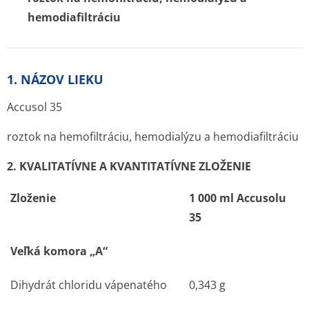
hemodiafiltráciu
1. NÁZOV LIEKU
Accusol 35
roztok na hemofiltráciu, hemodialýzu a hemodiafiltráciu
2. KVALITATÍVNE A KVANTITATÍVNE ZLOŽENIE
Zloženie
1 000 ml Accusolu
35
Veľká komora „A“
Dihydrát chloridu vápenatého
0,343 g