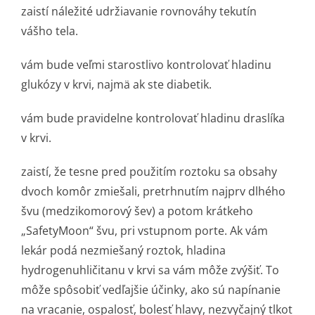
zaistí náležité udržiavanie rovnováhy tekutín
vášho tela.
vám bude veľmi starostlivo kontrolovať hladinu
glukózy v krvi, najmä ak ste diabetik.
vám bude pravidelne kontrolovať hladinu draslíka
v krvi.
zaistí, že tesne pred použitím roztoku sa obsahy
dvoch komôr zmiešali, pretrhnutím najprv dlhého
švu (medzikomorový šev) a potom krátkeho
„SafetyMoon“ švu, pri vstupnom porte. Ak vám
lekár podá nezmiešaný roztok, hladina
hydrogenuhličitanu v krvi sa vám môže zvýšiť. To
môže spôsobiť vedľajšie účinky, ako sú napínanie
na vracanie, ospalosť, bolesť hlavy, nezvyčajný tlkot