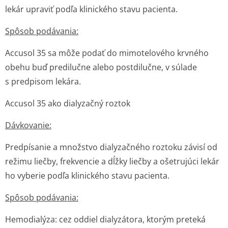
lekár upraviť podľa klinického stavu pacienta.
Spôsob podávania:
Accusol 35 sa môže podať do mimotelového krvného
obehu buď predilučne alebo postdilučne, v súlade
s predpisom lekára.
Accusol 35 ako dialyzačný roztok
Dávkovanie:
Predpísanie a množstvo dialyzačného roztoku závisí od
režimu liečby, frekvencie a dĺžky liečby a ošetrujúci lekár
ho vyberie podľa klinického stavu pacienta.
Spôsob podávania:
Hemodialýza: cez oddiel dialyzátora, ktorým preteká