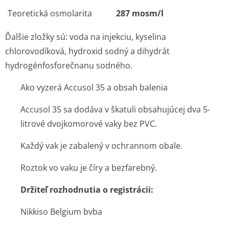
Teoretická osmolarita
287 mosm/l
Ďalšie zložky sú: voda na injekciu, kyselina
chlorovodíková, hydroxid sodný a dihydrát
hydrogénfosfo­rečnanu sodného.
Ako vyzerá Accusol 35 a obsah balenia
Accusol 35 sa dodáva v škatuli obsahujúcej dva 5-
litrové dvojkomorové vaky bez PVC.
Každý vak je zabalený v ochrannom obale.
Roztok vo vaku je číry a bezfarebný.
Držiteľ rozhodnutia o registrácii:
Nikkiso Belgium bvba