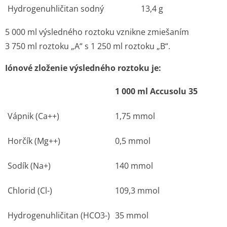
Hydrogenuhličitan sodný
13,4 g
5 000 ml výsledného roztoku vznikne zmiešaním
3 750 ml roztoku „A“ s 1 250 ml roztoku „B“.
Iónové zloženie výsledného roztoku je:
1 000 ml Accusolu 35
Vápnik (Ca
++
)
1,75 mmol
Horčík (Mg
++
)
0,5 mmol
Sodík (Na
+
)
140 mmol
Chlorid (Cl
-
)
109,3 mmol
Hydrogenuhličitan (HCO3-)
35 mmol