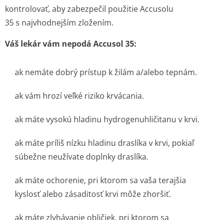
kontrolovať, aby zabezpečil použitie Accusolu
35 s najvhodnejším zložením.
Váš lekár vám nepodá Accusol 35:
ak nemáte dobrý prístup k žilám a/alebo tepnám.
ak vám hrozí veľké riziko krvácania.
ak máte vysokú hladinu hydrogenuhličitanu v krvi.
ak máte príliš nízku hladinu draslíka v krvi, pokiaľ
súbežne neužívate doplnky draslíka.
ak máte ochorenie, pri ktorom sa vaša terajšia
kyslosť alebo zásaditosť krvi môže zhoršiť.
ak máte zlyhávanie obličiek, pri ktorom sa