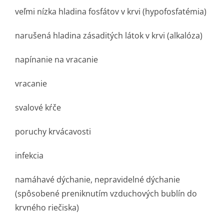
veľmi nízka hladina fosfátov v krvi (hypofosfatémia)
narušená hladina zásaditých látok v krvi (alkalóza)
napínanie na vracanie
vracanie
svalové kŕče
poruchy krvácavosti
infekcia
namáhavé dýchanie, nepravidelné dýchanie
(spôsobené preniknutím vzduchových bublín do
krvného riečiska)