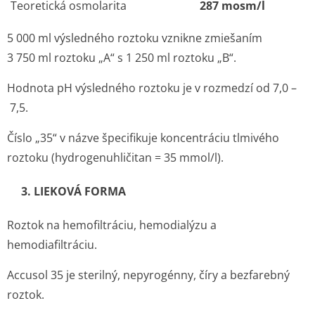
Teoretická osmolarita
287 mosm/l
5 000 ml výsledného roztoku vznikne zmiešaním
3 750 ml roztoku „A“ s 1 250 ml roztoku „B“.
Hodnota pH výsledného roztoku je v rozmedzí od 7,0 –
7,5.
Číslo „35“ v názve špecifikuje koncentráciu tlmivého
roztoku (hydrogenuhličitan = 35 mmol/l).
3. LIEKOVÁ FORMA
Roztok na hemofiltráciu, hemodialýzu a
hemodiafiltráciu.
Accusol 35 je sterilný, nepyrogénny, číry a bezfarebný
roztok.