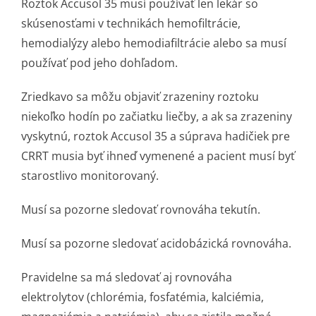
Roztok Accusol 35 musí používať len lekár so
skúsenosťami v technikách hemofiltrácie,
hemodialýzy alebo hemodiafiltrácie alebo sa musí
používať pod jeho dohľadom.
Zriedkavo sa môžu objaviť zrazeniny roztoku
niekoľko hodín po začiatku liečby, a ak sa zrazeniny
vyskytnú, roztok Accusol 35 a súprava hadičiek pre
CRRT musia byť ihneď vymenené a pacient musí byť
starostlivo monitorovaný.
Musí sa pozorne sledovať rovnováha tekutín.
Musí sa pozorne sledovať acidobázická rovnováha.
Pravidelne sa má sledovať aj rovnováha
elektrolytov (chlorémia, fosfatémia, kalciémia,