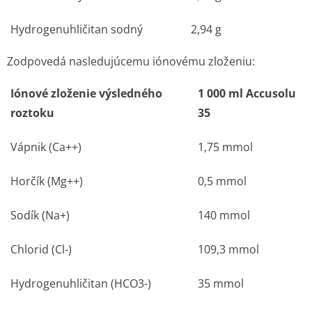
Hydrogenuhličitan sodný
2,94 g
Zodpovedá nasledujúcemu iónovému zloženiu:
Iónové zloženie výsledného
1 000 ml Accusolu
roztoku
35
Vápnik (Ca
++
)
1,75 mmol
Horčík (Mg
++
)
0,5 mmol
Sodík (Na
+
)
140 mmol
Chlorid (Cl
-
)
109,3 mmol
Hydrogenuhličitan (HCO3-)
35 mmol