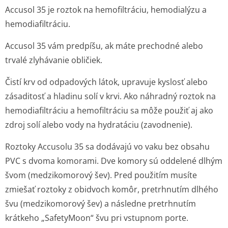
Accusol 35 je roztok na hemofiltráciu, hemodialýzu a
hemodiafiltráciu.
Accusol 35 vám predpíšu, ak máte prechodné alebo
trvalé zlyhávanie obličiek.
Čistí krv od odpadových látok, upravuje kyslosť alebo
zásaditosť a hladinu solí v krvi. Ako náhradný roztok na
hemodiafiltráciu a hemofiltráciu sa môže použiť aj ako
zdroj solí alebo vody na hydratáciu (zavodnenie).
Roztoky Accusolu 35 sa dodávajú vo vaku bez obsahu
PVC s dvoma komorami. Dve komory sú oddelené dlhým
švom (medzikomorový šev). Pred použitím musíte
zmiešať roztoky z obidvoch komôr, pretrhnutím dlhého
švu (medzikomorový šev) a následne pretrhnutím
krátkeho „SafetyMoon“ švu pri vstupnom porte.