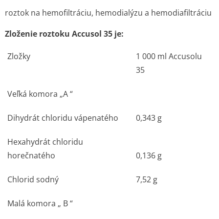
roztok na hemofiltráciu, hemodialýzu a hemodiafiltráciu
Zloženie roztoku Accusol 35 je:
Zložky
1 000 ml Accusolu
35
Veľká komora „A “
Dihydrát chloridu vápenatého
0,343 g
Hexahydrát chloridu
horečnatého
0,136 g
Chlorid sodný
7,52 g
Malá komora „ B “