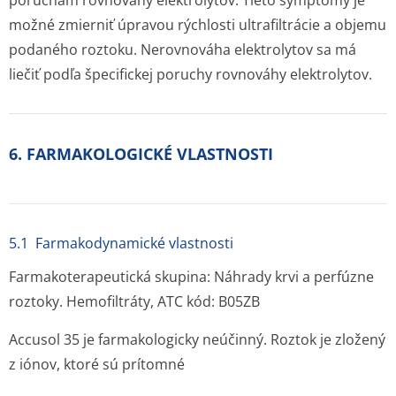
poruchám rovnováhy elektrolytov. Tieto symptómy je
možné zmierniť úpravou rýchlosti ultrafiltrácie a objemu
podaného roztoku. Nerovnováha elektrolytov sa má
liečiť podľa špecifickej poruchy rovnováhy elektrolytov.
6. FARMAKOLOGICKÉ VLASTNOSTI
5.1 Farmakodynamické vlastnosti
Farmakoterapeutická skupina: Náhrady krvi a perfúzne
roztoky. Hemofiltráty, ATC kód: B05ZB
Accusol 35 je farmakologicky neúčinný. Roztok je zložený
z iónov, ktoré sú prítomné