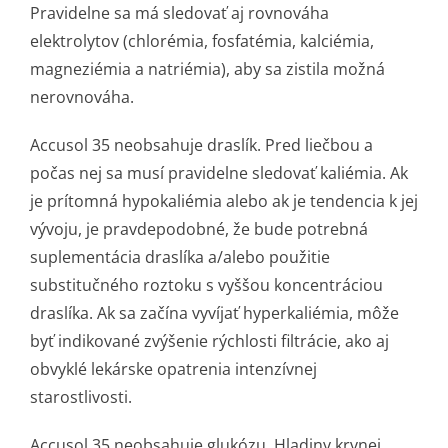
Pravidelne sa má sledovať aj rovnováha
elektrolytov (chlorémia, fosfatémia, kalciémia,
magneziémia a natriémia), aby sa zistila možná
nerovnováha.
Accusol 35 neobsahuje draslík. Pred liečbou a
počas nej sa musí pravidelne sledovať kaliémia. Ak
je prítomná hypokaliémia alebo ak je tendencia k jej
vývoju, je pravdepodobné, že bude potrebná
suplementácia draslíka a/alebo použitie
substitučného roztoku s vyššou koncentráciou
draslíka. Ak sa začína vyvíjať hyperkaliémia, môže
byť indikované zvýšenie rýchlosti filtrácie, ako aj
obvyklé lekárske opatrenia intenzívnej
starostlivosti.
Accusol 35 neobsahuje glukózu. Hladiny krvnej