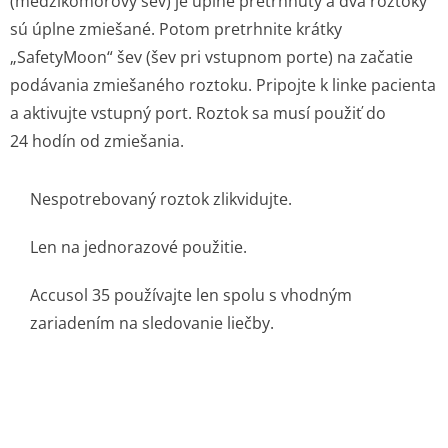
(medzikomorový šev) je úplne pretrhnutý a dva roztoky
sú úplne zmiešané. Potom pretrhnite krátky
„SafetyMoon“ šev (šev pri vstupnom porte) na začatie
podávania zmiešaného roztoku. Pripojte k linke pacienta
a aktivujte vstupný port. Roztok sa musí použiť do
24 hodín od zmiešania.
Nespotrebovaný roztok zlikvidujte.
Len na jednorazové použitie.
Accusol 35 používajte len spolu s vhodným
zariadením na sledovanie liečby.
8. DRŽITEĽ ROZHODNUTIA O REGISTRÁCII