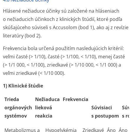
Hlásené nežiaduce účinky sú založené na hláseniach
o nežiaducich účinkoch z klinických štúdií, ktoré podľa
skúšajúceho súviseli s Accusolom (bod 1), ako aj z revízie
literatúry (bod 2).
Frekvencia bola určená použitím nasledujúcich kritérií:
veľmi časté (> 1/10), časté (> 1/100, < 1/10), menej časté
(> 1/1 000, < 1/100), zriedkavé (> 1/10 000, < 1/1 000) a
veľmi zriedkavé (< 1/10 000).
1) Klinické štúdie
Trieda
Nežiaduca
Frekvencia
orgánových
lieková
Súvisiaci
Súvi
systémov
reakcia
s postupom
s r
Metabolizmus a
Hypoglykémia
Zriedkavé
Áno
Áno