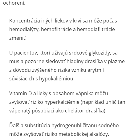
ochorení.
Koncentrácia iných liekov v krvi sa môže počas
hemodialýzy, hemofiltrácie a hemodiafiltrácie
zmeniť.
U pacientov, ktorí užívajú srdcové glykozidy, sa
musia pozorne sledovať hladiny draslíka v plazme
z dôvodu zvýšeného rizika vzniku arytmií
súvisiacich s hypokaliémiou.
Vitamín D a lieky s obsahom vápnika môžu
zvyšovať riziko hyperkalciémie (napríklad uhličitan
vápenatý pôsobiaci ako chelátor draslíka).
Ďalšia substitúcia hydrogenuhličitanu sodného
môže zvyšovať riziko metabolickej alkalózy.