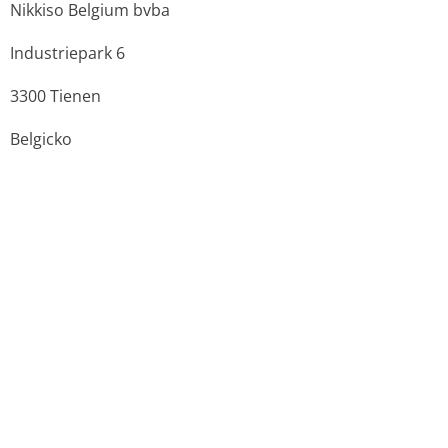
Dátum posledného predĺženia registrácie: 21. mája 2015
Zdroje:
Originál PDF (sukl.sk)