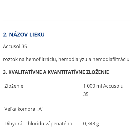
2. NÁZOV LIEKU
Accusol 35
roztok na hemofiltráciu, hemodialýzu a hemodiafiltráciu
3. KVALITATÍVNE A KVANTITATÍVNE ZLOŽENIE
Zloženie
1 000 ml Accusolu
35
Veľká komora „A“
Dihydrát chloridu vápenatého
0,343 g