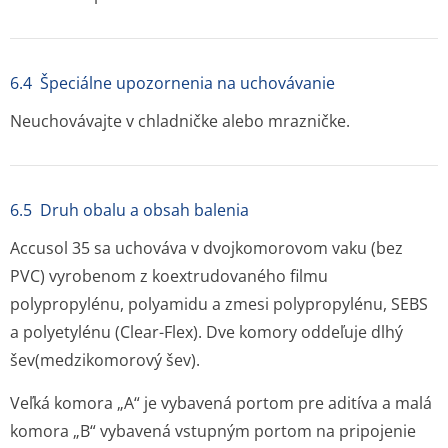
6.4 Špeciálne upozornenia na uchovávanie
Neuchovávajte v chladničke alebo mrazničke.
6.5 Druh obalu a obsah balenia
Accusol 35 sa uchováva v dvojkomorovom vaku (bez
PVC) vyrobenom z koextrudovaného filmu
polypropylénu, polyamidu a zmesi polypropylénu, SEBS
a polyetylénu (Clear-Flex). Dve komory oddeľuje dlhý
šev(medzikomo­rový šev).
Veľká komora „A“ je vybavená portom pre aditíva a malá
komora „B“ vybavená vstupným portom na pripojenie