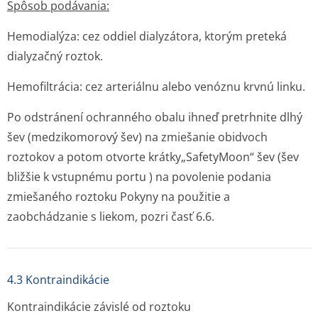
Spôsob podávania:
Hemodialýza: cez oddiel dialyzátora, ktorým preteká
dialyzačný roztok.
Hemofiltrácia: cez arteriálnu alebo venóznu krvnú linku.
Po odstránení ochranného obalu ihneď pretrhnite dlhý
šev (medzikomorový šev) na zmiešanie obidvoch
roztokov a potom otvorte krátky„SafetyMoon“ šev (šev
bližšie k vstupnému portu ) na povolenie podania
zmiešaného roztoku Pokyny na použitie a
zaobchádzanie s liekom, pozri časť 6.6.
4.3 Kontraindikácie
Kontraindikácie závislé od roztoku