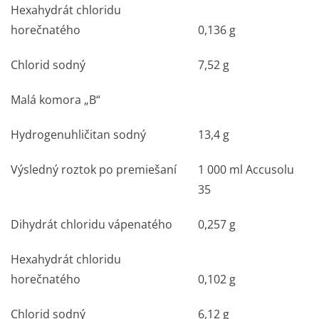
Hexahydrát chloridu
horečnatého
0,136 g
Chlorid sodný
7,52 g
Malá komora „B“
Hydrogenuhličitan sodný
13,4 g
Výsledný roztok po premiešaní
1 000 ml Accusolu
35
Dihydrát chloridu vápenatého
0,257 g
Hexahydrát chloridu
horečnatého
0,102 g
Chlorid sodný
6,12 g