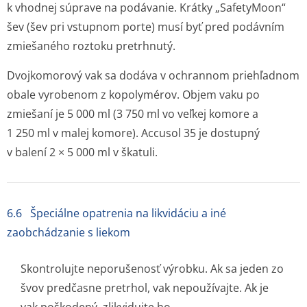
k vhodnej súprave na podávanie. Krátky „SafetyMoon“
šev (šev pri vstupnom porte) musí byť pred podávním
zmiešaného roztoku pretrhnutý.
Dvojkomorový vak sa dodáva v ochrannom priehľadnom
obale vyrobenom z kopolymérov. Objem vaku po
zmiešaní je 5 000 ml (3 750 ml vo veľkej komore a
1 250 ml v malej komore). Accusol 35 je dostupný
v balení 2 × 5 000 ml v škatuli.
6.6 Špeciálne opatrenia na likvidáciu a iné
zaobchádzanie s liekom
Skontrolujte neporušenosť výrobku. Ak sa jeden zo
švov predčasne pretrhol, vak nepoužívajte. Ak je