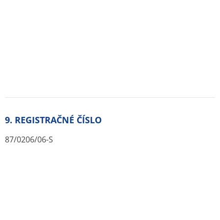
Otvorené lekárne
Príbalové letáky
Súhrnné informácie o liekoch