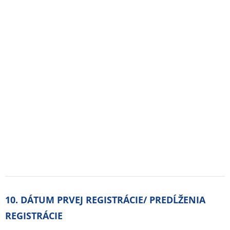
Pravidlá a podmienky používania
Zásady ochrany osobných údajov
Kontakt
Slovak Republic pohotovostna-lekaren.sk