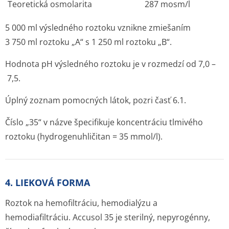
Teoretická osmolarita
287 mosm/l
5 000 ml výsledného roztoku vznikne zmiešaním
3 750 ml roztoku „A“ s 1 250 ml roztoku „B“.
Hodnota pH výsledného roztoku je v rozmedzí od 7,0 –
7,5.
Úplný zoznam pomocných látok, pozri časť 6.1.
Číslo „35“ v názve špecifikuje koncentráciu tlmivého
roztoku (hydrogenuhličitan = 35 mmol/l).
4. LIEKOVÁ FORMA
Roztok na hemofiltráciu, hemodialýzu a
hemodiafiltráciu. Accusol 35 je sterilný, nepyrogénny,