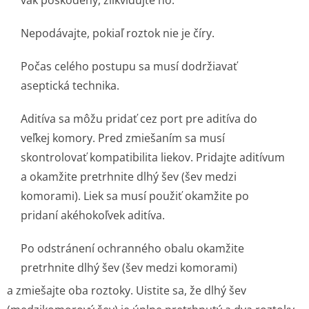
vak poškodený, zlikvidujte ho.
Nepodávajte, pokiaľ roztok nie je číry.
Počas celého postupu sa musí dodržiavať
aseptická technika.
Aditíva sa môžu pridať cez port pre aditíva do
veľkej komory. Pred zmiešaním sa musí
skontrolovať kompatibilita liekov. Pridajte aditívum
a okamžite pretrhnite dlhý šev (šev medzi
komorami). Liek sa musí použiť okamžite po
pridaní akéhokoľvek aditíva.
Po odstránení ochranného obalu okamžite
pretrhnite dlhý šev (šev medzi komorami)
a zmiešajte oba roztoky. Uistite sa, že dlhý šev