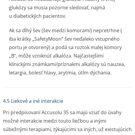
glukózy sa musia pozorne sledovať, najmä
u diabetických pacientov.
Ak sa dlhý šev (šev medzi komorami) nepretrhne (
iba krátky „SafetyMoon“ šev neďaleko vstupného
portu je otvorený) a podá sa roztok malej komory
„B“, môže vzniknúť alkalóza. Najčastejšími
klinickými známkami/príznakmi alkalózy sú nauzea,
letargia, bolesť hlavy, arytmia, útlm dýchania.
4.5 Liekové a iné interakcie
Pri predpisovaní Accusolu 35 sa majú vziať do úvahy
možné interakcie medzi touto liečbou a inými
súbežnými terapiami, týkajúcimi sa iných, už existujúcich