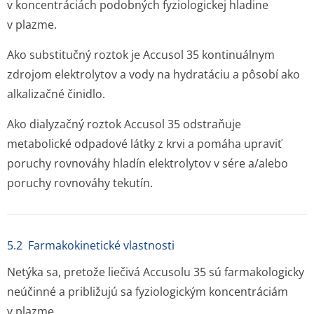
v koncentráciách podobných fyziologickej hladine
v plazme.
Ako substitučný roztok je Accusol 35 kontinuálnym
zdrojom elektrolytov a vody na hydratáciu a pôsobí ako
alkalizačné činidlo.
Ako dialyzačný roztok Accusol 35 odstraňuje
metabolické odpadové látky z krvi a pomáha upraviť
poruchy rovnováhy hladín elektrolytov v sére a/alebo
poruchy rovnováhy tekutín.
5.2 Farmakokinetické vlastnosti
Netýka sa, pretože liečivá Accusolu 35 sú farmakologicky
neúčinné a približujú sa fyziologickým koncentráciám
v plazme.