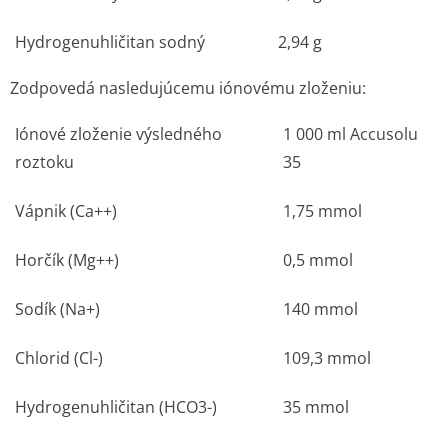
Hydrogenuhličitan sodný
2,94 g
Zodpovedá nasledujúcemu iónovému zloženiu:
Iónové zloženie výsledného
1 000 ml Accusolu
roztoku
35
Vápnik (Ca
++
)
1,75 mmol
Horčík (Mg
++
)
0,5 mmol
Sodík (Na
+
)
140 mmol
Chlorid (Cl
-
)
109,3 mmol
Hydrogenuhličitan (HCO3-)
35 mmol