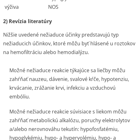
výživa
NOS
2) Revízia literatúry
Nižšie uvedené nežiaduce účinky predstavujú typ
nežiaducich účinkov, ktoré môžu byť hlásené u roztokov
na hemofiltráciu alebo hemodialýzu.
Možné nežiaduce reakcie týkajúce sa liečby môžu
zahŕňať nauzeu, dávenie, svalové kŕče, hypotenziu,
krvácanie, zrážanie krvi, infekciu a vzduchovú
embóliu.
Možné nežiaduce reakcie súvisiace s liekom môžu
zahŕňať metabolickú alkalózu, poruchy elektrolytov
a/alebo nerovnováhu tekutín: hypofosfatémiu,
hypoglykémiu, hypo- a hypervolémiu, hypo- a