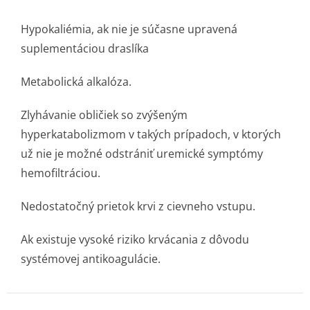
Hypokaliémia, ak nie je súčasne upravená
suplementáciou draslíka
Metabolická alkalóza.
Zlyhávanie obličiek so zvýšeným
hyperkatabolizmom v takých prípadoch, v ktorých
už nie je možné odstrániť uremické symptómy
hemofiltráciou.
Nedostatočný prietok krvi z cievneho vstupu.
Ak existuje vysoké riziko krvácania z dôvodu
systémovej antikoagulácie.