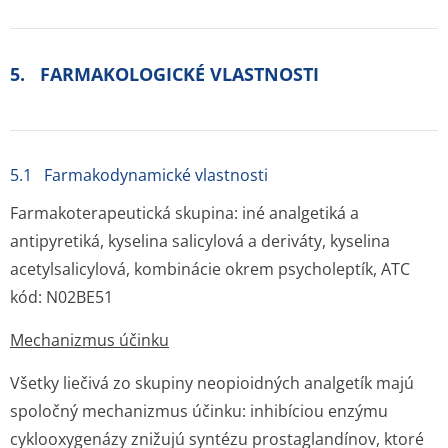
5. FARMAKOLOGICKÉ VLASTNOSTI
5.1 Farmakodynamické vlastnosti
Farmakoterapeutická skupina: iné analgetiká a
antipyretiká, kyselina salicylová a deriváty, kyselina
acetylsalicylová, kombinácie okrem psycholeptík, ATC
kód: N02BE51
Mechanizmus účinku
Všetky liečivá zo skupiny neopioidných analgetík majú
spoločný mechanizmus účinku: inhibíciou enzýmu
cyklooxygenázy znižujú syntézu prostaglandínov, ktoré