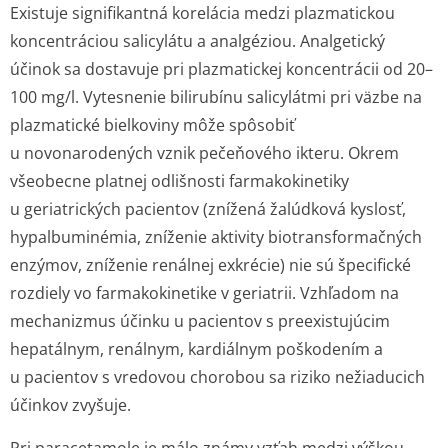
Existuje signifikantná korelácia medzi plazmatickou
koncentráciou salicylátu a analgéziou. Analgetický
účinok sa dostavuje pri plazmatickej koncentrácii od 20–
100 mg/l. Vytesnenie bilirubínu salicylátmi pri väzbe na
plazmatické bielkoviny môže spôsobiť
u novonarodených vznik pečeňového ikteru. Okrem
všeobecne platnej odlišnosti farmakokinetiky
u geriatrických pacientov (znížená žalúdková kyslosť,
hypalbuminémia, zníženie aktivity biotransformačných
enzýmov, zníženie renálnej exkrécie) nie sú špecifické
rozdiely vo farmakokinetike v geriatrii. Vzhľadom na
mechanizmus účinku u pacientov s preexistujúcim
hepatálnym, renálnym, kardiálnym poškodením a
u pacientov s vredovou chorobou sa riziko nežiaducich
účinkov zvyšuje.