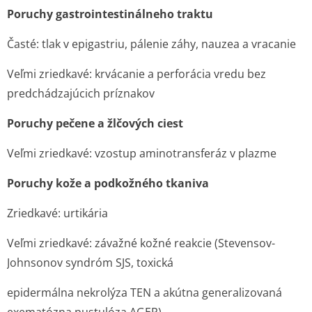
Poruchy gastrointesti­nálneho traktu
Časté: tlak v epigastriu, pálenie záhy, nauzea a vracanie
Veľmi zriedkavé: krvácanie a perforácia vredu bez
predchádzajúcich príznakov
Poruchy pečene a žlčových ciest
Veľmi zriedkavé: vzostup aminotransferáz v plazme
Poruchy kože a podkožného tkaniva
Zriedkavé: urtikária
Veľmi zriedkavé: závažné kožné reakcie (Stevensov-
Johnsonov syndróm SJS, toxická
epidermálna nekrolýza TEN a akútna generalizovaná