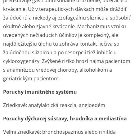
predstavuje gastrointestinálne dráždenie, ulcerácie a
krvácanie. Už v terapeutických dávkach môže dráždiť
žalúdočnú a niekedy aj ezofageálnu sliznicu a spôsobiť
okultné alebo zjavné krvácanie. Mechanizmus vzniku
uvedených nežiaducich účinkov je komplexný, ale
najdôležitejšiu úlohu tu zohráva kontakt liečiva so
žalúdočnou sliznicou a po resorpcii tiež inhibíciu
cyklooxygenázy. Zvýšené riziko hrozí najmä pacientom
s anamnézou vredovej choroby, alkoholikom a
geriatrickým pacientom.
Poruchy imunitného systému
Zriedkavé: anafylaktická reakcia, angioedém
Poruchy dýchacej sústavy, hrudníka a mediastína
Veľmi zriedkavé: bronchospazmus alebo rinitída