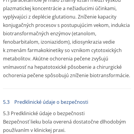
Pri paracetamole je málo známy vzťah medzi výškou
plazmatickej koncentrácie a nežiaducimi účinkami,
vyplývajúci z deplécie glutationu. Zníženie kapacity
konjugačných procesov s postupujúcim vekom, indukcia
biotransformačných enzýmov (etanolom,
fenobarbitalom, izoniazidom), idiosynkrazia vedie
k zmenám farmakokinetiky so vznikom cytotoxických
metabolitov. Akútne ochorenia pečene zvyšujú
vnímavosť na hepatotoxické pôsobenie a chirurgické
ochorenia pečene spôsobujú zníženie biotransformácie.
5.3 Predklinické údaje o bezpečnosti
5.3 Predklinické údaje o bezpečnosti
Bezpečnosť lieku bola overená dostatočne dlhodobým
používaním v klinickej praxi.