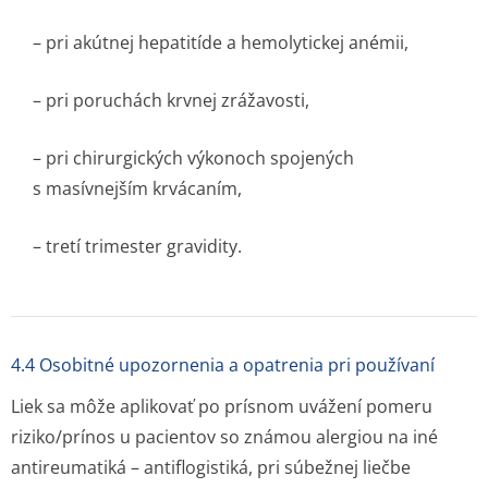
– pri akútnej hepatitíde a hemolytickej anémii,
– pri poruchách krvnej zrážavosti,
– pri chirurgických výkonoch spojených
s masívnejším krvácaním,
– tretí trimester gravidity.
4.4 Osobitné upozornenia a opatrenia pri používaní
Liek sa môže aplikovať po prísnom uvážení pomeru
riziko/prínos u pacientov so známou alergiou na iné
antireumatiká – antiflogistiká, pri súbežnej liečbe