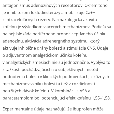
antagonizmus adenozínových receptorov. Okrem toho
je inhibítorom fosfodiesterázy a mobilizuje Ca
++
z intracelulárnych rezerv. Farmakologická aktivita
kofeínu je výsledkom viacerých mechanizmov. Podieľa sa
na nej: blokáda periférneho pronociceptívneho účinku
adenozínu, aktivácia adrenergného systému, ktorý
aktivuje inhibičné dráhy bolesti a stimulácia CNS. Údaje
o adjuvantnom analgetickom účinku kofeínu
v analgetických zmesiach nie sú jednoznačné. Vyplýva to
z ťažkostí pochádzajúcich zo subjektívnych metód
hodnotenia bolesti v klinických podmienkach, z rôznych
mechanizmov vzniku bolesti a tiež z rozdielnosti
použitých dávok kofeínu. V kombinácii s ASA a
paracetamolom bol potenciujúci efekt kofeínu 1,55–1,58.
Experimentálne údaje naznačujú, že ibuprofen môže