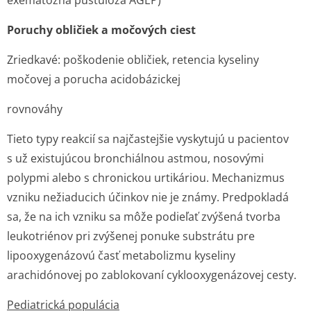
exematózna pustulóza AGEP)
Poruchy obličiek a močových ciest
Zriedkavé: poškodenie obličiek, retencia kyseliny
močovej a porucha acidobázickej
rovnováhy
Tieto typy reakcií sa najčastejšie vyskytujú u pacientov
s už existujúcou bronchiálnou astmou, nosovými
polypmi alebo s chronickou urtikáriou. Mechanizmus
vzniku nežiaducich účinkov nie je známy. Predpokladá
sa, že na ich vzniku sa môže podieľať zvýšená tvorba
leukotriénov pri zvýšenej ponuke substrátu pre
lipooxygenázovú časť metabolizmu kyseliny
arachidónovej po zablokovaní cyklooxygenázo­vej cesty.
Pediatrická populácia