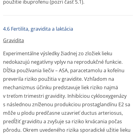
použitie ibuprofenu (pozri časť 5.1).
4.6 Fertilita, gravidita a laktácia
Gravidita
Experimentálne výsledky žiadnej zo zložiek lieku
nedokazujú negatívny vplyv na reprodukčné funkcie.
Dĺžka používania liečiv – ASA, paracetamolu a kofeínu
preverila riziko použitia v gravidite. Vzhľadom na
mechanizmus účinku predstavuje liek riziko najmä
v treťom trimestri gravidity. Inhibíciou cyklooxygenázy
s následnou zníženou produkciou prostaglandínu E2 sa
môže u plodu predčasne uzavrieť ductus arteriosus,
predĺžiť graviditu a zvyšuje sa riziko krvácania počas
pôrodu. Okrem uvedeného rizika sporadické užitie lieku