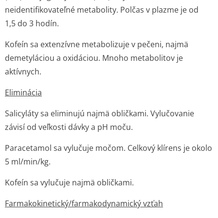
neidentifikovateľné metabolity. Polčas v plazme je od
1,5 do 3 hodín.
Kofeín sa extenzívne metabolizuje v pečeni, najmä
demetyláciou a oxidáciou. Mnoho metabolitov je
aktívnych.
Eliminácia
Salicyláty sa eliminujú najmä obličkami. Vylučovanie
závisí od veľkosti dávky a pH moču.
Paracetamol sa vylučuje močom. Celkový klírens je okolo
5 ml/min/kg.
Kofeín sa vylučuje najmä obličkami.
Farmakokinetic­ký/farmakodyna­mický vzťah