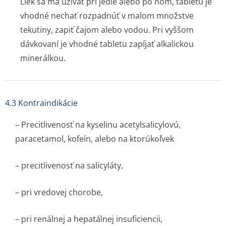
Liek sa má užívať pri jedle alebo po ňom, tabletu je
vhodné nechať rozpadnúť v malom množstve
tekutiny, zapiť čajom alebo vodou. Pri vyššom
dávkovaní je vhodné tabletu zapíjať alkalickou
minerálkou.
4.3 Kontraindikácie
– Precitlivenosť na kyselinu acetylsalicylovú,
paracetamol, kofeín, alebo na ktorúkoľvek
– precitlivenosť na salicyláty,
– pri vredovej chorobe,
– pri renálnej a hepatálnej insuficiencii,