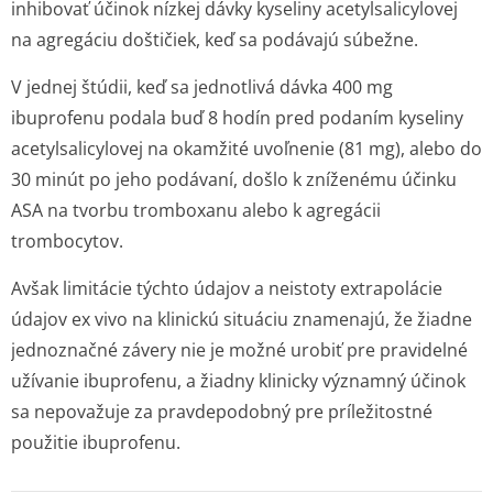
inhibovať účinok nízkej dávky kyseliny acetylsalicylovej
na agregáciu doštičiek, keď sa podávajú súbežne.
V jednej štúdii, keď sa jednotlivá dávka 400 mg
ibuprofenu podala buď 8 hodín pred podaním kyseliny
acetylsalicylovej na okamžité uvoľnenie (81 mg), alebo do
30 minút po jeho podávaní, došlo k zníženému účinku
ASA na tvorbu tromboxanu alebo k agregácii
trombocytov.
Avšak limitácie týchto údajov a neistoty extrapolácie
údajov
ex vivo
na klinickú situáciu znamenajú, že žiadne
jednoznačné závery nie je možné urobiť pre pravidelné
užívanie ibuprofenu, a žiadny klinicky významný účinok
sa nepovažuje za pravdepodobný pre príležitostné
použitie ibuprofenu.