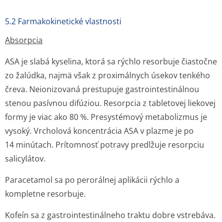
5.2 Farmakokinetické vlastnosti
Absorpcia
ASA je slabá kyselina, ktorá sa rýchlo resorbuje čiastočne
zo žalúdka, najmä však z proximálnych úsekov tenkého
čreva. Neionizovaná prestupuje gastrointestinálnou
stenou pasívnou difúziou. Resorpcia z tabletovej liekovej
formy je viac ako 80 %. Presystémový metabolizmus je
vysoký. Vrcholová koncentrácia ASA v plazme je po
14 minútach. Prítomnosť potravy predlžuje resorpciu
salicylátov.
Paracetamol sa po perorálnej aplikácii rýchlo a
kompletne resorbuje.
Kofeín sa z gastrointes­tinálneho traktu dobre vstrebáva.