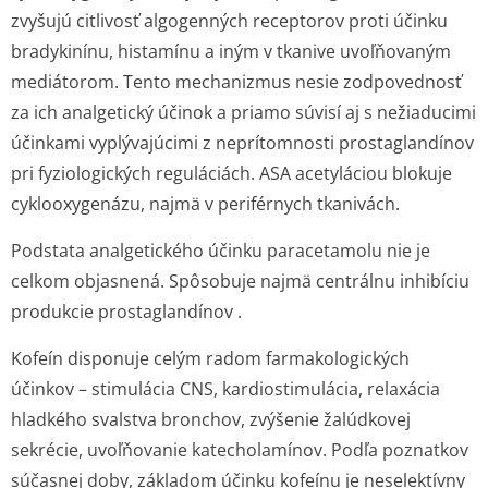
zvyšujú citlivosť algogenných receptorov proti účinku
bradykinínu, histamínu a iným v tkanive uvoľňovaným
mediátorom. Tento mechanizmus nesie zodpovednosť
za ich analgetický účinok a priamo súvisí aj s nežiaducimi
účinkami vyplývajúcimi z neprítomnosti prostaglandínov
pri fyziologických reguláciách. ASA acetyláciou blokuje
cyklooxygenázu, najmä v periférnych tkanivách.
Podstata analgetického účinku paracetamolu nie je
celkom objasnená. Spôsobuje najmä centrálnu inhibíciu
produkcie prostaglandínov .
Kofeín disponuje celým radom farmakologických
účinkov – stimulácia CNS, kardiostimulácia, relaxácia
hladkého svalstva bronchov, zvýšenie žalúdkovej
sekrécie, uvoľňovanie katecholamínov. Podľa poznatkov
súčasnej doby, základom účinku kofeínu je neselektívny