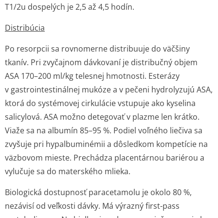
T1/2u dospelých je 2,5 až 4,5 hodín.
Distribúcia
Po resorpcii sa rovnomerne distribuuje do väčšiny
tkanív. Pri zvyčajnom dávkovaní je distribučný objem
ASA 170–200 ml/kg telesnej hmotnosti. Esterázy
v gastrointes­tinálnej mukóze a v pečeni hydrolyzujú ASA,
ktorá do systémovej cirkulácie vstupuje ako kyselina
salicylová. ASA možno detegovať v plazme len krátko.
Viaže sa na albumín 85–95 %. Podiel voľného liečiva sa
zvyšuje pri hypalbuminémii a dôsledkom kompetície na
väzbovom mieste. Prechádza placentárnou bariérou a
vylučuje sa do materského mlieka.
Biologická dostupnosť paracetamolu je okolo 80 %,
nezávisí od veľkosti dávky. Má výrazný first-pass