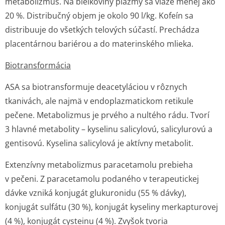
metabolizmus. Na bielkoviny plazmy sa viaže menej ako
20 %. Distribučný objem je okolo 90 l/kg. Kofeín sa
distribuuje do všetkých telových súčastí. Prechádza
placentárnou bariérou a do materinského mlieka.
Biotransformácia
ASA sa biotransformuje deacetyláciou v rôznych
tkanivách, ale najmä v endoplazmatickom retikule
pečene. Metabolizmus je prvého a nultého rádu. Tvorí
3 hlavné metabolity – kyselinu salicylovú, salicylurovú a
gentisovú. Kyselina salicylová je aktívny metabolit.
Extenzívny metabolizmus paracetamolu prebieha
v pečeni. Z paracetamolu podaného v terapeutickej
dávke vzniká konjugát glukuronidu (55 % dávky),
konjugát sulfátu (30 %), konjugát kyseliny merkapturovej
(4 %), konjugát cysteinu (4 %). Zvyšok tvoria