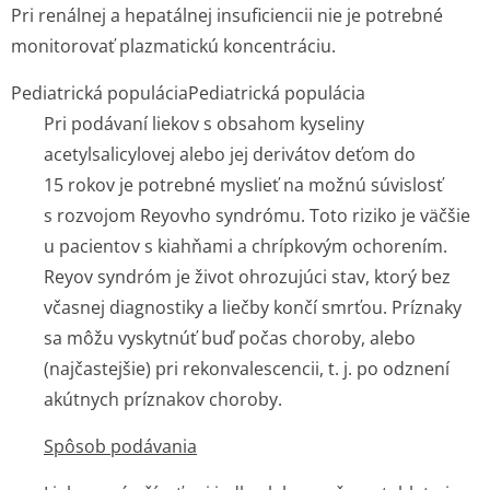
Pri renálnej a hepatálnej insuficiencii nie je potrebné
monitorovať plazmatickú koncentráciu.
Pediatrická populácia
Pediatrická populácia
Pri podávaní liekov s obsahom kyseliny
acetylsalicylovej alebo jej derivátov deťom do
15 rokov je potrebné myslieť na možnú súvislosť
s rozvojom Reyovho syndrómu. Toto riziko je väčšie
u pacientov s kiahňami a chrípkovým ochorením.
Reyov syndróm je život ohrozujúci stav, ktorý bez
včasnej diagnostiky a liečby končí smrťou. Príznaky
sa môžu vyskytnúť buď počas choroby, alebo
(najčastejšie) pri rekonvalescencii, t. j. po odznení
akútnych príznakov choroby.
Spôsob podávania