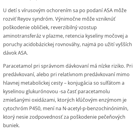
U detí s vírusovým ochorením sa po podaní ASA môže
rozviť Reyov syndróm. Výnimočne môže vzniknúť
poškodenie obličiek, reverzibilný vzostup
aminotransferáz v plazme, retencia kyseliny močovej a
poruchy acidobázickej rovnováhy, najmä po užití vyšších
dávok ASA.
Paracetamol pri správnom dávkovaní má nízke riziko. Pri
predávkovaní, alebo pri relatívnom predávkovaní mimo
hlavnej metabolickej cesty – konjugácia so sulfátom a
kyselinou glukurónovou -sa časť paracetamolu
zmiešanými oxidázami, ktorých kľúčovým enzýmom je
cytochróm P450, mení na N-acetyl-p-benzochinónimín,
ktorý nesie zodpovednosť za poškodenie pečeňových
buniek.