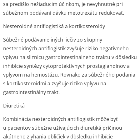
sa predišlo nežiaducim účinkom, je nevyhnutné pri
súbežnom podávaní dávku metotrexátu redukovať.
Nesteroidné antiflogistiká a kortikosteroidy
Súbežné podávanie iných liečiv zo skupiny
nesteroidných antiflogistík zvyšuje riziko negatívneho
vplyvu na sliznicu gastrointesti­nálneho traktu v dôsledku
inhibície syntézy cytoprotektívnych prostaglandínov a
vplyvom na hemostázu. Rovnako za súbežného podania
s kortikosteroidmi a zvyšuje riziko vplyvu na
gastrointesti­nálny trakt.
Diuretiká
Kombinácia nesteroidných antiflogistík môže byť
u pacientov súbežne užívajúcich diuretiká príčinou
akútneho zlyhania obličiek v dôsledku inhibície