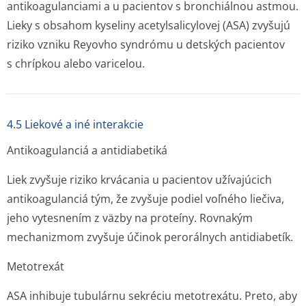
antikoagulanciami a u pacientov s bronchiálnou astmou.
Lieky s obsahom kyseliny acetylsalicylovej (ASA) zvyšujú
riziko vzniku Reyovho syndrómu u detských pacientov
s chrípkou alebo varicelou.
4.5 Liekové a iné interakcie
Antikoagulanciá a antidiabetiká
Liek zvyšuje riziko krvácania u pacientov užívajúcich
antikoagulanciá tým, že zvyšuje podiel voľného liečiva,
jeho vytesnením z väzby na proteíny. Rovnakým
mechanizmom zvyšuje účinok perorálnych antidiabetík.
Metotrexát
ASA inhibuje tubulárnu sekréciu metotrexátu. Preto, aby