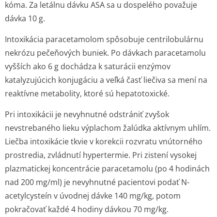
kóma. Za letálnu dávku ASA sa u dospelého považuje
dávka 10 g.
Intoxikácia paracetamolom spôsobuje centrilobulárnu
nekrózu pečeňových buniek. Po dávkach paracetamolu
vyšších ako 6 g dochádza k saturácii enzýmov
katalyzujúcich konjugáciu a veľká časť liečiva sa mení na
reaktívne metabolity, ktoré sú hepatotoxické.
Pri intoxikácii je nevyhnutné odstrániť zvyšok
nevstrebaného lieku výplachom žalúdka aktívnym uhlím.
Liečba intoxikácie tkvie v korekcii rozvratu vnútorného
prostredia, zvládnutí hypertermie. Pri zistení vysokej
plazmatickej koncentrácie paracetamolu (po 4 hodinách
nad 200 mg/ml) je nevyhnutné pacientovi podať N-
acetylcysteín v úvodnej dávke 140 mg/kg, potom
pokračovať každé 4 hodiny dávkou 70 mg/kg.