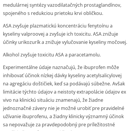
medulárnej syntézy vazodilatačných prostaglandínov,
spojeného s redukciou prietoku krvi obličkou.
ASA zvyšuje plazmatickú koncentráciu fenytoínu a
kyseliny valproovej a zvyšuje ich toxicitu. ASA znižuje
účinky urikozurík a znižuje vylučovanie kyseliny močovej.
Alkohol zvyšuje toxicitu ASA a paracetamolu.
Experimentálne údaje naznačujú, že ibuprofen môže
inhibovať účinok nízkej dávky kyseliny acetylsalicylovej
na agregáciu doštičiek, keď sa podávajú súbežne. Avšak
limitácie týchto údajov a neistoty extrapolácie údajov
ex
vivo
na klinickú situáciu znamenajú, že žiadne
jednoznačné závery nie je možné urobiť pre pravidelné
užívanie ibuprofenu, a žiadny klinicky významný účinok
sa nepovažuje za pravdepodobný pre príležitostné