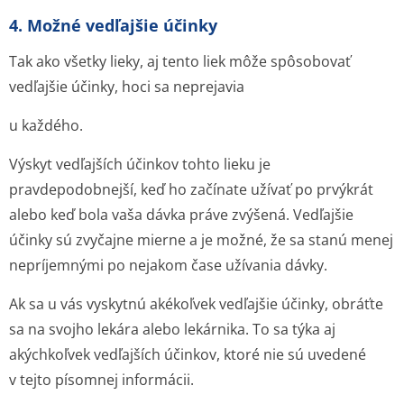
4. Možné vedľajšie účinky
Tak ako všetky lieky, aj tento liek môže spôsobovať
vedľajšie účinky, hoci sa neprejavia
u každého.
Výskyt vedľajších účinkov tohto lieku je
pravdepodobnejší, keď ho začínate užívať po prvýkrát
alebo keď bola vaša dávka práve zvýšená. Vedľajšie
účinky sú zvyčajne mierne a je možné, že sa stanú menej
nepríjemnými po nejakom čase užívania dávky.
Ak sa u vás vyskytnú akékoľvek vedľajšie účinky, obráťte
sa na svojho lekára alebo lekárnika. To sa týka aj
akýchkoľvek vedľajších účinkov, ktoré nie sú uvedené
v tejto písomnej informácii.