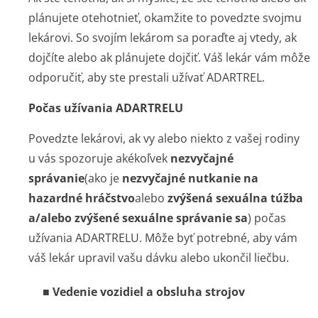
plánujete otehotnieť, okamžite to povedzte svojmu
lekárovi. So svojím lekárom sa poraďte aj vtedy, ak
dojčíte alebo ak plánujete dojčiť. Váš lekár vám môže
odporučiť, aby ste prestali užívať ADARTREL.
Počas užívania ADARTRELU
Povedzte lekárovi, ak vy alebo niekto z vašej rodiny
u vás spozoruje akékoľvek
nezvyčajné
správanie
(ako je
nezvyčajné nutkanie na
hazardné hráčstvo
alebo
zvýšená sexuálna túžba
a/alebo zvýšené sexuálne správanie sa
) počas
užívania ADARTRELU. Môže byť potrebné, aby vám
váš lekár upravil vašu dávku alebo ukončil liečbu.
■
Vedenie vozidiel a obsluha strojov