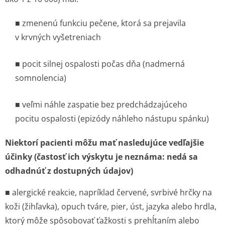
■ zmenenú funkciu pečene, ktorá sa prejavila
v krvných vyšetreniach
■ pocit silnej ospalosti počas dňa (nadmerná
somnolencia)
■ veľmi náhle zaspatie bez predchádzajúceho
pocitu ospalosti (epizódy náhleho nástupu spánku)
Niektorí pacienti môžu mať nasledujúce vedľajšie
účinky (častosť ich výskytu je neznáma: nedá sa
odhadnúť z dostupných údajov)
■ alergické reakcie, napríklad červené, svrbivé hrčky na
koži (žihľavka), opuch tváre, pier, úst, jazyka alebo hrdla,
ktorý môže spôsobovať ťažkosti s prehĺtaním alebo