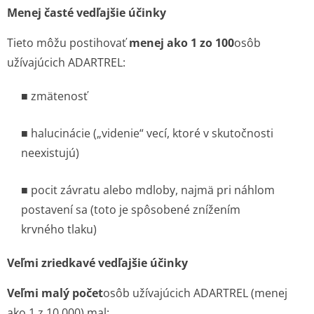
Menej časté vedľajšie účinky
Tieto môžu postihovať
menej ako 1 zo 100
osôb
užívajúcich ADARTREL:
■ zmätenosť
■ halucinácie („videnie“ vecí, ktoré v skutočnosti
neexistujú)
■ pocit závratu alebo mdloby, najmä pri náhlom
postavení sa (toto je spôsobené znížením
krvného tlaku)
Veľmi zriedkavé vedľajšie účinky
Veľmi malý počet
osôb užívajúcich ADARTREL (menej
ako 1 z 10 000) mal: