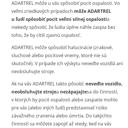
ADARTREL môže u vás spôsobiť pocit ospalosti. Vo
veľmi zriedkavých prípadoch
môže ADARTREL
u ľudí spôsobiť pocit veľmi silnej ospalosti
a
niekedy spôsobí, že ľudia úplne náhle zaspia bez
toho, že by cítili zjavnú ospalosť.
ADARTREL môže spôsobiť halucinácie (zrakové,
sluchové alebo pocitové vnemy, ktoré nie sú
skutočné). V prípade ich výskytu neveďte vozidlá ani
neobsluhujte stroje.
Ak na vás ADARTREL takto pôsobí:
neveďte vozidlo,
neobsluhujte stroje
a
nezápajajte
sa do činností,
v ktorých by pocit ospalosti alebo zaspatie mohlo
pre vás (alebo iných ľudí) predstavovať riziko
závažného zranenia alebo úmrtia. Do takýchto
činností sa môžete zapojiť až vtedy, keď na vás