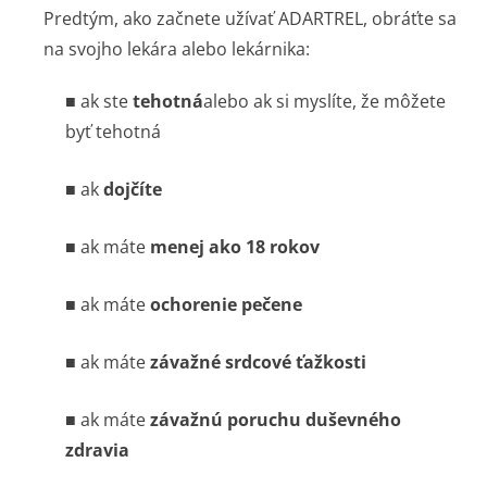
Predtým, ako začnete užívať ADARTREL, obráťte sa
na svojho lekára alebo lekárnika:
■ ak ste
tehotná
alebo ak si myslíte, že môžete
byť tehotná
■ ak
dojčíte
■ ak máte
menej ako 18 rokov
■ ak máte
ochorenie pečene
■ ak máte
závažné srdcové ťažkosti
■ ak máte
závažnú poruchu duševného
zdravia