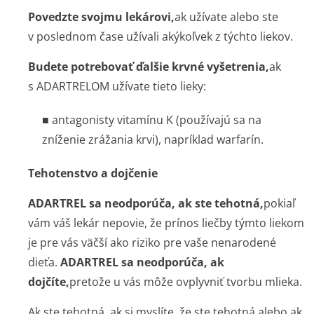
Povedzte svojmu lekárovi,
ak užívate alebo ste
v poslednom čase užívali akýkoľvek z týchto liekov.
Budete potrebovať ďalšie krvné vyšetrenia,
ak
s ADARTRELOM užívate tieto lieky:
■ antagonisty vitamínu K (používajú sa na
zníženie zrážania krvi), napríklad warfarín.
Tehotenstvo a dojčenie
ADARTREL sa neodporúča, ak ste tehotná,
pokiaľ
vám váš lekár nepovie, že prínos liečby týmto liekom
je pre vás väčší ako riziko pre vaše nenarodené
dieťa.
ADARTREL sa neodporúča, ak
dojčíte,
pretože u vás môže ovplyvniť tvorbu mlieka.
Ak ste tehotná, ak si myslíte, že ste tehotná alebo ak