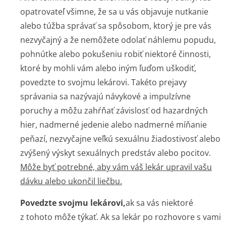
opatrovateľ všimne, že sa u vás objavuje nutkanie
alebo túžba správať sa spôsobom, ktorý je pre vás
nezvyčajný a že nemôžete odolať náhlemu popudu,
pohnútke alebo pokušeniu robiť niektoré činnosti,
ktoré by mohli vám alebo iným ľuďom uškodiť,
povedzte to svojmu lekárovi. Takéto prejavy
správania sa nazývajú návykové a impulzívne
poruchy a môžu zahŕňať závislosť od hazardných
hier, nadmerné jedenie alebo nadmerné míňanie
peňazí, nezvyčajne veľkú sexuálnu žiadostivosť alebo
zvýšený výskyt sexuálnych predstáv alebo pocitov.
Môže byť potrebné, aby vám váš lekár upravil vašu
dávku alebo ukončil liečbu.
Povedzte svojmu lekárovi,
ak sa vás niektoré
z tohoto môže týkať. Ak sa lekár po rozhovore s vami