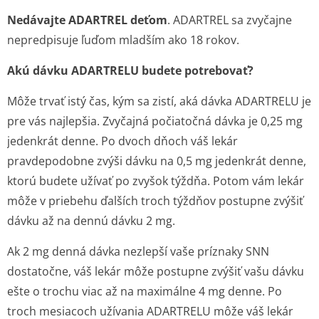
Nedávajte ADARTREL deťom
. ADARTREL sa zvyčajne
nepredpisuje ľuďom mladším ako 18 rokov.
Akú dávku ADARTRELU budete potrebovať?
Môže trvať istý čas, kým sa zistí, aká dávka ADARTRELU je
pre vás najlepšia. Zvyčajná počiatočná dávka je 0,25 mg
jedenkrát denne. Po dvoch dňoch váš lekár
pravdepodobne zvýši dávku na 0,5 mg jedenkrát denne,
ktorú budete užívať po zvyšok týždňa. Potom vám lekár
môže v priebehu ďalších troch týždňov postupne zvýšiť
dávku až na dennú dávku 2 mg.
Ak 2 mg denná dávka nezlepší vaše príznaky SNN
dostatočne, váš lekár môže postupne zvýšiť vašu dávku
ešte o trochu viac až na maximálne 4 mg denne. Po
troch mesiacoch užívania ADARTRELU môže váš lekár