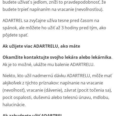
budete užívať s jedlom, zníži to pravdepodobnosť, že
budete trpieť napínaním na vracanie (nevoľnosťou).
ADARTREL sa zvyčajne užíva tesne pred časom na
spánok, ale môžete ho užiť až 3 hodiny pred tým, ako
pôjdete spať.
Ak užijete viac ADARTRELU, ako máte
Okamžite kontaktujte svojho lekára alebo lekárnika
.
Ak je to možné, ukážte mu balenie ADARTRELU.
Niekto, kto užil nadmernú dávku ADARTRELU, môže mať
akýkoľvek z týchto príznakov: napínanie na vracanie
(nevoľnosť), vracanie (dávenie), závrat (pocit točenia sa),
pocit ospalosti, duševnú alebo telesnú únavu, mdlobu,
halucinácie.
Ak zabudnete užiť ADARTREL