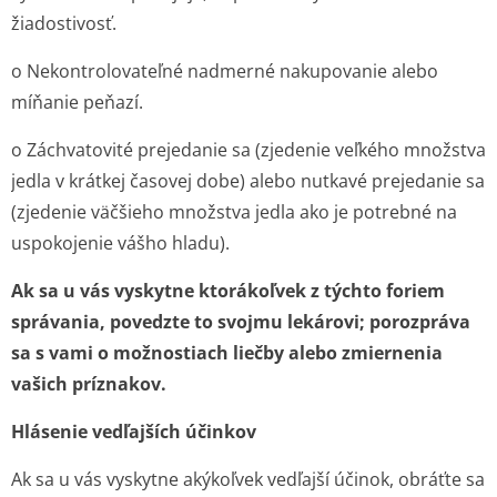
žiadostivosť.
o Nekontrolovateľné nadmerné nakupovanie alebo
míňanie peňazí.
o Záchvatovité prejedanie sa (zjedenie veľkého množstva
jedla v krátkej časovej dobe) alebo nutkavé prejedanie sa
(zjedenie väčšieho množstva jedla ako je potrebné na
uspokojenie vášho hladu).
Ak sa u vás vyskytne ktorákoľvek z týchto foriem
správania, povedzte to svojmu lekárovi; porozpráva
sa s vami o možnostiach liečby alebo zmiernenia
vašich príznakov.
Hlásenie vedľajších účinkov
Ak sa u vás vyskytne akýkoľvek vedľajší účinok, obráťte sa