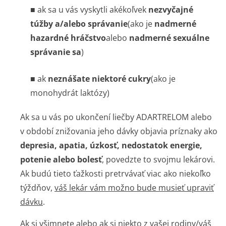
■ ak sa u vás vyskytli akékoľvek
nezvyčajné
túžby a/alebo správanie
(ako je
nadmerné
hazardné hráčstvo
alebo
nadmerné sexuálne
správanie sa
)
■ ak
neznášate niektoré cukry
(ako je
monohydrát laktózy)
Ak sa u vás po ukončení liečby ADARTRELOM alebo
v období znižovania jeho dávky objavia príznaky ako
depresia, apatia, úzkosť, nedostatok energie,
potenie alebo bolesť
, povedzte to svojmu lekárovi.
Ak budú tieto ťažkosti pretrvávať viac ako niekoľko
týždňov,
váš lekár vám možno bude musieť upraviť
dávku
.
Ak si všimnete alebo ak si niekto z vašej rodiny/váš