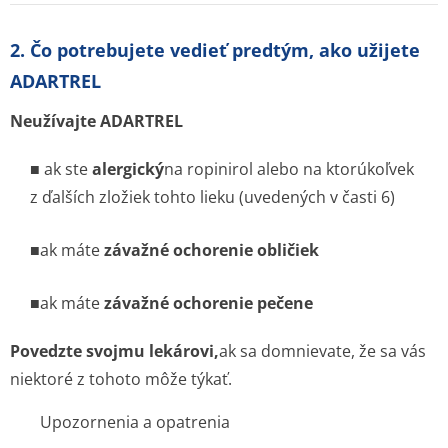
2. Čo potrebujete vedieť predtým, ako užijete
ADARTREL
Neužívajte ADARTREL
■
ak ste
alergický
na ropinirol alebo na ktorúkoľvek
z ďalších zložiek tohto lieku (uvedených v časti 6)
■
ak máte
závažné ochorenie obličiek
■
ak máte
závažné ochorenie pečene
Povedzte svojmu lekárovi,
ak sa domnievate, že sa vás
niektoré z tohoto môže týkať.
Upozornenia a opatrenia