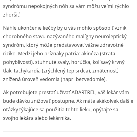
syndrómu nepokojných nôh sa vám môžu veľmi rýchlo
zhoršiť.
Náhle ukončenie liečby by u vás mohlo spôsobiť vznik
chorobného stavu nazývaného malígny neuroleptický
syndróm, ktorý môže predstavovať vážne zdravotné
riziko. Medzi jeho príznaky patria: akinéza (strata
pohyblivosti), stuhnuté svaly, horúčka, kolísavý krvný
tlak, tachykardia (zrýchlený tep srdca), zmätenosť,
znížená úroveň vedomia (napr. bezvedomie).
Ak potrebujete prestať užívať ADARTREL, váš lekár vám
bude dávku znižovať postupne. Ak máte akékoľvek ďalšie
otázky týkajúce sa použitia tohto lieku, opýtajte sa
svojho lekára alebo lekárnika.