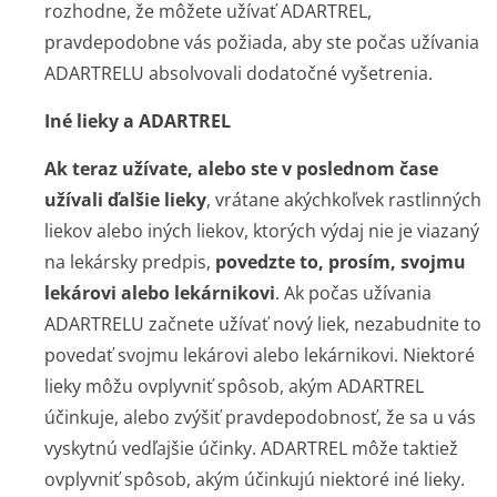
rozhodne, že môžete užívať ADARTREL,
pravdepodobne vás požiada, aby ste počas užívania
ADARTRELU absolvovali dodatočné vyšetrenia.
Iné lieky a ADARTREL
Ak teraz užívate, alebo ste v poslednom čase
užívali ďalšie lieky
, vrátane akýchkoľvek rastlinných
liekov alebo iných liekov, ktorých výdaj nie je viazaný
na lekársky predpis,
povedzte to, prosím, svojmu
lekárovi alebo lekárnikovi
. Ak počas užívania
ADARTRELU začnete užívať nový liek, nezabudnite to
povedať svojmu lekárovi alebo lekárnikovi. Niektoré
lieky môžu ovplyvniť spôsob, akým ADARTREL
účinkuje, alebo zvýšiť pravdepodobnosť, že sa u vás
vyskytnú vedľajšie účinky. ADARTREL môže taktiež
ovplyvniť spôsob, akým účinkujú niektoré iné lieky.