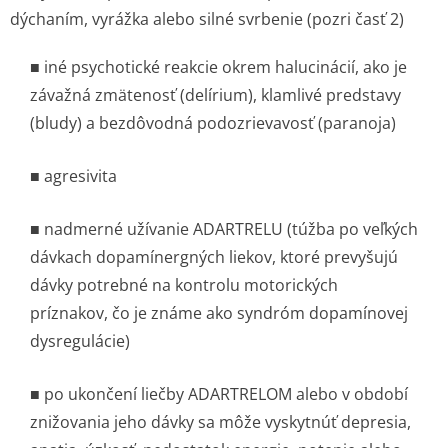
dýchaním, vyrážka alebo silné svrbenie (pozri časť 2)
■ iné psychotické reakcie okrem halucinácií, ako je
závažná zmätenosť (delírium), klamlivé predstavy
(bludy) a bezdôvodná podozrievavosť (paranoja)
■ agresivita
■ nadmerné užívanie ADARTRELU (túžba po veľkých
dávkach dopamínergných liekov, ktoré prevyšujú
dávky potrebné na kontrolu motorických
príznakov, čo je známe ako syndróm dopamínovej
dysregulácie)
■ po ukončení liečby ADARTRELOM alebo v období
znižovania jeho dávky sa môže vyskytnúť depresia,