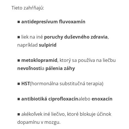
Tieto zahŕňajú:
■
antidepresívum fluvoxamín
■ liek na iné
poruchy duševného zdravia
,
napríklad
sulpirid
■
metoklopramid
, ktorý sa používa na liečbu
nevoľnosti
a
pálenia záhy
■
HST
(hormonálna substitučná terapia)
■
antibiotiká ciprofloxacín
alebo
enoxacín
■ akékoľvek iné liečivo, ktoré blokuje účinok
dopamínu v mozgu.