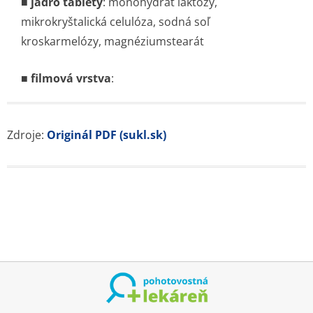
■
jadro tablety
: monohydrát laktózy,
mikrokryštalická celulóza, sodná soľ
kroskarmelózy, magnéziumstearát
■
filmová vrstva
:
Zdroje:
Originál PDF (sukl.sk)