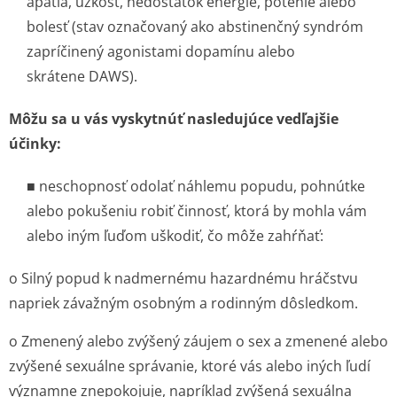
apatia, úzkosť, nedostatok energie, potenie alebo
bolesť (stav označovaný ako abstinenčný syndróm
zapríčinený agonistami dopamínu alebo
skrátene DAWS).
Môžu sa u vás vyskytnúť nasledujúce vedľajšie
účinky:
■ neschopnosť odolať náhlemu popudu, pohnútke
alebo pokušeniu robiť činnosť, ktorá by mohla vám
alebo iným ľuďom uškodiť, čo môže zahŕňať:
o Silný popud k nadmernému hazardnému hráčstvu
napriek závažným osobným a rodinným dôsledkom.
o Zmenený alebo zvýšený záujem o sex a zmenené alebo
zvýšené sexuálne správanie, ktoré vás alebo iných ľudí
významne znepokojuje, napríklad zvýšená sexuálna