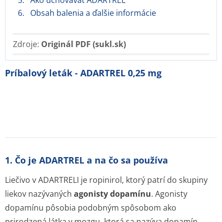
5. Ako uchovávať ADARTREL
6. Obsah balenia a ďalšie informácie
Zdroje:
Originál PDF (sukl.sk)
Príbalový leták - ADARTREL 0,25 mg
1. Čo je ADARTREL a na čo sa používa
Liečivo v ADARTRELI je ropinirol, ktorý patrí do skupiny
liekov nazývaných
agonisty dopamínu
. Agonisty
dopamínu pôsobia podobným spôsobom ako
prirodzená látka v mozgu, ktorá sa nazýva dopamín.