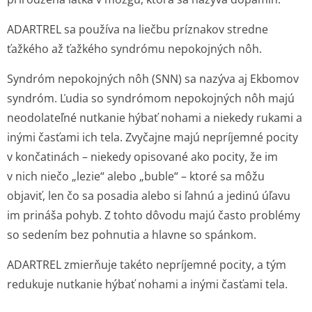
ADARTREL sa používa na liečbu príznakov stredne
ťažkého až ťažkého syndrómu nepokojných nôh.
Syndróm nepokojných nôh (SNN) sa nazýva aj Ekbomov
syndróm. Ľudia so syndrómom nepokojných nôh majú
neodolateľné nutkanie hýbať nohami a niekedy rukami a
inými časťami ich tela. Zvyčajne majú nepríjemné pocity
v končatinách – niekedy opisované ako pocity, že im
v nich niečo „lezie“ alebo „buble“ – ktoré sa môžu
objaviť, len čo sa posadia alebo si ľahnú a jedinú úľavu
im prináša pohyb. Z tohto dôvodu majú často problémy
so sedením bez pohnutia a hlavne so spánkom.
ADARTREL zmierňuje takéto nepríjemné pocity, a tým
redukuje nutkanie hýbať nohami a inými časťami tela.