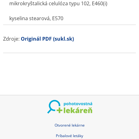
mikrokryštalická celulóza typu 102, E460(i)
kyselina stearová, E570
Zdroje:
Originál PDF (sukl.sk)
Otvorené lekárne
Príbalové letáky