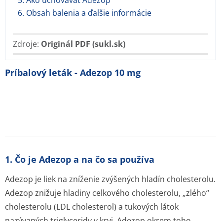
5. Ako uchovávať Adezop
6. Obsah balenia a ďalšie informácie
Zdroje:
Originál PDF (sukl.sk)
Príbalový leták - Adezop 10 mg
1. Čo je Adezop a na čo sa používa
Adezop je liek na zníženie zvýšených hladín cholesterolu.
Adezop znižuje hladiny celkového cholesterolu, „zlého“
cholesterolu (LDL cholesterol) a tukových látok
nazývaných triglyceridy v krvi. Adezop okrem toho