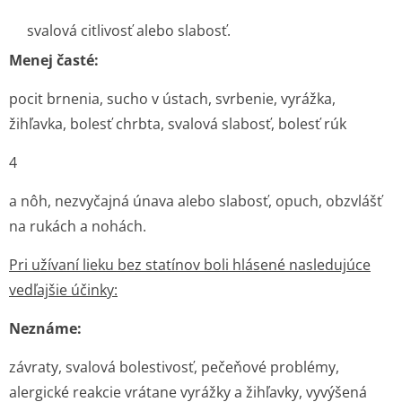
svalová citlivosť alebo slabosť.
Menej časté:
pocit brnenia, sucho v ústach, svrbenie, vyrážka,
žihľavka, bolesť chrbta, svalová slabosť, bolesť rúk
4
a nôh, nezvyčajná únava alebo slabosť, opuch, obzvlášť
na rukách a nohách.
Pri užívaní lieku bez statínov boli hlásené nasledujúce
vedľajšie účinky:
Neznáme:
závraty, svalová bolestivosť, pečeňové problémy,
alergické reakcie vrátane vyrážky a žihľavky, vyvýšená