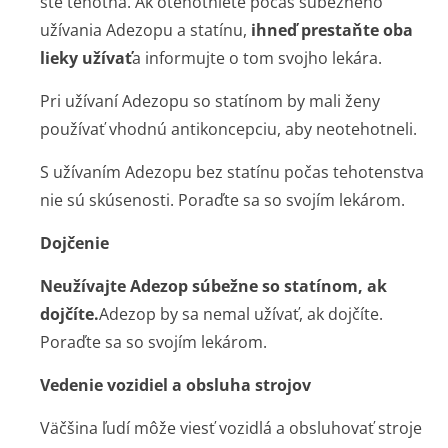
ste tehotná. Ak otehotniete počas súbežného
užívania Adezopu a statínu,
ihneď prestaňte oba
lieky užívať
a informujte o tom svojho lekára.
Pri užívaní Adezopu so statínom by mali ženy
používať vhodnú antikoncepciu, aby neotehotneli.
S užívaním Adezopu bez statínu počas tehotenstva
nie sú skúsenosti. Poraďte sa so svojím lekárom.
Dojčenie
Neužívajte Adezop súbežne so statínom, ak
dojčíte.
Adezop by sa nemal užívať, ak dojčíte.
Poraďte sa so svojím lekárom.
Vedenie vozidiel a obsluha strojov
Väčšina ľudí môže viesť vozidlá a obsluhovať stroje