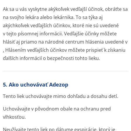
Ak sa u vás vyskytne akýkoľvek vedľajší účinok, obráťte sa
na svojho lekára alebo lekárnika. To sa týka aj
akýchkoľvek vedľajších účinkov, ktoré nie sú uvedené
v tejto písomnej informácii. Vedľajšie účinky môžete
hlásiť aj priamo na národné centrum hlásenia uvedené v
.
Hlásením vedľajších účinkov môžete prispieť k získaniu
ďalších informácií o bezpečnosti tohto lieku.
5. Ako uchovávať Adezop
Tento liek uchovávajte mimo dohľadu a dosahu detí.
Uchovávajte v pôvodnom obale na ochranu pred
vlhkosťou.
Neužívajte tento liek po dátume exspirácie, ktorý je