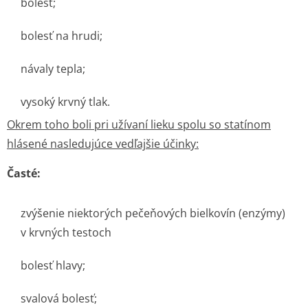
bolesť;
bolesť na hrudi;
návaly tepla;
vysoký krvný tlak.
Okrem toho boli pri užívaní lieku spolu so statínom
hlásené nasledujúce vedľajšie účinky:
Časté:
zvýšenie niektorých pečeňových bielkovín (enzýmy)
v krvných testoch
bolesť hlavy;
svalová bolesť;