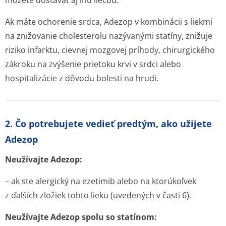
môžete dostávať aj inú liečbu.
Ak máte ochorenie srdca, Adezop v kombinácii s liekmi
na znižovanie cholesterolu nazývanými statíny, znižuje
riziko infarktu, cievnej mozgovej príhody, chirurgického
zákroku na zvýšenie prietoku krvi v srdci alebo
hospitalizácie z dôvodu bolesti na hrudi.
2. Čo potrebujete vedieť predtým, ako užijete
Adezop
Neužívajte Adezop:
– ak ste alergický na ezetimib alebo na ktorúkoľvek
z ďalších zložiek tohto lieku (uvedených v časti 6).
Neužívajte Adezop spolu so statínom: