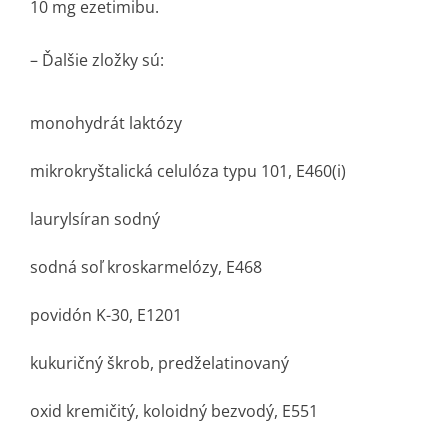
10 mg ezetimibu.
– Ďalšie zložky sú:
monohydrát laktózy
mikrokryštalická celulóza typu 101, E460(i)
laurylsíran sodný
sodná soľ kroskarmelózy, E468
povidón K-30, E1201
kukuričný škrob, predželatinovaný
oxid kremičitý, koloidný bezvodý, E551