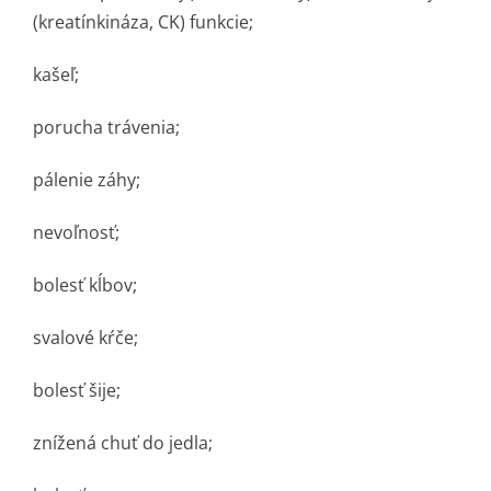
(kreatínkináza, CK) funkcie;
kašeľ;
porucha trávenia;
pálenie záhy;
nevoľnosť;
bolesť kĺbov;
svalové kŕče;
bolesť šije;
znížená chuť do jedla;