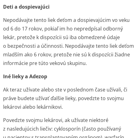
Deti a dospievajúci
Nepodávajte tento liek deťom a dospievajúcim vo veku
od 6 do 17 rokov, pokiaľ im ho nepredpísal odborný
lekár, pretože k dispozícii sú iba obmedzené údaje
o bezpečnosti a účinnosti. Nepodávajte tento liek deťom
mladším ako 6 rokov, pretože nie sú k dispozícii žiadne
informácie pre túto vekovú skupinu.
Iné lieky a Adezop
Ak teraz užívate alebo ste v poslednom čase užívali, či
práve budete užívať ďalšie lieky, povedzte to svojmu
lekárovi alebo lekárnikovi.
Povedzte svojmu lekárovi, ak užívate niektoré
z nasledujúcich liečiv: cyklosporín (často používaný
u pacientov s transplantovaným orgánom), warfarín,