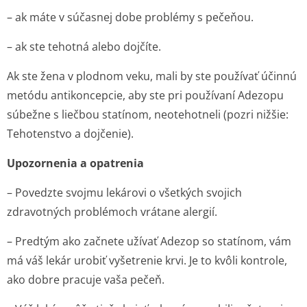
– ak máte v súčasnej dobe problémy s pečeňou.
– ak ste tehotná alebo dojčíte.
Ak ste žena v plodnom veku, mali by ste používať účinnú
metódu antikoncepcie, aby ste pri používaní Adezopu
súbežne s liečbou statínom, neotehotneli (pozri nižšie:
Tehotenstvo a dojčenie).
Upozornenia a opatrenia
– Povedzte svojmu lekárovi o všetkých svojich
zdravotných problémoch vrátane alergií.
– Predtým ako začnete užívať Adezop so statínom, vám
má váš lekár urobiť vyšetrenie krvi. Je to kvôli kontrole,
ako dobre pracuje vaša pečeň.