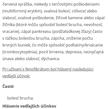
červená vyrážka, niekedy s terčovitými poškodeniami
(multiformný erytém), svalová bolesť, citlivosť alebo
slabosť, svalové poškodenie, žlčové kamene alebo zápal
žlčníka (ktoré môžu spôsobiť bolesť brucha, nevoľnosť,
vracanie), zápal pankreasu (podžalúdkovej žľazy) často
s ťažkou bolesťou brucha, zápcha, zníženie počtu
krvných buniek, čo môže spôsobiť podliatiny/krvá­canie
(trombocytopénia), pocit brnenia, depresia, nezvyčajná
únava alebo slabosť, dýchavica.
Pri užívaní s fenofibrátom bol hlásený nasledujúci
vedľajší účinok:
Časté:
bolesť brucha.
Hlásenie vedľajších účinkov