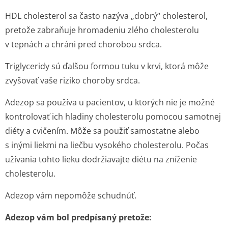
HDL cholesterol sa často nazýva „dobrý“ cholesterol,
pretože zabraňuje hromadeniu zlého cholesterolu
v tepnách a chráni pred chorobou srdca.
Triglyceridy sú ďalšou formou tuku v krvi, ktorá môže
zvyšovať vaše riziko choroby srdca.
Adezop sa používa u pacientov, u ktorých nie je možné
kontrolovať ich hladiny cholesterolu pomocou samotnej
diéty a cvičením. Môže sa použiť samostatne alebo
s inými liekmi na liečbu vysokého cholesterolu. Počas
užívania tohto lieku dodržiavajte diétu na zníženie
cholesterolu.
Adezop vám nepomôže schudnúť.
Adezop vám bol predpísaný pretože: