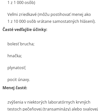
1 z 1 000 osôb)
Veľmi zriedkavé (môžu postihovať menej ako
1 z 10 000 osôb vrátane samostatných hlásení).
Časté vedľajšie účinky:
bolesť brucha;
hnačka;
plynatosť;
pocit únavy.
Menej časté:
zvýšenia v niektorých laboratórnych krvných
testoch pečeňovej (transaminázy) alebo svalovej