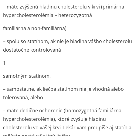
– máte zvýšenú hladinu cholesterolu v krvi (primárna
hypercholeste­rolémia – heterozygotná
familiárna a non-familiárna)
– spolu so statínom, ak nie je hladina vášho cholesterolu
dostatočne kontrolovaná
1
samotným statínom,
– samostatne, ak liečba statínom nie je vhodná alebo
tolerovaná, alebo
– máte dedičné ochorenie (homozygotná familiárna
hypercholeste­rolémia), ktoré zvyšuje hladinu
cholesterolu vo vašej krvi. Lekár vám predpíše aj statín a