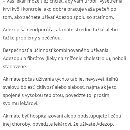
– Váš lekár môže tiež chcieť, aby vám urobili vyšetrenia
krvi kvôli kontrole, ako dobre pracuje vaša pečeň po
tom, ako začnete užívať Adezop spolu so statínom.
Adezop sa neodporúča, ak máte stredne ťažké alebo
ťažké problémy s pečeňou.
Bezpečnosť a účinnosť kombinovaného užívania
Adezopu a fibrátov (lieky na zníženie cholestrolu), neboli
stanovené.
Ak máte počas užívania týchto tabliet nevysvetliteľnú
svalovú bolesť, citlivosť alebo slabosť, najmä ak je to
spojené s vysokou teplotou, povedzte to, prosím,
svojmu lekárovi.
Ak máte byť hospitalizovaní alebo podstupujete liečbu
inej choroby, povedzte lekárovi, že užívate Adezop.