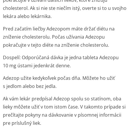
pokračujte v užívaní ďalších liekov, ktoré znižujú
cholesterol. Ak si nie ste niečím istý, overte si to u svojho
lekára alebo lekárnika.
Pred začatím liečby Adezopom máte držať diétu na
zníženie cholesterolu. Počas užívania Adezopu
pokračujte v tejto diéte na zníženie cholesterolu.
Dospelí: Odporúčaná dávka je jedna tableta Adezopu
10 mg ústami jedenkrát denne.
Adezop užite kedykoľvek počas dňa. Môžete ho užiť
s jedlom alebo bez jedla.
Ak vám lekár predpísal Adezop spolu so statínom, oba
lieky môžete užiť v tom istom čase. V takomto prípade si
prečítajte pokyny na dávkovanie v písomnej informácii
pre príslušný liek.