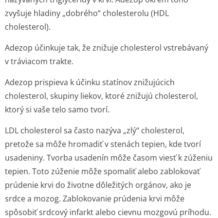
zvyšuje hladiny „dobrého“ cholesterolu (HDL
cholesterol).
Adezop účinkuje tak, že znižuje cholesterol vstrebávaný
v tráviacom trakte.
Adezop prispieva k účinku statínov znižujúcich
cholesterol, skupiny liekov, ktoré znižujú cholesterol,
ktorý si vaše telo samo tvorí.
LDL cholesterol sa často nazýva „zlý“ cholesterol,
pretože sa môže hromadiť v stenách tepien, kde tvorí
usadeniny. Tvorba usadenín môže časom viesť k zúženiu
tepien. Toto zúženie môže spomaliť alebo zablokovať
prúdenie krvi do životne dôležitých orgánov, ako je
srdce a mozog. Zablokovanie prúdenia krvi môže
spôsobiť srdcový infarkt alebo cievnu mozgovú príhodu.