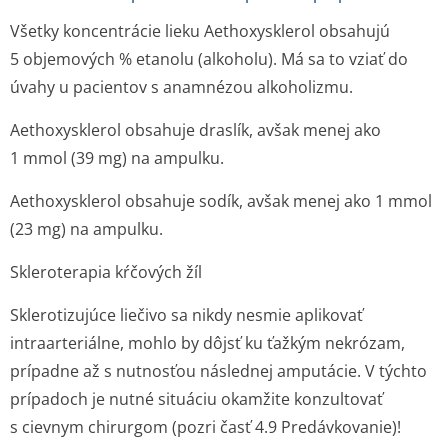
Všetky koncentrácie lieku Aethoxysklerol obsahujú
5 objemových % etanolu (alkoholu). Má sa to vziať do
úvahy u pacientov s anamnézou alkoholizmu.
Aethoxysklerol obsahuje draslík, avšak menej ako
1 mmol (39 mg) na ampulku.
Aethoxysklerol obsahuje sodík, avšak menej ako 1 mmol
(23 mg) na ampulku.
Skleroterapia kŕčových žíl
Sklerotizujúce liečivo sa nikdy nesmie aplikovať
intraarteriálne, mohlo by dôjsť ku ťažkým nekrózam,
prípadne až s nutnosťou následnej amputácie. V týchto
prípadoch je nutné situáciu okamžite konzultovať
s cievnym chirurgom (pozri časť 4.9 Predávkovanie)!