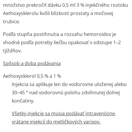
množstvo prekročiť dávku 0,5 ml 3 % injekčného roztoku
Aethoxysklerolu kvôli blízkosti prostaty a močovej
trubice.
Podľa stupňa postihnutia a rozsahu hemoroidov je
vhodné podľa potreby liečbu opakovať v odstupe 1–2
týždňov.
Spôsob a doba podávania
Aethoxysklerol 0,5 % a 1 %
Injekcia sa aplikuje len do vodorovne uloženej alebo
30–45 ° nad vodorovnú polohu zdvihnutej dolnej
končatiny.
Všetky injekcie sa musia podávať intravenózne,
vrátane injekcií do metličkových varixov.