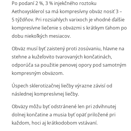
Po podaní 2 %, 3 % injekčného roztoku
Aethoxysklerol sa má kompresívny obväz nosiť 3 –
5 týždňov. Pri rozsiahlych varixoch je vhodné ďalšie
kompresívne liečenie s obväzmi s krátkym ťahom po
dobu niekoľkých mesiacov.
Obväz musí byť zaistený proti zosúvaniu, hlavne na
stehne a kužeľovito tvarovaných končatinách,
odporúča sa použitie penovej opory pod samotným
kompresným obväzom.
Úspech sklerotizačnej liečby výrazne závisí od
následnej kompresívnej liečby.
Obväzy môžu byť odstránené len pri zdvihnutej
dolnej končatine a musia byť opäť priložené pri
každom, hoci aj krátkodobom vstávaní.