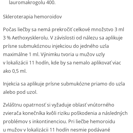
lauromakrogolu 400.
Skleroterapia hemoroidov
Počas liečby sa nemá prekročiť celkové množstvo 3 ml
3 % Aethoxysklerolu. V závislosti od nálezu sa aplikuje
prísne submukóznou injekciou do jedného uzla
maximálne 1 ml. Výnimku tvoria u mužov uzly
v lokalizácii 11 hodín, kde by sa nemalo aplikovať viac
ako 0,5 ml.
Injekcia sa aplikuje prísne submukózne priamo do uzla
alebo pod uzol.
Zvláštnu opatrnosť si vyžaduje oblasť vnútorného
zvierača konečníka kvôli riziku poškodenia a následných
problémov s inkontinenciou. Pri liečbe hemoroidu
u mužov v lokalizácii 11 hodín nesmie podávané