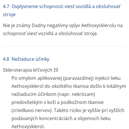
4.7 Ovplyvnenie schopnosti viesť vozidlá a obsluhovať
stroje
Nie je známy žiadny negatívny vplyv Aethoxysklerolu na
schopnosť viesť vozidlá a obsluhovať stroje.
4.8 Nežiaduce účinky
Skleroterapia kŕčových žíl
Po omylom aplikovanej (paravazálnej) injekcii lieku
Aethoxysklerol do okolitého tkaniva došlo k lokálnym
nežiaducim účinkom (napr. nekrózam)
predovšetkým v koži a podkožnom tkanive
(zriedkavo nervov). Takéto riziko je vyššie pri vyšších
podávaných koncentráciách a objemoch lieku
Aethoxysklerol.