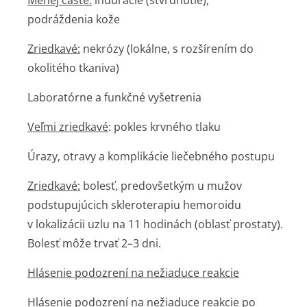
Menej časté:
indurácie (stvrdnutie),
podráždenia kože
Zriedkavé:
nekrózy (lokálne, s rozšírením do
okolitého tkaniva)
Laboratórne a funkčné vyšetrenia
Veľmi zriedkavé
: pokles krvného tlaku
Úrazy, otravy a komplikácie liečebného postupu
Zriedkavé:
bolesť, predovšetkým u mužov
podstupujúcich skleroterapiu hemoroidu
v lokalizácii uzlu na 11 hodinách (oblasť prostaty).
Bolesť môže trvať 2–3 dni.
Hlásenie podozrení na nežiaduce reakcie
Hlásenie podozrení na nežiaduce reakcie po