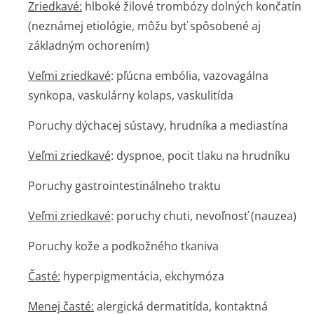
Zriedkavé:
hlboké žilové trombózy dolných končatín
(neznámej etiológie, môžu byť spôsobené aj
základným ochorením)
Veľmi zriedkavé
: pľúcna embólia, vazovagálna
synkopa, vaskulárny kolaps, vaskulitída
Poruchy dýchacej sústavy, hrudníka a mediastína
Veľmi zriedkavé
: dyspnoe, pocit tlaku na hrudníku
Poruchy gastrointesti­nálneho traktu
Veľmi zriedkavé
: poruchy chuti, nevoľnosť (nauzea)
Poruchy kože a podkožného tkaniva
Časté:
hyperpigmentácia, ekchymóza
Menej časté:
alergická dermatitída, kontaktná