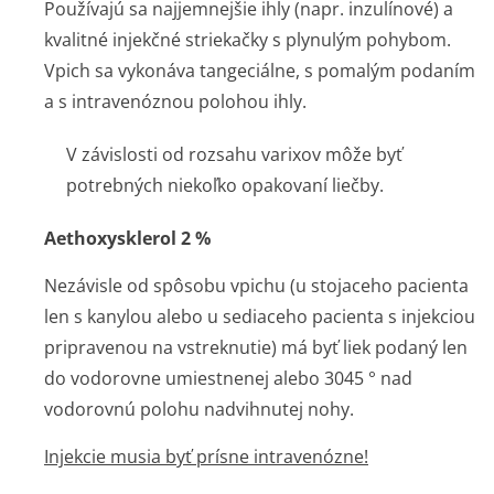
Používajú sa najjemnejšie ihly (napr. inzulínové) a
kvalitné injekčné striekačky s plynulým pohybom.
Vpich sa vykonáva tangeciálne, s pomalým podaním
a s intravenóznou polohou ihly.
V závislosti od rozsahu varixov môže byť
potrebných niekoľko opakovaní liečby.
Aethoxysklerol 2 %
Nezávisle od spôsobu vpichu (u stojaceho pacienta
len s kanylou alebo u sediaceho pacienta s injekciou
pripravenou na vstreknutie) má byť liek podaný len
do vodorovne umiestnenej alebo 3045 ° nad
vodorovnú polohu nadvihnutej nohy.
Injekcie musia byť prísne intravenózne!