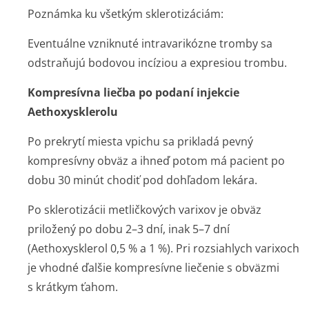
Poznámka ku všetkým sklerotizáciám:
Eventuálne vzniknuté intravarikózne tromby sa
odstraňujú bodovou incíziou a expresiou trombu.
Kompresívna liečba po podaní injekcie
Aethoxysklerolu
Po prekrytí miesta vpichu sa prikladá pevný
kompresívny obväz a ihneď potom má pacient po
dobu 30 minút chodiť pod dohľadom lekára.
Po sklerotizácii metličkových varixov je obväz
priložený po dobu 2–3 dní, inak 5–7 dní
(Aethoxysklerol 0,5 % a 1 %). Pri rozsiahlych varixoch
je vhodné ďalšie kompresívne liečenie s obväzmi
s krátkym ťahom.