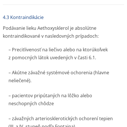
4.3 Kontraindikácie
Podávanie lieku Aethoxysklerol je absolútne
kontraindikované v nasledovných prípadoch:
– Precitlivenosť na liečivo alebo na ktorúkoľvek
z pomocných látok uvedených v časti 6.1.
– Akútne závažné systémové ochorenia (hlavne
neliečené).
– pacientov pripútaných na lôžko alebo
neschopných chôdze
– závažných arteriosklero­tických ochorení tepien
(III. a IV. stupeň podľa Fontaina)