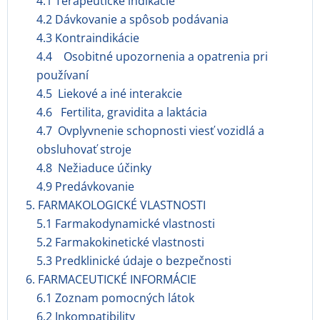
4.1 Terapeutické indikácie
4.2 Dávkovanie a spôsob podávania
4.3 Kontraindikácie
4.4 Osobitné upozornenia a opatrenia pri
používaní
4.5 Liekové a iné interakcie
4.6 Fertilita, gravidita a laktácia
4.7 Ovplyvnenie schopnosti viesť vozidlá a
obsluhovať stroje
4.8 Nežiaduce účinky
4.9 Predávkovanie
5. FARMAKOLOGICKÉ VLASTNOSTI
5.1 Farmakodynamické vlastnosti
5.2 Farmakokinetické vlastnosti
5.3 Predklinické údaje o bezpečnosti
6. FARMACEUTICKÉ INFORMÁCIE
6.1 Zoznam pomocných látok
6.2 Inkompatibility