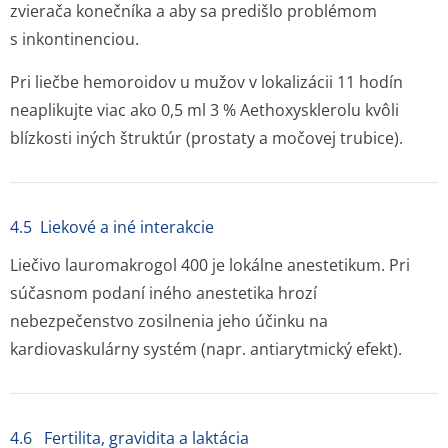
zvierača konečníka a aby sa predišlo problémom
s inkontinenciou.
Pri liečbe hemoroidov u mužov v lokalizácii 11 hodín
neaplikujte viac ako 0,5 ml 3 % Aethoxysklerolu kvôli
blízkosti iných štruktúr (prostaty a močovej trubice).
4.5 Liekové a iné interakcie
Liečivo lauromakrogol 400 je lokálne anestetikum. Pri
súčasnom podaní iného anestetika hrozí
nebezpečenstvo zosilnenia jeho účinku na
kardiovaskulárny systém (napr. antiarytmický efekt).
4.6 Fertilita, gravidita a laktácia