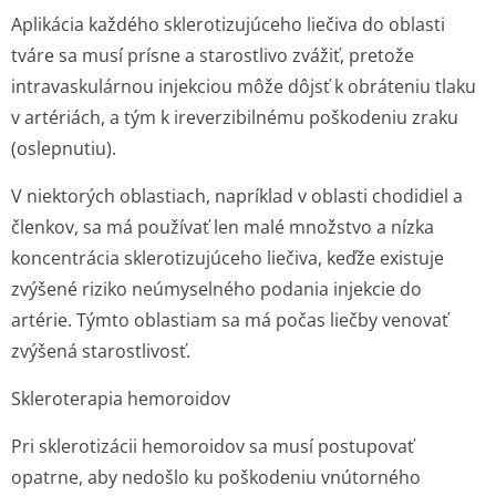
Aplikácia každého sklerotizujúceho liečiva do oblasti
tváre sa musí prísne a starostlivo zvážiť, pretože
intravaskulárnou injekciou môže dôjsť k obráteniu tlaku
v artériách, a tým k ireverzibilnému poškodeniu zraku
(oslepnutiu).
V niektorých oblastiach, napríklad v oblasti chodidiel a
členkov, sa má používať len malé množstvo a nízka
koncentrácia sklerotizujúceho liečiva, keďže existuje
zvýšené riziko neúmyselného podania injekcie do
artérie. Týmto oblastiam sa má počas liečby venovať
zvýšená starostlivosť.
Skleroterapia hemoroidov
Pri sklerotizácii hemoroidov sa musí postupovať
opatrne, aby nedošlo ku poškodeniu vnútorného