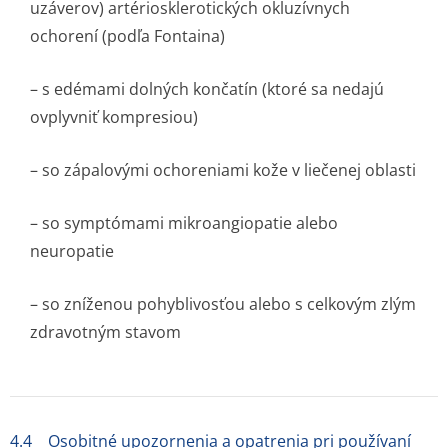
uzáverov) artériosklero­tických okluzívnych
ochorení (podľa Fontaina)
– s edémami dolných končatín (ktoré sa nedajú
ovplyvniť kompresiou)
– so zápalovými ochoreniami kože v liečenej oblasti
– so symptómami mikroangiopatie alebo
neuropatie
– so zníženou pohyblivosťou alebo s celkovým zlým
zdravotným stavom
4.4 Osobitné upozornenia a opatrenia pri používaní