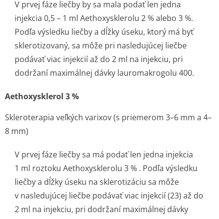
V prvej fáze liečby by sa mala podať len jedna
injekcia 0,5 – 1 ml Aethoxysklerolu 2 % alebo 3 %.
Podľa výsledku liečby a dĺžky úseku, ktorý má byť
sklerotizovaný, sa môže pri nasledujúcej liečbe
podávať viac injekcií až do 2 ml na injekciu, pri
dodržaní maximálnej dávky lauromakrogolu 400.
Aethoxysklerol 3 %
Skleroterapia veľkých varixov (s priemerom 3–6 mm a 4–
8 mm)
V prvej fáze liečby sa má podať len jedna injekcia
1 ml roztoku Aethoxysklerolu 3 % . Podľa výsledku
liečby a dĺžky úseku na sklerotizáciu sa môže
v nasledujúcej liečbe podávať viac injekcií (23) až do
2 ml na injekciu, pri dodržaní maximálnej dávky