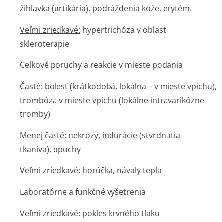
žihľavka (urtikária), podráždenia kože, erytém.
Veľmi zriedkavé:
hypertrichóza v oblasti
skleroterapie
Celkové poruchy a reakcie v mieste podania
Časté:
bolesť (krátkodobá, lokálna – v mieste vpichu),
trombóza v mieste vpichu (lokálne intravarikózne
tromby)
Menej časté
: nekrózy, indurácie (stvrdnutia
tkaniva), opuchy
Veľmi zriedkavé
: horúčka, návaly tepla
Laboratórne a funkčné vyšetrenia
Veľmi zriedkavé:
pokles krvného tlaku