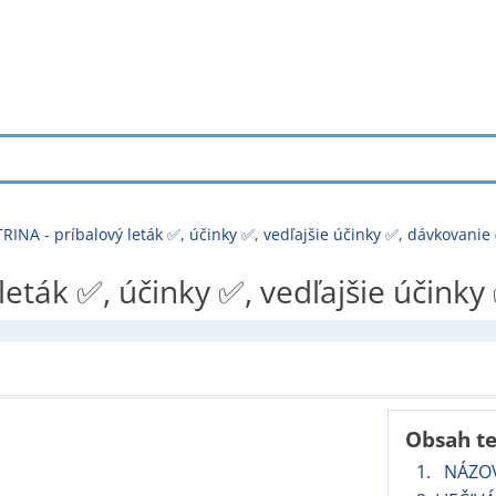
INA - príbalový leták ✅, účinky ✅, vedľajšie účinky ✅, dávkovanie
eták ✅, účinky ✅, vedľajšie účinky
Obsah t
1. NÁZOV