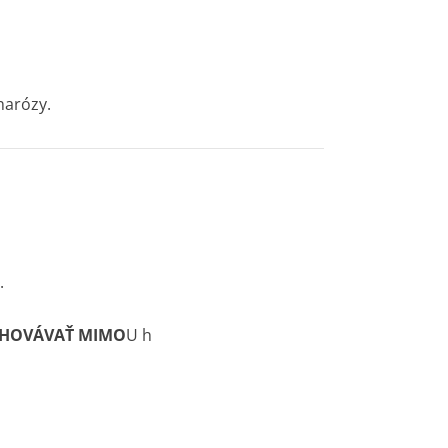
harózy.
.
UCHOVÁVAŤ MIMO
U h