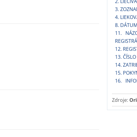
2. LIEČIVÁ
3. ZOZN
4. LIEKO
8. DÁTUM
11. NÁZ
REGISTRÁ
12. REGI
13. ČÍSL
14. ZATR
15. POKY
16. INFO
Zdroje:
Ori