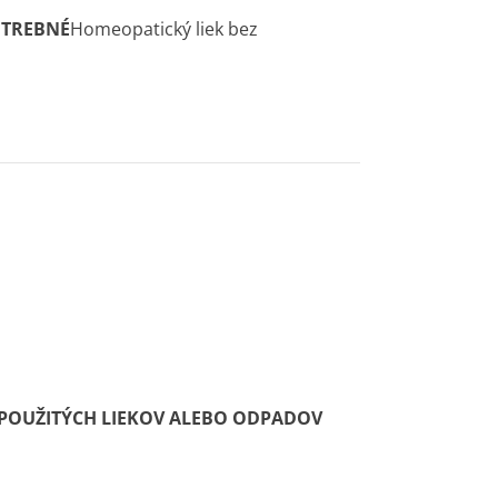
POTREBNÉ
Homeo­patický liek bez
EPOUŽITÝCH LIEKOV ALEBO ODPADOV