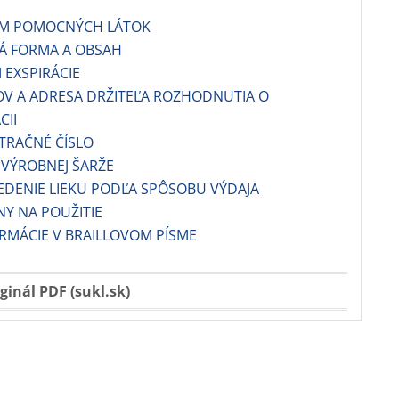
AM POMOCNÝCH LÁTOK
VÁ FORMA A OBSAH
 EXSPIRÁCIE
OV A ADRESA DRŽITEĽA ROZHODNUTIA O
CII
STRAČNÉ ČÍSLO
O VÝROBNEJ ŠARŽE
IEDENIE LIEKU PODĽA SPÔSOBU VÝDAJA
NY NA POUŽITIE
RMÁCIE V BRAILLOVOM PÍSME
ginál PDF (sukl.sk)