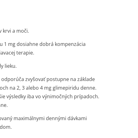
 krvi a moči.
kou 1 mg dosiahne dobrá kompenzácia
avacej terapie.
y lieku.
a odporúča zvyšovať postupne na základe
loch na 2, 3 alebo 4 mg glimepiridu denne.
ie výsledky iba vo výnimočných prípadoch.
nne.
nzovaný maximálnymi dennými dávkami
idom.