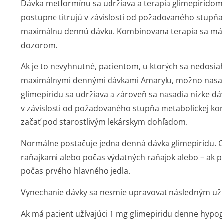
Dávka metformínu sa udržiava a terapia glimepiridom
postupne titrujú v závislosti od požadovaného stupň
maximálnu dennú dávku. Kombinovaná terapia sa má 
dozorom.
Ak je to nevyhnutné, pacientom, u ktorých sa nedos
maximálnymi dennými dávkami Amarylu, možno nasadi
glimepiridu sa udržiava a zároveň sa nasadia nízke dáv
v závislosti od požadovaného stupňa metabolickej k
začať pod starostlivým lekárskym dohľadom.
Normálne postačuje jedna denná dávka glimepiridu. O
raňajkami alebo počas výdatných raňajok alebo – ak p
počas prvého hlavného jedla.
Vynechanie dávky sa nesmie upravovať následným užit
Ak má pacient užívajúci 1 mg glimepiridu denne hypog