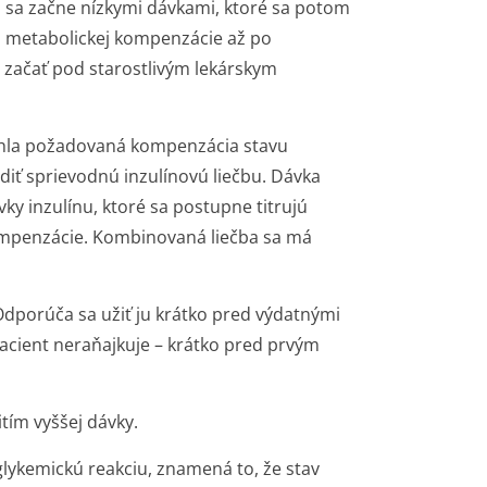
 sa začne nízkymi dávkami, ktoré sa potom
a metabolickej kompenzácie až po
začať pod starostlivým lekárskym
iahla požadovaná kompenzácia stavu
ť sprievodnú inzulínovú liečbu. Dávka
ky inzulínu, ktoré sa postupne titrujú
ompenzácie. Kombinovaná liečba sa má
dporúča sa užiť ju krátko pred výdatnými
acient neraňajkuje – krátko pred prvým
ím vyššej dávky.
lykemickú reakciu, znamená to, že stav