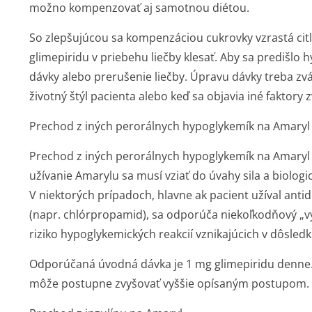
možno kompenzovať aj samotnou diétou.
So zlepšujúcou sa kompenzáciou cukrovky vzrastá citl
glimepiridu v priebehu liečby klesať. Aby sa predišlo 
dávky alebo prerušenie liečby. Úpravu dávky treba zvá
životný štýl pacienta alebo keď sa objavia iné faktory
Prechod z iných perorálnych hypoglykemík na Amaryl
Prechod z iných perorálnych hypoglykemík na Amaryl
užívanie Amarylu sa musí vziať do úvahy sila a biolog
V niektorých prípadoch, hlavne ak pacient užíval ant
(napr. chlórpropamid), sa odporúča niekoľkodňový „v
riziko hypoglykemických reakcií vznikajúcich v dôsledk
Odporúčaná úvodná dávka je 1 mg glimepiridu denne
môže postupne zvyšovať vyššie opísaným postupom.