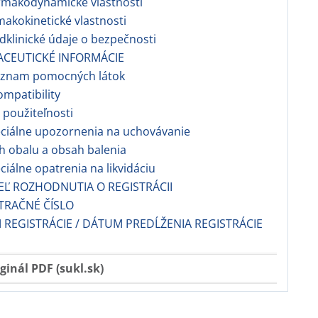
rmakodynamické vlastnosti
makokinetické vlastnosti
edklinické údaje o bezpečnosti
ACEUTICKÉ INFORMÁCIE
oznam pomocných látok
ompatibility
s použiteľnosti
eciálne upozornenia na uchovávanie
h obalu a obsah balenia
eciálne opatrenia na likvidáciu
EĽ ROZHODNUTIA O REGISTRÁCII
TRAČNÉ ČÍSLO
 REGISTRÁCIE / DÁTUM PREDĹŽENIA REGISTRÁCIE
ginál PDF (sukl.sk)