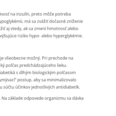
ivosť na inzulín, preto môže potreba
hypoglykémii, má sa zvážiť dočasné zníženie
žiť aj vtedy, ak sa zmení hmotnosť alebo
 zvýšujúce riziko hypo- alebo hyperglykémie.
 je všeobecne možný. Pri prechode na
ický polčas predchádzajúceho lieku.
idiabetiká s dlhým biologickým polčasom
ymývací“ postup, aby sa minimalizovalo
u súčtu účinkov jednotlivých antidiabetík.
. Na základe odpovede organizmu sa dávka