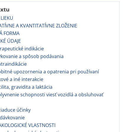
extu
 LIEKU
TATÍVNE A KVANTITATÍVNE ZLOŽENIE
VÁ FORMA
CKÉ ÚDAJE
rapeutické indikácie
vkovanie a spôsob podávania
ntraindikácie
obitné upozornenia a opatrenia pri používaní
kové a iné interakcie
tilita, gravidita a laktácia
plyvnenie schopnosti viesť vozidlá a obsluhovať
žiaduce účinky
edávkovanie
AKOLOGICKÉ VLASTNOSTI