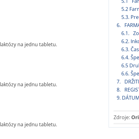
5.1 Fa
5.2 Far
5.3. Pr
6. FARM
6.1. Z
6.2. Ink
aktózy na jednu tabletu.
6.3. Ča
6.4. Šp
6.5 Dru
6.6. Šp
7. DRŽIT
aktózy na jednu tabletu.
8. REGIS
9. DÁTUM
Zdroje:
Ori
aktózy na jednu tabletu.