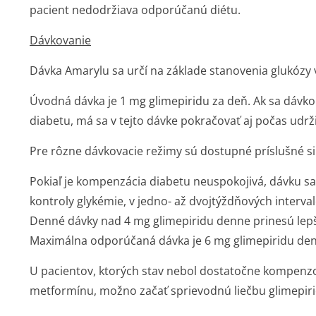
pacient nedodržiava odporúčanú diétu.
Dávkovanie
Dávka Amarylu sa určí na základe stanovenia glukózy v
Úvodná dávka je 1 mg glimepiridu za deň. Ak sa dáv
diabetu, má sa v tejto dávke pokračovať aj počas udrži
Pre rôzne dávkovacie režimy sú dostupné príslušné sil
Pokiaľ je kompenzácia diabetu neuspokojivá, dávku s
kontroly glykémie, v jedno- až dvojtýždňových interva
Denné dávky nad 4 mg glimepiridu denne prinesú lepš
Maximálna odporúčaná dávka je 6 mg glimepiridu de
U pacientov, ktorých stav nebol dostatočne kompe
metformínu, možno začať sprievodnú liečbu glimepir