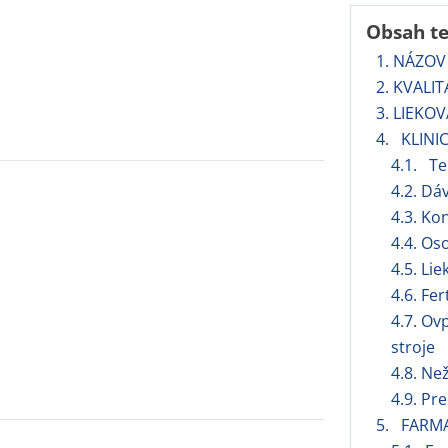
Obsah t
1. NÁZOV
2. KVALI
3. LIEKO
4. KLINI
4.1. Te
4.2. Dá
4.3. Ko
4.4. Os
4.5. Lie
4.6. Fer
4.7. Ov
stroje
4.8. Ne
4.9. Pr
5. FARM