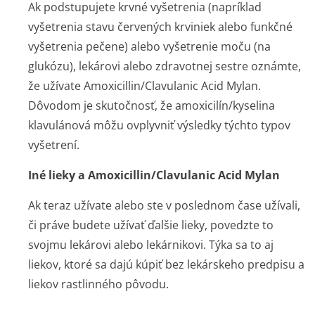
Ak podstupujete krvné vyšetrenia (napríklad
vyšetrenia stavu červených krviniek alebo funkčné
vyšetrenia pečene) alebo vyšetrenie moču (na
glukózu), lekárovi alebo zdravotnej sestre oznámte,
že užívate Amoxicillin/Cla­vulanic Acid Mylan.
Dôvodom je skutočnosť, že amoxicilín/kyselina
klavulánová môžu ovplyvniť výsledky týchto typov
vyšetrení.
Iné lieky a Amoxicillin/Cla­vulanic Acid Mylan
Ak teraz užívate alebo ste v poslednom čase užívali,
či práve budete užívať ďalšie lieky, povedzte to
svojmu lekárovi alebo lekárnikovi. Týka sa to aj
liekov, ktoré sa dajú kúpiť bez lekárskeho predpisu a
liekov rastlinného pôvodu.