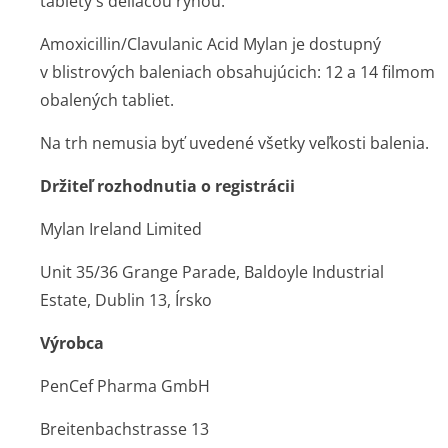
tablety s deliacou ryhou.
Amoxicillin/Cla­vulanic Acid Mylan je dostupný
v blistrových baleniach obsahujúcich: 12 a 14 filmom
obalených tabliet.
Na trh nemusia byť uvedené všetky veľkosti balenia.
Držiteľ rozhodnutia o registrácii
Mylan Ireland Limited
Unit 35/36 Grange Parade, Baldoyle Industrial
Estate, Dublin 13, Írsko
Výrobca
PenCef Pharma GmbH
Breitenbachstrasse 13