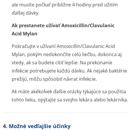
ale musíte počkať približne 4 hodiny pred užitím
ďalšej dávky.
Ak prestanete užívať Amoxicillin/Cla­vulanic
Acid Mylan
Pokračujte v užívaní Amoxicillin/Cla­vulanic Acid
Mylan, pokým nedokončíte celú liečbu, dokonca aj
vtedy, ak sa budete cítiť lepšie. Na prekonanie
infekcie potrebujete každú dávku. Ak nejaké baktérie
prežijú, môžu spôsobiť návrat infekcie.
Ak máte akékoľvek ďalšie otázky týkajúce sa použitia
tohto lieku, opýtajte sa svojho lekára alebo lekárnika.
4. Možné vedľajšie účinky