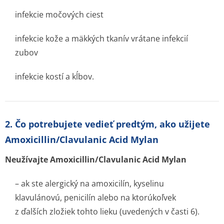
infekcie močových ciest
infekcie kože a mäkkých tkanív vrátane infekcií
zubov
infekcie kostí a kĺbov.
2. Čo potrebujete vedieť predtým, ako užijete
Amoxicillin/Clavulanic Acid Mylan
Neužívajte Amoxicillin/Cla­vulanic Acid Mylan
– ak ste alergický na amoxicilín, kyselinu
klavulánovú, penicilín alebo na ktorúkoľvek
z ďalších zložiek tohto lieku (uvedených v časti 6).