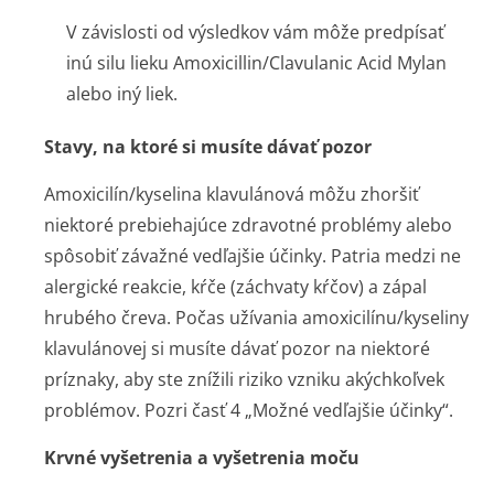
V závislosti od výsledkov vám môže predpísať
inú silu lieku Amoxicillin/Cla­vulanic Acid Mylan
alebo iný liek.
Stavy, na ktoré si musíte dávať pozor
Amoxicilín/kyselina klavulánová môžu zhoršiť
niektoré prebiehajúce zdravotné problémy alebo
spôsobiť závažné vedľajšie účinky. Patria medzi ne
alergické reakcie, kŕče (záchvaty kŕčov) a zápal
hrubého čreva. Počas užívania amoxicilínu/ky­seliny
klavulánovej si musíte dávať pozor na niektoré
príznaky, aby ste znížili riziko vzniku akýchkoľvek
problémov. Pozri časť 4 „Možné vedľajšie účinky“.
Krvné vyšetrenia a vyšetrenia moču