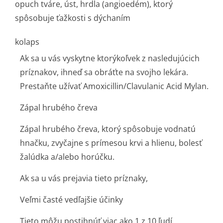
opuch tváre, úst, hrdla (angioedém), ktorý
spôsobuje ťažkosti s dýchaním
kolaps
Ak sa u vás vyskytne ktorýkoľvek z nasledujúcich
príznakov, ihneď sa obráťte na svojho lekára.
Prestaňte užívať Amoxicillin/Clavulanic Acid Mylan.
Zápal hrubého čreva
Zápal hrubého čreva, ktorý spôsobuje vodnatú
hnačku, zvyčajne s prímesou krvi a hlienu, bolesť
žalúdka a/alebo horúčku.
Ak sa u vás prejavia tieto príznaky,
Veľmi časté vedľajšie účinky
Tieto môžu postihnúť viac ako 1 z 10 ľudí