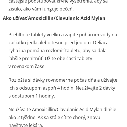
častejšie podstupovať krvné vyšetrenia, aby sa
zistilo, ako vám funguje pečeň.
Ako užívať Amoxicillin/Cla­vulanic Acid Mylan
Prehltnite tablety vcelku a zapite pohárom vody na
začiatku jedla alebo tesne pred jedlom. Deliaca
ryha iba pomáha rozlomiť tabletu, aby sa dala
ľahšie prehltnúť. Užite obe časti tablety
v rovnakom čase.
Rozložte si dávky rovnomerne počas dňa a užívajte
ich s odstupom aspoň 4 hodín. Neužívajte 2 dávky
s odstupom 1 hodiny.
Neužívajte Amoxicillin/Cla­vulanic Acid Mylan dlhšie
ako 2 týždne. Ak sa stále cítite chorý, znovu
navštívte lekára.