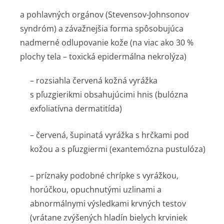
a pohlavných orgánov (
Stevensov-Johnsonov
syndróm
) a závažnejšia forma spôsobujúca
nadmerné odlupovanie kože (na viac ako 30 %
plochy tela –
toxická epidermálna nekrolýza
)
– rozsiahla červená kožná vyrážka
s pľuzgierikmi obsahujúcimi hnis (
bulózna
exfoliatívna dermatitída
)
– červená, šupinatá vyrážka s hrčkami pod
kožou a s pľuzgiermi (
exantemózna pustulóza
)
– príznaky podobné chrípke s vyrážkou,
horúčkou, opuchnutými uzlinami a
abnormálnymi výsledkami krvných testov
(vrátane zvýšených hladín bielych krviniek