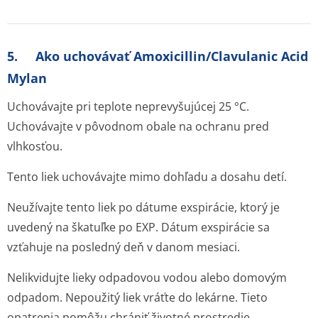
5. Ako uchovávať Amoxicillin/Clavulanic Acid
Mylan
Uchovávajte pri teplote neprevyšujúcej 25 °C.
Uchovávajte v pôvodnom obale na ochranu pred
vlhkosťou.
Tento liek uchovávajte mimo dohľadu a dosahu detí.
Neužívajte tento liek po dátume exspirácie, ktorý je
uvedený na škatuľke po EXP. Dátum exspirácie sa
vzťahuje na posledný deň v danom mesiaci.
Nelikvidujte lieky odpadovou vodou alebo domovým
odpadom. Nepoužitý liek vráťte do lekárne. Tieto
opatrenia pomôžu chrániť životné prostredie.