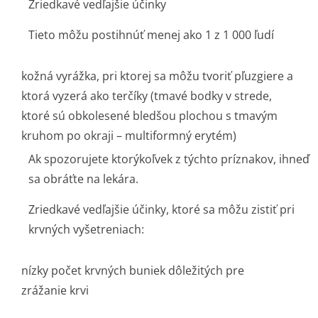
Zriedkavé vedľajšie účinky
Tieto môžu postihnúť menej ako 1 z 1 000 ľudí
kožná vyrážka, pri ktorej sa môžu tvoriť pľuzgiere a
ktorá vyzerá ako terčíky (tmavé bodky v strede,
ktoré sú obkolesené bledšou plochou s tmavým
kruhom po okraji – multiformný erytém)
Ak spozorujete ktorýkoľvek z týchto príznakov, ihneď
sa obráťte na lekára.
Zriedkavé vedľajšie účinky, ktoré sa môžu zistiť pri
krvných vyšetreniach:
nízky počet krvných buniek dôležitých pre
zrážanie krvi