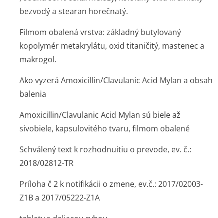
bezvodý a stearan horečnatý.
Filmom obalená vrstva:
základný butylovaný
kopolymér metakrylátu, oxid titaničitý, mastenec a
makrogol.
Ako vyzerá Amoxicillin/Clavulanic Acid Mylan a obsah
balenia
Amoxicillin/Cla­vulanic Acid Mylan sú biele až
sivobiele, kapsulovitého tvaru, filmom obalené
Schválený text k rozhodnuitiu o prevode, ev. č.:
2018/02812-TR
Príloha č 2 k notifikácii o zmene, ev.č.: 2017/02003-
Z1B a 2017/05222-Z1A