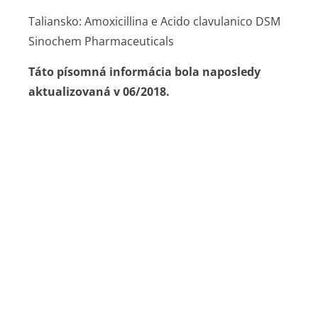
Taliansko: Amoxicillina e Acido clavulanico DSM
Sinochem Pharmaceuticals
Táto písomná informácia bola naposledy
aktualizovaná v 06/2018.
Odporúčania/zdravotná osveta
Antibiotiká sa požívajú na liečbu infekcií vyvolaných
baktériami. Nemajú žiaden účinok proti infekciám
vyvolanými vírusmi.
Infekcia vyvolaná baktériami niekedy nereaguje na
liečbu antibiotikom. Jednou z najčastejších príčin,
prečo k tomuto dochádza je, že baktérie, ktoré
vyvolávajú infekciu, sú rezistentné na užívané
antibiotikum. To znamená, že dokážu prežiť a