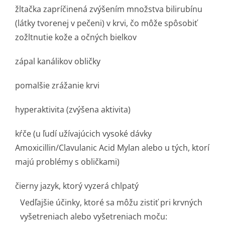
žltačka zapríčinená zvýšením množstva bilirubínu
(látky tvorenej v pečeni) v krvi, čo môže spôsobiť
zožltnutie kože a očných bielkov
zápal kanálikov obličky
pomalšie zrážanie krvi
hyperaktivita (zvýšena aktivita)
kŕče (u ľudí užívajúcich vysoké dávky
Amoxicillin/Cla­vulanic Acid Mylan alebo u tých, ktorí
majú problémy s obličkami)
čierny jazyk, ktorý vyzerá chlpatý
Vedľajšie účinky, ktoré sa môžu zistiť pri krvných
vyšetreniach alebo vyšetreniach moču: