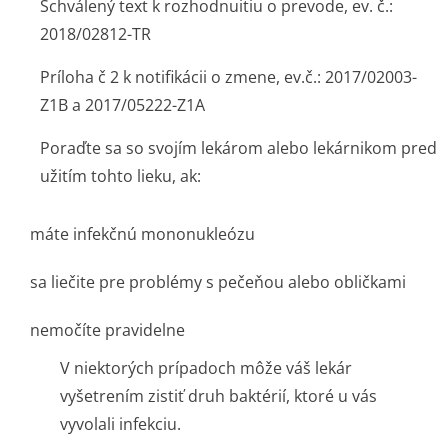
Schválený text k rozhodnuitiu o prevode, ev. č.:
2018/02812-TR
Príloha č 2 k notifikácii o zmene, ev.č.: 2017/02003-
Z1B a 2017/05222-Z1A
Poraďte sa so svojím lekárom alebo lekárnikom pred
užitím tohto lieku, ak:
máte infekčnú mononukleózu
sa liečite pre problémy s pečeňou alebo obličkami
nemočíte pravidelne
V niektorých prípadoch môže váš lekár
vyšetrením zistiť druh baktérií, ktoré u vás
vyvolali infekciu.