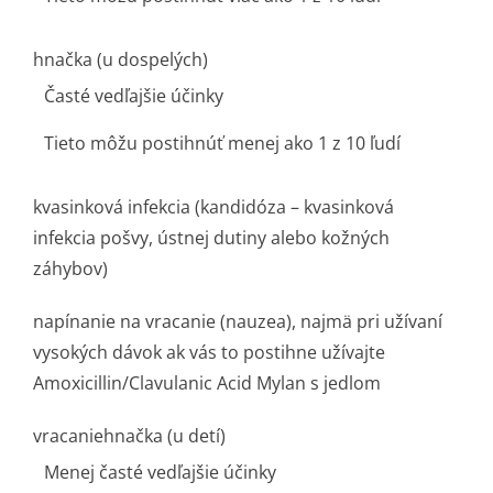
hnačka (u dospelých)
Časté vedľajšie účinky
Tieto môžu postihnúť menej ako 1 z 10 ľudí
kvasinková infekcia (kandidóza – kvasinková
infekcia pošvy, ústnej dutiny alebo kožných
záhybov)
napínanie na vracanie (nauzea), najmä pri užívaní
vysokých dávok ak vás to postihne užívajte
Amoxicillin/Cla­vulanic Acid Mylan s jedlom
vracaniehnačka (u detí)
Menej časté vedľajšie účinky