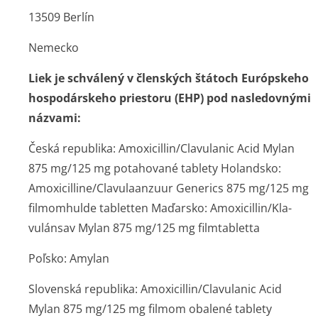
13509 Berlín
Nemecko
Liek je schválený v členských štátoch Európskeho
hospodárskeho priestoru (EHP) pod nasledovnými
názvami:
Česká republika: Amoxicillin/Cla­vulanic Acid Mylan
875 mg/125 mg potahované tablety Holandsko:
Amoxicilline/Cla­vulaanzuur Generics 875 mg/125 mg
filmomhulde tabletten Maďarsko: Amoxicillin/Kla­
vulánsav Mylan 875 mg/125 mg filmtabletta
Poľsko: Amylan
Slovenská republika: Amoxicillin/Cla­vulanic Acid
Mylan 875 mg/125 mg filmom obalené tablety