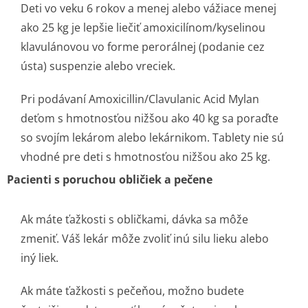
Deti vo veku 6 rokov a menej alebo vážiace menej
ako 25 kg je lepšie liečiť amoxicilínom/ky­selinou
klavulánovou vo forme perorálnej (podanie cez
ústa) suspenzie alebo vreciek.
Pri podávaní Amoxicillin/Cla­vulanic Acid Mylan
deťom s hmotnosťou nižšou ako 40 kg sa poraďte
so svojím lekárom alebo lekárnikom. Tablety nie sú
vhodné pre deti s hmotnosťou nižšou ako 25 kg.
Pacienti s poruchou obličiek a pečene
Ak máte ťažkosti s obličkami, dávka sa môže
zmeniť. Váš lekár môže zvoliť inú silu lieku alebo
iný liek.
Ak máte ťažkosti s pečeňou, možno budete