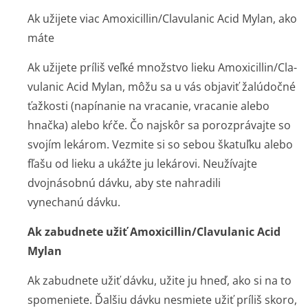
Ak užijete viac Amoxicillin/Clavulanic Acid Mylan, ako
máte
Ak užijete príliš veľké množstvo lieku Amoxicillin/Cla­
vulanic Acid Mylan, môžu sa u vás objaviť žalúdočné
ťažkosti (napínanie na vracanie, vracanie alebo
hnačka) alebo kŕče. Čo najskôr sa porozprávajte so
svojím lekárom. Vezmite si so sebou škatuľku alebo
fľašu od lieku a ukážte ju lekárovi. Neužívajte
dvojnásobnú dávku, aby ste nahradili
vynechanú dávku.
Ak zabudnete užiť Amoxicillin/Cla­vulanic Acid
Mylan
Ak zabudnete užiť dávku, užite ju hneď, ako si na to
spomeniete. Ďalšiu dávku nesmiete užiť príliš skoro,