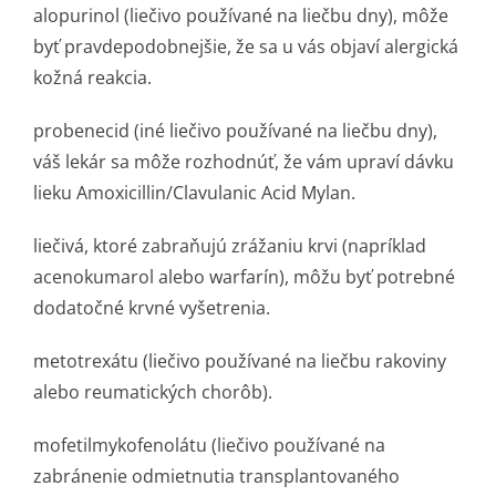
alopurinol (liečivo používané na liečbu dny), môže
byť pravdepodobnejšie, že sa u vás objaví alergická
kožná reakcia.
probenecid (iné liečivo používané na liečbu dny),
váš lekár sa môže rozhodnúť, že vám upraví dávku
lieku Amoxicillin/Cla­vulanic Acid Mylan.
liečivá, ktoré zabraňujú zrážaniu krvi (napríklad
acenokumarol alebo warfarín), môžu byť potrebné
dodatočné krvné vyšetrenia.
metotrexátu (liečivo používané na liečbu rakoviny
alebo reumatických chorôb).
mofetilmykofenolátu (liečivo používané na
zabránenie odmietnutia transplantovaného