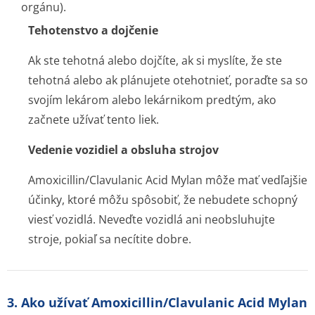
orgánu).
Tehotenstvo a dojčenie
Ak ste tehotná alebo dojčíte, ak si myslíte, že ste
tehotná alebo ak plánujete otehotnieť, poraďte sa so
svojím lekárom alebo lekárnikom predtým, ako
začnete užívať tento liek.
Vedenie vozidiel a obsluha strojov
Amoxicillin/Cla­vulanic Acid Mylan môže mať vedľajšie
účinky, ktoré môžu spôsobiť, že nebudete schopný
viesť vozidlá. Neveďte vozidlá ani neobsluhujte
stroje, pokiaľ sa necítite dobre.
3. Ako užívať Amoxicillin/Clavulanic Acid Mylan