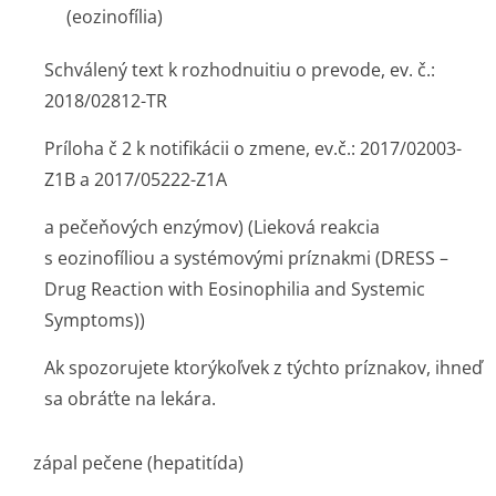
(eozinofília)
Schválený text k rozhodnuitiu o prevode, ev. č.:
2018/02812-TR
Príloha č 2 k notifikácii o zmene, ev.č.: 2017/02003-
Z1B a 2017/05222-Z1A
a pečeňových enzýmov) (Lieková reakcia
s eozinofíliou a systémovými príznakmi (DRESS –
Drug Reaction with Eosinophilia and Systemic
Symptoms))
Ak spozorujete ktorýkoľvek z týchto príznakov, ihneď
sa obráťte na lekára.
zápal pečene (hepatitída)