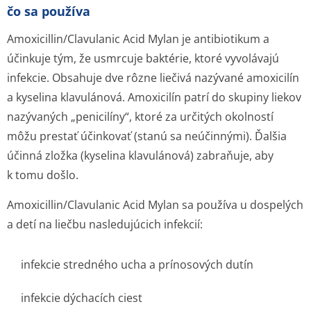
čo sa používa
Amoxicillin/Cla­vulanic Acid Mylan je antibiotikum a
účinkuje tým, že usmrcuje baktérie, ktoré vyvolávajú
infekcie. Obsahuje dve rôzne liečivá nazývané amoxicilín
a kyselina klavulánová. Amoxicilín patrí do skupiny liekov
nazývaných „penicilíny“, ktoré za určitých okolností
môžu prestať účinkovať (stanú sa neúčinnými). Ďalšia
účinná zložka (kyselina klavulánová) zabraňuje, aby
k tomu došlo.
Amoxicillin/Cla­vulanic Acid Mylan sa používa u dospelých
a detí na liečbu nasledujúcich infekcií:
infekcie stredného ucha a prínosových dutín
infekcie dýchacích ciest