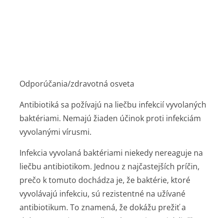
dokonca sa aj rozmnožovať, a to aj napriek liečbe
antibiotikom.
Baktérie sa môžu stať rezistentnými na antibiotiká
z mnohých príčin. Starostlivé používanie antibiotík
môže pomôcť znížiť riziko, že sa na ne baktérie
stanú rezistentnými.
Ak vám lekár predpíše antibiotikum, je určené iba na
liečbu vášho súčasného ochorenia. Venujte
pozornosť nasledujúcim odporúčaniam, aby ste
pomohli predísť objaveniu sa rezistentných baktérií,
ktoré môžu zabrániť účinkovaniu antibiotika.
1. Je veľmi dôležité, aby ste antibiotikum užívali
v správnej dávke, v správnom čase a počas
správneho počtu dní. Prečítajte si pokyny