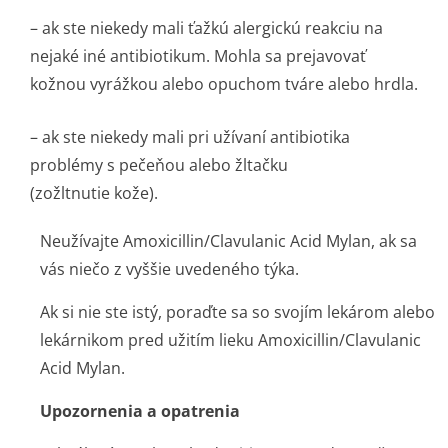
– ak ste niekedy mali ťažkú alergickú reakciu na
nejaké iné antibiotikum. Mohla sa prejavovať
kožnou vyrážkou alebo opuchom tváre alebo hrdla.
– ak ste niekedy mali pri užívaní antibiotika
problémy s pečeňou alebo žltačku
(zožltnutie kože).
Neužívajte Amoxicillin/Clavulanic Acid Mylan, ak sa
vás niečo z vyššie uvedeného týka.
Ak si nie ste istý, poraďte sa so svojím lekárom alebo
lekárnikom pred užitím lieku Amoxicillin/Cla­vulanic
Acid Mylan.
Upozornenia a opatrenia