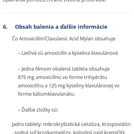
6. Obsah balenia a ďalšie informácie
Čo Amoxicillin/Clavulanic Acid Mylan obsahuje
– Liečivá sú amoxicilín a kyselina klavulánová
– Jedna filmom obalená tableta obsahuje
875 mg amoxicilínu vo forme trihydrátu
amoxicilínu a 125 mg kyseliny klavulánovej vo
forme káliumklavulanátu.
– Ďalšie zložky sú:
Jadro tablety
: mikrokryštalická celulóza, krospovidón
, sodná soľ kroskarmelózy, koloidný oxid kremičitý