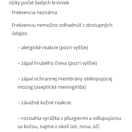
nízky počet bielych krviniek
Frekvencia neznáma
Frekvenciu nemožno odhadnúť z dostupných
údajov.
– alergické reakcie (pozri vyššie)
– zápal hrubého čreva (pozri vyššie)
– zápal ochrannej membrány obklopujúcej
mozog (aseptická meningitída)
– závažné kožné reakcie:
– rozsiahla vyrážka s pľuzgiermi a odlupujúcou
sa kožou, najmä v okolí úst, nosa, očí