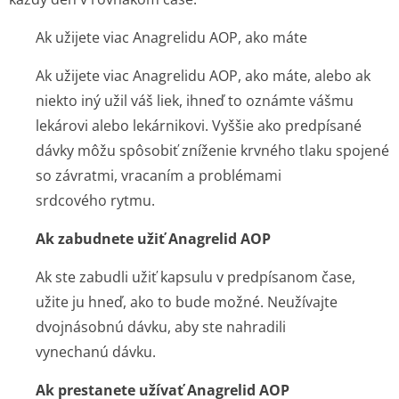
Ak užijete viac Anagrelidu AOP, ako máte
Ak užijete viac Anagrelidu AOP, ako máte, alebo ak
niekto iný užil váš liek, ihneď to oznámte vášmu
lekárovi alebo lekárnikovi. Vyššie ako predpísané
dávky môžu spôsobiť zníženie krvného tlaku spojené
so závratmi, vracaním a problémami
srdcového rytmu.
Ak zabudnete užiť Anagrelid AOP
Ak ste zabudli užiť kapsulu v predpísanom čase,
užite ju hneď, ako to bude možné. Neužívajte
dvojnásobnú dávku, aby ste nahradili
vynechanú dávku.
Ak prestanete užívať Anagrelid AOP