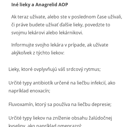
Iné lieky a Anagrelid AOP
Ak teraz užívate, alebo ste v poslednom čase užívali,
či práve budete užívať ďalšie lieky, povedzte to
svojmu lekárovi alebo lekárnikovi.
Informujte svojho lekára v prípade, ak užívate
akýkoľvek z týchto liekov:
Lieky, ktoré ovplyvňujú váš srdcový rytmus;
Určité typy antibiotík určené na liečbu infekcií, ako
napríklad enoxacín;
Fluvoxamín, ktorý sa používa na liečbu depresie;
Určité typy liekov na zníženie obsahu žalúdočnej
kyseliny, ako napríklad omeprazol;