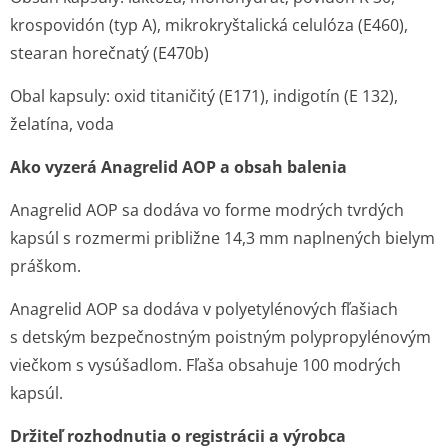
krospovidón (typ A), mikrokryštalická celulóza (E460),
stearan horečnatý (E470b)
Obal kapsuly: oxid titaničitý (E171), indigotín (E 132),
želatína, voda
Ako vyzerá Anagrelid AOP a obsah balenia
Anagrelid AOP sa dodáva vo forme modrých tvrdých
kapsúl s rozmermi približne 14,3 mm naplnených bielym
práškom.
Anagrelid AOP sa dodáva v polyetylénových fľašiach
s detským bezpečnostným poistným polypropylénovým
viečkom s vysúšadlom. Fľaša obsahuje 100 modrých
kapsúl.
Držiteľ rozhodnutia o registrácii a výrobca