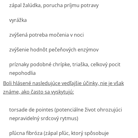
zápal žalúdka, porucha príjmu potravy
vyrážka
zvýšená potreba močenia v noci
zvýšenie hodnôt pečeňových enzýmov
príznaky podobné chrípke, triaška, celkový pocit
nepohodlia
Boli hlásené nasledujúce vedľajšie účinky, nie je však
známe, ako často sa vyskytujú:
torsade de pointes (potenciálne život ohrozujúci
nepravidelný srdcový rytmus)
pľúcna fibróza (zápal pľúc, ktorý spôsobuje