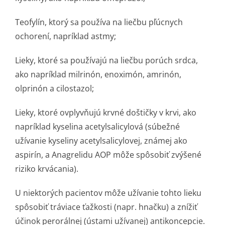
Teofylín, ktorý sa používa na liečbu pľúcnych
ochorení, napríklad astmy;
Lieky, ktoré sa používajú na liečbu porúch srdca,
ako napríklad milrinón, enoximón, amrinón,
olprinón a cilostazol;
Lieky, ktoré ovplyvňujú krvné doštičky v krvi, ako
napríklad kyselina acetylsalicylová (súbežné
užívanie kyseliny acetylsalicylovej, známej ako
aspirín, a Anagrelidu AOP môže spôsobiť zvýšené
riziko krvácania).
U niektorých pacientov môže užívanie tohto lieku
spôsobiť tráviace ťažkosti (napr. hnačku) a znížiť
účinok perorálnej (ústami užívanej) antikoncepcie.