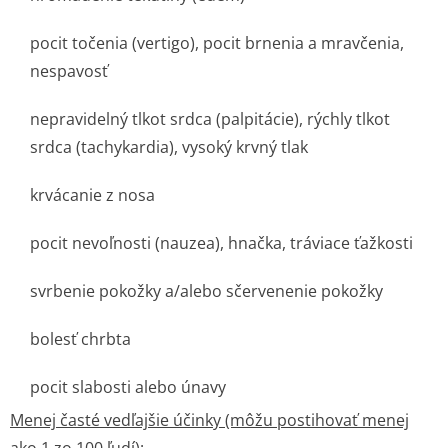
pocit točenia (vertigo), pocit brnenia a mravčenia,
nespavosť
nepravidelný tlkot srdca (palpitácie), rýchly tlkot
srdca (tachykardia), vysoký krvný tlak
krvácanie z nosa
pocit nevoľnosti (nauzea), hnačka, tráviace ťažkosti
svrbenie pokožky a/alebo sčervenenie pokožky
bolesť chrbta
pocit slabosti alebo únavy
Menej časté vedľajšie účinky (môžu postihovať menej