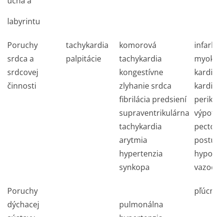
ucha a
labyrintu
Poruchy
tachykardia
komorová
infark
srdca a
palpitácie
tachykardia
myok
srdcovej
kongestívne
kardi
činnosti
zlyhanie srdca
kardi
fibrilácia predsiení
perika
supraventrikulárna
výpot
tachykardia
pector
arytmia
postu
hypertenzia
hypot
synkopa
vazodi
Poruchy
pľúcne
dýchacej
pulmonálna