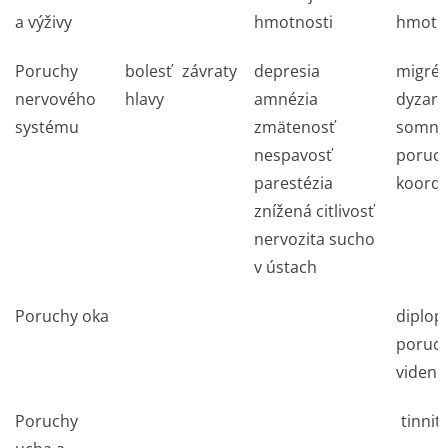
a výživy
hmotnosti
hmotn
Poruchy
bolesť
závraty
depresia
migré
nervového
hlavy
amnézia
dyzart
systému
zmätenosť
somno
nespavosť
poruc
parestézia
koordi
znížená citlivosť
nervozita sucho
v ústach
Poruchy oka
diplop
poruc
videni
Poruchy
tinnit