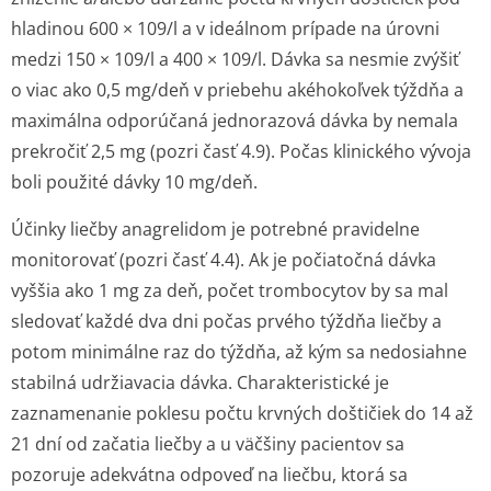
hladinou 600 × 10
9
/l a v ideálnom prípade na úrovni
medzi 150 × 10
9
/l a 400 × 10
9
/l. Dávka sa nesmie zvýšiť
o viac ako 0,5 mg/deň v priebehu akéhokoľvek týždňa a
maximálna odporúčaná jednorazová dávka by nemala
prekročiť 2,5 mg (pozri časť 4.9). Počas klinického vývoja
boli použité dávky 10 mg/deň.
Účinky liečby anagrelidom je potrebné pravidelne
monitorovať (pozri časť 4.4). Ak je počiatočná dávka
vyššia ako 1 mg za deň, počet trombocytov by sa mal
sledovať každé dva dni počas prvého týždňa liečby a
potom minimálne raz do týždňa, až kým sa nedosiahne
stabilná udržiavacia dávka. Charakteristické je
zaznamenanie poklesu počtu krvných doštičiek do 14 až
21 dní od začatia liečby a u väčšiny pacientov sa
pozoruje adekvátna odpoveď na liečbu, ktorá sa