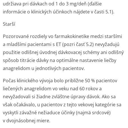
udržiava pri dávkach od 1 do 3 mg/deň (ďalšie
informácie o klinických účinkoch nájdete v časti 5.1).
Starší
Pozorované rozdiely vo farmakokinetike medzi staršími
a mladšími pacientami s ET (pozri časť 5.2) nevyžadujú
použitie odlišnej úvodnej dávkovacej schémy ani odlišný
spôsob titrácie dávky na optimálne nastavenie liečby
anagrelidom u jednotlivých pacientov.
Počas klinického vývoja bolo približne 50 % pacientov
liečených anagrelidom vo veku nad 60 rokov a
nevyžadovali si žiadne zvláštne úpravy dávok. Ako sa
však očakávalo, u pacientov z tejto vekovej kategórie sa
vyskytli závažné nežiaduce účinky (najmä srdcové)
v dvojnásobnej mi­ere.