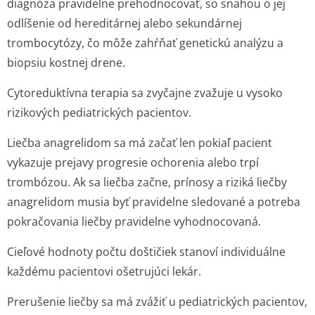
diagnóza pravidelne prehodnocovať, so snahou o jej
odlíšenie od hereditárnej alebo sekundárnej
trombocytózy, čo môže zahŕňať genetickú analýzu a
biopsiu kostnej drene.
Cytoreduktívna terapia sa zvyčajne zvažuje u vysoko
rizikových pediatrických pacientov.
Liečba anagrelidom sa má začať len pokiaľ pacient
vykazuje prejavy progresie ochorenia alebo trpí
trombózou. Ak sa liečba začne, prínosy a riziká liečby
anagrelidom musia byť pravidelne sledované a potreba
pokračovania liečby pravidelne vyhodnocovaná.
Cieľové hodnoty počtu doštičiek stanoví individuálne
každému pacientovi ošetrujúci lekár.
Prerušenie liečby sa má zvážiť u pediatrických pacientov,