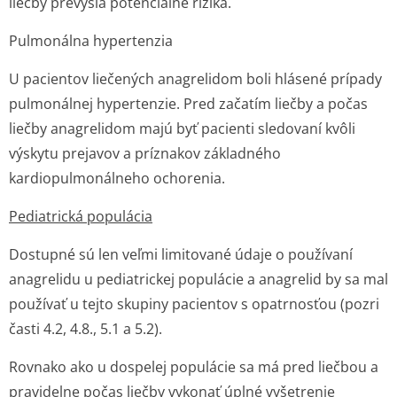
liečby prevýšia potenciálne riziká.
Pulmonálna hypertenzia
U pacientov liečených anagrelidom boli hlásené prípady
pulmonálnej hypertenzie. Pred začatím liečby a počas
liečby anagrelidom majú byť pacienti sledovaní kvôli
výskytu prejavov a príznakov základného
kardiopulmonálneho ochorenia.
Pediatrická populácia
Dostupné sú len veľmi limitované údaje o používaní
anagrelidu u pediatrickej populácie a anagrelid by sa mal
používať u tejto skupiny pacientov s opatrnosťou (pozri
časti 4.2, 4.8., 5.1 a 5.2).
Rovnako ako u dospelej populácie sa má pred liečbou a
pravidelne počas liečby vykonať úplné vyšetrenie