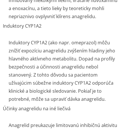
inhibovaný niekoľkými liekmi, vrátane fluvoxamínu
a enoxacínu, a tieto lieky by teoreticky mohli
nepriaznivo ovplyvniť klírens anagrelidu.
Induktory CYP1A2
Induktory CYP1A2 (ako napr. omeprazol) môžu
znížiť expozíciu anagrelidu zvýšením hladiny jeho
hlavného aktívneho metabolitu. Dopad na profily
bezpečnosti a účinnosti anagrelidu nebol
stanovený. Z tohto dôvodu sa pacientom
užívajúcim súbežne induktory CYP1A2 odporúča
klinické a biologické sledovanie. Pokiaľ je to
potrebné, môže sa upraviť dávka anagrelidu.
Účinky anagrelidu na iné liečivá
Anagrelid preukazuje limitovanú inhibičnú aktivitu