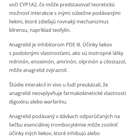
voči CYP1A2, čo môže predstavovať teoretickú
možnosť interakcie s inými súbežne podávanými
liekmi, ktoré zdieľajú rovnaký mechanizmus
klírensu, napríklad teofylín.
Anagrelid je inhibítorom PDE III. Účinky liekov
s podobnými vlastnosťami, ako sú inotropné látky
milrinón, enoximón, amrinón, olprinón a cilostazol,
môže anagrelid zvýrazniť.
Štúdie interakcií in vivo u ľudí preukázali, že
anagrelid neovplyvňuje farmakokinetické vlastnosti
digoxínu alebo warfarínu.
Anagrelid podávaný v dávkach odporúčaných na
liečbu esenciálnej trombocytémie môže zosilniť
účinky iných liekov, ktoré inhibujú alebo