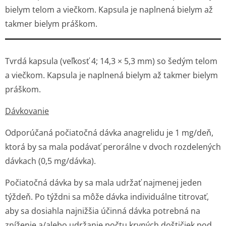
bielym telom a viečkom. Kapsula je naplnená bielym až
takmer bielym práškom.
Tvrdá kapsula (veľkosť 4; 14,3 × 5,3 mm) so šedým telom
a viečkom. Kapsula je naplnená bielym až takmer bielym
práškom.
Dávkovanie
Odporúčaná počiatočná dávka anagrelidu je 1 mg/deň,
ktorá by sa mala podávať perorálne v dvoch rozdelených
dávkach (0,5 mg/dávka).
Počiatočná dávka by sa mala udržať najmenej jeden
týždeň. Po týždni sa môže dávka individuálne titrovať,
aby sa dosiahla najnižšia účinná dávka potrebná na
zníženie a/alebo udržanie počtu krvných doštičiek pod