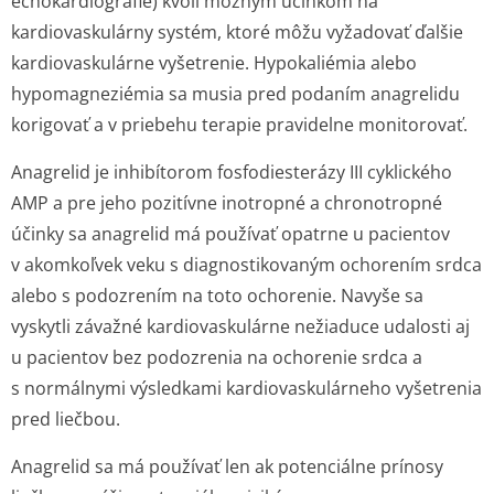
echokardiografie) kvôli možným účinkom na
kardiovaskulárny systém, ktoré môžu vyžadovať ďalšie
kardiovaskulárne vyšetrenie. Hypokaliémia alebo
hypomagneziémia sa musia pred podaním anagrelidu
korigovať a v priebehu terapie pravidelne monitorovať.
Anagrelid je inhibítorom fosfodiesterázy III cyklického
AMP a pre jeho pozitívne inotropné a chronotropné
účinky sa anagrelid má používať opatrne u pacientov
v akomkoľvek veku s diagnostikovaným ochorením srdca
alebo s podozrením na toto ochorenie. Navyše sa
vyskytli závažné kardiovaskulárne nežiaduce udalosti aj
u pacientov bez podozrenia na ochorenie srdca a
s normálnymi výsledkami kardiovaskulárneho vyšetrenia
pred liečbou.
Anagrelid sa má používať len ak potenciálne prínosy