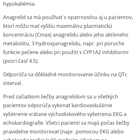
hypokaliémia.
Anagrelid sa má používať s opatrnosťou aj u pacientov,
ktorí môžu mať vyššiu maximálnu plazmatickú
koncentráciu (Cmax) anagrelidu alebo jeho aktívneho
metabolitu, 3-hydroxyanagrelidu, napr. pri poruche
funkcie pečene alebo pri použití s CYP1A2 inhibítormi
(pozri časť 4.5).
Odporúča sa dôkladné monitorovanie účinku na QTc
interval.
Pred začiatkom liečby anagrelidom sa u všetkých
pacientov odporúča vykonať kardiovaskulárne
vyšetrenie vrátane východiskového vyšetrenia EKG a
echokardiografie. Všetci pacienti sa majú počas liečby
pravidelne monitorovať (napr. pomocou EKG alebo