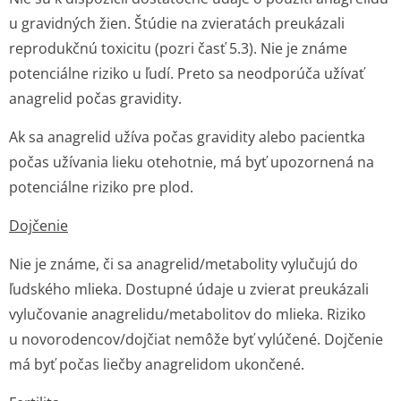
u gravidných žien. Štúdie na zvieratách preukázali
reprodukčnú toxicitu (pozri časť 5.3). Nie je známe
potenciálne riziko u ľudí. Preto sa neodporúča užívať
anagrelid počas gravidity.
Ak sa anagrelid užíva počas gravidity alebo pacientka
počas užívania lieku otehotnie, má byť upozornená na
potenciálne riziko pre plod.
Dojčenie
Nie je známe, či sa anagrelid/meta­bolity vylučujú do
ľudského mlieka. Dostupné údaje u zvierat preukázali
vylučovanie anagrelidu/me­tabolitov do mlieka. Riziko
u novorodencov/doj­čiat nemôže byť vylúčené. Dojčenie
má byť počas liečby anagrelidom ukončené.