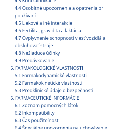
4.3 Kontraindikácie
4.4 Osobitné upozornenia a opatrenia pri
používaní
4.5 Liekové a iné interakcie
4.6 Fertilita, gravidita a laktácia
4.7 Ovplyvnenie schopnosti viesť vozidlá a
obsluhovať stroje
4.8 Nežiaduce účinky
4.9 Predávkovanie
5. FARMAKOLOGICKÉ VLASTNOSTI
5.1 Farmakodynamické vlastnosti
5.2 Farmakokinetické vlastnosti
5.3 Predklinické údaje o bezpečnosti
6. FARMACEUTICKÉ INFORMÁCIE
6.1 Zoznam pomocných látok
6.2 Inkompatibility
6.3 Čas použiteľnosti
6.4 Špeciálne upozornenia na uchovávanie