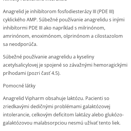
Anagrelid je inhibítorom fosfodiesterázy III (PDE III)
cyklického AMP. Súbežné používanie anagrelidu s inými
inhibítormi PDE III ako napríklad s milrinónom,
amrinónom, enoximónom, olprinónom a cilostazolom
sa neodporúča.
Súbežné používanie anagrelidu a kyseliny
acetylsalicylovej je spojené so závažnými hemoragickými
príhodami (pozri časť 4.5).
Pomocné látky
Anagrelid Vipharm obsahuje laktózu. Pacienti so
zriedkavými dedičnými problémami galaktózovej
intolerancie, celkovým deficitom laktázy alebo glukózo-
galaktózovou malabsorpciou nesmú užívať tento liek.