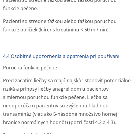
Pacienti so stredne ťažkou alebo ťažkou poruchou
funkcie pečene.
Pacienti so stredne ťažkou alebo ťažkou poruchou
funkcie obličiek (klírens kreatinínu < 50 ml/min).
4.4 Osobitné upozornenia a opatrenia pri používaní
Porucha funkcie pečene
Pred začatím liečby sa majú najskôr stanoviť potenciálne
riziká a prínosy liečby anagrelidom u pacientov
s miernou poruchou funkcie pečene. Liečba sa
neodporúča u pacientov so zvýšenou hladinou
transamináz (viac ako 5-násobné množstvo hornej
hranice normálnych hodnôt) (pozri časti 4.2 a 4.3).