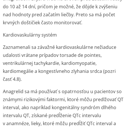
do 10 až 14 dní, pričom je možné, že dôjde k zvýšeniu
nad hodnoty pred začatím liečby. Preto sa má počet
krvných doštičiek často monitorovať.
Kardiovaskulárny systém
Zaznamenali sa závažné kardiovaskulárne nežiaduce
udalosti vrátane prípadov torsade de pointes,
ventrikulárnej tachykardie, kardiomyopatie,
kardiomegálie a kongestívneho zlyhania srdca (pozri
časť 4.8).
Anagrelid sa má používať s opatrnosťou u pacientov so
známymi rizikovými faktormi, ktoré môžu predlžovať QT
interval, ako napríklad kongenitálny syndróm dlhého
intervalu QT, získané predĺženie QTc intervalu
v anamnéze, lieky, ktoré môžu predĺžiť QTc interval a