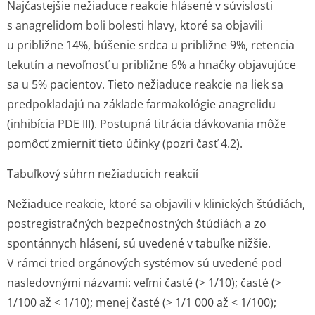
Najčastejšie nežiaduce reakcie hlásené v súvislosti
s anagrelidom boli bolesti hlavy, ktoré sa objavili
u približne 14%, búšenie srdca u približne 9%, retencia
tekutín a nevoľnosť u približne 6% a hnačky objavujúce
sa u 5% pacientov. Tieto nežiaduce reakcie na liek sa
predpokladajú na základe farmakológie anagrelidu
(inhibícia PDE III). Postupná titrácia dávkovania môže
pomôcť zmierniť tieto účinky (pozri časť 4.2).
Tabuľkový súhrn nežiaducich reakcií
Nežiaduce reakcie, ktoré sa objavili v klinických štúdiách,
postregistračných bezpečnostných štúdiách a zo
spontánnych hlásení, sú uvedené v tabuľke nižšie.
V rámci tried orgánových systémov sú uvedené pod
nasledovnými názvami: veľmi časté (> 1/10); časté (>
1/100 až < 1/10); menej časté (> 1/1 000 až < 1/100);