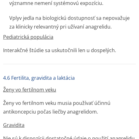
významne nemení systémovú expozíciu.
Vplyv jedla na biologickú dostupnosť sa nepovažuje
za klinicky relevantný pri užívaní anagrelidu.
Pediatrická populácia
Interakčné štúdie sa uskutočnili len u dospelých.
4.6 Fertilita, gravidita a laktácia
Ženy vo fertilnom veku
Ženy vo fertilnom veku musia používať účinnú
antikoncepciu počas liečby anagrelidom.
Gravidita
Nie sú k dispozícii dostatočné údaje o použití anagrelidu