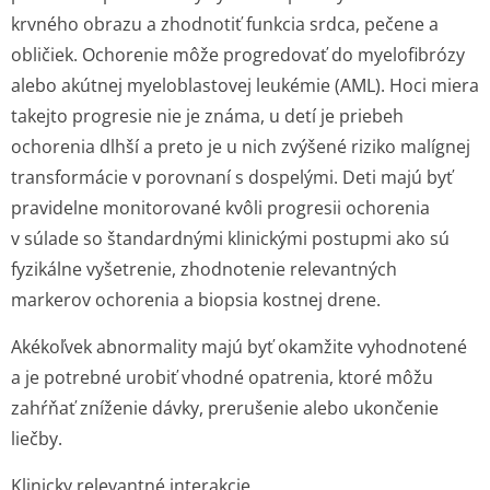
krvného obrazu a zhodnotiť funkcia srdca, pečene a
obličiek. Ochorenie môže progredovať do myelofibrózy
alebo akútnej myeloblastovej leukémie (AML). Hoci miera
takejto progresie nie je známa, u detí je priebeh
ochorenia dlhší a preto je u nich zvýšené riziko malígnej
transformácie v porovnaní s dospelými. Deti majú byť
pravidelne monitorované kvôli progresii ochorenia
v súlade so štandardnými klinickými postupmi ako sú
fyzikálne vyšetrenie, zhodnotenie relevantných
markerov ochorenia a biopsia kostnej drene.
Akékoľvek abnormality majú byť okamžite vyhodnotené
a je potrebné urobiť vhodné opatrenia, ktoré môžu
zahŕňať zníženie dávky, prerušenie alebo ukončenie
liečby.
Klinicky relevantné interakcie