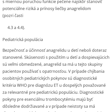
s miernou poruchou funkcie pečene najskôr stanoviť
potenciálne riziká a prínosy liečby anagrelidom
(pozri časti
4.3 a 4.4).
Pediatrická populácia
Bezpečnosť a účinnosť anagrelidu u detí neboli doteraz
stanovené. Skúsenosti s použitím u detí a dospievajúcich
sú veľmi obmedzené, anagrelid sa má u tejto skupiny
pacientov používať s opatrnosťou. V prípade chýbania
osobitných pediatrických pokynov sú diagnostické
kritéria WHO pre diagnózu ET u dospelých považované
za relevantné pre pediatrickú populáciu. Diagnostické
pokyny pre esenciálnu trombocytémiu majú byť
dôsledne dodržiavané a v prípade neistoty sa má