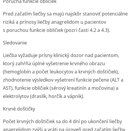
Porucha funkcie obličiek
Pred začatím liečby sa majú najskôr stanoviť potenciálne
riziká a prínosy liečby anagrelidom u pacientov
s poruchou funkcie obličiek (pozri časti 4.2 a 4.3).
Sledovanie
Liečba vyžaduje prísny klinický dozor nad pacientom,
ktorý zahŕňa úplné vyšetrenie krvného obrazu
(hemoglobín a počet leukocytov a krvných doštičiek),
zhodnotenie výsledkov vyšetrení funkcie pečene (ALT a
AST), funkcie obličiek (sérový kreatinín a močovina) a
elektrolytov (draslík, horčík a vápnik).
Krvné doštičky
Počet krvných doštičiek sa do 4 dní po ukončení liečby
anagrelidom zvýši a vráti na úroveň pred začatím liečby