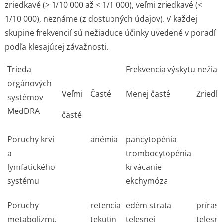
zriedkavé (> 1/10 000 až < 1/1 000), veľmi zriedkavé (<
1/10 000), neznáme (z dostupných údajov). V každej
skupine frekvencií sú nežiaduce účinky uvedené v poradí
podľa klesajúcej závažnosti.
Trieda
Frekvencia výskytu nežiad
orgánových
Veľmi
Časté
Menej časté
Zriedk
systémov
MedDRA
časté
Poruchy krvi
anémia
pancytopénia
a
trombocytopénia
lymfatického
krvácanie
systému
ekchymóza
Poruchy
retencia
edém strata
príras
metabolizmu
tekutín
telesnej
telesne