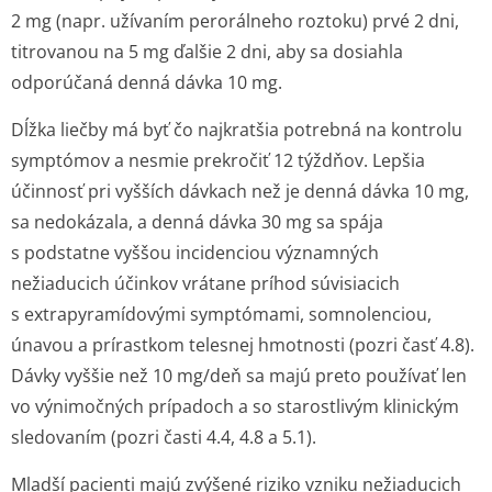
2 mg (napr. užívaním perorálneho roztoku) prvé 2 dni,
titrovanou na 5 mg ďalšie 2 dni, aby sa dosiahla
odporúčaná denná dávka 10 mg.
Dĺžka liečby má byť čo najkratšia potrebná na kontrolu
symptómov a nesmie prekročiť 12 týždňov. Lepšia
účinnosť pri vyšších dávkach než je denná dávka 10 mg,
sa nedokázala, a denná dávka 30 mg sa spája
s podstatne vyššou incidenciou významných
nežiaducich účinkov vrátane príhod súvisiacich
s extrapyramídovými symptómami, somnolenciou,
únavou a prírastkom telesnej hmotnosti (pozri časť 4.8).
Dávky vyššie než 10 mg/deň sa majú preto používať len
vo výnimočných prípadoch a so starostlivým klinickým
sledovaním (pozri časti 4.4, 4.8 a 5.1).
Mladší pacienti majú zvýšené riziko vzniku nežiaducich