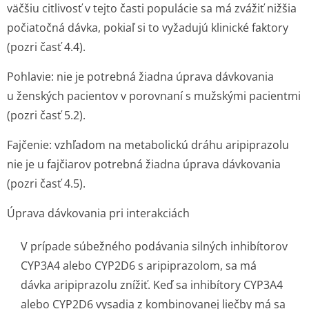
väčšiu citlivosť v tejto časti populácie sa má zvážiť nižšia
počiatočná dávka, pokiaľ si to vyžadujú klinické faktory
(pozri časť 4.4).
Pohlavie:
nie je potrebná žiadna úprava dávkovania
u ženských pacientov v porovnaní s mužskými pacientmi
(pozri časť 5.2).
Fajčenie:
vzhľadom na metabolickú dráhu aripiprazolu
nie je u fajčiarov potrebná žiadna úprava dávkovania
(pozri časť 4.5).
Úprava dávkovania pri interakciách
V prípade súbežného podávania silných inhibítorov
CYP3A4 alebo CYP2D6 s aripiprazolom, sa má
dávka aripiprazolu znížiť. Keď sa inhibítory CYP3A4
alebo CYP2D6 vysadia z kombinovanej liečby má sa