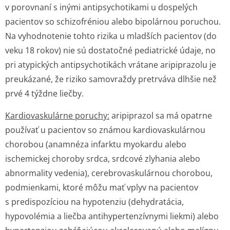
v porovnaní s inými antipsychotikami u dospelých
pacientov so schizofréniou alebo bipolárnou poruchou.
Na vyhodnotenie tohto rizika u mladších pacientov (do
veku 18 rokov) nie sú dostatočné pediatrické údaje, no
pri atypických antipsychotikách vrátane aripiprazolu je
preukázané, že riziko samovraždy pretrváva dlhšie než
prvé 4 týždne liečby.
Kardiovaskulárne poruchy:
aripiprazol sa má opatrne
používať u pacientov so známou kardiovaskulárnou
chorobou (anamnéza infarktu myokardu alebo
ischemickej choroby srdca, srdcové zlyhania alebo
abnormality vedenia), cerebrovaskulárnou chorobou,
podmienkami, ktoré môžu mať vplyv na pacientov
s predispozíciou na hypotenziu (dehydratácia,
hypovolémia a liečba antihypertenzívnymi liekmi) alebo