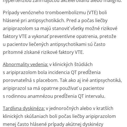
hypertenziou zahŕňajúcou akcelerovanú alebo malígnu.
Prípady venózneho tromboembolizmu (VTE) boli
hlásené pri antipsychotikách. Pred a počas liečby
aripiprazolom sa majú stanoviť všetky možné rizikové
faktory VTE a vykonať preventívne opatrenia, pretože
u pacientov liečených antipsychotikami sú často
prítomné získané rizikové faktory VTE.
Abnormality vedenia:
v klinických štúdiách
s aripiprazolom bola incidencia QT predĺženia
porovnateľná s placebom. Tak ako aj iné antipsychotiká,
aripiprazol sa má opatrne používať u pacientov
s rodinnou anamnézou predĺženia QT intervalu.
Tardívna dyskinéza:
v jednoročných alebo v kratších
klinických skúšaniach boli počas liečby aripiprazolom
menej často hlásené prípady akútnej dyskinézy