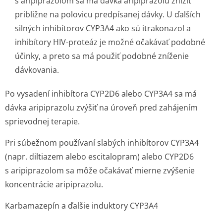
s aripiprazolom sa má dávka aripiprazolu znížiť
približne na polovicu predpísanej dávky. U ďalších
silných inhibítorov CYP3A4 ako sú itrakonazol a
inhibítory HIV-proteáz je možné očakávať podobné
účinky, a preto sa má použiť podobné zníženie
dávkovania.
Po vysadení inhibítora CYP2D6 alebo CYP3A4 sa má
dávka aripiprazolu zvýšiť na úroveň pred zahájením
sprievodnej terapie.
Pri súbežnom používaní slabých inhibítorov CYP3A4
(napr. diltiazem alebo escitalopram) alebo CYP2D6
s aripiprazolom sa môže očakávať mierne zvýšenie
koncentrácie aripiprazolu.
Karbamazepín a ďalšie induktory CYP3A4