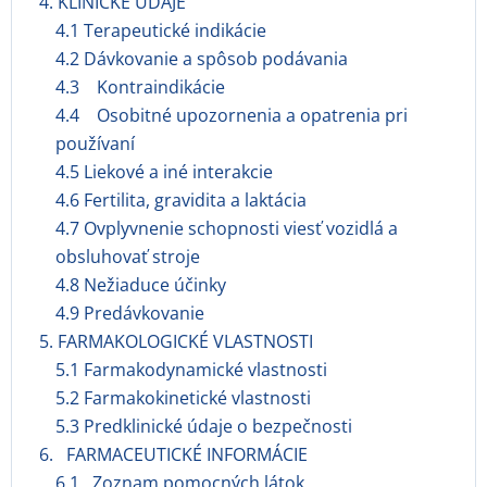
4. KLINICKÉ ÚDAJE
4.1 Terapeutické indikácie
4.2 Dávkovanie a spôsob podávania
4.3 Kontraindikácie
4.4 Osobitné upozornenia a opatrenia pri
používaní
4.5 Liekové a iné interakcie
4.6 Fertilita, gravidita a laktácia
4.7 Ovplyvnenie schopnosti viesť vozidlá a
obsluhovať stroje
4.8 Nežiaduce účinky
4.9 Predávkovanie
5. FARMAKOLOGICKÉ VLASTNOSTI
5.1 Farmakodynamické vlastnosti
5.2 Farmakokinetické vlastnosti
5.3 Predklinické údaje o bezpečnosti
6. FARMACEUTICKÉ INFORMÁCIE
6.1 Zoznam pomocných látok