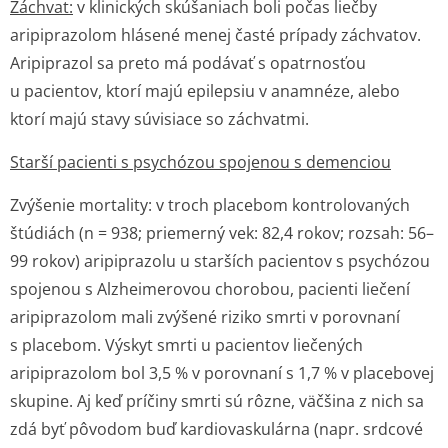
Záchvat:
v klinických skúšaniach boli počas liečby
aripiprazolom hlásené menej časté prípady záchvatov.
Aripiprazol sa preto má podávať s opatrnosťou
u pacientov, ktorí majú epilepsiu v anamnéze, alebo
ktorí majú stavy súvisiace so záchvatmi.
Starší pacienti s psychózou spojenou s demenciou
Zvýšenie mortality:
v troch placebom kontrolovaných
štúdiách (n = 938; priemerný vek: 82,4 rokov; rozsah: 56–
99 rokov) aripiprazolu u starších pacientov s psychózou
spojenou s Alzheimerovou chorobou, pacienti liečení
aripiprazolom mali zvýšené riziko smrti v porovnaní
s placebom. Výskyt smrti u pacientov liečených
aripiprazolom bol 3,5 % v porovnaní s 1,7 % v placebovej
skupine. Aj keď príčiny smrti sú rôzne, väčšina z nich sa
zdá byť pôvodom buď kardiovaskulárna (napr. srdcové