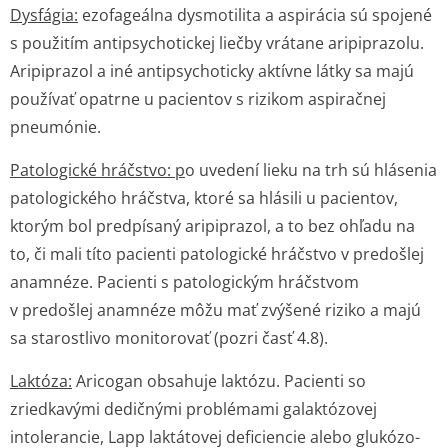
Dysfágia:
ezofageálna dysmotilita a aspirácia sú spojené
s použitím antipsychotickej liečby vrátane aripiprazolu.
Aripiprazol a iné antipsychoticky aktívne látky sa majú
používať opatrne u pacientov s rizikom aspiračnej
pneumónie.
Patologické hráčstvo: p
o uvedení lieku na trh sú hlásenia
patologického hráčstva, ktoré sa hlásili u pacientov,
ktorým bol predpísaný aripiprazol, a to bez ohľadu na
to, či mali títo pacienti patologické hráčstvo v predošlej
anamnéze. Pacienti s patologickým hráčstvom
v predošlej anamnéze môžu mať zvýšené riziko a majú
sa starostlivo monitorovať (pozri časť 4.8).
Laktóza:
Aricogan obsahuje laktózu. Pacienti so
zriedkavými dedičnými problémami galaktózovej
intolerancie, Lapp laktátovej deficiencie alebo glukózo-