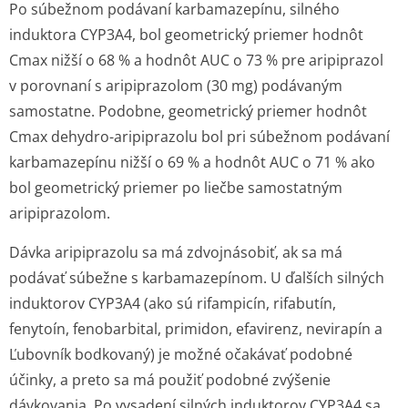
Po súbežnom podávaní karbamazepínu, silného
induktora CYP3A4, bol geometrický priemer hodnôt
Cmax nižší o 68 % a hodnôt AUC o 73 % pre aripiprazol
v porovnaní s aripiprazolom (30 mg) podávaným
samostatne. Podobne, geometrický priemer hodnôt
Cmax dehydro-aripiprazolu bol pri súbežnom podávaní
karbamazepínu nižší o 69 % a hodnôt AUC o 71 % ako
bol geometrický priemer po liečbe samostatným
aripiprazolom.
Dávka aripiprazolu sa má zdvojnásobiť, ak sa má
podávať súbežne s karbamazepínom. U ďalších silných
induktorov CYP3A4 (ako sú rifampicín, rifabutín,
fenytoín, fenobarbital, primidon, efavirenz, nevirapín a
Ľubovník bodkovaný) je možné očakávať podobné
účinky, a preto sa má použiť podobné zvýšenie
dávkovania. Po vysadení silných induktorov CYP3A4 sa