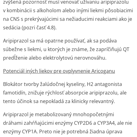
zvýšená pozornosť musí venovať užívaniu aripiprazolu
v kombinácii s alkoholom alebo inými liekmi pôsobiacimi
na CNS s prekrývajúcimi sa nežiaducimi reakciami ako je
sedácia (pozri časť 4.8).
Aripiprazol sa má opatrne používať, ak sa podáva
súbežne s liekmi, u ktorých je známe, že zapríčiňujú QT
predĺženie alebo elektrolytovú nerovnováhu.
Potenciál iných liekov pre ovplyvnenie Aricoganu
Blokátor tvorby žalúdočnej kyseliny, H2 antagonista
famotidín, znižuje rýchlosť absorpcie aripiprazolu, ale
tento účinok sa nepokladá za klinicky relevantný.
Aripiprazol je metabolizovaný mnohopočetnými
dráhami zahŕňajúcimi enzýmy CYP2D6 a CYP3A4, ale nie
enzýmy CYP1A. Preto nie je potrebná žiadna úprava