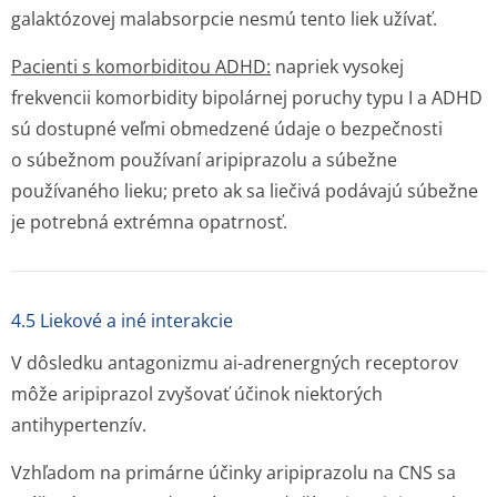
galaktózovej malabsorpcie nesmú tento liek užívať.
Pacienti s komorbiditou ADHD:
napriek vysokej
frekvencii komorbidity bipolárnej poruchy typu I a ADHD
sú dostupné veľmi obmedzené údaje o bezpečnosti
o súbežnom používaní aripiprazolu a súbežne
používaného lieku; preto ak sa liečivá podávajú súbežne
je potrebná extrémna opatrnosť.
4.5 Liekové a iné interakcie
V dôsledku antagonizmu ai-adrenergných receptorov
môže aripiprazol zvyšovať účinok niektorých
antihypertenzív.
Vzhľadom na primárne účinky aripiprazolu na CNS sa