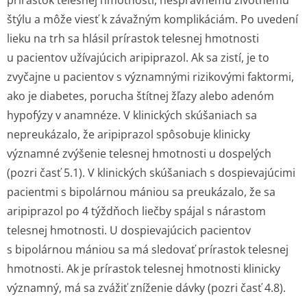
prírastok telesnej hmotnosti, nesprávnemu životnému
štýlu a môže viesť k závažným komplikáciám. Po uvedení
lieku na trh sa hlásil prírastok telesnej hmotnosti
u pacientov užívajúcich aripiprazol. Ak sa zistí, je to
zvyčajne u pacientov s významnými rizikovými faktormi,
ako je diabetes, porucha štítnej žľazy alebo adenóm
hypofýzy v anamnéze. V klinických skúšaniach sa
nepreukázalo, že aripiprazol spôsobuje klinicky
významné zvýšenie telesnej hmotnosti u dospelých
(pozri časť 5.1). V klinických skúšaniach s dospievajúcimi
pacientmi s bipolárnou mániou sa preukázalo, že sa
aripiprazol po 4 týždňoch liečby spájal s nárastom
telesnej hmotnosti. U dospievajúcich pacientov
s bipolárnou mániou sa má sledovať prírastok telesnej
hmotnosti. Ak je prírastok telesnej hmotnosti klinicky
významný, má sa zvážiť zníženie dávky (pozri časť 4.8).