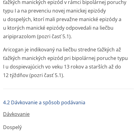
ťažkých manických epizód v rámci bipolárnej poruchy
typu I a na prevenciu novej manickej epizódy
u dospelých, ktorí mali prevažne manické epizódy a
u ktorých manické epizódy odpovedali na liečbu
aripiprazolom (pozri časť 5.1).
Aricogan je indikovaný na liečbu stredne ťažkých až
ťažkých manických epizód pri bipolárnej poruche typu
I u dospievajúcich vo veku 13 rokov a starších až do
12 týždňov (pozri časť 5.1).
4.2 Dávkovanie a spôsob podávania
Dávkovanie
Dospelý