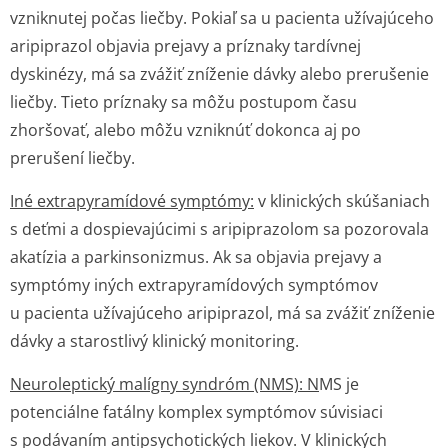
vzniknutej počas liečby. Pokiaľ sa u pacienta užívajúceho
aripiprazol objavia prejavy a príznaky tardívnej
dyskinézy, má sa zvážiť zníženie dávky alebo prerušenie
liečby. Tieto príznaky sa môžu postupom času
zhoršovať, alebo môžu vzniknúť dokonca aj po
prerušení liečby.
Iné extrapyramídové symptómy:
v klinických skúšaniach
s deťmi a dospievajúcimi s aripiprazolom sa pozorovala
akatízia a parkinsonizmus. Ak sa objavia prejavy a
symptómy iných extrapyramídových symptómov
u pacienta užívajúceho aripiprazol, má sa zvážiť zníženie
dávky a starostlivý klinický monitoring.
Neuroleptický malígny syndróm (NMS): N
MS je
potenciálne fatálny komplex symptómov súvisiaci
s podávaním antipsychotických liekov. V klinických