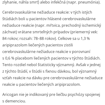
zlyhanie, náhla smrť) alebo infekčná (napr. pneumónia).
Cerebrovaskulárne nežiaduce reakcie:
v tých istých
štúdiách boli u pacientov hlásené cerebrovaskulárne
nežiaduce reakcie (napr. mŕtvica, prechodný ischemický
záchvat) vrátane smrteľných prípadov (priemerný vek:
84 rokov; rozsah: 78–88 rokov). Celkove sa u 1,3 %
aripiprazolom liečených pacientov zistili
cerebrovaskulárne nežiaduce reakcie v porovnaní
s 0,6 % placebom liečených pacientov v týchto štúdiách.
Tento rozdiel nebol štatisticky významný. Avšak v jednej
z týchto štúdií, v štúdii s fixnou dávkou, bol významný
vzťah reakcie na dávku pre cerebrovaskulárne nežiaduce
reakcie u pacientov liečených aripiprazolom.
Aricogan nie je indikovaný pre liečbu psychózy spojenej
s demenciou.