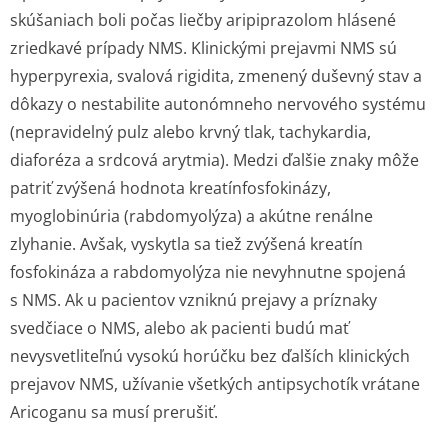
skúšaniach boli počas liečby aripiprazolom hlásené
zriedkavé prípady NMS. Klinickými prejavmi NMS sú
hyperpyrexia, svalová rigidita, zmenený duševný stav a
dôkazy o nestabilite autonómneho nervového systému
(nepravidelný pulz alebo krvný tlak, tachykardia,
diaforéza a srdcová arytmia). Medzi ďalšie znaky môže
patriť zvýšená hodnota kreatínfosfokinázy,
myoglobinúria (rabdomyolýza) a akútne renálne
zlyhanie. Avšak, vyskytla sa tiež zvýšená kreatín
fosfokináza a rabdomyolýza nie nevyhnutne spojená
s NMS. Ak u pacientov vzniknú prejavy a príznaky
svedčiace o NMS, alebo ak pacienti budú mať
nevysvetliteľnú vysokú horúčku bez ďalších klinických
prejavov NMS, užívanie všetkých antipsychotík vrátane
Aricoganu sa musí prerušiť.