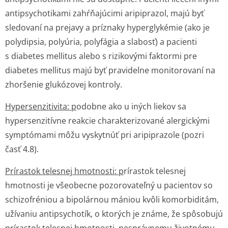
antipsychotikami zahŕňajúcimi aripiprazol, majú byť
sledovaní na prejavy a príznaky hyperglykémie (ako je
polydipsia, polyúria, polyfágia a slabosť) a pacienti
s diabetes mellitus alebo s rizikovými faktormi pre
diabetes mellitus majú byť pravidelne monitorovaní na
zhoršenie glukózovej kontroly.
Hypersenzitivita: p
odobne ako u iných liekov sa
hypersenzitívne reakcie charakterizované alergickými
symptómami môžu vyskytnúť pri aripiprazole (pozri
časť 4.8).
Prírastok telesnej hmotnosti: p
rírastok telesnej
hmotnosti je všeobecne pozorovateľný u pacientov so
schizofréniou a bipolárnou mániou kvôli komorbiditám,
užívaniu antipsychotík, o ktorých je známe, že spôsobujú