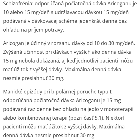
Schizofrénia
: odporúčaná počiatočná dávka Aricoganu je
10 alebo 15 mg/deň s udržiavacou dávkou 15 mg/deň
podávaná v dávkovacej schéme jedenkrát denne bez
ohľadu na príjem potravy.
Aricogan je účinný v rozsahu dávky od 10 do 30 mg/deň.
Zvýšená účinnosť pri dávkach vyšších ako denná dávka
15 mg nebola dokázaná, aj keď jednotliví pacienti môžu
mať úžitok z vyššej dávky. Maximálna denná dávka
nesmie presiahnuť 30 mg.
Manické epizódy pri bipolárnej poruche typu I
:
odporúčaná počiatočná dávka Aricoganu je 15 mg
podávaná raz denne bez ohľadu na jedlo v monoterapii
alebo kombinovanej terapii (pozri časť 5.1). Niektorí
pacienti môžu mať úžitok z vyššej dávky. Maximálna
denná dávka nesmie presiahnuť 30 mg.