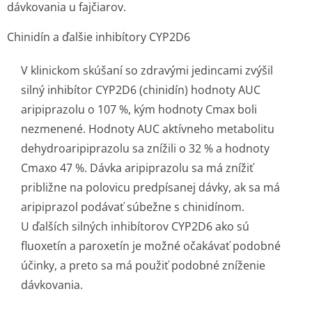
dávkovania u fajčiarov.
Chinidín a ďalšie inhibítory CYP2D6
V klinickom skúšaní so zdravými jedincami zvýšil
silný inhibítor CYP2D6 (chinidín) hodnoty AUC
aripiprazolu o 107 %, kým hodnoty Cmax boli
nezmenené. Hodnoty AUC aktívneho metabolitu
dehydroaripiprazolu sa znížili o 32 % a hodnoty
Cmaxo 47 %. Dávka aripiprazolu sa má znížiť
približne na polovicu predpísanej dávky, ak sa má
aripiprazol podávať súbežne s chinidínom.
U ďalších silných inhibítorov CYP2D6 ako sú
fluoxetín a paroxetín je možné očakávať podobné
účinky, a preto sa má použiť podobné zníženie
dávkovania.