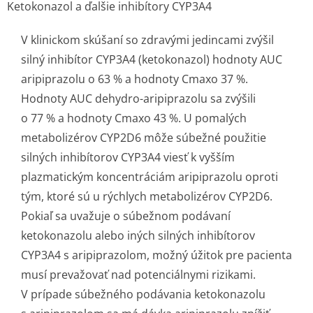
Ketokonazol a ďalšie inhibítory CYP3A4
V klinickom skúšaní so zdravými jedincami zvýšil
silný inhibítor CYP3A4 (ketokonazol) hodnoty AUC
aripiprazolu o 63 % a hodnoty Cmaxo 37 %.
Hodnoty AUC dehydro-aripiprazolu sa zvýšili
o 77 % a hodnoty Cmaxo 43 %. U pomalých
metabolizérov CYP2D6 môže súbežné použitie
silných inhibítorov CYP3A4 viesť k vyšším
plazmatickým koncentráciám aripiprazolu oproti
tým, ktoré sú u rýchlych metabolizérov CYP2D6.
Pokiaľ sa uvažuje o súbežnom podávaní
ketokonazolu alebo iných silných inhibítorov
CYP3A4 s aripiprazolom, možný úžitok pre pacienta
musí prevažovať nad potenciálnymi rizikami.
V prípade súbežného podávania ketokonazolu