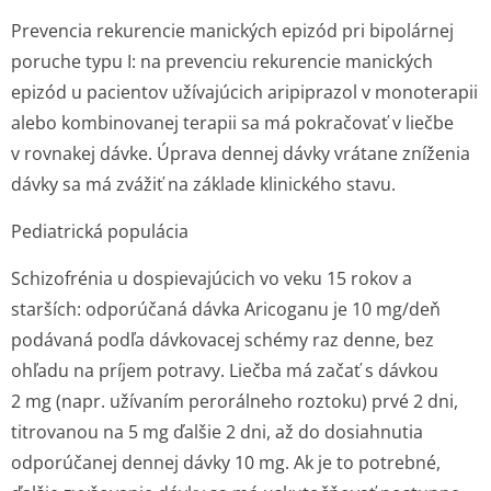
Prevencia rekurencie manických epizód pri bipolárnej
poruche typu I
: na prevenciu rekurencie manických
epizód u pacientov užívajúcich aripiprazol v monoterapii
alebo kombinovanej terapii sa má pokračovať v liečbe
v rovnakej dávke. Úprava dennej dávky vrátane zníženia
dávky sa má zvážiť na základe klinického stavu.
Pediatrická populácia
Schizofrénia u dospievajúcich vo veku 15 rokov a
starších
: odporúčaná dávka Aricoganu je 10 mg/deň
podávaná podľa dávkovacej schémy raz denne, bez
ohľadu na príjem potravy. Liečba má začať s dávkou
2 mg (napr. užívaním perorálneho roztoku) prvé 2 dni,
titrovanou na 5 mg ďalšie 2 dni, až do dosiahnutia
odporúčanej dennej dávky 10 mg. Ak je to potrebné,