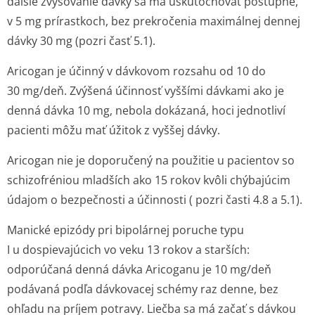
ďalšie zvyšovanie dávky sa má uskutočňovať postupne,
v 5 mg prírastkoch, bez prekročenia maximálnej dennej
dávky 30 mg (pozri časť 5.1).
Aricogan je účinný v dávkovom rozsahu od 10 do
30 mg/deň. Zvýšená účinnosť vyššími dávkami ako je
denná dávka 10 mg, nebola dokázaná, hoci jednotliví
pacienti môžu mať úžitok z vyššej dávky.
Aricogan nie je doporučený na použitie u pacientov so
schizofréniou mladších ako 15 rokov kvôli chýbajúcim
údajom o bezpečnosti a účinnosti ( pozri časti 4.8 a 5.1).
Manické epizódy pri bipolárnej poruche typu
I u dospievajúcich vo veku 13 rokov a starších:
odporúčaná denná dávka Aricoganu je 10 mg/deň
podávaná podľa dávkovacej schémy raz denne, bez
ohľadu na príjem potravy. Liečba sa má začať s dávkou