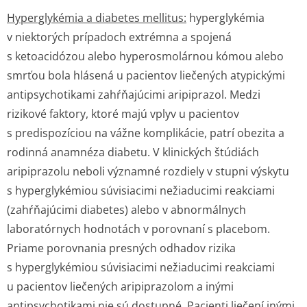
Hyperglykémia a diabetes mellitus:
hyperglykémia
v niektorých prípadoch extrémna a spojená
s ketoacidózou alebo hyperosmolárnou kómou alebo
smrťou bola hlásená u pacientov liečených atypickými
antipsychotikami zahŕňajúcimi aripiprazol. Medzi
rizikové faktory, ktoré majú vplyv u pacientov
s predispozíciou na vážne komplikácie, patrí obezita a
rodinná anamnéza diabetu. V klinických štúdiách
aripiprazolu neboli významné rozdiely v stupni výskytu
s hyperglykémiou súvisiacimi nežiaducimi reakciami
(zahŕňajúcimi diabetes) alebo v abnormálnych
laboratórnych hodnotách v porovnaní s placebom.
Priame porovnania presných odhadov rizika
s hyperglykémiou súvisiacimi nežiaducimi reakciami
u pacientov liečených aripiprazolom a inými
antipsychotikami nie sú dostupné. Pacienti liečení inými