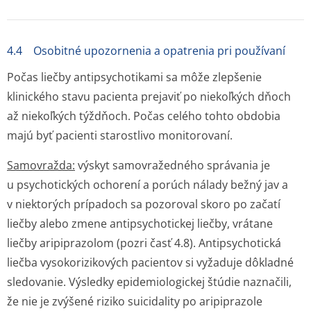
4.4 Osobitné upozornenia a opatrenia pri používaní
Počas liečby antipsychotikami sa môže zlepšenie
klinického stavu pacienta prejaviť po niekoľkých dňoch
až niekoľkých týždňoch. Počas celého tohto obdobia
majú byť pacienti starostlivo monitorovaní.
Samovražda:
výskyt samovražedného správania je
u psychotických ochorení a porúch nálady bežný jav a
v niektorých prípadoch sa pozoroval skoro po začatí
liečby alebo zmene antipsychotickej liečby, vrátane
liečby aripiprazolom (pozri časť 4.8). Antipsychotická
liečba vysokorizikových pacientov si vyžaduje dôkladné
sledovanie. Výsledky epidemiologickej štúdie naznačili,
že nie je zvýšené riziko suicidality po aripiprazole