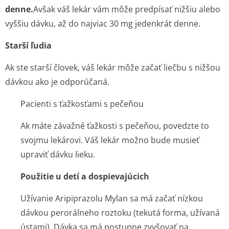
denne.
Avšak váš lekár vám môže predpísať nižšiu alebo
vyššiu dávku, až do najviac 30 mg jedenkrát denne.
Starší ľudia
Ak ste starší človek, váš lekár môže začať liečbu s nižšou
dávkou ako je odporúčaná.
Pacienti s ťažkosťami s pečeňou
Ak máte závažné ťažkosti s pečeňou, povedzte to
svojmu lekárovi. Váš lekár možno bude musieť
upraviť dávku lieku.
Použitie u detí a dospievajúcich
Užívanie Aripiprazolu Mylan sa má začať nízkou
dávkou perorálneho roztoku (tekutá forma, užívaná
ústami). Dávka sa má postupne zvyšovať na