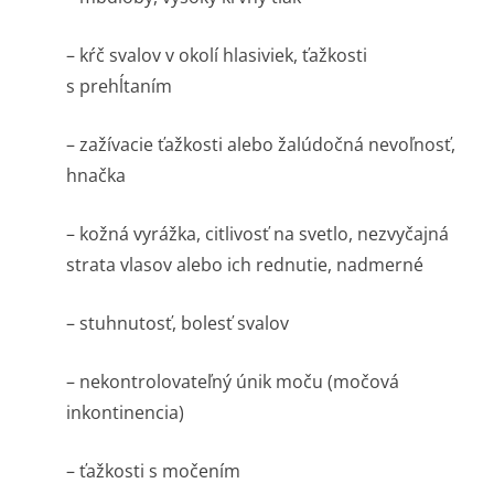
– kŕč svalov v okolí hlasiviek, ťažkosti
s prehĺtaním
– zažívacie ťažkosti alebo žalúdočná nevoľnosť,
hnačka
– kožná vyrážka, citlivosť na svetlo, nezvyčajná
strata vlasov alebo ich rednutie, nadmerné
– stuhnutosť, bolesť svalov
– nekontrolovateľný únik moču (močová
inkontinencia)
– ťažkosti s močením