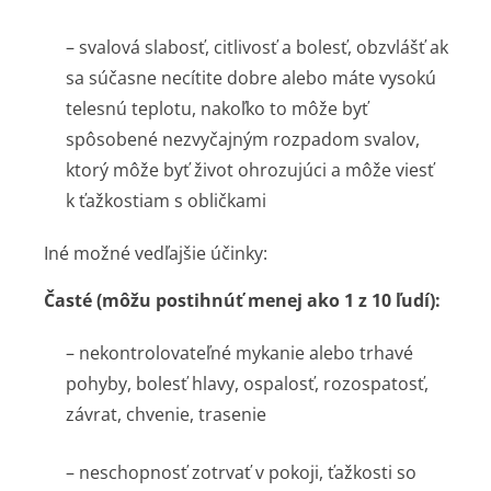
– svalová slabosť, citlivosť a bolesť, obzvlášť ak
sa súčasne necítite dobre alebo máte vysokú
telesnú teplotu, nakoľko to môže byť
spôsobené nezvyčajným rozpadom svalov,
ktorý môže byť život ohrozujúci a môže viesť
k ťažkostiam s obličkami
Iné možné vedľajšie účinky:
Časté (môžu postihnúť menej ako 1 z 10 ľudí):
– nekontrolovateľné mykanie alebo trhavé
pohyby, bolesť hlavy, ospalosť, rozospatosť,
závrat, chvenie, trasenie
– neschopnosť zotrvať v pokoji, ťažkosti so