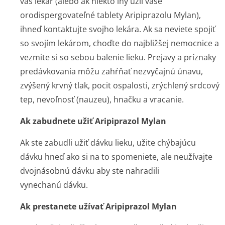
váš lekár (alebo ak niekto iný užil vaše
orodispergovateľné tablety Aripiprazolu Mylan),
ihneď kontaktujte svojho lekára. Ak sa neviete spojiť
so svojím lekárom, choďte do najbližšej nemocnice a
vezmite si so sebou balenie lieku. Prejavy a príznaky
predávkovania môžu zahŕňať nezvyčajnú únavu,
zvýšený krvný tlak, pocit ospalosti, zrýchlený srdcový
tep, nevoľnosť (nauzeu), hnačku a vracanie.
Ak zabudnete užiť Aripiprazol Mylan
Ak ste zabudli užiť dávku lieku, užite chýbajúcu
dávku hneď ako si na to spomeniete, ale neužívajte
dvojnásobnú dávku aby ste nahradili
vynechanú dávku.
Ak prestanete užívať Aripiprazol Mylan