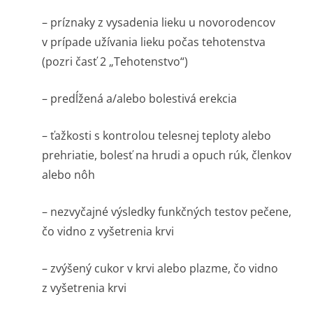
– príznaky z vysadenia lieku u novorodencov
v prípade užívania lieku počas tehotenstva
(pozri časť 2 „Tehotenstvo“)
– predĺžená a/alebo bolestivá erekcia
– ťažkosti s kontrolou telesnej teploty alebo
prehriatie, bolesť na hrudi a opuch rúk, členkov
alebo nôh
– nezvyčajné výsledky funkčných testov pečene,
čo vidno z vyšetrenia krvi
– zvýšený cukor v krvi alebo plazme, čo vidno
z vyšetrenia krvi