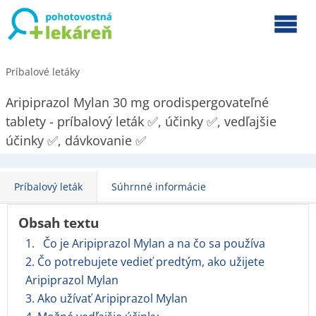
Príbalové letáky
Aripiprazol Mylan 30 mg orodispergovateľné
tablety - príbalový leták ✅, účinky ✅, vedľajšie
účinky ✅, dávkovanie ✅
Príbalový leták
Súhrnné informácie
Obsah textu
1. Čo je Aripiprazol Mylan a na čo sa používa
2. Čo potrebujete vedieť predtým, ako užijete
Aripiprazol Mylan
3. Ako užívať Aripiprazol Mylan