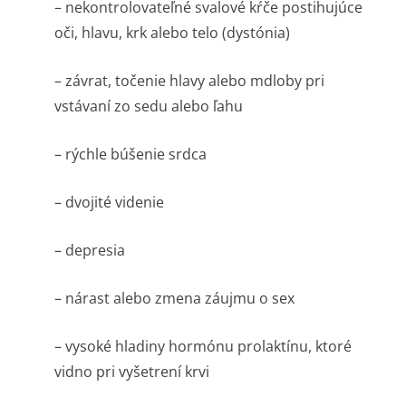
– nekontrolovateľné svalové kŕče postihujúce
oči, hlavu, krk alebo telo (dystónia)
– závrat, točenie hlavy alebo mdloby pri
vstávaní zo sedu alebo ľahu
– rýchle búšenie srdca
– dvojité videnie
– depresia
– nárast alebo zmena záujmu o sex
– vysoké hladiny hormónu prolaktínu, ktoré
vidno pri vyšetrení krvi