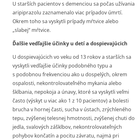
U starších pacientov s demenciou sa počas užívania
aripiprazolu zaznamenalo viac prípadov úmrtí.
Okrem toho sa vyskytli prípady mŕtvice alebo
„slabej“ mŕtvice.
Ďalšie vedľajšie účinky u detí a dospievajúcich
U dospievajúcich vo veku od 13 rokov a starších sa
vyskytli vedľajšie účinky podobného typu a
s podobnou frekvenciou ako u dospelých, okrem
ospalosti, nekontrolovateľného mykania alebo
šklbania, nepokoja a únavy, ktoré sa vyskytli veľmi
často (výskyt u viac ako 1 z 10 pacientov) a bolesti
brucha v hornej časti, sucha v ústach, zrýchleného
tepu, zvýšenej telesnej hmotnosti, zvýšenej chuti do
jedla, svalových zášklbov, nekontrolovateľných
pohybov končatín a pocitu závratu, najmä pri