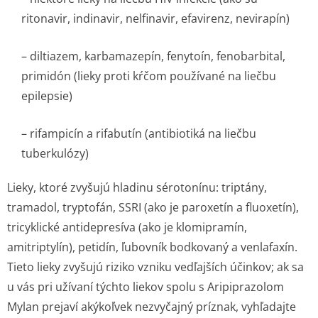
ritonavir, indinavir, nelfinavir, efavirenz, nevirapín)
– diltiazem, karbamazepín, fenytoín, fenobarbital,
primidón (lieky proti kŕčom používané na liečbu
epilepsie)
– rifampicín a rifabutín (antibiotiká na liečbu
tuberkulózy)
Lieky, ktoré zvyšujú hladinu sérotonínu: triptány,
tramadol, tryptofán, SSRI (ako je paroxetín a fluoxetín),
tricyklické antidepresíva (ako je klomipramín,
amitriptylín), petidín, ľubovník bodkovaný a venlafaxín.
Tieto lieky zvyšujú riziko vzniku vedľajších účinkov; ak sa
u vás pri užívaní týchto liekov spolu s Aripiprazolom
Mylan prejaví akýkoľvek nezvyčajný príznak, vyhľadajte