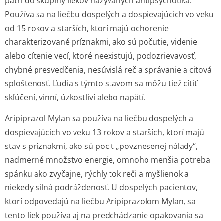
patrí do skupiny liekov nazývaných antipsychotiká.
Používa sa na liečbu dospelých a dospievajúcich vo veku
od 15 rokov a starších, ktorí majú ochorenie
charakterizované príznakmi, ako sú počutie, videnie
alebo cítenie vecí, ktoré neexistujú, podozrievavosť,
chybné presvedčenia, nesúvislá reč a správanie a citová
sploštenosť. Ľudia s týmto stavom sa môžu tiež cítiť
skľúčení, vinní, úzkostliví alebo napätí.
Aripiprazol Mylan sa používa na liečbu dospelých a
dospievajúcich vo veku 13 rokov a starších, ktorí majú
stav s príznakmi, ako sú pocit „povznesenej nálady“,
nadmerné množstvo energie, omnoho menšia potreba
spánku ako zvyčajne, rýchly tok reči a myšlienok a
niekedy silná podráždenosť. U dospelých pacientov,
ktorí odpovedajú na liečbu Aripiprazolom Mylan, sa
tento liek používa aj na predchádzanie opakovania sa