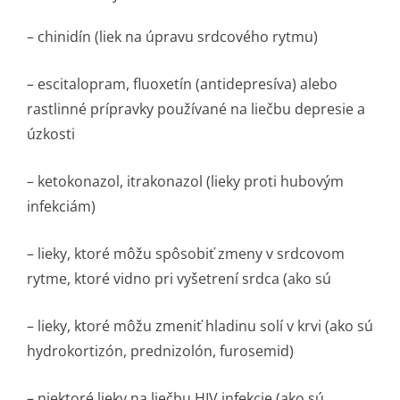
– chinidín (liek na úpravu srdcového rytmu)
– escitalopram, fluoxetín (antidepresíva) alebo
rastlinné prípravky používané na liečbu depresie a
úzkosti
– ketokonazol, itrakonazol (lieky proti hubovým
infekciám)
– lieky, ktoré môžu spôsobiť zmeny v srdcovom
rytme, ktoré vidno pri vyšetrení srdca (ako sú
– lieky, ktoré môžu zmeniť hladinu solí v krvi (ako sú
hydrokortizón, prednizolón, furosemid)
– niektoré lieky na liečbu HIV infekcie (ako sú