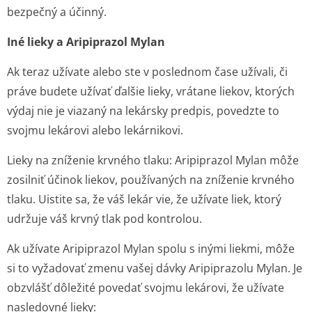
bezpečný a účinný.
Iné lieky a Aripiprazol Mylan
Ak teraz užívate alebo ste v poslednom čase užívali, či
práve budete užívať ďalšie lieky, vrátane liekov, ktorých
výdaj nie je viazaný na lekársky predpis, povedzte to
svojmu lekárovi alebo lekárnikovi.
Lieky na zníženie krvného tlaku: Aripiprazol Mylan môže
zosilniť účinok liekov, používaných na zníženie krvného
tlaku. Uistite sa, že váš lekár vie, že užívate liek, ktorý
udržuje váš krvný tlak pod kontrolou.
Ak užívate Aripiprazol Mylan spolu s inými liekmi, môže
si to vyžadovať zmenu vašej dávky Aripiprazolu Mylan. Je
obzvlášť dôležité povedať svojmu lekárovi, že užívate
nasledovné lieky: