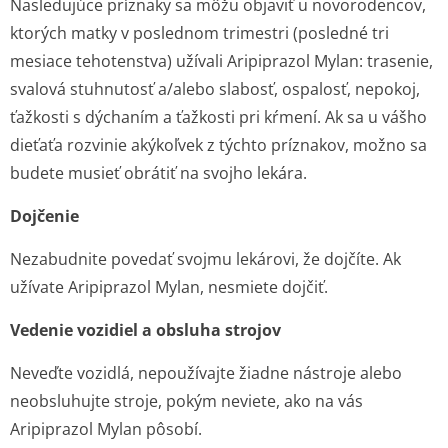
Nasledujúce príznaky sa môžu objaviť u novorodencov,
ktorých matky v poslednom trimestri (posledné tri
mesiace tehotenstva) užívali Aripiprazol Mylan: trasenie,
svalová stuhnutosť a/alebo slabosť, ospalosť, nepokoj,
ťažkosti s dýchaním a ťažkosti pri kŕmení. Ak sa u vášho
dieťaťa rozvinie akýkoľvek z týchto príznakov, možno sa
budete musieť obrátiť na svojho lekára.
Dojčenie
Nezabudnite povedať svojmu lekárovi, že dojčíte. Ak
užívate Aripiprazol Mylan, nesmiete dojčiť.
Vedenie vozidiel a obsluha strojov
Neveďte vozidlá, nepoužívajte žiadne nástroje alebo
neobsluhujte stroje, pokým neviete, ako na vás
Aripiprazol Mylan pôsobí.