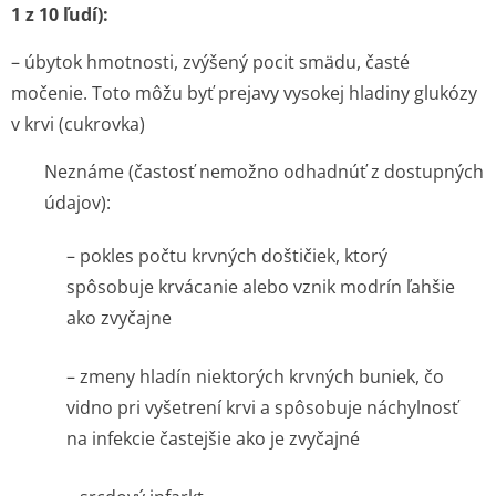
1 z 10 ľudí):
– úbytok hmotnosti, zvýšený pocit smädu, časté
močenie. Toto môžu byť prejavy vysokej hladiny glukózy
v krvi (cukrovka)
Neznáme (častosť nemožno odhadnúť z dostupných
údajov):
– pokles počtu krvných doštičiek, ktorý
spôsobuje krvácanie alebo vznik modrín ľahšie
ako zvyčajne
– zmeny hladín niektorých krvných buniek, čo
vidno pri vyšetrení krvi a spôsobuje náchylnosť
na infekcie častejšie ako je zvyčajné