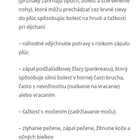
(príznaky zahŕňajú opuch, bolesť a sčervenenie
nohy), ktoré môžu prechádzať cez krvné cievy
do pľúc spôsobujúc bolesť na hrudi a ťažkosti
pri dýchaní
– náhodné vdýchnutie potravy s rizikom zápalu
pľúc
– zápal podžalúdkovej žľazy (pankreasu), ktorý
spôsobuje silnú bolesť v hornej časti brucha,
často s nevoľnosťou (nutkanie na vracanie)
alebo vracaním
– ťažkosť s močením (zadržiavanie moču)
– zlyhanie pečene, zápal pečene, žltnutie kože a
očných bielkov