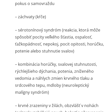
pokus o samovraždu
– záchvaty (kŕče)
– sérotonínový syndróm (reakcia, ktorá môže
spôsobiť pocity veľkého šťastia, ospalosť,
ťažkopádnosť, nepokoj, pocit opitosti, horúčku,
potenie alebo stuhnutie svalov)
– kombinácia horúčky, svalovej stuhnutosti,
rýchlejšieho dýchania, potenia, zníženého
vedomia a náhlych zmien krvného tlaku a
srdcového tepu, mdloby (neuroleptický
malígny syndróm)
– krvné zrazeniny v žilách, obzvlášť v nohách