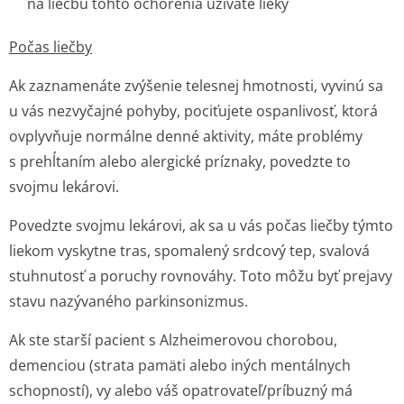
na liečbu tohto ochorenia užívate lieky
Počas liečby
Ak zaznamenáte zvýšenie telesnej hmotnosti, vyvinú sa
u vás nezvyčajné pohyby, pociťujete ospanlivosť, ktorá
ovplyvňuje normálne denné aktivity, máte problémy
s prehĺtaním alebo alergické príznaky, povedzte to
svojmu lekárovi.
Povedzte svojmu lekárovi, ak sa u vás počas liečby týmto
liekom vyskytne tras, spomalený srdcový tep, svalová
stuhnutosť a poruchy rovnováhy. Toto môžu byť prejavy
stavu nazývaného parkinsonizmus.
Ak ste starší pacient s Alzheimerovou chorobou,
demenciou (strata pamäti alebo iných mentálnych
schopností), vy alebo váš opatrovateľ/prí­buzný má