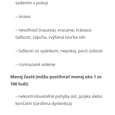
sedením v pokoji
– únava
– nevoľnosť (nauzea), vracanie, tráviace
ťažkosti, zápcha, zvýšená tvorba slín
– ťažkosti so spánkom, nepokoj, pocit úzkosti
– rozmazané videnie
Menej časté (môžu postihnúť menej ako 1 zo
100 ľudí):
– nekontrolovateľné pohyby úst, jazyka alebo
končatín (tardívna dyskinéza)