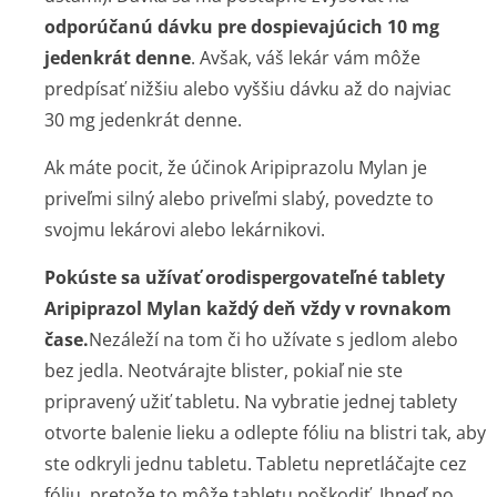
odporúčanú dávku pre dospievajúcich 10 mg
jedenkrát denne
. Avšak, váš lekár vám môže
predpísať nižšiu alebo vyššiu dávku až do najviac
30 mg jedenkrát denne.
Ak máte pocit, že účinok Aripiprazolu Mylan je
priveľmi silný alebo priveľmi slabý, povedzte to
svojmu lekárovi alebo lekárnikovi.
Pokúste sa užívať orodispergovateľné tablety
Aripiprazol Mylan každý deň vždy v rovnakom
čase.
Nezáleží na tom či ho užívate s jedlom alebo
bez jedla. Neotvárajte blister, pokiaľ nie ste
pripravený užiť tabletu. Na vybratie jednej tablety
otvorte balenie lieku a odlepte fóliu na blistri tak, aby
ste odkryli jednu tabletu. Tabletu nepretláčajte cez
fóliu, pretože to môže tabletu poškodiť. Ihneď po