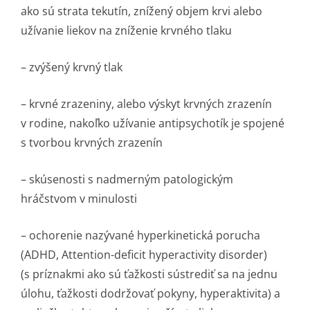
ako sú strata tekutín, znížený objem krvi alebo
užívanie liekov na zníženie krvného tlaku
– zvýšený krvný tlak
– krvné zrazeniny, alebo výskyt krvných zrazenín
v rodine, nakoľko užívanie antipsychotík je spojené
s tvorbou krvných zrazenín
– skúsenosti s nadmerným patologickým
hráčstvom v minulosti
– ochorenie nazývané hyperkinetická porucha
(ADHD, Attention-deficit hyperactivity disorder)
(s príznakmi ako sú ťažkosti sústrediť sa na jednu
úlohu, ťažkosti dodržovať pokyny, hyperaktivita) a