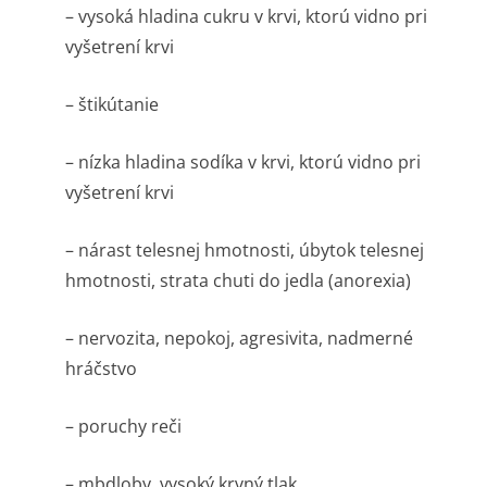
– vysoká hladina cukru v krvi, ktorú vidno pri
vyšetrení krvi
– štikútanie
– nízka hladina sodíka v krvi, ktorú vidno pri
vyšetrení krvi
– nárast telesnej hmotnosti, úbytok telesnej
hmotnosti, strata chuti do jedla (anorexia)
– nervozita, nepokoj, agresivita, nadmerné
hráčstvo
– poruchy reči
– mbdloby, vysoký krvný tlak