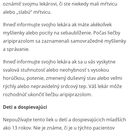
oznámiť svojmu lekárovi, či ste niekedy mali mŕtvicu
alebo „slabú“ mŕtvicu.
Ihneď informujte svojho lekára ak máte akékoľvek
myšlienky alebo pocity na sebaublíženie. Počas liečby
aripiprazolom sa zaznamenali samovražedné myšlienky
a správanie.
Ihneď informujte svojho lekára ak sa u vás vyskytne
svalová stuhnutosť alebo neohybnosť s vysokou
horúčkou, potenie, zmenený duševný stav alebo veľmi
rýchly alebo nepravidelný srdcový tep. Váš lekár môže
rozhodnúť ukončiť liečbu aripiprazolom.
Deti a dospievajúci
Nepoužívajte tento liek u detí a dospievajúcich mladších
ako 13 rokov. Nie je známe, či je u týchto pacientov