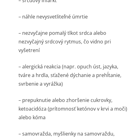
– srcdový infarkt
– náhle nevysvetliteľné úmrtie
– nezvyčajne pomalý tlkot srdca alebo
nezvyčajný srdcový rytmus, čo vidno pri
vyšetrení
– alergická reakcia (napr. opuch úst, jazyka,
tváre a hrdla, sťažené dýchanie a prehĺtanie,
svrbenie a vyrážka)
– prepuknutie alebo zhoršenie cukrovky,
ketoacidóza (prítomnosť ketónov v krvi a moči)
alebo kóma
– samovražda, myšlienky na samovraždu,