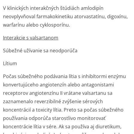
V klinických interakčných štúdiách amlodipín
neovplyvňoval farmakokinetiku atorvastatínu, digoxínu,
warfarínu alebo cyklosporínu.
Interakcie s valsartanom
Súbežné užívanie sa neodporúča
Lítium
Počas súbežného podávania lítia s inhibítormi enzýmu
konvertujúceho angiotenzín alebo antagonistami
receptorov angiotenzínu II vrátane valsartanu sa
zaznamenalo reverzibilné zvýšenie sérových
koncentrácií a toxicity lítia. Preto sa počas súbežného
používania odporúča starostlivo monitorovať
koncentrácie lítia v sére. Ak sa používa aj diuretikum,