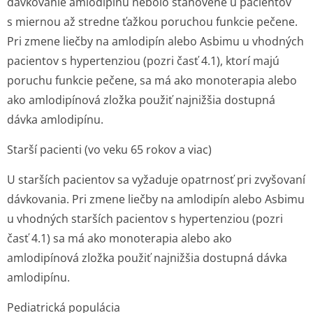
dávkovanie amlodipínu nebolo stanovené u pacientov
s miernou až stredne ťažkou poruchou funkcie pečene.
Pri zmene liečby na amlodipín alebo Asbimu u vhodných
pacientov s hypertenziou (pozri časť 4.1), ktorí majú
poruchu funkcie pečene, sa má ako monoterapia alebo
ako amlodipínová zložka použiť najnižšia dostupná
dávka amlodipínu.
Starší pacienti (vo veku 65 rokov a viac)
U starších pacientov sa vyžaduje opatrnosť pri zvyšovaní
dávkovania. Pri zmene liečby na amlodipín alebo Asbimu
u vhodných starších pacientov s hypertenziou (pozri
časť 4.1) sa má ako monoterapia alebo ako
amlodipínová zložka použiť najnižšia dostupná dávka
amlodipínu.
Pediatrická populácia