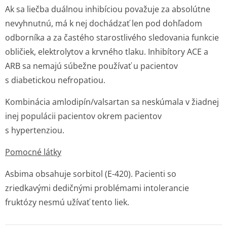
Ak sa liečba duálnou inhibíciou považuje za absolútne
nevyhnutnú, má k nej dochádzať len pod dohľadom
odborníka a za častého starostlivého sledovania funkcie
obličiek, elektrolytov a krvného tlaku. Inhibítory ACE a
ARB sa nemajú súbežne používať u pacientov
s diabetickou nefropatiou.
Kombinácia amlodipín/valsartan sa neskúmala v žiadnej
inej populácii pacientov okrem pacientov
s hypertenziou.
Pomocné látky
Asbima obsahuje sorbitol (E-420). Pacienti so
zriedkavými dedičnými problémami intolerancie
fruktózy nesmú užívať tento liek.