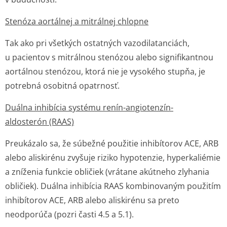
Stenóza aortálnej a mitrálnej chlopne
Tak ako pri všetkých ostatných vazodilatanciách,
u pacientov s mitrálnou stenózou alebo signifikantnou
aortálnou stenózou, ktorá nie je vysokého stupňa, je
potrebná osobitná opatrnosť.
Duálna inhibícia systému renín-angiotenzín-
aldosterón (RAAS)
Preukázalo sa, že súbežné použitie inhibítorov ACE, ARB
alebo aliskirénu zvyšuje riziko hypotenzie, hyperkaliémie
a zníženia funkcie obličiek (vrátane akútneho zlyhania
obličiek). Duálna inhibícia RAAS kombinovaným použitím
inhibítorov ACE, ARB alebo aliskirénu sa preto
neodporúča (pozri časti 4.5 a 5.1).