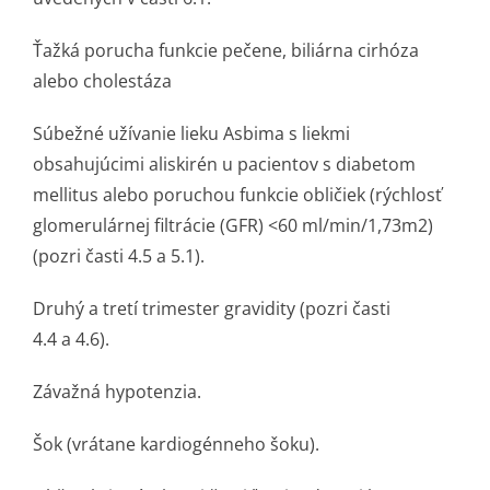
Ťažká porucha funkcie pečene, biliárna cirhóza
alebo cholestáza
Súbežné užívanie lieku Asbima s liekmi
obsahujúcimi aliskirén u pacientov s diabetom
mellitus alebo poruchou funkcie obličiek (rýchlosť
glomerulárnej filtrácie (GFR) <60 ml/min/1,73m2)
(pozri časti 4.5 a 5.1).
Druhý a tretí trimester gravidity (pozri časti
4.4 a 4.6).
Závažná hypotenzia.
Šok (vrátane kardiogénneho šoku).