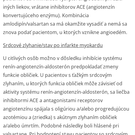
iných liekov, vrátane inhibítorov ACE (angiotenzín
konvertujúceho enzýmu). Kombinácia
amlodipín/valsartan sa má okamžite vysadiť a nemá sa
znova podať pacientom, u ktorých vznikne angioedém.
Srdcové zlyhanie/stav po infarkte myokardu
U citlivých osôb možno v dôsledku inhibície systému
renín-angiotenzín-aldosterón predpokladať zmeny
funkcie obličiek. U pacientov s ťažkým srdcovým
zlyhaním, u ktorých funkcia obličiek môže závisieť od
aktivity systému renín-angiotenzín-aldosterón, sa liečba
inhibítormi ACE a antagonistami receptorov
angiotenzínu spájala s oligúriou a/alebo progredujúcou
azotémiou a (zriedka) s akútnym zlyhaním obličiek
a/alebo úmrtím. Podobné následky boli hlásené pri
valsartane. Pri hodnotení stavu pacientov so srdcovým