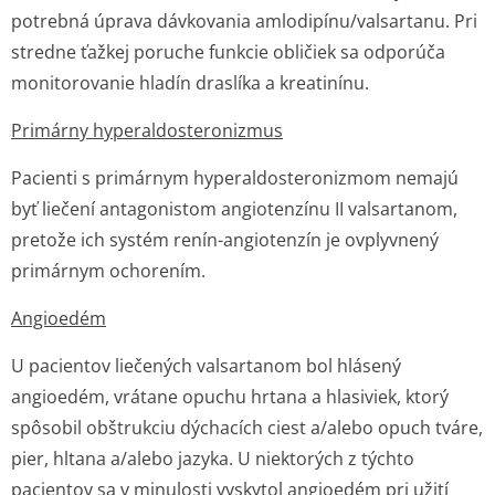
potrebná úprava dávkovania amlodipínu/val­sartanu. Pri
stredne ťažkej poruche funkcie obličiek sa odporúča
monitorovanie hladín draslíka a kreatinínu.
Primárny hyperaldostero­nizmus
Pacienti s primárnym hyperaldostero­nizmom nemajú
byť liečení antagonistom angiotenzínu II valsartanom,
pretože ich systém renín-angiotenzín je ovplyvnený
primárnym ochorením.
Angioedém
U pacientov liečených valsartanom bol hlásený
angioedém, vrátane opuchu hrtana a hlasiviek, ktorý
spôsobil obštrukciu dýchacích ciest a/alebo opuch tváre,
pier, hltana a/alebo jazyka. U niektorých z týchto
pacientov sa v minulosti vyskytol angioedém pri užití