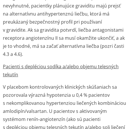
nevyhnutné, pacientky plánujúce graviditu majú prejsť
na alternatívnu antihypertenznú liečbu, ktorá má
preukázaný bezpečnostný profil pri používaní
v gravidite. Ak sa gravidita potvrdí, liečba antagonistami
receptora angiotenzínu II sa musí okamžite ukončiť, a ak
je to vhodné, má sa začať alternatívna liečba (pozri časti
4.3 a 4.6).
Pacienti s depléciou sodíka a/alebo objemu telesných
tekutín
V placebom kontrolovaných klinických skúšaniach sa
pozorovala výrazná hypotenzia u 0,4 % pacientov
s nekomplikovanou hypertenziou liečených kombináciou
amlodipín/val­sartan. U pacientov s aktivovaným
systémom renín-angiotenzín (ako sú pacienti
s depléciou objemu telesných tekutín a/alebo soli liečení