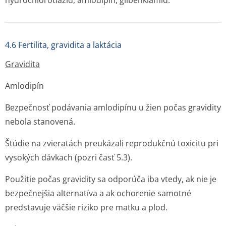
hydrochlorotiazid, amlodipín, glibenklamid.
4.6 Fertilita, gravidita a laktácia
Gravidita
Amlodipín
Bezpečnosť podávania amlodipínu u žien počas gravidity
nebola stanovená.
Štúdie na zvieratách preukázali reprodukčnú toxicitu pri
vysokých dávkach (pozri časť 5.3).
Použitie počas gravidity sa odporúča iba vtedy, ak nie je
bezpečnejšia alternatíva a ak ochorenie samotné
predstavuje väčšie riziko pre matku a plod.