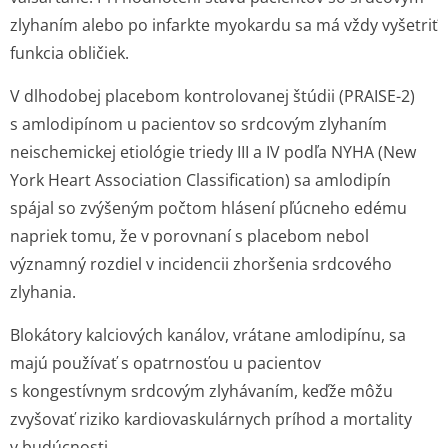
zlyhaním alebo po infarkte myokardu sa má vždy vyšetriť
funkcia obličiek.
V dlhodobej placebom kontrolovanej štúdii (PRAISE-2)
s amlodipínom u pacientov so srdcovým zlyhaním
neischemickej etiológie triedy III a IV podľa NYHA (New
York Heart Association Classification) sa amlodipín
spájal so zvýšeným počtom hlásení pľúcneho edému
napriek tomu, že v porovnaní s placebom nebol
významný rozdiel v incidencii zhoršenia srdcového
zlyhania.
Blokátory kalciových kanálov, vrátane amlodipínu, sa
majú používať s opatrnosťou u pacientov
s kongestívnym srdcovým zlyhávaním, keďže môžu
zvyšovať riziko kardiovaskulárnych príhod a mortality
v budúcnosti.