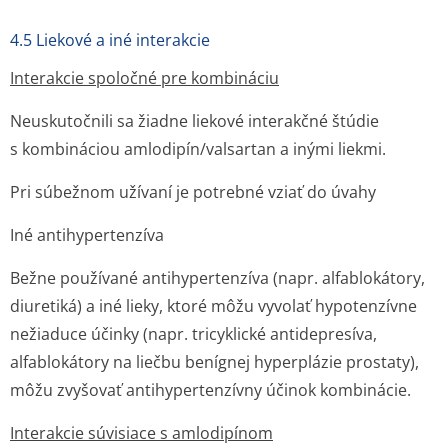
4.5 Liekové a iné interakcie
Interakcie spoločné pre kombináciu
Neuskutočnili sa žiadne liekové interakčné štúdie
s kombináciou amlodipín/valsartan a inými liekmi.
Pri súbežnom užívaní je potrebné vziať do úvahy
Iné antihypertenzíva
Bežne používané antihypertenzíva (napr. alfablokátory,
diuretiká) a iné lieky, ktoré môžu vyvolať hypotenzívne
nežiaduce účinky (napr. tricyklické antidepresíva,
alfablokátory na liečbu benígnej hyperplázie prostaty),
môžu zvyšovať antihypertenzívny účinok kombinácie.
Interakcie súvisiace s amlodipínom