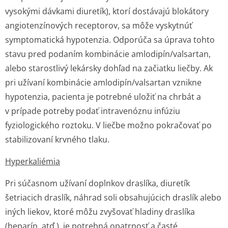
vysokými dávkami diuretík), ktorí dostávajú blokátory
angiotenzínových receptorov, sa môže vyskytnúť
symptomatická hypotenzia. Odporúča sa úprava tohto
stavu pred podaním kombinácie amlodipín/val­sartan,
alebo starostlivý lekársky dohľad na začiatku liečby. Ak
pri užívaní kombinácie amlodipín/valsartan vznikne
hypotenzia, pacienta je potrebné uložiť na chrbát a
v prípade potreby podať intravenóznu infúziu
fyziologického roztoku. V liečbe možno pokračovať po
stabilizovaní krvného tlaku.
Hyperkaliémia
Pri súčasnom užívaní doplnkov draslíka, diuretík
šetriacich draslík, náhrad soli obsahujúcich draslík alebo
iných liekov, ktoré môžu zvyšovať hladiny draslíka
(heparín, atď.), je potrebná opatrnosť a časté