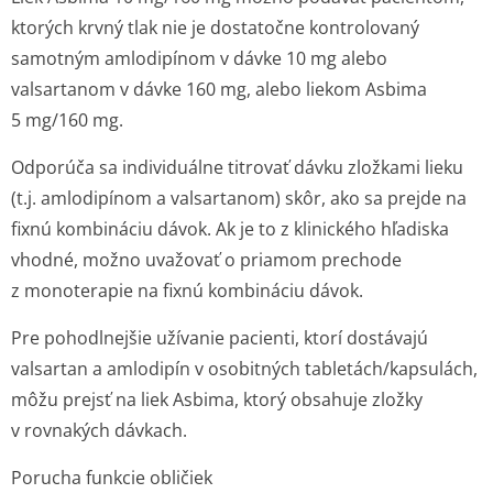
ktorých krvný tlak nie je dostatočne kontrolovaný
samotným amlodipínom v dávke 10 mg alebo
valsartanom v dávke 160 mg, alebo liekom Asbima
5 mg/160 mg.
Odporúča sa individuálne titrovať dávku zložkami lieku
(t.j. amlodipínom a valsartanom) skôr, ako sa prejde na
fixnú kombináciu dávok. Ak je to z klinického hľadiska
vhodné, možno uvažovať o priamom prechode
z monoterapie na fixnú kombináciu dávok.
Pre pohodlnejšie užívanie pacienti, ktorí dostávajú
valsartan a amlodipín v osobitných tabletách/kap­sulách,
môžu prejsť na liek Asbima, ktorý obsahuje zložky
v rovnakých dávkach.
Porucha funkcie obličiek