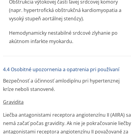
Obštrukcia výtokovej časti ľavej srdcovej komory
(napr. hypertrofická obštrukčná kardiomyopatia a
vysoký stupeň aortálnej stenózy).
Hemodynamicky nestabilné srdcové zlyhanie po
akútnom infarkte myokardu.
4.4 Osobitné upozornenia a opatrenia pri používaní
Bezpečnosť a účinnosť amlodipínu pri hypertenznej
kríze neboli stanovené.
Gravidita
Liečba antagonistami receptora angiotenzínu II (AIIRA) sa
nemá začať počas gravidity. Ak nie je pokračovanie liečby
antagonistami receptora angiotenzínu II považované za