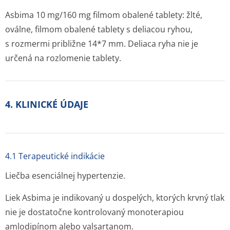
Asbima 10 mg/160 mg filmom obalené tablety: žlté,
oválne, filmom obalené tablety s deliacou ryhou,
s rozmermi približne 14*7 mm. Deliaca ryha nie je
určená na rozlomenie tablety.
4. KLINICKÉ ÚDAJE
4.1 Terapeutické indikácie
Liečba esenciálnej hypertenzie.
Liek Asbima je indikovaný u dospelých, ktorých krvný tlak
nie je dostatočne kontrolovaný monoterapiou
amlodipínom alebo valsartanom.