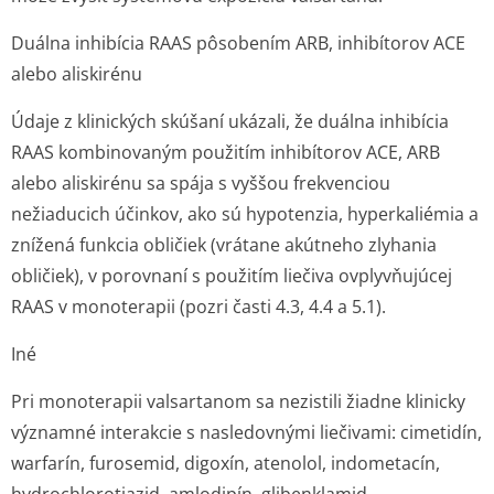
Duálna inhibícia RAAS pôsobením ARB, inhibítorov ACE
alebo aliskirénu
Údaje z klinických skúšaní ukázali, že duálna inhibícia
RAAS kombinovaným použitím inhibítorov ACE, ARB
alebo aliskirénu sa spája s vyššou frekvenciou
nežiaducich účinkov, ako sú hypotenzia, hyperkaliémia a
znížená funkcia obličiek (vrátane akútneho zlyhania
obličiek), v porovnaní s použitím liečiva ovplyvňujúcej
RAAS v monoterapii (pozri časti 4.3, 4.4 a 5.1).
Iné
Pri monoterapii valsartanom sa nezistili žiadne klinicky
významné interakcie s nasledovnými liečivami: cimetidín,
warfarín, furosemid, digoxín, atenolol, indometacín,