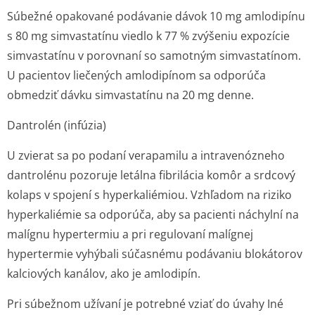
Súbežné opakované podávanie dávok 10 mg amlodipínu
s 80 mg simvastatínu viedlo k 77 % zvýšeniu expozície
simvastatínu v porovnaní so samotným simvastatínom.
U pacientov liečených amlodipínom sa odporúča
obmedziť dávku simvastatínu na 20 mg denne.
Dantrolén (infúzia)
U zvierat sa po podaní verapamilu a intravenózneho
dantrolénu pozoruje letálna fibrilácia komôr a srdcový
kolaps v spojení s hyperkaliémiou. Vzhľadom na riziko
hyperkaliémie sa odporúča, aby sa pacienti náchylní na
malígnu hypertermiu a pri regulovaní malígnej
hypertermie vyhýbali súčasnému podávaniu blokátorov
kalciových kanálov, ako je amlodipín.
Pri súbežnom užívaní je potrebné vziať do úvahy
Iné