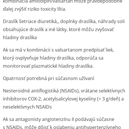
kombinácia amlodipín/valsartan môže pravdepodobne
ďalej zvýšiť riziko toxicity lítia.
Draslík šetriace diuretiká,, doplnky draslíka, náhrady soli
obsahujúce draslík a iné látky, ktoré môžu zvyšovať
hladiny draslíka
Ak sa má v kombinácii s valsartanom predpísať liek,
ktorý ovplyvňuje hladiny draslíka, odporúča sa
monitorovať plazmatické hladiny draslíka.
Opatrnosť potrebná pri súčasnom užívaní
Nesteroidné antiflogistiká (NSAIDs), vrátane selektívnych
inhibítorov COX-2, acetylsalicylovej kyseliny (> 3 g/deň) a
neselektívnych NSA­IDs
Ak sa antagonisty angiotenzínu II podávajú súčasne
s NSAIDs, môže dôjsť k oslabeniu antihypertenzívneho