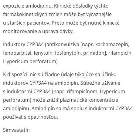
expozície amlodipínu. Klinické dôsledky týchto
farmakokinetických zmien môže byť výraznejšie
u starších pacientov. Preto môže byť nutné klinické
monitorovanie a úprava dávky.
Induktory CYP3A4 (antikonvulzíva [napr. karbamazepín,
fenobarbital, fenytoín, fosfenytoín, primidón], rifampicín,
Hypericum perforatum)
K dispozícii nie sú žiadne údaje týkajúce sa účinku
induktorov CYP3A4 na amlodipín. Súbežné užívanie
s induktormi CYP3A4 (napr. rifampicínom,
Hypericum
perforatum
) môže znížiť plazmatické koncentrácie
amlodipínu. Amlodipín sa má spolu s induktormi CYP3A4
používať s opatrnosťou.
Simvastatín