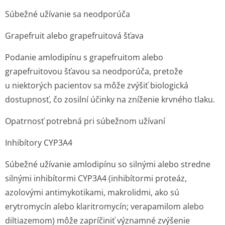
Súbežné užívanie sa neodporúča
Grapefruit alebo grapefruitová šťava
Podanie amlodipínu s grapefruitom alebo
grapefruitovou šťavou sa neodporúča, pretože
u niektorých pacientov sa môže zvýšiť biologická
dostupnosť, čo zosilní účinky na zníženie krvného tlaku.
Opatrnosť potrebná pri súbežnom užívaní
Inhibítory CYP3A4
Súbežné užívanie amlodipínu so silnými alebo stredne
silnými inhibítormi CYP3A4 (inhibítormi proteáz,
azolovými antimykotikami, makrolidmi, ako sú
erytromycín alebo klaritromycín; verapamilom alebo
diltiazemom) môže zapríčiniť významné zvýšenie