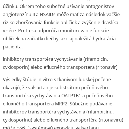
účinku. Okrem toho súbežné užívanie antagonistov
angiotenzínu II a NSAIDs môže mať za následok väčšie
riziko zhoršovania funkcie obličiek a zvýšenie draslíka
v sére. Preto sa odporúča monitorovanie funkcie
obličiek na začiatku liečby, ako aj náležitá hydratácia
pacienta.
Inhibítory transportéra vychytávania (rifampicín,
cyklosporín) alebo efluxného transportéra (ritonavir)
Výsledky štúdie
in vitro
s tkanivom ľudskej pečene
ukazujú, že valsartan je substrátom pečeňového
transportéra vychytávania OATP1B1 a pečeňového
efluxného transportéra MRP2. Súbežné podávanie
inhibítorov transportéra vychytávania (rifampicínu,
cyklosporínu) alebo efluxného transportéra (ritonaviru)
môže zvýšiť systémovú expozíciu valsartanu.