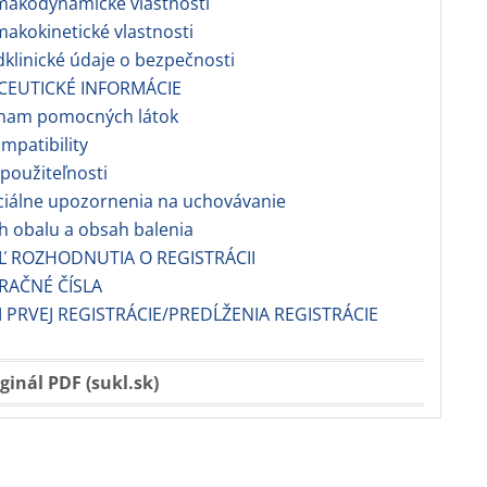
makodynamické vlastnosti
makokinetické vlastnosti
dklinické údaje o bezpečnosti
CEUTICKÉ INFORMÁCIE
znam pomocných látok
ompatibility
 použiteľnosti
ciálne upozornenia na uchovávanie
h obalu a obsah balenia
EĽ ROZHODNUTIA O REGISTRÁCII
TRAČNÉ ČÍSLA
 PRVEJ REGISTRÁCIE/PREDĹŽENIA REGISTRÁCIE
ginál PDF (sukl.sk)