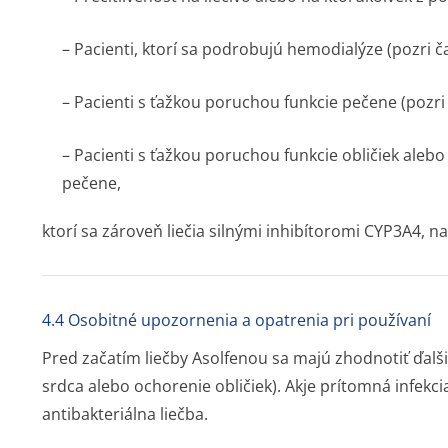
– Pacienti, ktorí sa podrobujú hemodialýze (pozri ča
– Pacienti s ťažkou poruchou funkcie pečene (pozri 
– Pacienti s ťažkou poruchou funkcie obličiek aleb
pečene,
ktorí sa zároveň liečia silnými inhibítoromi CYP3A4, n
4.4 Osobitné upozornenia a opatrenia pri používaní
Pred začatím liečby Asolfenou sa majú zhodnotiť ďalš
srdca alebo ochorenie obličiek). Akje prítomná infekc
antibakteriálna liečba.