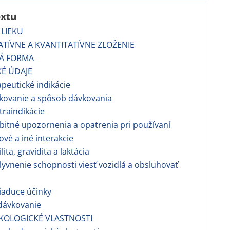
extu
 LIEKU
TATÍVNE A KVANTITATÍVNE ZLOŽENIE
VÁ FORMA
KÉ ÚDAJE
apeutické indikácie
kovanie a spôsob dávkovania
traindikácie
bitné upozornenia a opatrenia pri používaní
kové a iné interakcie
ilita, gravidita a laktácia
lyvnenie schopnosti viesť vozidlá a obsluhovať
iaduce účinky
dávkovanie
KOLOGICKÉ VLASTNOSTI