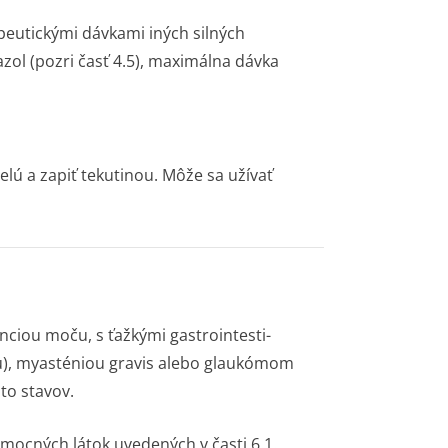
peutickými dávkami iných silných
nazol (pozri časť 4.5), maximálna dávka
elú a zapiť tekutinou. Môže sa užívať
enciou moču, s ťažkými gastrointesti­
), myasténiou gravis alebo glaukómom
to stavov.
pomocných látok uvedených v časti 6.1.