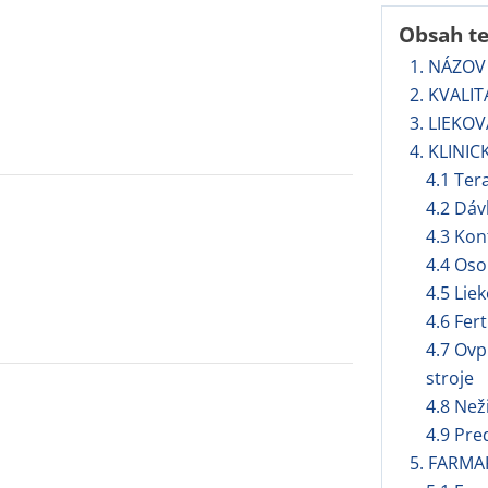
Obsah t
1. NÁZOV
2. KVALI
3. LIEKO
4. KLINIC
4.1 Ter
4.2 Dáv
4.3 Kon
4.4 Oso
4.5 Lie
4.6 Fert
4.7 Ovp
stroje
4.8 Než
4.9 Pre
5. FARMA