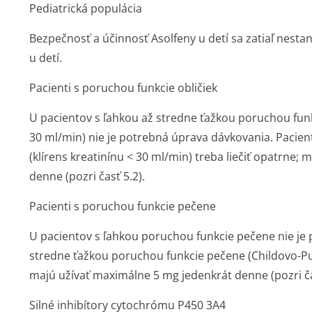
Pediatrická populácia
Bezpečnosť a účinnosť Asolfeny u detí sa zatiaľ nesta
u detí.
Pacienti s poruchou funkcie obličiek
U pacientov s ľahkou až stredne ťažkou poruchou funkc
30 ml/min) nie je potrebná úprava dávkovania. Pacien
(klírens kreatinínu < 30 ml/min) treba liečiť opatrne;
denne (pozri časť 5.2).
Pacienti s poruchou funkcie pečene
U pacientov s ľahkou poruchou funkcie pečene nie je
stredne ťažkou poruchou funkcie pečene (Childovo-Pug
majú užívať maximálne 5 mg jedenkrát denne (pozri ča
Silné inhibítory cytochrómu P450 3A4