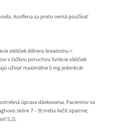
novila. Asolfena sa preto nemá používať
ie obličiek (klírens kreatinínu >
tov s ťažkou poruchou funkcie obličiek
 majú užívať maximálne 5 mg jedenkrát
 potrebná úprava dávkovania. Pacientov so
hovo skóre 7 – 9) treba liečiť opatrne;
sť 5.2).