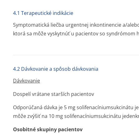
4.1 Terapeutické indikácie
Symptomatická liečba urgentnej inkontinencie a/alebo
ktorá sa môže vyskytnúť u pacientov so syndrómom
4.2 Dávkovanie a spôsob dávkovania
Dávkovanie
Dospelí vrátane starších pacientov
Odporúčaná dávka je 5 mg solifenacínium­sukcinátu j
môže zvýšiť na 10 mg solifenacínium­sukcinátu jedenk
Osobitné skupiny pacientov