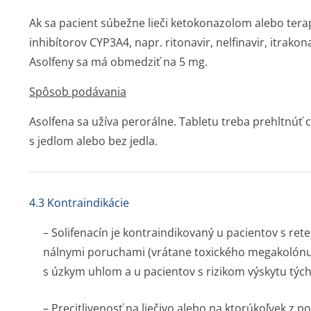
Ak sa pacient súbežne lieči ketokonazolom alebo tera
inhibítorov CYP3A4, napr. ritonavir, nelfinavir, itrako
Asolfeny sa má obmedziť na 5 mg.
Spôsob podávania
Asolfena sa užíva perorálne. Tabletu treba prehltnúť c
s jedlom alebo bez jedla.
4.3 Kontraindikácie
– Solifenacín je kontraindikovaný u pacientov s ret
nálnymi poruchami (vrátane toxického megakolónu
s úzkym uhlom a u pacientov s rizikom výskytu tých
– Precitlivenosť na liečivo alebo na ktorúkoľvek z 