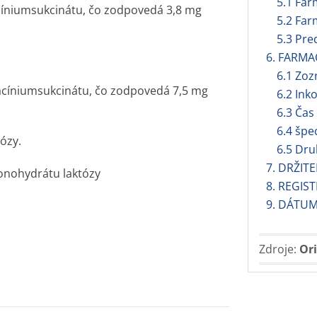
5.1 Far
cínium­sukcinátu, čo zodpovedá 3,8 mg
5.2 Far
5.3 Pre
6. FARMA
6.1 Zo
acínium­sukcinátu, čo zodpovedá 7,5 mg
6.2 Ink
6.3 Čas
6.4 špe
ózy.
6.5 Dru
7. DRŽIT
nohydrátu laktózy
8. REGIS
9. DÁTUM
Zdroje:
Ori