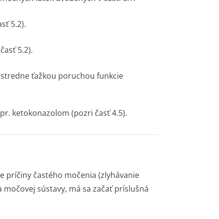
sť 5.2).
časť 5.2).
o stredne ťažkou poruchou funkcie
apr. ketokonazolom (pozri časť 4.5).
ie príčiny častého močenia (zlyhávanie
ia močovej sústavy, má sa začať príslušná