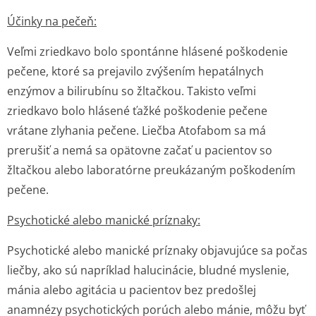
Účinky na pečeň:
Veľmi zriedkavo bolo spontánne hlásené poškodenie
pečene, ktoré sa prejavilo zvýšením hepatálnych
enzýmov a bilirubínu so žltačkou. Takisto veľmi
zriedkavo bolo hlásené ťažké poškodenie pečene
vrátane zlyhania pečene. Liečba Atofabom sa má
prerušiť a nemá sa opätovne začať u pacientov so
žltačkou alebo laboratórne preukázaným poškodením
pečene.
Psychotické alebo manické príznaky:
Psychotické alebo manické príznaky objavujúce sa počas
liečby, ako sú napríklad halucinácie, bludné myslenie,
mánia alebo agitácia u pacientov bez predošlej
anamnézy psychotických porúch alebo mánie, môžu byť