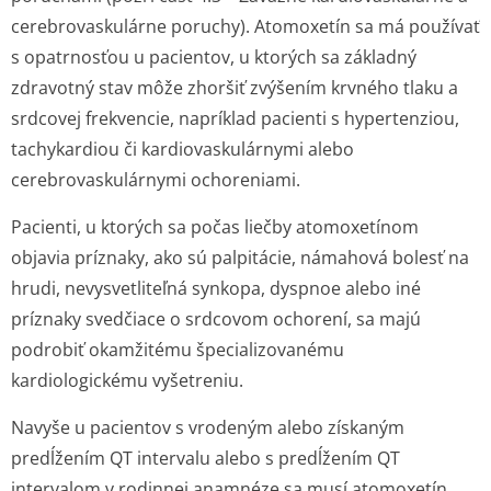
cerebrovaskulárne poruchy). Atomoxetín sa má používať
s opatrnosťou u pacientov, u ktorých sa základný
zdravotný stav môže zhoršiť zvýšením krvného tlaku a
srdcovej frekvencie, napríklad pacienti s hypertenziou,
tachykardiou či kardiovaskulárnymi alebo
cerebrovaskulárnymi ochoreniami.
Pacienti, u ktorých sa počas liečby atomoxetínom
objavia príznaky, ako sú palpitácie, námahová bolesť na
hrudi, nevysvetliteľná synkopa, dyspnoe alebo iné
príznaky svedčiace o srdcovom ochorení, sa majú
podrobiť okamžitému špecializovanému
kardiologickému vyšetreniu.
Navyše u pacientov s vrodeným alebo získaným
predĺžením QT intervalu alebo s predĺžením QT
intervalom v rodinnej anamnéze sa musí atomoxetín