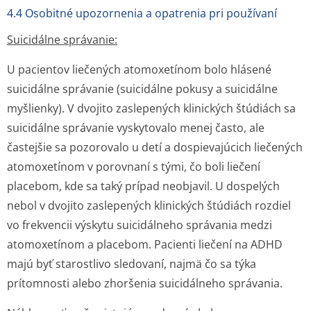
4.4 Osobitné upozornenia a opatrenia pri používaní
Suicidálne správanie:
U pacientov liečených atomoxetínom bolo hlásené
suicidálne správanie (suicidálne pokusy a suicidálne
myšlienky). V dvojito zaslepených klinických štúdiách sa
suicidálne správanie vyskytovalo menej často, ale
častejšie sa pozorovalo u detí a dospievajúcich liečených
atomoxetínom v porovnaní s tými, čo boli liečení
placebom, kde sa taký prípad neobjavil. U dospelých
nebol v dvojito zaslepených klinických štúdiách rozdiel
vo frekvencii výskytu suicidálneho správania medzi
atomoxetínom a placebom. Pacienti liečení na ADHD
majú byť starostlivo sledovaní, najmä čo sa týka
prítomnosti alebo zhoršenia suicidálneho správania.