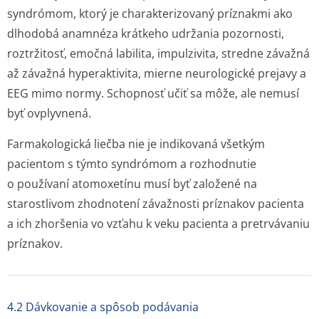
syndrómom, ktorý je charakterizovaný príznakmi ako
dlhodobá anamnéza krátkeho udržania pozornosti,
roztržitosť, emočná labilita, impulzivita, stredne závažná
až závažná hyperaktivita, mierne neurologické prejavy a
EEG mimo normy. Schopnosť učiť sa môže, ale nemusí
byť ovplyvnená.
Farmakologická liečba nie je indikovaná všetkým
pacientom s týmto syndrómom a rozhodnutie
o používaní atomoxetínu musí byť založené na
starostlivom zhodnotení závažnosti príznakov pacienta
a ich zhoršenia vo vzťahu k veku pacienta a pretrvávaniu
príznakov.
4.2 Dávkovanie a spôsob podávania