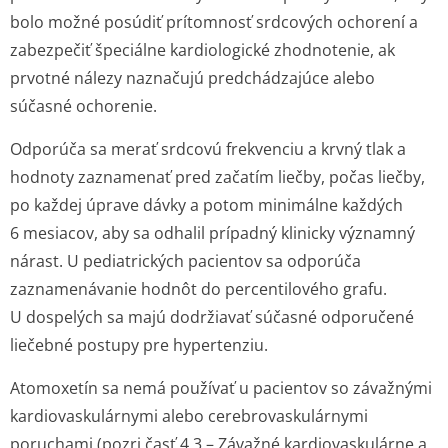
bolo možné posúdiť prítomnosť srdcových ochorení a
zabezpečiť špeciálne kardiologické zhodnotenie, ak
prvotné nálezy naznačujú predchádzajúce alebo
súčasné ochorenie.
Odporúča sa merať srdcovú frekvenciu a krvný tlak a
hodnoty zaznamenať pred začatím liečby, počas liečby,
po každej úprave dávky a potom minimálne každých
6 mesiacov, aby sa odhalil prípadný klinicky významný
nárast. U pediatrických pacientov sa odporúča
zaznamenávanie hodnôt do percentilového grafu.
U dospelých sa majú dodržiavať súčasné odporučené
liečebné postupy pre hypertenziu.
Atomoxetín sa nemá používať u pacientov so závažnými
kardiovaskulárnymi alebo cerebrovaskulárnymi
poruchami (pozri časť 4.3 – Závažné kardiovaskulárne a