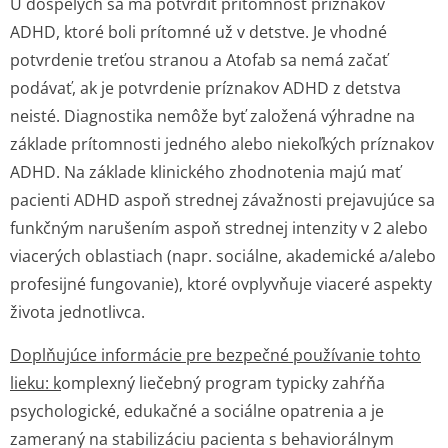
U dospelých sa má potvrdiť prítomnosť príznakov
ADHD, ktoré boli prítomné už v detstve. Je vhodné
potvrdenie treťou stranou a Atofab sa nemá začať
podávať, ak je potvrdenie príznakov ADHD z detstva
neisté. Diagnostika nemôže byť založená výhradne na
základe prítomnosti jedného alebo niekoľkých príznakov
ADHD. Na základe klinického zhodnotenia majú mať
pacienti ADHD aspoň strednej závažnosti prejavujúce sa
funkčným narušením aspoň strednej intenzity v 2 alebo
viacerých oblastiach (napr. sociálne, akademické a/alebo
profesijné fungovanie), ktoré ovplyvňuje viaceré aspekty
života jednotlivca.
Doplňujúce informácie pre bezpečné používanie tohto
lieku: k
omplexný liečebný program typicky zahŕňa
psychologické, edukačné a sociálne opatrenia a je
zameraný na stabilizáciu pacienta s behaviorálnym