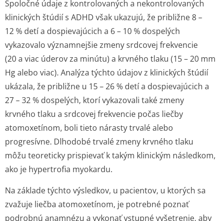
Spoločné údaje z kontrolovaných a nekontrolovaných
klinických štúdií s ADHD však ukazujú, že približne 8 –
12 % detí a dospievajúcich a 6 – 10 % dospelých
vykazovalo významnejšie zmeny srdcovej frekvencie
(20 a viac úderov za minútu) a krvného tlaku (15 – 20 mm
Hg alebo viac). Analýza týchto údajov z klinických štúdií
ukázala, že približne u 15 – 26 % detí a dospievajúcich a
27 – 32 % dospelých, ktorí vykazovali také zmeny
krvného tlaku a srdcovej frekvencie počas liečby
atomoxetínom, boli tieto nárasty trvalé alebo
progresívne. Dlhodobé trvalé zmeny krvného tlaku
môžu teoreticky prispievať k takým klinickým následkom,
ako je hypertrofia myokardu.
Na základe týchto výsledkov, u pacientov, u ktorých sa
zvažuje liečba atomoxetínom, je potrebné poznať
podrobnú anamnézu a vykonať vstupné vyšetrenie, aby