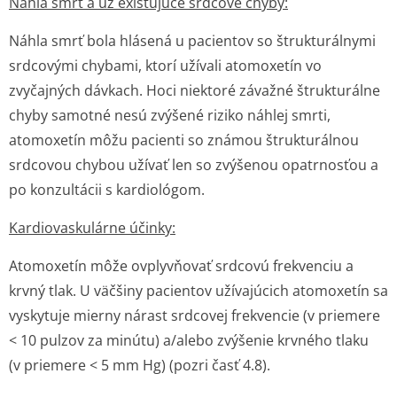
Náhla smrť a už existujúce srdcové chyby:
Náhla smrť bola hlásená u pacientov so štrukturálnymi
srdcovými chybami, ktorí užívali atomoxetín vo
zvyčajných dávkach. Hoci niektoré závažné štrukturálne
chyby samotné nesú zvýšené riziko náhlej smrti,
atomoxetín môžu pacienti so známou štrukturálnou
srdcovou chybou užívať len so zvýšenou opatrnosťou a
po konzultácii s kardiológom.
Kardiovaskulárne účinky:
Atomoxetín môže ovplyvňovať srdcovú frekvenciu a
krvný tlak. U väčšiny pacientov užívajúcich atomoxetín sa
vyskytuje mierny nárast srdcovej frekvencie (v priemere
< 10 pulzov za minútu) a/alebo zvýšenie krvného tlaku
(v priemere < 5 mm Hg) (pozri časť 4.8).