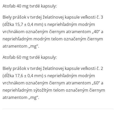
Atofab 40 mg tvrdé kapsuly:
Biely prášok v tvrdej želatínovej kapsule veľkosti č. 3
(dĺžka 15,7 ± 0,4 mm) s nepriehľadným modrým
vrchnákom označeným čiernym atramentom „40“ a
nepriehľadným modrým telom označeným čiernym
atramentom „mg“.
Atofab 60 mg tvrdé kapsuly:
Biely prášok v tvrdej želatínovej kapsule veľkosti č. 2
(dĺžka 17,6 ± 0,4 mm) s nepriehľadným modrým
vrchnákom označeným čiernym atramentom „60“ a
nepriehľadným sýtožltým telom označeným čiernym
atramentom „mg“.