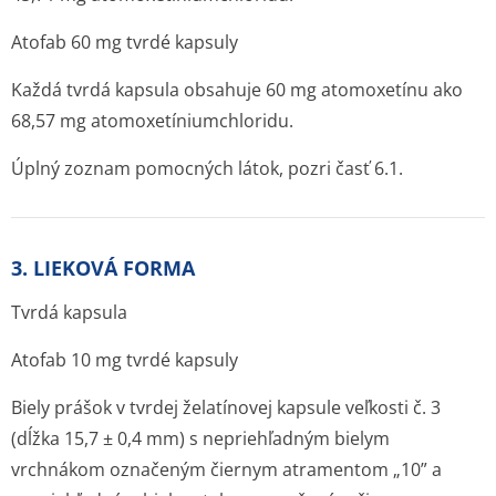
Atofab 60 mg tvrdé kapsuly
Každá tvrdá kapsula obsahuje 60 mg atomoxetínu ako
68,57 mg atomoxetínium­chloridu.
Úplný zoznam pomocných látok, pozri časť 6.1.
3. LIEKOVÁ FORMA
Tvrdá kapsula
Atofab 10 mg tvrdé kapsuly
Biely prášok v tvrdej želatínovej kapsule veľkosti č. 3
(dĺžka 15,7 ± 0,4 mm) s nepriehľadným bielym
vrchnákom označeným čiernym atramentom „10” a