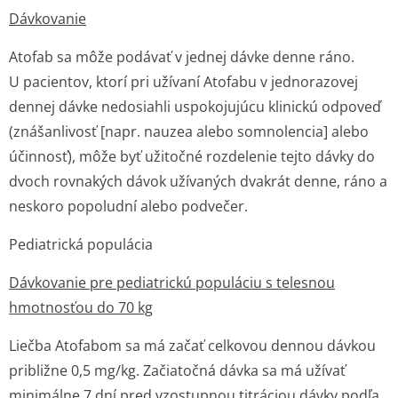
Dávkovanie
Atofab sa môže podávať v jednej dávke denne ráno.
U pacientov, ktorí pri užívaní Atofabu v jednorazovej
dennej dávke nedosiahli uspokojujúcu klinickú odpoveď
(znášanlivosť [napr. nauzea alebo somnolencia] alebo
účinnosť), môže byť užitočné rozdelenie tejto dávky do
dvoch rovnakých dávok užívaných dvakrát denne, ráno a
neskoro popoludní alebo podvečer.
Pediatrická populácia
Dávkovanie pre pediatrickú populáciu s telesnou
hmotnosťou do 70 kg
Liečba Atofabom sa má začať celkovou dennou dávkou
približne 0,5 mg/kg. Začiatočná dávka sa má užívať
minimálne 7 dní pred vzostupnou titráciou dávky podľa