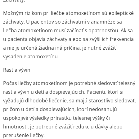
Možným rizikom pri liečbe atomoxetínom sú epileptické
záchvaty. U pacientov so záchvatmi v anamnéze sa
liečba atomoxetínom musí začínať s opatrnosťou. Ak sa
u pacienta objavia záchvaty alebo sa zvýši ich frekvencia
a nie je určená žiadna iná príčina, je nutné zvážiť
vysadenie atomoxetínu.
Rast a vývin:
Počas liečby atomoxetínom je potrebné sledovať telesný
rast a vývin u detí a dospievajúcich. Pacienti, ktorí si
vyžadujú dlhodobé liečenie, sa majú starostlivo sledovať,
pričom u detí a dospievajúcich, ktorí nedosahujú
uspokojivé výsledky prírastku telesnej výšky či
hmotnosti, je potrebné zvážiť redukciu dávky alebo
prerušenie liečby.