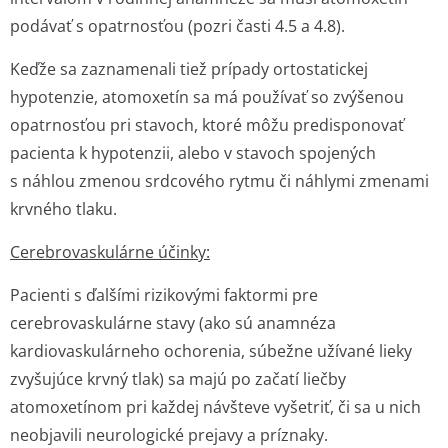
podávať s opatrnosťou (pozri časti 4.5 a 4.8).
Keďže sa zaznamenali tiež prípady ortostatickej
hypotenzie, atomoxetín sa má používať so zvýšenou
opatrnosťou pri stavoch, ktoré môžu predisponovať
pacienta k hypotenzii, alebo v stavoch spojených
s náhlou zmenou srdcového rytmu či náhlymi zmenami
krvného tlaku.
Cerebrovaskulárne účinky:
Pacienti s ďalšími rizikovými faktormi pre
cerebrovaskulárne stavy (ako sú anamnéza
kardiovaskulárneho ochorenia, súbežne užívané lieky
zvyšujúce krvný tlak) sa majú po začatí liečby
atomoxetínom pri každej návšteve vyšetriť, či sa u nich
neobjavili neurologické prejavy a príznaky.