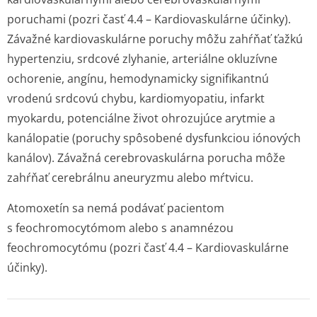
poruchami (pozri časť 4.4 – Kardiovaskulárne účinky).
Závažné kardiovaskulárne poruchy môžu zahŕňať ťažkú
hypertenziu, srdcové zlyhanie, arteriálne okluzívne
ochorenie, angínu, hemodynamicky signifikantnú
vrodenú srdcovú chybu, kardiomyopatiu, infarkt
myokardu, potenciálne život ohrozujúce arytmie a
kanálopatie (poruchy spôsobené dysfunkciou iónových
kanálov). Závažná cerebrovaskulárna porucha môže
zahŕňať cerebrálnu aneuryzmu alebo mŕtvicu.
Atomoxetín sa nemá podávať pacientom
s feochromocytómom alebo s anamnézou
feochromocytómu (pozri časť 4.4 – Kardiovaskulárne
účinky).