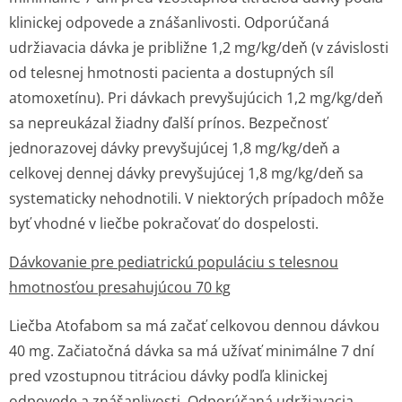
klinickej odpovede a znášanlivosti. Odporúčaná
udržiavacia dávka je približne 1,2 mg/kg/deň (v závislosti
od telesnej hmotnosti pacienta a dostupných síl
atomoxetínu). Pri dávkach prevyšujúcich 1,2 mg/kg/deň
sa nepreukázal žiadny ďalší prínos. Bezpečnosť
jednorazovej dávky prevyšujúcej 1,8 mg/kg/deň a
celkovej dennej dávky prevyšujúcej 1,8 mg/kg/deň sa
systematicky nehodnotili. V niektorých prípadoch môže
byť vhodné v liečbe pokračovať do dospelosti.
Dávkovanie pre pediatrickú populáciu s telesnou
hmotnosťou presahujúcou 70 kg
Liečba Atofabom sa má začať celkovou dennou dávkou
40 mg. Začiatočná dávka sa má užívať minimálne 7 dní
pred vzostupnou titráciou dávky podľa klinickej
odpovede a znášanlivosti. Odporúčaná udržiavacia