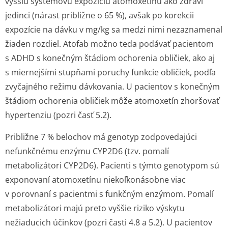
vyššiu systémovú expozíciu atomoxetínu ako zdraví
jedinci (nárast približne o 65 %), avšak po korekcii
expozície na dávku v mg/kg sa medzi nimi nezaznamenal
žiaden rozdiel. Atofab možno teda podávať pacientom
s ADHD s konečným štádiom ochorenia obličiek, ako aj
s miernejšími stupňami poruchy funkcie obličiek, podľa
zvyčajného režimu dávkovania. U pacientov s konečným
štádiom ochorenia obličiek môže atomoxetín zhoršovať
hypertenziu (pozri časť 5.2).
Približne 7 % belochov má genotyp zodpovedajúci
nefunkčnému enzýmu CYP2D6 (tzv. pomalí
metabolizátori CYP2D6). Pacienti s týmto genotypom sú
exponovaní atomoxetínu niekoľkonásobne viac
v porovnaní s pacientmi s funkčným enzýmom. Pomalí
metabolizátori majú preto vyššie riziko výskytu
nežiaducich účinkov (pozri časti 4.8 a 5.2). U pacientov