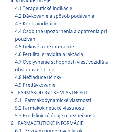
4. KLINICKÉ ÚDAJE
4.1 Terapeutické indikácie
4.2 Dávkovanie a spôsob podávania
4.3 Kontraindikácie
4.4 Osobitné upozornenia a opatrenia pri
používaní
4.5 Liekové a iné interakcie
4.6 Fertilita, gravidita a laktácia
4.7 Ovplyvnenie schopnosti viesť vozidlá a
obsluhovať stroje
4.8 Nežiaduce účinky
4.9 Predávkovanie
5. FARMAKOLOGICKÉ VLASTNOSTI
5.1 Farmakodynamické vlastnosti
5.2 Farmakokinetické vlastnosti
5.3 Predklinické údaje o bezpečnosti
6. FARMACEUTICKÉ INFORMÁCIE
6.1 Zoznam pomocných látok