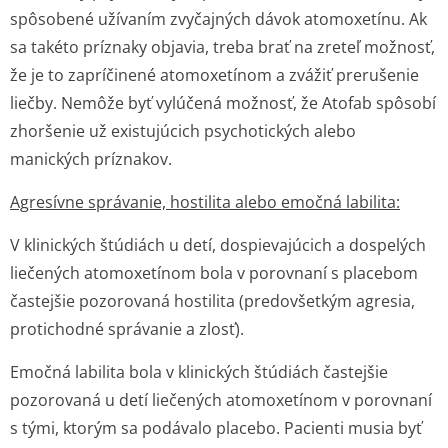
spôsobené užívaním zvyčajných dávok atomoxetínu. Ak
sa takéto príznaky objavia, treba brať na zreteľ možnosť,
že je to zapríčinené atomoxetínom a zvážiť prerušenie
liečby. Nemôže byť vylúčená možnosť, že Atofab spôsobí
zhoršenie už existujúcich psychotických alebo
manických príznakov.
Agresívne správanie, hostilita alebo emočná labilita:
V klinických štúdiách u detí, dospievajúcich a dospelých
liečených atomoxetínom bola v porovnaní s placebom
častejšie pozorovaná hostilita (predovšetkým agresia,
protichodné správanie a zlosť).
Emočná labilita bola v klinických štúdiách častejšie
pozorovaná u detí liečených atomoxetínom v porovnaní
s tými, ktorým sa podávalo placebo. Pacienti musia byť