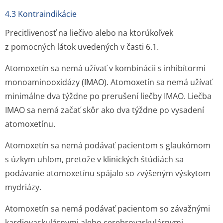
4.3 Kontraindikácie
Precitlivenosť na liečivo alebo na ktorúkoľvek
z pomocných látok uvedených v časti 6.1.
Atomoxetín sa nemá užívať v kombinácii s inhibítormi
monoaminooxidázy (IMAO). Atomoxetín sa nemá užívať
minimálne dva týždne po prerušení liečby IMAO. Liečba
IMAO sa nemá začať skôr ako dva týždne po vysadení
atomoxetínu.
Atomoxetín sa nemá podávať pacientom s glaukómom
s úzkym uhlom, pretože v klinických štúdiách sa
podávanie atomoxetínu spájalo so zvýšeným výskytom
mydriázy.
Atomoxetín sa nemá podávať pacientom so závažnými
kardiovaskulárnymi alebo cerebrovaskulárnymi