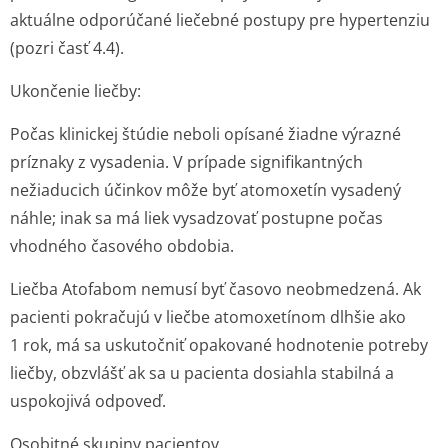
aktuálne odporúčané liečebné postupy pre hypertenziu
(pozri časť 4.4).
Ukončenie liečby:
Počas klinickej štúdie neboli opísané žiadne výrazné
príznaky z vysadenia. V prípade signifikantných
nežiaducich účinkov môže byť atomoxetín vysadený
náhle; inak sa má liek vysadzovať postupne počas
vhodného časového obdobia.
Liečba Atofabom nemusí byť časovo neobmedzená. Ak
pacienti pokračujú v liečbe atomoxetínom dlhšie ako
1 rok, má sa uskutočniť opakované hodnotenie potreby
liečby, obzvlášť ak sa u pacienta dosiahla stabilná a
uspokojivá odpoveď.
Osobitné skupiny pacientov