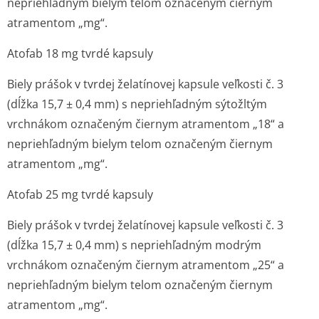
nepriehľadným bielym telom označeným čiernym
atramentom „mg“.
Atofab 18 mg tvrdé kapsuly
Biely prášok v tvrdej želatínovej kapsule veľkosti č. 3
(dĺžka 15,7 ± 0,4 mm) s nepriehľadným sýtožltým
vrchnákom označeným čiernym atramentom „18“ a
nepriehľadným bielym telom označeným čiernym
atramentom „mg“.
Atofab 25 mg tvrdé kapsuly
Biely prášok v tvrdej želatínovej kapsule veľkosti č. 3
(dĺžka 15,7 ± 0,4 mm) s nepriehľadným modrým
vrchnákom označeným čiernym atramentom „25“ a
nepriehľadným bielym telom označeným čiernym
atramentom „mg“.