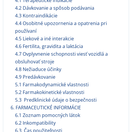
4.1 Terapeutické indikácie
4.2 Dávkovanie a spôsob podávania
4.3 Kontraindikácie
4.4 Osobitné upozornenia a opatrenia pri
používaní
4.5 Liekové a iné interakcie
4.6 Fertilita, gravidita a laktácia
4.7 Ovplyvnenie schopnosti viesť vozidlá a
obsluhovať stroje
4.8 Nežiaduce účinky
4.9 Predávkovanie
5.1 Farmakodynamické vlastnosti
5.2 Farmakokinetické vlastnosti
5.3 Predklinické údaje o bezpečnosti
6. FARMACEUTICKÉ INFORMÁCIE
6.1 Zoznam pomocných látok
6.2 Inkompatibility
6.3 Čas použiteľnosti