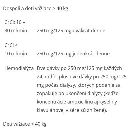
Dospelí a deti vážiace
>
40 kg
CrCl: 10 –
30 ml/min
250 mg/125 mg dvakrát denne
CrCl <
10 ml/min
250 mg/125 mg jedenkrát denne
Hemodialýza
Dve dávky po 250 mg/125 mg každých
24 hodín, plus dve dávky po 250 mg/125
mg počas dialýzy, ktorých podanie sa
zopakuje po ukončení dialýzy (keďže
koncentrácie amoxicilínu aj kyseliny
klavulánovej v sére sú znížené).
Deti vážiace < 40 kg