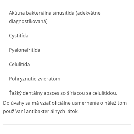
Akútna bakteriálna sinusitída (adekvátne
diagnostikovaná)
Cystitída
Pyelonefritída
Celulitída
Pohryznutie zvieraťom
Ťažký dentálny absces so šíriacou sa celulitídou.
Do úvahy sa má vziať oficiálne usmernenie o náležitom
používaní antibakteriál­nych látok.