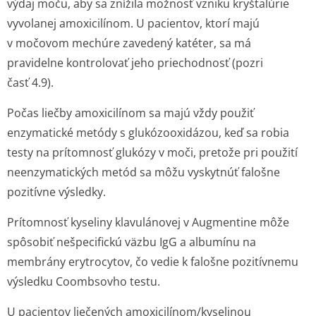
výdaj moču, aby sa znížila možnosť vzniku kryštalúrie
vyvolanej amoxicilínom. U pacientov, ktorí majú
v močovom mechúre zavedený katéter, sa má
pravidelne kontrolovať jeho priechodnosť (pozri
časť 4.9).
Počas liečby amoxicilínom sa majú vždy použiť
enzymatické metódy s glukózooxidázou, keď sa robia
testy na prítomnosť glukózy v moči, pretože pri použití
neenzymatických metód sa môžu vyskytnúť falošne
pozitívne výsledky.
Prítomnosť kyseliny klavulánovej v Augmentine môže
spôsobiť nešpecifickú väzbu IgG a albumínu na
membrány erytrocytov, čo vedie k falošne pozitívnemu
výsledku Coombsovho testu.
U pacientov liečených amoxicilínom/ky­selinou