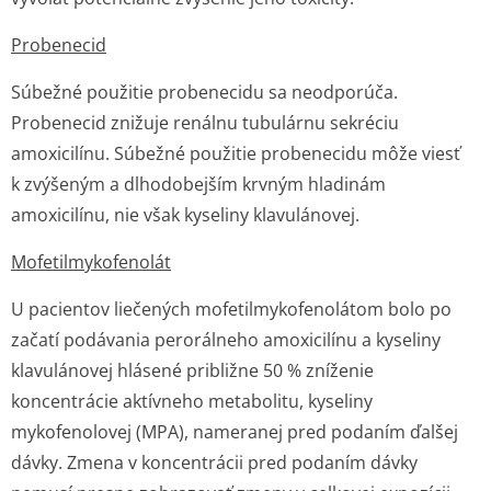
Probenecid
Súbežné použitie probenecidu sa neodporúča.
Probenecid znižuje renálnu tubulárnu sekréciu
amoxicilínu. Súbežné použitie probenecidu môže viesť
k zvýšeným a dlhodobejším krvným hladinám
amoxicilínu, nie však kyseliny klavulánovej.
Mofetilmykofe­nolát
U pacientov liečených mofetilmykofe­nolátom bolo po
začatí podávania perorálneho amoxicilínu a kyseliny
klavulánovej hlásené približne 50 % zníženie
koncentrácie aktívneho metabolitu, kyseliny
mykofenolovej (MPA), nameranej pred podaním ďalšej
dávky. Zmena v koncentrácii pred podaním dávky