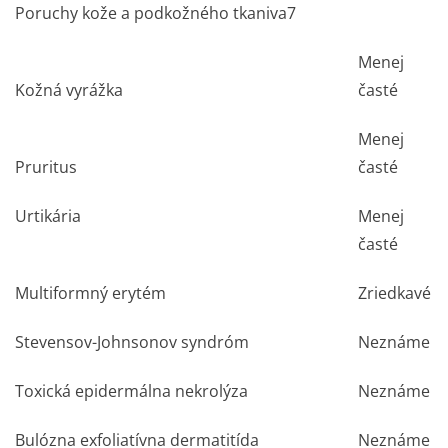
Poruchy kože a podkožného tkaniva
7
Menej
Kožná vyrážka
časté
Menej
Pruritus
časté
Urtikária
Menej
časté
Multiformný erytém
Zriedkavé
Stevensov-Johnsonov syndróm
Neznáme
Toxická epidermálna nekrolýza
Neznáme
Bulózna exfoliatívna dermatitída
Neznáme