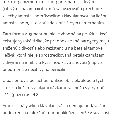
mikroorganizmom (mikroorganizmami) citlivým
(citlivými) na amoxicilín, má sa uvažovať o prechode
z liečby amoxicilínom/ky­selinou klavulánovou na liečbu
amoxicilínom, a to v súlade s oficiálnym usmernením.
Táto forma Augmentinu nie je vhodná na použitie, keď
existuje vysoké riziko, že predpokladané patogény majú
zníženú citlivosť alebo rezistenciu na betalaktámové
liečivá, ktorá nie je sprostredkovaná betalaktamázami
citlivými na inhibíciu kyselinou klavulánovou (napr.
S.
pneumoniae
necitlivý na penicilín).
U pacientov s poruchou funkcie obličiek, alebo u tých,
ktorí sú liečení vysokými dávkami, sa môžu vyskytnúť
kŕče (pozri časť 4.8).
Amoxicilín/kyselina klavulánová sa nemajú podávať pri
podozrení na infekčnú mononukleózu, keďže v súvislosti