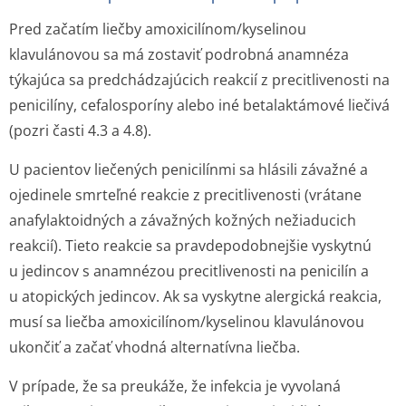
Pred začatím liečby amoxicilínom/ky­selinou
klavulánovou sa má zostaviť podrobná anamnéza
týkajúca sa predchádzajúcich reakcií z precitlivenosti na
penicilíny, cefalosporíny alebo iné betalaktámové liečivá
(pozri časti 4.3 a 4.8).
U pacientov liečených penicilínmi sa hlásili závažné a
ojedinele smrteľné reakcie z precitlivenosti (vrátane
anafylaktoidných a závažných kožných nežiaducich
reakcií). Tieto reakcie sa pravdepodobnejšie vyskytnú
u jedincov s anamnézou precitlivenosti na penicilín a
u atopických jedincov. Ak sa vyskytne alergická reakcia,
musí sa liečba amoxicilínom/ky­selinou klavulánovou
ukončiť a začať vhodná alternatívna liečba.
V prípade, že sa preukáže, že infekcia je vyvolaná