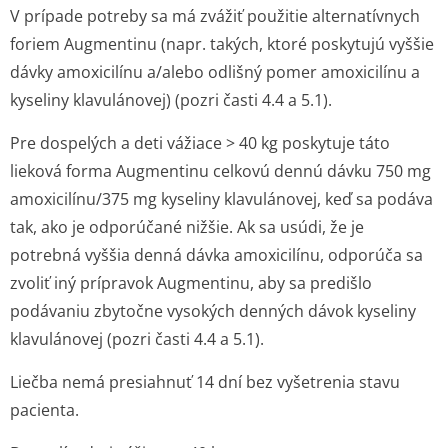
V prípade potreby sa má zvážiť použitie alternatívnych
foriem Augmentinu (napr. takých, ktoré poskytujú vyššie
dávky amoxicilínu a/alebo odlišný pomer amoxicilínu a
kyseliny klavulánovej) (pozri časti 4.4 a 5.1).
Pre dospelých a deti vážiace > 40 kg poskytuje táto
lieková forma Augmentinu celkovú dennú dávku 750 mg
amoxicilínu/375 mg kyseliny klavulánovej, keď sa podáva
tak, ako je odporúčané nižšie. Ak sa usúdi, že je
potrebná vyššia denná dávka amoxicilínu, odporúča sa
zvoliť iný prípravok Augmentinu, aby sa predišlo
podávaniu zbytočne vysokých denných dávok kyseliny
klavulánovej (pozri časti 4.4 a 5.1).
Liečba nemá presiahnuť 14 dní bez vyšetrenia stavu
pacienta.