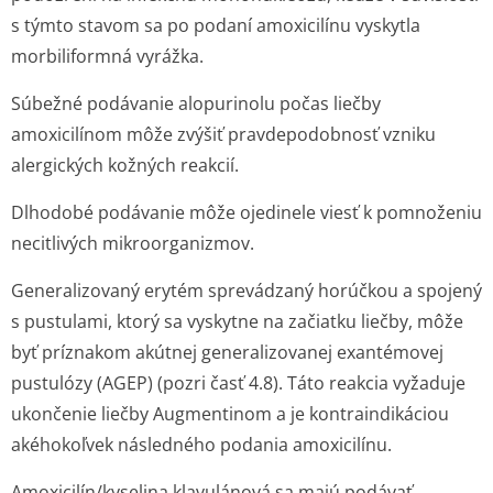
s týmto stavom sa po podaní amoxicilínu vyskytla
morbiliformná vyrážka.
Súbežné podávanie alopurinolu počas liečby
amoxicilínom môže zvýšiť pravdepodobnosť vzniku
alergických kožných reakcií.
Dlhodobé podávanie môže ojedinele viesť k pomnoženiu
necitlivých mikroorganizmov.
Generalizovaný erytém sprevádzaný horúčkou a spojený
s pustulami, ktorý sa vyskytne na začiatku liečby, môže
byť príznakom akútnej generalizovanej exantémovej
pustulózy (AGEP) (pozri časť 4.8). Táto reakcia vyžaduje
ukončenie liečby Augmentinom a je kontraindikáciou
akéhokoľvek následného podania amoxicilínu.
Amoxicilín/kyselina klavulánová sa majú podávať