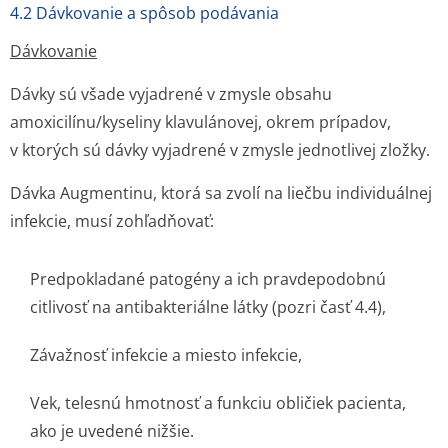
4.2 Dávkovanie a spôsob podávania
Dávkovanie
Dávky sú všade vyjadrené v zmysle obsahu
amoxicilínu/ky­seliny klavulánovej, okrem prípadov,
v ktorých sú dávky vyjadrené v zmysle jednotlivej zložky.
Dávka Augmentinu, ktorá sa zvolí na liečbu individuálnej
infekcie, musí zohľadňovať:
Predpokladané patogény a ich pravdepodobnú
citlivosť na antibakteriálne látky (pozri časť 4.4),
Závažnosť infekcie a miesto infekcie,
Vek, telesnú hmotnosť a funkciu obličiek pacienta,
ako je uvedené nižšie.