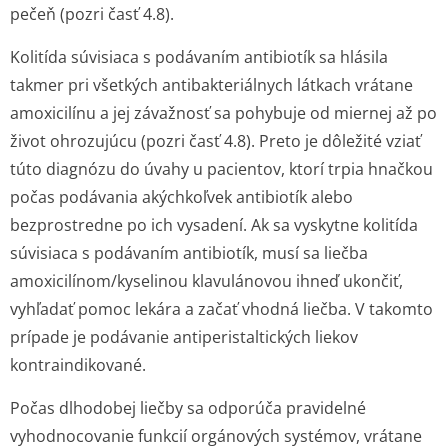
pečeň (pozri časť 4.8).
Kolitída súvisiaca s podávaním antibiotík sa hlásila
takmer pri všetkých antibakteriálnych látkach vrátane
amoxicilínu a jej závažnosť sa pohybuje od miernej až po
život ohrozujúcu (pozri časť 4.8). Preto je dôležité vziať
túto diagnózu do úvahy u pacientov, ktorí trpia hnačkou
počas podávania akýchkoľvek antibiotík alebo
bezprostredne po ich vysadení. Ak sa vyskytne kolitída
súvisiaca s podávaním antibiotík, musí sa liečba
amoxicilínom/ky­selinou klavulánovou ihneď ukončiť,
vyhľadať pomoc lekára a začať vhodná liečba. V takomto
prípade je podávanie antiperistaltických liekov
kontraindikované.
Počas dlhodobej liečby sa odporúča pravidelné
vyhodnocovanie funkcií orgánových systémov, vrátane