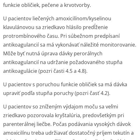
funkcie obličiek, pečene a krvotvorby.
U pacientov liečených amoxicilínom/ky­selinou
klavulánovou sa zriedkavo hlásilo predĺženie
protrombínového času. Pri súbežnom predpísaní
antikoagulancií sa má vykonávať náležité monitorovanie.
Môže byť nutná úprava dávky perorálnych
antikoagulancií na udržanie požadovaného stupňa
antikoagulácie (pozri časti 4.5 a 4.8).
U pacientov s poruchou funkcie obličiek sa má dávka
upraviť podľa stupňa poruchy (pozri časť 4.2).
U pacientov so zníženým výdajom moču sa veľmi
zriedkavo pozorovala kryštalúria, predovšetkým pri
parenterálnej liečbe. Počas podávania vysokých dávok
amoxicilínu treba udržiavať dostatočný príjem tekutín a