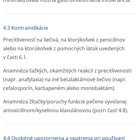
minimalizovala možná gastrointestinálna intolerancia.
4.3 Kontraindikácie
Precitlivenosť na liečivá, na ktorýkoľvek z penicilínov
alebo na ktorúkoľvek z pomocných látok uvedených
v časti 6.1.
Anamnéza ťažkých, okamžitých reakcií z precitlivenosti
(napr. anafylaxia) na iné betalaktámové liečivo (napr.
cefalosporín, karbapeném alebo monobaktám).
Anamnéza žltačky/poruchy funkcie pečene vyvolanej
amoxicilínom/ky­selinou klavulánovou (pozri časť 4.8).
4.4 Osobitné upozornenia a opatrenia pri používaní