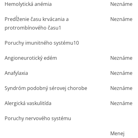
Hemolytická anémia
Neznáme
Predĺženie času krvácania a
Neznáme
protrombínového času
1
Poruchy imunitného systému
10
Angioneurotický edém
Neznáme
Anafylaxia
Neznáme
Syndróm podobný sérovej chorobe
Neznáme
Alergická vaskulitída
Neznáme
Poruchy nervového systému
Menej