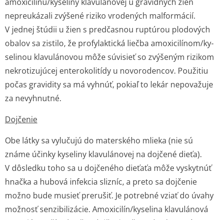
amoxicilínu/ky­seliny klavulánovej u gravidných žien
nepreukázali zvýšené riziko vrodených malformácií.
V jednej štúdii u žien s predčasnou ruptúrou plodových
obalov sa zistilo, že profylaktická liečba amoxicilínom/ky­
selinou klavulánovou môže súvisieť so zvýšeným rizikom
nekrotizujúcej enterokolitídy u novorodencov. Použitiu
počas gravidity sa má vyhnúť, pokiaľ to lekár nepovažuje
za nevyhnutné.
Dojčenie
Obe látky sa vylučujú do materského mlieka (nie sú
známe účinky kyseliny klavulánovej na dojčené dieťa).
V dôsledku toho sa u dojčeného dieťaťa môže vyskytnúť
hnačka a hubová infekcia slizníc, a preto sa dojčenie
možno bude musieť prerušiť. Je potrebné vziať do úvahy
možnosť senzibilizácie. Amoxicilín/kyselina klavulánová