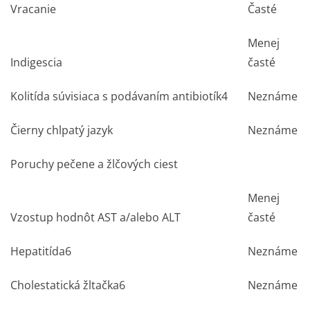
Vracanie
Časté
Menej
Indigescia
časté
Kolitída súvisiaca s podávaním antibiotík
4
Neznáme
Čierny chlpatý jazyk
Neznáme
Poruchy pečene a žlčových ciest
Menej
Vzostup hodnôt AST a/alebo ALT
časté
Hepatitída
6
Neznáme
Cholestatická žltačka
6
Neznáme