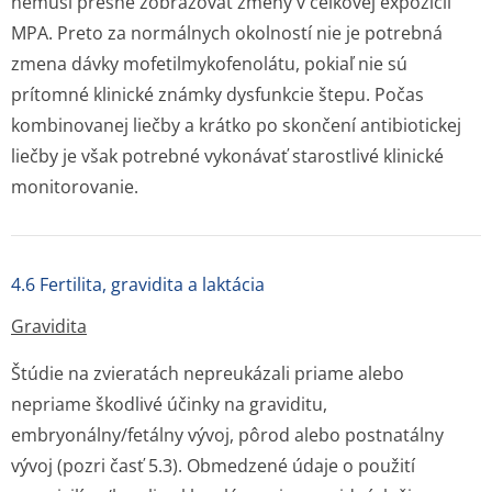
nemusí presne zobrazovať zmeny v celkovej expozícii
MPA. Preto za normálnych okolností nie je potrebná
zmena dávky mofetilmykofe­nolátu, pokiaľ nie sú
prítomné klinické známky dysfunkcie štepu. Počas
kombinovanej liečby a krátko po skončení antibiotickej
liečby je však potrebné vykonávať starostlivé klinické
monitorovanie.
4.6 Fertilita, gravidita a laktácia
Gravidita
Štúdie na zvieratách nepreukázali priame alebo
nepriame škodlivé účinky na graviditu,
embryonálny/fetálny vývoj, pôrod alebo postnatálny
vývoj (pozri časť 5.3). Obmedzené údaje o použití