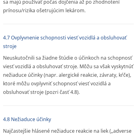
sa majú používať počas dojčenia až po zhodnotení
prínosu/rizika ošetrujúcim lekárom.
4.7 Ovplyvnenie schopnosti viesť vozidlá a obsluhovať
stroje
Neuskutočnili sa žiadne štúdie o účinkoch na schopnosť
viesť vozidlá a obsluhovať stroje. Môžu sa však vyskytnúť
nežiaduce účinky (napr. alergické reakcie, závraty, kŕče),
ktoré môžu ovplyvniť schopnosť viesť vozidlá a
obsluhovať stroje (pozri časť 4.8).
4.8 Nežiaduce účinky
Najčastejšie hlásené nežiaduce reakcie na liek („adverse