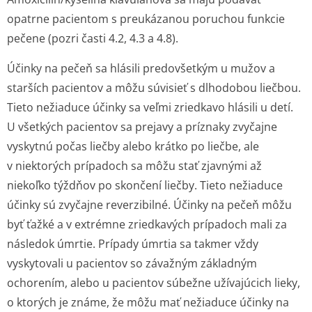
opatrne pacientom s preukázanou poruchou funkcie
pečene (pozri časti 4.2, 4.3 a 4.8).
Účinky na pečeň sa hlásili predovšetkým u mužov a
starších pacientov a môžu súvisieť s dlhodobou liečbou.
Tieto nežiaduce účinky sa veľmi zriedkavo hlásili u detí.
U všetkých pacientov sa prejavy a príznaky zvyčajne
vyskytnú počas liečby alebo krátko po liečbe, ale
v niektorých prípadoch sa môžu stať zjavnými až
niekoľko týždňov po skončení liečby. Tieto nežiaduce
účinky sú zvyčajne reverzibilné. Účinky na pečeň môžu
byť ťažké a v extrémne zriedkavých prípadoch mali za
následok úmrtie. Prípady úmrtia sa takmer vždy
vyskytovali u pacientov so závažným základným
ochorením, alebo u pacientov súbežne užívajúcich lieky,
o ktorých je známe, že môžu mať nežiaduce účinky na