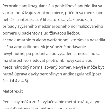
Perorálne antikoagulanciá a penicilínové antibiotiká sa
v praxi používajú v značnej miere, pričom sa medzi nimi
nehlásila interakcia. V literatúre sa však uvádzajú
prípady zvýšeného medzinárodného normalizovaného
pomeru u pacientov s udržiavacou liečbou
acenokumarolom alebo warfarínom, ktorým sa nasadila
liečba amoxicilínom. Ak je súbežné podávanie
nevyhnutné, po pridaní alebo vysadení amoxicilínu sa
má starostlivo sledovať protrombínový čas alebo
medzinárodný normalizovaný pomer. Navyše môže byť
nutná úprava dávky perorálnych antikoagulancií (pozri
časti 4.4 a 4.8).
Metotrexát
Penicilíny môžu znížiť vylučovanie metotrexátu, a tým
vyvolať potenciálne zvýšenie jeho toxicity.