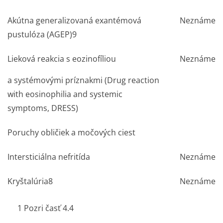
Akútna generalizovaná exantémová
Neznáme
pustulóza (AGEP)
9
Lieková reakcia s eozinofíliou
Neznáme
a systémovými príznakmi (Drug reaction
with eosinophilia and systemic
symptoms, DRESS)
Poruchy obličiek a močových ciest
Intersticiálna nefritída
Neznáme
Kryštalúria
8
Neznáme
1
Pozri časť 4.4