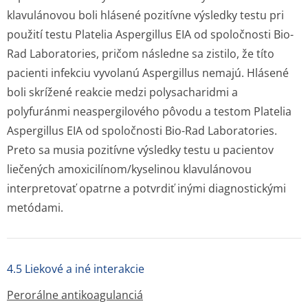
klavulánovou boli hlásené pozitívne výsledky testu pri
použití testu Platelia
Aspergillus
EIA od spoločnosti Bio-
Rad Laboratories, pričom následne sa zistilo, že títo
pacienti infekciu vyvolanú
Aspergillus
nemajú. Hlásené
boli skrížené reakcie medzi polysacharidmi a
polyfuránmi neaspergilového pôvodu a testom Platelia
Aspergillus
EIA od spoločnosti Bio-Rad Laboratories.
Preto sa musia pozitívne výsledky testu u pacientov
liečených amoxicilínom/ky­selinou klavulánovou
interpretovať opatrne a potvrdiť inými diagnostickými
metódami.
4.5 Liekové a iné interakcie
Perorálne antikoagulanciá