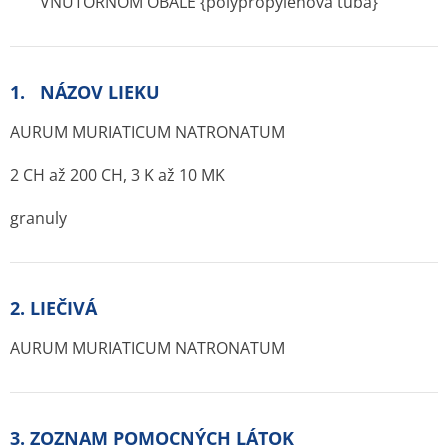
VNÚTORNOM OBALE {polypropylénová tuba}
1. NÁZOV LIEKU
AURUM MURIATICUM NATRONATUM
2 CH až 200 CH, 3 K až 10 MK
granuly
2. LIEČIVÁ
AURUM MURIATICUM NATRONATUM
3. ZOZNAM POMOCNÝCH LÁTOK