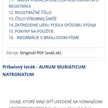
11. NÁZOV A ADRESA DRŽITEĽA ROZHODNUTIA O
REGISTRÁCII
12. REGISTRAČNÉ ČÍSLO
13. ČÍSLO VÝROBNEJ ŠARŽE
14. ZATRIEDENIE LIEKU PODĽA SPÔSOBU VÝDAJA
15. POKYNY NA POUŽITIE
16. INFORMÁCIE V BRAILLOVOM PÍSME
Zdroje:
Originál PDF (sukl.sk)
Príbalový leták - AURUM MURIATICUM
NATRONATUM
ÚDAJE, KTORÉ MAJÚ BYŤ UVEDENÉ NA VONKAJŠOM/