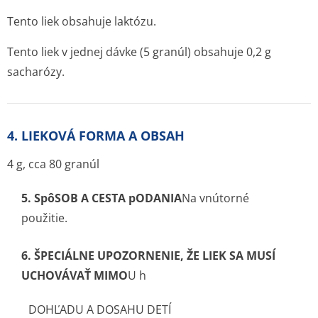
Tento liek obsahuje laktózu.
Tento liek v jednej dávke (5 granúl) obsahuje 0,2 g
sacharózy.
4. LIEKOVÁ FORMA A OBSAH
4 g, cca 80 granúl
5.
SpôSOB A CESTA pODANIA
Na vnútorné
použitie.
6.
ŠPECIÁLNE UPOZORNENIE, ŽE LIEK SA MUSÍ
UCHOVÁVAŤ MIMO
U h
DOHĽADU A DOSAHU DETÍ