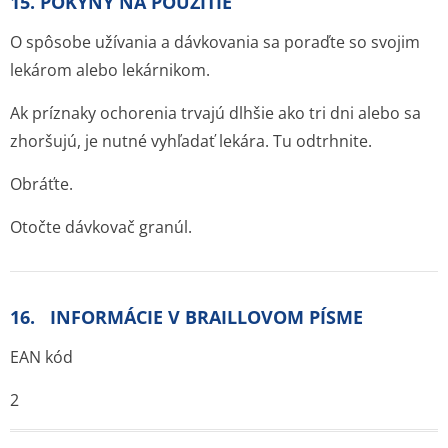
15. POKYNY NA POUŽITIE
O spôsobe užívania a dávkovania sa poraďte so svojim
lekárom alebo lekárnikom.
Ak príznaky ochorenia trvajú dlhšie ako tri dni alebo sa
zhoršujú, je nutné vyhľadať lekára. Tu odtrhnite.
Obráťte.
Otočte dávkovač granúl.
16. INFORMÁCIE V BRAILLOVOM PÍSME
EAN kód
2