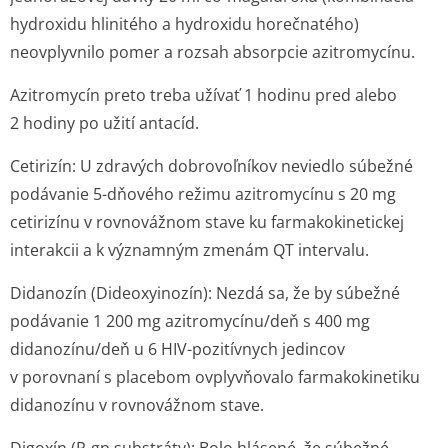
hydroxidu hlinitého a hydroxidu horečnatého)
neovplyvnilo pomer a rozsah absorpcie azitromycínu.
Azitromycín preto treba užívať 1 hodinu pred alebo
2 hodiny po užití antacíd.
Cetirizín:
U zdravých dobrovoľníkov neviedlo súbežné
podávanie 5-dňového režimu azitromycínu s 20 mg
cetirizínu v rovnovážnom stave ku farmakokinetickej
interakcii a k významným zmenám QT intervalu.
Didanozín (Dideoxyinozín):
Nezdá sa, že by súbežné
podávanie 1 200 mg azitromycínu/deň s 400 mg
didanozínu/deň u 6 HIV-pozitívnych jedincov
v porovnaní s placebom ovplyvňovalo farmakokinetiku
didanozínu v rovnovážnom sta­ve.