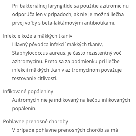
Pri bakteriálnej faryngitíde sa použitie azitromicínu
odporúča len v prípadoch, ak nie je možná liečba
prvej voľby s beta-laktámovými antibiotikami.
Infekcie kože a mäkkých tkanív
Hlavný pôvodca infekcií mäkkých tkanív,
Staphylococcus aureus,
je často rezistentný voči
azitromycínu. Preto sa za podmienku pri liečbe
infekcií mäkkých tkanív azitromycínom považuje
testovanie citlivosti.
Infikované popáleniny
Azitromycín nie je indikovaný na liečbu infikovaných
popálenín.
Pohlavne prenosné choroby
V prípade pohlavne prenosných chorôb sa má