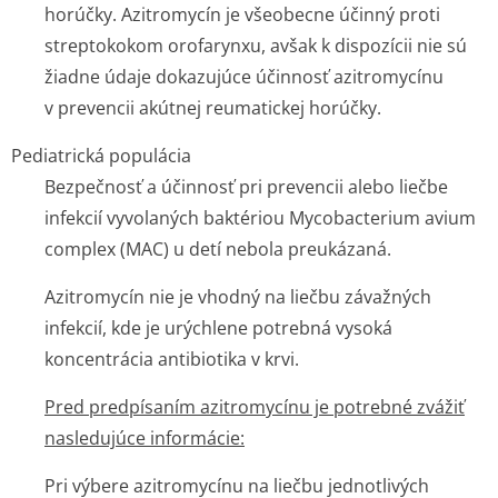
horúčky
.
Azitromycín je všeobecne účinný proti
streptokokom orofarynxu, avšak k dispozícii nie sú
žiadne údaje dokazujúce účinnosť azitromycínu
v prevencii akútnej reumatickej horúčky.
Pediatrická populácia
Bezpečnosť a účinnosť pri prevencii alebo liečbe
infekcií vyvolaných baktériou
Mycobacterium avium
complex
(MAC) u detí nebola preukázaná.
Azitromycín nie je vhodný na liečbu závažných
infekcií, kde je urýchlene potrebná vysoká
koncentrácia antibiotika v krvi.
Pred predpísaním azitromycínu je potrebné zvážiť
nasledujúce informácie:
Pri výbere azitromycínu na liečbu jednotlivých