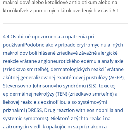
makrolidové alebo ketolidové antibiotikum alebo na
ktorúkoľvek z pomocných látok uvedených v časti 6.1.
4.4 Osobitné upozornenia a opatrenia pri
používaníPodobne ako v prípade erytromycínu a iných
makrolidov boli hlásené zriedkavé závažné alergické
reakcie vrátane angioneurotického edému a anafylaxie
(zriedkavo smrteľné), dermatologických reakcií vrátane
akútnej generalizovanej exantémovej pustulózy (AGEP),
Stevensovho-Johnsonovho syndrómu (SJS), toxickej
epidermálnej nekrolýzy (TEN) (zriedkavo smrteľné) a
liekovej reakcie s eozinofíliou a so systémovými
príznakmi (DRESS, Drug reaction with eosinophilia and
systemic symptoms). Niektoré z týchto reakcií na
azitromycín viedli k opakujúcim sa príznakom a