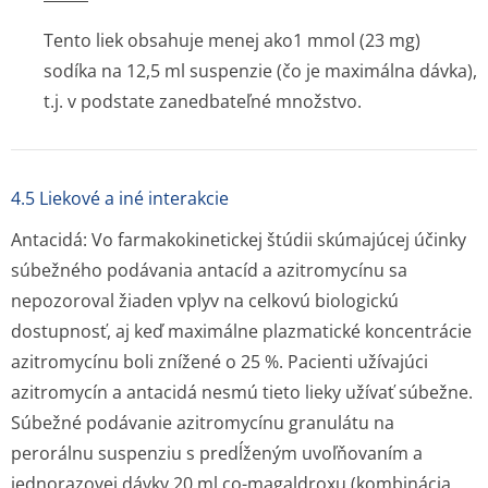
Tento liek obsahuje menej ako1 mmol (23 mg)
sodíka na 12,5 ml suspenzie (čo je maximálna dávka),
t.j. v podstate zanedbateľné množstvo.
4.5 Liekové a iné interakcie
Antacidá:
Vo farmakokinetickej štúdii skúmajúcej účinky
súbežného podávania antacíd a azitromycínu sa
nepozoroval žiaden vplyv na celkovú biologickú
dostupnosť, aj keď maximálne plazmatické koncentrácie
azitromycínu boli znížené o 25 %. Pacienti užívajúci
azitromycín a antacidá nesmú tieto lieky užívať súbežne.
Súbežné podávanie azitromycínu granulátu na
perorálnu suspenziu s predĺženým uvoľňovaním a
jednorazovej dávky 20 ml co-magaldroxu (kombinácia