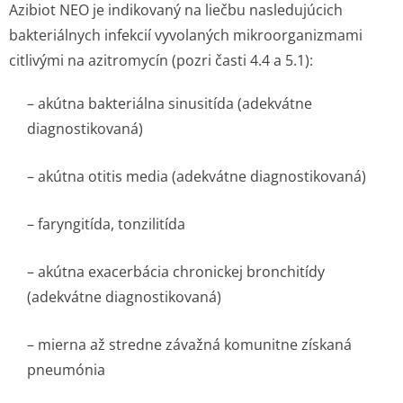
Azibiot NEO je indikovaný na liečbu nasledujúcich
bakteriálnych infekcií vyvolaných mikroorganizmami
citlivými na azitromycín (pozri časti 4.4 a 5.1):
– akútna bakteriálna sinusitída (adekvátne
diagnostikovaná)
– akútna otitis media (adekvátne diagnostikovaná)
– faryngitída, tonzilitída
– akútna exacerbácia chronickej bronchitídy
(adekvátne diagnostikovaná)
– mierna až stredne závažná komunitne získaná
pneumónia