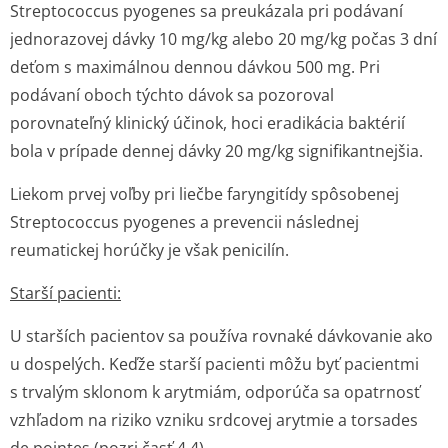
Streptococcus pyogenes
sa preukázala pri podávaní
jednorazovej dávky 10 mg/kg alebo 20 mg/kg počas 3 dní
deťom s maximálnou dennou dávkou 500 mg. Pri
podávaní oboch týchto dávok sa pozoroval
porovnateľný klinický účinok, hoci eradikácia baktérií
bola v prípade dennej dávky 20 mg/kg signifikantnejšia.
Liekom prvej voľby pri liečbe faryngitídy spôsobenej
Streptococcus pyogenes
a prevencii následnej
reumatickej horúčky je však penicilín.
Starší pacienti:
U starších pacientov sa používa rovnaké dávkovanie ako
u dospelých. Keďže starší pacienti môžu byť pacientmi
s trvalým sklonom k arytmiám, odporúča sa opatrnosť
vzhľadom na riziko vzniku srdcovej arytmie a
torsades