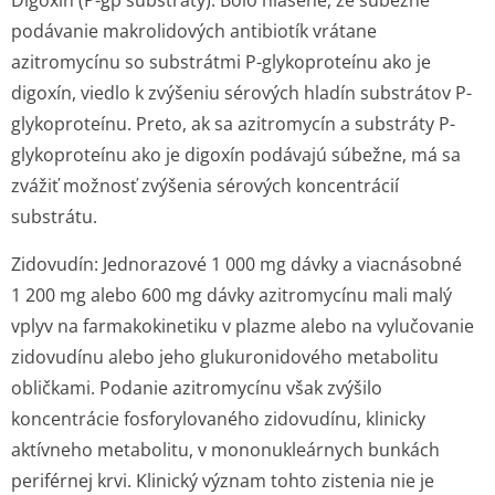
Digoxín (P-gp substráty):
Bolo hlásené, že súbežné
podávanie makrolidových antibiotík vrátane
azitromycínu so substrátmi P-glykoproteínu ako je
digoxín, viedlo k zvýšeniu sérových hladín substrátov P-
glykoproteínu. Preto, ak sa azitromycín a substráty P-
glykoproteínu ako je digoxín podávajú súbežne, má sa
zvážiť možnosť zvýšenia sérových koncentrácií
substrátu.
Zidovudín:
Jednorazové 1 000 mg dávky a viacnásobné
1 200 mg alebo 600 mg dávky azitromycínu mali malý
vplyv na farmakokinetiku v plazme alebo na vylučovanie
zidovudínu alebo jeho glukuronidového metabolitu
obličkami. Podanie azitromycínu však zvýšilo
koncentrácie fosforylovaného zidovudínu, klinicky
aktívneho metabolitu, v mononukleárnych bunkách
periférnej krvi. Klinický význam tohto zistenia nie je