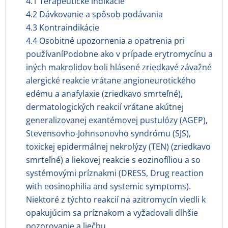
4.1 Terapeutické indikácie
4.2 Dávkovanie a spôsob podávania
4.3 Kontraindikácie
4.4 Osobitné upozornenia a opatrenia pri
používaníPodobne ako v prípade erytromycínu a
iných makrolidov boli hlásené zriedkavé závažné
alergické reakcie vrátane angioneurotického
edému a anafylaxie (zriedkavo smrteľné),
dermatologických reakcií vrátane akútnej
generalizovanej exantémovej pustulózy (AGEP),
Stevensovho-Johnsonovho syndrómu (SJS),
toxickej epidermálnej nekrolýzy (TEN) (zriedkavo
smrteľné) a liekovej reakcie s eozinofíliou a so
systémovými príznakmi (DRESS, Drug reaction
with eosinophilia and systemic symptoms).
Niektoré z týchto reakcií na azitromycín viedli k
opakujúcim sa príznakom a vyžadovali dlhšie
pozorovanie a liečbu.