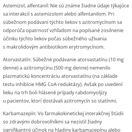
Astemizol, alfentanil:
Nie sú známe žiadne údaje týkajúce
sa interakcií s astemizolom alebo alfentanilom. Pri
súbežnom podávaní týchto liekov s azitromycínom sa
odporúča opatrnosť vzhľadom na popísané zosilnenie
účinku týchto liekov počas súbežného užívania
s makrolidovým antibiotikom erytromycínom.
Atorvastatín:
Súbežné podávanie atorvastatínu (10 mg
denne) a azitromycínu (500 mg denne) nemenilo
plazmatickú koncentráciu atorvastatínu (na základe
testu inhibície HMG CoA-reduktázy). Avšak po uvedení
lieku na trh boli hlásené prípady rabdomyolýzy
u pacientov, ktorí dostávali azitromycín so statínmi.
Karbamazepín:
Vo farmakokinetickej interakčnej štúdii
so zdravými dobrovoľníkmi sa nezistil žiadny
signifikantný účinok na hladiny karbamazepínu alebo