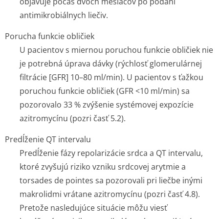
objavuje počas dvoch mesiacov po podaní
antimikrobiálnych liečiv.
Porucha funkcie obličiek
U pacientov s miernou poruchou funkcie obličiek nie
je potrebná úprava dávky (rýchlosť glomerulárnej
filtrácie [GFR] 10–80 ml/min). U pacientov s ťažkou
poruchou funkcie obličiek (GFR <10 ml/min) sa
pozorovalo 33 % zvýšenie systémovej expozície
azitromycínu (pozri časť 5.2).
Predĺženie QT intervalu
Predĺženie fázy repolarizácie srdca a QT intervalu,
ktoré zvyšujú riziko vzniku srdcovej arytmie a
torsades de pointes
sa pozorovali pri liečbe inými
makrolidmi vrátane azitromycínu (pozri časť 4.8).
Pretože nasledujúce situácie môžu viesť