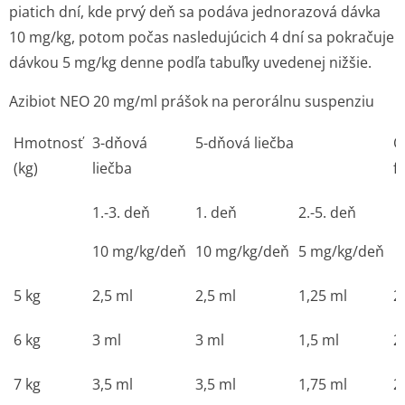
piatich dní, kde prvý deň sa podáva jednorazová dávka
10 mg/kg, potom počas nasledujúcich 4 dní sa pokračuje
dávkou 5 mg/kg denne podľa tabuľky uvedenej nižšie.
Azibiot NEO 20 mg/ml prášok na perorálnu suspenziu
Hmotnosť
3-dňová
5-dňová liečba
O
(kg)
liečba
f
1.-3. deň
1. deň
2.-5. deň
10 mg/kg/deň
10 mg/kg/deň
5 mg/kg/deň
5 kg
2,5 ml
2,5 ml
1,25 ml
2
6 kg
3 ml
3 ml
1,5 ml
2
7 kg
3,5 ml
3,5 ml
1,75 ml
2