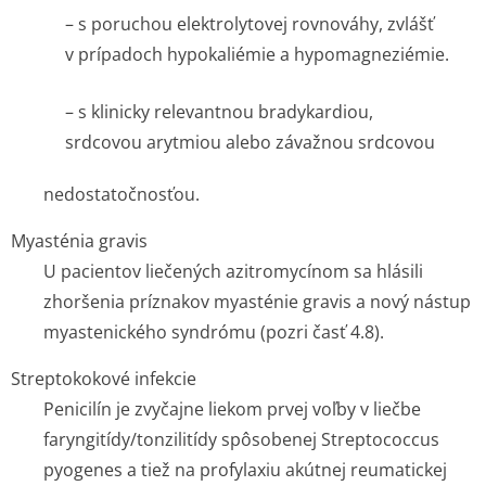
– s poruchou elektrolytovej rovnováhy, zvlášť
v prípadoch hypokaliémie a hypomagneziémie.
– s klinicky relevantnou bradykardiou,
srdcovou arytmiou alebo závažnou srdcovou
nedostatočnosťou.
Myasténia gravis
U pacientov liečených azitromycínom sa hlásili
zhoršenia príznakov myasténie gravis a nový nástup
myastenického syndrómu (pozri časť 4.8).
Streptokokové infekcie
Penicilín je zvyčajne liekom prvej voľby v liečbe
faryngitídy/ton­zilitídy spôsobenej
Streptococcus
pyogenes
a tiež na profylaxiu akútnej reumatickej