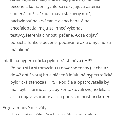
pečene, ako napr. rýchlo sa rozvíjajúca asténia
spojená so žltačkou, tmavo sfarbený moč,
náchylnosť na krvácanie alebo hepatálna
encefalopatia, majú sa ihneď vykonať
testy/vyšetrenia činnosti pečene. Ak sa objaví
porucha funkcie pečene, podávanie azitromycínu sa
má ukončiť.
Infaltilná hypertrofická pylorická stenóza (IHPS)
Po použití azitromycínu u novorodencov (liečba až
do 42 dní života) bola hlásená infaltilná hypertrofická
pylorická stenóza (IHPS). Rodičia a opatrovatelia by
mali byť informovaný aby kontaktovali svojho lekára,
ak sa objaví vracanie alebo podráždenosť pri kŕmení.
Ergotamínové deriváty
U pacientov užívajúcich deriváty ergotamínu