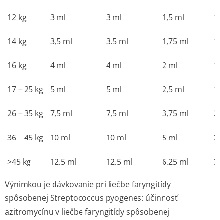
12 kg
3 ml
3 ml
1,5 ml
1
14 kg
3,5 ml
3.5 ml
1,75 ml
1
16 kg
4 ml
4 ml
2 ml
1
17 – 25 kg
5 ml
5 ml
2,5 ml
1
26 – 35 kg
7,5 ml
7,5 ml
3,75 ml
2
36 – 45 kg
10 ml
10 ml
5 ml
3
>45 kg
12,5 ml
12,5 ml
6,25 ml
3
Výnimkou je dávkovanie pri liečbe faryngitídy
spôsobenej
Streptococcus pyogenes
: účinnosť
azitromycínu v liečbe faryngitídy spôsobenej