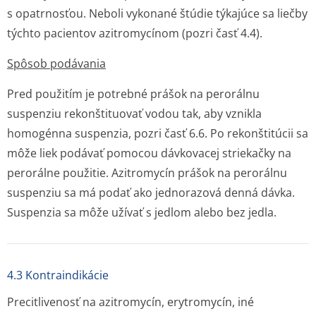
s opatrnosťou. Neboli vykonané štúdie týkajúce sa liečby
týchto pacientov azitromycínom (pozri časť 4.4).
Spôsob podávania
Pred použitím je potrebné prášok na perorálnu
suspenziu rekonštituovať vodou tak, aby vznikla
homogénna suspenzia, pozri časť 6.6. Po rekonštitúcii sa
môže liek podávať pomocou dávkovacej striekačky na
perorálne použitie. Azitromycín prášok na perorálnu
suspenziu sa má podať ako jednorazová denná dávka.
Suspenzia sa môže užívať s jedlom alebo bez jedla.
4.3 Kontraindikácie
Precitlivenosť na azitromycín, erytromycín, iné