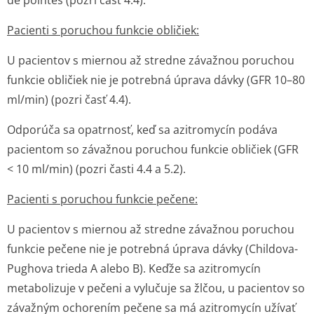
de pointes
(pozri časť 4.4).
Pacienti s poruchou funkcie obličiek:
U pacientov s miernou až stredne závažnou poruchou
funkcie obličiek nie je potrebná úprava dávky (GFR 10–80
ml/min) (pozri časť 4.4).
Odporúča sa opatrnosť, keď sa azitromycín podáva
pacientom so závažnou poruchou funkcie obličiek (GFR
< 10 ml/min) (pozri časti 4.4 a 5.2).
Pacienti s poruchou funkcie pečene:
U pacientov s miernou až stredne závažnou poruchou
funkcie pečene nie je potrebná úprava dávky (Childova-
Pughova trieda A alebo B). Keďže sa azitromycín
metabolizuje v pečeni a vylučuje sa žlčou, u pacientov so
závažným ochorením pečene sa má azitromycín užívať