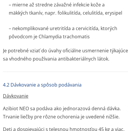
– mierne až stredne závažné infekcie kože a
mäkkých tkanív, napr. folikulitída, celulitída, erysipel
– nekomplikované uretritída a cervicitída, ktorých
pôvodcom je
Chlamydia trachomatis
Je potrebné vziať do úvahy oficiálne usmernenie týkajúce
sa vhodného používania antibakteriál­nych látok.
4.2 Dávkovanie a spôsob podávania
Dávkovanie
Azibiot NEO sa podáva ako jednorazová denná dávka.
Trvanie liečby pre rôzne ochorenia je uvedené nižšie.
Deti a dospievajúci s telesnou hmotnosťou 45 kg a viac,