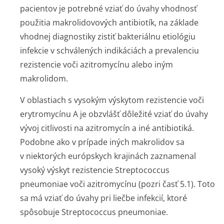
pacientov je potrebné vziať do úvahy vhodnosť
použitia makrolidovových antibiotík, na základe
vhodnej diagnostiky zistiť bakteriálnu etiológiu
infekcie v schválených indikáciách a prevalenciu
rezistencie voči azitromycínu alebo iným
makrolidom.
V oblastiach s vysokým výskytom rezistencie voči
erytromycínu A je obzvlášť dôležité vziať do úvahy
vývoj citlivosti na azitromycín a iné antibiotiká.
Podobne ako v prípade iných makrolidov sa
v niektorých európskych krajinách zaznamenal
vysoký výskyt rezistencie
Streptococcus
pneumoniae
voči azitromycínu (pozri časť 5.1). Toto
sa má vziať do úvahy pri liečbe infekcií, ktoré
spôsobuje
Streptococcus pneumoniae
.