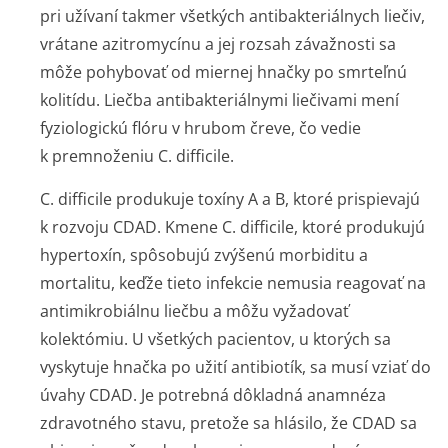
pri užívaní takmer všetkých antibakteriálnych liečiv,
vrátane azitromycínu a jej rozsah závažnosti sa
môže pohybovať od miernej hnačky po smrteľnú
kolitídu. Liečba antibakteriálnymi liečivami mení
fyziologickú flóru v hrubom čreve, čo vedie
k premnoženiu
C. difficile
.
C. difficile
produkuje toxíny A a B, ktoré prispievajú
k rozvoju CDAD. Kmene
C. difficile
, ktoré produkujú
hypertoxín, spôsobujú zvýšenú morbiditu a
mortalitu, keďže tieto infekcie nemusia reagovať na
antimikrobiálnu liečbu a môžu vyžadovať
kolektómiu. U všetkých pacientov, u ktorých sa
vyskytuje hnačka po užití antibiotík, sa musí vziať do
úvahy CDAD. Je potrebná dôkladná anamnéza
zdravotného stavu, pretože sa hlásilo, že CDAD sa