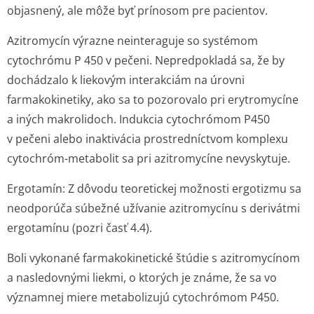
objasnený, ale môže byť prínosom pre pacientov.
Azitromycín výrazne neinteraguje so systémom
cytochrómu P 450 v pečeni. Nepredpokladá sa, že by
dochádzalo k liekovým interakciám na úrovni
farmakokinetiky, ako sa to pozorovalo pri erytromycíne
a iných makrolidoch. Indukcia cytochrómom P450
v pečeni alebo inaktivácia prostredníctvom komplexu
cytochróm-metabolit sa pri azitromycíne nevyskytuje.
Ergotamín:
Z dôvodu teoretickej možnosti ergotizmu sa
neodporúča súbežné užívanie azitromycínu s derivátmi
ergotamínu (pozri časť 4.4).
Boli vykonané farmakokinetické štúdie s azitromycínom
a nasledovnými liekmi, o ktorých je známe, že sa vo
významnej miere metabolizujú cytochrómom P450.