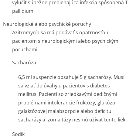
vylúčiť súbežne prebiehajúca infekcia spôsobená
T.
pallidium
.
Neurologické alebo psychické poruchy
Azitromycín sa má podávať s opatrnosťou
pacientom s neurologickými alebo psychickými
poruchami.
Sacharóza
6,5 ml suspenzie obsahuje 5 g sacharózy. Musí
sa vziať do úvahy u pacientov s diabetes
mellitus. Pacienti so zriedkavými dedičnými
problémami intolerancie fruktózy, glukózo-
galaktózovej malabsorpcie alebo deficitu
sacharázy a izomaltázy nesmú užívať tento liek.
Sodík