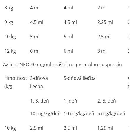
8 kg
4 ml
4 ml
2 ml
2
9 kg
4,5 ml
4,5 ml
2,25 ml
2
10 kg
5 ml
5 ml
2,5 ml
2
12 kg
6 ml
6 ml
3 ml
2
Azibiot NEO 40 mg/ml prášok na perorálnu suspenziu
Hmotnosť
3-dňová
5-dňová liečba
O
(kg)
liečba
f
1.-3. deň
1. deň
2.-5. deň
10 mg/kg/deň
10 mg/kg/deň
5 mg/kg/deň
10 kg
2,5 ml
2,5 ml
1,25 ml
1