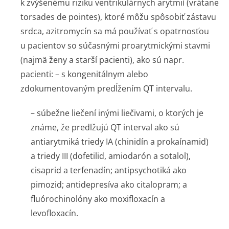
k zvýšenému riziku ventrikulárnych arytmií (vrátane
torsades de pointes
), ktoré môžu spôsobiť zástavu
srdca, azitromycín sa má používať s opatrnosťou
u pacientov so súčasnými proarytmickými stavmi
(najmä ženy a starší pacienti), ako sú napr.
pacienti: – s kongenitálnym alebo
zdokumentovaným predĺžením QT intervalu.
– súbežne liečení inými liečivami, o ktorých je
známe, že predlžujú QT interval ako sú
antiarytmiká triedy IA (chinidín a prokaínamid)
a triedy III (dofetilid, amiodarón a sotalol),
cisaprid a terfenadín; antipsychotiká ako
pimozid; antidepresíva ako citalopram; a
fluórochinolóny ako moxifloxacín a
levofloxacín.