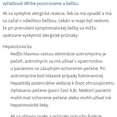
vyžadovali dlhšie pozorovanie a liečbu.
Ak sa vyskytne alergická reakcia, liek sa má vysadiť a má
sa začať s náležitou liečbou. Lekári si majú byť vedomí,
že pri prerušení symptomatickej liečby sa môžu
opätovne vyskytnúť alergické príznaky.
Hepatotoxicita
Keďže hlavnou cestou eliminácie azitromycínu je
pečeň, azitromycín sa má užívať s opatrnosťou
u pacientov so závažným ochorením pečene. Pri
azitromycíne boli hlásené prípady fulminantnej
hepatitídy potenciálne vedúcej k život ohrozujúcemu
zlyhávaniu pečene (pozri časť 4.8). Niektorí pacienti
mohli mať ochorenie pečene alebo mohli užívať iné
hepatotoxické li­eky.
Ak sa objavia znaky a príznaky poruchy funkcie