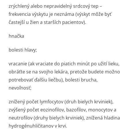
zrýchlený alebo nepravidelný srdcový tep –
frekvencia výskytu je neznáma (výskyt môže byť
častejší u žien a starších pacientov).
hnačka
bolesti hlavy;
vracanie (ak vraciate do piatich minút po užití lieku,
obráťte se na svojho lekára, pretože budete možno
potrebovať ďalšiu liečbu), bolesti brucha,
nevoľnosť;
znížený počet lymfocytov (druh bielych krviniek),
zvýšený počet eozinofilov, bazofilov, monocytov a
neutrofilov (druhy bielych krviniek), znížená hladina
hydrogénuhličitanov v krvi.