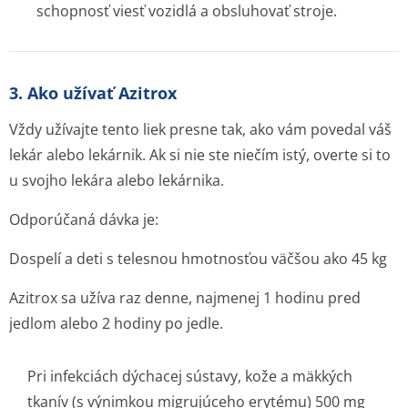
schopnosť viesť vozidlá a obsluhovať stroje.
3. Ako užívať Azitrox
Vždy užívajte tento liek presne tak, ako vám povedal váš
lekár alebo lekárnik. Ak si nie ste niečím istý, overte si to
u svojho lekára alebo lekárnika.
Odporúčaná dávka je:
Dospelí a deti s telesnou hmotnosťou väčšou ako 45 kg
Azitrox sa užíva raz denne, najmenej 1 hodinu pred
jedlom alebo 2 hodiny po jedle.
Pri infekciách dýchacej sústavy, kože a mäkkých
tkanív (s výnimkou migrujúceho erytému) 500 mg