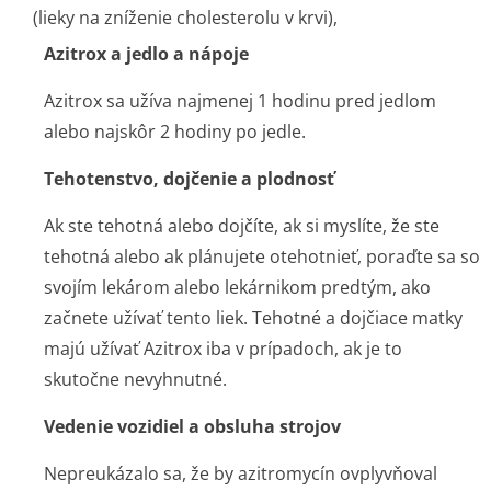
(lieky na zníženie cholesterolu v krvi),
Azitrox a jedlo a nápoje
Azitrox sa užíva najmenej 1 hodinu pred jedlom
alebo najskôr 2 hodiny po jedle.
Tehotenstvo, dojčenie a plodnosť
Ak ste tehotná alebo dojčíte, ak si myslíte, že ste
tehotná alebo ak plánujete otehotnieť, poraďte sa so
svojím lekárom alebo lekárnikom predtým, ako
začnete užívať tento liek. Tehotné a dojčiace matky
majú užívať Azitrox iba v prípadoch, ak je to
skutočne nevyhnutné.
Vedenie vozidiel a obsluha strojov
Nepreukázalo sa, že by azitromycín ovplyvňoval