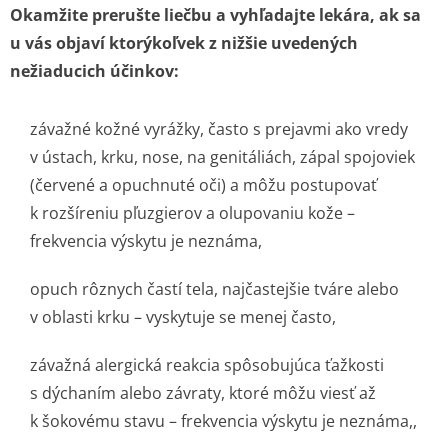
Okamžite prerušte liečbu a vyhľadajte lekára, ak sa
u vás objaví ktorýkoľvek z nižšie uvedených
nežiaducich účinkov:
závažné kožné vyrážky, často s prejavmi ako vredy
v ústach, krku, nose, na genitáliách, zápal spojoviek
(červené a opuchnuté oči) a môžu postupovať
k rozšíreniu pľuzgierov a olupovaniu kože –
frekvencia výskytu je neznáma,
opuch rôznych častí tela, najčastejšie tváre alebo
v oblasti krku – vyskytuje se menej často,
závažná alergická reakcia spôsobujúca ťažkosti
s dýchaním alebo závraty, ktoré môžu viesť až
k šokovému stavu – frekvencia výskytu je neznáma,,