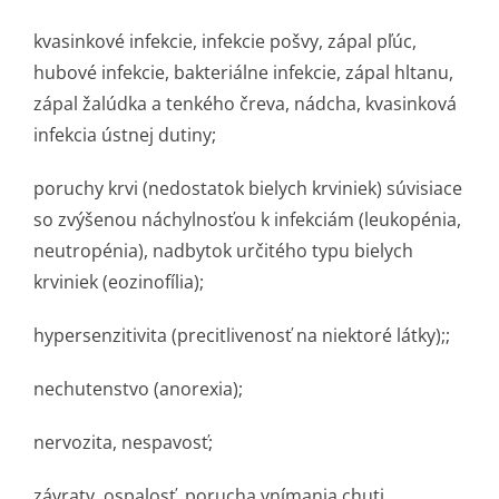
kvasinkové infekcie, infekcie pošvy, zápal pľúc,
hubové infekcie, bakteriálne infekcie, zápal hltanu,
zápal žalúdka a tenkého čreva, nádcha, kvasinková
infekcia ústnej dutiny;
poruchy krvi (nedostatok bielych krviniek) súvisiace
so zvýšenou náchylnosťou k infekciám (leukopénia,
neutropénia), nadbytok určitého typu bielych
krviniek (eozinofília);
hypersenzitivita (precitlivenosť na niektoré látky);;
nechutenstvo (anorexia);
nervozita, nespavosť;
závraty, ospalosť, porucha vnímania chuti,