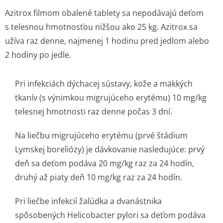
Azitrox filmom obalené tablety sa nepodávajú deťom
s telesnou hmotnosťou nižšou ako 25 kg. Azitrox sa
užíva raz denne, najmenej 1 hodinu pred jedlom alebo
2 hodiny po jedle.
Pri infekciách dýchacej sústavy, kože a mäkkých
tkanív (s výnimkou migrujúceho erytému) 10 mg/kg
telesnej hmotnosti raz denne počas 3 dní.
Na liečbu migrujúceho erytému (prvé štádium
Lymskej boreliózy) je dávkovanie nasledujúce: prvý
deň sa deťom podáva 20 mg/kg raz za 24 hodín,
druhý až piaty deň 10 mg/kg raz za 24 hodín.
Pri liečbe infekcií žalúdka a dvanástnika
spôsobených Helicobacter pylori sa deťom podáva