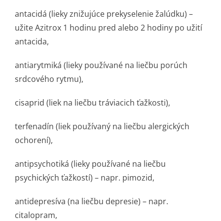
antacidá (lieky znižujúce prekyselenie žalúdku) –
užite Azitrox 1 hodinu pred alebo 2 hodiny po užití
antacida,
antiarytmiká (lieky používané na liečbu porúch
srdcového rytmu),
cisaprid (liek na liečbu tráviacich ťažkosti),
terfenadín (liek používaný na liečbu alergických
ochorení),
antipsychotiká (lieky používané na liečbu
psychických ťažkostí) – napr. pimozid,
antidepresíva (na liečbu depresie) – napr.
citalopram,