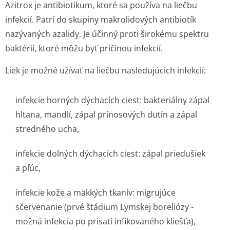
Azitrox je antibiotikum, ktoré sa používa na liečbu
infekcií. Patrí do skupiny makrolidových antibiotík
nazývaných azalidy. Je účinný proti širokému spektru
baktérií, ktoré môžu byť príčinou infekcií.
Liek je možné užívať na liečbu nasledujúcich infekcií:
infekcie horných dýchacích ciest: bakteriálny zápal
hltana, mandlí, zápal prínosových dutín a zápal
stredného ucha,
infekcie dolných dýchacích ciest: zápal priedušiek
a pľúc,
infekcie kože a mäkkých tkanív: migrujúce
sčervenanie (prvé štádium Lymskej boreliózy -
možná infekcia po prisatí infikovaného kliešťa),