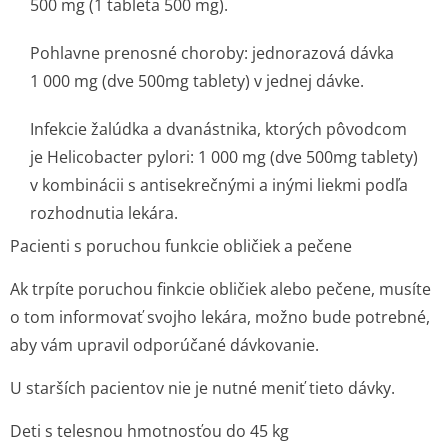
500 mg (1 tableta 500 mg).
Pohlavne prenosné choroby: jednorazová dávka
1 000 mg (dve 500mg tablety) v jednej dávke.
Infekcie žalúdka a dvanástnika, ktorých pôvodcom
je Helicobacter pylori: 1 000 mg (dve 500mg tablety)
v kombinácii s antisekrečnými a inými liekmi podľa
rozhodnutia lekára.
Pacienti s poruchou funkcie obličiek a pečene
Ak trpíte poruchou finkcie obličiek alebo pečene, musíte
o tom informovať svojho lekára, možno bude potrebné,
aby vám upravil odporúčané dávkovanie.
U starších pacientov nie je nutné meniť tieto dávky.
Deti s telesnou hmotnosťou do 45 kg