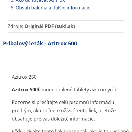
5. Ako uchovávať Azitrox
6. Obsah balenia a ďalšie informácie
Zdroje:
Originál PDF (sukl.sk)
Príbalový leták - Azitrox 500
Azitrox 250
Azitrox 500
filmom obalené tablety azitromycín
Pozorne si prečítajte celú písomnú informáciu
predtým, ako začnete užívať tento liek, pretože
obsahuje pre vás dôležité informácie.
Vždy užívajte tento liek presne tak, ako je to uvedené