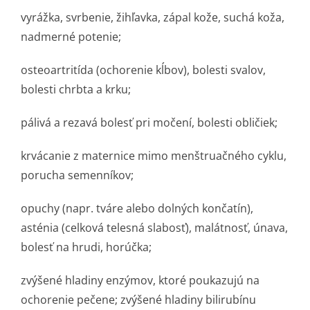
vyrážka, svrbenie, žihľavka, zápal kože, suchá koža,
nadmerné potenie;
osteoartritída (ochorenie kĺbov), bolesti svalov,
bolesti chrbta a krku;
pálivá a rezavá bolesť pri močení, bolesti obličiek;
krvácanie z maternice mimo menštruačného cyklu,
porucha semenníkov;
opuchy (napr. tváre alebo dolných končatín),
asténia (celková telesná slabosť), malátnosť, únava,
bolesť na hrudi, horúčka;
zvýšené hladiny enzýmov, ktoré poukazujú na
ochorenie pečene; zvýšené hladiny bilirubínu