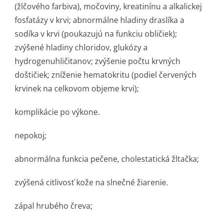
(žlčového farbiva), močoviny, kreatinínu a alkalickej
fosfatázy v krvi; abnormálne hladiny draslíka a
sodíka v krvi (poukazujú na funkciu obličiek);
zvýšené hladiny chloridov, glukózy a
hydrogenuhliči­tanov; zvýšenie počtu krvných
doštičiek; zníženie hematokritu (podiel červených
krvinek na celkovom objeme krvi);
komplikácie po výkone.
nepokoj;
abnormálna funkcia pečene, cholestatická žltačka;
zvýšená citlivosť kože na slnečné žiarenie.
zápal hrubého čreva;