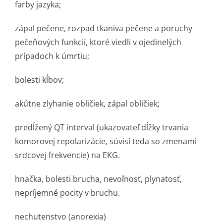
farby jazyka;
zápal pečene, rozpad tkaniva pečene a poruchy
pečeňových funkcií, ktoré viedli v ojedinelých
prípadoch k úmrtiu;
bolesti kĺbov;
akútne zlyhanie obličiek, zápal obličiek;
predĺžený QT interval (ukazovateľ dĺžky trvania
komorovej repolarizácie, súvisí teda so zmenami
srdcovej frekvencie) na EKG.
hnačka, bolesti brucha, nevoľnosť, plynatosť,
nepríjemné pocity v bruchu.
nechutenstvo (anorexia)