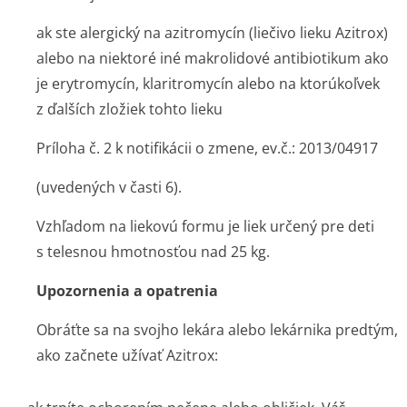
ak ste alergický na azitromycín (liečivo lieku Azitrox)
alebo na niektoré iné makrolidové antibiotikum ako
je erytromycín, klaritromycín alebo na ktorúkoľvek
z ďalších zložiek tohto lieku
Príloha č. 2 k notifikácii o zmene, ev.č.: 2013/04917
(uvedených v časti 6).
Vzhľadom na liekovú formu je liek určený pre deti
s telesnou hmotnosťou nad 25 kg.
Upozornenia a opatrenia
Obráťte sa na svojho lekára alebo lekárnika predtým,
ako začnete užívať Azitrox: