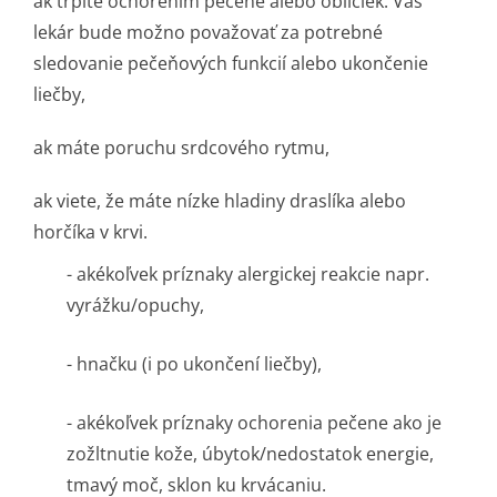
ak trpíte ochorením pečene alebo obličiek. Váš
lekár bude možno považovať za potrebné
sledovanie pečeňových funkcií alebo ukončenie
liečby,
ak máte poruchu srdcového rytmu,
ak viete, že máte nízke hladiny draslíka alebo
horčíka v krvi.
-
akékoľvek príznaky alergickej reakcie napr.
vyrážku/opuchy,
-
hnačku (i po ukončení liečby),
-
akékoľvek príznaky ochorenia pečene ako je
zožltnutie kože, úbytok/nedostatok energie,
tmavý moč, sklon ku krvácaniu.