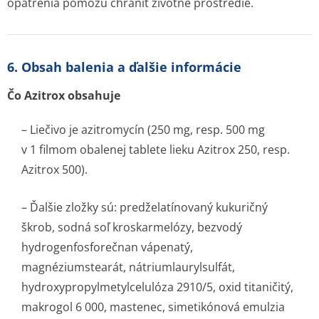
opatrenia pomôžu chrániť životné prostredie.
6. Obsah balenia a ďalšie informácie
Čo Azitrox obsahuje
– Liečivo je azitromycín (250 mg, resp. 500 mg
v 1 filmom obalenej tablete lieku Azitrox 250, resp.
Azitrox 500).
– Ďalšie zložky sú: predželatínovaný kukuričný
škrob, sodná soľ kroskarmelózy, bezvodý
hydrogenfosforečnan vápenatý,
magnéziumstearát, nátriumlauryl­sulfát,
hydroxypropyl­metylcelulóza 2910/5, oxid titaničitý,
makrogol 6 000, mastenec, simetikónová emulzia