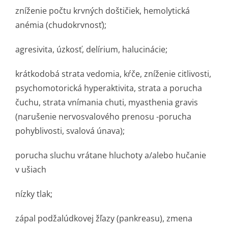
zníženie počtu krvných doštičiek, hemolytická
anémia (chudokrvnosť);
agresivita, úzkosť, delírium, halucinácie;
krátkodobá strata vedomia, kŕče, zníženie citlivosti,
psychomotorická hyperaktivita, strata a porucha
čuchu, strata vnímania chuti, myasthenia gravis
(narušenie nervosvalového prenosu -porucha
pohyblivosti, svalová únava);
porucha sluchu vrátane hluchoty a/alebo hučanie
v ušiach
nízky tlak;
zápal podžalúdkovej žľazy (pankreasu), zmena