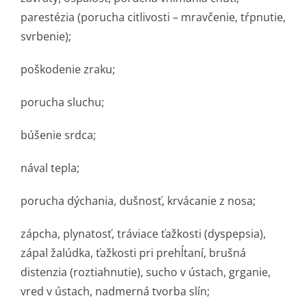
parestézia (porucha citlivosti – mravčenie, tŕpnutie,
svrbenie);
poškodenie zraku;
porucha sluchu;
búšenie srdca;
nával tepla;
porucha dýchania, dušnosť, krvácanie z nosa;
zápcha, plynatosť, tráviace ťažkosti (dyspepsia),
zápal žalúdka, ťažkosti pri prehĺtaní, brušná
distenzia (roztiahnutie), sucho v ústach, grganie,
vred v ústach, nadmerná tvorba slín;