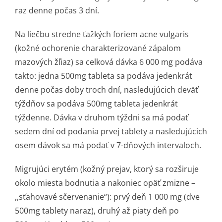
raz denne počas 3 dní.
Na liečbu stredne ťažkých foriem acne vulgaris
(kožné ochorenie charakterizované zápalom
mazových žľiaz) sa celková dávka 6 000 mg podáva
takto: jedna 500mg tableta sa podáva jedenkrát
denne počas doby troch dní, nasledujúcich deväť
týždňov sa podáva 500mg tableta jedenkrát
týždenne. Dávka v druhom týždni sa má podať
sedem dní od podania prvej tablety a nasledujúcich
osem dávok sa má podať v 7-dňových intervaloch.
Migrujúci erytém (kožný prejav, ktorý sa rozširuje
okolo miesta bodnutia a nakoniec opäť zmizne –
,,sťahovavé sčervenanie“): prvý deň 1 000 mg (dve
500mg tablety naraz), druhý až piaty deň po