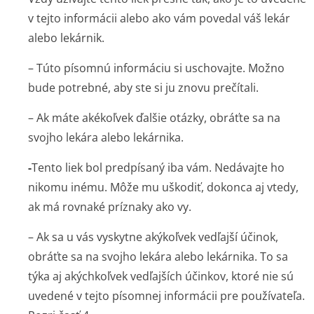
v tejto informácii alebo ako vám povedal váš lekár
alebo lekárnik.
– Túto písomnú informáciu si uschovajte. Možno
bude potrebné, aby ste si ju znovu prečítali.
– Ak máte akékoľvek ďalšie otázky, obráťte sa na
svojho lekára alebo lekárnika.
-
Tento liek bol predpísaný iba vám. Nedávajte ho
nikomu inému. Môže mu uškodiť, dokonca aj vtedy,
ak má rovnaké príznaky ako vy.
– Ak sa u vás vyskytne akýkoľvek vedľajší účinok,
obráťte sa na svojho lekára alebo lekárnika. To sa
týka aj akýchkoľvek vedľajších účinkov, ktoré nie sú
uvedené v tejto písomnej informácii pre používateľa.