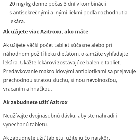
20 mg/kg denne počas 3 dní v kombinácii
s antisekrečnými a inými liekmi podľa rozhodnutia
lekára.
Ak užijete viac Azitroxu, ako máte
Ak užijete väčší počet tabliet súčasne alebo pri
náhodnom požití lieku dieťaťom, okamžite vyhľadajte
lekára. Ukážte lekárovi zostávajúce balenie tabliet.
Predávkovanie makrolidovými antibiotikami sa prejavuje
prechodnou stratou sluchu, silnou nevoľnosťou,
vracaním a hnačkou.
Ak zabudnete užiť Azitrox
Neužívajte dvojnásobnú dávku, aby ste nahradili
vynechanú tabletu.
Ak zabudnete užiť tabletu, užite ju čo najskôr.