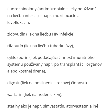
fluorochinolóny (antimikrobiálne lieky používané
na liečbu infekcií) – napr. moxifloxacín a
levofloxacín,
zidovudín (liek na liečbu HIV infekcie),
rifabutín (liek na liečbu tuberkulózy),
cyklosporín (liek potláčajúci činnosť imunitného
systému používaný napr. po transplantácii orgánov
alebo kostnej drene),
digoxín(liek na posilnenie srdcovej činnosti),
warfarín (liek na riedenie krvi),
statíny ako je napr. simvastatín, atorvastatín a iné