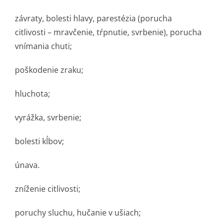
závraty, bolesti hlavy, parestézia (porucha
citlivosti – mravčenie, tŕpnutie, svrbenie), porucha
vnímania chuti;
poškodenie zraku;
hluchota;
vyrážka, svrbenie;
bolesti kĺbov;
únava.
zníženie citlivosti;
poruchy sluchu, hučanie v ušiach;