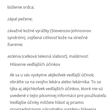
búšenie srdca;
zápal pečene;
závažné kožné vyrážky (Stevensov-Johnsonov
syndróm), zvýšená citlivosť kože na slnečné
žiarenie;
asténia (celková telesná slabosť), malátnosť.
Hlásenie vedľajších účinkov
Ak sa u vás vyskytne akýkoľvek vedľajší účinok,
obráťte sa na svojho lekára alebo lekárnika. To sa
týka aj akýchkoľvek vedľajších účinkov, ktoré nie sú
uvedené v tejto písomnej informácii pre používateľa.
Vedľajšie účinky môžete hlásiť aj priamo
prostredníctvom národného systému hlásenia