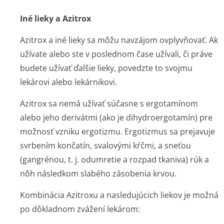
Iné lieky a Azitrox
Azitrox a iné lieky sa môžu navzájom ovplyvňovať. Ak
užívate alebo ste v poslednom čase užívali, či práve
budete užívať ďalšie lieky, povedzte to svojmu
lekárovi alebo lekárnikovi.
Azitrox sa nemá užívať súčasne s ergotamínom
alebo jeho derivátmi (ako je dihydroergotamín) pre
možnosť vzniku ergotizmu. Ergotizmus sa prejavuje
svrbením končatín, svalovými kŕčmi, a sneťou
(gangrénou, t. j. odumretie a rozpad tkaniva) rúk a
nôh následkom slabého zásobenia krvou.
Kombinácia Azitroxu a nasledujúcich liekov je možná
po dôkladnom zvážení lekárom: