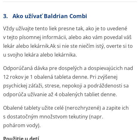
3. Ako užívať Baldrian Combi
Vždy užívajte tento liek presne tak, ako je to uvedené
v tejto písomnej informácii, alebo ako vám povedal váš
lekár alebo lekárnik
.
Ak si nie ste niečím istý, overte si to
u svojho lekára alebo lekárnika
.
Odporúčaná dávka pre dospelých a dospievajúcich nad
12 rokov je 1 obalená tableta denne. Pri zvýšenej
psychickej záťaži, strese, nepokoji a podráždenosti sa
odporúča užívanie až 4 obalených tabliet denne.
Obalené tablety užite celé (nerozhryzené) a zapite ich
s dostatočným množstvom tekutiny (napr.
pohárom vody).
Použitie u detí