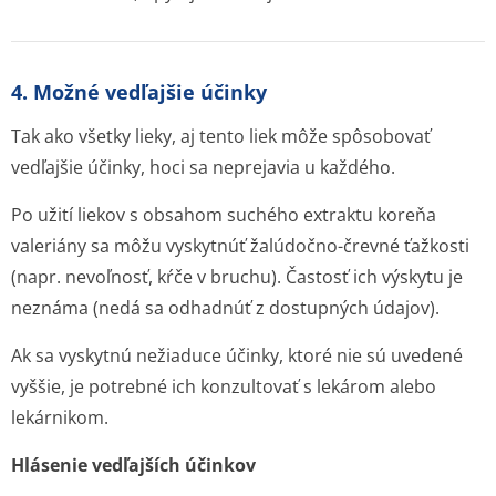
4. Možné vedľajšie účinky
Tak ako všetky lieky, aj tento liek môže spôsobovať
vedľajšie účinky, hoci sa neprejavia u každého.
Po užití liekov s obsahom suchého extraktu koreňa
valeriány sa môžu vyskytnúť žalúdočno-črevné ťažkosti
(napr. nevoľnosť, kŕče v bruchu). Častosť ich výskytu je
neznáma (nedá sa odhadnúť z dostupných údajov).
Ak sa vyskytnú nežiaduce účinky, ktoré nie sú uvedené
vyššie, je potrebné ich konzultovať s lekárom alebo
lekárnikom.
Hlásenie vedľajších účinkov