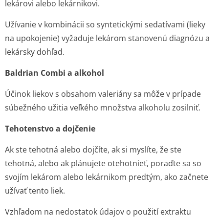
lekárovi alebo lekárnikovi.
Užívanie v kombinácii so syntetickými sedatívami (lieky
na upokojenie) vyžaduje lekárom stanovenú diagnózu a
lekársky dohľad.
Baldrian Combi a alkohol
Účinok liekov s obsahom valeriány sa môže v prípade
súbežného užitia veľkého množstva alkoholu zosilniť.
Tehotenstvo a dojčenie
Ak ste tehotná alebo dojčíte, ak si myslíte, že ste
tehotná, alebo ak plánujete otehotnieť, poraďte sa so
svojím lekárom alebo lekárnikom predtým, ako začnete
užívať tento liek.
Vzhľadom na nedostatok údajov o použití extraktu