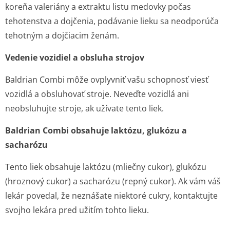
koreňa valeriány a extraktu listu medovky počas
tehotenstva a dojčenia, podávanie lieku sa neodporúča
tehotným a dojčiacim ženám.
Vedenie vozidiel a obsluha strojov
Baldrian Combi môže ovplyvniť vašu schopnosť viesť
vozidlá a obsluhovať stroje. Neveďte vozidlá ani
neobsluhujte stroje, ak užívate tento liek.
Baldrian Combi obsahuje laktózu, glukózu a
sacharózu
Tento liek obsahuje laktózu (mliečny cukor), glukózu
(hroznový cukor) a sacharózu (repný cukor). Ak vám váš
lekár povedal, že neznášate niektoré cukry, kontaktujte
svojho lekára pred užitím tohto lieku.