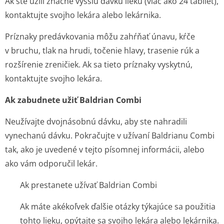
Ak ste užili značne vyššiu dávku lieku (viac ako 24 tabliet),
kontaktujte svojho lekára alebo lekárnika.
Príznaky predávkovania môžu zahŕňať únavu, kŕče
v bruchu, tlak na hrudi, točenie hlavy, trasenie rúk a
rozšírenie zreničiek. Ak sa tieto príznaky vyskytnú,
kontaktujte svojho lekára.
Ak zabudnete užiť Baldrian Combi
Neužívajte dvojnásobnú dávku, aby ste nahradili
vynechanú dávku. Pokračujte v užívaní Baldrianu Combi
tak, ako je uvedené v tejto písomnej informácii, alebo
ako vám odporučil lekár.
Ak prestanete užívať Baldrian Combi
Ak máte akékoľvek ďalšie otázky týkajúce sa použitia
tohto lieku, opýtajte sa svojho lekára alebo lekárnika.