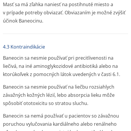
Masť sa má zľahka naniesť na postihnuté miesto a
v prípade potreby obviazať. Obviazaním je možné zvýšiť
účinok Baneocinu.
4.3 Kontraindikácie
Baneocin sa nesmie používať pri precitlivenosti na
liečivá, na iné aminoglykozidové antibiotiká alebo na
ktorúkoľvek z pomocných látok uvedených v časti 6.1.
Baneocin sa nesmie používať na liečbu rozsiahlych
závažných kožných lézií, lebo absorpcia lieku môže
spôsobiť ototoxicitu so stratou sluchu.
Baneocin sa nemá používať u pacientov so závažnou
poruchou vylučovania kardiálneho alebo renálneho