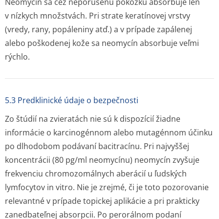
Neomycín sa cez neporušenú pokožku absorbuje len
v nízkych množstvách. Pri strate keratínovej vrstvy
(vredy, rany, popáleniny atď.) a v prípade zapálenej
alebo poškodenej kože sa neomycín absorbuje veľmi
rýchlo.
5.3 Predklinické údaje o bezpečnosti
Zo štúdií na zvieratách nie sú k dispozícií žiadne
informácie o karcinogénnom alebo mutagénnom účinku
po dlhodobom podávaní bacitracínu. Pri najvyššej
koncentrácii (80 pg/ml neomycínu) neomycín zvyšuje
frekvenciu chromozomálnych aberácií u ľudských
lymfocytov
in vitro.
Nie je zrejmé, či je toto pozorovanie
relevantné v prípade topickej aplikácie a pri prakticky
zanedbateľnej absorpcii. Po perorálnom podaní