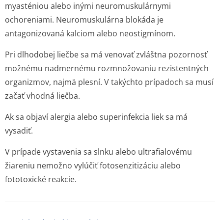
myasténiou alebo inými neuromuskulárnymi
ochoreniami. Neuromuskulárna blokáda je
antagonizovaná kalciom alebo neostigmínom.
Pri dlhodobej liečbe sa má venovať zvláštna pozornosť
možnému nadmernému rozmnožovaniu rezistentných
organizmov, najmä plesní. V takýchto prípadoch sa musí
začať vhodná liečba.
Ak sa objaví alergia alebo superinfekcia liek sa má
vysadiť.
V prípade vystavenia sa slnku alebo ultrafialovému
žiareniu nemožno vylúčiť fotosenzitizáciu alebo
fototoxické reakcie.