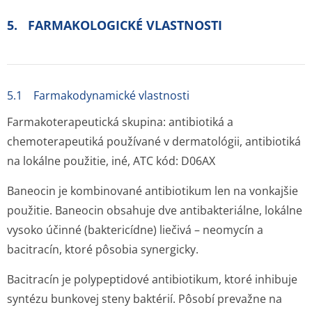
5. FARMAKOLOGICKÉ VLASTNOSTI
5.1 Farmakodynamické vlastnosti
Farmakoterapeutická skupina: antibiotiká a
chemoterapeutiká používané v dermatológii, antibiotiká
na lokálne použitie, iné, ATC kód: D06AX
Baneocin je kombinované antibiotikum len na vonkajšie
použitie. Baneocin obsahuje dve antibakteriálne, lokálne
vysoko účinné (baktericídne) liečivá – neomycín a
bacitracín, ktoré pôsobia synergicky.
Bacitracín je polypeptidové antibiotikum, ktoré inhibuje
syntézu bunkovej steny baktérií. Pôsobí prevažne na