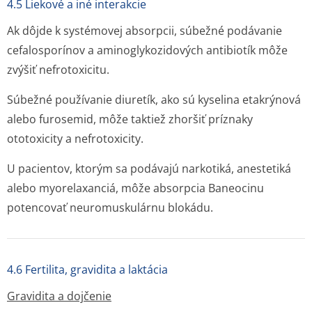
4.5 Liekové a iné interakcie
Ak dôjde k systémovej absorpcii, súbežné podávanie
cefalosporínov a aminoglykozidových antibiotík môže
zvýšiť nefrotoxicitu.
Súbežné používanie diuretík, ako sú kyselina etakrýnová
alebo furosemid, môže taktiež zhoršiť príznaky
ototoxicity a nefrotoxicity.
U pacientov, ktorým sa podávajú narkotiká, anestetiká
alebo myorelaxanciá, môže absorpcia Baneocinu
potencovať neuromuskulárnu blokádu.
4.6 Fertilita, gravidita a laktácia
Gravidita a dojčenie