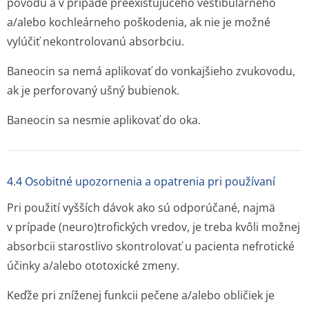
pôvodu a v prípade preexistujúceho vestibulárneho
a/alebo kochleárneho poškodenia, ak nie je možné
vylúčiť nekontrolovanú absorbciu.
Baneocin sa nemá aplikovať do vonkajšieho zvukovodu,
ak je perforovaný ušný bubienok.
Baneocin sa nesmie aplikovať do oka.
4.4 Osobitné upozornenia a opatrenia pri používaní
Pri použití vyšších dávok ako sú odporúčané, najmä
v prípade (neuro)trofických vredov, je treba kvôli možnej
absorbcii starostlivo skontrolovať u pacienta nefrotické
účinky a/alebo ototoxické zmeny.
Keďže pri zníženej funkcii pečene a/alebo obličiek je