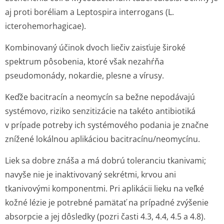
aj proti boréliam a
Leptospira interrogans
(L.
icterohemorha­gicae).
Kombinovaný účinok dvoch liečiv zaisťuje široké
spektrum pôsobenia, ktoré však nezahŕňa
pseudomonády, nokardie, plesne a vírusy.
Keďže bacitracín a neomycín sa bežne nepodávajú
systémovo, riziko senzitizácie na takéto antibiotiká
v prípade potreby ich systémového podania je značne
znížené lokálnou aplikáciou bacitracínu/ne­omycínu.
Liek sa dobre znáša a má dobrú toleranciu tkanivami;
navyše nie je inaktivovaný sekrétmi, krvou ani
tkanivovými komponentmi. Pri aplikácii lieku na veľké
kožné lézie je potrebné pamätať na prípadné zvýšenie
absorpcie a jej dôsledky (pozri časti 4.3, 4.4, 4.5 a 4.8).