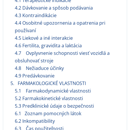
4.1 Terapeutické indikácie
4.2 Dávkovanie a spôsob podávania
4.3 Kontraindikácie
4.4 Osobitné upozornenia a opatrenia pri
používaní
4.5 Liekové a iné interakcie
4.6 Fertilita, gravidita a laktácia
4.7 Ovplyvnenie schopnosti viesť vozidlá a
obsluhovať stroje
4.8 Nežiaduce účinky
4.9 Predávkovanie
5. FARMAKOLOGICKÉ VLASTNOSTI
5.1 Farmakodynamické vlastnosti
5.2 Farmakokinetické vlastnosti
5.3 Predklinické údaje o bezpečnosti
6.1 Zoznam pomocných látok
6.2 Inkompatibility
6.3 Čas použiteľnosti