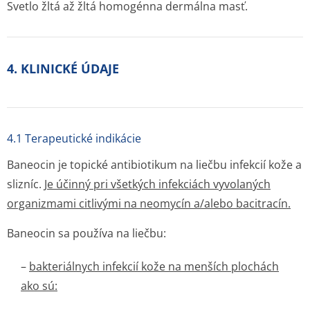
Svetlo žltá až žltá homogénna dermálna masť.
4. KLINICKÉ ÚDAJE
4.1 Terapeutické indikácie
Baneocin je topické antibiotikum na liečbu infekcií kože a
slizníc.
Je účinný pri všetkých infekciách vyvolaných
organizmami citlivými na neomycín a/alebo bacitracín.
Baneocin sa používa na liečbu:
–
bakteriálnych infekcií kože na menších plochách
ako sú: