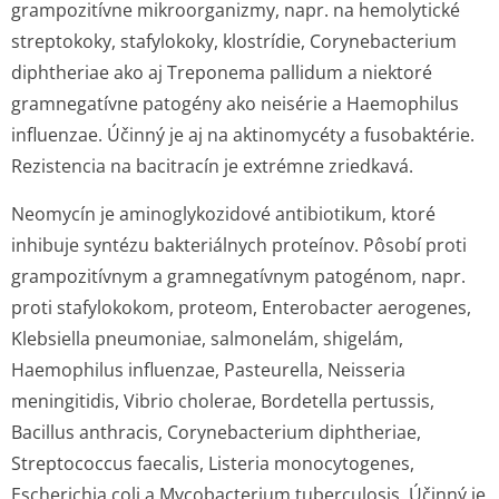
grampozitívne mikroorganizmy, napr. na hemolytické
streptokoky, stafylokoky, klostrídie,
Corynebacterium
diphtheriae
ako aj
Treponema pallidum
a niektoré
gramnegatívne patogény ako neisérie a
Haemophilus
influenzae
. Účinný je aj na aktinomycéty a fusobaktérie.
Rezistencia na bacitracín je extrémne zriedkavá.
Neomycín je aminoglykozidové antibiotikum, ktoré
inhibuje syntézu bakteriálnych proteínov. Pôsobí proti
grampozitívnym a gramnegatívnym patogénom, napr.
proti stafylokokom, proteom,
Enterobacter aerogenes
,
Klebsiella pneumoniae
, salmonelám, shigelám,
Haemophilus influenzae
,
Pasteurella
,
Neisseria
meningitidis
,
Vibrio cholerae
,
Bordetella pertussis
,
Bacillus anthracis
,
Corynebacterium diphtheriae
,
Streptococcus faecalis
,
Listeria monocytogenes
,
Escherichia coli a Mycobacterium tuberculosis
. Účinný je