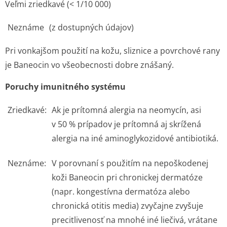
Veľmi zriedkavé (< 1/10 000)
Neznáme
(z dostupných údajov)
Pri vonkajšom použití na kožu, sliznice a povrchové rany
je Baneocin vo všeobecnosti dobre znášaný.
Poruchy imunitného systému
Zriedkavé:
Ak je prítomná alergia na neomycín, asi
v 50 % prípadov je prítomná aj skrížená
alergia na iné aminoglykozidové antibiotiká.
Neznáme:
V porovnaní s použitím na nepoškodenej
koži Baneocin pri chronickej dermatóze
(napr. kongestívna dermatóza alebo
chronická otitis media) zvyčajne zvyšuje
precitlivenosť na mnohé iné liečivá, vrátane