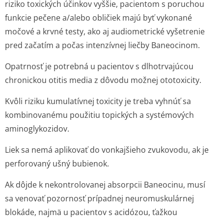
riziko toxických účinkov vyššie, pacientom s poruchou
funkcie pečene a/alebo obličiek majú byť vykonané
močové a krvné testy, ako aj audiometrické vyšetrenie
pred začatím a počas intenzívnej liečby Baneocinom.
Opatrnosť je potrebná u pacientov s dlhotrvajúcou
chronickou otitis media z dôvodu možnej ototoxicity.
Kvôli riziku kumulatívnej toxicity je treba vyhnúť sa
kombinovanému použitiu topických a systémových
aminoglykozidov.
Liek sa nemá aplikovať do vonkajšieho zvukovodu, ak je
perforovaný ušný bubienok.
Ak dôjde k nekontrolovanej absorpcii Baneocinu, musí
sa venovať pozornosť prípadnej neuromuskulárnej
blokáde, najmä u pacientov s acidózou, ťažkou