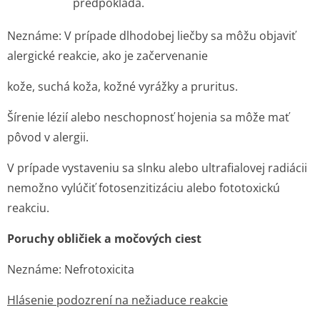
predpokladá.
Neznáme: V prípade dlhodobej liečby sa môžu objaviť
alergické reakcie, ako je začervenanie
kože, suchá koža, kožné vyrážky a pruritus.
Šírenie lézií alebo neschopnosť hojenia sa môže mať
pôvod v alergii.
V prípade vystaveniu sa slnku alebo ultrafialovej radiácii
nemožno vylúčiť fotosenzitizáciu alebo fototoxickú
reakciu.
Poruchy obličiek a močových ciest
Neznáme: Nefrotoxicita
Hlásenie podozrení na nežiaduce reakcie