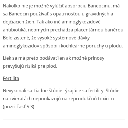
Nakoľko nie je možné vylúčiť absorpciu Baneocinu, má
sa Baneocin používať s opatrnosťou u gravidných a
dojčiacich žien. Tak ako iné aminoglykozidové
antibiotiká, neomycín prechádza placentárnou bariérou.
Bolo zistené, že vysoké systémové dávky
aminoglykozidov spôsobili kochleárne poruchy u plodu.
Liek sa má preto podávať len ak možné prínosy
prevyšujú riziká pre plod.
Fertilita
Nevykonali sa žiadne štúdie týkajúce sa fertility. Štúdie
na zvieratách nepoukazujú na reprodukčnú toxicitu
(pozri časť 5.3).