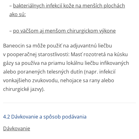
–
bakteriálnych infekcií kože na menších plochách
ako sú:
–
po väčšom aj menšom chirurgickom výkone
Baneocin sa môže použiť na adjuvantnú liečbu
v pooperačnej starostlivosti: Masť rozotretá na kúsku
gázy sa používa na priamu lokálnu liečbu infikovaných
alebo poranených telesných dutín (napr. infekcií
vonkajšieho zvukovodu, nehojace sa rany alebo
chirurgické jazvy).
4.2 Dávkovanie a spôsob podávania
Dávkovanie