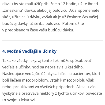
dávku by ste mali užiť približne o 12 hodín, užite ihneď
„zmeškanú“ dávku, alebo jej polovicu. Ak si spomeniete
skôr, užite celú dávku, avšak ak je už čoskoro čas vašej
budúcej dávky, užite iba polovicu. Potom užite
v predpísanom čase vašu budúcu dávku.
4. Možné vedľajšie účinky
Tak ako všetky lieky, aj tento liek môže spôsobovať
vedľajšie účinky, hoci sa neprejavia u každého.
Nasledujúce vedľajšie účinky sa hlásili u pacientov, ktorí
boli liečení metoprololom, vzťah k metoprololu však
nebol preukázaný vo všetkých prípadoch. Ak sa u vás
vyskytne a pretrváva niektorý z týchto účinkov, povedzte
to svojmu lekárovi.