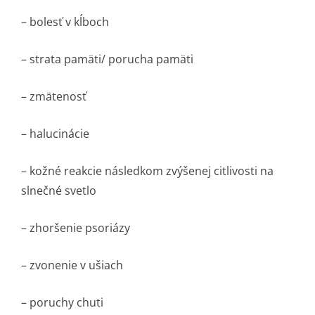
– bolesť v kĺboch
– strata pamäti/ porucha pamäti
– zmätenosť
– halucinácie
– kožné reakcie následkom zvýšenej citlivosti na
slnečné svetlo
– zhoršenie psoriázy
– zvonenie v ušiach
– poruchy chuti