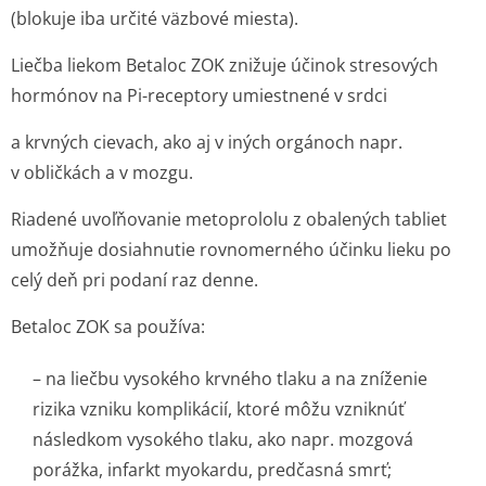
(blokuje iba určité väzbové miesta).
Liečba liekom Betaloc ZOK znižuje účinok stresových
hormónov na Pi-receptory umiestnené v srdci
a krvných cievach, ako aj v iných orgánoch napr.
v obličkách a v mozgu.
Riadené uvoľňovanie metoprololu z obalených tabliet
umožňuje dosiahnutie rovnomerného účinku lieku po
celý deň pri podaní raz denne.
Betaloc ZOK sa používa:
– na liečbu vysokého krvného tlaku a na zníženie
rizika vzniku komplikácií, ktoré môžu vzniknúť
následkom vysokého tlaku, ako napr. mozgová
porážka, infarkt myokardu, predčasná smrť;