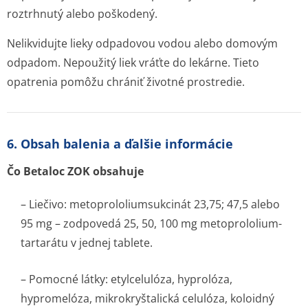
roztrhnutý alebo poškodený.
Nelikvidujte lieky odpadovou vodou alebo domovým
odpadom. Nepoužitý liek vráťte do lekárne. Tieto
opatrenia pomôžu chrániť životné prostredie.
6. Obsah balenia a ďalšie informácie
Čo Betaloc ZOK obsahuje
– Liečivo: metoprololium­sukcinát 23,75; 47,5 alebo
95 mg – zodpovedá 25, 50, 100 mg metoprololium­
tartarátu v jednej tablete.
– Pomocné látky: etylcelulóza, hyprolóza,
hypromelóza, mikrokryštalická celulóza, koloidný