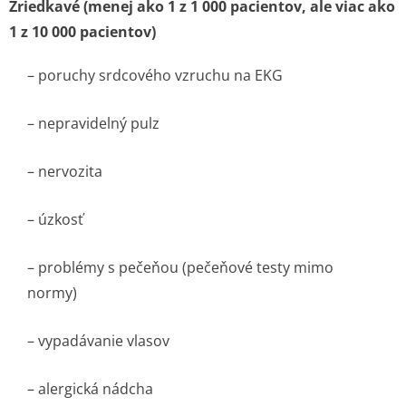
Zriedkavé (menej ako 1 z 1 000 paci­entov, ale viac ako
1 z 10 000 pa­cientov)
– poruchy srdcového vzruchu na EKG
– nepravidelný pulz
– nervozita
– úzkosť
– problémy s pečeňou (pečeňové testy mimo
normy)
– vypadávanie vlasov
– alergická nádcha