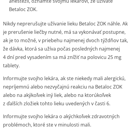
anestézii, oznámte svojmu lekárovi, že užívate
Betaloc ZOK.
Nikdy neprerušujte užívanie lieku Betaloc ZOK náhle. Ak
je prerušenie liečby nutné, má sa vykonávať postupne,
ak je to možné, v priebehu najmenej dvoch týždňov tak,
že dávka, ktorá sa užíva počas posledných najmenej
4 dní pred vysadením sa má znížiť na polovicu 25 mg
tablety.
Informujte svojho lekára, ak ste niekedy mali alergickú,
nepríjemnú alebo nezvyčajnú reakciu na Betaloc ZOK
alebo na akýkoľvek iný liek, alebo na ktorúkoľvek
z ďalších zložiek tohto lieku uvedených v časti 6.
Informujte svojho lekára o akýchkoľvek zdravotných
problémoch, ktoré ste v minulosti mali.