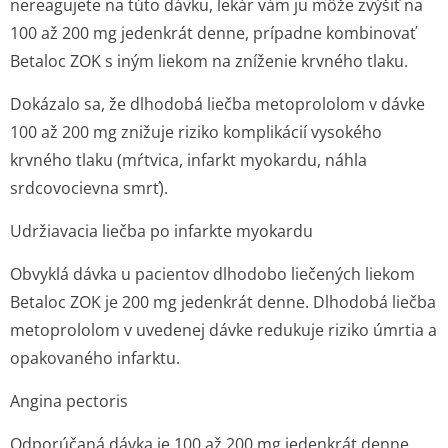
nereagujete na túto dávku, lekár vám ju môže zvýšiť na
100 až 200 mg jedenkrát denne, prípadne kombinovať
Betaloc ZOK s iným liekom na zníženie krvného tlaku.
Dokázalo sa, že dlhodobá liečba metoprololom v dávke
100 až 200 mg znižuje riziko komplikácií vysokého
krvného tlaku (mŕtvica, infarkt myokardu, náhla
srdcovocievna smrť).
Udržiavacia liečba po infarkte myokardu
Obvyklá dávka u pacientov dlhodobo liečených liekom
Betaloc ZOK je 200 mg jedenkrát denne. Dlhodobá liečba
metoprololom v uvedenej dávke redukuje riziko úmrtia a
opakovaného infarktu.
Angina pectoris
Odporúčaná dávka je 100 až 200 mg jedenkrát denne.