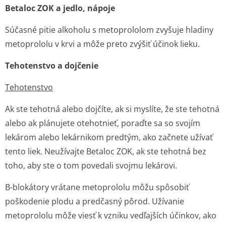
Betaloc ZOK a jedlo, nápoje
Súčasné pitie alkoholu s metoprololom zvyšuje hladiny
metoprololu v krvi a môže preto zvýšiť účinok lieku.
Tehotenstvo a dojčenie
Tehotenstvo
Ak ste tehotná alebo dojčíte, ak si myslíte, že ste tehotná
alebo ak plánujete otehotnieť, poraďte sa so svojím
lekárom alebo lekárnikom predtým, ako začnete užívať
tento liek. Neužívajte Betaloc ZOK, ak ste tehotná bez
toho, aby ste o tom povedali svojmu lekárovi.
B-blokátory vrátane metoprololu môžu spôsobiť
poškodenie plodu a predčasný pôrod. Užívanie
metoprololu môže viesť k vzniku vedľajších účinkov, ako