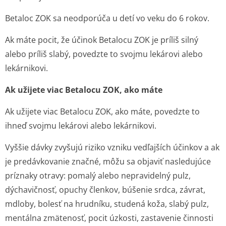
Betaloc ZOK sa neodporúča u detí vo veku do 6 rokov.
Ak máte pocit, že účinok Betalocu ZOK je príliš silný
alebo príliš slabý, povedzte to svojmu lekárovi alebo
lekárnikovi.
Ak užijete viac Betalocu ZOK, ako máte
Ak užijete viac Betalocu ZOK, ako máte, povedzte to
ihneď svojmu lekárovi alebo lekárnikovi.
Vyššie dávky zvyšujú riziko vzniku vedľajších účinkov a ak
je predávkovanie značné, môžu sa objaviť nasledujúce
príznaky otravy: pomalý alebo nepravidelný pulz,
dýchavičnosť, opuchy členkov, búšenie srdca, závrat,
mdloby, bolesť na hrudníku, studená koža, slabý pulz,
mentálna zmätenosť, pocit úzkosti, zastavenie činnosti