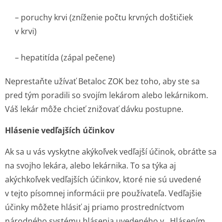
– poruchy krvi (zníženie počtu krvných doštičiek
v krvi)
– hepatitída (zápal pečene)
Neprestaňte užívať Betaloc ZOK bez toho, aby ste sa
pred tým poradili so svojím lekárom alebo lekárnikom.
Váš lekár môže chcieť znižovať dávku postupne.
Hlásenie vedľajších účinkov
Ak sa u vás vyskytne akýkoľvek vedľajší účinok, obráťte sa
na svojho lekára, alebo lekárnika. To sa týka aj
akýchkoľvek vedľajších účinkov, ktoré nie sú uvedené
v tejto písomnej informácii pre používateľa. Vedľajšie
účinky môžete hlásiť aj priamo prostredníctvom
národného systému hlásenia uvedeného v . Hlásením