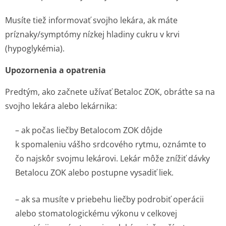
Musíte tiež informovať svojho lekára, ak máte
príznaky/symptómy nízkej hladiny cukru v krvi
(hypoglykémia).
Upozornenia a opatrenia
Predtým, ako začnete užívať Betaloc ZOK, obráťte sa na
svojho lekára alebo lekárnika:
– ak počas liečby Betalocom ZOK dôjde
k spomaleniu vášho srdcového rytmu, oznámte to
čo najskôr svojmu lekárovi. Lekár môže znížiť dávky
Betalocu ZOK alebo postupne vysadiť liek.
– ak sa musíte v priebehu liečby podrobiť operácii
alebo stomatologickému výkonu v celkovej