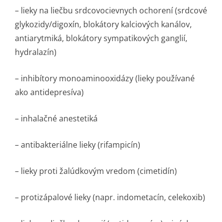
– lieky na liečbu srdcovocievnych ochorení (srdcové
glykozidy/digoxín, blokátory kalciových kanálov,
antiarytmiká, blokátory sympatikových ganglií,
hydralazín)
– inhibítory monoaminooxidázy (lieky používané
ako antidepresíva)
– inhalačné anestetiká
– antibakteriálne lieky (rifampicín)
– lieky proti žalúdkovým vredom (cimetidín)
– protizápalové lieky (napr. indometacín, celekoxib)