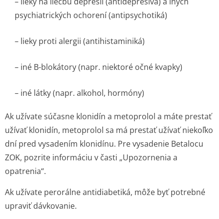
– lieky na liečbu depresií (antidepresíva) a iných
psychiatrických ochorení (antipsychotiká)
– lieky proti alergii (antihistaminiká)
– iné B-blokátory (napr. niektoré očné kvapky)
– iné látky (napr. alkohol, hormóny)
Ak užívate súčasne klonidín a metoprolol a máte prestať
užívať klonidín, metoprolol sa má prestať užívať niekoľko
dní pred vysadením klonidínu. Pre vysadenie Betalocu
ZOK, pozrite informáciu v časti „Upozornenia a
opatrenia“.
Ak užívate perorálne antidiabetiká, môže byť potrebné
upraviť dávkovanie.