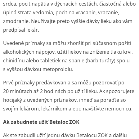
srdca, pocit napätia v dýchacích cestách, čiastočná alebo
úplná strata vedomia, pocit na vracanie, vracanie,
zmodranie. Neužívajte preto vyššie dávky lieku ako vám
predpísal lekár.
Uvedené príznaky sa môžu zhoršiť pri súčasnom požití
alkoholických nápojov, užití liekov na zníženie tlaku krvi,
chinidínu alebo tabletiek na spanie (barbituráty) spolu
s vyššou dávkou metoprololu.
Prvé príznaky predávkovania sa môžu pozorovať po
20 minútach až 2 hodinách po užití lieku. Ak spozorujete
hocijaký z uvedených príznakov, ihneď sa poraďte so
svojím lekárom, lekárnikom alebo navštívte nemocnicu.
Ak zabudnete užiť Betaloc ZOK
Ak ste zabudli užiť jednu dávku Betalocu ZOK a ďalšiu