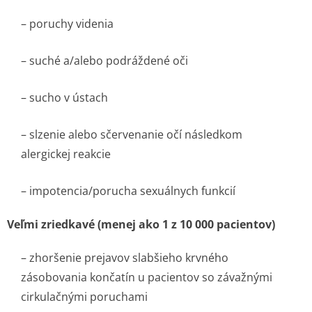
– poruchy videnia
– suché a/alebo podráždené oči
– sucho v ústach
– slzenie alebo sčervenanie očí následkom
alergickej reakcie
– impotencia/porucha sexuálnych funkcií
Veľmi zriedkavé (menej ako 1 z 10 000 pa­cientov)
– zhoršenie prejavov slabšieho krvného
zásobovania končatín u pacientov so závažnými
cirkulačnými poruchami