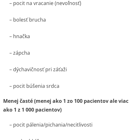
– pocit na vracanie (nevoľnosť)
– bolesť brucha
– hnačka
– zápcha
– dýchavičnosť pri záťaži
– pocit búšenia srdca
Menej časté (menej ako 1 zo 100 pacientov ale viac
ako 1 z 1 000 paci­entov)
– pocit pálenia/picha­nia/necitlivos­ti