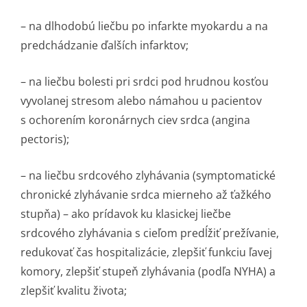
– na dlhodobú liečbu po infarkte myokardu a na
predchádzanie ďalších infarktov;
– na liečbu bolesti pri srdci pod hrudnou kosťou
vyvolanej stresom alebo námahou u pacientov
s ochorením koronárnych ciev srdca (angina
pectoris);
– na liečbu srdcového zlyhávania (symptomatické
chronické zlyhávanie srdca mierneho až ťažkého
stupňa) – ako prídavok ku klasickej liečbe
srdcového zlyhávania s cieľom predĺžiť prežívanie,
redukovať čas hospitalizácie, zlepšiť funkciu ľavej
komory, zlepšiť stupeň zlyhávania (podľa NYHA) a
zlepšiť kvalitu života;