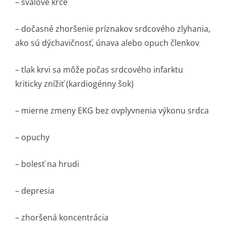
– svalové kŕče
– dočasné zhoršenie príznakov srdcového zlyhania,
ako sú dýchavičnosť, únava alebo opuch členkov
– tlak krvi sa môže počas srdcového infarktu
kriticky znížiť (kardiogénny šok)
– mierne zmeny EKG bez ovplyvnenia výkonu srdca
– opuchy
– bolesť na hrudi
– depresia
– zhoršená koncentrácia