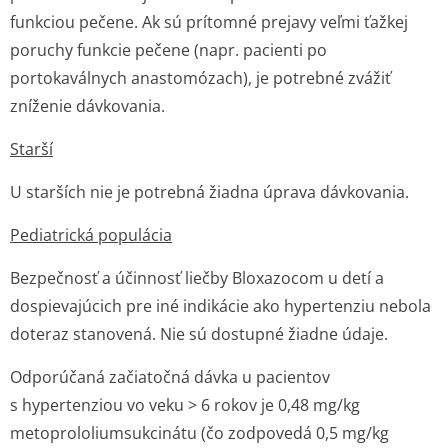
funkciou pečene. Ak sú prítomné prejavy veľmi ťažkej
poruchy funkcie pečene (napr. pacienti po
portokaválnych anastomózach), je potrebné zvážiť
zníženie dávkovania.
Starší
U starších nie je potrebná žiadna úprava dávkovania.
Pediatrická populácia
Bezpečnosť a účinnosť liečby Bloxazocom u detí a
dospievajúcich pre iné indikácie ako hypertenziu nebola
doteraz stanovená. Nie sú dostupné žiadne údaje.
Odporúčaná začiatočná dávka u pacientov
s hypertenziou vo veku > 6 rokov je 0,48 mg/kg
metoprololium­sukcinátu (čo zodpovedá 0,5 mg/kg