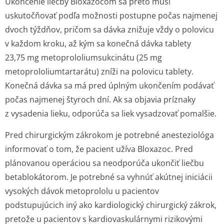
Ukončenie liečby Bloxazocom sa preto musí
uskutočňovať podľa možnosti postupne počas najmenej
dvoch týždňov, pričom sa dávka znižuje vždy o polovicu
v každom kroku, až kým sa konečná dávka tablety
23,75 mg metoprololium­sukcinátu (25 mg
metoprololium­tartarátu) zníži na polovicu tablety.
Konečná dávka sa má pred úplným ukončením podávať
počas najmenej štyroch dní. Ak sa objavia príznaky
z vysadenia lieku, odporúča sa liek vysadzovať pomalšie.
Pred chirurgickým zákrokom je potrebné anesteziológa
informovať o tom, že pacient užíva Bloxazoc. Pred
plánovanou operáciou sa neodporúča ukončiť liečbu
betablokátorom. Je potrebné sa vyhnúť akútnej iniciácii
vysokých dávok metoprololu u pacientov
podstupujúcich iný ako kardiologický chirurgický zákrok,
pretože u pacientov s kardiovasku­lárnymi rizikovými