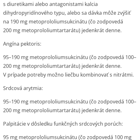
s diuretikami alebo antagonistami kalcia
dihydropyridínového typu, alebo sa dávka môže zvýšiť
na 190 mg metoprololium­sukcinátu (čo zodpovedá
200 mg metoprololium­tartarátu) jedenkrát denne.
Angína pektoris:
95–190 mg metoprololium­sukcinátu (čo zodpovedá 100–
200 mg metoprololium­tartarátu) jedenkrát denne.
V prípade potreby možno liečbu kombinovať s nitrátmi.
Srdcová arytmia:
95–190 mg metoprololium­sukcinátu (čo zodpovedá 100–
200 mg metoprololium­tartarátu) jedenkrát denne.
Palpitácie v dôsledku funkčných srdcových porúch:
95 mg metoprololium­sukcinátu (čo zodpovedá 100 mg