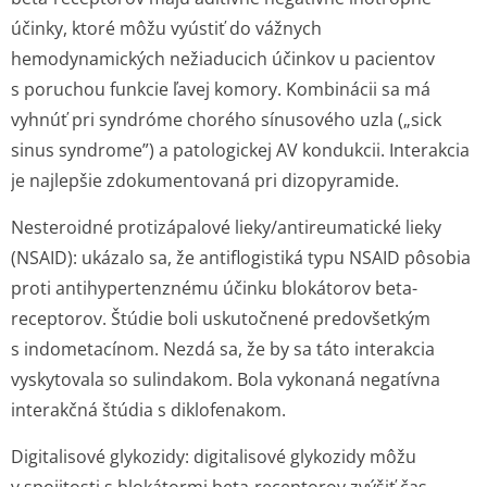
účinky, ktoré môžu vyústiť do vážnych
hemodynamických nežiaducich účinkov u pacientov
s poruchou funkcie ľavej komory. Kombinácii sa má
vyhnúť pri syndróme chorého sínusového uzla („sick
sinus syndrome”) a patologickej AV kondukcii. Interakcia
je najlepšie zdokumentovaná pri dizopyramide.
Nesteroidné protizápalové lieky/antireu­matické lieky
(NSAID):
ukázalo sa, že antiflogistiká typu NSAID pôsobia
proti antihypertenznému účinku blokátorov beta-
receptorov. Štúdie boli uskutočnené predovšetkým
s indometacínom. Nezdá sa, že by sa táto interakcia
vyskytovala so sulindakom. Bola vykonaná negatívna
interakčná štúdia s diklofenakom.
Digitalisové glykozidy:
digitalisové glykozidy môžu