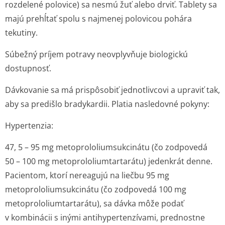
rozdelené polovice) sa nesmú žuť alebo drviť. Tablety sa
majú prehĺtať spolu s najmenej polovicou pohára
tekutiny.
Súbežný príjem potravy neovplyvňuje biologickú
dostupnosť.
Dávkovanie sa má prispôsobiť jednotlivcovi a upraviť tak,
aby sa predišlo bradykardii. Platia nasledovné pokyny:
Hypertenzia:
47, 5 – 95 mg metoprololium­sukcinátu (čo zodpovedá
50 – 100 mg metoprololium­tartarátu) jedenkrát denne.
Pacientom, ktorí nereagujú na liečbu 95 mg
metoprololium­sukcinátu (čo zodpovedá 100 mg
metoprololium­tartarátu), sa dávka môže podať
v kombinácii s inými antihypertenzívami, prednostne