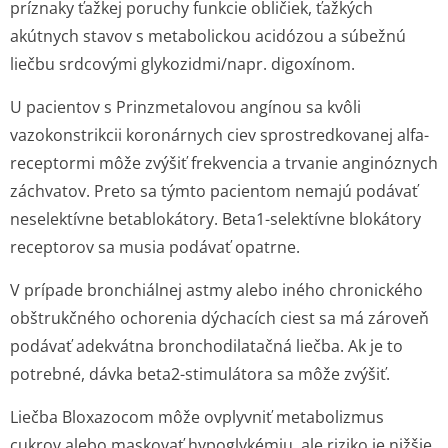
príznaky ťažkej poruchy funkcie obličiek, ťažkých
akútnych stavov s metabolickou acidózou a súbežnú
liečbu srdcovými glykozidmi/napr. digoxínom.
U pacientov s Prinzmetalovou angínou sa kvôli
vazokonstrikcii koronárnych ciev sprostredkovanej alfa-
receptormi môže zvýšiť frekvencia a trvanie anginóznych
záchvatov. Preto sa týmto pacientom nemajú podávať
neselektívne betablokátory. Beta1-selektívne blokátory
receptorov sa musia podávať opatrne.
V prípade bronchiálnej astmy alebo iného chronického
obštrukčného ochorenia dýchacích ciest sa má zároveň
podávať adekvátna bronchodilatačná liečba. Ak je to
potrebné, dávka beta2-stimulátora sa môže zvýšiť.
Liečba Bloxazocom môže ovplyvniť metabolizmus
cukrov alebo maskovať hypoglykémiu, ale riziko je nižšie