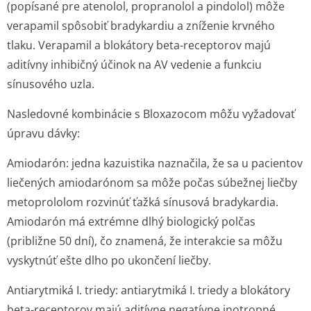
(popísané pre atenolol, propranolol a pindolol) môže
verapamil spôsobiť bradykardiu a zníženie krvného
tlaku. Verapamil a blokátory beta-receptorov majú
aditívny inhibičný účinok na AV vedenie a funkciu
sínusového uzla.
Nasledovné kombinácie s Bloxazocom môžu vyžadovať
úpravu dávky:
Amiodarón:
jedna kazuistika naznačila, že sa u pacientov
liečených amiodarónom sa môže počas súbežnej liečby
metoprololom rozvinúť ťažká sínusová bradykardia.
Amiodarón má extrémne dlhý biologický polčas
(približne 50 dní), čo znamená, že interakcie sa môžu
vyskytnúť ešte dlho po ukončení liečby.
Antiarytmiká I. triedy:
antiarytmiká I. triedy a blokátory
beta-receptorov majú aditívne negatívne inotropné