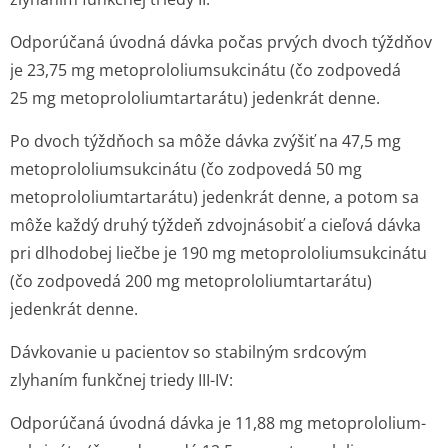
Odporúčaná úvodná dávka počas prvých dvoch týždňov
je 23,75 mg metoprololium­sukcinátu (čo zodpovedá
25 mg metoprololium­tartarátu) jedenkrát denne.
Po dvoch týždňoch sa môže dávka zvýšiť na 47,5 mg
metoprololium­sukcinátu (čo zodpovedá 50 mg
metoprololium­tartarátu) jedenkrát denne, a potom sa
môže každý druhý týždeň zdvojnásobiť a cieľová dávka
pri dlhodobej liečbe je 190 mg metoprololium­sukcinátu
(čo zodpovedá 200 mg metoprololium­tartarátu)
jedenkrát denne.
Dávkovanie u pacientov so stabilným srdcovým
zlyhaním funkčnej triedy III-IV:
Odporúčaná úvodná dávka je 11,88 mg metoprololium­