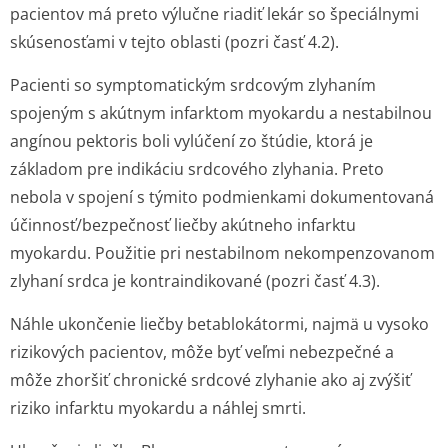
pacientov má preto výlučne riadiť lekár so špeciálnymi
skúsenosťami v tejto oblasti (pozri časť 4.2).
Pacienti so symptomatickým srdcovým zlyhaním
spojeným s akútnym infarktom myokardu a nestabilnou
angínou pektoris boli vylúčení zo štúdie, ktorá je
základom pre indikáciu srdcového zlyhania. Preto
nebola v spojení s týmito podmienkami dokumentovaná
účinnosť/bezpečnosť liečby akútneho infarktu
myokardu. Použitie pri nestabilnom nekompenzovanom
zlyhaní srdca je kontraindikované (pozri časť 4.3).
Náhle ukončenie liečby betablokátormi, najmä u vysoko
rizikových pacientov, môže byť veľmi nebezpečné a
môže zhoršiť chronické srdcové zlyhanie ako aj zvýšiť
riziko infarktu myokardu a náhlej smrti.