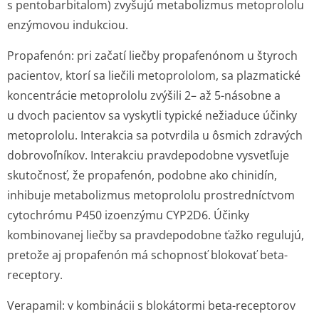
s pentobarbitalom) zvyšujú metabolizmus metoprololu
enzýmovou indukciou.
Propafenón:
pri začatí liečby propafenónom u štyroch
pacientov, ktorí sa liečili metoprololom, sa plazmatické
koncentrácie metoprololu zvýšili 2– až 5-násobne a
u dvoch pacientov sa vyskytli typické nežiaduce účinky
metoprololu. Interakcia sa potvrdila u ôsmich zdravých
dobrovoľníkov. Interakciu pravdepodobne vysvetľuje
skutočnosť, že propafenón, podobne ako chinidín,
inhibuje metabolizmus metoprololu prostredníctvom
cytochrómu P450 izoenzýmu CYP2D6. Účinky
kombinovanej liečby sa pravdepodobne ťažko regulujú,
pretože aj propafenón má schopnosť blokovať beta-
receptory.
Verapamil:
v kombinácii s blokátormi beta-receptorov