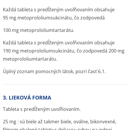
Každá tableta s predĺženým uvoľňovaním obsahuje
95 mg metoprololium­sukcinátu, čo zodpovedá
100 mg metoprololium­tartarátu.
Každá tableta s predĺženým uvoľňovaním obsahuje
190 mg metoprololium­sukcinátu, čo zodpovedá 200 mg
metoprololium­tartarátu.
Úplný zoznam pomocných látok, pozri časť 6.1.
3. LIEKOVÁ FORMA
Tableta s predĺženým uvoľňovaním.
25 mg : sú biele až takmer biele, oválne, bikonvexné,
filmom obalené tablety s deliacou ryhou na jednej