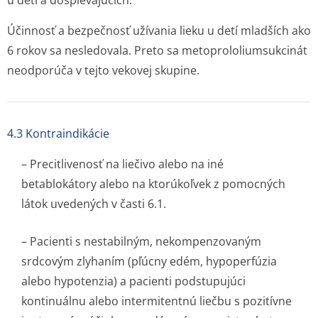
u detí a dospievajúcich.
Účinnosť a bezpečnosť užívania lieku u detí mladších ako
6 rokov sa nesledovala. Preto sa metoprololium­sukcinát
neodporúča v tejto vekovej skupine.
4.3 Kontraindikácie
– Precitlivenosť na liečivo alebo na iné
betablokátory alebo na ktorúkoľvek z pomocných
látok uvedených v časti 6.1.
– Pacienti s nestabilným, nekompenzovaným
srdcovým zlyhaním (pľúcny edém, hypoperfúzia
alebo hypotenzia) a pacienti podstupujúci
kontinuálnu alebo intermitentnú liečbu s pozitívne