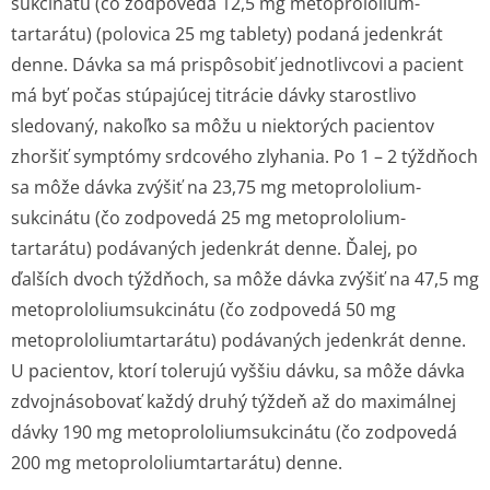
sukcinátu (čo zodpovedá 12,5 mg metoprololium­
tartarátu) (polovica 25 mg tablety) podaná jedenkrát
denne. Dávka sa má prispôsobiť jednotlivcovi a pacient
má byť počas stúpajúcej titrácie dávky starostlivo
sledovaný, nakoľko sa môžu u niektorých pacientov
zhoršiť symptómy srdcového zlyhania. Po 1 – 2 týždňoch
sa môže dávka zvýšiť na 23,75 mg metoprololium­
sukcinátu (čo zodpovedá 25 mg metoprololium­
tartarátu) podávaných jedenkrát denne. Ďalej, po
ďalších dvoch týždňoch, sa môže dávka zvýšiť na 47,5 mg
metoprololium­sukcinátu (čo zodpovedá 50 mg
metoprololium­tartarátu) podávaných jedenkrát denne.
U pacientov, ktorí tolerujú vyššiu dávku, sa môže dávka
zdvojnásobovať každý druhý týždeň až do maximálnej
dávky 190 mg metoprololium­sukcinátu (čo zodpovedá
200 mg metoprololium­tartarátu) den­ne.