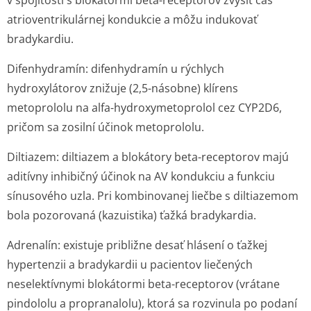
v spojitosti s blokátormi beta-receptorov zvýšiť čas
atrioventrikulárnej kondukcie a môžu indukovať
bradykardiu.
Difenhydramín:
difenhydramín u rýchlych
hydroxylátorov znižuje (2,5-násobne) klírens
metoprololu na alfa-hydroxymetoprolol cez CYP2D6,
pričom sa zosilní účinok metoprololu.
Diltiazem:
diltiazem a blokátory beta-receptorov majú
aditívny inhibičný účinok na AV kondukciu a funkciu
sínusového uzla. Pri kombinovanej liečbe s diltiazemom
bola pozorovaná (kazuistika) ťažká bradykardia.
Adrenalín:
existuje približne desať hlásení o ťažkej
hypertenzii a bradykardii u pacientov liečených
neselektívnymi blokátormi beta-receptorov (vrátane
pindololu a propranalolu), ktorá sa rozvinula po podaní