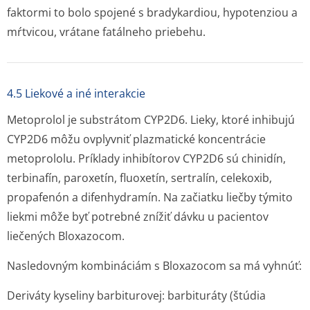
faktormi to bolo spojené s bradykardiou, hypotenziou a
mŕtvicou, vrátane fatálneho priebehu.
4.5 Liekové a iné interakcie
Metoprolol je substrátom CYP2D6. Lieky, ktoré inhibujú
CYP2D6 môžu ovplyvniť plazmatické koncentrácie
metoprololu. Príklady inhibítorov CYP2D6 sú chinidín,
terbinafín, paroxetín, fluoxetín, sertralín, celekoxib,
propafenón a difenhydramín. Na začiatku liečby týmito
liekmi môže byť potrebné znížiť dávku u pacientov
liečených Bloxazocom.
Nasledovným kombináciám s Bloxazocom sa má vyhnúť:
Deriváty kyseliny barbiturovej:
barbituráty (štúdia