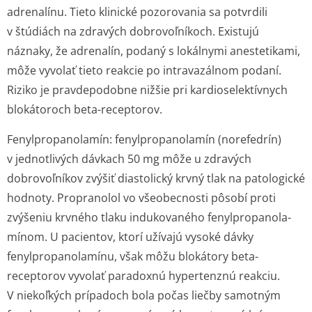
adrenalínu. Tieto klinické pozorovania sa potvrdili
v štúdiách na zdravých dobrovoľníkoch. Existujú
náznaky, že adrenalín, podaný s lokálnymi anestetikami,
môže vyvolať tieto reakcie po intravazálnom podaní.
Riziko je pravdepodobne nižšie pri kardioselektívnych
blokátoroch beta-receptorov.
Fenylpropanola­mín:
fenylpropanolamín (norefedrín)
v jednotlivých dávkach 50 mg môže u zdravých
dobrovoľníkov zvýšiť diastolický krvný tlak na patologické
hodnoty. Propranolol vo všeobecnosti pôsobí proti
zvýšeniu krvného tlaku indukovaného fenylpropanola­
mínom. U pacientov, ktorí užívajú vysoké dávky
fenylpropanolamínu, však môžu blokátory beta-
receptorov vyvolať paradoxnú hypertenznú reakciu.
V niekoľkých prípadoch bola počas liečby samotným