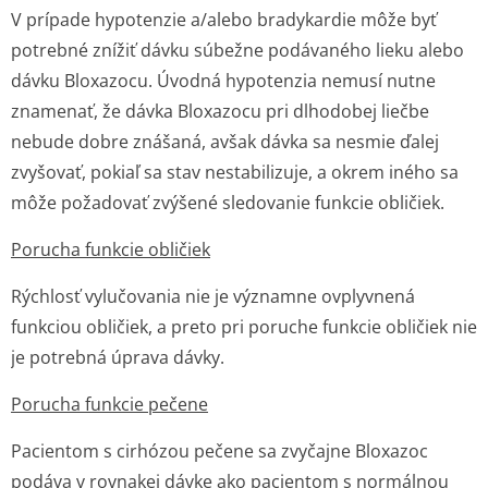
V prípade hypotenzie a/alebo bradykardie môže byť
potrebné znížiť dávku súbežne podávaného lieku alebo
dávku Bloxazocu. Úvodná hypotenzia nemusí nutne
znamenať, že dávka Bloxazocu pri dlhodobej liečbe
nebude dobre znášaná, avšak dávka sa nesmie ďalej
zvyšovať, pokiaľ sa stav nestabilizuje, a okrem iného sa
môže požadovať zvýšené sledovanie funkcie obličiek.
Porucha funkcie obličiek
Rýchlosť vylučovania nie je významne ovplyvnená
funkciou obličiek, a preto pri poruche funkcie obličiek nie
je potrebná úprava dávky.
Porucha funkcie pečene
Pacientom s cirhózou pečene sa zvyčajne Bloxazoc
podáva v rovnakej dávke ako pacientom s normálnou