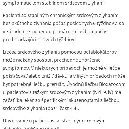
symptomatickom stabilnom srdcovom zlyhaní:
Pacienti so stabilným chronickým srdcovým zlyhaním
bez akútneho zlyhania počas posledných 6 týždňov a so
v zásade nezmenenou primárnou liečbou počas
predchádzajúcich dvoch týždňov.
Liečba srdcového zlyhania pomocou betablokátorov
môže niekedy spôsobiť prechodné zhoršenie
symptómov. V niektorých prípadoch je možné v liečbe
pokračovať alebo znížiť dávku, a v iných prípadoch môže
byť potrebné liečbu prerušiť. Úvodnú liečbu Bloxazocom
u pacientov s ťažkým srdcovým zlyhaním (NYHA IV) má
začať iba lekár so špecifickými skúsenosťami s liečbou
srdcového zlyhania (pozri časť 4.4).
Dávkovanie u pacientov so stabilným srdcovým
zlyhaním funkčnej triedy II: