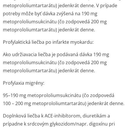
metoprololium­tartarátu) jedenkrát denne. V prípade
potreby môže byť dávka zvýšená na 190 mg
metoprololium­sukcinátu (čo zodpovedá 200 mg
metoprololium­tartarátu) jedenkrát denne.
Profylaktická liečba po infarkte myokardu:
Ako udržiavacia liečba je podávaná dávka 190 mg
metoprololium­sukcinátu (čo zodpovedá 200 mg
metoprololium­tartarátu) jedenkrát denne.
Profylaxia migrény:
95–190 mg metoprololium­sukcinátu (čo zodpovedá
100 – 200 mg metoprololium­tartarátu) jedenkrát denne.
Doplnková liečba k ACE-inhibítorom, diuretikám a
prípadne k srdcovým glykozidom/napr. digoxínu pri