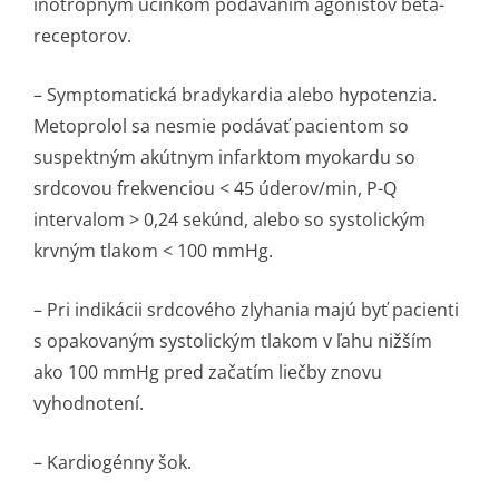
inotropným účinkom podávaním agonistov beta-
receptorov.
– Symptomatická bradykardia alebo hypotenzia.
Metoprolol sa nesmie podávať pacientom so
suspektným akútnym infarktom myokardu so
srdcovou frekvenciou < 45 úderov/min, P-Q
intervalom > 0,24 sekúnd, alebo so systolickým
krvným tlakom < 100 mmHg.
– Pri indikácii srdcového zlyhania majú byť pacienti
s opakovaným systolickým tlakom v ľahu nižším
ako 100 mmHg pred začatím liečby znovu
vyhodnotení.
– Kardiogénny šok.