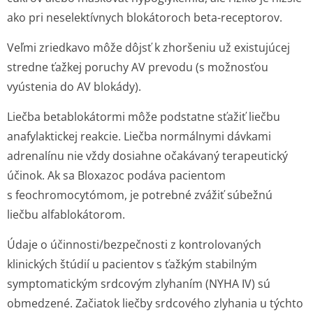
ako pri neselektívnych blokátoroch beta-receptorov.
Veľmi zriedkavo môže dôjsť k zhoršeniu už existujúcej
stredne ťažkej poruchy AV prevodu (s možnosťou
vyústenia do AV blokády).
Liečba betablokátormi môže podstatne sťažiť liečbu
anafylaktickej reakcie. Liečba normálnymi dávkami
adrenalínu nie vždy dosiahne očakávaný terapeutický
účinok. Ak sa Bloxazoc podáva pacientom
s feochromocytómom, je potrebné zvážiť súbežnú
liečbu alfablokátorom.
Údaje o účinnosti/bez­pečnosti z kontrolovaných
klinických štúdií u pacientov s ťažkým stabilným
symptomatickým srdcovým zlyhaním (NYHA IV) sú
obmedzené. Začiatok liečby srdcového zlyhania u týchto