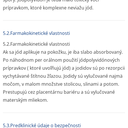
prípravkom, ktoré komplexne neviažu jód.
5.2.Farmakokinetické vlastnosti
5.2.Farmakoki­netické vlastnosti
Ak sa jód aplikuje na pokožku, je iba slabo absorbovaný.
Po náhodnom per orálnom použití jódpolyvidónových
prípravkov ( ktoré uvoľňujú jód) a jodidov sú po rezorpcii
vychytávané štítnou žľazou. Jodidy sú vylučované najmä
močom, v malom množstve stolicou, slinami a potom.
Prestupujú cez placentárnu bariéru a sú vylučované
materským mliekom.
5.3.Predklinické údaje o bezpečnosti