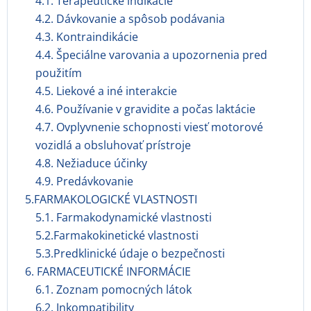
4.1. Terapeutické indikácie
4.2. Dávkovanie a spôsob podávania
4.3. Kontraindikácie
4.4. Špeciálne varovania a upozornenia pred
použitím
4.5. Liekové a iné interakcie
4.6. Používanie v gravidite a počas laktácie
4.7. Ovplyvnenie schopnosti viesť motorové
vozidlá a obsluhovať prístroje
4.8. Nežiaduce účinky
4.9. Predávkovanie
5.FARMAKOLOGICKÉ VLASTNOSTI
5.1. Farmakodynamické vlastnosti
5.2.Farmakokinetické vlastnosti
5.3.Predklinické údaje o bezpečnosti
6. FARMACEUTICKÉ INFORMÁCIE
6.1. Zoznam pomocných látok
6.2. Inkompatibility