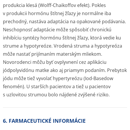
produkcia klesá (Wolff-Chaikoffov efekt). Pokles
v produkcii hormónu štítnej žľazy je normálne iba
prechodný, nastáva adaptácia na opakované podávania.
Neschopnosť adaptácie môže spôsobiť chronickú
inhibíciu syntézy hormónu štítnej žľazy, ktorá vedie ku
strume a hypotyreóze. Vrodená struma a hypotyreóza
môže nastať prijímaním materským mliekom.
Novorodenci môžu byť ovplyvnení cez aplikáciu
jódpolyvidónu matke ako aj priamym podaním. Prebytok
jódu môže tiež vyvolať hypertyreózu (Iod-Basedow
fenomén). U starších pacientov a tiež u pacientov
s uzlovitou strumou bolo nájdené zvýšené riziko.
6. FARMACEUTICKÉ INFORMÁCIE