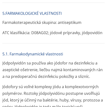
5.FARMAKOLOGICKÉ VLASTNOSTI
Farmakoterapeutická skupina: antiseptikum
ATC klasifikácia: D08AG02; jódové prípravky, jódpovidón
5.1. Farmakodynamické vlastnosti
Jódpolyvidón sa používa ako jódofor na dezinfekciu a
aseptické ošetrenie, liečbu najmä kontaminovaných rán
a na predoperačnú dezinfekciu pokožky a slizníc.
Jódofory sú voľné komplexy jódu a komplexotvorných
polymérov. Roztoky jódpolyvidónu postupne uvoľňujú
jód, ktorý je účinný na baktérie, huby, vírusy, protozoa a
spóry. Jódpolyvidón je teda málo toxický voči