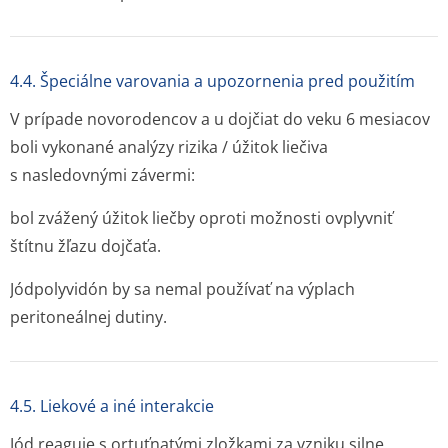
4.4. Špeciálne varovania a upozornenia pred použitím
V prípade novorodencov a u dojčiat do veku 6 mesiacov
boli vykonané analýzy rizika / úžitok liečiva
s nasledovnými závermi:
bol zvážený úžitok liečby oproti možnosti ovplyvniť
štítnu žľazu dojčaťa.
Jódpolyvidón by sa nemal používať na výplach
peritoneálnej dutiny.
4.5. Liekové a iné interakcie
Jód reaguje s ortuťnatými zložkami za vzniku silne