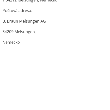
Zdroje:
Originál PDF (sukl.sk)
Otvorené lekárne
Príbalové letáky
Súhrnné informácie o liekoch
Pravidlá a podmienky používania