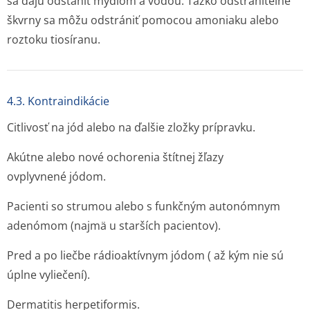
sa dajú odstániť mydlom a vodou. Ťažko odstrániteľné
škvrny sa môžu odstrániť pomocou amoniaku alebo
roztoku tiosíranu.
4.3. Kontraindikácie
Citlivosť na jód alebo na ďalšie zložky prípravku.
Akútne alebo nové ochorenia štítnej žľazy
ovplyvnené jódom.
Pacienti so strumou alebo s funkčným autonómnym
adenómom (najmä u starších pacientov).
Pred a po liečbe rádioaktívnym jódom ( až kým nie sú
úplne vyliečení).
Dermatitis herpetiformis.