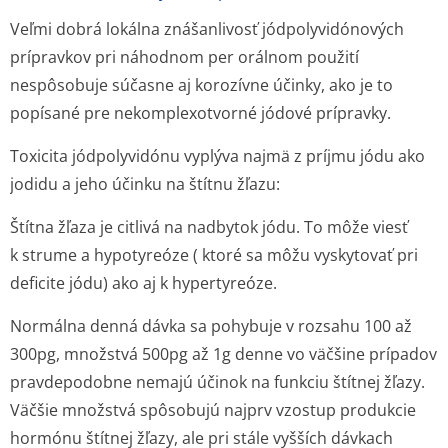
Veľmi dobrá lokálna znášanlivosť jódpolyvidónových
prípravkov pri náhodnom per orálnom použití
nespôsobuje súčasne aj korozívne účinky, ako je to
popísané pre nekomplexotvorné jódové prípravky.
Toxicita jódpolyvidónu vyplýva najmä z príjmu jódu ako
jodidu a jeho účinku na štítnu žľazu:
Štítna žľaza je citlivá na nadbytok jódu. To môže viesť
k strume a hypotyreóze ( ktoré sa môžu vyskytovať pri
deficite jódu) ako aj k hypertyreóze.
Normálna denná dávka sa pohybuje v rozsahu 100 až
300pg, množstvá 500pg až 1g denne vo väčšine prípadov
pravdepodobne nemajú účinok na funkciu štítnej žľazy.
Väčšie množstvá spôsobujú najprv vzostup produkcie
hormónu štítnej žľazy, ale pri stále vyšších dávkach