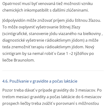
Opatrnosť musí byť venovaná tiež možnosti vzniku
chemických inkompatibilít s ďalšími zlúčeninami.
Jódpolyvidón môže znižovať príjem jódu štítnou žľazou.
To môže ovplyvniť vyšetrovanie štítnej žľazy
(scintigrafické, stanovenie jódu viazaného na bielkoviny ,
diagnostické vyšetrenie rádioaktívnym jódom) a môže
teda znemožniť terapiu rádioaktívnym jódom. Nový
scintigram by sa nemal robiť v čase 1 –2 týždňov po
liečbe Braunolom.
4.6. Používanie v gravidite a počas laktácie
Pozor treba dávať v prípade gravidity do 3 mesiacov. Po
treťom mesiaci gravidity a počas laktácie do 6 mesiacov
prospech liečby treba zvážiť v porovnaní s môžnosťou