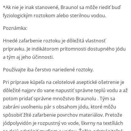
*Ak nie je inak stanovené, Braunol sa môže riediť buď
fyziologickým roztokom alebo sterilnou vodou.
Poznámka:
Hnedé zafarbenie roztoku je dôležitá vlastnosť
prípravku. Je indikátorom prítomnosti dostupného jódu
a tým aj jeho účinnosti.
Používajte iba čerstvo nariedené roztoky.
Pri príprave kúpeľa na celotelové aseptické ošetrenie je
dôležité najprv do vane napustiť správne teplú vodu a až
potom pridať správne množstvo Braunolu . Tým sa
zabráni uvoľneniu pár s obsahom jódu, ktoré môžu
spôsobiť žlté zafarbenie povrchov materiálov. Pretože
jódpolyvidón je rozpustný vo vode, škvrny na textíliách