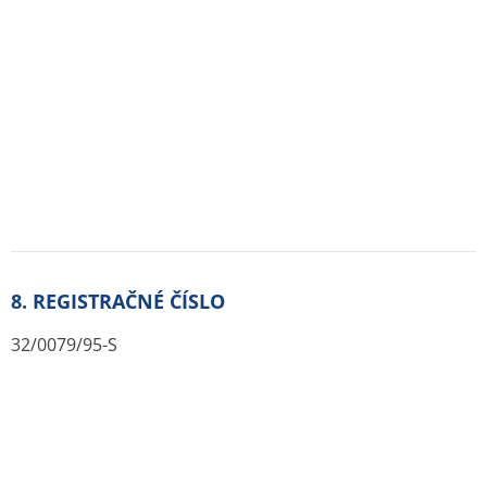
Zásady ochrany osobných údajov
Kontakt
Slovak Republic pohotovostna-lekaren.sk