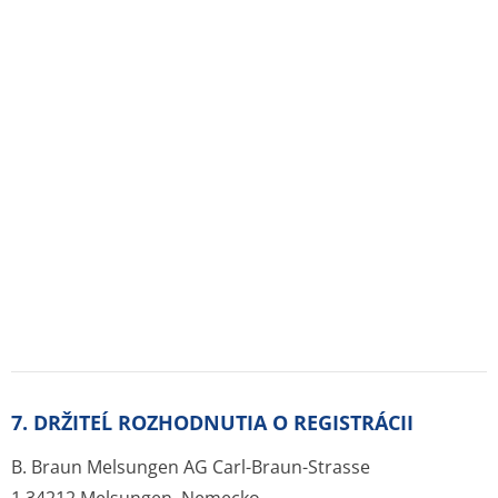
1 34212 Melsungen, Nemecko
Poštová adresa:
B. Braun Melsungen AG
34209 Melsungen,
Nemecko
8. REGISTRAČNÉ ČÍSLO
32/0079/95-S
9. DÁTUM REGISTRÁCIE
31.1.1995