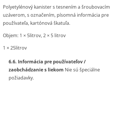
Polyetylénový kanister s tesnením a šroubovacím
uzáverom, s označením, písomná informácia pre
používateľa, kartónová škatuľa.
Objem: 1 × 5litrov, 2 × 5 litrov
1 × 25litrov
6.6. Informácia pre používateľov /
zaobchádzanie s liekom
Nie sú špeciálne
požiadavky.
7. DRŽITEĹ ROZHODNUTIA O REGISTRÁCII
B. Braun Melsungen AG Carl-Braun-Strasse