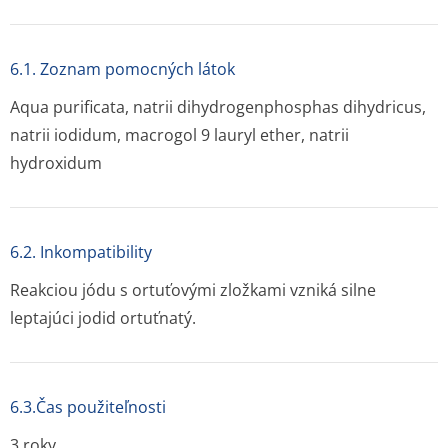
6.1. Zoznam pomocných látok
Aqua purificata, natrii dihydrogenphosphas dihydricus,
natrii iodidum, macrogol 9 lauryl ether, natrii
hydroxidum
6.2. Inkompatibility
Reakciou jódu s ortuťovými zložkami vzniká silne
leptajúci jodid ortuťnatý.
6.3.Čas použiteľnosti
3 roky