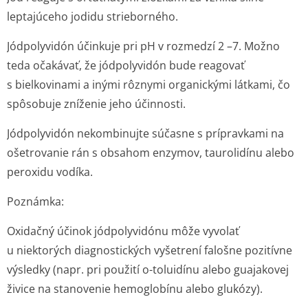
leptajúceho jodidu strieborného.
Jódpolyvidón účinkuje pri pH v rozmedzí 2 –7. Možno
teda očakávať, že jódpolyvidón bude reagovať
s bielkovinami a inými rôznymi organickými látkami, čo
spôsobuje zníženie jeho účinnosti.
Jódpolyvidón nekombinujte súčasne s prípravkami na
ošetrovanie rán s obsahom enzymov, taurolidínu alebo
peroxidu vodíka.
Poznámka:
Oxidačný účinok jódpolyvidónu môže vyvolať
u niektorých diagnostických vyšetrení falošne pozitívne
výsledky (napr. pri použití o-toluidínu alebo guajakovej
živice na stanovenie hemoglobínu alebo glukózy).