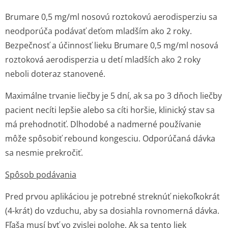
Brumare 0,5 mg/ml nosovú roztokovú aerodisperziu sa
neodporúča podávať deťom mladším ako 2 roky.
Bezpečnosť a účinnosť lieku Brumare 0,5 mg/ml nosová
roztoková aerodisperzia u detí mladších ako 2 roky
neboli doteraz stanovené.
Maximálne trvanie liečby je 5 dní, ak sa po 3 dňoch liečby
pacient necíti lepšie alebo sa cíti horšie, klinický stav sa
má prehodnotiť. Dlhodobé a nadmerné používanie
môže spôsobiť rebound kongesciu. Odporúčaná dávka
sa nesmie prekročiť.
Spôsob podávania
Pred prvou aplikáciou je potrebné streknúť niekoľkokrát
(4-krát) do vzduchu, aby sa dosiahla rovnomerná dávka.
Fľaša musí byť vo zvislej polohe. Ak sa tento liek