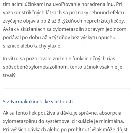
tlmiacimi účinkami na uvoľňovanie noradrenalínu. Pri
vazokonstrikčných látkach sa príznaky rebound efektu
zvyčajne objavia po 2 až 3 týždňoch nepretržitej liečby.
Avšak v skúšaniach sa xylometazolín zdravým jedincom
podával po dobu až 6 týždňov bez výskytu opuchu
sliznice alebo tachyfylaxie.
In vitro
sa pozorovalo zníženie funkcie očných rias
spôsobené xylometazolínom, tento účinok však nie je
trvalý.
5.2 Farmakokinetické vlastnosti
Ak sa tento liek používa a dávkuje správne, absorpcia
xylometazolínu do systémovej cirkulácie je minimálna.
Pri vyšších dávkach alebo po prehltnutí však môže dôjsť