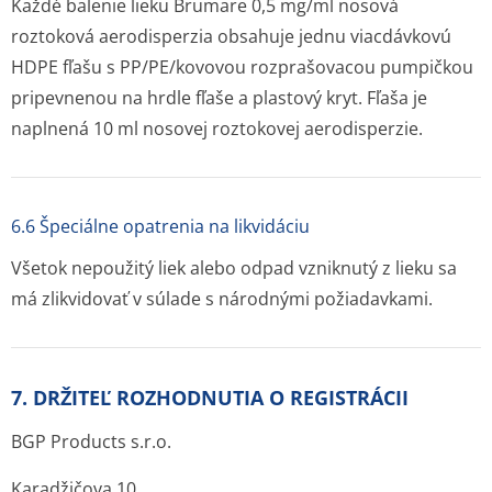
Každé balenie lieku Brumare 0,5 mg/ml nosová
roztoková aerodisperzia obsahuje jednu viacdávkovú
HDPE fľašu s PP/PE/kovovou rozprašovacou pumpičkou
pripevnenou na hrdle fľaše a plastový kryt. Fľaša je
naplnená 10 ml nosovej roztokovej aerodisperzie.
6.6 Špeciálne opatrenia na likvidáciu
Všetok nepoužitý liek alebo odpad vzniknutý z lieku sa
má zlikvidovať v súlade s národnými požiadavkami.
7. DRŽITEĽ ROZHODNUTIA O REGISTRÁCII
BGP Products s.r.o.
Karadžičova 10