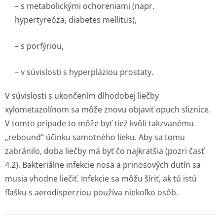
– s metabolickými ochoreniami (napr.
hypertyreóza, diabetes mellitus),
– s porfýriou,
– v súvislosti s hyperpláziou prostaty.
V súvislosti s ukončením dlhodobej liečby
xylometazolínom sa môže znovu objaviť opuch sliznice.
V tomto prípade to môže byť tiež kvôli takzvanému
„rebound“ účinku samotného lieku. Aby sa tomu
zabránilo, doba liečby má byť čo najkratšia (pozri časť
4.2). Bakteriálne infekcie nosa a prinosových dutín sa
musia vhodne liečiť. Infekcie sa môžu šíriť, ak tú istú
fľašku s aerodisperziou používa niekoľko osôb.