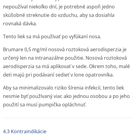
nepoužíval niekoľko dní, je potrebné aspoň jedno
skúšobné streknutie do vzduchu, aby sa dosiahla
rovnaká dávka.
Tento liek sa má používať po vyfúkaní nosa.
Brumare 0,5 mg/ml nosová roztoková aerodisperzia je
určený len na intranazálne použitie. Nosová roztoková
aerodisperzia sa má aplikovať v sede. Okrem toho, malé
deti majú pri podávaní sedieť v lone opatrovníka.
Aby sa minimalizovalo riziko šírenia infekcií, tento liek
nesmie byť používaný viac ako jednou osobou a po jeho
použití sa musí pumpička opláchnuť.
4.3 Kontraindikácie