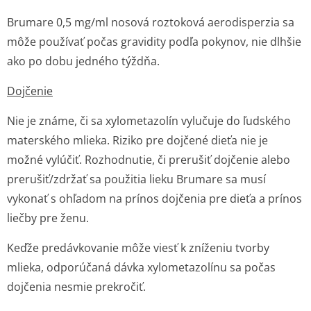
Brumare 0,5 mg/ml nosová roztoková aerodisperzia sa
môže používať počas gravidity podľa pokynov, nie dlhšie
ako po dobu jedného týždňa.
Dojčenie
Nie je známe, či sa xylometazolín vylučuje do ľudského
materského mlieka. Riziko pre dojčené dieťa nie je
možné vylúčiť. Rozhodnutie, či prerušiť dojčenie alebo
prerušiť/zdržať sa použitia lieku Brumare sa musí
vykonať s ohľadom na prínos dojčenia pre dieťa a prínos
liečby pre ženu.
Keďže predávkovanie môže viesť k zníženiu tvorby
mlieka, odporúčaná dávka xylometazolínu sa počas
dojčenia nesmie prekročiť.