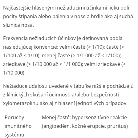
Najčastejšie hlásenými nežiaducimi účinkami lieku boli
pocity štípania alebo pálenia v nose a hrdle ako aj suchá
sliznica nosa.
Frekvencia nežiaducich účinkov je definovaná podľa
nasledujúcej konvencie: veľmi časté (> 1/10); časté (>
1/100 až < 1/10); menej časté (> 1/1 000 až < 1/100);
zriedkavé (> 1/10 000 až < 1/1 000); veľmi zriedkavé (<
1/10 000).
Nežiaduce udalosti uvedené v tabuľke nižšie pochádzajú
z klinických skúšaní účinnosti a/alebo bezpečnosti
xylometazolínu ako aj z hlásení jednotlivých prípadov.
Poruchy
Menej časté: hypersenzitívne reakcie
imunitného
(angioedém, kožné erupcie, pruritus)
systému