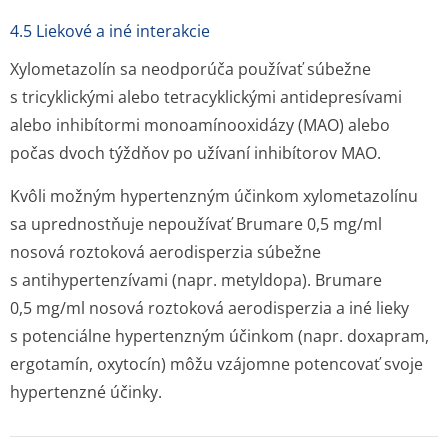
4.5 Liekové a iné interakcie
Xylometazolín sa neodporúča používať súbežne
s tricyklickými alebo tetracyklickými antidepresívami
alebo inhibítormi monoamínooxidázy (MAO) alebo
počas dvoch týždňov po užívaní inhibítorov MAO.
Kvôli možným hypertenzným účinkom xylometazolínu
sa uprednostňuje nepoužívať Brumare 0,5 mg/ml
nosová roztoková aerodisperzia súbežne
s antihyperten­zívami (napr. metyldopa). Brumare
0,5 mg/ml nosová roztoková aerodisperzia a iné lieky
s potenciálne hypertenzným účinkom (napr. doxapram,
ergotamín, oxytocín) môžu vzájomne potencovať svoje
hypertenzné účinky.