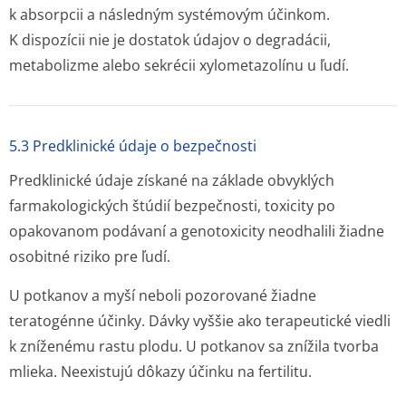
k absorpcii a následným systémovým účinkom.
K dispozícii nie je dostatok údajov o degradácii,
metabolizme alebo sekrécii xylometazolínu u ľudí.
5.3 Predklinické údaje o bezpečnosti
Predklinické údaje získané na základe obvyklých
farmakologických štúdií bezpečnosti, toxicity po
opakovanom podávaní a genotoxicity neodhalili žiadne
osobitné riziko pre ľudí.
U potkanov a myší neboli pozorované žiadne
teratogénne účinky. Dávky vyššie ako terapeutické viedli
k zníženému rastu plodu. U potkanov sa znížila tvorba
mlieka. Neexistujú dôkazy účinku na fertilitu.