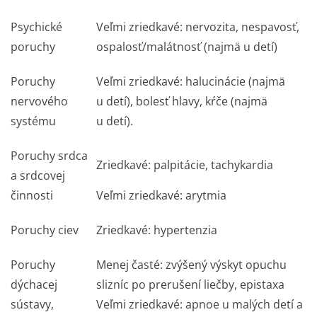
Psychické
Veľmi zriedkavé: nervozita, nespavosť,
poruchy
ospalosť/malátnosť (najmä u detí)
Poruchy
Veľmi zriedkavé: halucinácie (najmä
nervového
u detí), bolesť hlavy, kŕče (najmä
systému
u detí).
Poruchy srdca
Zriedkavé: palpitácie, tachykardia
a srdcovej
činnosti
Veľmi zriedkavé: arytmia
Poruchy ciev
Zriedkavé: hypertenzia
Poruchy
Menej časté: zvýšený výskyt opuchu
dýchacej
slizníc po prerušení liečby, epistaxa
sústavy,
Veľmi zriedkavé: apnoe u malých detí a