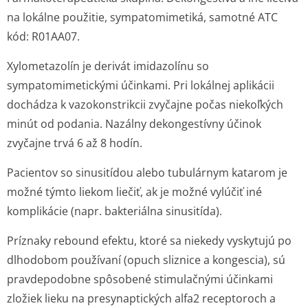
na lokálne použitie, sympatomimetiká, samotné ATC
kód: R01AA07.
Xylometazolín je derivát imidazolínu so
sympatomimetickými účinkami. Pri lokálnej aplikácii
dochádza k vazokonstrikcii zvyčajne počas niekoľkých
minút od podania. Nazálny dekongestívny účinok
zvyčajne trvá 6 až 8 hodín.
Pacientov so sinusitídou alebo tubulárnym katarom je
možné týmto liekom liečiť, ak je možné vylúčiť iné
komplikácie (napr. bakteriálna sinusitída).
Príznaky rebound efektu, ktoré sa niekedy vyskytujú po
dlhodobom používaní (opuch sliznice a kongescia), sú
pravdepodobne spôsobené stimulačnými účinkami
zložiek lieku na presynaptických alfa2 receptoroch a