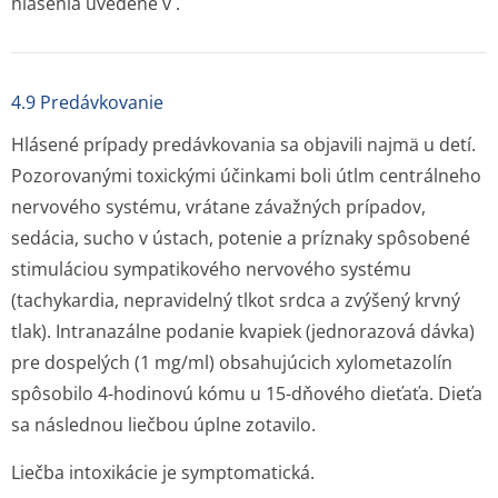
hlásenia uvedené v .
4.9 Predávkovanie
Hlásené prípady predávkovania sa objavili najmä u detí.
Pozorovanými toxickými účinkami boli útlm centrálneho
nervového systému, vrátane závažných prípadov,
sedácia, sucho v ústach, potenie a príznaky spôsobené
stimuláciou sympatikového nervového systému
(tachykardia, nepravidelný tlkot srdca a zvýšený krvný
tlak). Intranazálne podanie kvapiek (jednorazová dávka)
pre dospelých (1 mg/ml) obsahujúcich xylometazolín
spôsobilo 4-hodinovú kómu u 15-dňového dieťaťa. Dieťa
sa následnou liečbou úplne zotavilo.
Liečba intoxikácie je symptomatická.