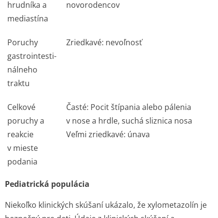
hrudníka a
novorodencov
mediastína
Poruchy
Zriedkavé: nevoľnosť
gastrointesti­
nálneho
traktu
Celkové
Časté: Pocit štípania alebo pálenia
poruchy a
v nose a hrdle, suchá sliznica nosa
reakcie
Veľmi zriedkavé: únava
v mieste
podania
Pediatrická populácia
Niekoľko klinických skúšaní ukázalo, že xylometazolín je