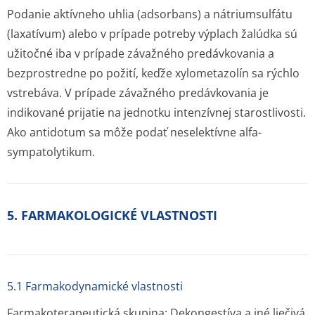
Podanie aktívneho uhlia (adsorbans) a nátriumsulfátu
(laxatívum) alebo v prípade potreby výplach žalúdka sú
užitočné iba v prípade závažného predávkovania a
bezprostredne po požití, keďže xylometazolín sa rýchlo
vstrebáva. V prípade závažného predávkovania je
indikované prijatie na jednotku intenzívnej starostlivosti.
Ako antidotum sa môže podať neselektívne alfa-
sympatolytikum.
5. FARMAKOLOGICKÉ VLASTNOSTI
5.1 Farmakodynamické vlastnosti
Farmakoterapeutická skupina: Dekongestíva a iné liečivá