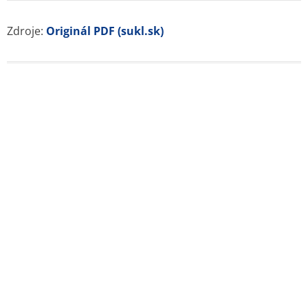
Zdroje:
Originál PDF (sukl.sk)
Otvorené lekárne
Príbalové letáky
Súhrnné informácie o liekoch
Pravidlá a podmienky používania