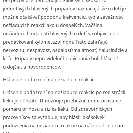
bezpečný pre deti. Údaje z klinických skúšaní a
jednotlivých hlásených prípadov naznačujú, že u detí je
možné očakávať podobnú frekvenciu, typ a závažnosť
nežiaducich reakcií ako u dospelých. Väčšina
nežiaducich udalostí hlásených u detí sa objavila po
predávkovaní xylometazolínom. Tieto zahŕňajú
nervozitu, nespavosť, ospalosť/malátnosť, halucinácie a
kŕče. Prípady nepravidelného dýchania boli hlásené
u dojčiat a novorodencov.
Hlásenie podozrení na nežiaduce reakcie
Hlásenie podozrení na nežiaduce reakcie po registrácii
lieku je dôležité. Umožňuje priebežné monitorovanie
pomeru prínosu a rizika lieku. Od zdravotníckych
pracovníkov sa vyžaduje, aby hlásili akékoľvek
podozrenia na nežiaduce reakcie na národné centrum