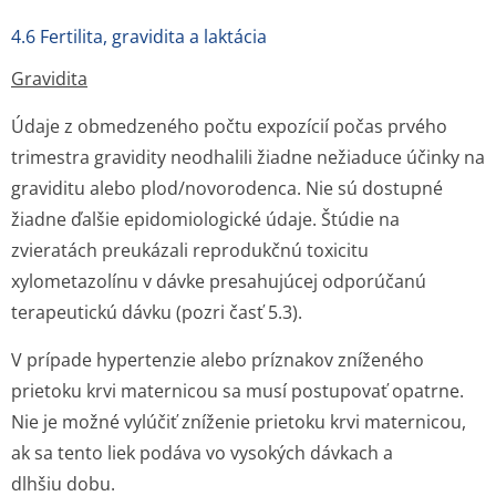
4.6 Fertilita, gravidita a laktácia
Gravidita
Údaje z obmedzeného počtu expozícií počas prvého
trimestra gravidity neodhalili žiadne nežiaduce účinky na
graviditu alebo plod/novorodenca. Nie sú dostupné
žiadne ďalšie epidomiologické údaje. Štúdie na
zvieratách preukázali reprodukčnú toxicitu
xylometazolínu v dávke presahujúcej odporúčanú
terapeutickú dávku (pozri časť 5.3).
V prípade hypertenzie alebo príznakov zníženého
prietoku krvi maternicou sa musí postupovať opatrne.
Nie je možné vylúčiť zníženie prietoku krvi maternicou,
ak sa tento liek podáva vo vysokých dávkach a
dlhšiu dobu.