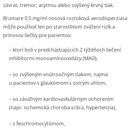
závrat, tremor, arytmiu alebo zvýšený krvný tlak.
Brumare 0,5 mg/ml nosová roztoková aerodisperziasa
môže používať len po starostlivom zvážení rizík a
prínosov liečby pre pacientov:
– ktorí boli v predchádzajúcich 2 týždňoch liečení
inhibítormi monoamínooxidá­zy (MAO),
– so zvýšeným vnútroočným tlakom, najmä
u pacientov s glaukómom s ostrým uhlom,
– so závažným kardiovaskulárnym ochorením
(napr. ischemická choroba srdca, hypertenzia),
– s feochromocytómom,