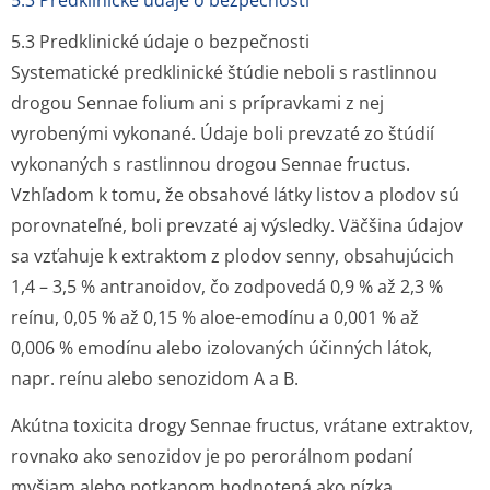
5.3 Predklinické údaje o bezpečnosti
5.3 Predklinické údaje o bezpečnosti
Systematické predklinické štúdie neboli s rastlinnou
drogou
Sennae folium
ani s prípravkami z nej
vyrobenými vykonané. Údaje boli prevzaté zo štúdií
vykonaných s rastlinnou drogou
Sennae fructus
.
Vzhľadom k tomu, že obsahové látky listov a plodov sú
porovnateľné, boli prevzaté aj výsledky. Väčšina údajov
sa vzťahuje k extraktom z plodov senny, obsahujúcich
1,4 – 3,5 % antranoidov, čo zodpovedá 0,9 % až 2,3 %
reínu, 0,05 % až 0,15 % aloe-emodínu a 0,001 % až
0,006 % emodínu alebo izolovaných účinných látok,
napr. reínu alebo senozidom A a B.
Akútna toxicita drogy
Sennae fructus
, vrátane extraktov,
rovnako ako senozidov je po perorálnom podaní
myšiam alebo potkanom hodnotená ako nízka.