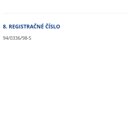
Slovak Republic pohotovostna-lekaren.sk