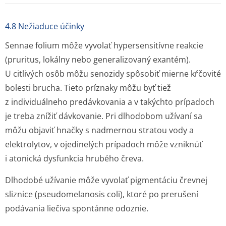
4.8 Nežiaduce účinky
Sennae folium
môže vyvolať hypersensitívne reakcie
(pruritus, lokálny nebo generalizovaný exantém).
U citlivých osôb môžu senozidy spôsobiť mierne kŕčovité
bolesti brucha. Tieto príznaky môžu byť tiež
z individuálneho predávkovania a v takýchto prípadoch
je treba znížiť dávkovanie. Pri dlhodobom užívaní sa
môžu objaviť hnačky s nadmernou stratou vody a
elektrolytov, v ojedinelých prípadoch môže vzniknúť
i atonická dysfunkcia hrubého čreva.
Dlhodobé užívanie môže vyvolať pigmentáciu črevnej
sliznice (pseudomelanosis coli), ktoré po prerušení
podávania liečiva spontánne odoznie.