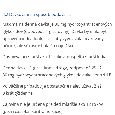
4.2 Dávkovanie a spôsob podávania
Maximálna denná dávka je 30 mg hydroxyantrace­nových
glykozidov (odpovedá 1 g čajoviny). Dávka by mala byť
upravená individuálne tak, aby vyvolávala očakávaný
účinok, ale súčasne bola čo najnižšia.
Dospievajúci starší ako 12 rokov, dospelí a starší ľudia:
Denná dávka: 1 g rastlinnej drogy, zodpovedá 25 až
30 mg hydroxyanthra­cenových glykozidov ako senozid B.
Vo väčšine prípadov je dostatočné nálev užívať 2 až
3 krát týždenne.
Čajovina nie je určená pre deti mladšie ako 12 rokov
(pozri časť 4.3. kontrain­dikácie)