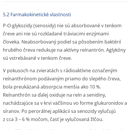
5.2 Farmakokinetické vlastnosti
P-O
-
glykozidy (senosidy) nie sú absorbované v tenkom
čreve ani nie sú rozkladané tráviacimi enzýmami
človeka. Neabsorbovaný podiel sa pôsobením baktérií
hrubého čreva redukuje na aktívny reínantrón. Aglykóny
sú vstrebávané v tenkom čreve.
V pokusoch na zvieratách s rádioaktívne označeným
reínanthrónom podávaným priamo do slepého čreva,
bola preukázaná absorpcia menšia ako 10 %.
Reínanthrón sa ďalej oxiduje na reín a senidiny,
nachádzajúce sa v krvi väčšinou vo forme glukuronidov a
síranov. Po perorálnej aplikácii sa senozidy vylučujú
z cca 3 – 6 % močom, časť je vylučovaná žlčou.