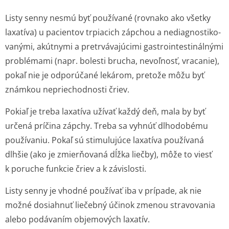
Listy senny nesmú byť používané (rovnako ako všetky
laxatíva) u pacientov trpiacich zápchou a nediagnostiko­
vanými, akútnymi a pretrvávajúcimi gastrointesti­nálnými
problémami (napr. bolesti brucha, nevoľnosť, vracanie),
pokaľ nie je odporúčané lekárom, pretože môžu byť
známkou nepriechodnos­ti čriev.
Pokiaľ je treba laxatíva užívať každý deň, mala by byť
určená príčina zápchy. Treba sa vyhnúť dlhodobému
používaniu. Pokaľ sú stimulujúce laxatíva používaná
dlhšie (ako je zmierňovaná dĺžka liečby), môže to viesť
k poruche funkcie čriev a k závislosti.
Listy senny je vhodné používať iba v prípade, ak nie
možné dosiahnuť liečebný účinok zmenou stravovania
alebo podávaním objemových laxatív.