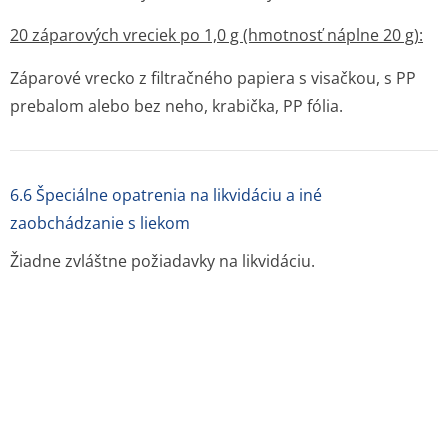
20 záparových vreciek po 1,0 g (hmotnosť náplne 20 g):
Záparové vrecko z filtračného papiera s visačkou, s PP
prebalom alebo bez neho, krabička, PP fólia.
6.6 Špeciálne opatrenia na likvidáciu a iné
zaobchádzanie s liekom
Žiadne zvláštne požiadavky na likvidáciu.
7. DRŽITEĽ ROZHODNUTIA O REGISTRÁCII
Megafyt Pharma s.r.o., U Elektrárny 516, 252 46 Vrané
nad Vltavou, Česká republika