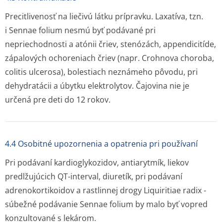
Precitlivenosť na liečivú látku prípravku. Laxatíva, tzn.
i
Sennae folium
nesmú byť podávané pri
nepriechodnosti a atónii čriev, stenózách, appendicitíde,
zápalových ochoreniach čriev (napr. Crohnova choroba,
colitis ulcerosa), bolestiach neznámeho pôvodu, pri
dehydratácii a úbytku elektrolytov. Čajovina nie je
určená pre deti do 12 rokov.
4.4 Osobitné upozornenia a opatrenia pri používaní
Pri podávaní kardioglykozidov, antiarytmík, liekov
predlžujúcich QT-interval, diuretík, pri podávaní
adrenokortikoidov a rastlinnej drogy
Liquiritiae radix -
súbežné podávanie
Sennae folium
by malo byť vopred
konzultované s lekárom.