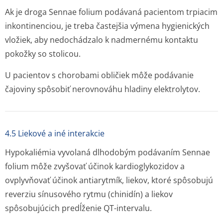
Ak je droga
Sennae folium
podávaná pacientom trpiacim
inkontinenciou, je treba častejšia výmena hygienických
vložiek, aby nedochádzalo k nadmernému kontaktu
pokožky so stolicou.
U pacientov s chorobami obličiek môže podávanie
čajoviny spôsobiť nerovnováhu hladiny elektrolytov.
4.5 Liekové a iné interakcie
Hypokaliémia vyvolaná dlhodobým podávaním
Sennae
folium
môže zvyšovať účinok kardioglykozidov a
ovplyvňovať účinok antiarytmík, liekov, ktoré spôsobujú
reverziu sínusového rytmu (chinidín) a liekov
spôsobujúcich predĺženie QT-intervalu.