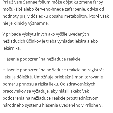
Pri užívaní S
ennae folium
môže dôjsť ku zmene farby
moču (žlté alebo červeno-hnedé zafarbenie, odvisí od
hodnoty pH) v dôsledku obsahu metabolitov, ktoré však
nie je klinicky významné.
V prípade výskytu iných ako vyššie uvedených
nežiaducich účinkov je treba vyhľadať lekára alebo
lekárnika.
Hlásenie podozrení na nežiaduce reakcie
Hlásenie podozrení na nežiaduce reakcie po registrácii
lieku je dôležité. Umožňuje priebežné monitorovanie
pomeru prínosu a rizika lieku. Od zdravotníckych
pracovníkov sa vyžaduje, aby hlásili akékoľvek
podozrenia na nežiaduce reakcie prostredníctvom
národného systému hlásenia uvedeného v
Prílohe V
.