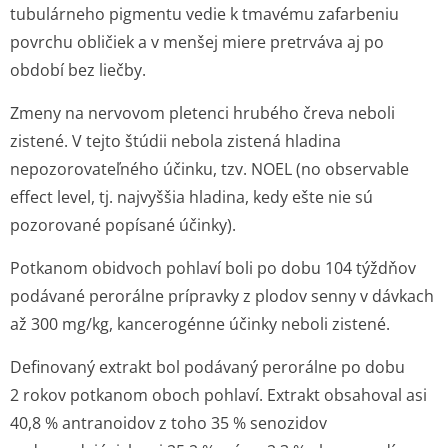
tubulárneho pigmentu vedie k tmavému zafarbeniu
povrchu obličiek a v menšej miere pretrváva aj po
období bez liečby.
Zmeny na nervovom pletenci hrubého čreva neboli
zistené. V tejto štúdii nebola zistená hladina
nepozorovateľného účinku, tzv. NOEL (no observable
effect level, tj. najvyššia hladina, kedy ešte nie sú
pozorované popísané účinky).
Potkanom obidvoch pohlaví boli po dobu 104 týždňov
podávané perorálne prípravky z plodov senny v dávkach
až 300 mg/kg, kancerogénne účinky neboli zistené.
Definovaný extrakt bol podávaný perorálne po dobu
2 rokov potkanom oboch pohlaví. Extrakt obsahoval asi
40,8 % antranoidov z toho 35 % senozidov