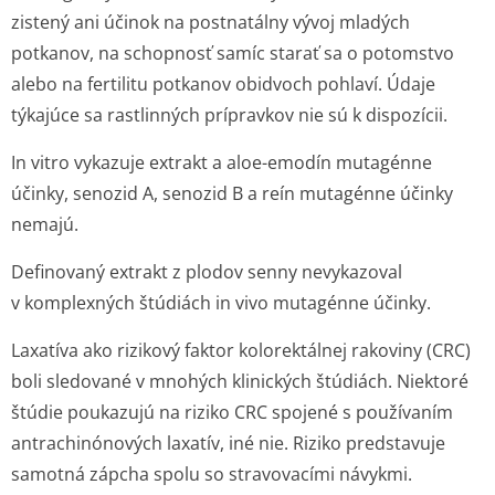
zistený ani účinok na postnatálny vývoj mladých
potkanov, na schopnosť samíc starať sa o potomstvo
alebo na fertilitu potkanov obidvoch pohlaví. Údaje
týkajúce sa rastlinných prípravkov nie sú k dispozícii.
In vitro
vykazuje extrakt a aloe-emodín mutagénne
účinky, senozid A, senozid B a reín mutagénne účinky
nemajú.
Definovaný extrakt z plodov senny nevykazoval
v komplexných štúdiách
in vivo
mutagénne účinky.
Laxatíva ako rizikový faktor kolorektálnej rakoviny (CRC)
boli sledované v mnohých klinických štúdiách. Niektoré
štúdie poukazujú na riziko CRC spojené s používaním
antrachinónových laxatív, iné nie. Riziko predstavuje
samotná zápcha spolu so stravovacími návykmi.