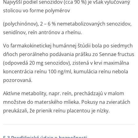
Najvyšší podiel senozidov (cca 90 %) je však vylučovaný
stolicou vo forme polymérov
(polychinónov), 2 – 6 % nemetabolizovaných senozidov,
senidínov, reín antrónov a rheínu.
Vo farmakokinetickej humánnej štúdii bola po siedmych
dňoch perorálneho podávania prášku zo
Sennae fructus
(odpovedá 20 mg senozidov), zistená v krvi maximálna
koncentrácia reínu 100 ng/ml, kumulácia reínu nebola
pozorovaná.
Aktívne metabolity, napr. reín, prechádzajú v malom
množstve do materského mlieka. Pokusy na zvieratách
preukázali, že prienik reínu placentou je nízky.