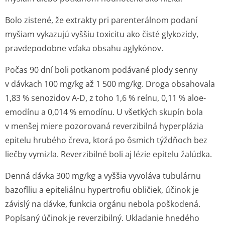
Bolo zistené, že extrakty pri parenterálnom podaní
myšiam vykazujú vyššiu toxicitu ako čisté glykozidy,
pravdepodobne vďaka obsahu aglykónov.
Počas 90 dní boli potkanom podávané plody senny
v dávkach 100 mg/kg až 1 500 mg/kg. Droga obsahovala
1,83 % senozidov A-D, z toho 1,6 % reínu, 0,11 % aloe-
emodínu a 0,014 % emodínu. U všetkých skupín bola
v menšej miere pozorovaná reverzibilná hyperplázia
epitelu hrubého čreva, ktorá po ôsmich týždňoch bez
liečby vymizla. Reverzibilné boli aj lézie epitelu žalúdka.
Denná dávka 300 mg/kg a vyššia vyvoláva tubulárnu
bazofíliu a epiteliálnu hypertrofiu obličiek, účinok je
závislý na dávke, funkcia orgánu nebola poškodená.
Popísaný účinok je reverzibilný. Ukladanie hnedého