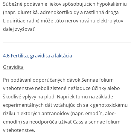
Súbežné podávanie liekov spôsobujúcich hypokaliémiu
(napr. diuretiká, adrenokortikoidy a rastlinná droga
Liquiritiae radix
) môže túto nerovnováhu elektrolytov
ďalej zvyšovať.
4.6 Fertilita, gravidita a laktácia
Gravidita
Pri podávaní odporúčaných dávok
Sennae folium
v tehotenstve neboli zistené nežiaduce účinky alebo
škodlivé vplyvy na plod. Napriek tomu na základe
experimentálnych dát vzťahujúcich sa k genotoxickému
riziku niektorých antranoidov (napr. emodín, aloe-
emodín) sa neodporúča užívať
Cassia sennae folium
v tehotenstve.