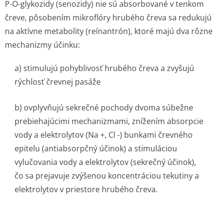
P-O
-
glykozidy (senozidy) nie sú absorbované v tenkom
čreve, pôsobením mikroflóry hrubého čreva sa redukujú
na aktívne metabolity (reínantrón), ktoré majú dva rôzne
mechanizmy účinku:
a) stimulujú pohyblivosť hrubého čreva a zvyšujú
rýchlosť črevnej pasáže
b) ovplyvňujú sekrečné pochody dvoma súbežne
prebiehajúcimi mechanizmami, znížením absorpcie
vody a elektrolytov (Na +, Cl -) bunkami črevného
epitelu (antiabsorpčný účinok) a stimuláciou
vylučovania vody a elektrolytov (sekrečný účinok),
čo sa prejavuje zvýšenou koncentráciou tekutiny a
elektrolytov v priestore hrubého čreva.