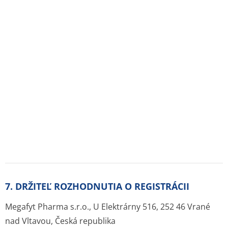
8. REGISTRAČNÉ ČÍSLO
94/0336/98-S
9. DÁTUM PRVEJ REGISTRÁCIE / PREDĽŽENIA
REGISTRÁCIE
Dátum prvej registrácie: 28.05.1998
Dátum posledného predĺženia registrácie:
Zdroje:
Originál PDF (sukl.sk)