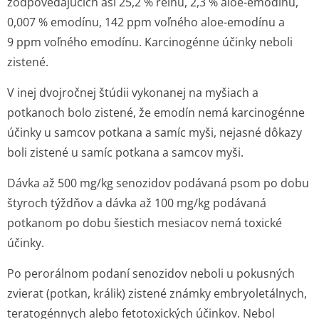
zodpovedajúcich asi 25,2 % reínu, 2,3 % aloe-emodínu,
0,007 % emodínu, 142 ppm voľného aloe-emodínu a
9 ppm voľného emodínu. Karcinogénne účinky neboli
zistené.
V inej dvojročnej štúdii vykonanej na myšiach a
potkanoch bolo zistené, že emodín nemá karcinogénne
účinky u samcov potkana a samíc myši, nejasné dôkazy
boli zistené u samíc potkana a samcov myši.
Dávka až 500 mg/kg senozidov podávaná psom po dobu
štyroch týždňov a dávka až 100 mg/kg podávaná
potkanom po dobu šiestich mesiacov nemá toxické
účinky.
Po perorálnom podaní senozidov neboli u pokusných
zvierat (potkan, králik) zistené známky embryoletálnych,
teratogénnych alebo fetotoxických účinkov. Nebol