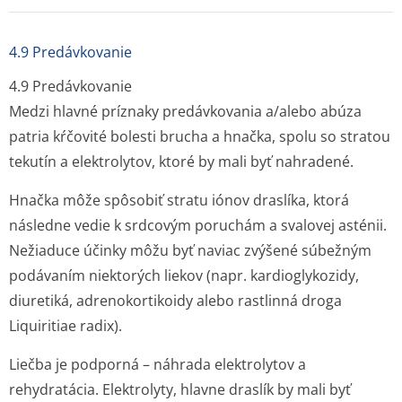
4.9 Predávkovanie
4.9 Predávkovanie
Medzi hlavné príznaky predávkovania a/alebo abúza
patria kŕčovité bolesti brucha a hnačka, spolu so stratou
tekutín a elektrolytov, ktoré by mali byť nahradené.
Hnačka môže spôsobiť stratu iónov draslíka, ktorá
následne vedie k srdcovým poruchám a svalovej asténii.
Nežiaduce účinky môžu byť naviac zvýšené súbežným
podávaním niektorých liekov (napr. kardioglykozidy,
diuretiká, adrenokortikoidy alebo rastlinná droga
Liquiritiae radix
).
Liečba je podporná – náhrada elektrolytov a
rehydratácia. Elektrolyty, hlavne draslík by mali byť