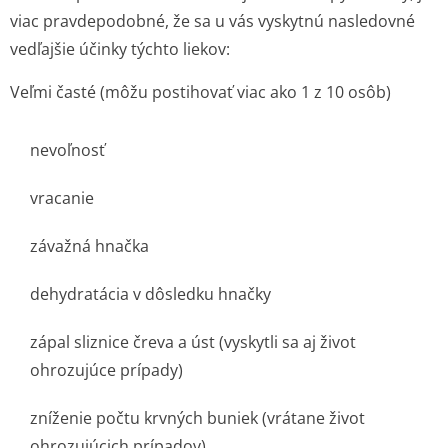
viac pravdepodobné, že sa u vás vyskytnú nasledovné
vedľajšie účinky týchto liekov:
Veľmi časté (môžu postihovať viac ako 1 z 10 osôb)
nevoľnosť
vracanie
závažná hnačka
dehydratácia v dôsledku hnačky
zápal sliznice čreva a úst (vyskytli sa aj život
ohrozujúce prípady)
zníženie počtu krvných buniek (vrátane život
ohrozujúcich prípadov)