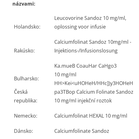
názvami:
Leucovorine Sandoz 10 mg/ml,
Holandsko:
oplossing voor infusie
Calciumfolinat Sandoz 10mg/ml -
Rakúsko:
Injektions-/Infusionslosung
Ka.mueB CoauHar CaHgo3
10 mg/ml
Bulharsko:
HH>Kei<uHOHeH/HHc])y3H­OHeH
Česká
pa3TBop Calcium Folinate Sandoz
republika:
10 mg/ml injekční roztok
Nemecko:
Calciumfolinat HEXAL 10 mg/ml
Dánsko:
Calciumfolinate Sandoz