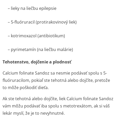
– lieky na liečbu epilepsie
– 5-fluóruracil (protirakovinový liek)
– kotrimoxazol (antibiotikum)
– pyrimetamín (na liečbu malárie)
Tehotenstvo, dojčenie a plodnosť
Calcium folinate Sandoz sa nesmie podávať spolu s 5-
fluóruracilom, pokiaľ ste tehotná alebo dojčíte, pretože
to môže poškodiť dieťa.
Ak ste tehotná alebo dojčíte, liek Calcium folinate Sandoz
vám môžu podávať iba spolu s metotrexátom, ak si váš
lekár myslí, že je to nevyhnutné.