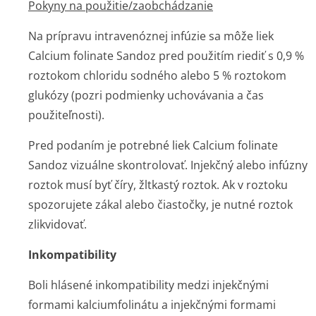
Pokyny na použitie/zaob­chádzanie
Na prípravu intravenóznej infúzie sa môže liek
Calcium folinate Sandoz pred použitím riediť s 0,9 %
roztokom chloridu sodného alebo 5 % roztokom
glukózy (pozri podmienky uchovávania a čas
použiteľnosti).
Pred podaním je potrebné liek Calcium folinate
Sandoz vizuálne skontrolovať. Injekčný alebo infúzny
roztok musí byť číry, žltkastý roztok. Ak v roztoku
spozorujete zákal alebo čiastočky, je nutné roztok
zlikvidovať.
Inkompatibility
Boli hlásené inkompatibility medzi injekčnými
formami kalciumfolinátu a injekčnými formami