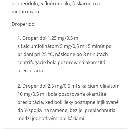
droperidolu, 5-fluóruracilu, foskarnetu a
metotrexátu.
Droperidol
1. Droperidol 1,25 mg/0,5 ml
s kalciumfolinátom 5 mg/0,5 ml: 5 minút po
pridaní pri 25 °C, následne po 8 minútach
centrifugácie bola pozorovaná okamžitá
precipitácia.
2. Droperidol 2,5 mg/0,5 ml s kalciumfolinátom
10 mg/0,5 ml: bola pozorovaná okamžitá
precipitácia, keď boli lieky postupne injikované
do Y-spojky na ramene, bez jej prepláchnutia
medzi jednotlivými aplikáciami.