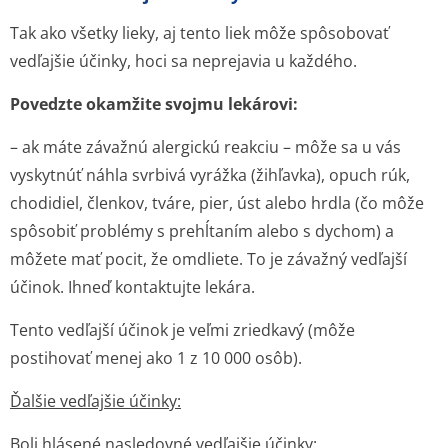
Tak ako všetky lieky, aj tento liek môže spôsobovať
vedľajšie účinky, hoci sa neprejavia u každého.
Povedzte okamžite svojmu lekárovi:
– ak máte závažnú alergickú reakciu – môže sa u vás
vyskytnúť náhla svrbivá vyrážka (žihľavka), opuch rúk,
chodidiel, členkov, tváre, pier, úst alebo hrdla (čo môže
spôsobiť problémy s prehĺtaním alebo s dychom) a
môžete mať pocit, že omdliete. To je závažný vedľajší
účinok. Ihneď kontaktujte lekára.
Tento vedľajší účinok je veľmi zriedkavý (môže
postihovať menej ako 1 z 10 000 osôb).
Ďalšie vedľajšie účinky:
Boli hlásené nasledovné vedľajšie účinky: