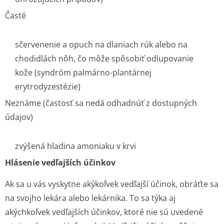
Časté
sčervenenie a opuch na dlaniach rúk alebo na
chodidlách nôh, čo môže spôsobiť odlupovanie
kože (syndróm palmárno-plantárnej
erytrodyzestézie)
Neznáme (častosť sa nedá odhadnúť z dostupných
údajov)
zvýšená hladina amoniaku v krvi
Hlásenie vedľajších účinkov
Ak sa u vás vyskytne akýkoľvek vedľajší účinok, obráťte sa
na svojho lekára alebo lekárnika. To sa týka aj
akýchkoľvek vedľajších účinkov, ktoré nie sú uvedené