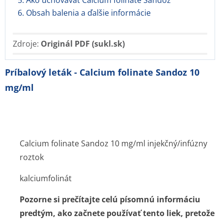
5. Ako uchovávať Calcium folinate Sandoz
6. Obsah balenia a ďalšie informácie
Zdroje:
Originál PDF (sukl.sk)
Príbalový leták - Calcium folinate Sandoz 10
mg/ml
Calcium folinate Sandoz 10 mg/ml injekčný/infúzny
roztok
kalciumfolinát
Pozorne si prečítajte celú písomnú informáciu
predtým, ako začnete používať tento liek, pretože