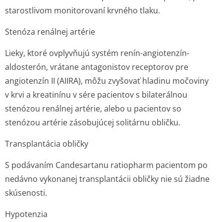
starostlivom monitorovaní krvného tlaku.
Stenóza renálnej artérie
Lieky, ktoré ovplyvňujú systém renín-angiotenzín-
aldosterón, vrátane antagonistov receptorov pre
angiotenzín II (AIIRA), môžu zvyšovať hladinu močoviny
v krvi a kreatinínu v sére pacientov s bilaterálnou
stenózou renálnej artérie, alebo u pacientov so
stenózou artérie zásobujúcej solitárnu obličku.
Transplantácia obličky
S podávaním Candesartanu ratiopharm pacientom po
nedávno vykonanej transplantácii obličky nie sú žiadne
skúsenosti.
Hypotenzia