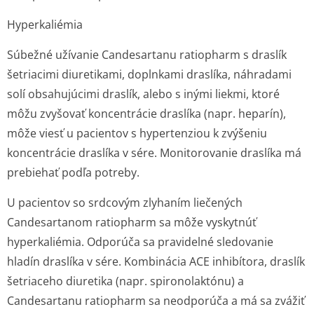
Hyperkaliémia
Súbežné užívanie Candesartanu ratiopharm s draslík
šetriacimi diuretikami, doplnkami draslíka, náhradami
solí obsahujúcimi draslík, alebo s inými liekmi, ktoré
môžu zvyšovať koncentrácie draslíka (napr. heparín),
môže viesť u pacientov s hypertenziou k zvýšeniu
koncentrácie draslíka v sére. Monitorovanie draslíka má
prebiehať podľa potreby.
U pacientov so srdcovým zlyhaním liečených
Candesartanom ratiopharm sa môže vyskytnúť
hyperkaliémia. Odporúča sa pravidelné sledovanie
hladín draslíka v sére. Kombinácia ACE inhibítora, draslík
šetriaceho diuretika (napr. spironolaktónu) a
Candesartanu ratiopharm sa neodporúča a má sa zvážiť