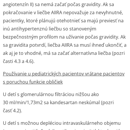
angiotenzín II) sa nemá začať počas gravidity. Ak sa
pokračovanie v liečbe AIIRA nepovažuje za nevyhnutné,
pacientky, ktoré plánujú otehotnieť sa majú previesť na
inú antihypertenznú liečbu so stanoveným
bezpečnostným profilom na užívanie počas gravidity. Ak
sa gravidita potvrdí, liečba AIIRA sa musí ihneď ukončiť, a
ak aj je to vhodné, má sa začať alternatívna liečba (pozri
časti 4.3 a 4.6).
Používanie u pediatrických pacientov vrátane pacientov
s poruchou funkcie obličiek
U detí s glomerulárnou filtráciou nižšou ako
30 ml/min/1,73m
2
sa kandesartan neskúmal (pozri
časť 4.2).
U detí s možnou depléciou intravaskulárneho objemu