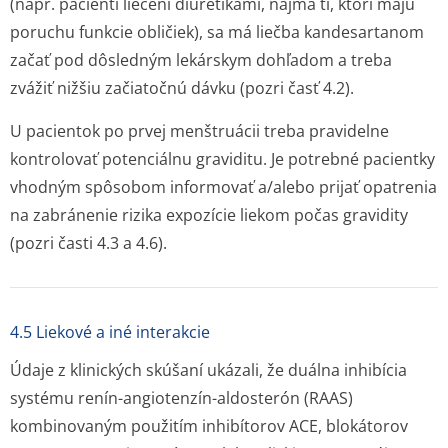
(napr. pacienti liečení diuretikami, najmä tí, ktorí majú
poruchu funkcie obličiek), sa má liečba kandesartanom
začať pod dôsledným lekárskym dohľadom a treba
zvážiť nižšiu začiatočnú dávku (pozri časť 4.2).
U pacientok po prvej menštruácii treba pravidelne
kontrolovať potenciálnu graviditu. Je potrebné pacientky
vhodným spôsobom informovať a/alebo prijať opatrenia
na zabránenie rizika expozície liekom počas gravidity
(pozri časti 4.3 a 4.6).
4.5 Liekové a iné interakcie
Údaje z klinických skúšaní ukázali, že duálna inhibícia
systému renín-angiotenzín-aldosterón (RAAS)
kombinovaným použitím inhibítorov ACE, blokátorov