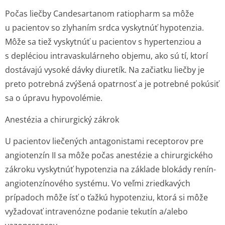
Počas liečby Candesartanom ratiopharm sa môže
u pacientov so zlyhaním srdca vyskytnúť hypotenzia.
Môže sa tiež vyskytnúť u pacientov s hypertenziou a
s depléciou intravaskulárneho objemu, ako sú tí, ktorí
dostávajú vysoké dávky diuretík. Na začiatku liečby je
preto potrebná zvýšená opatrnosť a je potrebné pokúsiť
sa o úpravu hypovolémie.
Anestézia a chirurgický zákrok
U pacientov liečených antagonistami receptorov pre
angiotenzín II sa môže počas anestézie a chirurgického
zákroku vyskytnúť hypotenzia na základe blokády renín-
angiotenzínového systému. Vo veľmi zriedkavých
prípadoch môže ísť o ťažkú hypotenziu, ktorá si môže
vyžadovať intravenózne podanie tekutín a/alebo