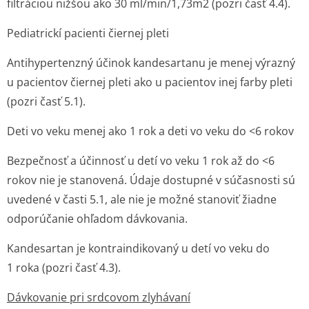
filtráciou nižšou ako 30 ml/min/1,73m
2
(pozri časť 4.4).
Pediatrickí pacienti čiernej pleti
Antihypertenzný účinok kandesartanu je menej výrazný
u pacientov čiernej pleti ako u pacientov inej farby pleti
(pozri časť 5.1).
Deti vo veku menej ako 1 rok a deti vo veku do <6 rokov
Bezpečnosť a účinnosť u detí vo veku 1 rok až do <6
rokov nie je stanovená. Údaje dostupné v súčasnosti sú
uvedené v časti 5.1, ale nie je možné stanoviť žiadne
odporúčanie ohľadom dávkovania.
Kandesartan je kontraindikovaný u detí vo veku do
1 roka (pozri časť 4.3).
Dávkovanie pri srdcovom zlyhávaní