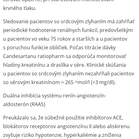
krvného tlaku.
Sledovanie pacientov so srdcovým zlyhaním má zahŕňať
periodické hodnotenie renálnych funkcií, predovšetkým
u pacientov vo veku 75 rokov a starších a u pacientov
s poruchou funkcie obličiek. Počas titrácie dávky
Candesartanu ratiopharm sa odporúča monitorovať
hladiny kreatinínu a draslíka v sére. Klinické skúšania
u pacientov so srdcovým zlyhaním nezahŕňali pacientov
so sérovým kreatinínom > 265 ^mol/l (>3 mg/dl).
Duálna inhibícia systému renín-angiotenzín-
aldosterón (RAAS)
Preukázalo sa, že súbežné použitie inhibítorov ACE,
blokátorov receptorov angiotenzínu II alebo aliskirenu
zvyšuje riziko hypotenzie, hyperkaliémie a zníženia