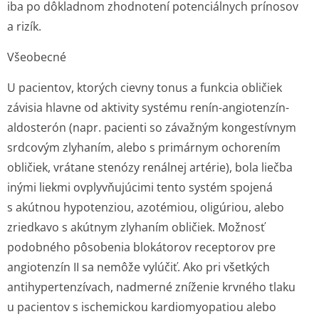
iba po dôkladnom zhodnotení potenciálnych prínosov
a rizík.
Všeobecné
U pacientov, ktorých cievny tonus a funkcia obličiek
závisia hlavne od aktivity systému renín-angiotenzín-
aldosterón (napr. pacienti so závažným kongestívnym
srdcovým zlyhaním, alebo s primárnym ochorením
obličiek, vrátane stenózy renálnej artérie), bola liečba
inými liekmi ovplyvňujúcimi tento systém spojená
s akútnou hypotenziou, azotémiou, oligúriou, alebo
zriedkavo s akútnym zlyhaním obličiek. Možnosť
podobného pôsobenia blokátorov receptorov pre
angiotenzín II sa nemôže vylúčiť. Ako pri všetkých
antihypertenzívach, nadmerné zníženie krvného tlaku
u pacientov s ischemickou kardiomyopatiou alebo