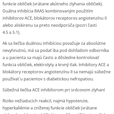
funkcie obličiek (vrátane akútneho zlyhania obličiek).
Duálna inhibícia RAAS kombinovaným použitím
inhibítorov ACE, blokátorov receptorov angiotenzínu II
alebo aliskirenu sa preto neodporúča (pozri časti
4.5 a 5.1).
Ak sa liečba duálnou inhibíciou považuje za absolútne
nevyhnutnú, má sa podať iba pod dohľadom odborníka
a u pacienta sa majú často a dôsledne kontrolovať
funkcia obličiek, elektrolyty a krvný tlak. Inhibítory ACE a
blokátory receptorov angiotenzínu II sa nemajú súbežne
používať u pacientov s diabetickou nefropatiou.
Súbežná liečba ACE inhibítorom pri srdcovom zlyhaní
Riziko nežiaducich reakcií, najmä hypotenzie,
hyperkaliémie a zníženej funkcie obličiek (vrátane