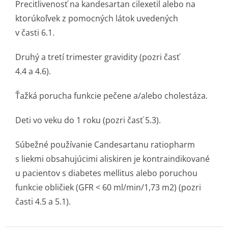
Precitlivenosť na kandesartan cilexetil alebo na
ktorúkoľvek z pomocných látok uvedených
v časti 6.1.
Druhý a tretí trimester gravidity (pozri časť
4.4 a 4.6).
Ťažká porucha funkcie pečene a/alebo cholestáza.
Deti vo veku do 1 roku (pozri časť 5.3).
Súbežné používanie Candesartanu ratiopharm
s liekmi obsahujúcimi aliskiren je kontraindikované
u pacientov s diabetes mellitus alebo poruchou
funkcie obličiek (GFR < 60 ml/min/1,73 m2) (pozri
časti 4.5 a 5.1).