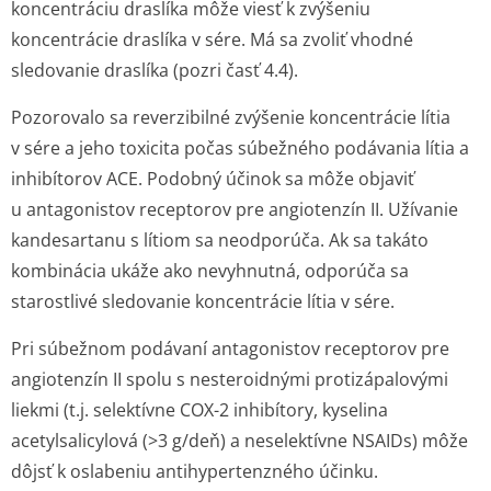
koncentráciu draslíka môže viesť k zvýšeniu
koncentrácie draslíka v sére. Má sa zvoliť vhodné
sledovanie draslíka (pozri časť 4.4).
Pozorovalo sa reverzibilné zvýšenie koncentrácie lítia
v sére a jeho toxicita počas súbežného podávania lítia a
inhibítorov ACE. Podobný účinok sa môže objaviť
u antagonistov receptorov pre angiotenzín II. Užívanie
kandesartanu s lítiom sa neodporúča. Ak sa takáto
kombinácia ukáže ako nevyhnutná, odporúča sa
starostlivé sledovanie koncentrácie lítia v sére.
Pri súbežnom podávaní antagonistov receptorov pre
angiotenzín II spolu s nesteroidnými protizápalovými
liekmi (t.j. selektívne COX-2 inhibítory, kyselina
acetylsalicylová (>3 g/deň) a neselektívne NSAIDs) môže
dôjsť k oslabeniu antihypertenzného účinku.