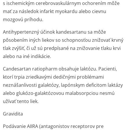
s ischemickým cerebrovaskulárnym ochorením môže
mať za následok infarkt myokardu alebo cievnu
mozgovú príhodu.
Antihypertenzný účinok kandesartanu sa môže
pôsobením iných liekov so schopnosťou znižovať krvný
tlak zvýšiť, či už sú predpísané na znižovanie tlaku krvi
alebo na iné indikácie.
Candesartan ratiopharm obsahuje laktózu. Pacienti,
ktorí trpia zriedkavými dedičnými problémami
neznášanlivosti galaktózy, lapónskym deficitom laktázy
alebo glukózo-galaktózovou malabsorpciou nesmú
užívať tento liek.
Gravidita
Podávanie AIIRA (antagonistov receptorov pre