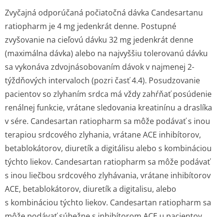
Zvyčajná odporúčaná počiatočná dávka Candesartanu
ratiopharm je 4 mg jedenkrát denne. Postupné
zvyšovanie na cieľovú dávku 32 mg jedenkrát denne
(maximálna dávka) alebo na najvyššiu tolerovanú dávku
sa vykonáva zdvojnásobovaním dávok v najmenej 2-
týždňových intervaloch (pozri časť 4.4). Posudzovanie
pacientov so zlyhaním srdca má vždy zahŕňať posúdenie
renálnej funkcie, vrátane sledovania kreatinínu a draslíka
v sére. Candesartan ratiopharm sa môže podávať s inou
terapiou srdcového zlyhania, vrátane ACE inhibítorov,
betablokátorov, diuretík a digitálisu alebo s kombináciou
týchto liekov. Candesartan ratiopharm sa môže podávať
s inou liečbou srdcového zlyhávania, vrátane inhibítorov
ACE, betablokátorov, diuretík a digitalisu, alebo
s kombináciou týchto liekov. Candesartan ratiopharm sa
môže podávať súbežne s inhibítorom ACE u pacientov