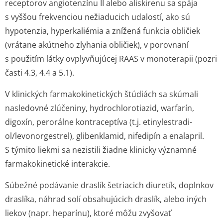
receptorov angiotenzínu II alebo aliskirenu sa spája
s vyššou frekvenciou nežiaducich udalostí, ako sú
hypotenzia, hyperkaliémia a znížená funkcia obličiek
(vrátane akútneho zlyhania obličiek), v porovnaní
s použitím látky ovplyvňujúcej RAAS v monoterapii (pozri
časti 4.3, 4.4 a 5.1).
V klinických farmakokinetických štúdiách sa skúmali
nasledovné zlúčeniny, hydrochlorotiazid, warfarín,
digoxín, perorálne kontraceptíva (t.j. etinylestradi­
ol/levonorges­trel), glibenklamid, nifedipín a enalapril.
S týmito liekmi sa nezistili žiadne klinicky významné
farmakokinetické interakcie.
Súbežné podávanie draslík šetriacich diuretík, doplnkov
draslíka, náhrad solí obsahujúcich draslík, alebo iných
liekov (napr. heparínu), ktoré môžu zvyšovať