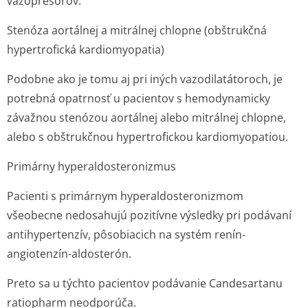
vazopresorov.
Stenóza aortálnej a mitrálnej chlopne (obštrukčná
hypertrofická kardiomyopatia)
Podobne ako je tomu aj pri iných vazodilatátoroch, je
potrebná opatrnosť u pacientov s hemodynamicky
závažnou stenózou aortálnej alebo mitrálnej chlopne,
alebo s obštrukčnou hypertrofickou kardiomyopatiou.
Primárny hyperaldostero­nizmus
Pacienti s primárnym hyperaldostero­nizmom
všeobecne nedosahujú pozitívne výsledky pri podávaní
antihypertenzív, pôsobiacich na systém renín-
angiotenzín-aldosterón.
Preto sa u týchto pacientov podávanie Candesartanu
ratiopharm neodporúča.