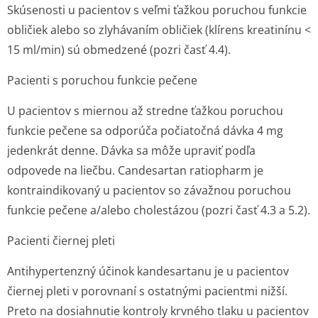
Skúsenosti u pacientov s veľmi ťažkou poruchou funkcie
obličiek alebo so zlyhávaním obličiek (klírens kreatinínu <
15 ml/min) sú obmedzené (pozri časť 4.4).
Pacienti s poruchou funkcie pečene
U pacientov s miernou až stredne ťažkou poruchou
funkcie pečene sa odporúča počiatočná dávka 4 mg
jedenkrát denne. Dávka sa môže upraviť podľa
odpovede na liečbu. Candesartan ratiopharm je
kontraindikovaný u pacientov so závažnou poruchou
funkcie pečene a/alebo cholestázou (pozri časť 4.3 a 5.2).
Pacienti čiernej pleti
Antihypertenzný účinok kandesartanu je u pacientov
čiernej pleti v porovnaní s ostatnými pacientmi nižší.
Preto na dosiahnutie kontroly krvného tlaku u pacientov