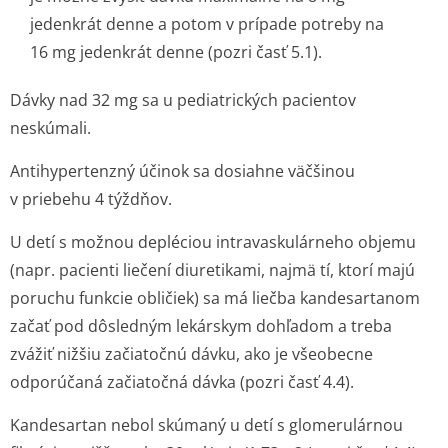
jedenkrát denne a potom v prípade potreby na
16 mg jedenkrát denne (pozri časť 5.1).
Dávky nad 32 mg sa u pediatrických pacientov
neskúmali.
Antihypertenzný účinok sa dosiahne väčšinou
v priebehu 4 týždňov.
U detí s možnou depléciou intravaskulárneho objemu
(napr. pacienti liečení diuretikami, najmä tí, ktorí majú
poruchu funkcie obličiek) sa má liečba kandesartanom
začať pod dôsledným lekárskym dohľadom a treba
zvážiť nižšiu začiatočnú dávku, ako je všeobecne
odporúčaná začiatočná dávka (pozri časť 4.4).
Kandesartan nebol skúmaný u detí s glomerulárnou