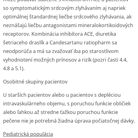
so symptomatickým srdcovým zlyhávaním aj napriek
optimálnej štandardnej liečbe srdcového zlyhávania, ak
neznášajú liečbu antagonistami mineralokorti­koidových
receptorov. Kombinácia inhibítora ACE, diuretika
šetriaceho draslík a Candesartanu ratiopharm sa
neodporúča a má sa zvažovať iba po starostlivom
vyhodnotení možných prínosov a rizík (pozri časti 4.4,
4.8 a 5.1).
Osobitné skupiny pacientov
U starších pacientov alebo u pacientov s depléciou
intravaskulárneho objemu, s poruchou funkcie obličiek
alebo ľahkou až stredne ťažkou poruchou funkcie
pečene nie je potrebná žiadna úprava počiatočnej dávky.
Pediatrická populácia