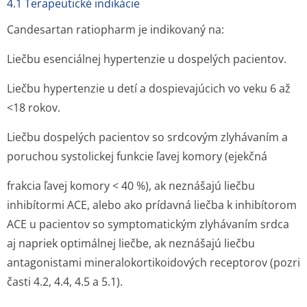
4.1 Terapeutické indikácie
Candesartan ratiopharm je indikovaný na:
Liečbu esenciálnej hypertenzie u dospelých pacientov.
Liečbu hypertenzie u detí a dospievajúcich vo veku 6 až
<
18 rokov.
Liečbu dospelých pacientov so srdcovým zlyhávaním a
poruchou systolickej funkcie ľavej komory (ejekčná
frakcia ľavej komory < 40 %), ak neznášajú liečbu
inhibítormi ACE, alebo ako prídavná liečba k inhibítorom
ACE u pacientov so symptomatickým zlyhávaním srdca
aj napriek optimálnej liečbe, ak neznášajú liečbu
antagonistami mineralokorti­koidových receptorov (pozri
časti 4.2, 4.4, 4.5 a 5.1).