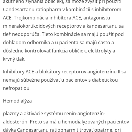
akútneho zlyhania obličiek), sa môže zvýšiť pri použití
Candesartanu ratiopharm v kombinácii s inhibítorom
ACE. Trojkombinácia inhibítora ACE, antagonistu
mineralokorti­koidových receptorov a kandesartanu sa
tiež neodporúča. Tieto kombinácie sa majú použiť pod
dohľadom odborníka a u pacienta sa majú často a
dôsledne kontrolovať funkcia obličiek, elektrolyty a
krvný tlak.
Inhibítory ACE a blokátory receptorov angiotenzínu II sa
nemajú súbežne používať u pacientov s diabetickou
nefropatiou.
Hemodialýza
plazmy a aktivácie systému renín-angiotenzín-
aldosterón. Preto sa má u hemodialyzovaných pacientov
dávka Candesartanu ratiopharm titrovať opatrne, pri