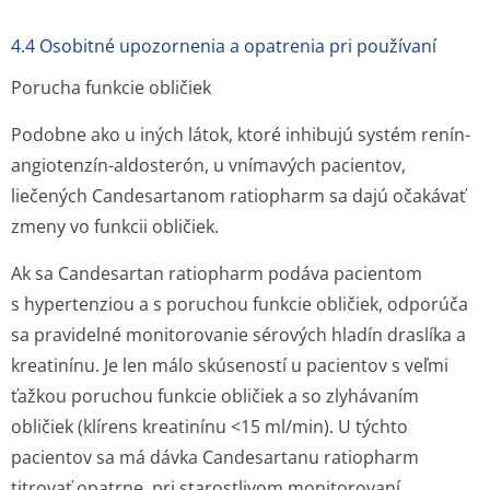
4.4 Osobitné upozornenia a opatrenia pri používaní
Porucha funkcie obličiek
Podobne ako u iných látok, ktoré inhibujú systém renín-
angiotenzín-aldosterón, u vnímavých pacientov,
liečených Candesartanom ratiopharm sa dajú očakávať
zmeny vo funkcii obličiek.
Ak sa Candesartan ratiopharm podáva pacientom
s hypertenziou a s poruchou funkcie obličiek, odporúča
sa pravidelné monitorovanie sérových hladín draslíka a
kreatinínu. Je len málo skúseností u pacientov s veľmi
ťažkou poruchou funkcie obličiek a so zlyhávaním
obličiek (klírens kreatinínu <15 ml/min). U týchto
pacientov sa má dávka Candesartanu ratiopharm
titrovať opatrne, pri starostlivom monitorovaní