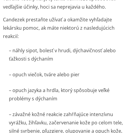
vedľajšie účinky, hoci sa neprejavia u každého.
Candezek prestaňte užívať a okamžite vyhľadajte
lekársku pomoc, ak máte niektorú z nasledujúcich
reakcií:
– náhly sipot, bolesť v hrudi, dýchavičnosť alebo
ťažkosti s dýchaním
– opuch viečok, tváre alebo pier
– opuch jazyka a hrdla, ktorý spôsobuje veľké
problémy s dýchaním
– závažné kožné reakcie zahŕňajúce intenzívnu
vyrážku, žihľavku, začervenanie kože po celom tele,
silné svrbenie, pľuzgiere, olupovanie a opuch kože,