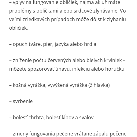
– vplyv na fungovanie obličiek, najmä ak už máte
problémy s obličkami alebo srdcové zlyhávanie. Vo
veľmi zriedkavých prípadoch môže dôjsť k zlyhaniu
obličiek.
– opuch tváre, pier, jazyka alebo hrdla
– zníženie počtu červených alebo bielych krviniek –
môžete spozorovať únavu, infekciu alebo horúčku
– kožná vyrážka, vyvýšená vyrážka (žihľavka)
– svrbenie
– bolesť chrbta, bolesť kĺbov a svalov
– zmeny fungovania pečene vrátane zápalu pečene