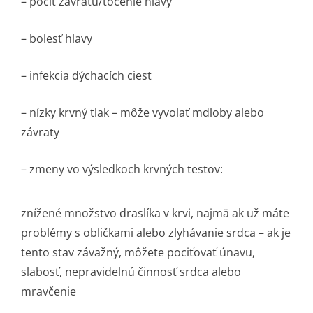
– pocit závratu/točenie hlavy
– bolesť hlavy
– infekcia dýchacích ciest
– nízky krvný tlak – môže vyvolať mdloby alebo
závraty
– zmeny vo výsledkoch krvných testov:
znížené množstvo draslíka v krvi, najmä ak už máte
problémy s obličkami alebo zlyhávanie srdca – ak je
tento stav závažný, môžete pociťovať únavu,
slabosť, nepravidelnú činnosť srdca alebo
mravčenie