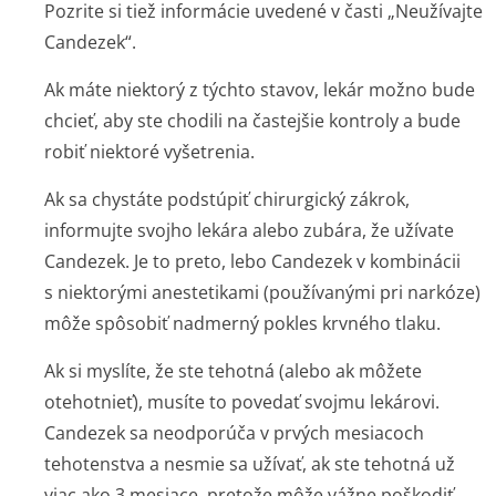
Pozrite si tiež informácie uvedené v časti „Neužívajte
Candezek“.
Ak máte niektorý z týchto stavov, lekár možno bude
chcieť, aby ste chodili na častejšie kontroly a bude
robiť niektoré vyšetrenia.
Ak sa chystáte podstúpiť chirurgický zákrok,
informujte svojho lekára alebo zubára, že užívate
Candezek. Je to preto, lebo Candezek v kombinácii
s niektorými anestetikami (používanými pri narkóze)
môže spôsobiť nadmerný pokles krvného tlaku.
Ak si myslíte, že ste tehotná (alebo ak môžete
otehotnieť), musíte to povedať svojmu lekárovi.
Candezek sa neodporúča v prvých mesiacoch
tehotenstva a nesmie sa užívať, ak ste tehotná už
viac ako 3 mesiace, pretože môže vážne poškodiť