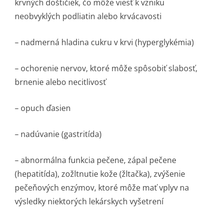
krvných doštičiek, čo môže viesť k vzniku
neobvyklých podliatin alebo krvácavosti
– nadmerná hladina cukru v krvi (hyperglykémia)
– ochorenie nervov, ktoré môže spôsobiť slabosť,
brnenie alebo necitlivosť
– opuch ďasien
– nadúvanie (gastritída)
– abnormálna funkcia pečene, zápal pečene
(hepatitída), zožltnutie kože (žltačka), zvýšenie
pečeňových enzýmov, ktoré môže mať vplyv na
výsledky niektorých lekárskych vyšetrení