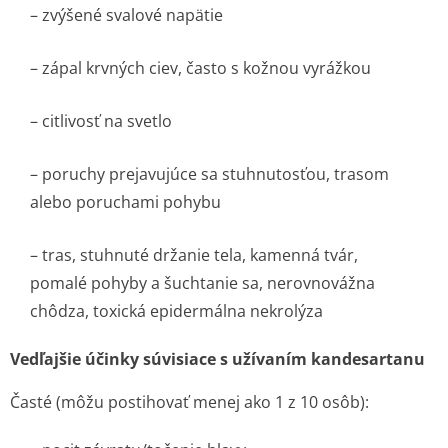
– zvýšené svalové napätie
– zápal krvných ciev, často s kožnou vyrážkou
– citlivosť na svetlo
– poruchy prejavujúce sa stuhnutosťou, trasom
alebo poruchami pohybu
– tras, stuhnuté držanie tela, kamenná tvár,
pomalé pohyby a šuchtanie sa, nerovnovážna
chôdza, toxická epidermálna nekrolýza
Vedľajšie účinky súvisiace s užívaním kandesartanu
Časté (môžu postihovať menej ako 1 z 10 osôb):