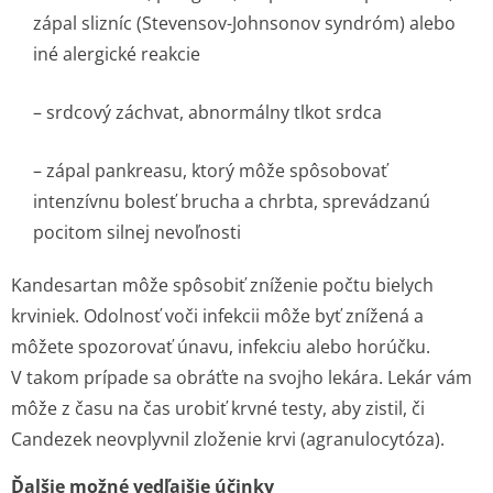
zápal slizníc (Stevensov-Johnsonov syndróm) alebo
iné alergické reakcie
– srdcový záchvat, abnormálny tlkot srdca
– zápal pankreasu, ktorý môže spôsobovať
intenzívnu bolesť brucha a chrbta, sprevádzanú
pocitom silnej nevoľnosti
Kandesartan môže spôsobiť zníženie počtu bielych
krviniek. Odolnosť voči infekcii môže byť znížená a
môžete spozorovať únavu, infekciu alebo horúčku.
V takom prípade sa obráťte na svojho lekára. Lekár vám
môže z času na čas urobiť krvné testy, aby zistil, či
Candezek neovplyvnil zloženie krvi (agranulocytóza).
Ďalšie možné vedľajšie účinky