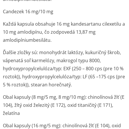
Candezek 16 mg/10 mg
Každá kapsula obsahuje 16 mg kandesartanu cilexetilu a
10 mg amlodipínu, čo zodpovedá 13,87 mg
amlodipíniumbe­silátu.
Ďalšie zložky sú: monohydrát laktózy, kukuričný škrob,
vápenatá soľ karmelózy, makrogol typu 8000,
hydroxypropyl­celulóza/typ: EXF (250 – 800 cps (pre 10 %
roztok)), hydroxypropyl­celulóza/typ: LF (65 –175 cps (pre
5 % roztok)), stearan horečnatý.
Obal kapsuly (8 mg/5 mg, 8 mg/10 mg): chinolínová žlť (E
104), žltý oxid železitý (E 172), oxid titaničitý (E 171),
želatína
Obal kapsuly (16 mg/5 mg): chinolínová žlť (E 104), oxid