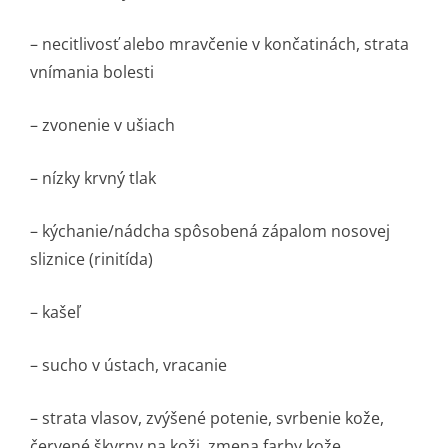
– necitlivosť alebo mravčenie v končatinách, strata
vnímania bolesti
– zvonenie v ušiach
– nízky krvný tlak
– kýchanie/nádcha spôsobená zápalom nosovej
sliznice (rinitída)
– kašeľ
– sucho v ústach, vracanie
– strata vlasov, zvýšené potenie, svrbenie kože,
červené škvrny na koži, zmena farby kože