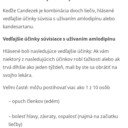
Keďže Candezek je kombinácia dvoch liečiv, hlásené
vedľajšie účinky súvisia s užívaním amlodipínu alebo
kandesartanu.
Vedľajšie účinky súvisiace s užívaním amlodipínu
Hlásené boli nasledujúce vedľajšie účinky: Ak vám
niektorý z nasledujúcich účinkov robí ťažkosti alebo ak
trvá dlhšie ako jeden týždeň, mali by ste sa obrátiť na
svojho lekára.
Veľmi časté: môžu postihovať viac ako 1 z 10 osôb
– opuch členkov (edém)
– bolesť hlavy, závraty, ospalosť (najmä na začiatku
liečby)