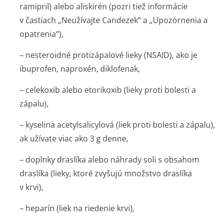
ramipril) alebo aliskirén (pozri tiež informácie
v častiach „Neužívajte Candezek“ a „Upozornenia a
opatrenia“),
– nesteroidné protizápalové lieky (NSAID), ako je
ibuprofen, naproxén, diklofenak,
– celekoxib alebo etorikoxib (lieky proti bolesti a
zápalu),
– kyselina acetylsalicylová (liek proti bolesti a zápalu),
ak užívate viac ako 3 g denne,
– doplnky draslíka alebo náhrady soli s obsahom
draslíka (lieky, ktoré zvyšujú množstvo draslíka
v krvi),
– heparín (liek na riedenie krvi),