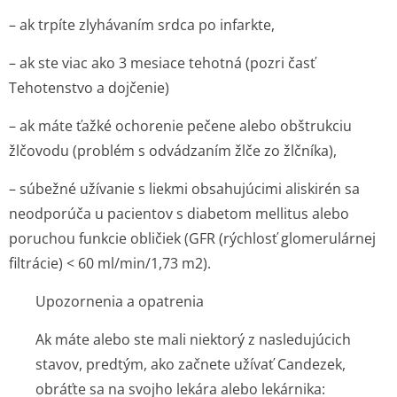
– ak trpíte zlyhávaním srdca po infarkte,
– ak ste viac ako 3 mesiace tehotná (pozri časť
Tehotenstvo a dojčenie)
– ak máte ťažké ochorenie pečene alebo obštrukciu
žlčovodu (problém s odvádzaním žlče zo žlčníka),
– súbežné užívanie s liekmi obsahujúcimi aliskirén sa
neodporúča u pacientov s diabetom mellitus alebo
poruchou funkcie obličiek (GFR (rýchlosť glomerulárnej
filtrácie) < 60 ml/min/1,7­3 m
2
).
Upozornenia a opatrenia
Ak máte alebo ste mali niektorý z nasledujúcich
stavov, predtým, ako začnete užívať Candezek,
obráťte sa na svojho lekára alebo lekárnika: