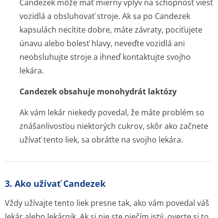
Candezek môže mať mierny vplyv na schopnosť viesť
vozidlá a obsluhovať stroje. Ak sa po Candezek
kapsulách necítite dobre, máte závraty, pociťujete
únavu alebo bolesť hlavy, neveďte vozidlá ani
neobsluhujte stroje a ihneď kontaktujte svojho
lekára.
Candezek obsahuje monohydrát laktózy
Ak vám lekár niekedy povedal, že máte problém so
znášanlivosťou niektorých cukrov, skôr ako začnete
užívať tento liek, sa obráťte na svojho lekára.
3. Ako užívať Candezek
Vždy užívajte tento liek presne tak, ako vám povedal váš
lekár alebo lekárnik. Ak si nie ste niečím istý, overte si to