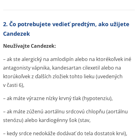
2. Čo potrebujete vedieť predtým, ako užijete
Candezek
Neužívajte Candezek:
– ak ste alergický na amlodipín alebo na ktorékoľvek iné
antagonisty vápnika, kandesartan cilexetil alebo na
ktorúkoľvek z ďalších zložiek tohto lieku (uvedených
v časti 6),
– ak máte výrazne nízky krvný tlak (hypotenziu),
– ak máte zúženú aortálnu srdcovú chlopňu (aortálnu
stenózu) alebo kardiogénny šok (stav,
– kedy srdce nedokáže dodávať do tela dostatok krvi),