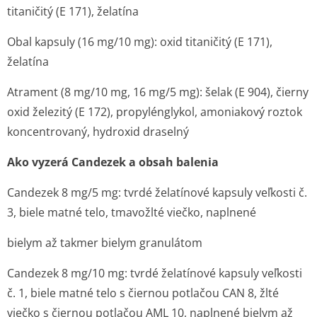
titaničitý (E 171), želatína
Obal kapsuly (16 mg/10 mg): oxid titaničitý (E 171),
želatína
Atrament (8 mg/10 mg, 16 mg/5 mg): šelak (E 904), čierny
oxid železitý (E 172), propylénglykol, amoniakový roztok
koncentrovaný, hydroxid draselný
Ako vyzerá Candezek a obsah balenia
Candezek 8 mg/5 mg: tvrdé želatínové kapsuly veľkosti č.
3, biele matné telo, tmavožlté viečko, naplnené
bielym až takmer bielym granulátom
Candezek 8 mg/10 mg: tvrdé želatínové kapsuly veľkosti
č. 1, biele matné telo s čiernou potlačou CAN 8, žlté
viečko s čiernou potlačou AML 10, naplnené bielym až