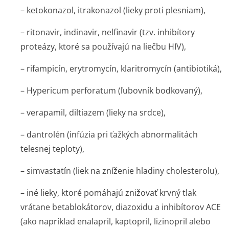
– ketokonazol, itrakonazol (lieky proti plesniam),
– ritonavir, indinavir, nelfinavir (tzv. inhibítory
proteázy, ktoré sa používajú na liečbu HIV),
– rifampicín, erytromycín, klaritromycín (antibiotiká),
–
Hypericum perforatum
(ľubovník bodkovaný),
– verapamil, diltiazem (lieky na srdce),
– dantrolén (infúzia pri ťažkých abnormalitách
telesnej teploty),
– simvastatín (liek na zníženie hladiny cholesterolu),
– iné lieky, ktoré pomáhajú znižovať krvný tlak
vrátane betablokátorov, diazoxidu a inhibítorov ACE
(ako napríklad enalapril, kaptopril, lizinopril alebo