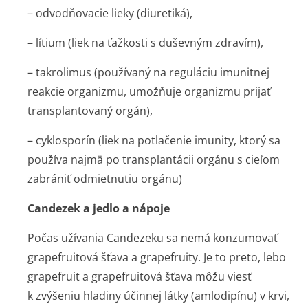
– odvodňovacie lieky (diuretiká),
– lítium (liek na ťažkosti s duševným zdravím),
– takrolimus (používaný na reguláciu imunitnej
reakcie organizmu, umožňuje organizmu prijať
transplantovaný orgán),
– cyklosporín (liek na potlačenie imunity, ktorý sa
používa najmä po transplantácii orgánu s cieľom
zabrániť odmietnutiu orgánu)
Candezek a jedlo a nápoje
Počas užívania Candezeku sa nemá konzumovať
grapefruitová šťava a grapefruity. Je to preto, lebo
grapefruit a grapefruitová šťava môžu viesť
k zvýšeniu hladiny účinnej látky (amlodipínu) v krvi,