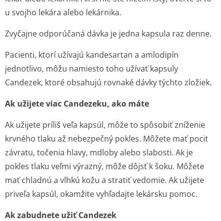
u svojho lekára alebo lekárnika.
Zvyčajne odporúčaná dávka je jedna kapsula raz denne.
Pacienti, ktorí užívajú kandesartan a amlodipín
jednotlivo, môžu namiesto toho užívať kapsuly
Candezek, ktoré obsahujú rovnaké dávky týchto zložiek.
Ak užijete viac Candezeku, ako máte
Ak užijete príliš veľa kapsúl, môže to spôsobiť zníženie
krvného tlaku až nebezpečný pokles. Môžete mať pocit
závratu, točenia hlavy, mdloby alebo slabosti. Ak je
pokles tlaku veľmi výrazný, môže dôjsť k šoku. Môžete
mať chladnú a vlhkú kožu a stratiť vedomie. Ak užijete
priveľa kapsúl, okamžite vyhľadajte lekársku pomoc.
Ak zabudnete užiť Candezek