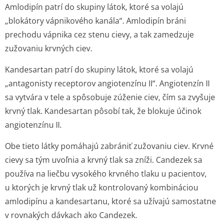
Amlodipín patrí do skupiny látok, ktoré sa volajú
„blokátory vápnikového kanála“. Amlodipín bráni
prechodu vápnika cez stenu cievy, a tak zamedzuje
zužovaniu krvných ciev.
Kandesartan patrí do skupiny látok, ktoré sa volajú
„antagonisty receptorov angiotenzínu II“. Angiotenzín II
sa vytvára v tele a spôsobuje zúženie ciev, čím sa zvyšuje
krvný tlak. Kandesartan pôsobí tak, že blokuje účinok
angiotenzínu II.
Obe tieto látky pomáhajú zabrániť zužovaniu ciev. Krvné
cievy sa tým uvoľnia a krvný tlak sa zníži. Candezek sa
používa na liečbu vysokého krvného tlaku u pacientov,
u ktorých je krvný tlak už kontrolovaný kombináciou
amlodipínu a kandesartanu, ktoré sa užívajú samostatne
v rovnakých dávkach ako Candezek.