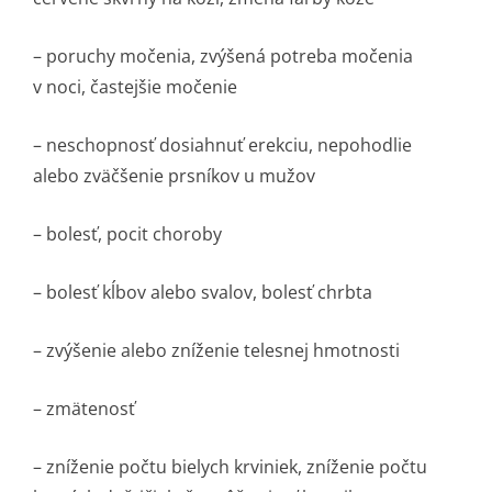
– poruchy močenia, zvýšená potreba močenia
v noci, častejšie močenie
– neschopnosť dosiahnuť erekciu, nepohodlie
alebo zväčšenie prsníkov u mužov
– bolesť, pocit choroby
– bolesť kĺbov alebo svalov, bolesť chrbta
– zvýšenie alebo zníženie telesnej hmotnosti
– zmätenosť
– zníženie počtu bielych krviniek, zníženie počtu