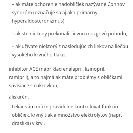
– ak máte ochorenie nadobličiek nazývané Connov
syndróm (označuje sa aj ako primárny
hyperaldostero­nizmus),
– ak ste niekedy prekonali cievnu mozgovú príhodu,
– ak užívate niektorý z nasledujúcich liekov na liečbu
vysokého krvného tlaku:
inhibítor ACE (napríklad enalapril, lizinopril,
ramipril), a to najmä ak máte problémy s obličkami
súvisiace s cukrovkou,
aliskirén.
Lekár vám môže pravidelne kontrolovať funkciu
obličiek, krvný tlak a množstvo elektrolytov (napr.
draslíka) v krvi.