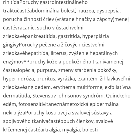
rinitídaPoruchy gastrointestinálneho
traktučastéabdominálna bolesť, nauzea, dyspepsia,
porucha činnosti čriev (vrátane hnačky a zápchy)menej
častévracanie, sucho v ústachveľmi
zriedkavépankreatitída, gastritída, hyperplázia
gingivyPoruchy pečene a žlčových ciestveľmi
zriedkavéhepatitída, ikterus, zvýšenie hepatálnych
enzýmov*Poruchy kože a podkožného tkanivamenej
častéalopécia, purpura, zmeny sfarbenia pokožky,
hyperhidróza, pruritus, vyrážka, exantém, žihľavkaveľmi
zriedkavéangioedém, erythema multiforme, exfoliatívna
dermatitída, Stevensov-Johnsonov syndróm, Quinckeho
edém, fotosenzitivitaneznámetoxická epidermálna
nekrolýzaPoruchy kostrovej a svalovej sústavy a
spojivového tkanivačastéopuch členkov, svalové
kŕčemenej častéartralgia, myalgia, bolesti