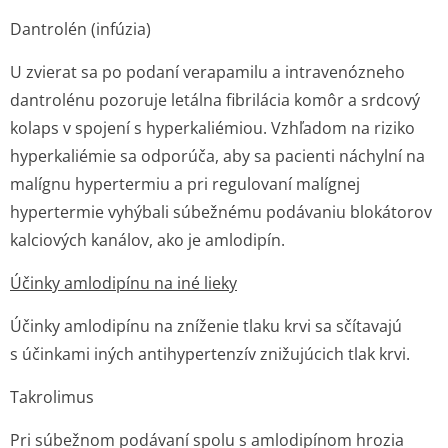
Dantrolén (infúzia)
U zvierat sa po podaní verapamilu a intravenózneho
dantrolénu pozoruje letálna fibrilácia komôr a srdcový
kolaps v spojení s hyperkaliémiou. Vzhľadom na riziko
hyperkaliémie sa odporúča, aby sa pacienti náchylní na
malígnu hypertermiu a pri regulovaní malígnej
hypertermie vyhýbali súbežnému podávaniu blokátorov
kalciových kanálov, ako je amlodipín.
Účinky amlodipínu na iné lieky
Účinky amlodipínu na zníženie tlaku krvi sa sčítavajú
s účinkami iných antihypertenzív znižujúcich tlak krvi.
Takrolimus
Pri súbežnom podávaní spolu s amlodipínom hrozia