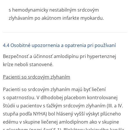
s hemodynamicky nestabilným srdcovým
zlyhávaním po akútnom infarkte myokardu.
4.4 Osobitné upozornenia a opatrenia pri používaní
Bezpečnosť a účinnosť amlodipínu pri hypertenznej
kríze neboli stanovené.
Pacienti so srdcovým zlyhaním
Pacienti so srdcovým zlyhaním majú byť liečení
s opatrnosťou. V dlhodobej placebom kontrolovanej
štúdii u pacientov s ťažkým srdcovým zlyhaním (III. a IV.
stupňa podľa NYHA) bol hlásený vyšší výskyt pľúcneho
edému v skupine liečenej amlodipínom ako v skupine