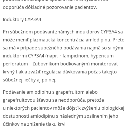
odporúča dôkladné pozorovanie pacientov.
Induktory CYP3A4
Pri súbežnom podávaní známych induktorov CYP3A4 sa
môže meniť plazmatická koncentrácia amlodipínu. Preto
sa má v prípade súbežného podávania najmä so silnými
induktormi CYP3A4 (napr. rifampicínom,
hypericum
perforatum
– Ľubovníkom bodkovaným) monitorovať
krvný tlak a zvážiť regulácia dávkovania počas takejto
súbežnej liečby aj po nej.
Podávanie amlodipínu s grapefruitom alebo
grapefruitovou šťavou sa neodporúča, pretože
u niektorých pacientov môže dôjsť k zvýšeniu biologickej
dostupnosti amlodipínu s následným zosilnením jeho
účinkov na zníženie tlaku krvi.