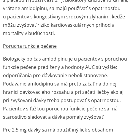
s placebom (pozri časť 5.1). Blokátory kalciového kanála,
vrátane amlodipínu, sa majú používať s opatrnosťou
u pacientov s kongestívnym srdcovým zlyhaním, keďže
môžu zvyšovať riziko kardiovaskulárnych príhod a
mortality v budúcnosti.
Porucha funkcie pečene
Biologický polčas amlodipínu je u pacientov s poruchou
funkcie pečene predĺžený a hodnoty AUC sú vyššie;
odporúčania pre dávkovanie neboli stanovené.
Podávanie amlodipínu sa má preto začať na dolnej
hranici dávkovacieho rozsahu a pri začatí liečby ako aj
pri zvyšovaní dávky treba postupovať s opatrnosťou.
Pacientov s ťažkou poruchou funkcie pečene sa má
starostlivo sledovať a dávka pomaly zvyšovať.
Pre 2,5 mg dávky sa má použiť iný liek s obsahom