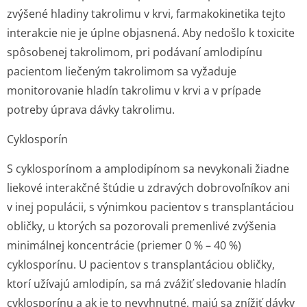
zvýšené hladiny takrolimu v krvi, farmakokinetika tejto
interakcie nie je úplne objasnená. Aby nedošlo k toxicite
spôsobenej takrolimom, pri podávaní amlodipínu
pacientom liečeným takrolimom sa vyžaduje
monitorovanie hladín takrolimu v krvi a v prípade
potreby úprava dávky takrolimu.
Cyklosporín
S cyklosporínom a amplodipínom sa nevykonali žiadne
liekové interakčné štúdie u zdravých dobrovoľníkov ani
v inej populácii, s výnimkou pacientov s transplantáciou
obličky, u ktorých sa pozorovali premenlivé zvýšenia
minimálnej koncentrácie (priemer 0 % – 40 %)
cyklosporínu. U pacientov s transplantáciou obličky,
ktorí užívajú amlodipín, sa má zvážiť sledovanie hladín
cyklosporínu a ak je to nevyhnutné, majú sa znížiť dávky