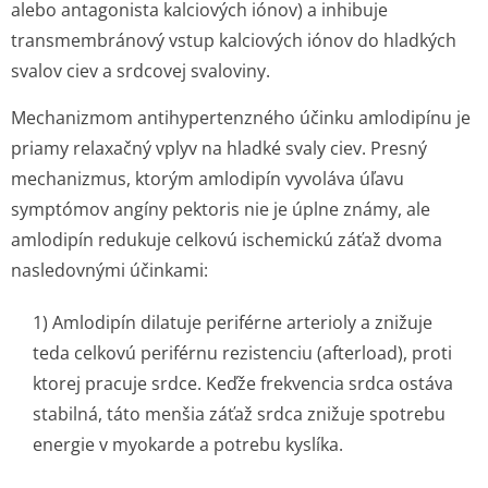
alebo antagonista kalciových iónov) a inhibuje
transmembránový vstup kalciových iónov do hladkých
svalov ciev a srdcovej svaloviny.
Mechanizmom antihypertenzného účinku amlodipínu je
priamy relaxačný vplyv na hladké svaly ciev. Presný
mechanizmus, ktorým amlodipín vyvoláva úľavu
symptómov angíny pektoris nie je úplne známy, ale
amlodipín redukuje celkovú ischemickú záťaž dvoma
nasledovnými účinkami:
1) Amlodipín dilatuje periférne arterioly a znižuje
teda celkovú periférnu rezistenciu (afterload), proti
ktorej pracuje srdce. Keďže frekvencia srdca ostáva
stabilná, táto menšia záťaž srdca znižuje spotrebu
energie v myokarde a potrebu kyslíka.