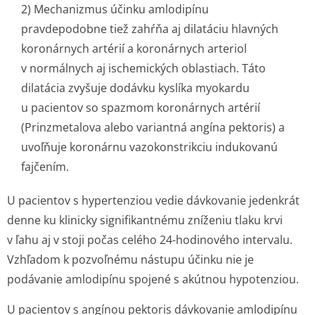
2) Mechanizmus účinku amlodipínu
pravdepodobne tiež zahŕňa aj dilatáciu hlavných
koronárnych artérií a koronárnych arteriol
v normálnych aj ischemických oblastiach. Táto
dilatácia zvyšuje dodávku kyslíka myokardu
u pacientov so spazmom koronárnych artérií
(Prinzmetalova alebo variantná angína pektoris) a
uvoľňuje koronárnu vazokonstrikciu indukovanú
fajčením.
U pacientov s hypertenziou vedie dávkovanie jedenkrát
denne ku klinicky signifikantnému zníženiu tlaku krvi
v ľahu aj v stoji počas celého 24-hodinového intervalu.
Vzhľadom k pozvoľnému nástupu účinku nie je
podávanie amlodipínu spojené s akútnou hypotenziou.
U pacientov s angínou pektoris dávkovanie amlodipínu