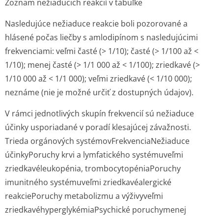
Zoznam nežiaducich reakcií v tabuľke
Nasledujúce nežiaduce reakcie boli pozorované a
hlásené počas liečby s amlodipínom s nasledujúcimi
frekvenciami: veľmi časté (> 1/10); časté (> 1/100 až <
1/10); menej časté (> 1/1 000 až < 1/100); zriedkavé (>
1/10 000 až < 1/1 000); veľmi zriedkavé (< 1/10 000);
neznáme (nie je možné určiť z dostupných údajov).
V rámci jednotlivých skupín frekvencií sú nežiaduce
účinky usporiadané v poradí klesajúcej závažnosti.
Trieda orgánových systémovFrekvenciaNežiaduce
účinkyPoruchy krvi a lymfatického systémuveľmi
zriedkavéleukopénia, trombocytopéniaPoruchy
imunitného systémuveľmi zriedkavéalergické
reakciePoruchy metabolizmu a výživyveľmi
zriedkavéhyperglykémiaPsychické poruchymenej