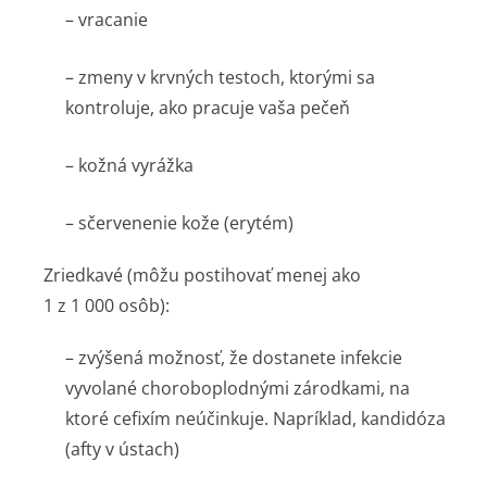
– vracanie
– zmeny v krvných testoch, ktorými sa
kontroluje, ako pracuje vaša pečeň
– kožná vyrážka
– sčervenenie kože (erytém)
Zriedkavé
(môžu postihovať menej ako
1 z 1 000 osôb):
– zvýšená možnosť, že dostanete infekcie
vyvolané choroboplodnými zárodkami, na
ktoré cefixím neúčinkuje. Napríklad, kandidóza
(afty v ústach)