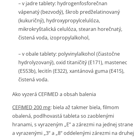
–
v jadre tablety
: hydrogenfosforečnan
vápenatý (bezvodý), škrob predželatinovaný
(kukuričný), hydroxypropyl­celulóza,
mikrokryštalická celulóza, stearan horečnatý,
čistená voda, izopropylalkohol,
–
v obale tablety
: polyvinylalkohol (čiastočne
hydrolyzovaný), oxid titaničitý (E171), mastenec
(E553b), lecitín (E322), xantánová guma (E415),
čistená voda.
Ako vyzerá CEFIMED a obsah balenia
CEFIMED 200 mg
: biela až takmer biela, filmom
obalená, podlhovastá tableta so zaoblenými
hranami, s vyrazeným „E” a zárezmi na jednej strane
a vyrazenými „3“ a „8“ oddelenými zárezmi na druhej