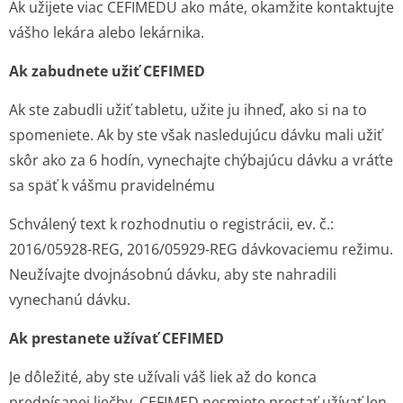
Ak užijete viac CEFIMEDU ako máte, okamžite kontaktujte
vášho lekára alebo lekárnika.
Ak zabudnete užiť CEFIMED
Ak ste zabudli užiť tabletu, užite ju ihneď, ako si na to
spomeniete. Ak by ste však nasledujúcu dávku mali užiť
skôr ako za 6 hodín, vynechajte chýbajúcu dávku a vráťte
sa späť k vášmu pravidelnému
Schválený text k rozhodnutiu o registrácii, ev. č.:
2016/05928-REG, 2016/05929-REG dávkovaciemu režimu.
Neužívajte dvojnásobnú dávku, aby ste nahradili
vynechanú dávku.
Ak prestanete užívať CEFIMED
Je dôležité, aby ste užívali váš liek až do konca
predpísanej liečby. CEFIMED nesmiete prestať užívať len