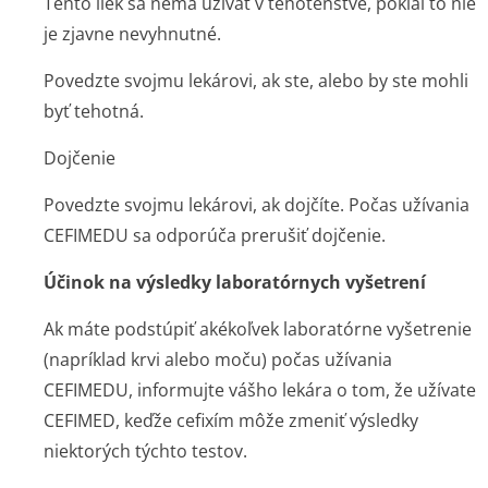
Tento liek sa nemá užívať v tehotenstve, pokiaľ to nie
je zjavne nevyhnutné.
Povedzte svojmu lekárovi, ak ste, alebo by ste mohli
byť tehotná.
Dojčenie
Povedzte svojmu lekárovi, ak dojčíte. Počas užívania
CEFIMEDU sa odporúča prerušiť dojčenie.
Účinok na výsledky laboratórnych vyšetrení
Ak máte podstúpiť akékoľvek laboratórne vyšetrenie
(napríklad krvi alebo moču) počas užívania
CEFIMEDU, informujte vášho lekára o tom, že užívate
CEFIMED, keďže cefixím môže zmeniť výsledky
niektorých týchto testov.