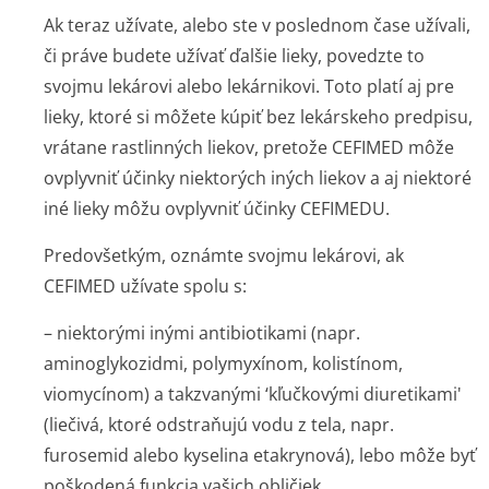
Ak teraz užívate, alebo ste v poslednom čase užívali,
či práve budete užívať ďalšie lieky, povedzte to
svojmu lekárovi alebo lekárnikovi. Toto platí aj pre
lieky, ktoré si môžete kúpiť bez lekárskeho predpisu,
vrátane rastlinných liekov, pretože CEFIMED môže
ovplyvniť účinky niektorých iných liekov a aj niektoré
iné lieky môžu ovplyvniť účinky CEFIMEDU.
Predovšetkým, oznámte svojmu lekárovi, ak
CEFIMED užívate spolu s:
– niektorými inými antibiotikami (napr.
aminoglykozidmi, polymyxínom, kolistínom,
viomycínom) a takzvanými ‘kľučkovými diuretikami'
(liečivá, ktoré odstraňujú vodu z tela, napr.
furosemid alebo kyselina etakrynová), lebo môže byť
poškodená funkcia vašich obličiek,