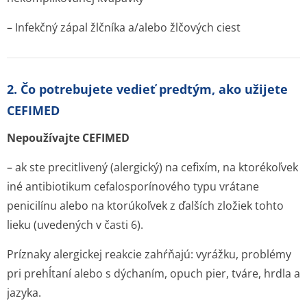
– Infekčný zápal žlčníka a/alebo žlčových ciest
2. Čo potrebujete vedieť predtým, ako užijete
CEFIMED
Nepoužívajte CEFIMED
– ak ste precitlivený (alergický) na cefixím, na ktorékoľvek
iné antibiotikum cefalosporínového typu vrátane
penicilínu alebo na ktorúkoľvek z ďalších zložiek tohto
lieku (uvedených v časti 6).
Príznaky alergickej reakcie zahŕňajú: vyrážku, problémy
pri prehĺtaní alebo s dýchaním, opuch pier, tváre, hrdla a
jazyka.