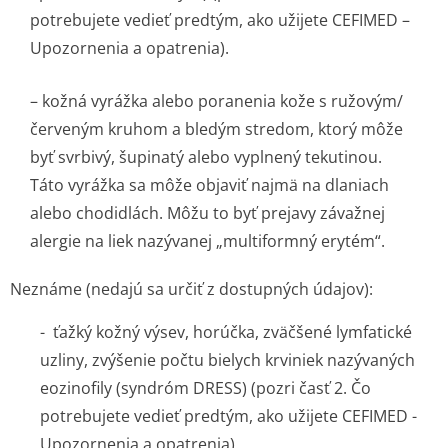
potrebujete vedieť predtým, ako užijete CEFIMED –
Upozornenia a opatrenia).
– kožná vyrážka alebo poranenia kože s ružovým/
červeným kruhom a bledým stredom, ktorý môže
byť svrbivý, šupinatý alebo vyplnený tekutinou.
Táto vyrážka sa môže objaviť najmä na dlaniach
alebo chodidlách. Môžu to byť prejavy závažnej
alergie na liek nazývanej „multiformný erytém“.
Neznáme (nedajú sa určiť z dostupných údajov)
:
- ťažký kožný výsev, horúčka, zväčšené lymfatické
uzliny, zvýšenie počtu bielych krviniek nazývaných
eozinofily (syndróm DRESS) (pozri časť 2. Čo
potrebujete vedieť predtým, ako užijete CEFIMED -
Upozornenia a opatrenia).