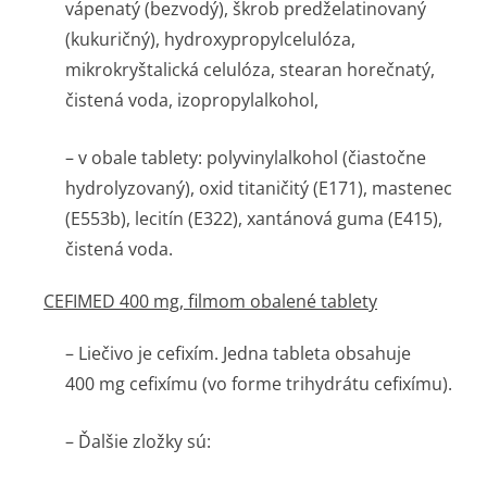
vápenatý (bezvodý), škrob predželatinovaný
(kukuričný), hydroxypropyl­celulóza,
mikrokryštalická celulóza, stearan horečnatý,
čistená voda, izopropylalkohol,
–
v obale tablety
: polyvinylalkohol (čiastočne
hydrolyzovaný), oxid titaničitý (E171), mastenec
(E553b), lecitín (E322), xantánová guma (E415),
čistená voda.
CEFIMED 400 mg, filmom obalené tablety
– Liečivo je cefixím. Jedna tableta obsahuje
400 mg cefixímu (vo forme trihydrátu cefixímu).
– Ďalšie zložky sú: