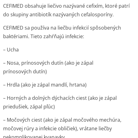
CEFIMED obsahuje liečivo nazývané cefixím, ktoré patrí
do skupiny antibiotík nazývaných cefalosporíny.
CEFIMED sa používa na liečbu infekcií spôsobených
baktériami. Tieto zahŕňajú infekcie:
– Ucha
– Nosa, prínosových dutín (ako je zápal
prínosových dutín)
– Hrdla (ako je zápal mandlí, hrtana)
– Horných a dolných dýchacích ciest (ako je zápal
priedušiek, zápal pľúc)
– Močových ciest (ako je zápal močového mechúra,
močovej rúry a infekcie obličiek), vrátane liečby
nekomplikovanej kvapavky