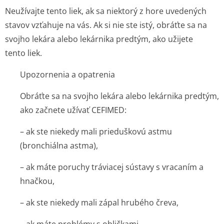
Neužívajte tento liek, ak sa niektorý z hore uvedených
stavov vzťahuje na vás. Ak si nie ste istý, obráťte sa na
svojho lekára alebo lekárnika predtým, ako užijete
tento liek.
Upozornenia a opatrenia
Obráťte sa na svojho lekára alebo lekárnika predtým,
ako začnete užívať CEFIMED:
– ak ste niekedy mali prieduškovú astmu
(bronchiálna astma),
– ak máte poruchy tráviacej sústavy s vracaním a
hnačkou,
– ak ste niekedy mali zápal hrubého čreva,