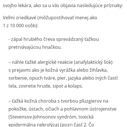
svojho lekára, ako sa u vás objavia nasledujúce príznaky:
Veľmi zriedkavé (môžupostihovať menej ako
1 z 10 000 osôb):
-
zápal hrubého čreva sprevádzaný ťažkou
pretrvávajúcou hnačkou.
– náhle ťažké alergické reakcie (anafylaktický šok)
s prejavmi ako je kožná vyrážka alebo žihľavka,
svrbenie, opuch tváre, pier, jazyka alebo iných častí
tela, zovretie hrude, sipot a kolaps.
– ťažká kožná choroba s tvorbou pľuzgierov na
pokožke, ústach, očiach a pohlavnom ústrojenstve
(Stevensov-Johnsonov syndróm, toxická
epidermálna nekrolýza) (pozri časť 2. Čo