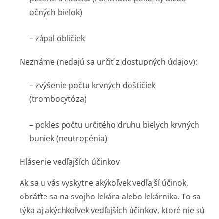
očných bielok)
– zápal obličiek
Neznáme
(nedajú sa určiť z dostupných údajov)
:
– zvýšenie počtu krvných doštičiek
(trombocytóza)
– pokles počtu určitého druhu bielych krvných
buniek (neutropénia)
Hlásenie vedľajších účinkov
Ak sa u vás vyskytne akýkoľvek vedľajší účinok,
obráťte sa na svojho lekára alebo lekárnika. To sa
týka aj akýchkoľvek vedľajších účinkov, ktoré nie sú