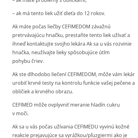
– ak máte problémy s obličkami,
– ak má tento liek užiť dieťa do 12 rokov.
Ak máte počas liečby CEFIMEDOM závažnú
pretrvávajúcu hnačku, prestaňte tento liek užívať a
ihneď kontaktujte svojho lekára Ak sa u vás rozvinie
hnačka, neužívajte lieky spôsobujúce útlm
pohybu čriev.
Ak ste dlhodobo liečení CEFIMEDOM, môže vám lekár
urobiť krvné testy na kontrolu funkcie vašej pečene a
obličiek a krvného obrazu.
CEFIMED môže ovplyvniť meranie hladín cukru
v moči.
Ak sa u vás počas užívania CEFIMEDU vyvinú kožné
reakcie prejavujúce sa vyrážkou/pľuzgiermi ako je