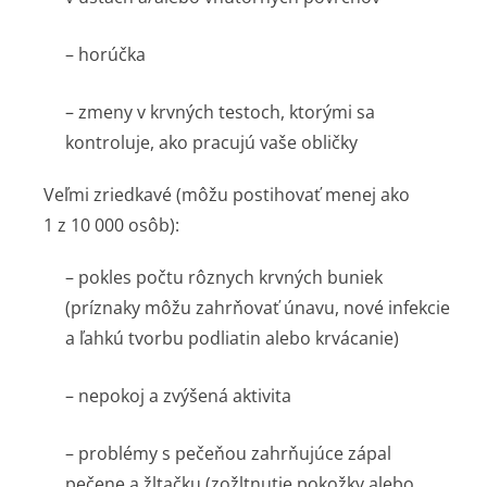
– horúčka
– zmeny v krvných testoch, ktorými sa
kontroluje, ako pracujú vaše obličky
Veľmi zriedkavé
(môžu postihovať menej ako
1 z 10 000 osôb):
– pokles počtu rôznych krvných buniek
(príznaky môžu zahrňovať únavu, nové infekcie
a ľahkú tvorbu podliatin alebo krvácanie)
– nepokoj a zvýšená aktivita
– problémy s pečeňou zahrňujúce zápal
pečene a žltačku (zožltnutie pokožky alebo