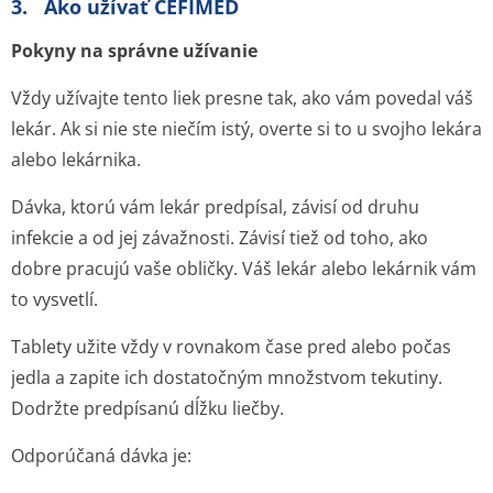
3. Ako užívať CEFIMED
Pokyny na správne užívanie
Vždy užívajte tento liek presne tak, ako vám povedal váš
lekár. Ak si nie ste niečím istý, overte si to u svojho lekára
alebo lekárnika.
Dávka, ktorú vám lekár predpísal, závisí od druhu
infekcie a od jej závažnosti. Závisí tiež od toho, ako
dobre pracujú vaše obličky. Váš lekár alebo lekárnik vám
to vysvetlí.
Tablety užite vždy v rovnakom čase pred alebo počas
jedla a zapite ich dostatočným množstvom tekutiny.
Dodržte predpísanú dĺžku liečby.
Odporúčaná dávka je: