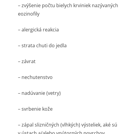
– zvýšenie počtu bielych krviniek nazývaných
eozinofily
– alergická reakcia
– strata chuti do jedla
– závrat
– nechutenstvo
– nadúvanie (vetry)
– svrbenie kože
– zápal slizničných (vlhkých) výsteliek, aké sú
v ústach a/alebo vnútorných povrchov