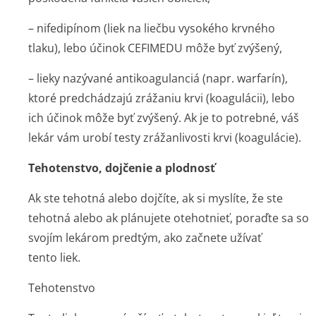
– nifedipínom (liek na liečbu vysokého krvného
tlaku), lebo účinok CEFIMEDU môže byť zvýšený,
– lieky nazývané antikoagulanciá (napr. warfarín),
ktoré predchádzajú zrážaniu krvi (koagulácii), lebo
ich účinok môže byť zvýšený. Ak je to potrebné, váš
lekár vám urobí testy zrážanlivosti krvi (koagulácie).
Tehotenstvo, dojčenie a plodnosť
Ak ste tehotná alebo dojčíte, ak si myslíte, že ste
tehotná alebo ak plánujete otehotnieť, poraďte sa so
svojím lekárom predtým, ako začnete užívať
tento liek.
Tehotenstvo