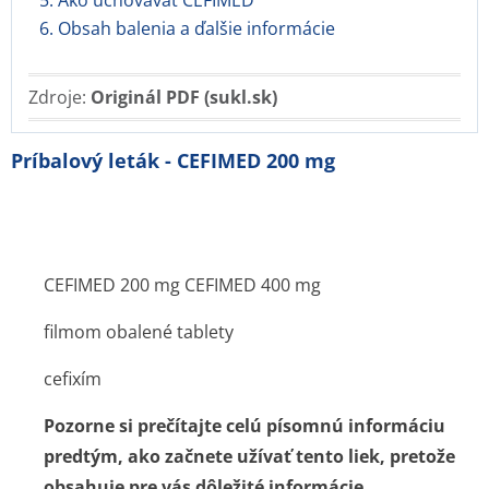
5. Ako uchovávať CEFIMED
6. Obsah balenia a ďalšie informácie
Zdroje:
Originál PDF (sukl.sk)
Príbalový leták - CEFIMED 200 mg
CEFIMED 200 mg CEFIMED 400 mg
filmom obalené tablety
cefixím
Pozorne si prečítajte celú písomnú informáciu
predtým, ako začnete užívať tento liek, pretože
obsahuje pre vás dôležité informácie.