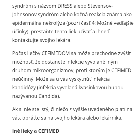
syndróm s názvom DRESS alebo Stevensov-
Johnsonov syndróm alebo kožná reakcia známa ako
epidermálna nekrolýza (pozri časť 4: Možné vedľajšie
účinky), prestaňte tento liek užívať a ihneď
kontaktujte svojho lekára.
Počas liečby CEFIMEDOM sa môže prechodne zvýšiť
možnosť, že dostanete infekcie vyvolané iným
druhom mikroorganizmov, proti ktorým je CEFIMED
neúčinný. Môže sa u vás vyskytnúť infekcia
kandidózy (infekcia vyvolaná kvasinkovou hubou
nazývanou
Candida
).
Ak si nie ste istý, či niečo z vyššie uvedeného platí na
vás, obráťte sa na svojho lekára alebo lekárnika.
Iné lieky a CEFIMED