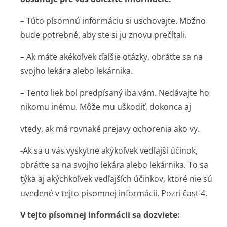
– Túto písomnú informáciu si uschovajte. Možno
bude potrebné, aby ste si ju znovu prečítali.
– Ak máte akékoľvek ďalšie otázky, obráťte sa na
svojho lekára alebo lekárnika.
– Tento liek bol predpísaný iba vám. Nedávajte ho
nikomu inému. Môže mu uškodiť, dokonca aj
vtedy, ak má rovnaké prejavy ochorenia ako vy.
-
Ak sa u vás vyskytne akýkoľvek vedľajší účinok,
obráťte sa na svojho lekára alebo lekárnika. To sa
týka aj akýchkoľvek vedľajších účinkov, ktoré nie sú
uvedené v tejto písomnej informácii. Pozri časť 4.
V tejto písomnej informácii sa dozviete: