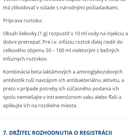
má zlikvidovať v súlade s národnými požiadavkami.
Príprava roztoku
:
Obsah liekovky (1 g) rozpustiť v 10 ml vody na injekciu a
dobre pretrepať. Pre i.v. infúziu roztok ďalej riediť do
celkového objemu 50 – 100 ml niektorým z bežných
infúznych roztokov.
Kombinácia beta-laktámových a aminoglykozidových
antibiotík ruší navzájom ich antibakteriálnu aktivitu, a
preto v prípade potreby ich súčasného podania ich
spolu nemiešajte v intravenóznom vaku alebo fľaši a
aplikujte ich na rozdielne miesta.
7. DRŽITEĽ ROZHODNUTIA O REGISTRÁCII