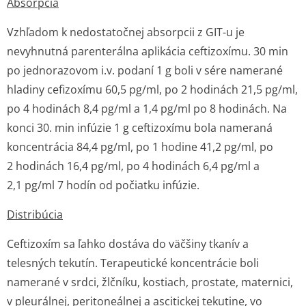
Absorpcia
Vzhľadom k nedostatočnej absorpcii z GIT-u je
nevyhnutná parenterálna aplikácia ceftizoxímu. 30 min
po jednorazovom i.v. podaní 1 g boli v sére namerané
hladiny cefizoxímu 60,5 pg/ml, po 2 hodinách 21,5 pg/ml,
po 4 hodinách 8,4 pg/ml a 1,4 pg/ml po 8 hodinách. Na
konci 30. min infúzie 1 g ceftizoxímu bola nameraná
koncentrácia 84,4 pg/ml, po 1 hodine 41,2 pg/ml, po
2 hodinách 16,4 pg/ml, po 4 hodinách 6,4 pg/ml a
2,1 pg/ml 7 hodín od počiatku infúzie.
Distribúcia
Ceftizoxím sa ľahko dostáva do väčšiny tkanív a
telesných tekutín. Terapeutické koncentrácie boli
namerané v srdci, žlčníku, kostiach, prostate, maternici,
v pleurálnej, peritoneálnej a ascitickej tekutine, vo