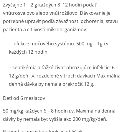
Zvyčajne 1 – 2 g každých 8–12 hodín podať
vnútrosvalovo alebo vnútrožilovo. Dávkovanie je
potrebné upraviť podľa závažnosti ochorenia, stavu
pacienta a citlivosti mikroorganizmov:
– infekcie močového systému: 500 mg – 1g i.v.
každých 12 hodín
– septikémia a ťažké život ohrozujúce infekcie: 6 –
12 g/deň i.v. rozdelené v troch dávkach Maximálna
denná dávka by nemala prekročiť 12 g.
Deti od 6 mesiacov
50 mg/kg každých 6 – 8 hodín i.v. Maximálna denná
dávky by nemala byť vyššia ako 200 mg/kg/deň.
Pacienti s poruchou funkcie obličiek