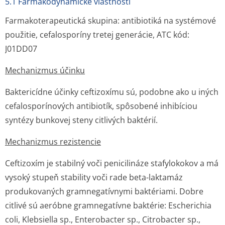
5.1 Farmakodynamické vlastnosti
Farmakoterapeutická skupina: antibiotiká na systémové
použitie, cefalosporíny tretej generácie, ATC kód:
J01DD07
Mechanizmus účinku
Baktericídne účinky ceftizoxímu sú, podobne ako u iných
cefalosporínových antibiotík, spôsobené inhibíciou
syntézy bunkovej steny citlivých baktérií.
Mechanizmus rezistencie
Ceftizoxím je stabilný voči penicilináze stafylokokov a má
vysoký stupeň stability voči rade beta-laktamáz
produkovaných gramnegatívnymi baktériami. Dobre
citlivé sú aeróbne gramnegatívne baktérie:
Escherichia
coli
,
Klebsiella sp.
,
Enterobacter sp.
,
Citrobacter sp.
,