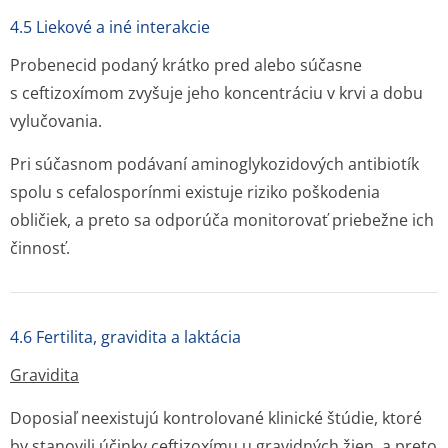
4.5 Liekové a iné interakcie
Probenecid podaný krátko pred alebo súčasne
s ceftizoxímom zvyšuje jeho koncentráciu v krvi a dobu
vylučovania.
Pri súčasnom podávaní aminoglykozidových antibiotík
spolu s cefalosporínmi existuje riziko poškodenia
obličiek, a preto sa odporúča monitorovať priebežne ich
činnosť.
4.6 Fertilita, gravidita a laktácia
Gravidita
Doposiaľ neexistujú kontrolované klinické štúdie, ktoré
by stanovili účinky ceftizoxímu u gravidných žien, a preto