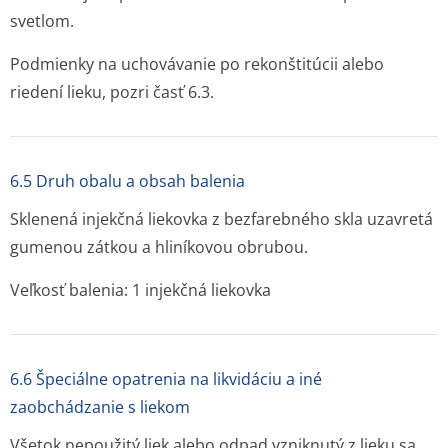
svetlom.
Podmienky na uchovávanie po rekonštitúcii alebo
riedení lieku, pozri časť 6.3.
6.5 Druh obalu a obsah balenia
Sklenená injekčná liekovka z bezfarebného skla uzavretá
gumenou zátkou a hliníkovou obrubou.
Veľkosť balenia: 1 injekčná liekovka
6.6 Špeciálne opatrenia na likvidáciu a iné
zaobchádzanie s liekom
Všetok nepoužitý liek alebo odpad vzniknutý z lieku sa