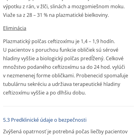
výpotku z rán, v žlči, slinách a mozgomiešnom moku.
Viaže sa z 28 – 31 % na plazmatické bielkoviny.
Eliminácia
Plazmatický polčas ceftizoxímu je 1,4 – 1,9 hodín.
U pacientov s poruchou funkcie obličiek sú sérové
hladiny vyššie a biologický polčas predĺžený. Celkové
množstvo podaného ceftizoxímu sa do 24 hod. vylúči
v nezmenenej forme obličkami. Probenecid spomaľuje
tubulárnu sekréciu a udržiava terapeutické hladiny
ceftizoxímu vyššie a po dlhšiu dobu.
5.3 Predklinické údaje o bezpečnosti
Zvýšená opatrnosť je potrebná počas liečby pacientov