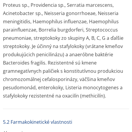
Proteus sp.
,
Providencia sp.
,
Serratia marcescens
,
Acinetobacter sp.
,
Neisseria gonorrhoeae
,
Neisseria
meningitidis
,
Haemophilus influenzae
,
Haemophilus
parainfluenzae
,
Borrelia burgdorferi
,
Streptococcus
pneumoniae
, streptokoky zo skupiny A, B, C, G a ďalšie
streptokoky. Je účinný na stafylokoky (vrátane kmeňov
produkujúcich penicilinázu) a anaeróbne baktérie
Bacteroides fragilis.
Rezistentné sú kmene
gramnegatívnych paličiek s konstitutívnou produkciou
chromozomálnej cefalosporinázy, väčšina kmeňov
pesudomonád, enterokoky,
Listeria monocytogenes
a
stafylokoky rezistentné na oxacilín (methicilín).
5.2 Farmakokinetické vlastnosti