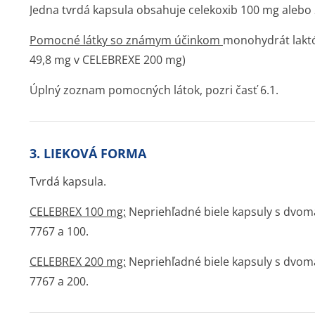
Jedna tvrdá kapsula obsahuje celekoxib 100 mg alebo
Pomocné látky so známym účinkom
monohydrát laktó
49,8 mg v CELEBREXE 200 mg)
Úplný zoznam pomocných látok, pozri časť 6.1.
3. LIEKOVÁ FORMA
Tvrdá kapsula.
CELEBREX 100 mg:
Nepriehľadné biele kapsuly s dv
7767 a 100.
CELEBREX 200 mg:
Nepriehľadné biele kapsuly s dvo
7767 a 200.