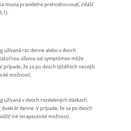
sa musia pravidelne prehodnocovať, zvlášť
5.1).
g užívaná raz denne alebo v dvoch
ostatočnou úľavou od symptómov môže
V prípade, že sa po dvoch týždňoch nezvýši
tické možnosti.
g užívaná v dvoch rozdelených dávkach.
 dvakrát denne. V prípade, že sa po dvoch
vážiť iné terapeutické možnosti.