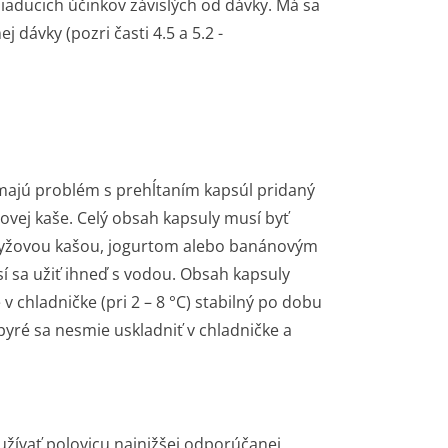
aducich účinkov závislých od dávky. Má sa
j dávky (pozri časti 4.5 a 5.2
-
 majú problém s prehĺtaním kapsúl pridaný
ovej kaše. Celý obsah kapsuly musí byť
, ryžovou kašou, jogurtom alebo banánovým
sí sa užiť ihneď s vodou. Obsah kapsuly
v chladničke (pri 2 – 8 °C) stabilný po dobu
yré sa nesmie uskladniť v chladničke a
 užívať polovicu najnižšej odporúčanej