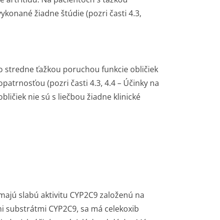
ykonané žiadne štúdie (pozri časti 4.3,
o stredne ťažkou poruchou funkcie obličiek
patrnosťou (pozri časti 4.3, 4.4 – Účinky na
bličiek nie sú s liečbou žiadne klinické
 majú slabú aktivitu CYP2C9 založenú na
i substrátmi CYP2C9, sa má celekoxib