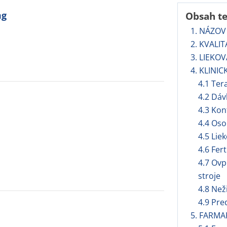
mg
Obsah t
1. NÁZOV
2. KVALI
3. LIEKO
4. KLINIC
4.1 Ter
4.2 Dá
4.3 Kon
4.4 Oso
4.5 Lie
4.6 Fert
4.7 Ovp
stroje
4.8 Než
4.9 Pre
5. FARMA