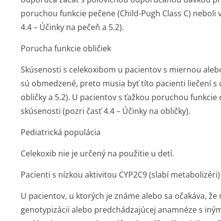
poruchou funkcie pečene (Child-Pugh Class C) neboli v
4.4 – Účinky na pečeň a 5.2).
Porucha funkcie obličiek
Skúsenosti s celekoxibom u pacientov s miernou aleb
sú obmedzené, preto musia byť títo pacienti liečení s o
obličky a 5.2). U pacientov s ťažkou poruchou funkcie o
skúsenosti (pozri časť 4.4 – Účinky na obličky).
Pediatrická populácia
Celekoxib nie je určený na použitie u detí.
Pacienti s nízkou aktivitou CYP2C9 (slabí metabolizéri)
U pacientov, u ktorých je známe alebo sa očakáva, že
genotypizácii alebo predchádzajúcej anamnéze s iným