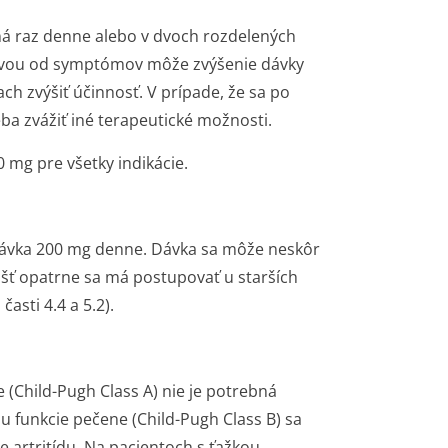
á raz denne alebo v dvoch rozdelených
ľavou od symptómov môže zvýšenie dávky
h zvýšiť účinnosť. V prípade, že sa po
eba zvážiť iné terapeutické možnosti.
mg pre všetky indikácie.
dávka 200 mg denne. Dávka sa môže neskôr
ášť opatrne sa má postupovať u starších
sti 4.4 a 5.2).
(Child-Pugh Class A) nie je potrebná
 funkcie pečene (Child-Pugh Class B) sa
artritídu. Na pacientoch s ťažkou