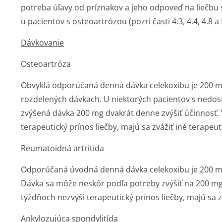
potreba úľavy od príznakov a jeho odpoveď na liečbu 
u pacientov s osteoartrózou (pozri časti 4.3, 4.4, 4.8 a 
Dávkovanie
Osteoartróza
Obvyklá odporúčaná denná dávka celekoxibu je 200 m
rozdelených dávkach. U niektorých pacientov s ned
zvýšená dávka 200 mg dvakrát denne zvýšiť účinnosť. 
terapeutický prínos liečby, majú sa zvážiť iné terapeu
Reumatoidná artritída
Odporúčaná úvodná denná dávka celekoxibu je 200 m
Dávka sa môže neskôr podľa potreby zvýšiť na 200 mg
týždňoch nezvýši terapeutický prínos liečby, majú sa z
Ankylozujúca spondylitída