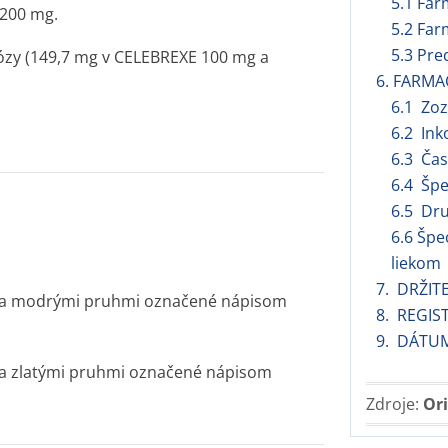
5.1 Far
 200 mg.
5.2 Far
5.3 Pre
zy (149,7 mg v CELEBREXE 100 mg a
6. FARMA
6.1 Zo
6.2 Ink
6.3 Čas
6.4 Špe
6.5 Dru
6.6 Špe
liekom
7. DRŽIT
oma modrými pruhmi označené nápisom
8. REGIS
9. DÁTUM
ma zlatými pruhmi označené nápisom
Zdroje:
Ori