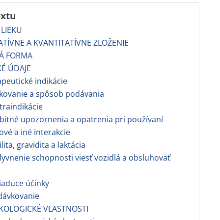
extu
 LIEKU
TATÍVNE A KVANTITATÍVNE ZLOŽENIE
VÁ FORMA
KÉ ÚDAJE
apeutické indikácie
vkovanie a spôsob podávania
traindikácie
bitné upozornenia a opatrenia pri používaní
kové a iné interakcie
ilita, gravidita a laktácia
lyvnenie schopnosti viesť vozidlá a obsluhovať
iaduce účinky
dávkovanie
KOLOGICKÉ VLASTNOSTI