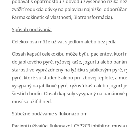
podávať s opatrnosťou z dôvodu zvýšeného rizika neži
zvážiť redukcia dávky na polovicu najnižšej odporúčane
Farmakokinetické vlastnosti, Biotransformácia).
Spôsob podávania
Celekoxibsa môže užívať s jedlom alebo bez jedla.
Obsah kapsúl celekoxibu môže byť u pacientov, ktorí
do jablkového pyré, ryžovej kaše, jogurtu alebo banán
starostlivo vyprázdnený na lyžičku s jablkovým pyré
pyré, ktoré sú studené alebo pri izbovej teplote, a mu
vysypaný na jablkové pyré, ryžovú kašu alebo jogurt je 
šiestich hodín. Obsah kapsuly vysypaný na banánové p
musí sa užiť ihneď.
Súbežné podávanie s flukonazolom
Pacienti užívajúci flukonazol, CYP2C9 inhibítor, musia