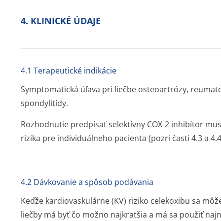
4. KLINICKÉ ÚDAJE
4.1 Terapeutické indikácie
Symptomatická úľava pri liečbe osteoartrózy, reumatoi
spondylitídy.
Rozhodnutie predpísať selektívny COX-2 inhibítor m
rizika pre individuálneho pacienta (pozri časti 4.3 a 4.4
4.2 Dávkovanie a spôsob podávania
Keďže kardiovaskulárne (KV) riziko celekoxibu sa môže
liečby má byť čo možno najkratšia a má sa použiť naj