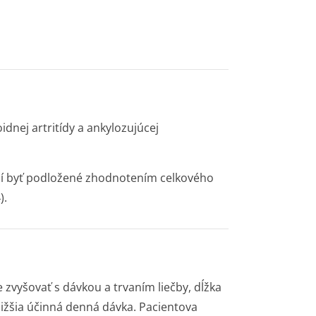
dnej artritídy a ankylozujúcej
usí byť podložené zhodnotením celkového
).
 zvyšovať s dávkou a trvaním liečby, dĺžka
nižšia účinná denná dávka. Pacientova