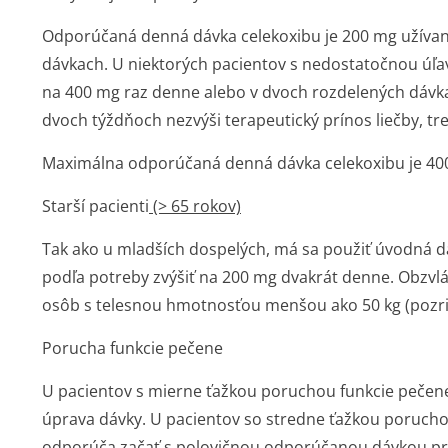
Odporúčaná denná dávka celekoxibu je 200 mg užívan
dávkach. U niektorých pacientov s nedostatočnou ú
na 400 mg raz denne alebo v dvoch rozdelených dávkac
dvoch týždňoch nezvýši terapeutický prínos liečby, tr
Maximálna odporúčaná denná dávka celekoxibu je 400 
Starší pacienti
(> 65 rokov)
Tak ako u mladších dospelých, má sa použiť úvodná 
podľa potreby zvýšiť na 200 mg dvakrát denne. Obzvl
osôb s telesnou hmotnosťou menšou ako 50 kg (pozri ča
Porucha funkcie pečene
U pacientov s mierne ťažkou poruchou funkcie pečene 
úprava dávky. U pacientov so stredne ťažkou poruchou
odporúča začať s polovičnou odporúčanou dávkou pre 