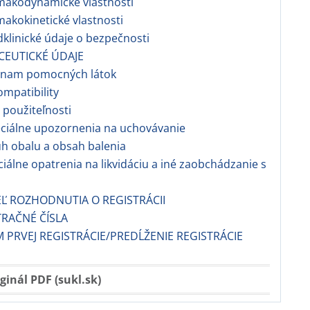
makodynamické vlastnosti
makokinetické vlastnosti
dklinické údaje o bezpečnosti
CEUTICKÉ ÚDAJE
znam pomocných látok
ompatibility
 použiteľnosti
ciálne upozornenia na uchovávanie
h obalu a obsah balenia
ciálne opatrenia na likvidáciu a iné zaobchádzanie s
EĽ ROZHODNUTIA O REGISTRÁCII
TRAČNÉ ČÍSLA
 PRVEJ REGISTRÁCIE/PREDĹŽENIE REGISTRÁCIE
ginál PDF (sukl.sk)