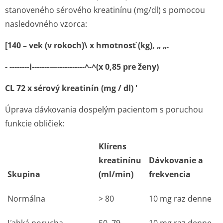
stanoveného sérového kreatinínu (mg/dl) s pomocou
nasledovného vzorca:
[140 –
vek (v rokoch)\ x hmotnosť (kg), „ „.
- --------i-------—-----------^-^(x 0,85 pre ženy)
CL 72 x
sérový kreatinín (mg / dl) '
Úprava dávkovania dospelým pacientom s poruchou
funkcie obličiek:
Klírens
kreatinínu
Dávkovanie a
Skupina
(ml/min)
frekvencia
Normálna
> 80
10 mg raz denne