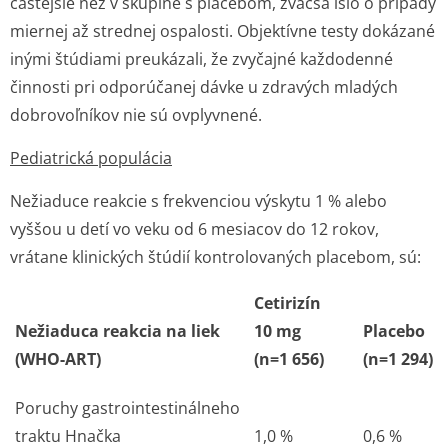
častejšie než v skupine s placebom, zväčša išlo o prípady
miernej až strednej ospalosti. Objektívne testy dokázané
inými štúdiami preukázali, že zvyčajné každodenné
činnosti pri odporúčanej dávke u zdravých mladých
dobrovoľníkov nie sú ovplyvnené.
Pediatrická populácia
Nežiaduce reakcie s frekvenciou výskytu 1 % alebo
vyššou u detí vo veku od 6 mesiacov do 12 rokov,
vrátane klinických štúdií kontrolovaných placebom, sú:
Cetirizín
Nežiaduca reakcia na liek
10 mg
Placebo
(WHO-ART)
(n=1 656)
(n=1 294)
Poruchy gastrointesti­nálneho
traktu
Hnačka
1,0 %
0,6 %