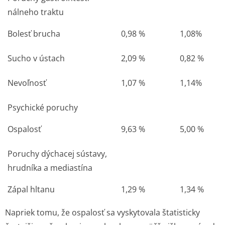
nálneho traktu
Bolesť brucha
0,98 %
1,08%
Sucho v ústach
2,09 %
0,82 %
Nevoľnosť
1,07 %
1,14%
Psychické poruchy
Ospalosť
9,63 %
5,00 %
Poruchy dýchacej sústavy,
hrudníka a mediastína
Zápal hltanu
1,29 %
1,34 %
Napriek tomu, že ospalosť sa vyskytovala štatisticky