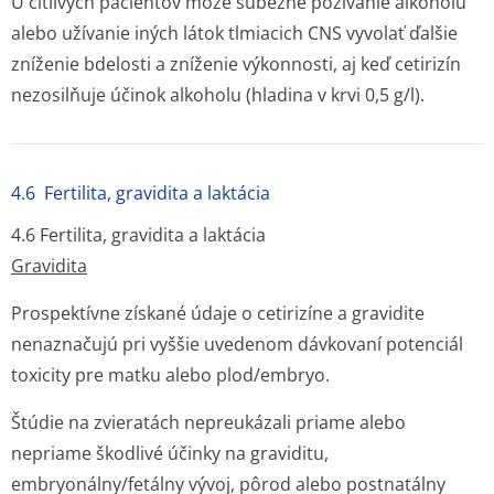
U citlivých pacientov môže súbežné požívanie alkoholu
alebo užívanie iných látok tlmiacich CNS vyvolať ďalšie
zníženie bdelosti a zníženie výkonnosti, aj keď cetirizín
nezosilňuje účinok alkoholu (hladina v krvi 0,5 g/l).
4.6 Fertilita, gravidita a laktácia
4.6 Fertilita, gravidita a laktácia
Gravidita
Prospektívne získané údaje o cetirizíne a gravidite
nenaznačujú pri vyššie uvedenom dávkovaní potenciál
toxicity pre matku alebo plod/embryo.
Štúdie na zvieratách nepreukázali priame alebo
nepriame škodlivé účinky na graviditu,
embryonálny/fetálny vývoj, pôrod alebo postnatálny