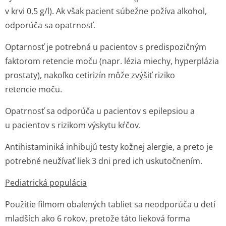
v krvi 0,5 g/l). Ak však pacient súbežne požíva alkohol,
odporúča sa opatrnosť.
Optarnosť je potrebná u pacientov s predispozičným
faktorom retencie moču (napr. lézia miechy, hyperplázia
prostaty), nakoľko cetirizín môže zvýšiť riziko
retencie moču.
Opatrnosť sa odporúča u pacientov s epilepsiou a
u pacientov s rizikom výskytu kŕčov.
Antihistaminiká inhibujú testy kožnej alergie, a preto je
potrebné neužívať liek 3 dni pred ich uskutočnením.
Pediatrická populácia
Použitie filmom obalených tabliet sa neodporúča u detí
mladších ako 6 rokov, pretože táto lieková forma