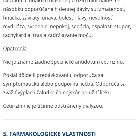
Nežiaduce udalosti hlásené po užití minimálne 5 –
násobku odporúčanejh dennej dávky sú: zmätenosť,
hnačka, závraty, únava, bolesť hlavy, nevoľnosť,
mydriáza, svrbenie, nepokoj, sedácia, ospalosť, stupor,
tachykardia, tras a zadržiavanie moču.
Opatrenia
Nie je známe žiadne špecifické antidotum cetirizínu.
Pokiaľ dôjde k predávkovaniu, odporúča sa
symptomatická alebo podporná liečba. Odporúča sa
zvážiť výplach žalúdka čo najskôr po užití lieku.
Cetirizín nie je účinne odstránený dialýzou.
5. FARMAKOLOGICKÉ VLASTNOSTI