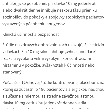
antialergické pôsobenie: pri dávke 10 mg jedenkrát
alebo dvakrát denne inhibuje neskorú fázu prieniku
eozinofilov do pokožky a spojovky atopických pacientov
vystavených pôsobeniu antigénov.
Klinická účinnosť a bezpečnosť
Štúdie na zdravých dobrovoľníkoch ukazujú, že cetirizín
v dávkach 5 a 10 mg silne inhibuje „wheal and flare“
reakciu vyvolanú veľmi vysokými koncentráciami
histamínu v pokožke, avšak vzťah k účinnosti nebol
stanovený.
Počas šesťtýždňovej štúdie kontrolovanej placebom, na
ktorej sa zúčastnilo 186 pacientov s alergickou nádchou
a súčasne s miernou až stredne závažnou astmou,
dávka 10 mg cetirizínu jedenkrát denne viedla