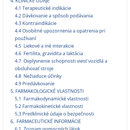
4. KLINICKÉ ÚDAJE
4.1 Terapeutické indikácie
4.2 Dávkovanie a spôsob podávania
4.3 Kontraindikácie
4.4 Osobitné upozornenia a opatrenia pri
používaní
4.5 Liekové a iné interakcie
4.6 Fertilita, gravidita a laktácia
4.7 Ovplyvnenie schopnosti viesť vozidlá a
obsluhovať stroje
4.8 Nežiaduce účinky
4.9 Predávkovanie
5. FARMAKOLOGICKÉ VLASTNOSTI
5.1 Farmakodynamické vlastnosti
5.2 Farmakokinetické vlastnosti
5.3 Predklinické údaje o bezpečnosti
6. FARMACEUTICKÉ INFORMÁCIE
6.1 Zoznam pomocných látok