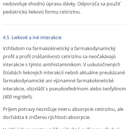
nedovoľuje vhodnú úpravu dávky. Odporúča sa použiť
pediatrickú liekovú formu cetirizínu.
4.5 Liekové a iné interakcie
Vzhľadom na farmakokinetický a farmakodynamický
profil a profil znášanlivosti cetirizínu sa neočakávajú
interakcie s týmto antihistaminikom. V uskutočnených
štúdiách liekových interakcií neboli aktuálne preukázané
farmakodynamické ani významné farmakokinetické
interakcie, obzvlášť s pseudoefedrínom alebo teofylínom
(400 mg/deň).
Príjem potravy neznižuje mieru absorpcie cetirizínu, ale
dochádza k zníženiu rýchlosti absorpcie.