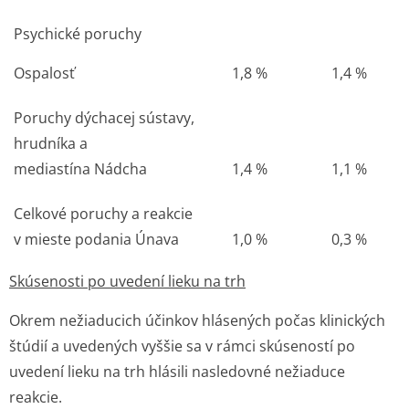
Psychické poruchy
Ospalosť
1,8 %
1,4 %
Poruchy dýchacej sústavy,
hrudníka a
mediastína
Nádcha
1,4 %
1,1 %
Celkové poruchy a reakcie
v mieste podania
Únava
1,0 %
0,3 %
Skúsenosti po uvedení lieku na trh
Okrem nežiaducich účinkov hlásených počas klinických
štúdií a uvedených vyššie sa v rámci skúseností po
uvedení lieku na trh hlásili nasledovné nežiaduce
reakcie.