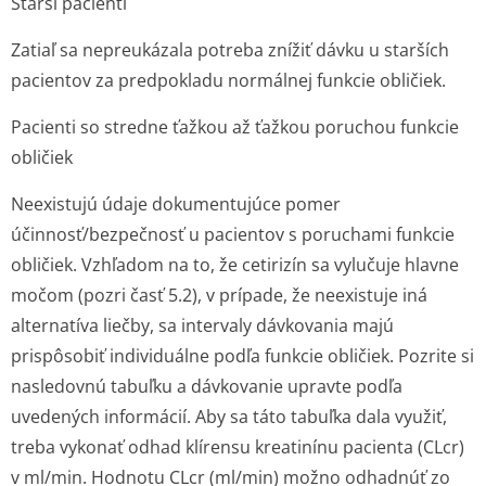
Starší pacienti
Zatiaľ sa nepreukázala potreba znížiť dávku u starších
pacientov za predpokladu normálnej funkcie obličiek.
Pacienti so stredne ťažkou až ťažkou poruchou funkcie
obličiek
Neexistujú údaje dokumentujúce pomer
účinnosť/bezpečnosť u pacientov s poruchami funkcie
obličiek. Vzhľadom na to, že cetirizín sa vylučuje hlavne
močom (pozri časť 5.2), v prípade, že neexistuje iná
alternatíva liečby, sa intervaly dávkovania majú
prispôsobiť individuálne podľa funkcie obličiek. Pozrite si
nasledovnú tabuľku a dávkovanie upravte podľa
uvedených informácií. Aby sa táto tabuľka dala využiť,
treba vykonať odhad klírensu kreatinínu pacienta (CLcr)
v ml/min. Hodnotu CLcr (ml/min) možno odhadnúť zo