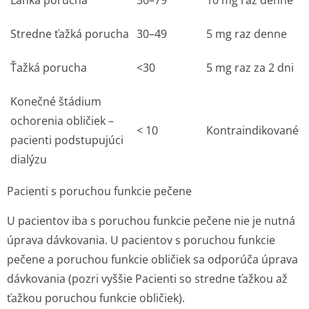
Ľahká porucha
50–79
10 mg raz denne
Stredne ťažká porucha
30–49
5 mg raz denne
Ťažká porucha
<30
5 mg raz za 2 dni
Konečné štádium
ochorenia obličiek –
< 10
Kontraindikované
pacienti podstupujúci
dialýzu
Pacienti s poruchou funkcie pečene
U pacientov iba s poruchou funkcie pečene nie je nutná
úprava dávkovania. U pacientov s poruchou funkcie
pečene a poruchou funkcie obličiek sa odporúča úprava
dávkovania (pozri vyššie Pacienti so stredne ťažkou až
ťažkou poruchou funkcie obličiek).