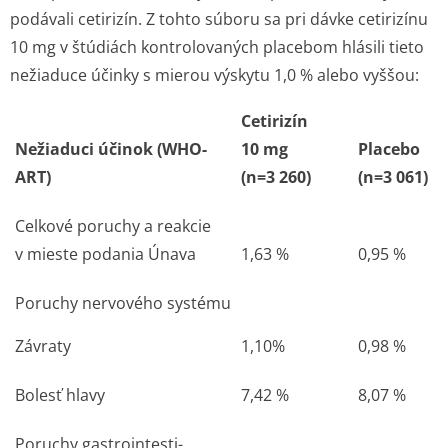
podávali cetirizín. Z tohto súboru sa pri dávke cetirizínu
10 mg v štúdiách kontrolovaných placebom hlásili tieto
nežiaduce účinky s mierou výskytu 1,0 % alebo vyššou:
Cetirizín
Nežiaduci účinok (WHO-
10 mg
Placebo
ART)
(n=3 260)
(n=3 061)
Celkové poruchy a reakcie
v mieste podania
Únava
1,63 %
0,95 %
Poruchy nervového systému
Závraty
1,10%
0,98 %
Bolesť hlavy
7,42 %
8,07 %
Poruchy gastrointesti­