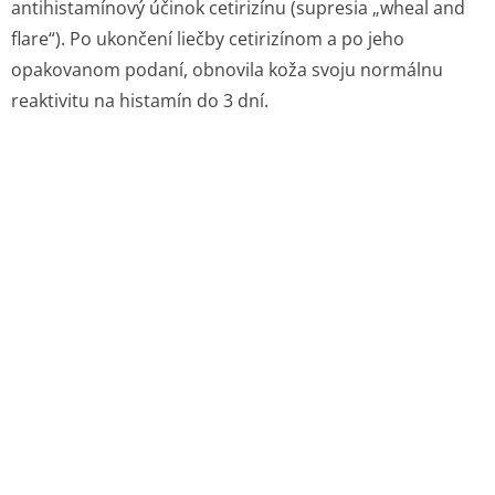
antihistamínový účinok cetirizínu (supresia „wheal and
flare“). Po ukončení liečby cetirizínom a po jeho
opakovanom podaní, obnovila koža svoju normálnu
reaktivitu na histamín do 3 dní.
5.2 Farmakokinetické vlastnosti
Absorpcia
Maximálna plazmatická koncentrácia v rovnovážnom
stave je približne 300 ng/ml a dosiahne sa za 1,0 ± 0,5 h.
Rozloženie farmakokinetických parametrov, ako je
maximálna plazmatická koncentrácia (Cmax) a plocha
pod krivkou (AUC) unimodálne.
Príjmom potravy sa neznižuje miera absorpcie
cetirizínu, ale dochádza k zníženiu rýchlosti absorpcie.