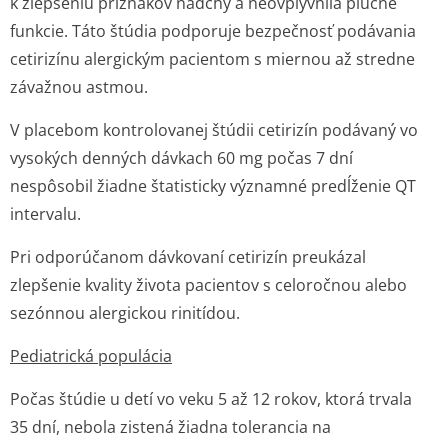
k zlepšeniu príznakov nádchy a neovplyvnila pľúcne
funkcie. Táto štúdia podporuje bezpečnosť podávania
cetirizínu alergickým pacientom s miernou až stredne
závažnou astmou.
V placebom kontrolovanej štúdii cetirizín podávaný vo
vysokých denných dávkach 60 mg počas 7 dní
nespôsobil žiadne štatisticky významné predĺženie QT
intervalu.
Pri odporúčanom dávkovaní cetirizín preukázal
zlepšenie kvality života pacientov s celoročnou alebo
sezónnou alergickou rinitídou.
Pediatrická populácia
Počas štúdie u detí vo veku 5 až 12 rokov, ktorá trvala
35 dní, nebola zistená žiadna tolerancia na