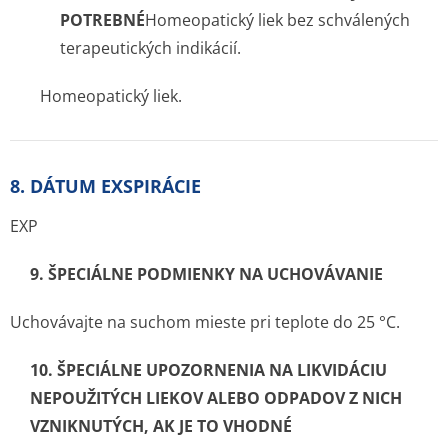
POTREBNÉ
Homeo­patický liek bez schválených
terapeutických indikácií.
Homeopatický liek.
8. DÁTUM EXSPIRÁCIE
EXP
9. ŠPECIÁLNE PODMIENKY NA UCHOVÁVANIE
Uchovávajte na suchom mieste pri teplote do 25 °C.
10. ŠPECIÁLNE UPOZORNENIA NA LIKVIDÁCIU
NEPOUŽITÝCH LIEKOV ALEBO ODPADOV Z NICH
VZNIKNUTÝCH, AK JE TO VHODNÉ