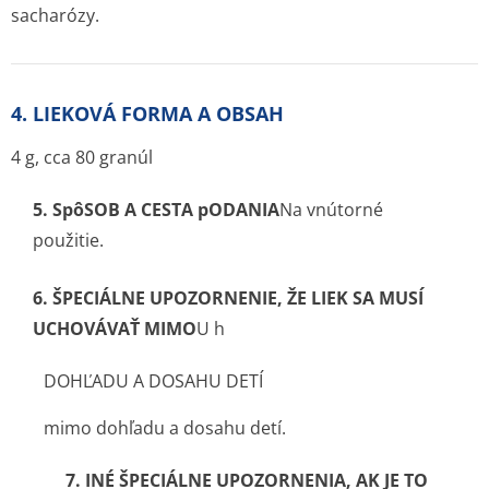
sacharózy.
4. LIEKOVÁ FORMA A OBSAH
4 g, cca 80 granúl
5.
SpôSOB A CESTA pODANIA
Na vnútorné
použitie.
6.
ŠPECIÁLNE UPOZORNENIE, ŽE LIEK SA MUSÍ
UCHOVÁVAŤ MIMO
U h
DOHĽADU A DOSAHU DETÍ
mimo dohľadu a dosahu detí.
7. INÉ ŠPECIÁLNE UPOZORNENIA, AK JE TO