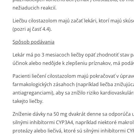
nežiaducich reakcií.
Liečbu cilostazolom majú začať lekári, ktorí majú skús
(pozri aj časť 4.4).
Spôsob podávania
Lekár má po 3 mesiacoch liečby opäť zhodnotiť stav 
účinok alebo nedôjde k zlepšeniu príznakov, má podáv
Pacienti liečení cilostazolom majú pokračovať v úprave 
farmakologických zásahoch (napríklad liečba znižujúc
antiagreganciami), aby sa znížilo riziko kardiovaskulá
takejto liečby.
Zníženie dávky na 50 mg dvakrát denne sa odporúča u p
silnými inhibítormi CYP3A4, napríklad niektoré makroli
proteázy alebo liečivá, ktoré sú silnými inhibítormi C