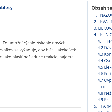
ablety
Obsah t
1. NÁZOV
2. KVALI
3. LIEKO
4. KLINI
4.1 Ter
. To umožní rýchle získanie nových
4.2 Dá
vníkov sa vyžaduje, aby hlásili akékoľvek
4.3 Kon
, ako hlásiť nežiaduce reakcie, nájdete
4.4 Oso
4.5 Lie
4.6 Fert
4.7 Ovp
stroje
4.8 Než
4.9 Pre
5. FARM