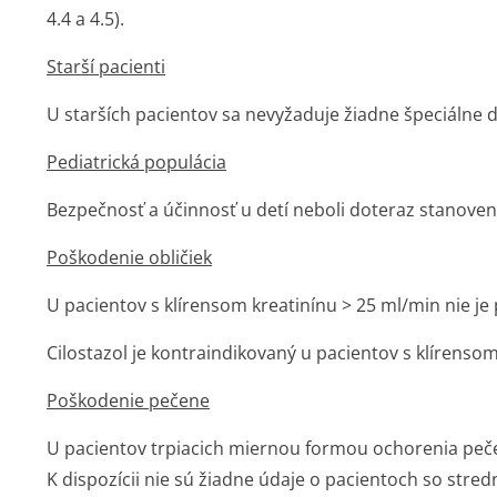
4.4 a 4.5).
Starší pacienti
U starších pacientov sa nevyžaduje žiadne špeciálne 
Pediatrická populácia
Bezpečnosť a účinnosť u detí neboli doteraz stanoven
Poškodenie obličiek
U pacientov s klírensom kreatinínu > 25 ml/min nie j
Cilostazol je kontraindikovaný u pacientov s klírensom
Poškodenie pečene
U pacientov trpiacich miernou formou ochorenia peče
K dispozícii nie sú žiadne údaje o pacientoch so st