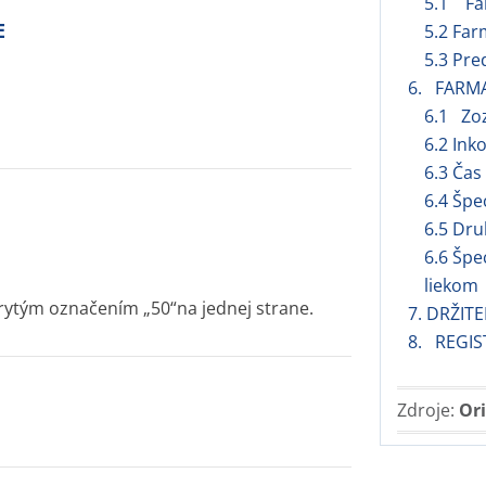
5.1 Fa
E
5.2 Far
5.3 Pre
6. FARM
6.1 Zo
6.2 Ink
6.3 Čas
6.4 Špe
6.5 Dru
6.6 Špe
liekom
yrytým označením „50“na jednej strane.
7. DRŽIT
8. REGIS
Zdroje:
Ori