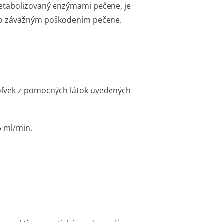
metabolizovaný enzýmami pečene, je
ebo závažným poškodením pečene.
koľvek z pomocných látok uvedených
5 ml/min.