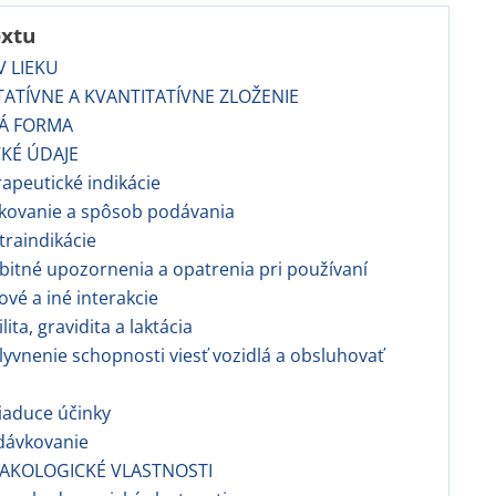
extu
 LIEKU
TATÍVNE A KVANTITATÍVNE ZLOŽENIE
VÁ FORMA
CKÉ ÚDAJE
apeutické indikácie
vkovanie a spôsob podávania
traindikácie
bitné upozornenia a opatrenia pri používaní
kové a iné interakcie
ilita, gravidita a laktácia
lyvnenie schopnosti viesť vozidlá a obsluhovať
iaduce účinky
dávkovanie
AKOLOGICKÉ VLASTNOSTI