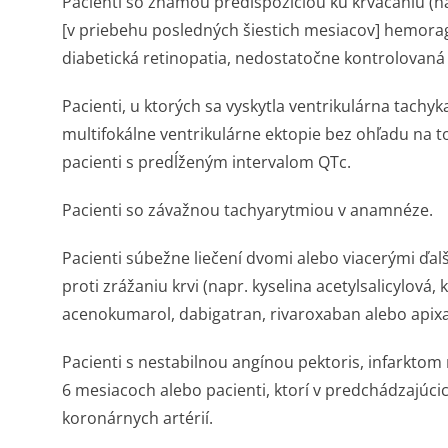
Pacienti so známou predispozíciou ku krvácaniu (n
[v priebehu posledných šiestich mesiacov] hemorag
diabetická retinopatia, nedostatočne kontrolovaná 
Pacienti, u ktorých sa vyskytla ventrikulárna tachyka
multifokálne ventrikulárne ektopie bez ohľadu na to,
pacienti s predĺženým intervalom QTc.
Pacienti so závažnou tachyarytmiou v anamnéze.
Pacienti súbežne liečení dvomi alebo viacerými ďal
proti zrážaniu krvi (napr. kyselina acetylsalicylová, 
acenokumarol, dabigatran, rivaroxaban alebo apix
Pacienti s nestabilnou angínou pektoris, infarkto
6 mesiacoch alebo pacienti, ktorí v predchádzajúci
koronárnych artérií.