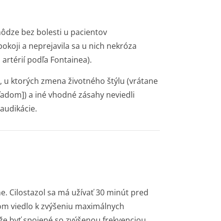
hôdze bez bolesti u pacientov
pokoji a neprejavila sa u nich nekróza
 artérií podľa Fontainea).
ov, u ktorých zmena životného štýlu (vrátane
adom]) a iné vhodné zásahy neviedli
audikácie.
. Cilostazol sa má užívať 30 minút pred
lom viedlo k zvýšeniu maximálnych
ôže byť spojené so zvýšenou frekvenciou