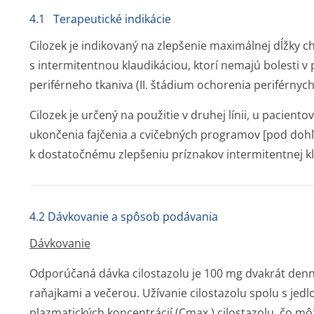
4.1 Terapeutické indikácie
Cilozek je indikovaný na zlepšenie maximálnej dĺžky c
s intermitentnou klaudikáciou, ktorí nemajú bolesti v 
periférneho tkaniva (II. štádium ochorenia periférnych
Cilozek je určený na použitie v druhej línii, u pacient
ukončenia fajčenia a cvičebných programov [pod dohľ
k dostatočnému zlepšeniu príznakov intermitentnej kl
4.2 Dávkovanie a spôsob podávania
Dávkovanie
Odporúčaná dávka cilostazolu je 100 mg dvakrát denne
raňajkami a večerou. Užívanie cilostazolu spolu s jed
plazmatických koncentrácií (Cmax ) cilostazolu, čo m