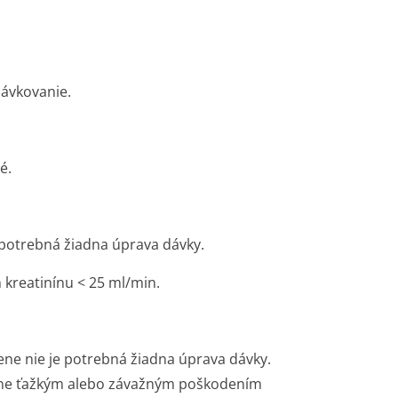
dávkovanie.
é.
e potrebná žiadna úprava dávky.
 kreatinínu < 25 ml/min.
ne nie je potrebná žiadna úprava dávky.
redne ťažkým alebo závažným poškodením