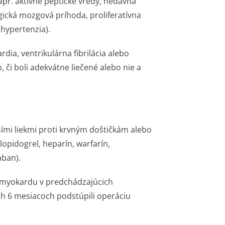
apr. aktívne peptické vredy, nedávna
ická mozgová príhoda, proliferatívna
hypertenzia).
rdia, ventrikulárna fibrilácia alebo
 či boli adekvátne liečené alebo nie a
šími liekmi proti krvným doštičkám alebo
klopidogrel, heparín, warfarín,
aban).
m myokardu v predchádzajúcich
ch 6 mesiacoch podstúpili operáciu