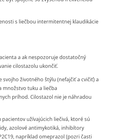
enosti s liečbou intermitentnej klaudikácie
pacienta a ak nespozoruje dostatočný
anie cilostazolu ukončiť.
svojho životného štýlu (nefajčiť a cvičiť) a
a množstvo tuku a liečba
rnych príhod. Cilostazol nie je náhradou
acientov užívajúcich liečivá, ktoré sú
dy, azolové antimykotiká, inhibítory
YP2C19, napríklad omeprazol (pozri časti