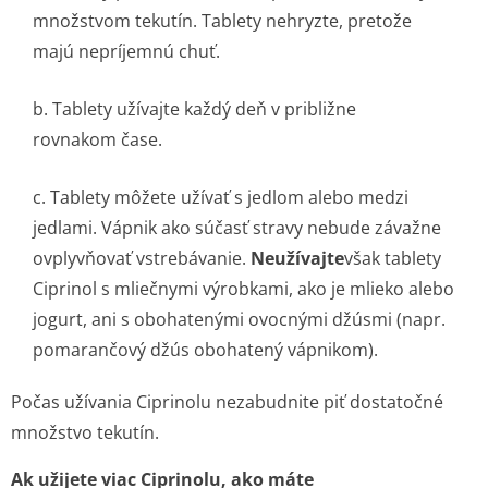
množstvom tekutín. Tablety nehryzte, pretože
majú nepríjemnú chuť.
b. Tablety užívajte každý deň v približne
rovnakom čase.
c. Tablety môžete užívať s jedlom alebo medzi
jedlami. Vápnik ako súčasť stravy nebude závažne
ovplyvňovať vstrebávanie.
Neužívajte
však tablety
Ciprinol s mliečnymi výrobkami, ako je mlieko alebo
jogurt, ani s obohatenými ovocnými džúsmi (napr.
pomarančový džús obohatený vápnikom).
Počas užívania Ciprinolu nezabudnite piť dostatočné
množstvo tekutín.
Ak užijete viac Ciprinolu, ako máte