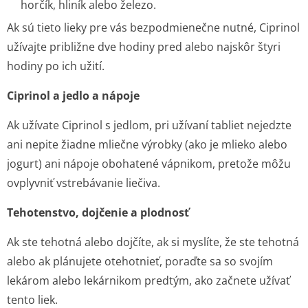
horčík, hliník alebo železo.
Ak sú tieto lieky pre vás bezpodmienečne nutné, Ciprinol
užívajte približne dve hodiny pred alebo najskôr štyri
hodiny po ich užití.
Ciprinol a jedlo a nápoje
Ak užívate Ciprinol s jedlom, pri užívaní tabliet nejedzte
ani nepite žiadne mliečne výrobky (ako je mlieko alebo
jogurt) ani nápoje obohatené vápnikom, pretože môžu
ovplyvniť vstrebávanie liečiva.
Tehotenstvo, dojčenie a plodnosť
Ak ste tehotná alebo dojčíte, ak si myslíte, že ste tehotná
alebo ak plánujete otehotnieť, poraďte sa so svojím
lekárom alebo lekárnikom predtým, ako začnete užívať
tento liek.