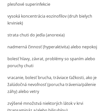
plesňové superinfekcie
vysoká koncentrácia eozinofilov (druh bielych
krviniek)
strata chuti do jedla (anorexia)
nadmerná činnosť (hyperaktivita) alebo nepokoj
bolesť hlavy, závrat, problémy so spaním alebo
poruchy chuti
vracanie, bolesť brucha, tráviace ťažkosti, ako je
žalúdočná nevoľnosť (porucha trávenia/pálenie
záhy) alebo vetry
zvýšené množstvá niektorých látok v krvi
(transamináz a/alebo bilirubínu)