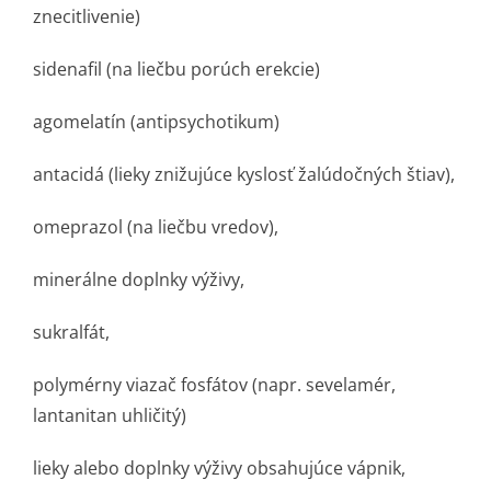
znecitlivenie)
sidenafil (na liečbu porúch erekcie)
agomelatín (antipsychotikum)
antacidá (lieky znižujúce kyslosť žalúdočných štiav),
omeprazol (na liečbu vredov),
minerálne doplnky výživy,
sukralfát,
polymérny viazač fosfátov (napr. sevelamér,
lantanitan uhličitý)
lieky alebo doplnky výživy obsahujúce vápnik,