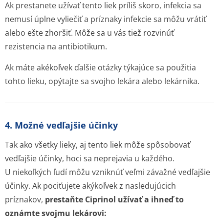
Ak prestanete užívať tento liek príliš skoro, infekcia sa
nemusí úplne vyliečiť a príznaky infekcie sa môžu vrátiť
alebo ešte zhoršiť. Môže sa u vás tiež rozvinúť
rezistencia na antibiotikum.
Ak máte akékoľvek ďalšie otázky týkajúce sa použitia
tohto lieku, opýtajte sa svojho lekára alebo lekárnika.
4. Možné vedľajšie účinky
Tak ako všetky lieky, aj tento liek môže spôsobovať
vedľajšie účinky, hoci sa neprejavia u každého.
U niekoľkých ľudí môžu vzniknúť veľmi závažné vedľajšie
účinky. Ak pociťujete akýkoľvek z nasledujúcich
príznakov,
prestaňte Ciprinol užívať a ihneď to
oznámte svojmu lekárovi: