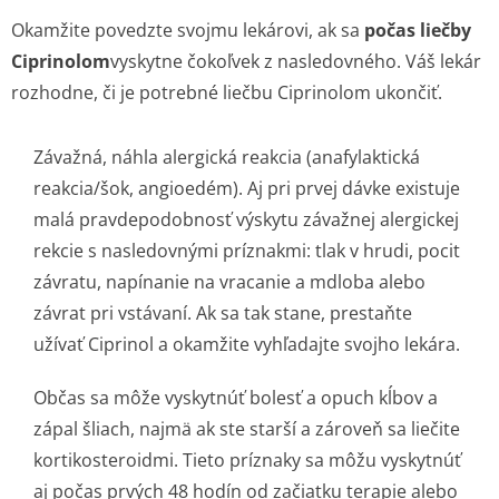
Okamžite povedzte svojmu lekárovi, ak sa
počas liečby
Ciprinolom
vyskytne čokoľvek z nasledovného. Váš lekár
rozhodne, či je potrebné liečbu Ciprinolom ukončiť.
Závažná, náhla alergická reakcia (anafylaktická
reakcia/šok, angioedém). Aj pri prvej dávke existuje
malá pravdepodobnosť výskytu závažnej alergickej
rekcie s nasledovnými príznakmi: tlak v hrudi, pocit
závratu, napínanie na vracanie a mdloba alebo
závrat pri vstávaní. Ak sa tak stane, prestaňte
užívať Ciprinol a okamžite vyhľadajte svojho lekára.
Občas sa môže vyskytnúť bolesť a opuch kĺbov a
zápal šliach, najmä ak ste starší a zároveň sa liečite
kortikosteroidmi. Tieto príznaky sa môžu vyskytnúť
aj počas prvých 48 hodín od začiatku terapie alebo