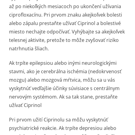
až po niekoľkých mesiacoch po ukončení užívania
ciprofloxacínu. Pri prvom znaku akejkoľvek bolesti
alebo zápalu prestaňte užívať Ciprinol a bolestivé
miesto nechajte odpočívať. Vyhýbajte sa akejkoľvek
telesnej aktivite, pretože to môže zvyšovať riziko
natrhnutia šliach.
Ak trpíte epilepsiou alebo inými neurologickými
stavmi, ako je cerebrálna ischémia (nedokrvenosť
mozgu) alebo mozgová mŕtvica, môžu sa u vás
vyskytnúť vedľajšie účinky súvisiace s centrálnym
nervovým systémom. Ak sa tak stane, prestaňte
užívať Ciprinol
Pri prvom užití Ciprinolu sa môžu vyskytnúť
psychiatrické reakcie. Ak trpíte depresiou alebo