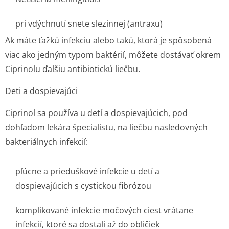
pri vdýchnutí snete slezinnej (antraxu)
Ak máte ťažkú infekciu alebo takú, ktorá je spôsobená
viac ako jedným typom baktérií, môžete dostávať okrem
Ciprinolu ďalšiu antibiotickú liečbu.
Deti a dospievajúci
Ciprinol sa používa u detí a dospievajúcich, pod
dohľadom lekára špecialistu, na liečbu nasledovných
bakteriálnych infekcií:
pľúcne a prieduškové infekcie u detí a
dospievajúcich s cystickou fibrózou
komplikované infekcie močových ciest vrátane
infekcií, ktoré sa dostali až do obličiek