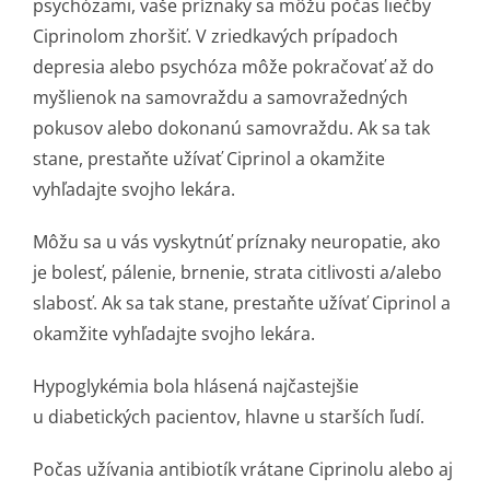
psychózami, vaše príznaky sa môžu počas liečby
Ciprinolom zhoršiť. V zriedkavých prípadoch
depresia alebo psychóza môže pokračovať až do
myšlienok na samovraždu a samovražedných
pokusov alebo dokonanú samovraždu. Ak sa tak
stane, prestaňte užívať Ciprinol a okamžite
vyhľadajte svojho lekára.
Môžu sa u vás vyskytnúť príznaky neuropatie, ako
je bolesť, pálenie, brnenie, strata citlivosti a/alebo
slabosť. Ak sa tak stane, prestaňte užívať Ciprinol a
okamžite vyhľadajte svojho lekára.
Hypoglykémia bola hlásená najčastejšie
u diabetických pacientov, hlavne u starších ľudí.
Počas užívania antibiotík vrátane Ciprinolu alebo aj