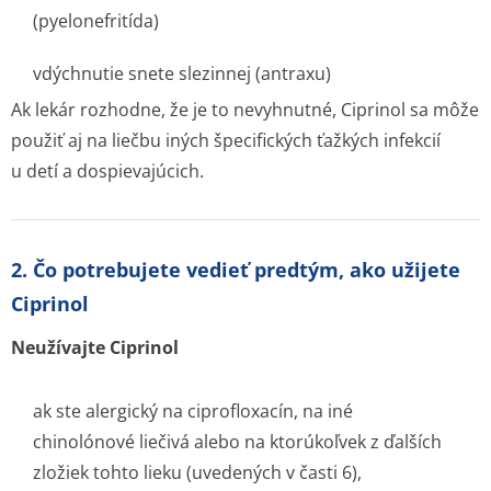
(pyelonefritída)
vdýchnutie snete slezinnej (antraxu)
Ak lekár rozhodne, že je to nevyhnutné, Ciprinol sa môže
použiť aj na liečbu iných špecifických ťažkých infekcií
u detí a dospievajúcich.
2. Čo potrebujete vedieť predtým, ako užijete
Ciprinol
Neužívajte Ciprinol
ak ste alergický na ciprofloxacín, na iné
chinolónové liečivá alebo na ktorúkoľvek z ďalších
zložiek tohto lieku (uvedených v časti 6),