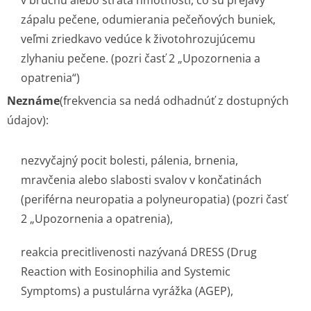
v bruchu alebo strata hmotnosti, čo sú prejavy
zápalu pečene, odumierania pečeňových buniek,
veľmi zriedkavo vedúce k životohrozujúcemu
zlyhaniu pečene. (pozri časť 2 „Upozornenia a
opatrenia“)
Neznáme
(frekven­cia sa nedá odhadnúť z dostupných
údajov):
nezvyčajný pocit bolesti, pálenia, brnenia,
mravčenia alebo slabosti svalov v končatinách
(periférna neuropatia a polyneuropatia) (pozri časť
2 „Upozornenia a opatrenia),
reakcia precitlivenosti nazývaná DRESS (Drug
Reaction with Eosinophilia and Systemic
Symptoms) a pustulárna vyrážka (AGEP),