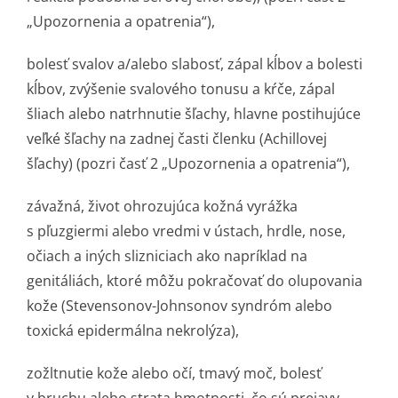
„Upozornenia a opatrenia“),
bolesť svalov a/alebo slabosť, zápal kĺbov a bolesti
kĺbov, zvýšenie svalového tonusu a kŕče, zápal
šliach alebo natrhnutie šľachy, hlavne postihujúce
veľké šľachy na zadnej časti členku (Achillovej
šľachy) (pozri časť 2 „Upozornenia a opatrenia“),
závažná, život ohrozujúca kožná vyrážka
s pľuzgiermi alebo vredmi v ústach, hrdle, nose,
očiach a iných slizniciach ako napríklad na
genitáliách, ktoré môžu pokračovať do olupovania
kože (Stevensonov-Johnsonov syndróm alebo
toxická epidermálna nekrolýza),
zožltnutie kože alebo očí, tmavý moč, bolesť