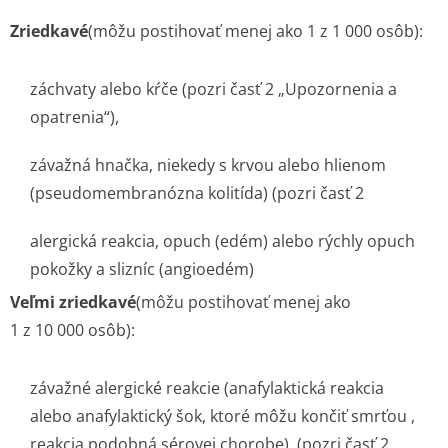
Zriedkavé
(môžu postihovať menej ako 1 z 1 000 osôb):
záchvaty alebo kŕče (pozri časť 2 „Upozornenia a
opatrenia“),
závažná hnačka, niekedy s krvou alebo hlienom
(pseudomembranózna kolitída) (pozri časť 2
alergická reakcia, opuch (edém) alebo rýchly opuch
pokožky a slizníc (angioedém)
Veľmi zriedkavé
(môžu postihovať menej ako
1 z 10 000 osôb):
závažné alergické reakcie (anafylaktická reakcia
alebo anafylaktický šok, ktoré môžu končiť smrťou ,
reakcia podobná sérovej chorobe), (pozri časť 2