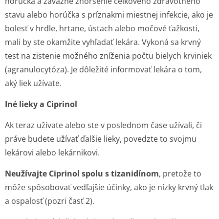
horúčka a závažné zhoršenie celkového zdravotného
stavu alebo horúčka s príznakmi miestnej infekcie, ako je
bolesť v hrdle, hrtane, ústach alebo močové ťažkosti,
mali by ste okamžite vyhľadať lekára. Vykoná sa krvný
test na zistenie možného zníženia počtu bielych krviniek
(agranulocytóza). Je dôležité informovať lekára o tom,
aký liek užívate.
Iné lieky a Ciprinol
Ak teraz užívate alebo ste v poslednom čase užívali, či
práve budete užívať ďalšie lieky, povedzte to svojmu
lekárovi alebo lekárnikovi.
Neužívajte Ciprinol spolu s tizanidínom
, pretože to
môže spôsobovať vedľajšie účinky, ako je nízky krvný tlak
a ospalosť (pozri časť 2).