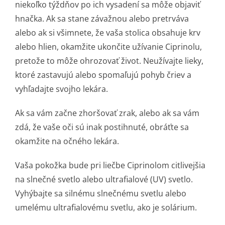
niekoľko týždňov po ich vysadení sa môže objaviť
hnačka. Ak sa stane závažnou alebo pretrváva
alebo ak si všimnete, že vaša stolica obsahuje krv
alebo hlien, okamžite ukončite užívanie Ciprinolu,
pretože to môže ohrozovať život. Neužívajte lieky,
ktoré zastavujú alebo spomaľujú pohyb čriev a
vyhľadajte svojho lekára.
Ak sa vám začne zhoršovať zrak, alebo ak sa vám
zdá, že vaše oči sú inak postihnuté, obráťte sa
okamžite na očného lekára.
Vaša pokožka bude pri liečbe Ciprinolom citlivejšia
na slnečné svetlo alebo ultrafialové (UV) svetlo.
Vyhýbajte sa silnému slnečnému svetlu alebo
umelému ultrafialovému svetlu, ako je solárium.