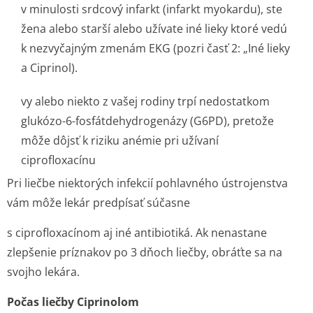
v minulosti srdcový infarkt (infarkt myokardu), ste
žena alebo starší alebo užívate iné lieky ktoré vedú
k nezvyčajným zmenám EKG (pozri časť 2: „Iné lieky
a Ciprinol).
vy alebo niekto z vašej rodiny trpí nedostatkom
glukózo-6-fosfátdehydrogenázy (G6PD), pretože
môže dôjsť k riziku anémie pri užívaní
ciprofloxacínu
Pri liečbe niektorých infekcií pohlavného ústrojenstva
vám môže lekár predpísať súčasne
s ciprofloxacínom aj iné antibiotiká. Ak nenastane
zlepšenie príznakov po 3 dňoch liečby, obráťte sa na
svojho lekára.
Počas liečby Ciprinolom