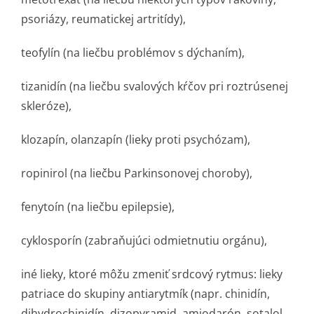
psoriázy, reumatickej artritídy),
teofylín (na liečbu problémov s dýchaním),
tizanidín (na liečbu svalových kŕčov pri roztrúsenej
skleróze),
klozapín, olanzapín (lieky proti psychózam),
ropinirol (na liečbu Parkinsonovej choroby),
fenytoín (na liečbu epilepsie),
cyklosporín (zabraňujúci odmietnutiu orgánu),
iné lieky, ktoré môžu zmeniť srdcový rytmus: lieky
patriace do skupiny antiarytmík (napr. chinidín,
dihydrochinidín, dizopyramid, amiodarón, sotalol,