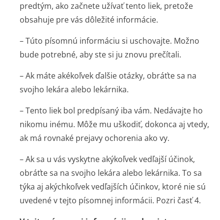
predtým, ako začnete užívať tento liek, pretože
obsahuje pre vás dôležité informácie.
– Túto písomnú informáciu si uschovajte. Možno
bude potrebné, aby ste si ju znovu prečítali.
– Ak máte akékoľvek ďalšie otázky, obráťte sa na
svojho lekára alebo lekárnika.
– Tento liek bol predpísaný iba vám. Nedávajte ho
nikomu inému. Môže mu uškodiť, dokonca aj vtedy,
ak má rovnaké prejavy ochorenia ako vy.
– Ak sa u vás vyskytne akýkoľvek vedľajší účinok,
obráťte sa na svojho lekára alebo lekárnika. To sa
týka aj akýchkoľvek vedľajších účinkov, ktoré nie sú
uvedené v tejto písomnej informácii. Pozri časť 4.