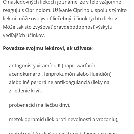
O nasledovných liekoch je známe, že v tele vzájomne
reagujú s Ciprinolom. Užívanie Ciprinolu spolu s týmito
liekmi môže ovplyvniť liečebný účinok týchto liekov.
Môže takisto zvyšovať pravdepodobnosť výskytu
vedľajších účinkov.
Povedzte svojmu lekárovi, ak užívate
:
antagonisty vitamínu K (napr. warfarín,
acenokumarol, fenprokumón alebo fluindión)
alebo iné perorálne antikoagulanciá (lieky na
zriedenie krvi),
probenecid (na liečbu dny),
metoklopramid (liek proti nevoľnosti a vracaniu),
metotrexát (na liečbu niektorých typov rakoviny,