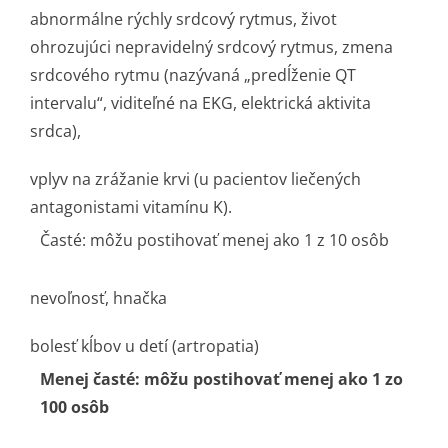
abnormálne rýchly srdcový rytmus, život
ohrozujúci nepravidelný srdcový rytmus, zmena
srdcového rytmu (nazývaná „predĺženie QT
intervalu“, viditeľné na EKG, elektrická aktivita
srdca),
vplyv na zrážanie krvi (u pacientov liečených
antagonistami vitamínu K).
Časté: môžu postihovať menej ako 1 z 10 osôb
nevoľnosť, hnačka
bolesť kĺbov u detí (artropatia)
Menej časté: môžu postihovať menej ako 1 zo
100 osôb