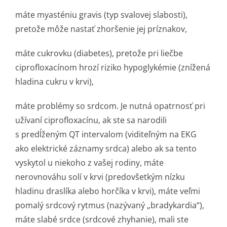
máte myasténiu gravis (typ svalovej slabosti),
pretože môže nastať zhoršenie jej príznakov,
máte cukrovku (diabetes), pretože pri liečbe
ciprofloxacínom hrozí riziko hypoglykémie (znížená
hladina cukru v krvi),
máte problémy so srdcom. Je nutná opatrnosť pri
užívaní ciprofloxacínu, ak ste sa narodili
s predĺženým QT intervalom (viditeľným na EKG
ako elektrické záznamy srdca) alebo ak sa tento
vyskytol u niekoho z vašej rodiny, máte
nerovnováhu solí v krvi (predovšetkým nízku
hladinu draslíka alebo horčíka v krvi), máte veľmi
pomalý srdcový rytmus (nazývaný „bradykardia“),
máte slabé srdce (srdcové zhyhanie), mali ste