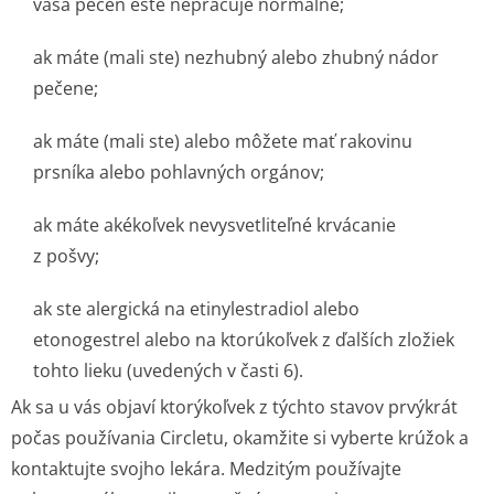
vaša pečeň ešte nepracuje normálne;
ak máte (mali ste) nezhubný alebo zhubný nádor
pečene;
ak máte (mali ste) alebo môžete mať rakovinu
prsníka alebo pohlavných orgánov;
ak máte akékoľvek nevysvetliteľné krvácanie
z pošvy;
ak ste alergická na etinylestradiol alebo
etonogestrel alebo na ktorúkoľvek z ďalších zložiek
tohto lieku (uvedených v časti 6).
Ak sa u vás objaví ktorýkoľvek z týchto stavov prvýkrát
počas používania Circletu, okamžite si vyberte krúžok a
kontaktujte svojho lekára. Medzitým používajte