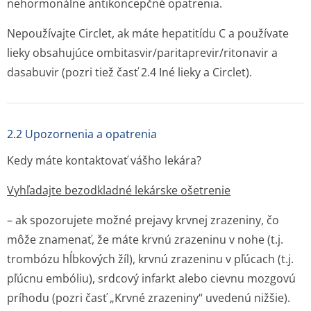
nehormonálne antikoncepčné opatrenia.
Nepoužívajte Circlet, ak máte hepatitídu C a používate
lieky obsahujúce ombitasvir/pa­ritaprevir/ri­tonavir a
dasabuvir (pozri tiež časť 2.4
Iné lieky a Circlet
).
2.2 Upozornenia a opatrenia
Kedy máte kontaktovať vášho lekára?
Vyhľadajte bezodkladné lekárske ošetrenie
– ak spozorujete možné prejavy krvnej zrazeniny, čo
môže znamenať, že máte krvnú zrazeninu v nohe (t.j.
trombózu hĺbkových žíl), krvnú zrazeninu v pľúcach (t.j.
pľúcnu embóliu), srdcový infarkt alebo cievnu mozgovú
príhodu (pozri časť „Krvné zrazeniny“ uvedenú nižšie).