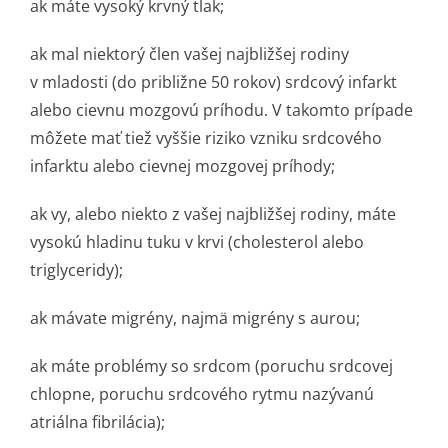
ak máte vysoký krvný tlak;
ak mal niektorý člen vašej najbližšej rodiny
v mladosti (do približne 50 rokov) srdcový infarkt
alebo cievnu mozgovú príhodu. V takomto prípade
môžete mať tiež vyššie riziko vzniku srdcového
infarktu alebo cievnej mozgovej príhody;
ak vy, alebo niekto z vašej najbližšej rodiny, máte
vysokú hladinu tuku v krvi (cholesterol alebo
triglyceridy);
ak mávate migrény, najmä migrény s aurou;
ak máte problémy so srdcom (poruchu srdcovej
chlopne, poruchu srdcového rytmu nazývanú
atriálna fibrilácia);