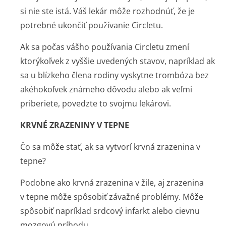
si nie ste istá. Váš lekár môže rozhodnúť, že je
potrebné ukončiť používanie Circletu.
Ak sa počas vášho používania Circletu zmení
ktorýkoľvek z vyššie uvedených stavov, napríklad ak
sa u blízkeho člena rodiny vyskytne trombóza bez
akéhokoľvek známeho dôvodu alebo ak veľmi
priberiete, povedzte to svojmu lekárovi.
KRVNÉ ZRAZENINY V TEPNE
Čo sa môže stať, ak sa vytvorí krvná zrazenina v
tepne?
Podobne ako krvná zrazenina v žile, aj zrazenina
v tepne môže spôsobiť závažné problémy. Môže
spôsobiť napríklad srdcový infarkt alebo cievnu
mozgovú príhodu.