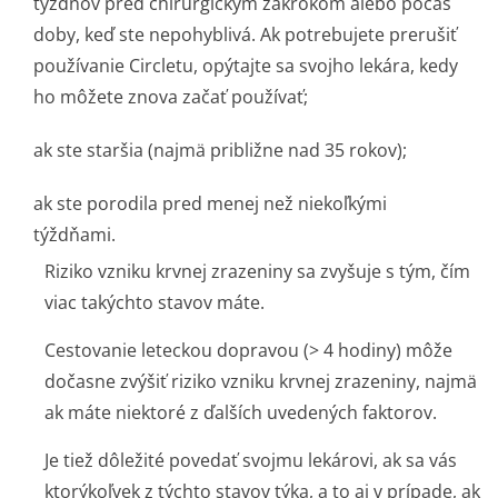
týždňov pred chirurgickým zákrokom alebo počas
doby, keď ste nepohyblivá. Ak potrebujete prerušiť
používanie Circletu, opýtajte sa svojho lekára, kedy
ho môžete znova začať používať;
ak ste staršia (najmä približne nad 35 rokov);
ak ste porodila pred menej než niekoľkými
týždňami.
Riziko vzniku krvnej zrazeniny sa zvyšuje s tým, čím
viac takýchto stavov máte.
Cestovanie leteckou dopravou (> 4 hodiny) môže
dočasne zvýšiť riziko vzniku krvnej zrazeniny, najmä
ak máte niektoré z ďalších uvedených faktorov.
Je tiež dôležité povedať svojmu lekárovi, ak sa vás
ktorýkoľvek z týchto stavov týka, a to aj v prípade, ak