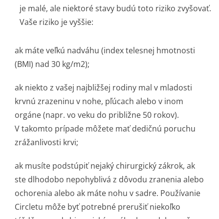
je malé, ale niektoré stavy budú toto riziko zvyšovať.
Vaše riziko je vyššie:
ak máte veľkú nadváhu (index telesnej hmotnosti
(BMI) nad 30 kg/m2);
ak niekto z vašej najbližšej rodiny mal v mladosti
krvnú zrazeninu v nohe, pľúcach alebo v inom
orgáne (napr. vo veku do približne 50 rokov).
V takomto prípade môžete mať dedičnú poruchu
zrážanlivosti krvi;
ak musíte podstúpiť nejaký chirurgický zákrok, ak
ste dlhodobo nepohyblivá z dôvodu zranenia alebo
ochorenia alebo ak máte nohu v sadre. Používanie
Circletu môže byť potrebné prerušiť niekoľko