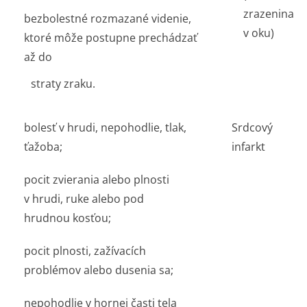
zrazenina
bezbolestné rozmazané videnie,
v oku)
ktoré môže postupne prechádzať
až do
straty zraku.
bolesť v hrudi, nepohodlie, tlak,
Srdcový
ťažoba;
infarkt
pocit zvierania alebo plnosti
v hrudi, ruke alebo pod
hrudnou kosťou;
pocit plnosti, zažívacích
problémov alebo dusenia sa;
nepohodlie v hornej časti tela