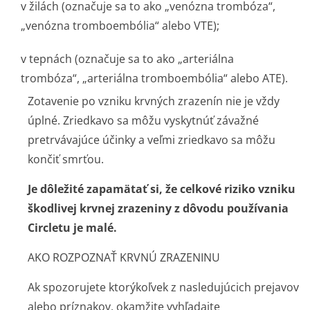
v žilách (označuje sa to ako „venózna trombóza“,
„venózna tromboembólia“ alebo VTE);
v tepnách (označuje sa to ako „arteriálna
trombóza“, „arteriálna tromboembólia“ alebo ATE).
Zotavenie po vzniku krvných zrazenín nie je vždy
úplné. Zriedkavo sa môžu vyskytnúť závažné
pretrvávajúce účinky a veľmi zriedkavo sa môžu
končiť smrťou.
Je dôležité zapamätať si, že celkové riziko vzniku
škodlivej krvnej zrazeniny z dôvodu používania
Circletu je malé.
AKO ROZPOZNAŤ KRVNÚ ZRAZENINU
Ak spozorujete ktorýkoľvek z nasledujúcich prejavov
alebo príznakov, okamžite vyhľadajte