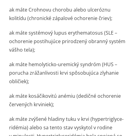
ak máte Crohnovu chorobu alebo ulceróznu
kolitídu (chronické zápalové ochorenie čriev);
ak máte systémový lupus erythematosus (SLE –
ochorenie postihujúce prirodzený obranný systém
vášho tela);
ak máte hemolyticko-uremický syndróm (HUS –
porucha zrážanlivosti krvi spôsobujúca zlyhanie
obličiek);
ak máte kosáčikovitú anémiu (dedičné ochorenie
červených krviniek);
ak máte zvýšené hladiny tuku v krvi (hypertriglyce­
ridémia) alebo sa tento stav vyskytol v rodine