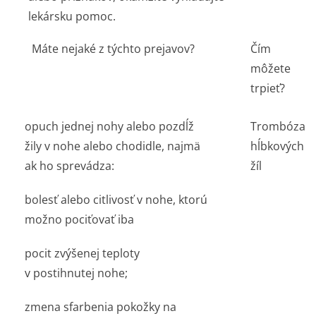
lekársku pomoc.
Máte nejaké z týchto prejavov?
Čím
môžete
trpieť?
opuch jednej nohy alebo pozdĺž
Trombóza
žily v nohe alebo chodidle, najmä
hĺbkových
ak ho sprevádza:
žíl
bolesť alebo citlivosť v nohe, ktorú
možno pociťovať iba
pocit zvýšenej teploty
v postihnutej nohe;
zmena sfarbenia pokožky na