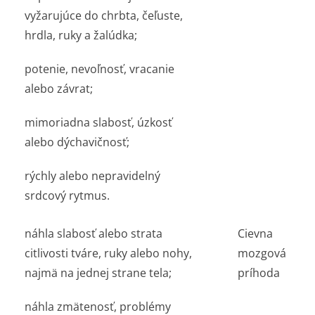
vyžarujúce do chrbta, čeľuste,
hrdla, ruky a žalúdka;
potenie, nevoľnosť, vracanie
alebo závrat;
mimoriadna slabosť, úzkosť
alebo dýchavičnosť;
rýchly alebo nepravidelný
srdcový rytmus.
náhla slabosť alebo strata
Cievna
citlivosti tváre, ruky alebo nohy,
mozgová
najmä na jednej strane tela;
príhoda
náhla zmätenosť, problémy