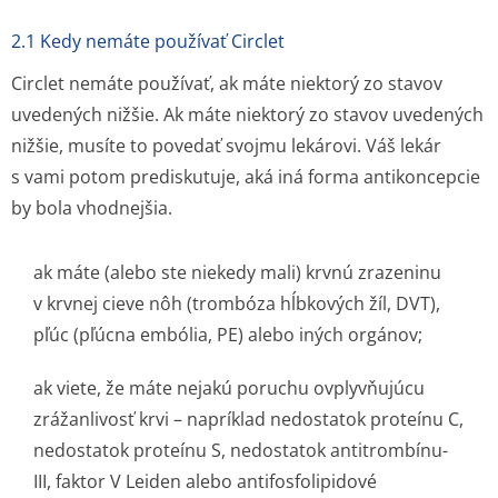
2.1 Kedy nemáte používať Circlet
Circlet nemáte používať, ak máte niektorý zo stavov
uvedených nižšie. Ak máte niektorý zo stavov uvedených
nižšie, musíte to povedať svojmu lekárovi. Váš lekár
s vami potom prediskutuje, aká iná forma antikoncepcie
by bola vhodnejšia.
ak máte (alebo ste niekedy mali) krvnú zrazeninu
v krvnej cieve nôh (trombóza hĺbkových žíl, DVT),
pľúc (pľúcna embólia, PE) alebo iných orgánov;
ak viete, že máte nejakú poruchu ovplyvňujúcu
zrážanlivosť krvi – napríklad nedostatok proteínu C,
nedostatok proteínu S, nedostatok antitrombínu-
III, faktor V Leiden alebo antifosfolipidové