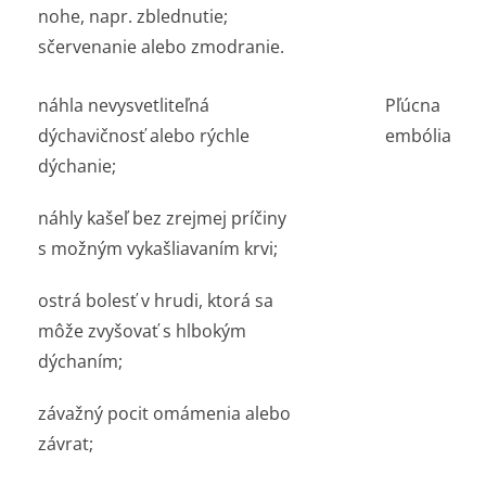
nohe, napr. zblednutie;
sčervenanie alebo zmodranie.
náhla nevysvetliteľná
Pľúcna
dýchavičnosť alebo rýchle
embólia
dýchanie;
náhly kašeľ bez zrejmej príčiny
s možným vykašliavaním krvi;
ostrá bolesť v hrudi, ktorá sa
môže zvyšovať s hlbokým
dýchaním;
závažný pocit omámenia alebo
závrat;