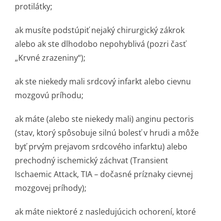
protilátky;
ak musíte podstúpiť nejaký chirurgický zákrok
alebo ak ste dlhodobo nepohyblivá (pozri časť
„Krvné zrazeniny“);
ak ste niekedy mali srdcový infarkt alebo cievnu
mozgovú príhodu;
ak máte (alebo ste niekedy mali) anginu pectoris
(stav, ktorý spôsobuje silnú bolesť v hrudi a môže
byť prvým prejavom srdcového infarktu) alebo
prechodný ischemický záchvat (Transient
Ischaemic Attack, TIA – dočasné príznaky cievnej
mozgovej príhody);
ak máte niektoré z nasledujúcich ochorení, ktoré