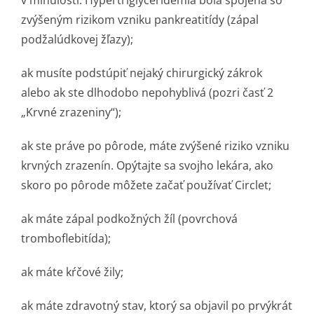
v minulosti. Hypertriglyce­ridémia bola spojená so
zvýšeným rizikom vzniku pankreatitídy (zápal
podžalúdkovej žľazy);
ak musíte podstúpiť nejaký chirurgický zákrok
alebo ak ste dlhodobo nepohyblivá (pozri časť 2
„Krvné zrazeniny“);
ak ste práve po pôrode, máte zvýšené riziko vzniku
krvných zrazenín. Opýtajte sa svojho lekára, ako
skoro po pôrode môžete začať používať Circlet;
ak máte zápal podkožných žíl (povrchová
tromboflebitída);
ak máte kŕčové žily;
ak máte zdravotný stav, ktorý sa objavil po prvýkrát