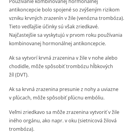
Používanie kombinovanej hormonálnej
antikoncepcie bolo spojené so zvýšeným rizikom
vzniku krvných zrazenín v žile (venózna trombóza).
Tieto vedľajšie účinky sú však zriedkavé.
Najčastejšie sa vyskytujú v prvom roku používania
kombinovanej hormonálnej antikoncepcie.
Ak sa vytvorí krvná zrazenina v žile v nohe alebo
chodidle, môže spôsobiť trombózu hĺbkových
žíl (DVT).
Ak sa krvná zrazenina presunie z nohy a uviazne
v pľúcach, môže spôsobiť pľúcnu embóliu.
Veľmi zriedkavo sa môže zrazenina vytvoriť v žile
iného orgánu, ako napr. v oku (sietnicová žilová
trombóza).