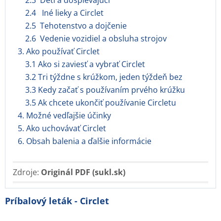
2.3 Deti a dospievajúci
2.4 Iné lieky a Circlet
2.5 Tehotenstvo a dojčenie
2.6 Vedenie vozidiel a obsluha strojov
3. Ako používať Circlet
3.1 Ako si zaviesť a vybrať Circlet
3.2 Tri týždne s krúžkom, jeden týždeň bez
3.3 Kedy začať s používaním prvého krúžku
3.5 Ak chcete ukončiť používanie Circletu
4. Možné vedľajšie účinky
5. Ako uchovávať Circlet
6. Obsah balenia a ďalšie informácie
Zdroje:
Originál PDF (sukl.sk)
Príbalový leták - Circlet