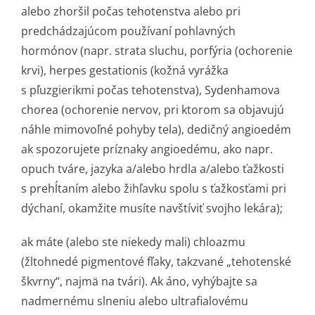
alebo zhoršil počas tehotenstva alebo pri
predchádzajúcom používaní pohlavných
hormónov (napr. strata sluchu, porfýria (ochorenie
krvi), herpes gestationis (kožná vyrážka
s pľuzgierikmi počas tehotenstva), Sydenhamova
chorea (ochorenie nervov, pri ktorom sa objavujú
náhle mimovoľné pohyby tela), dedičný angioedém
ak spozorujete príznaky angioedému, ako napr.
opuch tváre, jazyka a/alebo hrdla a/alebo ťažkosti
s prehĺtaním alebo žihľavku spolu s ťažkosťami pri
dýchaní, okamžite musíte navštíviť svojho lekára);
ak máte (alebo ste niekedy mali) chloazmu
(žltohnedé pigmentové fľaky, takzvané „tehotenské
škvrny“, najmä na tvári). Ak áno, vyhýbajte sa
nadmernému slneniu alebo ultrafialovému