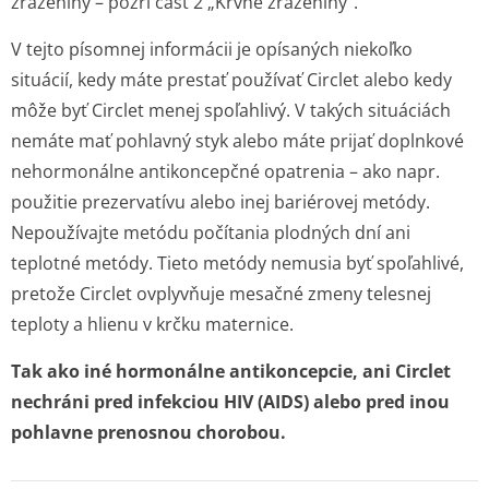
zrazeniny – pozri časť 2 „Krvné zrazeniny“.
V tejto písomnej informácii je opísaných niekoľko
situácií, kedy máte prestať používať Circlet alebo kedy
môže byť Circlet menej spoľahlivý. V takých situáciách
nemáte mať pohlavný styk alebo máte prijať doplnkové
nehormonálne antikoncepčné opatrenia – ako napr.
použitie prezervatívu alebo inej bariérovej metódy.
Nepoužívajte metódu počítania plodných dní ani
teplotné metódy. Tieto metódy nemusia byť spoľahlivé,
pretože Circlet ovplyvňuje mesačné zmeny telesnej
teploty a hlienu v krčku maternice.
Tak ako iné hormonálne antikoncepcie, ani Circlet
nechráni pred infekciou HIV (AIDS) alebo pred inou
pohlavne prenosnou chorobou.