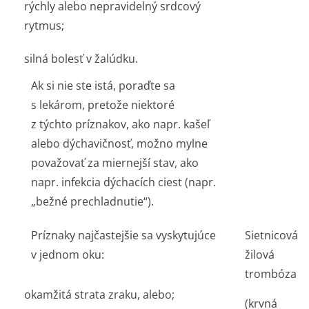
rýchly alebo nepravidelný srdcový
rytmus;
silná bolesť v žalúdku.
Ak si nie ste istá, poraďte sa
s lekárom, pretože niektoré
z týchto príznakov, ako napr. kašeľ
alebo dýchavičnosť, možno mylne
považovať za miernejší stav, ako
napr. infekcia dýchacích ciest (napr.
„bežné prechladnutie“).
Príznaky najčastejšie sa vyskytujúce
Sietnicová
v jednom oku:
žilová
trombóza
okamžitá strata zraku, alebo;
(krvná