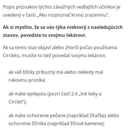
Popis príznakov týchto závažných vedľajších účinkov je
uvedený v časti „Ako rozpoznať krvnú zrazeninu“.
Ak si myslíte, že sa vás týka niektorý z nasledujúcich
stavov, povedzte to svojmu lekárovi.
Ak sa tento stav objaví alebo zhorší počas používania
Circletu, musíte to tiež povedať svojmu lekárovi.
ak váš blízky príbuzný má alebo niekedy mal
rakovinu prsníka;
ak máte epilepsiu (pozri časť 2.4 „Iné lieky a
Circlet“);
ak máte ochorenie pečene (napríklad žltačka) alebo
ochorenie žlčníka (napríklad žlčové kamene);