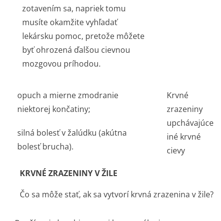
zotavením sa, napriek tomu
musíte okamžite vyhľadať
lekársku pomoc, pretože môžete
byť ohrozená ďalšou cievnou
mozgovou príhodou.
opuch a mierne zmodranie
Krvné
niektorej končatiny;
zrazeniny
upchávajúce
silná bolesť v žalúdku (akútna
iné krvné
bolesť brucha).
cievy
KRVNÉ ZRAZENINY V ŽILE
Čo sa môže stať, ak sa vytvorí krvná zrazenina v žile?