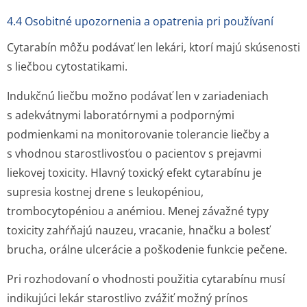
4.4 Osobitné upozornenia a opatrenia pri používaní
Cytarabín môžu podávať len lekári, ktorí majú skúsenosti
s liečbou cytostatikami.
Indukčnú liečbu možno podávať len v zariadeniach
s adekvátnymi laboratórnymi a podpornými
podmienkami na monitorovanie tolerancie liečby a
s vhodnou starostlivosťou o pacientov s prejavmi
liekovej toxicity. Hlavný toxický efekt cytarabínu je
supresia kostnej drene s leukopéniou,
trombocytopéniou a anémiou. Menej závažné typy
toxicity zahŕňajú nauzeu, vracanie, hnačku a bolesť
brucha, orálne ulcerácie a poškodenie funkcie pečene.
Pri rozhodovaní o vhodnosti použitia cytarabínu musí
indikujúci lekár starostlivo zvážiť možný prínos