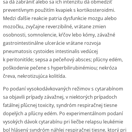
sa dá zabrániť alebo sa ich intenzitu dá obmedziť
preventívnym použitím kvapiek s kortikosteroidmi.
Medzi ďalšie reakcie patria dysfunkcie mozgu alebo
mozočku, zvyčajne reverzibilné, vrátane zmien
osobnosti, somnolencie, kŕčov lebo kómy, závažné
gastrointestinálne ulcerácie vrátane rozvoja
pneumatosis cystoides intestinalis vedúcej
k peritonitíde; sepsa a pečeňový absces; pľúcny edém,
poškodenie pečene s hyperbiliru­binémiou; nekróza
čreva, nekrotizujúca kolitída.
Po podaní vysokodávkovaných režimov s cytarabínom
sa objavili prípady závažnej, v niektorých prípadoch
fatálnej pľúcnej toxicity, syndróm respiračnej tiesne
dopelých a pľúcny edém. Po experimentálnom podaní
vysokých dávok cytarabínu pri liečbe relapsu leukémie
bol hlásený syndróm náhlej respiračnej tiesne, ktorý pri