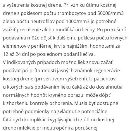
a vyšetrenia kostnej drene. Pri vzniku útlmu kostnej
drene s poklesom počtu trombocytov pod 50000/mm
3
alebo počtu neutrofilov pod 1000/mm
3
je potrebné
zvážiť prerušenie alebo modifikáciu liečby. Po prerušení
podávania môže dôjsť k ďalšiemu poklesu počtu krvných
elementov v periférnej krvi s najnižšími hodnotami za
12 až 24 dní po poslednom podaní liečiva.
V indikovaných prípadoch možno liek znovu začať
podávať pri prítomnosti jasných známok regenerácie
kostnej drene (pri sériovom vyšetrení). U pacientov,
u ktorých sa s podávaním lieku čaká až do dosiahnutia
normálnych hodnôt krvného obrazu, môže dôjsť
k zhoršeniu kontroly ochorenia. Musia byť dostupné
potrebné podmienky na zvládnutie potenciálne
fatálnych komplikácií vyplývajúcich z útlmu kostnej
drene (infekcie pri neutropénii a porušenej