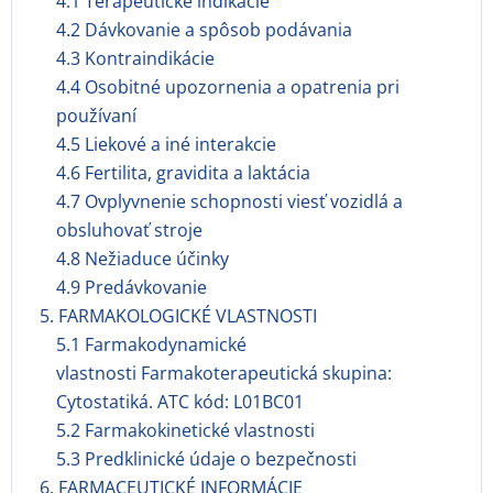
4.1 Terapeutické indikácie
4.2 Dávkovanie a spôsob podávania
4.3 Kontraindikácie
4.4 Osobitné upozornenia a opatrenia pri
používaní
4.5 Liekové a iné interakcie
4.6 Fertilita, gravidita a laktácia
4.7 Ovplyvnenie schopnosti viesť vozidlá a
obsluhovať stroje
4.8 Nežiaduce účinky
4.9 Predávkovanie
5. FARMAKOLOGICKÉ VLASTNOSTI
5.1 Farmakodynamické
vlastnosti Farmakoterapeutická skupina:
Cytostatiká. ATC kód: L01BC01
5.2 Farmakokinetické vlastnosti
5.3 Predklinické údaje o bezpečnosti
6. FARMACEUTICKÉ INFORMÁCIE