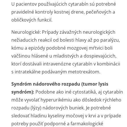
U pacientov používajúcich cytarabín sú potrebné
pravidelné kontroly kostnej drene, pečeňových a
obličkových funkcií.
Neurologické:
Prípady závažných neurologických
nežiaducich reakcií od bolesti hlavy až po paralýzu,
kómu a epizódy podobné mozgovej mŕtvici boli
väčšinou hlásené u mladistvých a dospievajúcich,
ktorí dostávali intravenózne cytarabín v kombinácii
s intratekálne podávaným metotrexátom.
Syndróm nádorového rozpadu (tumor lysis
syndróm):
Podobne ako iné cytostatiká, aj cytarabín
môže vyvolať hyperurikémiu ako dôsledok rýchleho
rozpadu (lýzy) nádorových buniek. Je potrebné
sledovať hladinu kyseliny močovej v krvi a v prípade
potreby použiť podporné a farmakologické