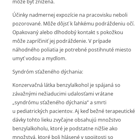
môže byť znížená.
Účinky nadmernej expozície na pracovisku neboli
pozorované. Môže dôjsť k ľahkému podráždeniu očí.
Opakovaný alebo dlhodobý kontakt s pokožkou
môže zapríčiniť jej podráždenie. V prípade
náhodného poliatia je potrebné postihnuté miesto
umyť vodou a mydlom.
Syndróm sťaženého dýchania:
Konzervačná látka benzylalkohol je spájaná so
závažnými nežiaducimi udalosťami vrátane
„syndrómu sťaženého dýchania“ a smrti
u pediatrických pacientov. Aj keď bežné terapeutické
dávky tohto lieku zvyčajne obsahujú množstvo
benzylalkoholu, ktoré je podstatne nižšie ako
množstvá, ktoré boli hlásené v spojitosti so