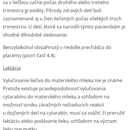
sa s liečbou začne počas druhého alebo tretieho
trimestra gravidity. Pôrody zdravých detí boli
zaznamenané aj u žien liečených počas všetkých troch
trimestrov. U detí, ktoré sa narodili týmto pacientkám je
vhodné dlhodobé sledovanie.
Benzylalkohol obsiahnutý v riedidle prechádza do
placenty (pozri časť 4.4).
Laktácia
Vylučovanie liečiva do materského mlieka nie je známe.
Pretože existuje pravdepodobnosť vylučovania
cytarabínu do materského mlieka a vzhľadom na
možnosť vzniku závažných nežiaducich reakcií
u dojčených detí na cytarabín, musí sa zvážiť, či prerušiť
laktáciu alebo podávanie lieku, vzhľadom na význam
lieku pre matku.