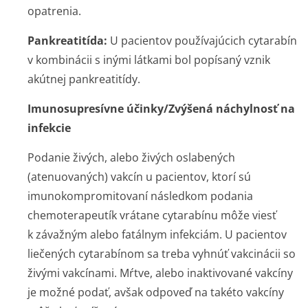
opatrenia.
Pankreatitída:
U pacientov používajúcich cytarabín
v kombinácii s inými látkami bol popísaný vznik
akútnej pankreatitídy.
Imunosupresívne účinky/Zvýšená náchylnosť na
infekcie
Podanie živých, alebo živých oslabených
(atenuovaných) vakcín u pacientov, ktorí sú
imunokompromitovaní následkom podania
chemoterapeutík vrátane cytarabínu môže viesť
k závažným alebo fatálnym infekciám. U pacientov
liečených cytarabínom sa treba vyhnúť vakcinácii so
živými vakcínami. Mŕtve, alebo inaktivované vakcíny
je možné podať, avšak odpoveď na takéto vakcíny