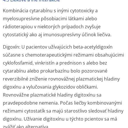
Kombinácia cytarabínu s inými cytotoxicky a
myelosupresívne pôsobiacimi látkami alebo
rádioterapiou v niektorých prípadoch zvyšuje
cytostatický ako aj imunosupresívny účinok liečiva.
Digoxín: U pacientov užívajúcich beta-acetyldigoxín
súčasne s chemoterape­utickými režimami obsahujúcimi
cyklofosfamid, vinkristín a prednison s alebo bez
cytarabínu alebo prokarbazínu bolo pozorované
reverzibilné zníženie rovnovážnej plazmatickej hladiny
digoxínu a vylučovania glykozidov obličkami.
Rovnovážne plazmatické hladiny digitoxínu sa
pravdepodobne nemenia. Počas liečby kombinovanými
režimami cytostatík sa majú starostlivo sledovať hladiny
digoxínu. Užívanie digitoxínu u týchto pcientov sa má
zvážiť ako alternatíva.