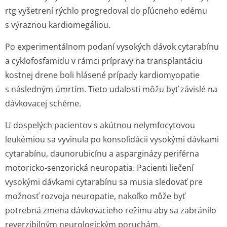
rtg vyšetrení rýchlo progredoval do pľúcneho edému
s výraznou kardiomegáliou.
Po experimentálnom podaní vysokých dávok cytarabínu
a cyklofosfamidu v rámci prípravy na transplantáciu
kostnej drene boli hlásené prípady kardiomyopatie
s následným úmrtím. Tieto udalosti môžu byť závislé na
dávkovacej schéme.
U dospelých pacientov s akútnou nelymfocytovou
leukémiou sa vyvinula po konsolidácii vysokými dávkami
cytarabínu, daunorubicínu a asparginázy periférna
motoricko-senzorická neuropatia. Pacienti liečení
vysokými dávkami cytarabínu sa musia sledovať pre
možnosť rozvoja neuropatie, nakoľko môže byť
potrebná zmena dávkovacieho režimu aby sa zabránilo
reverzibilným neurologickým poruchám.