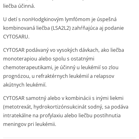
liečba účinná.
U detí s nonHodgkinovým lymfómom je úspešná
kombinovaná liečba (LSA2L2) zahŕňajúca aj podanie
CYTOSARU.
CYTOSAR podávaný vo vysokých dávkach, ako liečba
monoterapiou alebo spolu s ostatnými
chemoterapeutikami, je účinný u leukémií so zlou
prognózou, u refraktérnych leukémií a relapsov
akútnych leukémií.
CYTOSAR samotný alebo v kombinácii s inými liekmi
(metotrexát, hydrokortizón­sukcinát sodný, sa podáva
intratekálne na profylaxiu alebo liečbu postihnutia
meningov pri leukémii.