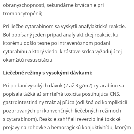
obranyschopnosti, sekundárne krvácanie pri
trombocytopénii).
Pri liečbe cytarabínom sa vyskytli anafylaktické reakcie.
Bol popísaný jeden prípad anafylaktickej reakcie, ku
ktorému došlo tesne po intravenóznom podaní
cytarabínu a ktorý viedol k zástave srdca vyžadujúcej
okamžitú resuscitáciu.
Liečebné režimy s vysokými dávkami:
Pri podaní vysokých dávok (2 až 3 g/m
2
) cytarabínu sa
popísala ťažká až smrteľná toxicita postihujúca CNS,
gastrointestinálny trakt aj pľúca (odlišná od komplikácií
pozorovaných pri konvenčných liečebných režimoch
s cytarabínom). Reakcie zahŕňali reverzibilné toxické
prejavy na rohovke a hemoragickú konjuktivitídu, ktorým