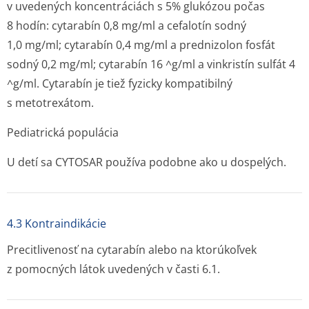
v uvedených koncentráciách s 5% glukózou počas
8 hodín: cytarabín 0,8 mg/ml a cefalotín sodný
1,0 mg/ml; cytarabín 0,4 mg/ml a prednizolon fosfát
sodný 0,2 mg/ml; cytarabín 16 ^g/ml a vinkristín sulfát 4
^g/ml. Cytarabín je tiež fyzicky kompatibilný
s metotrexátom.
Pediatrická populácia
U detí sa CYTOSAR používa podobne ako u dospelých.
4.3 Kontraindikácie
Precitlivenosť na cytarabín alebo na ktorúkoľvek
z pomocných látok uvedených v časti 6.1.