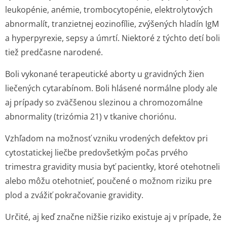
leukopénie, anémie, trombocytopénie, elektrolytových
abnormalít, tranzietnej eozinofílie, zvýšených hladín IgM
a hyperpyrexie, sepsy a úmrtí. Niektoré z týchto detí boli
tiež predčasne narodené.
Boli vykonané terapeutické aborty u gravidných žien
liečených cytarabínom. Boli hlásené normálne plody ale
aj prípady so zväčšenou slezinou a chromozomálne
abnormality (trizómia 21) v tkanive choriónu.
Vzhľadom na možnosť vzniku vrodených defektov pri
cytostatickej liečbe predovšetkým počas prvého
trimestra gravidity musia byť pacientky, ktoré otehotneli
alebo môžu otehotnieť, poučené o možnom riziku pre
plod a zvážiť pokračovanie gravidity.
Určité, aj keď značne nižšie riziko existuje aj v prípade, že