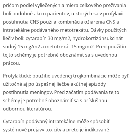
pričom podiel vyliečených a miera celkového prežívania
boli podobné ako u pacientov, u ktorých sa v profylaxii
postihnutia CNS použila kombinácia ožiarenia CNS a
intratekálne podávaného metotrexátu. Dávky použitých
liečiv boli: cytarabín 30 mg/m
2
, hydrokortizón­sukcinát
sodný 15 mg/m
2
a metotrexát 15 mg/m
2
. Pred použitím
tejto schémy je potrebné oboznámiť sa s uvedenou
prácou.
Profylaktické použitie uvedenej trojkombinácie môže byť
užitočné aj po úspešnej liečbe akútnej epizódy
postihnutia meningov. Pred začatím podávania tejto
schémy je potrebné oboznámiť sa s príslušnou
odbornou literatúrou.
Cytarabín podávaný intratekálne môže spôsobiť
systémové prejavy toxicity a preto je indikované