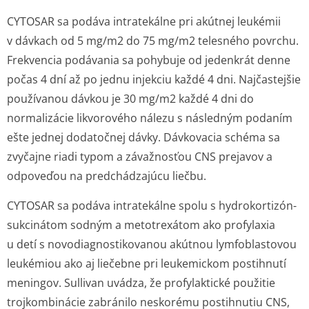
CYTOSAR sa podáva intratekálne pri akútnej leukémii
v dávkach od 5 mg/m
2
do 75 mg/m
2
telesného povrchu.
Frekvencia podávania sa pohybuje od jedenkrát denne
počas 4 dní až po jednu injekciu každé 4 dni. Najčastejšie
používanou dávkou je 30 mg/m
2
každé 4 dni do
normalizácie likvorového nálezu s následným podaním
ešte jednej dodatočnej dávky. Dávkovacia schéma sa
zvyčajne riadi typom a závažnosťou CNS prejavov a
odpoveďou na predchádzajúcu liečbu.
CYTOSAR sa podáva intratekálne spolu s hydrokortizón­
sukcinátom sodným a metotrexátom ako profylaxia
u detí s novodiagnos­tikovanou akútnou lymfoblastovou
leukémiou ako aj liečebne pri leukemickom postihnutí
meningov. Sullivan uvádza, že profylaktické použitie
trojkombinácie zabránilo neskorému postihnutiu CNS,