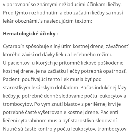
v porovnaní so známymi nežiaducimi účinkami liečby.
Pred týmto rozhodnutím alebo začatím liečby sa musí
lekár oboznámiť s nasledujúcim textom:
Hematologické účinky :
Cytarabín spôsobuje silný útlm kostnej drene, závažnosť
ktorého závisí od dávky lieku a liečebného režimu.
U pacientov, u ktorých je prítomné liekové poškodenie
kostnej drene, je na začiatku liečby potrebná opatrnosť.
Pacienti používajúci tento liek musia byť pod
starostlivým lekárskym dohľadom. Počas indukčnej fázy
liečby je potrebné denné sledovanie počtu leukocytov a
trombocytov. Po vymiznutí blastov z periférnej krvi je
potrebné časté vyšetrovanie kostnej drene. Pacienti
liečení cytarabínom musia byť starostlivo sledovaní.
Nutné sú časté kontroly počtu leukocytov, trombocytov