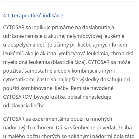
4.1 Terapeutické indikácie
CYTOSAR sa indikuje primárne na dosiahnutie a
udržanie remisie u akútnej nelymfocytovej leukémie
u dospelých a detí. Je účinný pri liečbe aj iných foriem
leukémií, ako je akútna lymfocytová leukémia, chronická
myeloidná leukémia (blastická fáza). CYTOSAR sa môže
používať samostatne alebo v kombinácii s inými
cytostatikami; často sa najlepšie výsledky dosahujú pri
použití kombinovanej liečby. Remisie navodené
CYTOSAROM bývajú krátke, pokiaľ nenasleduje
udržiavacia liečba.
CYTOSAR sa experimentálne použil u mnohých
nádorových ochorení. Dá sa všeobecne povedať, že iba
u malého počtu chorých so solídnymi nádormi bola táto