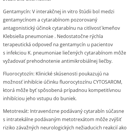
Gentamycín: V interakčnej
in vitro
štúdii bol medzi
gentamycínom a cytarabínom pozorovaný
antagonistický účinok cytarabínu na citlivosť kmeňov
Klebsiella pneumoniae
. Nedostatočne rýchla
terapeutická odpoveď na gentamycín u pacientov
s infekciou
K. pneumoniae
liečených cytarabínom môže
vyžadovať prehodnotenie antimikrobiálnej liečby.
Fluorocytozín: Klinické skúsenosti poukazujú na
možnosť inhibície účinku fluorocytozínu CYTOSAROM,
ktorá môže byť spôsobená prípadnou kompetitívnou
inhibíciou jeho vstupu do buniek.
Metotrexát:
Intravenózne podávaný cytarabín súčasne
s intratekálne podávaným metotrexátom môže zvýšiť
riziko závažných neurologických nežiaducich reakcií ako