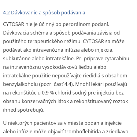
4.2 Dávkovanie a spôsob podávania
CYTOSAR nie je účinný po perorálnom podaní.
Dávkovacia schéma a spôsob podávania závisia od
použitého terapeutického režimu. CYTOSAR sa môže
podávať ako intravenózna infúzia alebo injekcia,
subkutánne alebo intratekálne. Pri príprave cytarabínu
na intravenóznu vysokodávkovú liečbu alebo
intratekálne použitie nepoužívajte riedidlá s obsahom
benzylalkoholu (pozri časť 4.4). Mnohí lekári používajú
na rekonštitúciu 0,9 % chlorid sodný pre injekciu bez
obsahu konzervačných látok a rekonštituovaný roztok
ihneď spotrebujú.
U niektorých pacientov sa v mieste podania injekcie
alebo infúzie môže objaviť tromboflebitída a zriedkavo