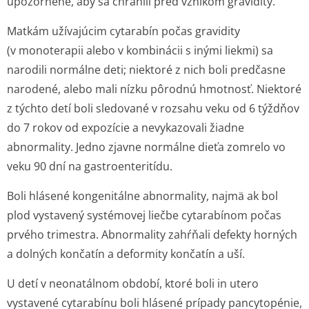
upozornené, aby sa chránili pred vznikom gravidity.
Matkám užívajúcim cytarabín počas gravidity
(v monoterapii alebo v kombinácii s inými liekmi) sa
narodili normálne deti; niektoré z nich boli predčasne
narodené, alebo mali nízku pôrodnú hmotnosť. Niektoré
z týchto detí boli sledované v rozsahu veku od 6 týždňov
do 7 rokov od expozície a nevykazovali žiadne
abnormality. Jedno zjavne normálne dieťa zomrelo vo
veku 90 dní na gastroenteritídu.
Boli hlásené kongenitálne abnormality, najmä ak bol
plod vystavený systémovej liečbe cytarabínom počas
prvého trimestra. Abnormality zahŕňali defekty horných
a dolných končatín a deformity končatín a uší.
U detí v neonatálnom období, ktoré boli
in utero
vystavené cytarabínu boli hlásené prípady pancytopénie,