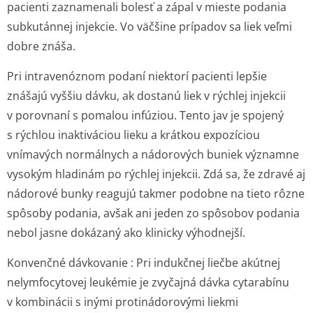
pacienti zaznamenali bolesť a zápal v mieste podania
subkutánnej injekcie. Vo väčšine prípadov sa liek veľmi
dobre znáša.
Pri intravenóznom podaní niektorí pacienti lepšie
znášajú vyššiu dávku, ak dostanú liek v rýchlej injekcii
v porovnaní s pomalou infúziou. Tento jav je spojený
s rýchlou inaktiváciou lieku a krátkou expozíciou
vnímavých normálnych a nádorových buniek významne
vysokým hladinám po rýchlej injekcii. Zdá sa, že zdravé aj
nádorové bunky reagujú takmer podobne na tieto rôzne
spôsoby podania, avšak ani jeden zo spôsobov podania
nebol jasne dokázaný ako klinicky výhodnejší.
Konvenčné dávkovanie :
Pri indukčnej liečbe akútnej
nelymfocytovej leukémie je zvyčajná dávka cytarabínu
v kombinácii s inými protinádorovými liekmi