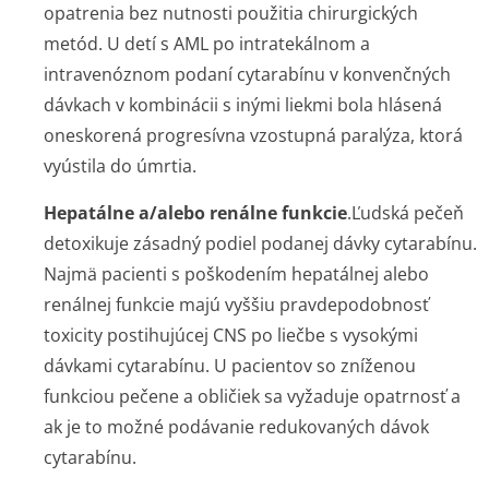
opatrenia bez nutnosti použitia chirurgických
metód. U detí s AML po intratekálnom a
intravenóznom podaní cytarabínu v konvenčných
dávkach v kombinácii s inými liekmi bola hlásená
oneskorená progresívna vzostupná paralýza, ktorá
vyústila do úmrtia.
Hepatálne a/alebo renálne funkcie
.
Ľudská pečeň
detoxikuje zásadný podiel podanej dávky cytarabínu.
Najmä pacienti s poškodením hepatálnej alebo
renálnej funkcie majú vyššiu pravdepodobnosť
toxicity postihujúcej CNS po liečbe s vysokými
dávkami cytarabínu. U pacientov so zníženou
funkciou pečene a obličiek sa vyžaduje opatrnosť a
ak je to možné podávanie redukovaných dávok
cytarabínu.