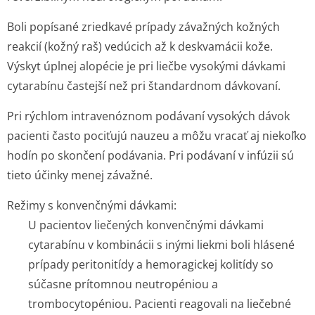
Boli popísané zriedkavé prípady závažných kožných
reakcií (kožný raš) vedúcich až k deskvamácii kože.
Výskyt úplnej alopécie je pri liečbe vysokými dávkami
cytarabínu častejší než pri štandardnom dávkovaní.
Pri rýchlom intravenóznom podávaní vysokých dávok
pacienti často pociťujú nauzeu a môžu vracať aj niekoľko
hodín po skončení podávania. Pri podávaní v infúzii sú
tieto účinky menej závažné.
Režimy s konvenčnými dávkami:
U pacientov liečených konvenčnými dávkami
cytarabínu v kombinácii s inými liekmi boli hlásené
prípady peritonitídy a hemoragickej kolitídy so
súčasne prítomnou neutropéniou a
trombocytopéniou. Pacienti reagovali na liečebné