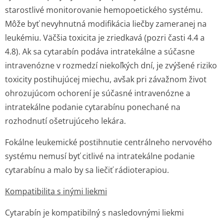
starostlivé monitorovanie hemopoetického systému.
Môže byť nevyhnutná modifikácia liečby zameranej na
leukémiu. Väčšia toxicita je zriedkavá (pozri časti 4.4 a
4.8). Ak sa cytarabín podáva intratekálne a súčasne
intravenózne v rozmedzí niekoľkých dní, je zvýšené riziko
toxicity postihujúcej miechu, avšak pri závažnom život
ohrozujúcom ochorení je súčasné intravenózne a
intratekálne podanie cytarabínu ponechané na
rozhodnutí ošetrujúceho lekára.
Fokálne leukemické postihnutie centrálneho nervového
systému nemusí byť citlivé na intratekálne podanie
cytarabínu a malo by sa liečiť rádioterapiou.
Kompatibilita s inými liekmi
Cytarabín je kompatibilný s nasledovnými liekmi