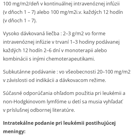
100 mg/m2/deň v kontinuálnej intravenóznej infúzii
(v dňoch 1 – 7) alebo 100 mg/m2
i.v.
každých 12 hodín
(v dňoch 1 – 7).
Vysoko dávkovaná liečba :
2–3 g/m2 vo forme
intravenóznej infúzie v trvaní 1–3 hodiny podávanej
každých 12 hodín 2–6 dní v monoterapii alebo
kombinácii s inými chemoterapeutikami.
Subkutánne podávanie :
vo všeobecnosti 20–100 mg/m2
v závislosti od indikácii a dávkovacom režime.
Súčasné odporúčania ohľadom použitia pri leukémii a
non-Hodgkinovom lymfóme u detí sa musia vyhľadať
v príslušnej odbornej literatúre.
Intratekálne podanie pri leukémii postihujúcej
meningy
: