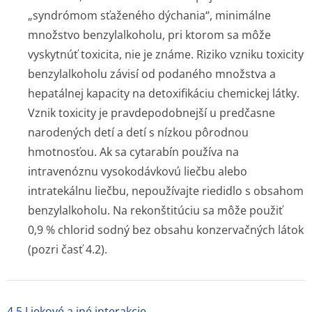
„syndrómom sťaženého dýchania“, minimálne
množstvo benzylalkoholu, pri ktorom sa môže
vyskytnúť toxicita, nie je známe. Riziko vzniku toxicity
benzylalkoholu závisí od podaného množstva a
hepatálnej kapacity na detoxifikáciu chemickej látky.
Vznik toxicity je pravdepodobnejší u predčasne
narodených detí a detí s nízkou pôrodnou
hmotnosťou. Ak sa cytarabín používa na
intravenóznu vysokodávkovú liečbu alebo
intratekálnu liečbu, nepoužívajte riedidlo s obsahom
benzylalkoholu. Na rekonštitúciu sa môže použiť
0,9 % chlorid sodný bez obsahu konzervačných látok
(pozri časť 4.2).
4.5 Liekové a iné interakcie