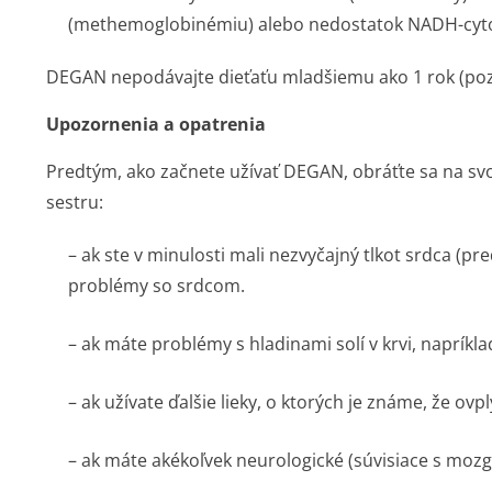
(methemoglobinémiu) alebo nedostatok NADH-cyt
DEGAN nepodávajte dieťaťu mladšiemu ako 1 rok (pozri
Upozornenia a opatrenia
Predtým, ako začnete užívať DEGAN, obráťte sa na svo
sestru:
– ak ste v minulosti mali nezvyčajný tlkot srdca (pr
problémy so srdcom.
– ak máte problémy s hladinami solí v krvi, napríkl
– ak užívate ďalšie lieky, o ktorých je známe, že ovp
– ak máte akékoľvek neurologické (súvisiace s mo