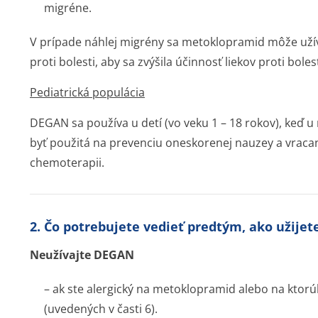
migréne.
V prípade náhlej migrény sa metoklopramid môže užív
proti bolesti, aby sa zvýšila účinnosť liekov proti bolest
Pediatrická populácia
DEGAN sa používa u detí (vo veku 1 – 18 rokov), keď u
byť použitá na prevenciu oneskorenej nauzey a vracan
chemoterapii.
2. Čo potrebujete vedieť predtým, ako užije
Neužívajte DEGAN
– ak ste alergický na metoklopramid alebo na ktorúk
(uvedených v časti 6).