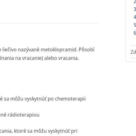
2
4
6
e liečivo nazývané metoklopramid. Pôsobí
Zd
nania na vracanie) alebo vracania.
ré sa môžu vyskytnúť po chemoterapii
ené rádioterapiou
cania, ktoré sa môžu vyskytnúť pri