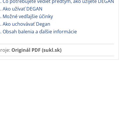
. Čo potrebujete vedieť predtým, ako užijete DEGAN
3. Ako užívať DEGAN
. Možné vedľajšie účinky
5. Ako uchovávať Degan
. Obsah balenia a ďalšie informácie
roje:
Originál PDF (sukl.sk)