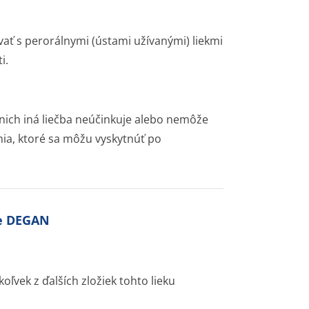
ať s perorálnymi (ústami užívanými) liekmi
i.
 nich iná liečba neúčinkuje alebo nemôže
ia, ktoré sa môžu vyskytnúť po
te DEGAN
oľvek z ďalších zložiek tohto lieku