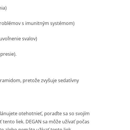
nia)
h problémov s imunitným systémom)
uvoľnenie svalov)
presie).
ramidom, pretože zvyšuje sedatívny
plánujete otehotnieť, poraďte sa so svojím
ť tento liek. DEGAN sa môže užívať počas
te alebo nemáte užívať tento liek.