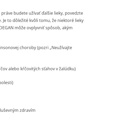
i práve budete užívať ďalšie lieky, povedzte
 Je to dôležité kvôli tomu, že niektoré lieky
 DEGAN môže ovplyvniť spôsob, akým
kinsonovej choroby (pozri „Neužívajte
ŕčov alebo kŕčovitých sťahov v žalúdku)
bolesti)
s duševným zdravím