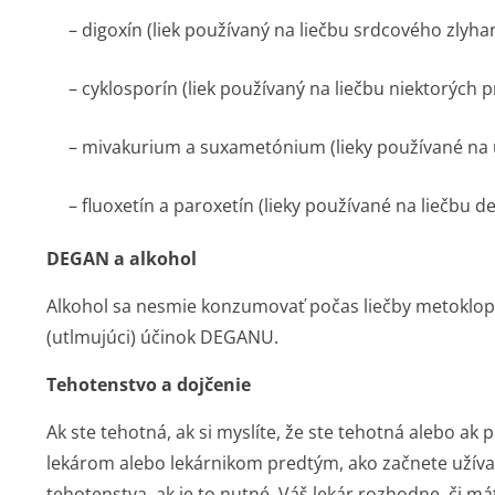
– digoxín (liek používaný na liečbu srdcového zlyha
– cyklosporín (liek používaný na liečbu niektorýc
– mivakurium a suxametónium (lieky používané na 
– fluoxetín a paroxetín (lieky používané na liečbu de
DEGAN a alkohol
Alkohol sa nesmie konzumovať počas liečby metoklop
(utlmujúci) účinok DEGANU.
Tehotenstvo a dojčenie
Ak ste tehotná, ak si myslíte, že ste tehotná alebo ak 
lekárom alebo lekárnikom predtým, ako začnete užíva
tehotenstva, ak je to nutné. Váš lekár rozhodne, či má