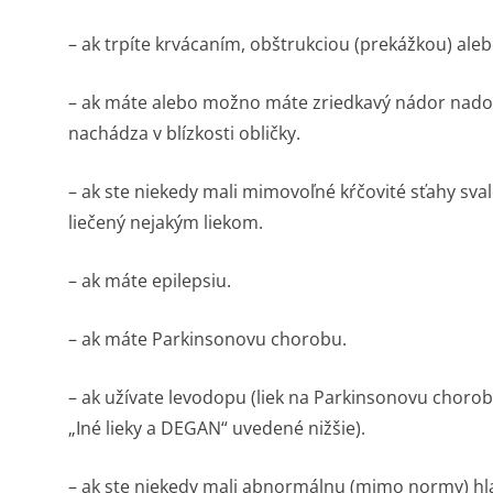
– ak trpíte krvácaním, obštrukciou (prekážkou) ale
– ak máte alebo možno máte zriedkavý nádor nadob
nachádza v blízkosti obličky.
– ak ste niekedy mali mimovoľné kŕčovité sťahy sval
liečený nejakým liekom.
– ak máte epilepsiu.
– ak máte Parkinsonovu chorobu.
– ak užívate levodopu (liek na Parkinsonovu choro
„Iné lieky a DEGAN“ uvedené nižšie).
– ak ste niekedy mali abnormálnu (mimo normy) hl