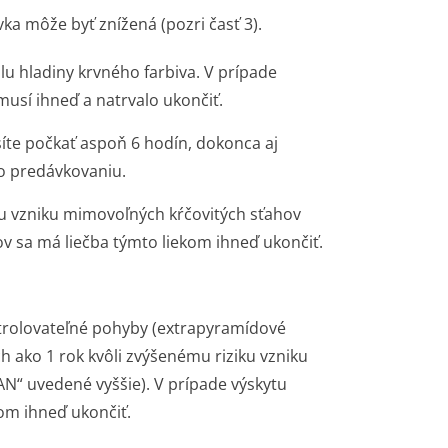
a môže byť znížená (pozri časť 3).
lu hladiny krvného farbiva. V prípade
usí ihneď a natrvalo ukončiť.
te počkať aspoň 6 hodín, dokonca aj
lo predávkovaniu.
iku vzniku mimovoľných kŕčovitých sťahov
v sa má liečba týmto liekom ihneď ukončiť.
trolovateľné pohyby (extrapyramídové
h ako 1 rok kvôli zvýšenému riziku vzniku
N“ uvedené vyššie). V prípade výskytu
om ihneď ukončiť.