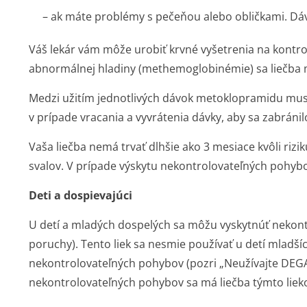
– ak máte problémy s pečeňou alebo obličkami. Dávk
Váš lekár vám môže urobiť krvné vyšetrenia na kontro
abnormálnej hladiny (methemoglobinémie) sa liečba m
Medzi užitím jednotlivých dávok metoklopramidu musí
v prípade vracania a vyvrátenia dávky, aby sa zabráni
Vaša liečba nemá trvať dlhšie ako 3 mesiace kvôli riz
svalov. V prípade výskytu nekontrolovateľných pohybo
Deti a dospievajúci
U detí a mladých dospelých sa môžu vyskytnúť nekon
poruchy). Tento liek sa nesmie používať u detí mladšíc
nekontrolovateľných pohybov (pozri „Neužívajte DEGA
nekontrolovateľných pohybov sa má liečba týmto liek