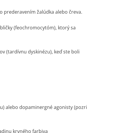
bo prederavením žalúdka alebo čreva.
ličky (feochromocytóm), ktorý sa
ov (tardívnu dyskinézu), keď ste boli
bu) alebo dopaminergné agonisty (pozri
adinu krvného farbiva