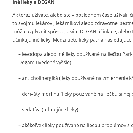
Iné lieky a DEGAN
Ak teraz užívate, alebo ste v poslednom čase užívali, č
to svojmu lekárovi, lekárnikovi alebo zdravotnej sestre.
môžu ovplyvniť spôsob, akým DEGAN účinkuje, alebo
účinkujú iné lieky. Medzi tieto lieky patria nasledujúce:
– levodopa alebo iné lieky používané na liečbu Par
Degan“ uvedené vyššie)
– anticholinergiká (lieky používané na zmiernenie k
– deriváty morfínu (lieky používané na liečbu silnej 
– sedatíva (utlmujúce lieky)
– akékoľvek lieky používané na liečbu problémov 