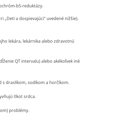
ochróm-b5-reduktázy.
 „Deti a dospievajúci“ uvedené nižšie).
jho lekára, lekárnika alebo zdravotnú
edĺženie QT intervalu) alebo akékoľvek iné
ad s draslíkom, sodíkom a horčíkom.
lyvňujú tlkot srdca.
zgom) problémy.