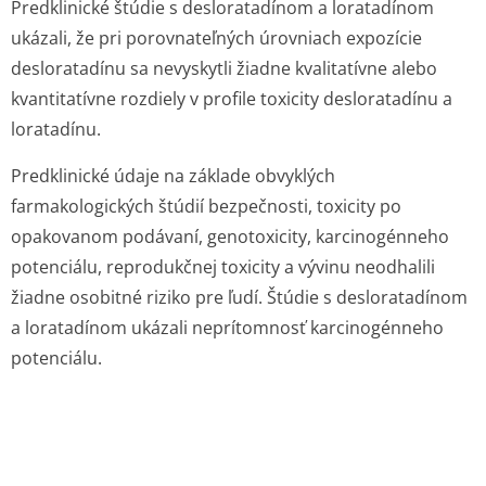
Predklinické štúdie s desloratadínom a loratadínom
ukázali, že pri porovnateľných úrovniach expozície
desloratadínu sa nevyskytli žiadne kvalitatívne alebo
kvantitatívne rozdiely v profile toxicity desloratadínu a
loratadínu.
Predklinické údaje na základe obvyklých
farmakologických štúdií bezpečnosti, toxicity po
opakovanom podávaní, genotoxicity, karcinogénneho
potenciálu, reprodukčnej toxicity a vývinu neodhalili
žiadne osobitné riziko pre ľudí. Štúdie s desloratadínom
a loratadínom ukázali neprítomnosť karcinogénneho
potenciálu.
6. FARMACEUTICKÉ INFORMÁCIE