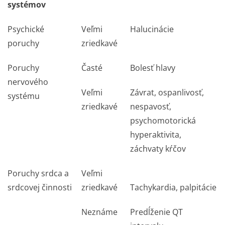
systémov
Psychické
Veľmi
Halucinácie
poruchy
zriedkavé
Poruchy
Časté
Bolesť hlavy
nervového
Veľmi
Závrat, ospanlivosť,
systému
zriedkavé
nespavosť,
psychomotorická
hyperaktivita,
záchvaty kŕčov
Poruchy srdca a
Veľmi
srdcovej činnosti
zriedkavé
Tachykardia, palpitácie
Neznáme
Predĺženie QT