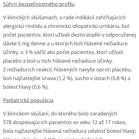
Súhrn bezpečnostného profilu
V klinických skúšaniach, v rade indikácií zahŕňajúcich
alergickú rinitídu a chronickú idiopatickú urtikáriu, bol
počet pacientov, ktorí užívali desloratadín v odporučenej
dávke 5 mg denne a u ktorých boli hlásené nežiaduce
účinky, o 3 % väčší ako počet pacientov, ktorí užívali
placebo a boli u nich hlásené nežiaduce účinky.
Z nežiaducich reakcií, hlásených navyše oproti placebu,
boli najčastejšie únava (1,2 %), sucho v ústach (0,8 %) a
bolesť hlavy (0,6 %).
Pediatrická populácia
V klinickom skúšaní, do ktorého bolo zaradených
578 dospievajúcich pacientov vo veku 12 až 17 rokov,
bola najčastejšie hlásená nežiaduca udalosť bolesť hlavy;