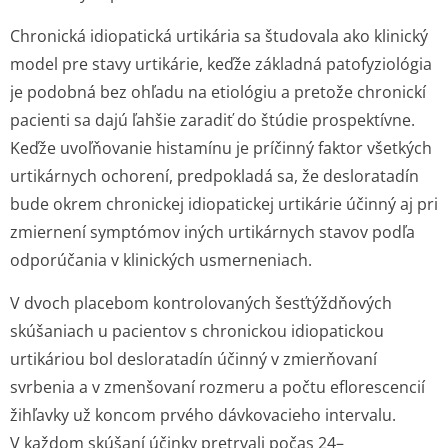
Chronická idiopatická urtikária sa študovala ako klinický
model pre stavy urtikárie, keďže základná patofyziológia
je podobná bez ohľadu na etiológiu a pretože chronickí
pacienti sa dajú ľahšie zaradiť do štúdie prospektívne.
Keďže uvoľňovanie histamínu je príčinný faktor všetkých
urtikárnych ochorení, predpokladá sa, že desloratadín
bude okrem chronickej idiopatickej urtikárie účinný aj pri
zmiernení symptómov iných urtikárnych stavov podľa
odporúčania v klinických usmerneniach.
V dvoch placebom kontrolovaných šesťtýždňových
skúšaniach u pacientov s chronickou idiopatickou
urtikáriou bol desloratadín účinný v zmierňovaní
svrbenia a v zmenšovaní rozmeru a počtu eflorescencií
žihľavky už koncom prvého dávkovacieho intervalu.
V každom skúšaní účinky pretrvali počas 24–