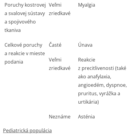
Poruchy kostrovej
Veľmi
Myalgia
a svalovej sústavy
zriedkavé
a spojivového
tkaniva
Celkové poruchy
Časté
Únava
a reakcie v mieste
Veľmi
Reakcie
podania
zriedkavé
z precitlivenosti (také
ako anafylaxia,
angioedém, dyspnoe,
pruritus, vyrážka a
urtikária)
Neznáme
Asténia
Pediatrická populácia