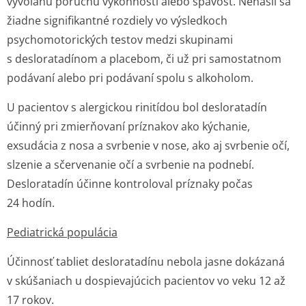
vyvolanú poruchu výkonnosti alebo spavosť. Nenašli sa
žiadne signifikantné rozdiely vo výsledkoch
psychomotorických testov medzi skupinami
s desloratadínom a placebom, či už pri samostatnom
podávaní alebo pri podávaní spolu s alkoholom.
U pacientov s alergickou rinitídou bol desloratadín
účinný pri zmierňovaní príznakov ako kýchanie,
exsudácia z nosa a svrbenie v nose, ako aj svrbenie očí,
slzenie a sčervenanie očí a svrbenie na podnebí.
Desloratadín účinne kontroloval príznaky počas
24 hodín.
Pediatrická populácia
Účinnosť tabliet desloratadínu nebola jasne dokázaná
v skúšaniach u dospievajúcich pacientov vo veku 12 až
17 rokov.