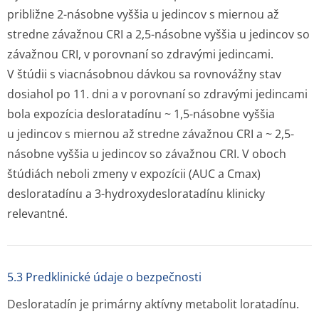
približne 2-násobne vyššia u jedincov s miernou až
stredne závažnou CRI a 2,5-násobne vyššia u jedincov so
závažnou CRI, v porovnaní so zdravými jedincami.
V štúdii s viacnásobnou dávkou sa rovnovážny stav
dosiahol po 11. dni a v porovnaní so zdravými jedincami
bola expozícia desloratadínu ~ 1,5-násobne vyššia
u jedincov s miernou až stredne závažnou CRI a ~ 2,5-
násobne vyššia u jedincov so závažnou CRI. V oboch
štúdiách neboli zmeny v expozícii (AUC a Cmax)
desloratadínu a 3-hydroxydeslora­tadínu klinicky
relevantné.
5.3 Predklinické údaje o bezpečnosti
Desloratadín je primárny aktívny metabolit loratadínu.