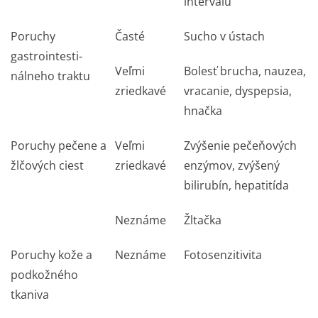
intervalu
Poruchy
Časté
Sucho v ústach
gastrointesti­
Veľmi
Bolesť brucha, nauzea,
nálneho traktu
zriedkavé
vracanie, dyspepsia,
hnačka
Poruchy pečene a
Veľmi
Zvýšenie pečeňových
žlčových ciest
zriedkavé
enzýmov, zvýšený
bilirubín, hepatitída
Neznáme
Žltačka
Poruchy kože a
Neznáme
Fotosenzitivita
podkožného
tkaniva