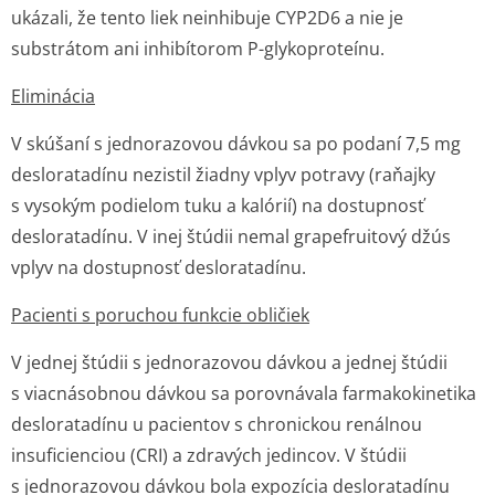
ukázali, že tento liek neinhibuje CYP2D6 a nie je
substrátom ani inhibítorom P-glykoproteínu.
Eliminácia
V skúšaní s jednorazovou dávkou sa po podaní 7,5 mg
desloratadínu nezistil žiadny vplyv potravy (raňajky
s vysokým podielom tuku a kalórií) na dostupnosť
desloratadínu. V inej štúdii nemal grapefruitový džús
vplyv na dostupnosť desloratadínu.
Pacienti s poruchou funkcie obličiek
V jednej štúdii s jednorazovou dávkou a jednej štúdii
s viacnásobnou dávkou sa porovnávala farmakokinetika
desloratadínu u pacientov s chronickou renálnou
insuficienciou (CRI) a zdravých jedincov. V štúdii
s jednorazovou dávkou bola expozícia desloratadínu