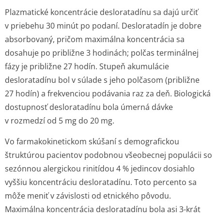
Plazmatické koncentrácie desloratadínu sa dajú určiť
v priebehu 30 minút po podaní. Desloratadín je dobre
absorbovaný, pričom maximálna koncentrácia sa
dosahuje po približne 3 hodinách; polčas terminálnej
fázy je približne 27 hodín. Stupeň akumulácie
desloratadínu bol v súlade s jeho polčasom (približne
27 hodín) a frekvenciou podávania raz za deň. Biologická
dostupnosť desloratadínu bola úmerná dávke
v rozmedzí od 5 mg do 20 mg.
Vo farmakokinetickom skúšaní s demografickou
štruktúrou pacientov podobnou všeobecnej populácii so
sezónnou alergickou rinitídou 4 % jedincov dosiahlo
vyššiu koncentráciu desloratadínu. Toto percento sa
môže meniť v závislosti od etnického pôvodu.
Maximálna koncentrácia desloratadínu bola asi 3-krát