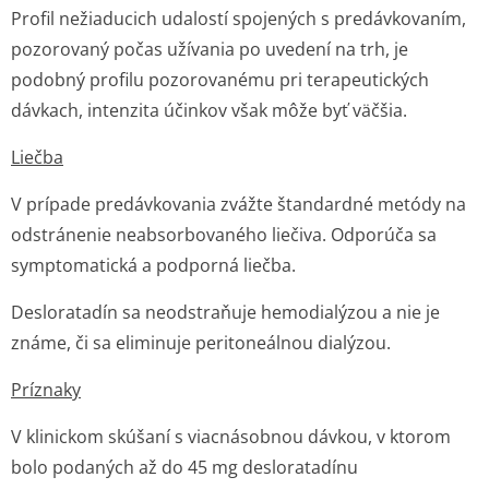
Profil nežiaducich udalostí spojených s predávkovaním,
pozorovaný počas užívania po uvedení na trh, je
podobný profilu pozorovanému pri terapeutických
dávkach, intenzita účinkov však môže byť väčšia.
Liečba
V prípade predávkovania zvážte štandardné metódy na
odstránenie neabsorbovaného liečiva. Odporúča sa
symptomatická a podporná liečba.
Desloratadín sa neodstraňuje hemodialýzou a nie je
známe, či sa eliminuje peritoneálnou dialýzou.
Príznaky
V klinickom skúšaní s viacnásobnou dávkou, v ktorom
bolo podaných až do 45 mg desloratadínu