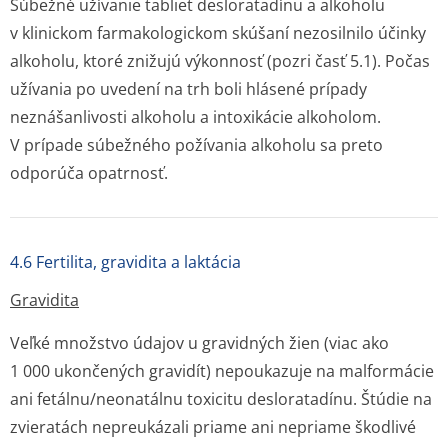
Súbežné užívanie tabliet desloratadínu a alkoholu
v klinickom farmakologickom skúšaní nezosilnilo účinky
alkoholu, ktoré znižujú výkonnosť (pozri časť 5.1). Počas
užívania po uvedení na trh boli hlásené prípady
neznášanlivosti alkoholu a intoxikácie alkoholom.
V prípade súbežného požívania alkoholu sa preto
odporúča opatrnosť.
4.6 Fertilita, gravidita a laktácia
Gravidita
Veľké množstvo údajov u gravidných žien (viac ako
1 000 ukončených gravidít) nepoukazuje na malformácie
ani fetálnu/neonatálnu toxicitu desloratadínu. Štúdie na
zvieratách nepreukázali priame ani nepriame škodlivé