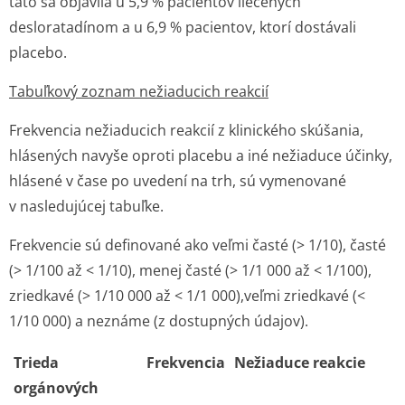
táto sa objavila u 5,9 % pacientov liečených
desloratadínom a u 6,9 % pacientov, ktorí dostávali
placebo.
Tabuľkový zoznam nežiaducich reakcií
Frekvencia nežiaducich reakcií z klinického skúšania,
hlásených navyše oproti placebu a iné nežiaduce účinky,
hlásené v čase po uvedení na trh, sú vymenované
v nasledujúcej tabuľke.
Frekvencie sú definované ako veľmi časté (> 1/10), časté
(> 1/100 až < 1/10), menej časté (> 1/1 000 až < 1/100),
zriedkavé (> 1/10 000 až < 1/1 000),veľmi zriedkavé (<
1/10 000) a neznáme (z dostupných údajov).
Trieda
Frekvencia
Nežiaduce reakcie
orgánových