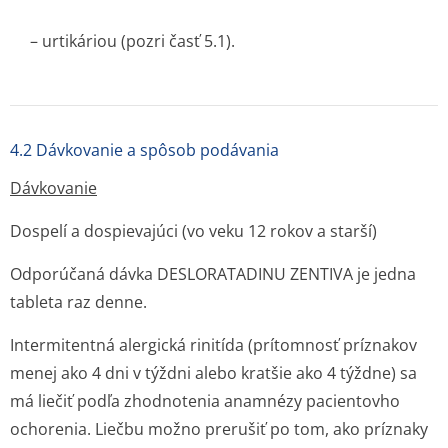
– urtikáriou (pozri časť 5.1).
4.2 Dávkovanie a spôsob podávania
Dávkovanie
Dospelí a dospievajúci (vo veku 12 rokov a starší)
Odporúčaná dávka DESLORATADINU ZENTIVA je jedna
tableta raz denne.
Intermitentná alergická rinitída (prítomnosť príznakov
menej ako 4 dni v týždni alebo kratšie ako 4 týždne) sa
má liečiť podľa zhodnotenia anamnézy pacientovho
ochorenia. Liečbu možno prerušiť po tom, ako príznaky