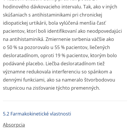
hodinového dávkovacieho intervalu. Tak, ako v iných
skúšaniach s antihistaminikami pri chronickej
idiopatickej urtikárii, bola vylúčená menšia časť
pacientov, ktorí boli identifikovaní ako neodpovedajúci
na antihistaminiká. Zmiernenie svrbenia väčšie ako
o 50 % sa pozorovalo u 55 % pacientov, liečených
desloratadínom, oproti 19 % pacientov, ktorým bolo
podávané placebo. Liečba desloratadínom tiež
významne redukovala interferenciu so spánkom a
dennými funkciami, ako sa nameralo štvorbodovou
stupnicou na zisťovanie týchto premenných.
5.2 Farmakokinetické vlastnosti
Absorpcia