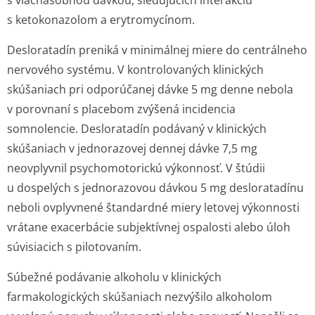
s viacnásobnou dávkou, sledujúcich interakciu
s ketokonazolom a erytromycínom.
Desloratadín preniká v minimálnej miere do centrálneho
nervového systému. V kontrolovaných klinických
skúšaniach pri odporúčanej dávke 5 mg denne nebola
v porovnaní s placebom zvýšená incidencia
somnolencie. Desloratadín podávaný v klinických
skúšaniach v jednorazovej dennej dávke 7,5 mg
neovplyvnil psychomotorickú výkonnosť. V štúdii
u dospelých s jednorazovou dávkou 5 mg desloratadínu
neboli ovplyvnené štandardné miery letovej výkonnosti
vrátane exacerbácie subjektívnej ospalosti alebo úloh
súvisiacich s pilotovaním.
Súbežné podávanie alkoholu v klinických
farmakologických skúšaniach nezvýšilo alkoholom