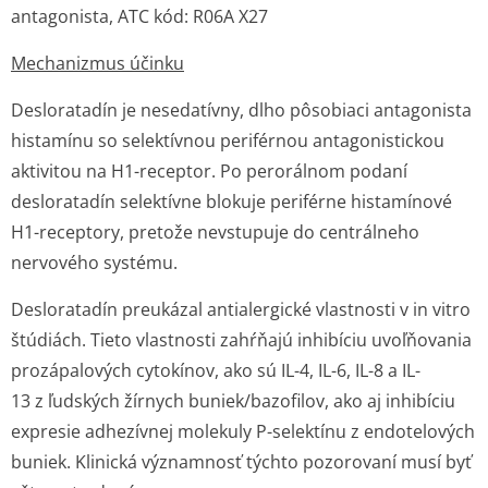
antagonista, ATC kód: R06A X27
Mechanizmus účinku
Desloratadín je nesedatívny, dlho pôsobiaci antagonista
histamínu so selektívnou periférnou antagonistickou
aktivitou na H1-receptor. Po perorálnom podaní
desloratadín selektívne blokuje periférne histamínové
H1-receptory, pretože nevstupuje do centrálneho
nervového systému.
Desloratadín preukázal antialergické vlastnosti v
in vitro
štúdiách. Tieto vlastnosti zahŕňajú inhibíciu uvoľňovania
prozápalových cytokínov, ako sú IL-4, IL-6, IL-8 a IL-
13 z ľudských žírnych buniek/bazofilov, ako aj inhibíciu
expresie adhezívnej molekuly P-selektínu z endotelových
buniek. Klinická významnosť týchto pozorovaní musí byť