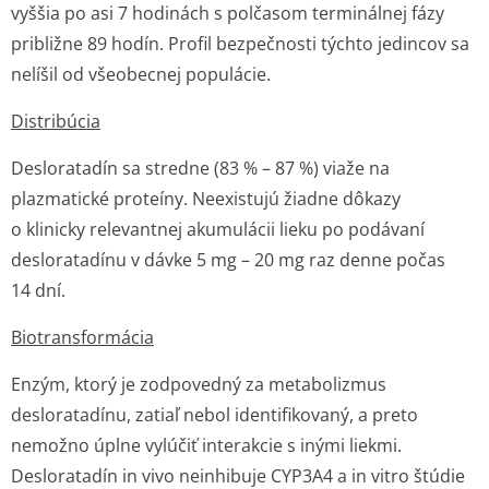
vyššia po asi 7 hodinách s polčasom terminálnej fázy
približne 89 hodín. Profil bezpečnosti týchto jedincov sa
nelíšil od všeobecnej populácie.
Distribúcia
Desloratadín sa stredne (83 % – 87 %) viaže na
plazmatické proteíny. Neexistujú žiadne dôkazy
o klinicky relevantnej akumulácii lieku po podávaní
desloratadínu v dávke 5 mg – 20 mg raz denne počas
14 dní.
Biotransformácia
Enzým, ktorý je zodpovedný za metabolizmus
desloratadínu, zatiaľ nebol identifikovaný, a preto
nemožno úplne vylúčiť interakcie s inými liekmi.
Desloratadín
in vivo
neinhibuje CYP3A4 a
in vitro
štúdie