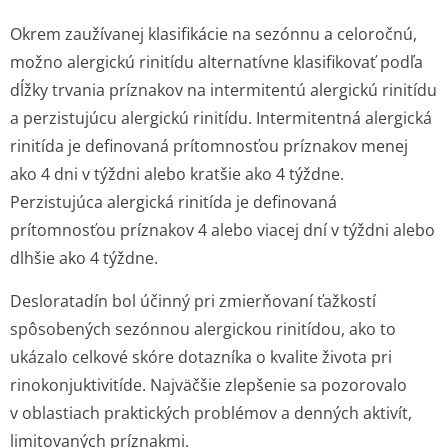
Okrem zaužívanej klasifikácie na sezónnu a celoročnú,
možno alergickú rinitídu alternatívne klasifikovať podľa
dĺžky trvania príznakov na intermitentú alergickú rinitídu
a perzistujúcu alergickú rinitídu. Intermitentná alergická
rinitída je definovaná prítomnosťou príznakov menej
ako 4 dni v týždni alebo kratšie ako 4 týždne.
Perzistujúca alergická rinitída je definovaná
prítomnosťou príznakov 4 alebo viacej dní v týždni alebo
dlhšie ako 4 týždne.
Desloratadín bol účinný pri zmierňovaní ťažkostí
spôsobených sezónnou alergickou rinitídou, ako to
ukázalo celkové skóre dotazníka o kvalite života pri
rinokonjuktivitíde. Najväčšie zlepšenie sa pozorovalo
v oblastiach praktických problémov a denných aktivít,
limitovaných príznakmi.