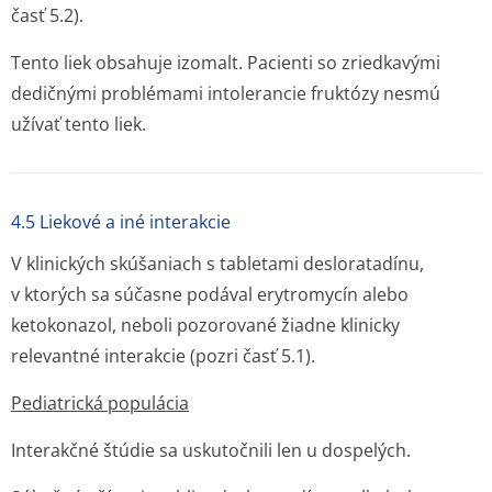
časť 5.2).
Tento liek obsahuje izomalt. Pacienti so zriedkavými
dedičnými problémami intolerancie fruktózy nesmú
užívať tento liek.
4.5 Liekové a iné interakcie
V klinických skúšaniach s tabletami desloratadínu,
v ktorých sa súčasne podával erytromycín alebo
ketokonazol, neboli pozorované žiadne klinicky
relevantné interakcie (pozri časť 5.1).
Pediatrická populácia
Interakčné štúdie sa uskutočnili len u dospelých.