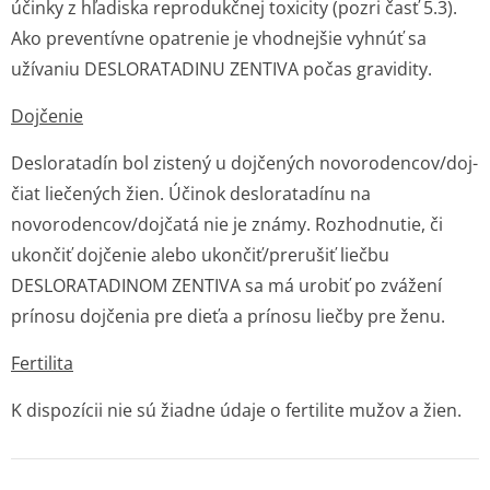
účinky z hľadiska reprodukčnej toxicity (pozri časť 5.3).
Ako preventívne opatrenie je vhodnejšie vyhnúť sa
užívaniu DESLORATADINU ZENTIVA počas gravidity.
Dojčenie
Desloratadín bol zistený u dojčených novorodencov/doj­
čiat liečených žien. Účinok desloratadínu na
novorodencov/doj­čatá nie je známy. Rozhodnutie, či
ukončiť dojčenie alebo ukončiť/prerušiť liečbu
DESLORATADINOM ZENTIVA sa má urobiť po zvážení
prínosu dojčenia pre dieťa a prínosu liečby pre ženu.
Fertilita
K dispozícii nie sú žiadne údaje o fertilite mužov a žien.