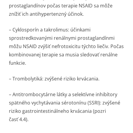
prostaglandínov počas terapie NSAID sa môže
znížiť ich antihypertenzný účinok.
–
Cyklosporín a takrolimus:
účinkami
sprostredkovanými renálnymi prostaglandínmi
môžu NSAID zvýšiť nefrotoxicitu týchto liečiv. Počas
kombinovanej terapie sa musia sledovať renálne
funkcie.
–
Trombolytiká:
zvýšené riziko krvácania.
– Antitrombocytárne látky a selektívne inhibítory
spätného vychytávania sérotonínu (SSRI): zvýšené
riziko gastrointesti­nálneho krvácania (pozri
časť 4.4).