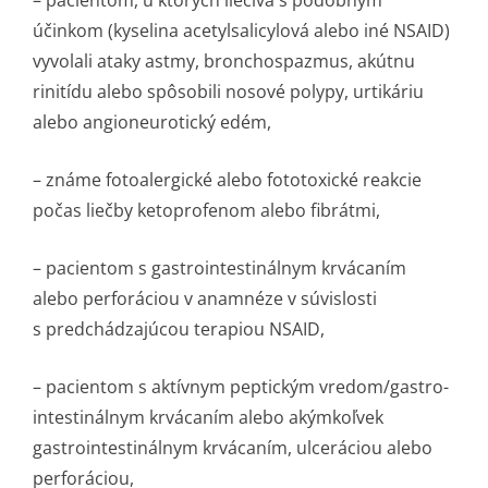
– pacientom, u ktorých liečivá s podobným
účinkom (kyselina acetylsalicylová alebo iné NSAID)
vyvolali ataky astmy, bronchospazmus, akútnu
rinitídu alebo spôsobili nosové polypy, urtikáriu
alebo angioneurotic­ký edém,
– známe fotoalergické alebo fototoxické reakcie
počas liečby ketoprofenom alebo fibrátmi,
– pacientom s gastrointes­tinálnym krvácaním
alebo perforáciou v anamnéze v súvislosti
s predchádzajúcou terapiou NSAID,
– pacientom s aktívnym peptickým vredom/gastro­
intestinálnym krvácaním alebo akýmkoľvek
gastrointestinálnym krvácaním, ulceráciou alebo
perforáciou,