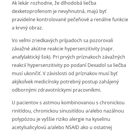
Ak lekár rozhodne, že dlhodobá liečba
dexketoprofenom je nevyhnutná, majú byť
pravidelne kontrolované pečeňové a renálne funkcie
a krvný obraz.
Vo veľmi zriedkavých prípadoch sa pozorovali
závažné akútne reakcie hypersenzitivity (napr.
anafylaktický šok). Pri prvých príznakoch závažných
reakcií hypersenzitivity po podaní Dexadol sa liečba
musí ukončiť. V závislosti od príznakov musí byť
akýkoľvek medicínsky potrebný postup zahájený
odbornými zdravotníckymi pracovníkmi.
U pacientov s astmou kombinovanou s chronickou
rinitídou, chronickou sinusitídou a/alebo nazálnou
polypózou je vyššie riziko alergie na kyselinu
acetylsalicylovú a/alebo NSAID ako u ostatnej