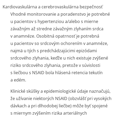
Kardiovaskulárna a cerebrovaskulárna bezpečnosť
Vhodné monitorovanie a poradenstvo je potrebné
u pacientov s hypertenziou a/alebo s mierne
závažným až stredne závažným zlyhaním srdca
v anamnéze. Osobitná opatrnosť je potrebná
u pacientov so srdcovým ochorením v anamnéze,
najmä u tých s predchádzajúcimi epizódami
srdcového zlyhania, keďže u nich existuje zvýšené
riziko srdcového zlyhania, pretože v súvislosti
s liečbou s NSAID bola hlásená retencia tekutín
a edém.
Klinické skúšky a epidemiologické údaje naznačujú,
že užívanie niektorých NSAID (obzvlášť pri vysokých
dávkach a pri dlhodobej liečbe) môže byť spojené
s miernym zvýšením rizika arteriálnych