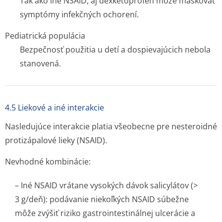
Tak ako iné NSAID, aj dexketoprofen môže maskovať
symptómy infekčných ochorení.
Pediatrická populácia
Bezpečnosť použitia u detí a dospievajúcich nebola
stanovená.
4.5 Liekové a iné interakcie
Nasledujúce interakcie platia všeobecne pre nesteroidné
protizápalové lieky (NSAID).
Nevhodné kombinácie:
–
Iné NSAID vrátane vysokých dávok salicylátov
(>
3 g/deň): podávanie niekoľkých NSAID súbežne
môže zvýšiť riziko gastrointestinálnej ulcerácie a