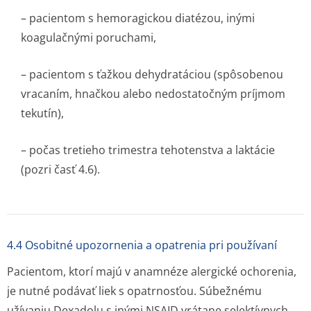
– pacientom s hemoragickou diatézou, inými
koagulačnými poruchami,
– pacientom s ťažkou dehydratáciou (spôsobenou
vracaním, hnačkou alebo nedostatočným príjmom
tekutín),
– počas tretieho trimestra tehotenstva a laktácie
(pozri časť 4.6).
4.4 Osobitné upozornenia a opatrenia pri používaní
Pacientom, ktorí majú v anamnéze alergické ochorenia,
je nutné podávať liek s opatrnosťou. Súbežnému
užívaniu Dexadolu s inými NSAID vrátane selektívnych