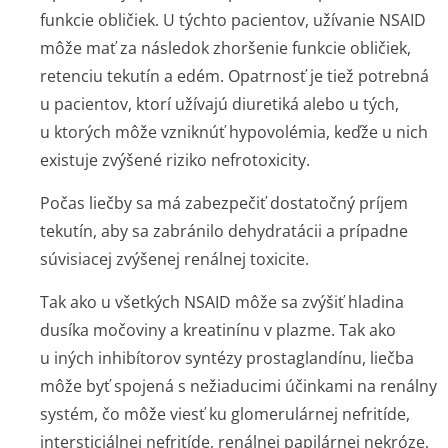
funkcie obličiek. U týchto pacientov, užívanie NSAID
môže mať za následok zhoršenie funkcie obličiek,
retenciu tekutín a edém. Opatrnosť je tiež potrebná
u pacientov, ktorí užívajú diuretiká alebo u tých,
u ktorých môže vzniknúť hypovolémia, keďže u nich
existuje zvýšené riziko nefrotoxicity.
Počas liečby sa má zabezpečiť dostatočný príjem
tekutín, aby sa zabránilo dehydratácii a prípadne
súvisiacej zvýšenej renálnej toxicite.
Tak ako u všetkých NSAID môže sa zvýšiť hladina
dusíka močoviny a kreatinínu v plazme. Tak ako
u iných inhibítorov syntézy prostaglandínu, liečba
môže byť spojená s nežiaducimi účinkami na renálny
systém, čo môže viesť ku glomerulárnej nefritíde,
intersticiálnej nefritíde, renálnej papilárnej nekróze,