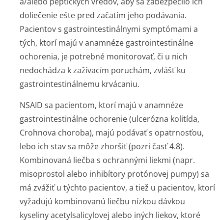
a/alebo peptických vredov, aby sa zabezpečilo ich
doliečenie ešte pred začatím jeho podávania.
Pacientov s gastrointes­tinálnymi symptómami a
tých, ktorí majú v anamnéze gastrointestinálne
ochorenia, je potrebné monitorovať, či u nich
nedochádza k zažívacím poruchám, zvlášť ku
gastrointesti­nálnemu krvácaniu.
NSAID sa pacientom, ktorí majú v anamnéze
gastrointestinálne ochorenie (ulcerózna kolitída,
Crohnova choroba), majú podávať s opatrnosťou,
lebo ich stav sa môže zhoršiť (pozri časť 4.8).
Kombinovaná liečba s ochrannými liekmi (napr.
misoprostol alebo inhibítory protónovej pumpy) sa
má zvážiť u týchto pacientov, a tiež u pacientov, ktorí
vyžadujú kombinovanú liečbu nízkou dávkou
kyseliny acetylsalicylovej alebo iných liekov, ktoré