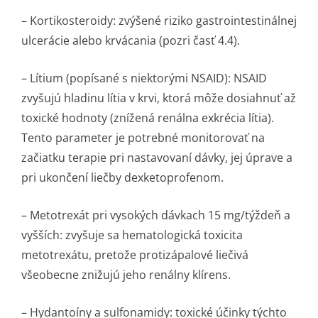
–
Kortikosteroidy:
zvýšené riziko gastrointestinálnej
ulcerácie alebo krvácania (pozri časť 4.4).
–
Lítium (popísané s niektorými NSAID):
NSAID
zvyšujú hladinu lítia v krvi, ktorá môže dosiahnuť až
toxické hodnoty (znížená renálna exkrécia lítia).
Tento parameter je potrebné monitorovať na
začiatku terapie pri nastavovaní dávky, jej úprave a
pri ukončení liečby dexketoprofenom.
–
Metotrexát pri vysokých dávkach 15 mg/týždeň a
vyšších:
zvyšuje sa hematologická toxicita
metotrexátu, pretože protizápalové liečivá
všeobecne znižujú jeho renálny klírens.
–
Hydantoíny a sulfonamidy:
toxické účinky týchto