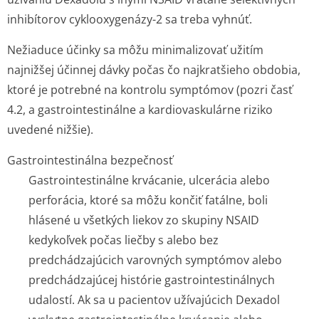
inhibítorov cyklooxygenázy-2 sa treba vyhnúť.
Nežiaduce účinky sa môžu minimalizovať užitím
najnižšej účinnej dávky počas čo najkratšieho obdobia,
ktoré je potrebné na kontrolu symptómov (pozri časť
4.2, a gastrointestinálne a kardiovaskulárne riziko
uvedené nižšie).
Gastrointestinálna bezpečnosť
Gastrointestinálne krvácanie, ulcerácia alebo
perforácia, ktoré sa môžu končiť fatálne, boli
hlásené u všetkých liekov zo skupiny NSAID
kedykoľvek počas liečby s alebo bez
predchádzajúcich varovných symptómov alebo
predchádzajúcej histórie gastrointesti­nálnych
udalostí. Ak sa u pacientov užívajúcich Dexadol