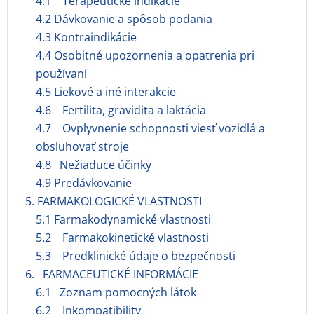
4.1 Terapeutické indikácie
4.2 Dávkovanie a spôsob podania
4.3 Kontraindikácie
4.4 Osobitné upozornenia a opatrenia pri
používaní
4.5 Liekové a iné interakcie
4.6 Fertilita, gravidita a laktácia
4.7 Ovplyvnenie schopnosti viesť vozidlá a
obsluhovať stroje
4.8 Nežiaduce účinky
4.9 Predávkovanie
5. FARMAKOLOGICKÉ VLASTNOSTI
5.1 Farmakodynamické vlastnosti
5.2 Farmakokinetické vlastnosti
5.3 Predklinické údaje o bezpečnosti
6. FARMACEUTICKÉ INFORMÁCIE
6.1 Zoznam pomocných látok
6.2 Inkompatibility