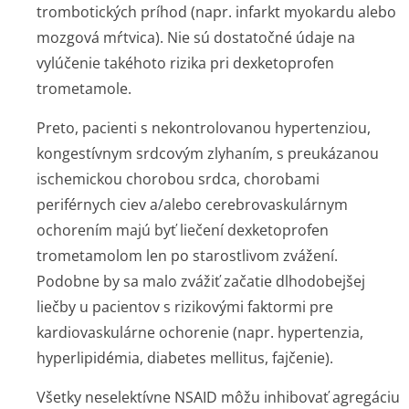
trombotických príhod (napr. infarkt myokardu alebo
mozgová mŕtvica). Nie sú dostatočné údaje na
vylúčenie takéhoto rizika pri dexketoprofen
trometamole.
Preto, pacienti s nekontrolovanou hypertenziou,
kongestívnym srdcovým zlyhaním, s preukázanou
ischemickou chorobou srdca, chorobami
periférnych ciev a/alebo cerebrovaskulárnym
ochorením majú byť liečení dexketoprofen
trometamolom len po starostlivom zvážení.
Podobne by sa malo zvážiť začatie dlhodobejšej
liečby u pacientov s rizikovými faktormi pre
kardiovaskulárne ochorenie (napr. hypertenzia,
hyperlipidémia, diabetes mellitus, fajčenie).
Všetky neselektívne NSAID môžu inhibovať agregáciu