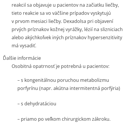
reakcií sa objavuje u pacientov na začiatku liečby,
tieto reakcie sa vo väčšine prípadov vyskytujú
v prvom mesiaci liečby. Dexadolsa pri objavení
prvých príznakov kožnej vyrážky, lézií na slizniciach
alebo akýchkoľvek iných príznakov hypersenzitivity
má vysadiť.
Ďalšie informácie
Osobitná opatrnosť je potrebná u pacientov:
– s kongenitálnou poruchou metabolizmu
porfyrínu (napr. akútna intermitentná porfýria)
– s dehydratáciou
– priamo po veľkom chirurgickom zákroku.