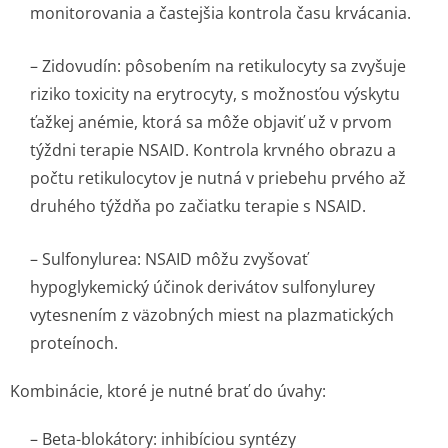
monitorovania a častejšia kontrola času krvácania.
–
Zidovudín:
pôsobením na retikulocyty sa zvyšuje
riziko toxicity na erytrocyty, s možnosťou výskytu
ťažkej anémie, ktorá sa môže objaviť už v prvom
týždni terapie NSAID. Kontrola krvného obrazu a
počtu retikulocytov je nutná v priebehu prvého až
druhého týždňa po začiatku terapie s NSAID.
–
Sulfonylurea:
NSAID môžu zvyšovať
hypoglykemický účinok derivátov sulfonylurey
vytesnením z väzobných miest na plazmatických
proteínoch.
Kombinácie, ktoré je nutné brať do úvahy:
–
Beta-blokátory:
inhibíciou syntézy