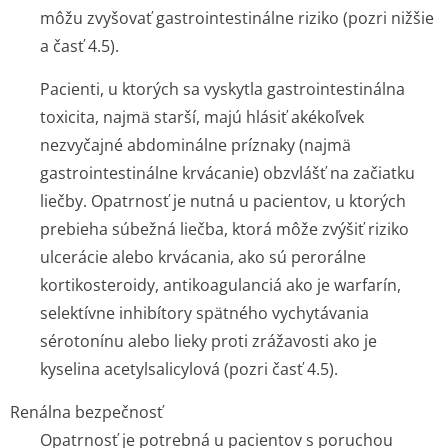
môžu zvyšovať gastrointestinálne riziko (pozri nižšie
a časť 4.5).
Pacienti, u ktorých sa vyskytla gastrointestinálna
toxicita, najmä starší, majú hlásiť akékoľvek
nezvyčajné abdominálne príznaky (najmä
gastrointestinálne krvácanie) obzvlášť na začiatku
liečby. Opatrnosť je nutná u pacientov, u ktorých
prebieha súbežná liečba, ktorá môže zvýšiť riziko
ulcerácie alebo krvácania, ako sú perorálne
kortikosteroidy, antikoagulanciá ako je warfarín,
selektívne inhibítory spätného vychytávania
sérotonínu alebo lieky proti zrážavosti ako je
kyselina acetylsalicylová (pozri časť 4.5).
Renálna bezpečnosť
Opatrnosť je potrebná u pacientov s poruchou