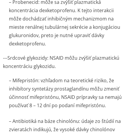
–
Probenecid:
môže sa zvýšiť plazmatická
koncentrácia dexketoprofenu. K tejto interakcii
môže dochádzať inhibičným mechanizmom na
mieste renálnej tubulárnej sekrécie a konjugáciou
glukuronidov, preto je nutné upraviť dávky
dexketoprofenu.
---Srdcové glykozidy:
NSAID môžu zvýšiť plazmatickú
koncentráciu glykozidu.
–
Mifepristón:
vzhľadom na teoretické riziko, že
inhibítory syntetázy prostaglandínu môžu zmeniť
účinnosť mifepristónu, NSAID prípravky sa nemajú
používať 8 – 12 dní po podaní mifepristónu.
–
Antibiotiká na báze chinolónu:
údaje zo štúdií na
zvieratách indikujú, že vysoké dávky chinolónov