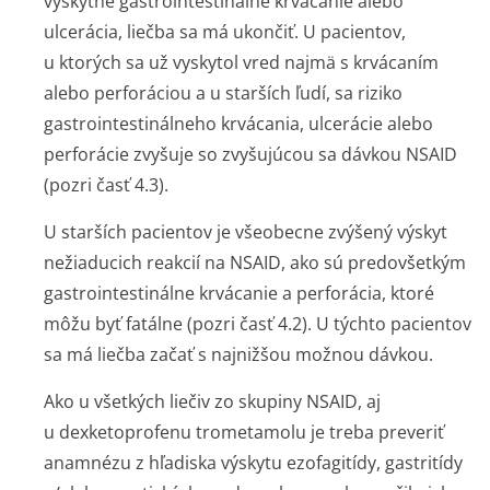
vyskytne gastrointestinálne krvácanie alebo
ulcerácia, liečba sa má ukončiť. U pacientov,
u ktorých sa už vyskytol vred najmä s krvácaním
alebo perforáciou a u starších ľudí, sa riziko
gastrointesti­nálneho krvácania, ulcerácie alebo
perforácie zvyšuje so zvyšujúcou sa dávkou NSAID
(pozri časť 4.3).
U starších pacientov je všeobecne zvýšený výskyt
nežiaducich reakcií na NSAID, ako sú predovšetkým
gastrointestinálne krvácanie a perforácia, ktoré
môžu byť fatálne (pozri časť 4.2). U týchto pacientov
sa má liečba začať s najnižšou možnou dávkou.
Ako u všetkých liečiv zo skupiny NSAID, aj
u dexketoprofenu trometamolu je treba preveriť
anamnézu z hľadiska výskytu ezofagitídy, gastritídy