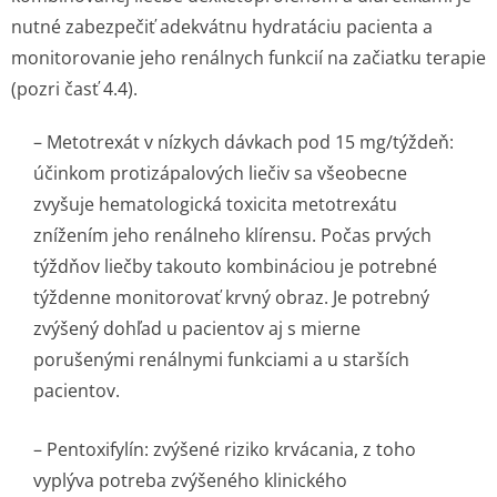
nutné zabezpečiť adekvátnu hydratáciu pacienta a
monitorovanie jeho renálnych funkcií na začiatku terapie
(pozri časť 4.4).
–
Metotrexát v nízkych dávkach pod 15 mg/týždeň:
účinkom protizápalových liečiv sa všeobecne
zvyšuje hematologická toxicita metotrexátu
znížením jeho renálneho klírensu. Počas prvých
týždňov liečby takouto kombináciou je potrebné
týždenne monitorovať krvný obraz. Je potrebný
zvýšený dohľad u pacientov aj s mierne
porušenými renálnymi funkciami a u starších
pacientov.
–
Pentoxifylín:
zvýšené riziko krvácania, z toho
vyplýva potreba zvýšeného klinického