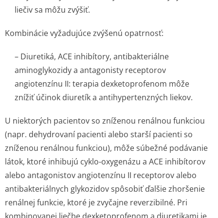
liečiv sa môžu zvýšiť.
Kombinácie vyžadujúce zvýšenú opatrnosť:
–
Diuretiká, ACE inhibítory, antibakteriálne
aminoglykozidy a antagonisty receptorov
angiotenzínu II:
terapia dexketoprofenom môže
znížiť účinok diuretík a antihypertenzných liekov.
U niektorých pacientov so zníženou renálnou funkciou
(napr. dehydrovaní pacienti alebo starší pacienti so
zníženou renálnou funkciou), môže súbežné podávanie
látok, ktoré inhibujú cyklo-oxygenázu a ACE inhibítorov
alebo antagonistov angiotenzínu II receptorov alebo
antibakteriálnych glykozidov spôsobiť ďalšie zhoršenie
renálnej funkcie, ktoré je zvyčajne reverzibilné. Pri
kombinovanej liečbe dexketoprofenom a diuretikami je