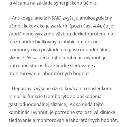
krvácania na základe synergického účinku.
–
Antikoagulanciá:
NSAID zvyšujú antikoagulačný
účinok liekov ako je warfarín (pozri časť 4.4), čo je
zapríčinené výraznou väzbou dexketoprofenu na
plazmatické bielkoviny a inhibíciou funkcie
trombocytov a poškodením gastroduodenálnej
sliznice. Ak sa nedá tejto kombinácii vyhnúť, je
potrebné starostlivé klinické sledovanie a
monitorovanie laboratórnych hodnôt.
–
Heparíny:
zvýšené riziko krvácania (následkom
inhibície funkcie trombocytov a poškodenia
gastroduodenálnej sliznice). Ak sa nedá tejto
kombinácii vyhnúť, je potrebné starostlivé klinické
sledovanie a monitorovanie laboratórnych hodnôt.