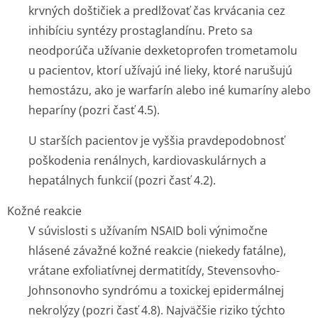
krvných doštičiek a predlžovať čas krvácania cez
inhibíciu syntézy prostaglandínu. Preto sa
neodporúča užívanie dexketoprofen trometamolu
u pacientov, ktorí užívajú iné lieky, ktoré narušujú
hemostázu, ako je warfarín alebo iné kumaríny alebo
heparíny (pozri časť 4.5).
U starších pacientov je vyššia pravdepodobnosť
poškodenia renálnych, kardiovaskulárnych a
hepatálnych funkcií (pozri časť 4.2).
Kožné reakcie
V súvislosti s užívaním NSAID boli výnimočne
hlásené závažné kožné reakcie (niekedy fatálne),
vrátane exfoliatívnej dermatitídy, Stevensovho-
Johnsonovho syndrómu a toxickej epidermálnej
nekrolýzy (pozri časť 4.8). Najväčšie riziko týchto