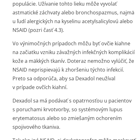
populácie. Užívanie tohto lieku môže vyvolať
astmatické záchvaty alebo bronchospazmus, najmä
u ľudí alergických na kyselinu acetylsalicylovú alebo
NSAID (pozri časť 4.3).
Vo výnimočných prípadoch môžu byť ovčie kiahne
na začiatku vzniku závažných infekčných komplikácií
kože a mäkkých tkanív. Doteraz nemožno vylúčiť, že
NSAID neprispievajú k zhoršeniu týchto infekcií.
Preto sa odporúča, aby sa Dexadol neužíval
v prípade ovčích kiahní.
Dexadol sa má podávať s opatrnosťou u pacientov
s poruchami krvotvorby, so systémovým lupus
erytematosus alebo so zmiešaným ochorením
spojivového tkaniva.